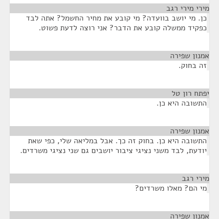
מירי מירי רגב
¶
כן. מי יושב בוועדה? מי קובע את מחיר החשמל? אתה לבד
כפקיד ממשלה קובע את הדבר? אני רוצה לדעת פשוט.
אמנון שפירה
¶
זה בחוק.
יפתח רון טל
¶
התשובה היא כן.
אמנון שפירה
¶
התשובה היא כן. בחוק זה כך. אבל במליאה שלי, כפי שאת
יודעת, לבד משני נציגי ציבור יושבים גם שני נציגי משרדים.
מירי רגב
¶
מי הם? מאלו משרדים?
אמנון שפירה
¶