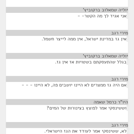
יוליה שמאלוב ברקוביץ'
¶
אני אגיד לך מה הקשר- -
מירי רגב
¶
אין גז במדינת ישראל, אין ממה לייצר חשמל.
יוליה שמאלוב ברקוביץ'
¶
בגלל שהתעסקתם בשטויות אז אין גז.
מירי רגב
¶
אם היה גז ממצרים לא היינו יושבים פה, לא היינו - - -
היו"ר כרמל שאמה
¶
וששינסקי אמר לפוצץ בצינורות של המים?
מירי רגב
¶
לא, ששינסקי אמר לעודד את הגז הישראלי.