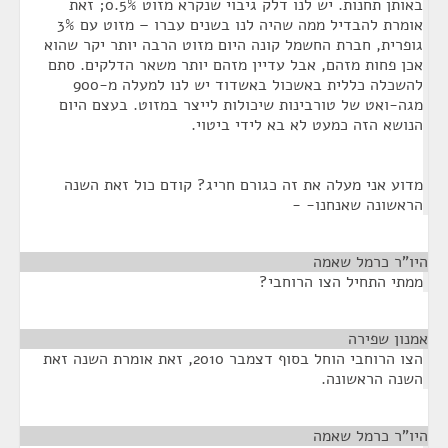
באותן תחנות. יש לנו דלק גיבוי שנקרא מזוט 0.5%; זאת
אומרת להבדיל ממה שהיה לנו בשנים עברו – מזוט עם 3%
גופרית, חברת החשמל קונה היום מזוט הרבה יותר יקר שהוא
אכן פחות מזהם, אבל עדיין מזהם יותר משאר הדלקים. סתם
להשכלה כללית באשכול באשדוד יש לנו למעלה מ-900
מגה-ואט של טורבינות שיכולות לייצר במזוט. בעצם היום
הנושא הזה כמעט לא בא לידי ביטוי.
מדוע אני מעלה את זה כגורם חריג? קודם כול זאת השנה
הראשונה שאנחנו- -
היו"ר כרמל שאמה
¶
ממתי התחיל הצו הרוחבי?
אמנון שפירה
¶
הצו הרוחבי הוחל בסוף דצמבר 2010, זאת אומרת השנה זאת
השנה הראשונה.
היו"ר כרמל שאמה
¶