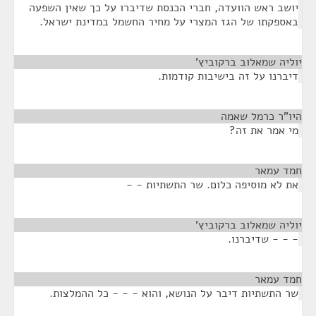
יושב ראש הוועדה, חברי הכנסת שדיברו על כך שאין השפעה
באספקתו של הגז המצרי על מחיר החשמל במדינת ישראל.
יוליה שמאלוב ברקוביץ'
¶
דיברנו על זה בישיבות קודמות.
היו"ר כרמל שאמה
¶
מי אמר את זה?
חמד עמאר
¶
את לא מוסיפה כלום. שר התשתיות - -
יוליה שמאלוב ברקוביץ'
¶
- - - שדיברנו.
חמד עמאר
¶
שר התשתיות דיבר על הנושא, והוא - - - כל ההמלצות.