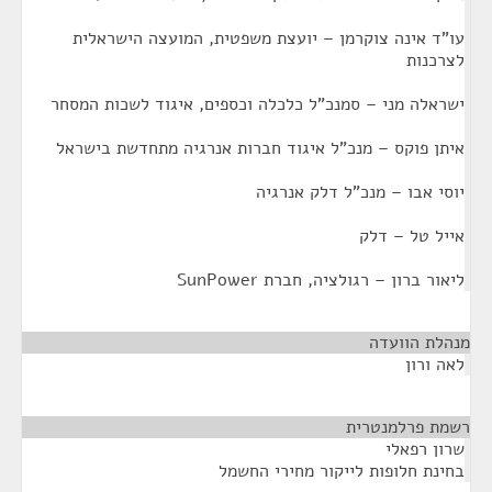
עו"ד אינה צוקרמן – יועצת משפטית, המועצה הישראלית
לצרכנות
ישראלה מני – סמנכ"ל כלכלה וכספים, איגוד לשכות המסחר
איתן פוקס – מנכ"ל איגוד חברות אנרגיה מתחדשת בישראל
יוסי אבו – מנכ"ל דלק אנרגיה
אייל טל – דלק
ליאור ברון – רגולציה, חברת SunPower
מנהלת הוועדה
¶
לאה ורון
רשמת פרלמנטרית
¶
שרון רפאלי
בחינת חלופות לייקור מחירי החשמל