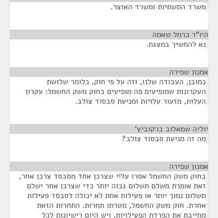
משרד התשתיות ומשרד האוצר.
היו"ר כרמל שאמה
¶
נא להמשיך במצגת.
אמנון שפירה
¶
כמובן, העבודה שלנו, וזה על פי חוק, כלומר שלושת
העקרונות שמופיעים פה מופיעים בחוק משק החשמל: עקרון
העלות, מזעור עלויות ומניעת סבסוד צולב.
יוליה שמאלוב ברקוביץ'
¶
מה זה מניעת סבסוד צולב?
אמנון שפירה
¶
בחוק משק החשמל אסרו עליי שצרכן אחד מסבסד צרכן אחר,
זאת אומרת משלם תשלום גבוה יותר כדי שצרכן אחר ישלם
תשלום נמוך יותר או פעילות אחת לא יכולה לסבסד פעילות
אחרת. חוק משק החשמל, מטרתו תחרות. התחרות הזאת
מחייבת את הפרדת הפעילויות, ויש היום רישיונות לכל