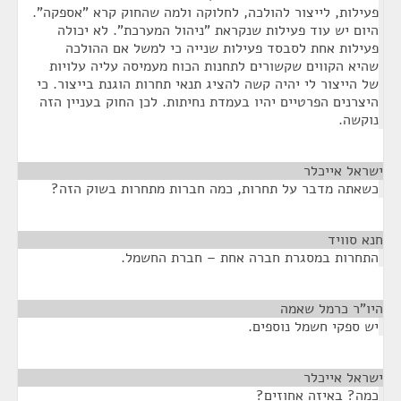
פעילות, לייצור להולכה, לחלוקה ולמה שהחוק קרא "אספקה".
היום יש עוד פעילות שנקראת "ניהול המערכת". לא יכולה
פעילות אחת לסבסד פעילות שנייה כי למשל אם ההולכה
שהיא הקווים שקשורים לתחנות הכוח מעמיסה עליה עלויות
של הייצור לי יהיה קשה להציג תנאי תחרות הוגנת בייצור. כי
היצרנים הפרטיים יהיו בעמדת נחיתות. לכן החוק בעניין הזה
נוקשה.
ישראל אייכלר
¶
כשאתה מדבר על תחרות, כמה חברות מתחרות בשוק הזה?
חנא סוויד
¶
התחרות במסגרת חברה אחת – חברת החשמל.
היו"ר כרמל שאמה
¶
יש ספקי חשמל נוספים.
ישראל אייכלר
¶
כמה? באיזה אחוזים?