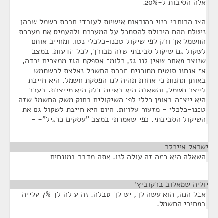
אלה הסיבות ל-20%.
הצו הרוחבי בנוי כהוראות אישיות לעובדי חברת חשמל שבהן
ניטלת מהם היכולת להסתכל על המערכת ולהעמיס את מערכת
החשמל אך ורק לפי שיקול טכנו-כלכלי נטו, ומחייב אותם
לשקול גם שיקול סביבתי שזה מבורך, לכל הדעות. במצב
שנוצר מאחר שאין לנו גז, כלומר אספקת הגז ממצרים ירדה,
אז אנחנו סוטים מתוכנית חברת החשמל נאלצת להשתמש
באותן תחנות כי אחרת תהיה לנו הפסקת חשמל. היא חייבת
לייצר חשמל, והשאלה היא באיזה דלק היא מייצרת. בעבר
היא ייצרה באופן כללי לפי השיקולים בחוק משק החשמל שזה
טכנו-כלכלי – מזעור עלויות. היום היא חייבת לשקול גם את
השיקול הסביבתי. כפי שאמרתי במצב "עסקים כרגיל"- -
ישראל אייכלר
¶
השאלה היא כמה זה עולה לנו. אתה מדבר במונחים- -
יוליה שמאלוב ברקוביץ'
¶
אבל הנה, הוא עשה לך, יש לך טבלה. זה עולה לך 7% עלייה
במחירי החשמל.