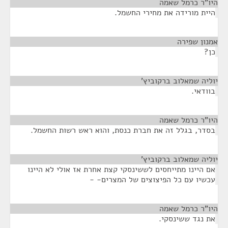
היו"ר כרמל שאמה
¶
היית מורידה את מחירי החשמל.
אמנון שפירה
¶
כן?
יוליה שמאלוב ברקוביץ'
¶
בוודאי.
היו"ר כרמל שאמה
¶
בסדר, בגלל זה את חברת כנסת, והוא ראש רשות החשמל.
יוליה שמאלוב ברקוביץ'
¶
אם היינו מתייחסים לששינסקי קצת אחרת אז אולי לא היינו
עכשיו עם כל הפיצוצים של המצרים- -
היו"ר כרמל שאמה
¶
את נגד ששינסקי.