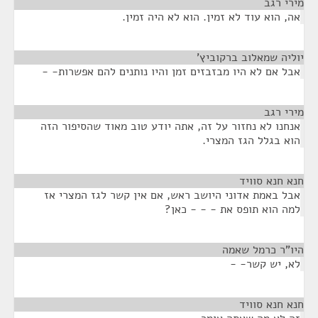
מירי רגב
¶
אה, הוא עוד לא זמין. הוא לא היה זמין.
יוליה שמאלוב ברקוביץ'
¶
אבל אם לא היו מבזבזים זמן והיו נותנים להם אפשרות- -
מירי רגב
¶
אנחנו לא נחזור על זה, אתה יודע טוב מאוד שהסיפור הזה
הוא בגלל הגז המצרי.
חנא חנא סוויד
¶
אבל באמת אדוני היושב ראש, אם אין קשר לגז המצרי אז
למה הוא תופס את - - - כאן?
היו"ר כרמל שאמה
¶
לא, יש קשר- -
חנא חנא סוויד
¶