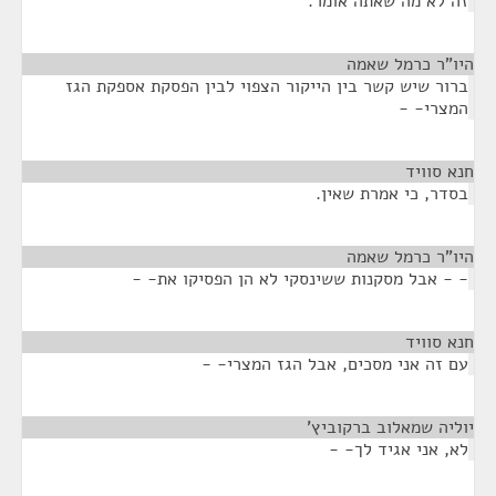
זה לא מה שאתה אומר.
היו"ר כרמל שאמה
¶
ברור שיש קשר בין הייקור הצפוי לבין הפסקת אספקת הגז
המצרי- -
חנא סוויד
¶
בסדר, כי אמרת שאין.
היו"ר כרמל שאמה
¶
- - אבל מסקנות ששינסקי לא הן הפסיקו את- -
חנא סוויד
¶
עם זה אני מסכים, אבל הגז המצרי- -
יוליה שמאלוב ברקוביץ'
¶
לא, אני אגיד לך- -