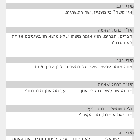
מירי רגב
¶
אין קשר? כי מעניין, שר התשתיות- -
היו"ר כרמל שאמה
¶
חברים, חברים, הוא אומר משהו שלא מוצא חן בעיניכם אז זה
לא בסדר?
מירי רגב
¶
אתה אומר עכשיו שאין גז במצרים ולכן צריך פחם - -
היו"ר כרמל שאמה
¶
מה הקשר לששינסקי? אתן - - - על מה אתן מדברות?
יוליה שמאלוב ברקוביץ'
¶
מה זאת אומרת, מה הקשר?
מירי רגב
¶
- - - ישראלי - - - לא הייתה בעיה. לפחות תגידו את האמת