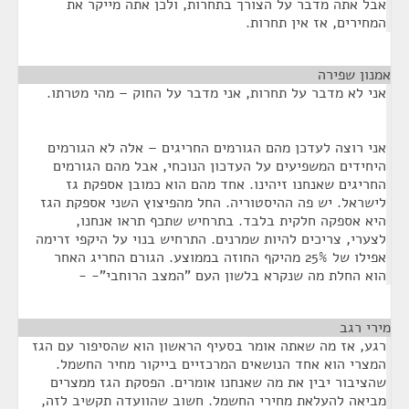
אבל אתה מדבר על הצורך בתחרות, ולכן אתה מייקר את
המחירים, אז אין תחרות.
אמנון שפירה
¶
אני לא מדבר על תחרות, אני מדבר על החוק – מהי מטרתו.
אני רוצה לעדכן מהם הגורמים החריגים – אלה לא הגורמים
היחידים המשפיעים על העדכון הנוכחי, אבל מהם הגורמים
החריגים שאנחנו זיהינו. אחד מהם הוא כמובן אספקת גז
לישראל. יש פה ההיסטוריה. החל מהפיצוץ השני אספקת הגז
היא אספקה חלקית בלבד. בתרחיש שתכף תראו אנחנו,
לצערי, צריכים להיות שמרנים. התרחיש בנוי על היקפי זרימה
אפילו של 25% מהיקף החוזה בממוצע. הגורם החריג האחר
הוא החלת מה שנקרא בלשון העם "המצב הרוחבי"- -
מירי רגב
¶
רגע, אז מה שאתה אומר בסעיף הראשון הוא שהסיפור עם הגז
המצרי הוא אחד הנושאים המרכזיים בייקור מחיר החשמל.
שהציבור יבין את מה שאנחנו אומרים. הפסקת הגז ממצרים
מביאה להעלאת מחירי החשמל. חשוב שהוועדה תקשיב לזה,