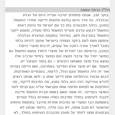
היו"ר כרמל שאמה
¶
בוקר טוב. אנחנו פותחים ישיבה שנייה היום של ועדת
הכלכלה. על סדר היום בחינת חלופות לייקור מחירי החשמל.
כמובן, כולנו התבשרנו כמו כל עם ישראל על כוונת רשות
החשמל לבקש עדכון תעריף החשמל כלפי מעלה, משמע ייקור
החשמל בסביבות 20%. במיוחד בתקופה שוועדת הכלכלה
עוסקת מעת לעת ביוקר המחיה בישראל שהפך להיות בלתי
נסבל לאורך שורה רחבה של ענפים, לרבות מוצרי היסוד.
כמובן, ברשימה הכי יסודית של מוצרי היסוד נמצא החשמל גם
כמוצר יסוד של צרכני הקצה וגם כמוצר בסיסי שרכיב שלו
נמצא בכל מוצר שאנחנו רוכשים – גם בתוך הקוטג' יש
חשמל. אם יש מוצר שלא התייקר באחרונה, ואם הייתה נקודת
אור זה היה החשמל שגם הוזל, לדעתי, בשנתיים האחרונות.
לבוא עכשיו ובהחלטה אחת לייקר אותו ב-20% אנחנו רוצים
לוודא שהייקור הזה הוא בלתי נמנע, מה הסיבות לייקור, מה
החלופות או לפחות חלופה אחת שקראתי עליה וגם פניתי לשר
האוצר בעניינה. זה אומר שאם באמת חברת החשמל חייבת
לעבור לשימוש בסולר מסיבות כאלה ואחרות בגלל קשיים
באספקת הגז המצרי או נסיבות אחרות מדובר בתוספת שימוש
שהאוצר לא תכנן אותה, לא בנה עליה. כלומר אנחנו לא
מבקשים ממנו לוותר על משהו מהגברת השימוש בסולר, לא