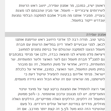
ראשון יציג, כמובן, מר אמנון שפירה, יושב ראש הרשות
לשירותים ציבוריים – חשמל. אני מבין שהכנתם לנו מצגת
בעניין. תסביר אותנו מה מוביל אתכם למסקנה הבלתי נמנעת
שנדרש ייקור בחשמל.
אמנון שפירה
¶
בוקר טוב. תודה רבה לך אדוני היושב ראש שזימנת אותנו
לכאן. לפני שבועיים לאחר דיון במליאת הרשות עם חברת
חשמל הגענו למסקנה שהגולם של כניסת נתונים למחשב
ויציאת פלט מוציא לנו תוצאה כבדה, ולכן אני פניתי במכתבים
גם למנכ"ל חברת חשמל וגם לשר האוצר ולשר התשתיות. שר
התשתיות, כידוע, אחראי על משק החשמל, זה גם מובהר
בחוק משק החשמל, ושר האוצר, כמובן, אחראי על כלכלת
ישראל. פניתי אליהם בבקשה להפעיל שיקול דעת כי
לשיטתנו, מה שראינו שם זה שלא הכול הוא גזירה משמים.
אני רוצה להתחיל את המצגת ברקע קצר על מועד שינוי
התעריפים. יש לנו מנגנון עדכון אוטומטי. כ-50% ממשק
החשמל זה דלקים; הדלקים האלה מתייקרים, הדלקים האלה
מוזלים, מדדים במדינת ישראל עולים ויורדים. כל פעם
שהשינוי הזה הוא מעל 3.5% זה קצת יותר מורכב. אם זה