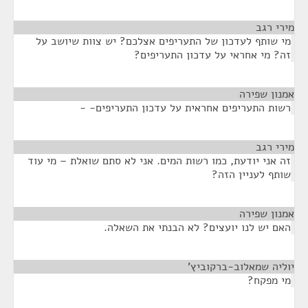
מירי רגב
¶
מי שותף לעדכון של התעריפים אצלכם? יש צוות שיושב על
זה? מי אחראי על עדכון התעריפים?
אמנון שפירה
¶
רשות התעריפים אחראית על עדכון התעריפים- -
מירי רגב
¶
זה אני יודעת, כמו רשות המים. אני לא סתם שואלת – מי עוד
שותף לעניין הזה?
אמנון שפירה
¶
האם יש לנו יועצים? לא הבנתי את השאלה.
יוליה שמאלוב-ברקוביץ'
¶
מי מפקח?