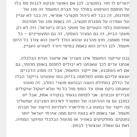
יוצרים לו חור בתקציב. לכן אם האוצר מבקש לגבות מס בלו
על תוספת השימוש בסולר של חברת החשמל זה סוג של
חמדנות, זה כבר לא ניהול תקציבי אחראי, זה כבר לא עניין
של שמירה על מסגרת תקציב, זה באמת סוג של חמדנות
ואטימות כלפי הקשיים של משקי הבית בישראל; וזה לא רק
משקי הבית, זה גם המגזר העסקי, זה גם התעשיינים – כל
אחד מאתנו, חוץ מהרגע שהוא הולך לישון הוא צורך כל היום
חשמל. לכן הדיון הוא באמת בסיסי ויורד לשורש העניין.
נכון שייקור החשמל אינו מצריך את אישור ועדת הכלכלה.
אנחנו ערים לכך שאנחנו לא יכולים לחסום באופן מהותי, גם
אם לא נשתכנע, את ייקור החשמל, אבל זה מסוג הדברים
שנצא עליהם ממש למלחמה בדיוק כמו שעשינו בייקור הבלו
על הדלק בתחילת השנה ובנושא מוצרי החלב. זה משהו
שאנחנו ניקח אותו עד הסוף מול כל מי שלא ישקול שיקולים
סבירים ונכונים. אני לפחות נגעתי בנקודה אחת, אבל יש
כמובן גם צו ההרחבה של המשרד לאיכות הסביבה שמשליך
פה ייקור של כמעט 1.2 מיליארד לעלויות הייצור של חברת
חשמל. אני באמת לא בטוח היום ממה אזרחי ישראל יותר
נחנקים: מחלקיקים באוויר או מהעול הכלכלי ומיוקר המחיה.
זאת גם שאלה שנצטרך לבחון.