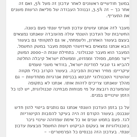
במשך חודשיים ראשונים לאחר עדכון זה מעל 5%, ואם זה
אחר כך – זה 3.5%, ובנוהל העבודה של מליאת הרשות משנים
את התעריף.
מעבר לזה אנחנו עושים עדכון תעריף שנתי פעם בשנה.
החשיבות של העדכון השנתי עולה מהעובדה שאנחנו נמצאים
בעצם בעשור האחרון, ולשמחתי, או גם לתקוותי גם בעשור
הבא אנחנו נמצאים באיזושהי תקופת מעבר במשק החשמל.
המעבר הוא מעבר טכנולוגי. בתחילת שנות ה-2000 המשק
ייצר מפחם, מסולר וממזוט, וממשלת ישראל קיבלה החלטה
להביא גז טבעי למדינת ישראל, בוודאי משני טעמים
עיקריים: מחיר ואיכות הסביבה. בעשור הקרוב כולי תקווה
שהשינוי הטכנולוגי יתבטא בכניסת אנרגיות מתחדשות – גם
מהלך שאנחנו צריכים לזהות אותו. אנחנו לא בתקופה
שהמערכת רובצת על מי מנוחות מבחינה טכנולוגית, יש לנו כל
הזמן שינויים בפנים.
על כן בזמן העדכון השנתי אנחנו גם נותנים ביטוי להון חדש
שנכנס; בעשור הקודם זה היה בעיקר להסבות הקיטוריות
לגז. פעם בחמש שנים או כל אימת שמזוהה שינוי ניכר
בטכנולוגיות או בעקום הביקוש רשות החשמל מבצעת עדכון
שנתי. בעדכון הזה נכנסים כל הפרמטרים- -