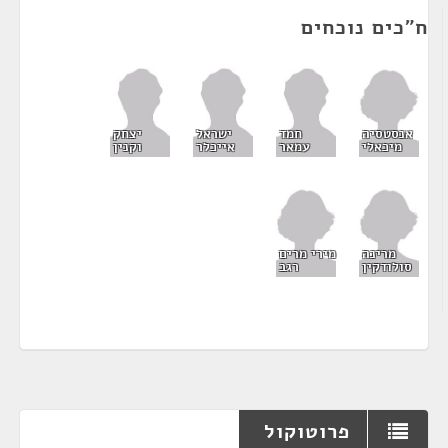
ח"כים נוכחים
אנסטסיה
חמד
ישראל
יצחק
מיכאלי
עמאר
אייכלר
וקנין
מרינה
מירי מרים
סולודקין
רגב
פרוטוקול