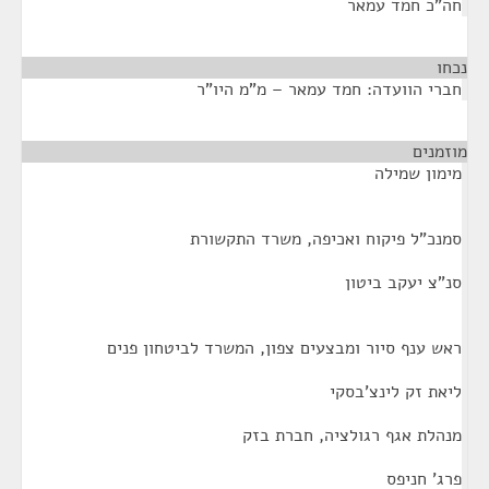
חה"כ חמד עמאר
נכחו
¶
חברי הוועדה: חמד עמאר – מ"מ היו"ר
מוזמנים
¶
מימון שמילה
סמנכ"ל פיקוח ואכיפה, משרד התקשורת
סנ"צ יעקב ביטון
ראש ענף סיור ומבצעים צפון, המשרד לביטחון פנים
ליאת זק לינצ'בסקי
מנהלת אגף רגולציה, חברת בזק
פרג' חניפס