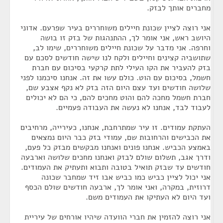
מחברים אותך לבזק.
אני רוצה לציין שכונת חיילים משוחררים בעיר שפרעם. אדוני
היושב ראש, אני אומר לך, ההתנהגות של בזק זו בושה
וחרפה. אני מדבר על שכונת חיילים משוחררים, שימו לב,
שתושביה קצינים וחיילים ולקח לנו שישה חודשים לסכם עם
בזק להעביר את הקו העילי לתת קרקעי בסיכום עם חברת
חשמל, בסיכום עם הוט. כולם עשו את זה. אנחנו סיכמנו לפני
שלושה חודשים ועד עצם היום הזה בזק לא נקף אצבע שם,
חברת חשמל מחכה להם והוט מחכים להם, כי הם לא יכולים
לעבוד לבד, אנחנו לא נעשה את העבודה פעמיים.
העתקת עמודים. זו עיר שמתרחבת, אנחנו, כעירייה, מרחיבים
את הכבישים והרחובות שם, עמודי בזק כבר היום נמצאים
באמצע הכביש. אנחנו פונים ואנחנו מבקשים מבזק כל פעם,
ודרך אגב, תשלום שולם לבזק ואנחנו מחכים שלושה וארבעה
חודשים עד שבזק תואיל בטובה ותבוא ותעתיק את העמודים.
אני יכול לציין כביש כמו כביש אבו זיד שמחבר שכונה
דרוזית, במקרה, ואני אומר לך, ארבעה חודשים שולם הכסף
ועד היום לא העתיקו את העמודים משם.
אני רוצה להזמין את חברי הוועדה שיהיו אורחים של עיריית