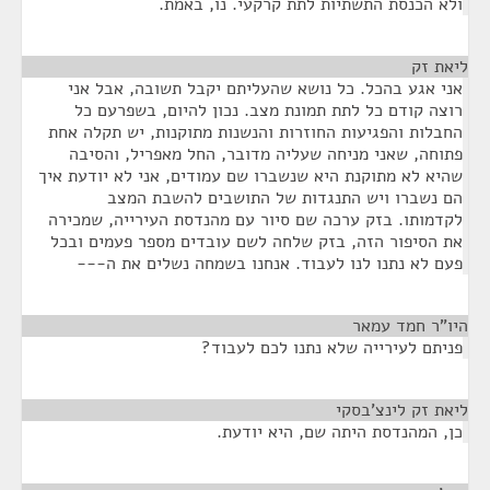
ולא הכנסת התשתיות לתת קרקעי. נו, באמת.
ליאת זק
¶
אני אגע בהכל. כל נושא שהעליתם יקבל תשובה, אבל אני
רוצה קודם כל לתת תמונת מצב. נכון להיום, בשפרעם כל
החבלות והפגיעות החוזרות והנשנות מתוקנות, יש תקלה אחת
פתוחה, שאני מניחה שעליה מדובר, החל מאפריל, והסיבה
שהיא לא מתוקנת היא שנשברו שם עמודים, אני לא יודעת איך
הם נשברו ויש התנגדות של התושבים להשבת המצב
לקדמותו. בזק ערכה שם סיור עם מהנדסת העירייה, שמכירה
את הסיפור הזה, בזק שלחה לשם עובדים מספר פעמים ובכל
פעם לא נתנו לנו לעבוד. אנחנו בשמחה נשלים את ה---
היו"ר חמד עמאר
¶
פניתם לעירייה שלא נתנו לכם לעבוד?
ליאת זק לינצ'בסקי
¶
כן, המהנדסת היתה שם, היא יודעת.