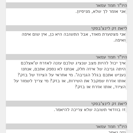
היו"ר חמד עמאר
¶
אני אומר לך שלא, מניסיון.
ליאת זק לינצ'בסקי
¶
אני מצטערת מאוד, אבל התשובה היא כן, אין שום איפה
ואיפה.
היו"ר חמד עמאר
¶
איך יכול להיות מצב שנציג שלכם עונה לאזרח ש'אצלכם
היתה גניבה של איזה חלק, אנחנו לא נספק אתכם, אנחנו
נעניש אתכם בגלל הגניבה'. מי אחראי על הציוד של בזק?
אותו אזרח שמקבל את השירות, או בזק? מי צריך לשמור על
הציוד, אותו אזרח או בזק?
ליאת זק לינצ'בסקי
¶
זו בוודאי תשובה שלא צריכה להיאמר.
היו"ר חמד עמאר
¶
וזה נאמר.