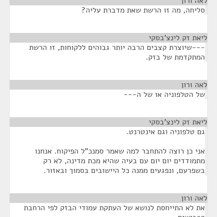
לאה ורון
¶
סליחה, מה זו הרשת שאת מדברת עליה?
ליאת זק לינצ'בסקי
¶
---שיוצרת קצבים הרבה יותר גבוהים ללקוחות, זו הרשת
המתקדמת של בזק.
לאה ורון
¶
של הטלפוניה או של ה---
ליאת זק לינצ'בסקי
¶
גם טלפוניה וגם אינטרנט.
אני כן רוצה להתחבר למה שאמר סמנכ"ל הפיקוח. אנחנו
מתמודדים יום יום עם בעיה שהיא מכת מדינה, לא רק
בשפרעם, ונפגעים ממנה כל היישובים בסמוך ובאזור.
לאה ורון
¶
את לא התייחסת לנושא של העתקת עמודי הבזק לפי הרחבת