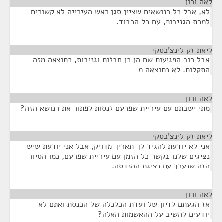
לאה ורון
¶
לא, אבל כל הנושאים שציין סגן ראש העירייה לא קשורים
למכת הגניבות, עם כל הכבוד.
ליאת זק לינצ'בסקי
¶
אבל רוב הפגיעות שם הן כן חבלות וגניבות, כתוצאה מזה
התקלות. לא כתוצאה מ---
לאה ורון
¶
מתי ישבתם עם עיריית שפרעם לנסות לפתור את הנושא הזה?
ליאת זק לינצ'בסקי
¶
אני לא יודעת להגיד לך תאריך מדויק, אבל אני יודעת שיש
נציגים שלנו בקשר כל הזמן עם עיריית שפרעם, כמו הסיור
הזה שנערך עם נציגת ההנדסה.
לאה ורון
¶
אז הגעתם לדיון של ועדת הכלכלה של הכנסת ואתם לא
יודעים להשיב על ההאשמות האלה?