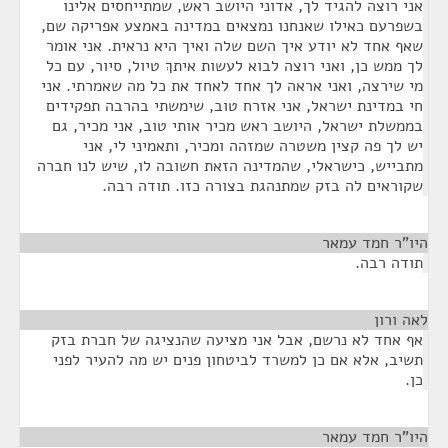
אני רוצה להגיד לך, אדוני היושב ראש, שמתייחסים אלינו
בשפרעם כאילו שאנחנו נמצאים במדינה באמצע אפריקה שם,
שאף אחד לא יודע איך השם שלה ואיך היא נראית. אני אומר
לך ממש כן, ואני רוצה לבוא לעשות איתךְ טיול, סיור, עם כל
מי שירצה, ואני אראה לך אחד לאחד את כל מה שאמרתי. אני
חי במדינת ישראל, אני אזרח טוב, שימשתי בהרבה תפקידים
בממשלת ישראל, היושב ראש מכיר אותי טוב, אני מכיר, גם
יש לך פה קצין משטרה שמזהה ומכיר, ותאמיני לי, אני
מתבייש, כישראלי, שהמדינה הזאת חשובה לו, שיש לנו חברה
שקוראים לה בזק שמתנהגת בצורה כזו. תודה רבה.
היו"ר חמד עמאר
¶
תודה רבה.
לאה ורון
¶
אף אחד לא נרשם, אבל אני מציעה שהנציגה של חברת בזק
תשיב, אלא אם כן למשרד לביטחון פנים יש מה להעיר לפני
כן.
היו"ר חמד עמאר
¶