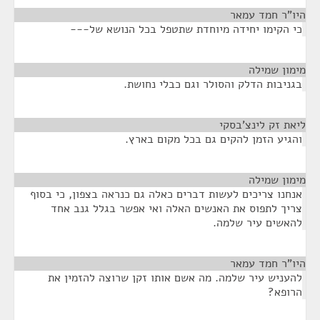
היו"ר חמד עמאר
¶
כי הקימו יחידה מיוחדת שתטפל בכל הנושא של---
מימון שמילה
¶
בגניבות הדלק והסולר וגם כבלי נחושת.
ליאת זק לינצ'בסקי
¶
והגיע הזמן להקים גם בכל מקום בארץ.
מימון שמילה
¶
אנחנו צריכים לעשות דברים כאלה גם כנראה בצפון, כי בסוף
צריך לתפוס את האנשים האלה ואי אפשר בגלל גנב אחד
להאשים עיר שלמה.
היו"ר חמד עמאר
¶
להעניש עיר שלמה. מה אשם אותו זקן שרוצה להזמין את
הרופא?