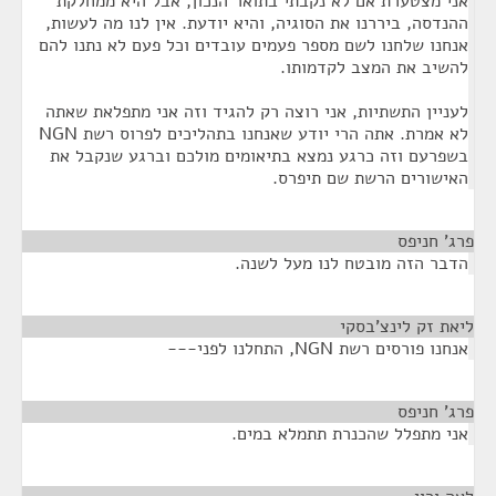
אני מצטערת אם לא נקבתי בתואר הנכון, אבל היא ממחלקת
ההנדסה, ביררנו את הסוגיה, והיא יודעת. אין לנו מה לעשות,
אנחנו שלחנו לשם מספר פעמים עובדים וכל פעם לא נתנו להם
להשיב את המצב לקדמותו.
לעניין התשתיות, אני רוצה רק להגיד וזה אני מתפלאת שאתה
לא אמרת. אתה הרי יודע שאנחנו בתהליכים לפרוס רשת NGN
בשפרעם וזה כרגע נמצא בתיאומים מולכם וברגע שנקבל את
האישורים הרשת שם תיפרס.
פרג' חניפס
¶
הדבר הזה מובטח לנו מעל לשנה.
ליאת זק לינצ'בסקי
¶
אנחנו פורסים רשת NGN, התחלנו לפני---
פרג' חניפס
¶
אני מתפלל שהכנרת תתמלא במים.