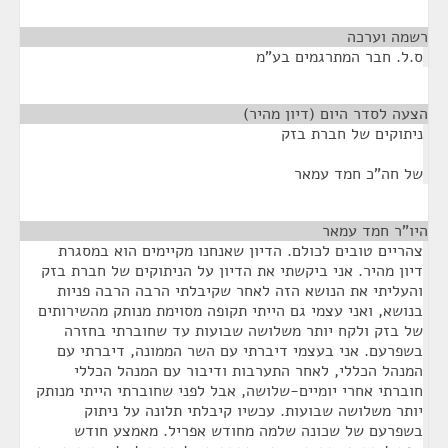
רשמה וערכה
¶
ס.ל. חבר המתרגמים בע"מ
הצעה לסדר היום (דיון מהיר)
¶
ניתוקים של חברת בזק
של חה"כ חמד עמאר
היו"ר חמד עמאר
¶
צהריים טובים לכולם. הדיון שאנחנו מקיימים הוא במסגרת
דיון מהיר. אני ביקשתי את הדיון על הניתוקים של חברת בזק
והעליתי את הנושא הזה לאחר שקיבלתי הרבה הרבה פניות
בנושא, ואני עצמי גם הייתי תקופה מסוימת מנותק מהשירותים
של בזק ולקח יותר משלושה שבועות עד שחוברתי בחזרה
בשפרעם. אני בעצמי דיברתי עם השר הממונה, דיברתי עם
המנהל הכללי, לאחר התערבות ודיבור עם המנהל הכללי
חוברתי אחרי יומיים-שלושה, אבל לפני שחוברתי הייתי מנותק
יותר משלושה שבועות. עכשיו קיבלתי תלונה על ניתוק
בשפרעם של שכונה שלמה מחודש אפריל. מאמצע חודש