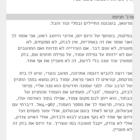
פרג' חניפס
¶
מרשאן, בשכונת החיילים ובסלי ונור והכל.
בפיקוח, בשוטף של היום יום, אדוני היושב ראש, אני אומר לך
ואני אומר את זה באחריות, אין לבזק, לא מפקחים, לא
משגיח, לא שום דבר. אם העירייה לא תדווח ואם התושבים
שם לא ידווחו על נפילת עמוד, על נפילת חוטים שם, בזק
תמשיך עוד שנה בלי לדעת, זה לא מעניין את אף אחד.
אני רוצה להביא דוגמה אחרונה, תושב נוצרי, שיש לו בית
מרקחת, קוראים לו האני פראח, עמוד בזק נמצא בתוך החניון
של הרכב שלו. לפני שמונה חודשים הוא פנה אליי, פניתי
לבזק, ביקשתי, 'חבר'ה, תעתיקו את העמוד מהחניון של
הבחור, הוא ייתן לכם מקום צמוד, אפילו בתוך האדמה שלו,
אין בעיה, תרשמי לך את מספר העמוד, 4-967אל. דיברתי עם
אבשלום, קראו לאחד בשם אבשלום, אולי עשר פעמים ועד
היום אף אחד לא נקף אצבע לבוא ולבדוק, אולי האיש צודק,
אולי לא צודק, יקבל תשובה כמו שצריך. עד היום את בזק זה
לא מעניין.