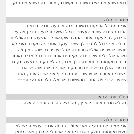
בוא נשמע את נציג משרד התקשורת, אחרי זה נשמע את בזק.
מימון שמילה
¶
אני סמנכ"ל הפיקוח במשרד מזה ארבעה חודשים ואחד
הפרויקטים ששמתי לעצמי, בגלל הטענות שעלו בדיון פה על
טייבה, זה לעקוב אחרי המגזר שקראת לו המיעוטים והאפליות
וכולי. אני יכול להגיד לך שאני עוקב אחרי זה מקרוב ואני לא
חושב שיש פה אפליה מכוונת, אבל יש פה נקיטה... אין פה
משהו של כלים שלובים שמקיימים אותו דבר בתל אביב ואותו
דבר במקומות מרוחקים. דרך אגב, זה לא רק בני מיעוטים, גם
ברמת הגולן וביישובים מרוחקים אחרים יש קושי. יש גם
יישובים אחרים שיש שם בעיות, תיכף אני אמנה אותן, וטוב
שיושב לידי פה החבר ממשטרת ישראל. חלק מהבעיות---
היו"ר חמד עמאר
¶
זה לא מנחם אותי. להיפך, זה מעלה הרבה סימני שאלה.
מימון שמילה
¶
אני אציב את הבעיה ואני אספר גם מה אנחנו עושים. יש לא
מעט מקומות, וחלק מהדברים אני אקח לי למבחן ואני מזמין