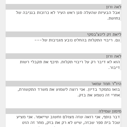
לאה ורון
¶
אבל הבעיות שהעלה סגן ראש העיר לא כרוכות בגניבה של
נחושת.
ליאת זק לינצ'בסקי
¶
גם. ריבוי התקלות בהחלט נובע מגניבות של---
לאה ורון
¶
הוא לא דיבר רק על ריבוי תקלות. תיכף את תקבלי רשות
דיבור.
היו"ר חמד עמאר
¶
בואו נתמקד בדיון. אני רוצה לשמוע את משרד התקשורת,
אחרי זה נשמע את בזק.
מימון שמילה
¶
דבר נוסף, אני רואה שזה מצולם וחשוב שייאמר. אני מציע
שכל בית ספר שכזה, שיש לא רק את בזק, מחר זה הוט