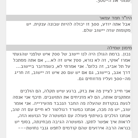
שמתי את ה-300.
היו"ר חמד עמאר
¶
אבל אתה יודע, 300 זו יכולה להיות שכונה ענקית. יש
מקומות שזה יישוב שלם.
מימון שמילה
¶
נכון. ברמת הגולן היה לנו יישוב של 700 איש שלפני שהגעתי
אמרו 'אוקי, זה לא נורא, 700 איש זה לא..., אם אתה מסתכל
על תל אביב, זה כלום'. אני אמרתי לא, כשמדובר ביישוב...
דרך אגב, ביישוב, גם אם יש שם 20 איש זה יישוב, זה חריג
מה-300 ועליו מדווחים גם.
אני חייב לציין פה את בזק, ברגע שיש תקלה, הם הולכים
ומתקנים אותה, הם לא מזניחים את התושבים. תיכף אני אנסה
לגעת בנקודות שהעלה פה החבר הנכבד מהעירייה. אני אומר
שוב, יש פה מכה, אנחנו כמשרד רגולטור לא חיים עם זה טוב,
אנחנו הולכים בשיתוף פעולה עם המשטרה על הנושא הזה,
לראות איך אפשר לתקן. המשטרה הגיבה מבחינתה, בסוף יש
כנראה הרבה אירועים שהם קודמים לחפש גנבי נחושת---