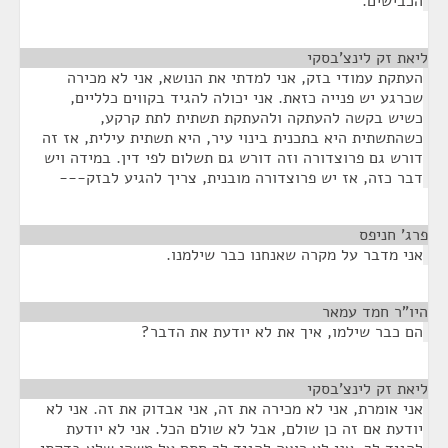
הכבישים.
ליאת זק לינצ'בסקי
¶
העתקת עמודי בזק, אני למדתי את הנושא, אני לא מכירה
שכרגע יש פנייה כזאת. אני יכולה להגיד בקווים כלליים,
כשיש בקשה להעתקה ולהעתקת תשתית לתת קרקע,
כשהתשתית היא בתכנית בינוי עיר, היא תשתית עילית, אז זה
דורש גם פרוצדורה וזה דורש גם תשלום לפי דין. במידה ויש
דבר כזה, אז יש פרוצדורה מובנית, צריך להגיע לבזק---
פרג' חניפס
¶
אני מדבר על מקרה שאנחנו כבר שילמנו.
היו"ר חמד עמאר
¶
הם כבר שילמו, איך את לא יודעת את הדבר?
ליאת זק לינצ'בסקי
¶
אני אומרת, אני לא מכירה את זה, אני אבדוק את זה. אני לא
יודעת אם זה כן שולם, אבל לא שולם הכל. אני לא יודעת