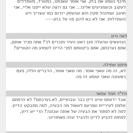
תיכף נשמע את בזק. אני אומר שאנחנו, כמשרד, משתדלים
לעקוב וכשמגיעים אלינו... אני גם רוצה שלא ייפנו אליי, אני
חושב שמינהל תקין הוא שהעסק יזרום כמו שצריך ויש
השתדלות. אני לא בא להגן פה על בזק---
לאה ורון
¶
הנושאים שהעלה סגן ראש העיר מוכרים לך? אתה מכיר אותם,
אתם נערכתם, אתם ביקשתם לפני הדיון לשמוע מה הקשיים?
מימון שמילה
¶
לא, זה מה שאני אומר. מה שאני אומר, הדברים הללו, פעם
ראשונה שאני שומע זה פה.
היו"ר חמד עמאר
¶
אבל ידעתם שיש דיון כבר שבועיים, לא נערכתם? לא הרמתם
טלפון לעיריית שפרעם לשאול מה הבעיה, למה מתבקש הדיון.
למה לא לפתור את הבעיה של אותה שכונה? הרי יש דיון,
לפחות להגיע לדיון ולהגיד שזה מאחורינו.