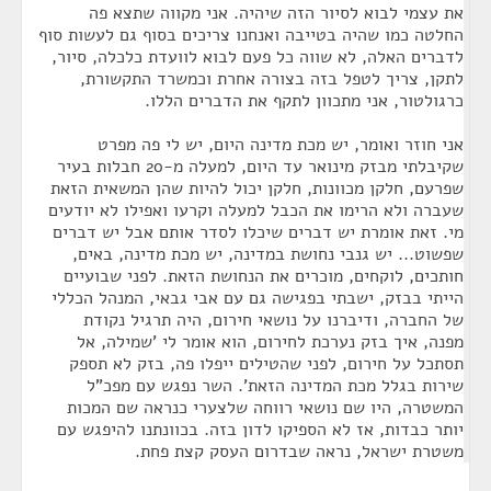
את עצמי לבוא לסיור הזה שיהיה. אני מקווה שתצא פה
החלטה כמו שהיה בטייבה ואנחנו צריכים בסוף גם לעשות סוף
לדברים האלה, לא שווה כל פעם לבוא לוועדת כלכלה, סיור,
לתקן, צריך לטפל בזה בצורה אחרת וכמשרד התקשורת,
כרגולטור, אני מתכוון לתקף את הדברים הללו.
אני חוזר ואומר, יש מכת מדינה היום, יש לי פה מפרט
שקיבלתי מבזק מינואר עד היום, למעלה מ-20 חבלות בעיר
שפרעם, חלקן מכוונות, חלקן יכול להיות שהן המשאית הזאת
שעברה ולא הרימו את הכבל למעלה וקרעו ואפילו לא יודעים
מי. זאת אומרת יש דברים שיכלו לסדר אותם אבל יש דברים
שפשוט... יש גנבי נחושת במדינה, יש מכת מדינה, באים,
חותכים, לוקחים, מוכרים את הנחושת הזאת. לפני שבועיים
הייתי בבזק, ישבתי בפגישה גם עם אבי גבאי, המנהל הכללי
של החברה, ודיברנו על נושאי חירום, היה תרגיל נקודת
מפנה, איך בזק נערכת לחירום, הוא אומר לי 'שמילה, אל
תסתכל על חירום, לפני שהטילים ייפלו פה, בזק לא תספק
שירות בגלל מכת המדינה הזאת'. השר נפגש עם מפכ"ל
המשטרה, היו שם נושאי רווחה שלצערי כנראה שם המכות
יותר כבדות, אז לא הספיקו לדון בזה. בכוונתנו להיפגש עם
משטרת ישראל, נראה שבדרום העסק קצת פחת.