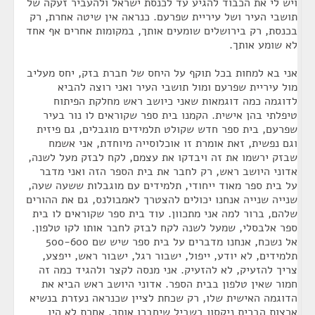
ויש לי את הכבוד להגיע עד לכנסת ישראל ולהעביר זעקה של
תושבי העיר ושל עיריית שפרעם. כנראה אין שיטה אחרת, רק
בכנסת, רק בירושלים שומעים אותך, במקומות אחרים אף אחד
לא שומע אותך.
אני בא למחות בכל תוקף על היחס של חברת בזק, יחס מעליב
מול עיריית שפרעם ומול תושבי העיר ואני רוצה להביא
לדוגמה כמה דוגמאות שאני כיושב ראש מחלקת הפיתוח
טיפלתי בהן אישית. הקמנו בית ספר שקוראים לו נור בעיר
שפרעם, בית ספר חדש שקולט תלמידים מוגבלים, גם פיזית
וגם נפשית, זאת אומרת זו אוכלוסייה מיוחדת, אני אשמח
שבזק ירשמו את זה ויבדקו את עצמם, לקח לבזק מעל לשנה,
אדוני היושב ראש, רק לחבר את בית הספר הזה ואני מדבר
על בית ספר מאוד ייחודי, תלמידים עם מוגבלות ששעה שעה,
שנייה שנייה אנחנו יכולים להצטרך לאמבולנס, גם את ההורים
שלהם, ברור למה אני מתכוון. עוד בית ספר שקוראים לו בית
ספר אלבסלי, שמעל לשנה לקח לבזק לחבר אותו לקו טלפון.
אל נשכח, אנחנו מדברים על בית ספר שיש שם 500-600
תלמידים, לא יודע, ייפול, ישבור רגל, ישבור ראש, ייפצע,
צריך להזעיק, לא להזעיק. אני מנסה לקצר ולהגיד כמה זה
חמור שאין טלפון בבית הספר. אדוני היושב ראש הביא את
הדוגמה האישית שלו, רק שכחת לציין שכנראה נעזרת בנשיא
ארצות הברית ניקסון בשביל שיחברו אותך, אחרת לא היו