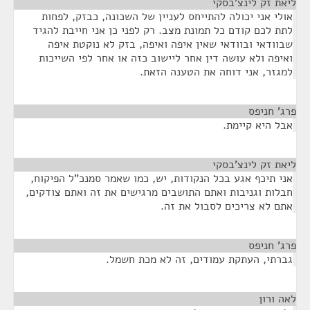
ליאת זק לינצ'בסקי
¶
אולי אני יכולה להתייחס לעניין של השכונה, כבזק, לפחות
לתת לכם קודם כל תמונת מצב. רק לפני כן אני חייבת להגיד
שבוודאי ובוודאי שאין איפה ואיפה, בזק לא נוקטת איפה
ואיפה ולא עושה דין אחר ליישוב כזה או אחר לפי השייכות
למגזר, אני דוחה את הטענה הזאת.
פרג' חניפס
¶
אבל היא קיימת.
ליאת זק לינצ'בסקי
¶
אני תיכף אגע בכל הנקודות, יש, כמו שאמר סמנכ"ל הפיקוח,
חבלות וגניבות ואתם התושבים מרגישים את זה ואתם צודקים,
אתם לא צריכים לסבול את זה.
פרג' חניפס
¶
גברתי, העתקת עמודים, זה לא מכת חשמל.
לאה ורון
¶