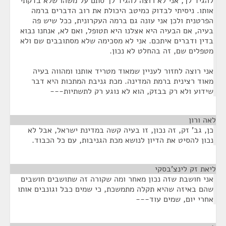
להגיד לך, אני לא רוצה להגיד לך סתם על משהו שלא בדקתי
אותו. ניסיתי לבדוק כמיטב היכולת את רוב הדברים ברמה
הפרטנית ולכן אני עונה גם ברמה העקרונית, ככל שיש פה
בעיה, אם הבעיה היא אצלנו היא תטופל, ואם לא, אנחנו נבוא
בדין ודברים איתכם. אני לא מסכימה שלא מסתובבים שם ולא
מטפלים שם, זה בהחלט לא נכון.
אני רוצה לחזור לעניין שמאוד מטריד אותנו ומהווה בעיה
מאוד רצינית ברמת המדינה. מכת גניבת המתכות היא דבר
שידוע ולא רק בבזק, הוא לא נוגע רק לתשתיות---
לאה ורון
¶
כן, גב' זק, זה נכון, זו בעיה קשה במדינת ישראל, אבל לא
נכון להסיט את הדיון לנושא מכת הגניבות, עם כל הכבוד.
ליאת זק לינצ'בסקי
¶
אני חושבת שזה נכון מאחר ומה שקורה זה שתושבים חושבים
שהם באיזה שהיא תקלה מתמשכת, כי שמים כבל וגונבים אותו
אחרי יום, שמים עוד---