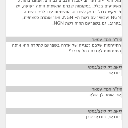
מול העירייה, ואז הם יקבלו קצבים גבוהים. אנחנו בהחלט
משקיעים בכלל, במקומות שבהם התשתית היתה רעועה, יש
פרויקט גדול בבזק לשדרוג התשתיות עוד לפני רשת ה-
NGN ועכשיו עם רשת ה- NGN. ואני אומרת ספציפית,
בקרוב, גם בשפרעם תהיה רשת NGN.
היו"ר חמד עמאר
¶
התייחסות שלכם לפנייה של אזרח בשפרעם לתקלה היא אותה
התייחסות לאזרח בתל אביב?
ליאת זק לינצ'בסקי
¶
בוודאי.
היו"ר חמד עמאר
¶
אני אומר לך שלא.
ליאת זק לינצ'בסקי
¶
בוודאי, בוודאי שכן.