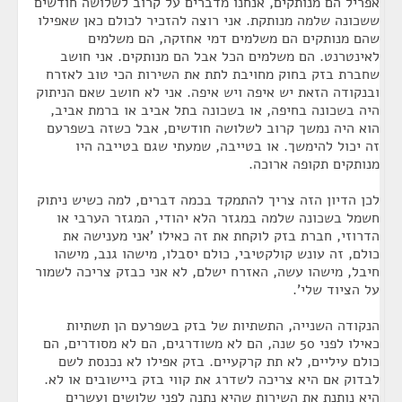
אפריל הם מנותקים, אנחנו מדברים על קרוב לשלושה חודשים
ששכונה שלמה מנותקת. אני רוצה להזכיר לכולם כאן שאפילו
שהם מנותקים הם משלמים דמי אחזקה, הם משלמים
לאינטרנט. הם משלמים הכל אבל הם מנותקים. אני חושב
שחברת בזק בחוק מחויבת לתת את השירות הכי טוב לאזרח
ובנקודה הזאת יש איפה ויש איפה. אני לא חושב שאם הניתוק
היה בשכונה בחיפה, או בשכונה בתל אביב או ברמת אביב,
הוא היה נמשך קרוב לשלושה חודשים, אבל כשזה בשפרעם
זה יכול להימשך. או בטייבה, שמעתי שגם בטייבה היו
מנותקים תקופה ארוכה.
לכן הדיון הזה צריך להתמקד בכמה דברים, למה כשיש ניתוק
חשמל בשכונה שלמה במגזר הלא יהודי, המגזר הערבי או
הדרוזי, חברת בזק לוקחת את זה כאילו 'אני מענישה את
כולם, זה עונש קולקטיבי, כולם יסבלו, מישהו גנב, מישהו
חיבל, מישהו עשה, האזרח ישלם, לא אני כבזק צריכה לשמור
על הציוד שלי'.
הנקודה השנייה, התשתיות של בזק בשפרעם הן תשתיות
כאילו לפני 50 שנה, הם לא משודרגים, הם לא מסודרים, הם
כולם עיליים, לא תת קרקעיים. בזק אפילו לא נכנסת לשם
לבדוק אם היא צריכה לשדרג את קווי בזק ביישובים או לא.
היא נותנת את השירות שהיא נתנה לפני שלושים ועשרים