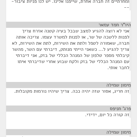
ומחרתיים זה חברה אחרת, שייפנו אלינו. יש לנו פניות ציבור-
--
היו"ר חמד עמאר
¶
אני לא רוצה להגיע למצב שבכל בעיה קטנה אזרח צריך
לפנות ללשכה של שר, או לפנות למשרד עצמו. צריכה אותה
חברה, שאמורה לטפל ולתת את השירות, לתת את השירות, לא
צריך להגיע ל... כשאני הייתי מנותק, דיברתי עם השר, מהשר
קיבלתי מספר טלפון של המנהל הכללי של בזק, אני דיברתי
עם המנהל הכללי של בזק ולקח שבוע אחרי שדיברתי איתו
לחבר אותי.
מימון שמילה
¶
זה חריג, אסור שזה יהיה ככה. צריך שיהיו נורמות מקובלות.
פרג' חניפס
¶
זה קורה כל יום, ידידי.
מימון שמילה
¶