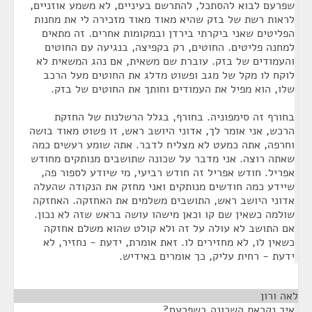
שפרעם לבוא להסתכל, להתרשם בעיניים, לא משמע אוזניים,
לראות רשת של בזק שהיא מאוד מאוד מזכירה לי את מחנות
הפליטים שאני ביקרתי בירדן ובמקומות אחרים. זה מתאים
למחנה פליטים. החוטים, רק בקפיצה, בנגיעה עם החוטים
והעמודים של בזק. עוברת שם משאית, אם נהג המשאית לא
לוקח לו מקל של מגב ופשוט מדלג את החוטים מעל הרכב
שלו, הוא מפיל את העמודים וחותך את החוטים של בזק.
בחורף זה סימפוניה. בחורף, בגלל הרשלנות של החזקת
הרכש, אני אומר לך, אדוני היושב ראש, זו פשוט מאוד בושה
וחרפה, אתה כמעט לא מצליח לדבר. אתה שומע רעשים כמה
שאתה רוצה. אני מדבר על שכונה שתושבים מנותקים מחודש
אפריל. חודש אפריל זה חודש רביעי, מי שיודע לספור פה,
שיידע כמה חודשים מנותקים ואני מחזק את הנקודה שהעלה
אדוני היושב ראש, התושבים משלמים את האחזקה. האחזקה
שולמה כשאין שם קו וכאן מישהו עושה בראש שזה לא נכון.
אם התושב לא עולה על זה ולא קולט שהוא משלם אחזקה
כשאין לו, לא מחזירים לו. זאת אומרת, ידעת - נחזיר, לא
ידעת - רחית עליק, כך אומרים באידיש.
לאה ורון
¶
איך נקראת השכונה בשפרעם?