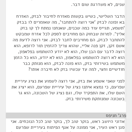
שנים, לא משדרגת שום דבר.
הדבר השלישי, כשיש בקשות מאזרח לחיבור לבזק, האזרח
בא ופונה לבזק 'אני רוצה להתחבר', מה שאומרים לו בבזק
'תשמע, תגייס עוד כמה שכנים, שאנחנו נמתח לך קו בזק
אליך'. למרות שבחוק הם מחויבים לספק לכל אזרח שמבקש
להתחבר לבזק, הם מחויבים לחבר לבזק. אני רוצה לדעת מה
אשם זקן, זקן פנה אליי, שהוא צריך להזמין תור לרופא, הוא
רוצה לדבר עם הבן שלו, הוא לא יודע להשתמש בפלאפון,
הוא לא רוצה להשתמש בפלאפון, הוא לא יודע, הוא כל הזמן
משתמש בשירותי בזק, הוא פונה לבזק, הוא מנותק כבר
חודשיים וחצי, למה עד עכשיו בזק לא חיברה אותו?
לפני שאני אשמע את בזק, אני רוצה לשמוע את נציג עיריית
שפרעם, כי נמצא איתנו נציג של עיריית שפרעם, הוא יציג את
השם שלו, את התפקיד שלו, וגם נציג של השכונה, הוא גר
בשכונה שמנותקת משירותי בזק.
פרג' חניפס
¶
אדוני היושב ראש, בוקר טוב לך, בוקר טוב לכל הנוכחים. אני
סגן ראש העיר, אני ממונה על אגף הפיתוח בעיריית שפרעם