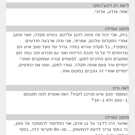
ליאת זק לינצ'בסקי
¶
אתה צודק, אדוני.
מימון שמילה
¶
בזק, אני יכול פה טיפה להגן עליהם. כשיש תקלה, ואני עוקב
אחרי התקלות שלהם, אמרתי, אני מזה ארבעה חודשים
בתפקיד, כל תקלה שהיא בסדר גודל של מעל 300 איש הם
מדווחים לי על פי חובת הדיווח ואני גם מוודא תוך כמה זמן
מתקנים והם הולכים לתקן. לפעמים קורה שמתקנים ואחרי
יומיים עוד פעם אותה תקלה. גמרו לתקן, שמו את החוטים,
יומיים אחרי זה גונבים במקום אחר.
לאה ורון
¶
המספר 300 איש מהיכן לקוח? זאת אומרת למה חתכתם
ב-300 ולא ב-30?
מימון שמילה
¶
אפשר היה לדבר על בן אדם, אני החלטתי להתמקד על 300,
כי בסוף צריך לדעת להתעסק... 80-20 תקראי לזה, בסוף