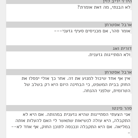
היו"ר יריב לוין
¶
לא הבנתי, מה זאת אומרת?
ארבל אסטרחן
¶
אומר סהר, אם מכניסים סעיף גזעני---
דורית ואג
¶
ולא הסתייגות גזענית.
ארבל אסטרחן
¶
אין אף אחד שיכול למנוע את זה. אחר כך אולי יפסלו את
החוק בבית המשפט, כי הבחינה היום היא רק בשלב של
הטרומית, שלפני ההנחה.
סהר פינטו
¶
אני הצעתי הסתייגות שהיא גזענית במהותה. אם היא לא
התקבלה, היא עולה לנשיאות שתאשר לי האם להעלות אותה
במליאה. אם היא התקבלה ונכנסה לתוכן החוק, אף אחד לא--
-