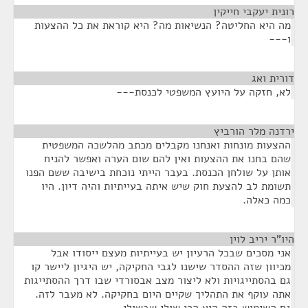
רונית יעקבי חייקין
¶
מה היא החליטה? הנשיאות מה? היא קוראת את כל ההצעות
ו---
דורית ואג
¶
לא, חזקה על היועץ המשפטי לכנסת---
ירדנה מלר הורביץ
¶
ההצעות מונחות ואנחנו מקבלים מכתב מהלשכה המשפטית
שהם בחנו את ההצעות ואין להם שום הערה ואפשר להניח
אותן על שולחן הכנסת. בעבר הייתי נוכחת בישיבה ששם הפנו
תשומת לב להצעת חוק שיש איתה בעייתיות והיה דיון. היו
כמה כאלה.
היו"ר יריב לוין
¶
אני מסכים שבכל הרעיון יש בעייתיות מעצם ייסודו אבל
מכיוון שזה ההסדר שישנו לגבי החקיקה, יש היגיון ליישר קו
גם בהסתייגויות ולא ליצור מצב אבסורדי שבו דרך ההסתייגות
אתה עוקף את התהליך שקיים היום בחקיקה. לא מעבר לזה.