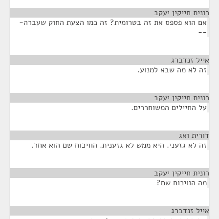
רונית חייקין יעקב
¶
אם הוא פספס את זה בטרומית? זה כמו הצעת החוק שעברה-
--
אייל זנדברג
¶
זה לא מה שבא למנוע.
רונית חייקין יעקב
¶
על החיילים המשוחררים.
דורית ואג
¶
זה לא גזעני. היא ממש לא גזענית. הוויכוח שם הוא אחר.
רונית חייקין יעקב
¶
מה הוויכוח שם?
אייל זנדברג
¶