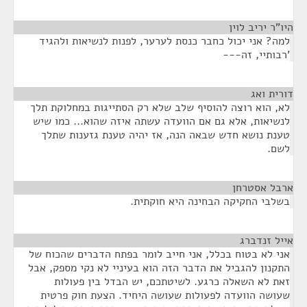
היו"ר יריב לוין
¶
למה? אני יכול כחבר כנסת לערער, לפנות לנשיאות ולהגיד
'רבותיי, זה---
דורית ואג
¶
לא, הוא רוצה להוסיף שלב שלא רק הסתייגות במחלוקת תלך
לנשיאות, אלא גם אם הוועדה עשתה איזה שהוא... כמו שיש
טענת נושא חדש שבאה הנה, אז יהיה טענת גזענות שתלך
לשם.
ארבל אסטרחן
¶
בשלבי החקיקה הבחינה היא חוקתית.
אייל זנדברג
¶
אני לא בטוח בכלל, אני חייב לומר בפתח הדברים שהכוח של
התקנון להגביל את הדבר הזה הוא בעיניי לא נקי מספק, אבל
זאת לא השאלה כרגע. לשיטתכם, יש הבדל בין פעולות
שעושה הוועדה לפעולות שעושה היחיד. הצעת חוק פרטית