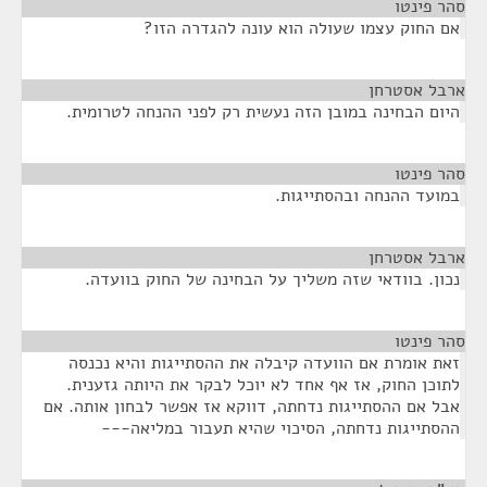
סהר פינטו
¶
אם החוק עצמו שעולה הוא עונה להגדרה הזו?
ארבל אסטרחן
¶
היום הבחינה במובן הזה נעשית רק לפני ההנחה לטרומית.
סהר פינטו
¶
במועד ההנחה ובהסתייגות.
ארבל אסטרחן
¶
נכון. בוודאי שזה משליך על הבחינה של החוק בוועדה.
סהר פינטו
¶
זאת אומרת אם הוועדה קיבלה את ההסתייגות והיא נכנסה
לתוכן החוק, אז אף אחד לא יוכל לבקר את היותה גזענית.
אבל אם ההסתייגות נדחתה, דווקא אז אפשר לבחון אותה. אם
ההסתייגות נדחתה, הסיכוי שהיא תעבור במליאה---