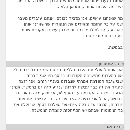
אנחנו הגענו פחות או יותר למחצית הדרך בישיבה הקודמת.
יש כמה הערות אחורה, ומכאן הלאה.
מה שאנחנו עושים, אני מזכיר לכולם, אנחנו עוברים מעבר
שני על כל החומר ומאירים את הנקודות שהשארנו אותן
להכרעה, או לחילופין נקודות שבהן עשינו תיקונים שהם
בעיקרם תיקוני ניסוח.
בבקשה.
ארבל אסטרחן
¶
אני אתחיל אולי עם הערה כללית. הנוסח שמונח בפניכם כולל
את ההערות מהישיבה הקודמת. בנוסף היו שני דברים
שבישיבה הקודמת אמרתי שנבדוק בעניין רוחב, אני רוצה
להגיד את זה כבר עכשיו למרות שנגיע לזה גם בהמשך. אנחנו
הגענו בישיבה הקודמת עד סעיף 18, אז חלק מזה נראה גם
בהמשך, אבל אני רוצה להגיד את זה כבר עכשיו. אם אתם
זוכרים, הכנתי אז טבלה שנמצאת אצלכם בסוף, שכוללת את
כל המקומות שבהם יש התייחסות לעמדת הממשלה.
דורית ואג
¶