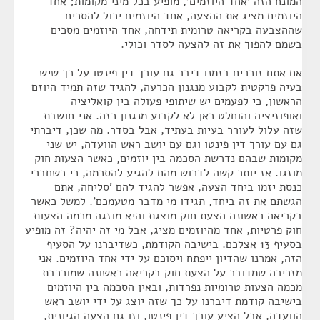
המונח הזה 'אחד היוזמים', מופיע בכל מיני מקומות; אחד
היוזמים מציג את ההצעה, אחד היוזמים יכול להסכים
שההצבעה בקריאה טרומית תידחה, אחד היוזמים מסכים
בשמם להפוך את זה להצעה לסדר וכולי.
אם אתם זוכרים בזמנו דיבר גם עורך דין פינטו על כך שיש
בעיה פרקטית לקבוע מנגנון הכרעה, להגיד שזה תמיד היוזם
הראשון, כי לפעמים יש שיתופי פעולה בין קואליציה
ואופוזיציה והוחלט כאן לא לקבוע מנגנון כזה. אני חושבת
שזה עלול לעורר בעיות בעתיד, אבל בסדר. מה שכן, דיברתי
גם עם עורך דין פינטו וגם עם יושב ראש הוועדה, יש שני
מקומות שבהם נדרשת הסכמה בין יוזמים, כאשר הצעות חוק
מוזגו. אז יותר קשה לדרוש מהם להגיע להסכמה, כי כשחברי
כנסת יזמו ביחד הצעה, אפשר להגיד להם 'סליחה, אתם
הגשתם את זה ביחד, תגידו מי מדבר מטעמכם'. למשל כאשר
בקריאה ראשונה הצעת חוק מוצגת והיא מוזגה מכמה הצעות
חוק פרטיות, אחד מהיוזמים מציג, אבל מי זה יהיה? זה מופיע
בסעיף 13 אצלכם. בישיבה הקודמת, כשדיברנו על הסעיף
הזה, אמרנו שהדיון ייפתח ויסוכם על ידי אחד היוזמים. אני
מזכירה שמדובר על הצעת חוק בקריאה ראשונה שמורכבת
מכמה הצעות טרומיות נפרדות, ובאין הסכמה בין היוזמים
בישיבה קודמת דיברנו על כך שזה יוצג על ידי יושב ראש
הוועדה, אבל הציע עורך דין פינטו, וזו גם הצעה הגיונית,