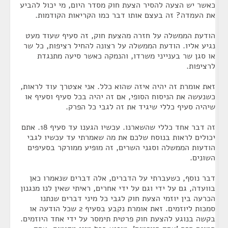
כאשר יש הצעה להסיר הצעת חוק מסדר היום, מי יכול להביע
את העמדה? זה בעצם אותו דבר כמו הקריאות הקודמות.
הודעת הממשלה על חזרה מהצעת חוק, זה סעיף שעוד מעט
נגיע אליו. הודעת הממשלה על רצונה להחיל רציפות, כל שר
או סגן שר בענייני משרדו, והנמקה כאשר סיעה מתנגדת
לרציפות.
זאת אומרת זה יהיה איזה שהוא כלל. אני אצטרך עוד לראות,
כשנעשה את הניסוח הסופי, אם זה יהיה בכל סעיף וסעיף או
שיהיה סעיף כללי שיגיד את זה לגבי כל הפרק.
זה דבר אחד כללי שהשארנו. עכשיו הגענו עד סעיף 18. אתם
יכולים לראות בנוסח שלכם את מה שאמרתי עד עכשיו לגבי
הודעות הממשלה וסגני השרים, זה מופיע ממורקר בסעיפים
השונים.
דבר נוסף, כשעברתי על הדברים, אלה דברים שנאמרו כאן
בוועדה, גם על ידי וגם על ידי אחרים, ראיתי שאין לנו מנגנון
הכרעה בין יוזמי הצעת חוק לגבי כל מיני דברים שנתנו
סמכות ליוזמים. זאת אומרת נקבע בסעיף 2 שכל הודעה או
בקשה בנוגע להצעת חוק פרטית תימסר על ידי אחד היוזמים.