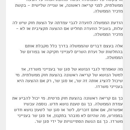
ממשלתית, לפני קריאה ראשונה, או שנייה שלישית - בקשת
מזכיר הממשלה.
הודעת הממשלה לוועדה לגבי עמדתה על הצעת חוק שיש לה
עלות, בשביל הוועדה תחליט אם ההצעה תקציבית או לא -
מזכיר הממשלה.
אלה בעצם דברים שהממשלה בדרך כלל מקבלת אותם
בהחלטות של ועדת השרים לענייני חקיקה או בפורום של
הממשלה.
מה שאמרתי לגבי הנושא של סגן שר בענייני משרדו, אז
למשל הנושא של קריאה ראשונה בהצעת חוק ממשלתית. מי
שיכול להציג אותה זה שר, או סגן שר, רק אם ההצעה היא
בענייני משרדו.
כך גם קריאה ראשונה בהצעת חוק פרטית. מי יכול להביע את
עמדת הממשלה. כך גם טענת נושא חדש. נוספה עכשיו
אפשרות, אם אתם זוכרים, לשר או סגן שר לטעון נושא חדש
במפורש, מה שהיום לא מובהר בתקנון, אז סגן שר בענייני
משרדו. כך גם הגשת הסתייגויות על ידי סגן שר.