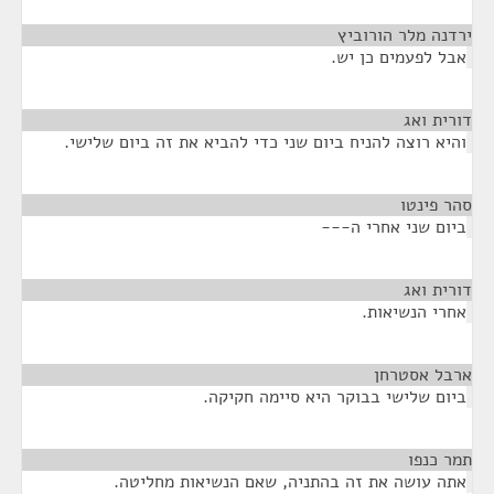
ירדנה מלר הורוביץ
¶
אבל לפעמים כן יש.
דורית ואג
¶
והיא רוצה להניח ביום שני כדי להביא את זה ביום שלישי.
סהר פינטו
¶
ביום שני אחרי ה---
דורית ואג
¶
אחרי הנשיאות.
ארבל אסטרחן
¶
ביום שלישי בבוקר היא סיימה חקיקה.
תמר כנפו
¶
אתה עושה את זה בהתניה, שאם הנשיאות מחליטה.