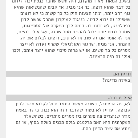
בשלב המאוד מאוד מוקדם, היה חשש שחבר כנסת יכול ליזום
כל דבר שהוא רוצה, כך אני מבין, אז קבעו שהנשיאות שהיא
גוף רחב יותר, ימתן הצעות חוק כל כך קשות כי לא רוצים
שאפילו זה יבוא לדיון. בניגוד לעיקרון שהכל אפשר לדון
בפרלמנט, לא ידונו בו. דומה לכך המקרה של הסתייגות,
שחבר כנסת יחיד יכול להכניס מסר שכזה, ואז אולי רוצים,
אני לא אומר אם זה טוב או לא טוב, רוצים לבלום את זה.
ההנחה, אני מניח, שהגוף הקולגיאלי שקרוי ועדה לא ייצר
מסרים כל כך קשים, או יש פחות סיכוי שהוא ייצר אותם, ולכן
אולי זה היה הרציונל.
דורית ואג
¶
באיזה מדינה?
אייל זנדברג
¶
לא, זה הרציונל, בשונה מאשר היחיד יכול לקרוא תיגר לבין
קבוצה. ועדיין לא בטוח שהדבר הזה הוא נכון, כי זה באמת
מוזר שנוצרים פה פערים בין מסרים מותרים, כשהשאלה
העקרונית היא האם פרלמנט בולם תכנים כאלה בסוף, או גם
מונע את עצם הדיון בהם.