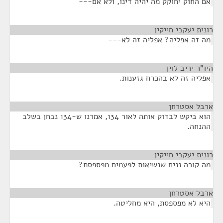
אם החוק יחוקק מה יהיה דינו, ולא אם---
רונית יעקבי חייקין
¶
מה זה אפליה? אפליה זה לא---
היו"ר יריב לוין
¶
אפליה זה לא בהכרח גזענות.
ארבל אסטרחן
¶
הוא ביקש לבדוק אותה לאור 134, אמרנו ש-134 נבחן בשלב
ההנחה.
רונית יעקבי חייקין
¶
מה קורה נניח שנשיאות לפעמים מפספסת?
ארבל אסטרחן
¶
היא לא מפספסת, היא מחליטה.