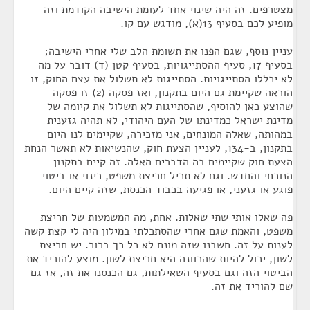
מצטרפים. זה היה שינוי אחד לעומת הישיבה הקודמת וזה
מופיע לכם בסעיף 13(א), מודגש עם קו.
עניין נוסף, שגם הפנו את תשומת הלב שלי אחרי הישיבה;
בסעיף 17, סעיף ההסתייגויות, בסעיף קטן (ד) דובר על מה
לא יכללו הסתייגויות. הסתייגות לא תשלול את עצם החוק, זו
הוראה שקיימת גם היום בתקנון, ואז פסקה (2) זו פסקה
שהוצע כאן להוסיף, שהסתייגות לא תשלול את קיומה של
מדינת ישראל כמדינתו של העם היהודי, לא תהיה גזענית
במהותה, שאלה המונחים, אני מזכירה, שקיימים לנו היום
בתקנון, ב-134, לעניין הצעת חוק, שהנשיאות לא תאשר הנחת
הצעת חוק שקיימים בה הדברים האלה. זה קיים בתקנון
הנוכחי והחדש. וגם לא תכיל חריצת משפט, כינוי או ביטוי
פוגע או גזעני, או פגיעה בכבוד הכנסת, שזה קיים היום.
פה שאלו אותי שתי שאלות. אחת, מה המשמעות של חריצת
משפט, והאמת שגם אחרי שהסתכלתי במילון היה לי קצת קשה
לענות על זה. חשבנו שזה מונח לא כל כך ברור. יש חריצת
לשון, יכול להיות שהכוונה היא חריצת לשון. מוצע להוריד את
הביטוי הזה וגם בסעיף השאילתות, גם הכנסנו את זה, אז גם
שם להוריד את זה.