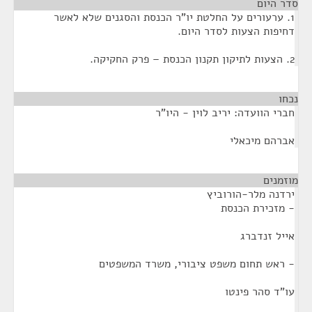
סדר היום
1. ערעורים על החלטת יו"ר הכנסת והסגנים שלא לאשר
דחיפות הצעות לסדר היום.
2. הצעות לתיקון תקנון הכנסת – פרק החקיקה.
נכחו
¶
חברי הוועדה: יריב לוין - היו"ר
אברהם מיכאלי
מוזמנים
¶
ירדנה מלר-הורוביץ
- מזכירת הכנסת
אייל זנדברג
- ראש תחום משפט ציבורי, משרד המשפטים
עו"ד סהר פינטו