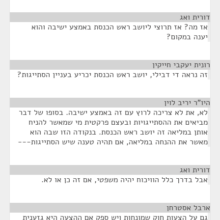
דורית ואג
¶
אז מה? אז תרוצי ליושב ראש הכנסת באמצע ישיבה והוא
יענה במקום?
רונית יעקבי חייקין
¶
זה נראה די דבילי, יושב ראש הכנסת יכריע בעניין הסתייגות?
היו"ר יריב לוין
¶
לא, את לא צריכה לרוץ עם זה באמצע ישיבה. בסופו של דבר
מביאים את ההסתייגויות ובעצם פרקטית מי שמאשר להניח
אותן במליאה זה יושב ראש הכנסת. בנקודה הזו שבה הוא
מאשר את ההנחה במליאה, אם תהיה טענה שיש הסתייגות---
דורית ואג
¶
אבל בדרך כלל הוויכוח יהיה משפטי, אם זה כן או לא.
ארבל אסטרחן
¶
גם על הצעות חוק שמונחות ויש ספק אם ההצעה היא גזענית