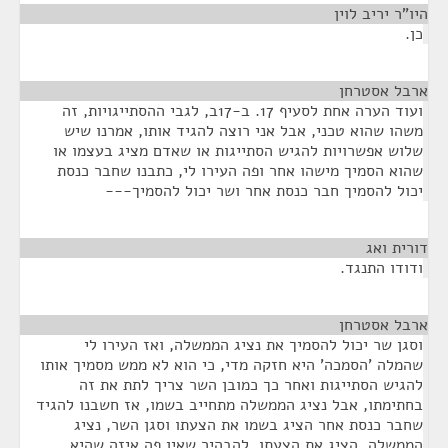
היו"ר יריב לוין
¶
כן.
ארבל אסטרחן
¶
ועוד הערה אחת לסעיף 17. ב-17ב, לגבי ההסתייגויות, זה
משהו שהוא טכני, אבל אני רוצה להגיד אותו, אמרנו שיש
שלוש אפשרויות להגיש הסתייגות או שאדם מציג בעצמו או
שהוא הסמיך מישהו אחר ופה העירו לי, כתבנו שחבר כנסת
יכול להסמיך חבר כנסת אחר ושר יכול להסמיך---
דורית ואג
¶
ודודו התנגד.
ארבל אסטרחן
¶
וסגן שר יכול להסמיך את נציג הממשלה, ואז העירו לי
שהמלה 'הסמכה' היא חזקה מדי, כי הוא לא ממש מסמיך אותו
להגיש הסתייגות ואחר כך כמובן השר צריך לתת את זה
בחתימתו, אבל נציג הממשלה מתחייב בשמו, אז חשבנו להגיד
שחבר כנסת אחר הציג בשמו את הצעתו וסגן השר, נציג
הממשלה, הציג את הצעתו. להבהיר שאין פה איזה שהיא