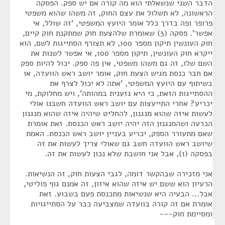
הדבר השני שנשאלתי הוא מה קורה אם יש ספק. הפסקה
הראשונה, לא תשלול את עצם החוק, זה משהו שהוא משפטי
פרופר ופה בדרך כלל אומר היועץ המשפטי, 'זה שולל, אי
אפשר'. פסקה (3) שאומרת שלהצעת חוק שמתקנת חוק קיים,
חוק העונשין תיקון מספר 100, לא תצורף הסתייגות לשם, הוא
ייקרא חוק העונשין, תיקון מספר 100, אי אפשר לשנות את
השם שלו, זה גם משהו משפטי, אין פה ספק. יכול להיות ספק
אם חבר כנסת מגיש הצעת חוק, אומר יושב ראש הוועדה, או
בשיתוף עם היועץ המשפטי, 'אתה לא יכול לצרף את
ההסתייגות הזאת, כי היא גזענית במהותה', ויש מחלוקת, מי
יכריע? אחרי התייעצות עם יושב ראש הוועדה חשבנו אולי
לעשות איזה שהוא מנגנון, להחליט שיהיה איזה שהוא מנגנון
הכרעה ושהמנגנון הזה יהיה יושב ראש הכנסת. זאת אומרת
שאם מתעורר הספק, יכריע בעניין יושב ראש הכנסת. האמת
שיושב ראש הוועדה חשב גם שאולי צריך לעשות את זה
בפסקה (1), אבל אני חושבת שלא נכון לעשות את זה.
אני מזכירה שבהקשר דומה, לגבי הצעות חוק, זה הנשיאות.
הרעיון הוא ששם יש איזה שהוא איזון, זה אמנם גוף פוליטי,
אבל... הבעיה היא שנשיאות מתכנסת פעם בשבוע. זאת
אומרת אם זה קורה בוועדה שמצביעה כבר על הסתייגויות
ומסיימת חוק---