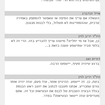
גם השימוש בזה הוא הרי שולי שבשולי.
אייל זנדברג
¶
השאלה אם צריך את הסיפה או שאפשר להסתפק באמירה
ערכית, שההסתייגות לא תשלול, בלי לבנות מנגנון.
היו"ר יריב לוין
¶
כן, אבל אז מי יחליט? מישהו צריך להכריע בזה. הרי זה לא
בלתי סביר שתישמע טענה כזאת ב...
דורית ואג
¶
ברגע שיהיה סעיף, יישמעו הרבה.
היו"ר יריב לוין
¶
בטח, כן. זה יישמע. ההיגיון אומר, עוד פעם, שזה יהיה אותו
גורם שמכריע. אנחנו חשבנו לכתוב את יושב ראש הכנסת
בגלל הבעיה הטכנית של לכנס את הנשיאות וכל זה. אתם
מעדיפים שזה יישאר הנשיאות? בסדר.