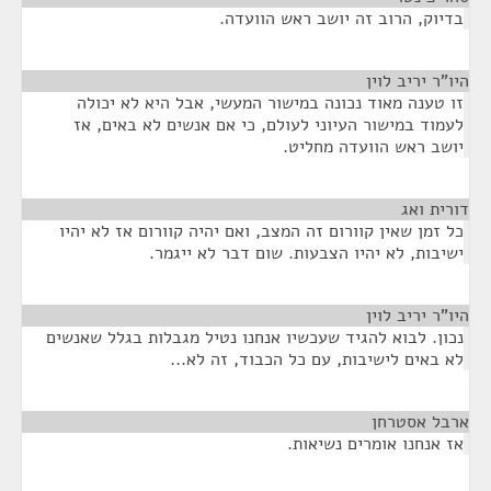
בדיוק, הרוב זה יושב ראש הוועדה.
היו"ר יריב לוין
¶
זו טענה מאוד נכונה במישור המעשי, אבל היא לא יכולה
לעמוד במישור העיוני לעולם, כי אם אנשים לא באים, אז
יושב ראש הוועדה מחליט.
דורית ואג
¶
כל זמן שאין קוורום זה המצב, ואם יהיה קוורום אז לא יהיו
ישיבות, לא יהיו הצבעות. שום דבר לא ייגמר.
היו"ר יריב לוין
¶
נכון. לבוא להגיד שעכשיו אנחנו נטיל מגבלות בגלל שאנשים
לא באים לישיבות, עם כל הכבוד, זה לא...
ארבל אסטרחן
¶
אז אנחנו אומרים נשיאות.