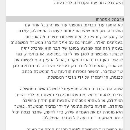
היא גדלה מהפעם הקודמת, לפי דעתי.
ארבטל אסטרחן
¶
לא הוספו עוד דברים, הוספתי עוד שורה בכל אחד עם
התשובה. מקומות שיש התייחסות לעמדת הממשלה, עמדת
שר, סגן שר, ורצינו לראות שאנחנו יוצרים פה אחידות
בעניינים האלה. ישבתי גם עם אייל זנדברג ממשרד המשפטים
בעניין הזה ומה שמוצע בסופו של דבר הוא שהכלל יהיה
שכאשר מאפשרים לסגן שר לדבר במליאה, או בוועדה, כפי
שנאמר כאן כבר בהרבה מקרים, אבל הרעיון הוא לעשות את
זה אחיד, הוא יוכל לדבר רק בענייני משרדו. זה מבחינת סגן
שר שמדבר. וכאשר נמסרות הודעות של הממשלה בכתב
לכנסת, הן יימסרו על ידי מזכיר הממשלה.
איפה הם הדברים האלה מופיעים? למשל כאשר הממשלה
צריכה למסור מראש את עמדתה לגבי הצעת חוק לפני הדיון
המוקדם, או כשהיא מסכימה שהצעת חוק תידון בישיבה
מיוחדת, הודעה כזאת תימסר על ידי מזכיר הממשלה. כאשר
היא מוסרת גם את העמדה שלה, כדי לדעת, שחבר כנסת יכול
לנמק מהמקום - הודעה של מזכיר הממשלה.
או בקשה של הממשלה לפטור מחובת הנחה על הצעה