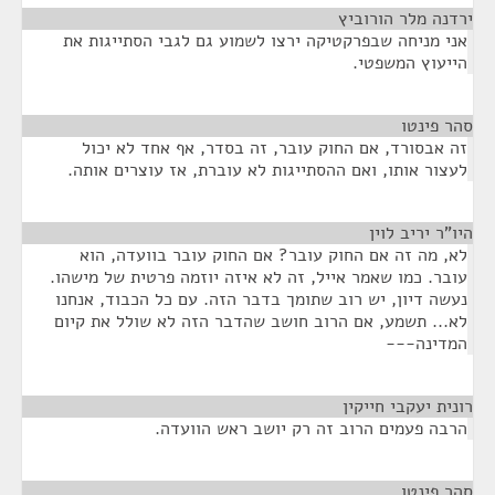
ירדנה מלר הורוביץ
¶
אני מניחה שבפרקטיקה ירצו לשמוע גם לגבי הסתייגות את
הייעוץ המשפטי.
סהר פינטו
¶
זה אבסורד, אם החוק עובר, זה בסדר, אף אחד לא יכול
לעצור אותו, ואם ההסתייגות לא עוברת, אז עוצרים אותה.
היו"ר יריב לוין
¶
לא, מה זה אם החוק עובר? אם החוק עובר בוועדה, הוא
עובר. כמו שאמר אייל, זה לא איזה יוזמה פרטית של מישהו.
נעשה דיון, יש רוב שתומך בדבר הזה. עם כל הכבוד, אנחנו
לא... תשמע, אם הרוב חושב שהדבר הזה לא שולל את קיום
המדינה---
רונית יעקבי חייקין
¶
הרבה פעמים הרוב זה רק יושב ראש הוועדה.
סהר פינטו
¶