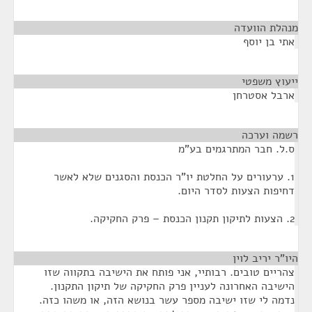
מנהלת הוועדה
¶
אתי בן יוסף
ייעוץ משפטי
¶
ארבל אסטרחן
רשמה וערכה
¶
ס.ל. חבר המתרגמים בע"מ
1. ערעורים על החלטת יו"ר הכנסת והסגנים שלא לאשר
דחיפות הצעות לסדר היום.
2. הצעות לתיקון תקנון הכנסת – פרק החקיקה.
היו"ר יריב לוין
¶
צהריים טובים. רבותיי, אני פותח את הישיבה בתקווה שזו
הישיבה האחרונה לעניין פרק החקיקה של תיקון התקנון.
נדמה לי שזו ישיבה מספר עשר בנושא הזה, או משהו כזה.