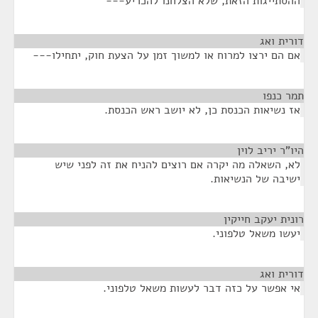
ההסתייגות הזאת, שלא הצלחנו להכריע---
דורית ואג
¶
אם הם ירצו למרוח או למשוך זמן על הצעת חוק, יתחילו---
תמר כנפו
¶
אז נשיאות הכנסת כן, לא יושב ראש הכנסת.
היו"ר יריב לוין
¶
לא, השאלה מה יקרה אם רוצים להניח את זה לפני שיש
ישיבה של הנשיאות.
רונית יעקב חייקין
¶
יעשו משאל טלפוני.
דורית ואג
¶
אי אפשר על כזה דבר לעשות משאל טלפוני.