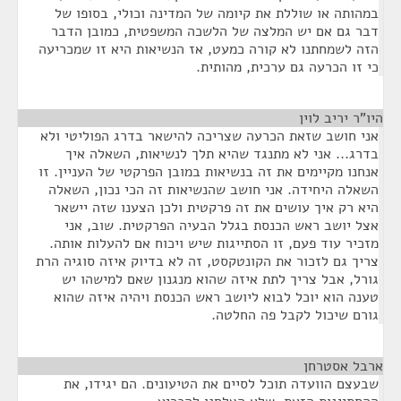
במהותה או שוללת את קיומה של המדינה וכולי, בסופו של
דבר גם אם יש המלצה של הלשכה המשפטית, כמובן הדבר
הזה לשמחתנו לא קורה כמעט, אז הנשיאות היא זו שמכריעה
כי זו הכרעה גם ערכית, מהותית.
היו"ר יריב לוין
¶
אני חושב שזאת הכרעה שצריכה להישאר בדרג הפוליטי ולא
בדרג... אני לא מתנגד שהיא תלך לנשיאות, השאלה איך
אנחנו מקיימים את זה בנשיאות במובן הפרקטי של העניין. זו
השאלה היחידה. אני חושב שהנשיאות זה הכי נכון, השאלה
היא רק איך עושים את זה פרקטית ולכן הצענו שזה יישאר
אצל יושב ראש הכנסת בגלל הבעיה הפרקטית. שוב, אני
מזכיר עוד פעם, זו הסתייגות שיש ויכוח אם להעלות אותה.
צריך גם לזכור את הקונטקסט, זה לא בדיוק איזה סוגיה הרת
גורל, אבל צריך לתת איזה שהוא מנגנון שאם למישהו יש
טענה הוא יוכל לבוא ליושב ראש הכנסת ויהיה איזה שהוא
גורם שיכול לקבל פה החלטה.
ארבל אסטרחן
¶
שבעצם הוועדה תוכל לסיים את הטיעונים. הם יגידו, את