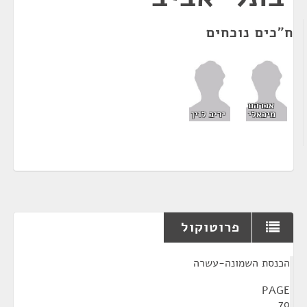
ח"כים נוכחים
אברהם
מיכאלי
יריב לוין
פרוטוקול
¶
הכנסת השמונה-עשרה
PAGE
70