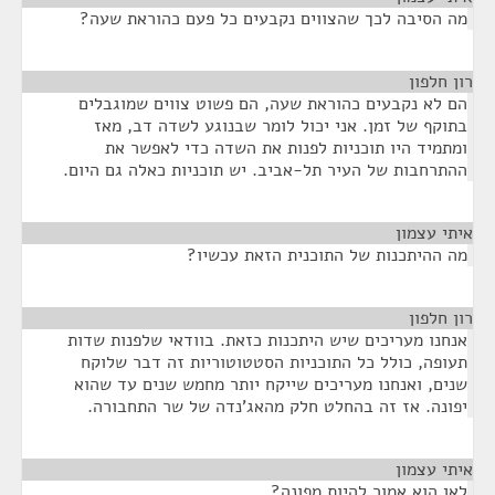
מה הסיבה לכך שהצווים נקבעים כל פעם כהוראת שעה?
רון חלפון
¶
הם לא נקבעים כהוראת שעה, הם פשוט צווים שמוגבלים
בתוקף של זמן. אני יכול לומר שבנוגע לשדה דב, מאז
ומתמיד היו תוכניות לפנות את השדה כדי לאפשר את
ההתרחבות של העיר תל-אביב. יש תוכניות כאלה גם היום.
איתי עצמון
¶
מה ההיתכנות של התוכנית הזאת עכשיו?
רון חלפון
¶
אנחנו מעריכים שיש היתכנות כזאת. בוודאי שלפנות שדות
תעופה, כולל כל התוכניות הסטטוטוריות זה דבר שלוקח
שנים, ואנחנו מעריכים שייקח יותר מחמש שנים עד שהוא
יפונה. אז זה בהחלט חלק מהאג'נדה של שר התחבורה.
איתי עצמון
¶
לאן הוא אמור להיות מפונה?