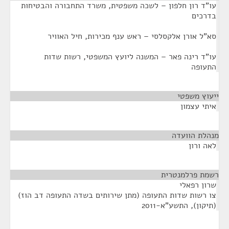
עו"ד רון חלפון – לשכה משפטית, משרד התחבורה והבטיחות
בדרכים
סא"ל אורן אלקסלסי – ראש ענף מכירות, חיל האוויר
עו"ד רינה פאר – המשנה ליועץ המשפטי, רשות שדות
התעופה
ייעוץ משפטי
¶
איתי עצמון
מנהלת הוועדה
¶
לאה ורון
רשמת פרלמנטרית
¶
שרון רפאלי
צו רשות שדות התעופה (מתן שירותים בשדה התעופה דב הוז)
(תיקון), התשע"א-2011