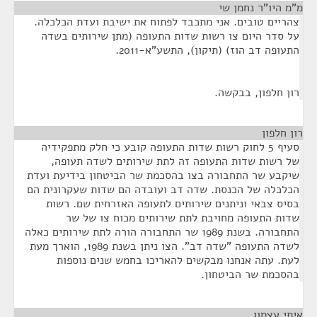
מ"מ היו"ר נחמן שי
¶
צהריים טובים. אני מתכבד לפתוח את ישיבת ועדת הכלכלה.
על סדר היום צו רשות שדות התעופה (מתן שירותים בשדה
התעופה דב הוז) (תיקון), התשע"א-2011.
רון חלפון, בבקשה.
רון חלפון
¶
סעיף 5 לחוק רשות שדות התעופה קובע כי חלק מתפקידיה
של רשות שדות התעופה זה לתת שירותים לשדה תעופה,
שיקבע שר התחבורה בצו בהסכמת שר הביטחון בידיעת ועדת
הכלכלה של הכנסת. שדה דב ועובדה הם שדות שעקרונית הם
בסיס צבאי וניתנים שירותים לתעופה האזרחית שם. רשות
שדות התעופה מחויבת לתת שירותים מכוח צו של שר
התחבורה. בשנת 1989 שר התחבורה הורה לתת שירותים כאלה
לשדה התעופה "שדה דב". הצו ניתן בשנת 1989, הוארך מעת
לעת. עתה אנחנו מבקשים להאריכו בחמש שנים נוספות
בהסכמת שר הביטחון.
איתי עצמון
¶