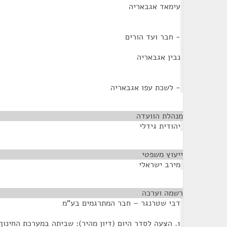
עימאד אגבאריה
- חבר ועד הורים
נבין אגבאריה
- לשכת עפו אגבאריה
מנהלת הוועדה
¶
יהודית גידלי
ייעוץ משפטי
¶
מירב ישראלי
רשמה וערכה
¶
דבי שטרנגר – חבר המתרגמים בע"מ
1. הצעה לסדר היום (דיון מהיר): שביתה במערכת החינוך בישובי מעלה עירון