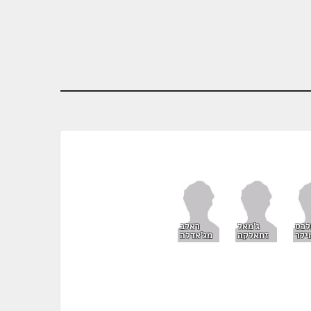
לכס
ג'מאל
ראלב
ילר
זחאלקה
מג'אדלה