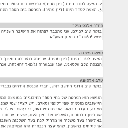
2. הצעה לסדר היום (דיון מהיר): הפרטת בית הספר התיכון בואדי עארה
3. הצעה לסדר היום (דיון מהיר): הפרטת בית הספר התיכון שבכפר סאלם, מעלה עירון
היו"ר אלכס מילר
¶
בוקר טוב לכולם, אני מתכבד לפתוח את הישיבה השנייה ל
26.6.2011 כ"ז בסיוון תשע"א
נושא הישיבה
¶
הצעה לסדר היום (דיון מהיר), שביתה במערכת החינוך בי
הכנסת טלב אלסאנע, עפו אגבאריה וג'מאל זחאלקה. אנח
טלב אלסאנע
¶
בוקר טוב אדוני היושב ראש, חברי הכנסת אורחים נכבדים
הנושא הוא הפרטה של בתי הספר התיכוניים במועצה המקו
היישובים מוסמוס שפי זלעפי וסאלם. ויש לציין שמי שמנ
ממונה, וועדה קרואה. אני מדגיש זאת, כי כאשר יש לנו
את רצון הבוחרים, משקפת את רצון העם, אנשים שבחרו ב
באיזשהו צעד משליך או מרחיק לכת בעל השלכות חשובות
אז לוקחים בחשבון, שהמועצה הנבחרת היא המייצגת את 