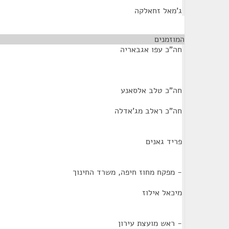
ג'מאל זחאלקה
המוזמנים
¶
חה"כ עפו אגבאריה
חה"כ טלב אלסאנע
חה"כ ראלב מג'אדלה
פריד גאנים
- מפקח מחוז חיפה, משרד החינוך
מיכאל אילוז
- ראש מועצת עירון