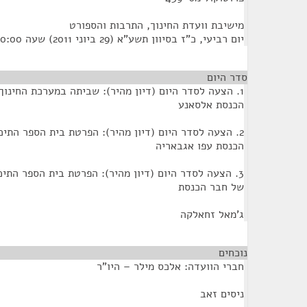
מישיבת וועדת החינוך, התרבות והספורט
יום רביעי, כ"ז בסיוון תשע"א (29 ביוני 2011) שעה 10:00
סדר היום
1. הצעה לסדר היום (דיון מהיר): שביתה במערכת החינוך
הכנסת אלסאנע
2. הצעה לסדר היום (דיון מהיר): הפרטת בית הספר התי
הכנסת עפו אגבאריה
3. הצעה לסדר היום (דיון מהיר): הפרטת בית הספר התי
של חבר הכנסת
ג'מאל זחאלקה
נוכחים
¶
חברי הוועדה: אלכס מילר – היו"ר
ניסים זאב