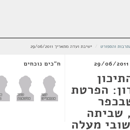
תרבות והספורט
/
ישיבת ועדה מתאריך 29/06/2011
ח"כים נוכחים
תיכון
ון: הפרטת
עפו
טלב
א
שבכפר
אגבאריה
אלסאנע
מ
 שביתה
שובי מעלה