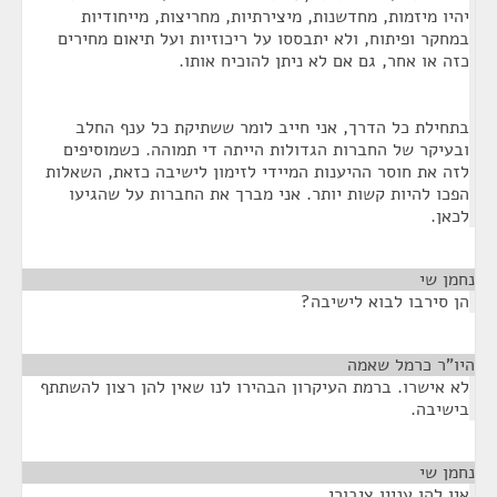
יהיו מיזמות, מחדשנות, מיצירתיות, מחריצות, מייחודיות
במחקר ופיתוח, ולא יתבססו על ריכוזיות ועל תיאום מחירים
כזה או אחר, גם אם לא ניתן להוכיח אותו.
בתחילת כל הדרך, אני חייב לומר ששתיקת כל ענף החלב
ובעיקר של החברות הגדולות הייתה די תמוהה. כשמוסיפים
לזה את חוסר ההיענות המיידי לזימון לישיבה כזאת, השאלות
הפכו להיות קשות יותר. אני מברך את החברות על שהגיעו
לכאן.
נחמן שי
¶
הן סירבו לבוא לישיבה?
היו"ר כרמל שאמה
¶
לא אישרו. ברמת העיקרון הבהירו לנו שאין להן רצון להשתתף
בישיבה.
נחמן שי
¶
אין להן עניין ציבורי.