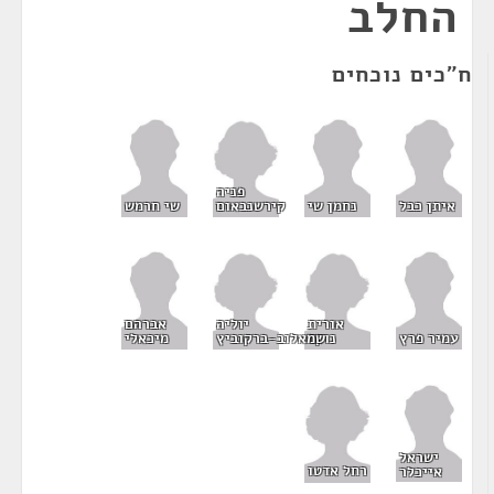
החלב
ח"כים נוכחים
פניה
קירשנבאום
איתן כבל
נחמן שי
שי חרמש
אורית
יוליה
אברהם
נוקד
שמאלוב-ברקוביץ
עמיר פרץ
מיכאלי
ישראל
רחל אדטו
אייכלר