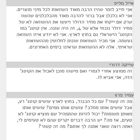
אייל מליס
¶
אני חייב לומר שהיו הרבה מאוד השוואות לכל מיני מוצרים.
אני לא כלכלן אבל ברור להרבה מאוד מהכלכלנים שהשוו
שרק אם ייקחו את מחיר הדולר ויעשו את ההשוואה לא של
מחיר דולר נוכחי אלא של 4, זה היה שונה. אין קוטג' כמו
הקוטג' הישראלי גם בחוץ לארץ. אני לא יודע איזו השוואה
נעשתה. אני מכיר השוואות שונות לחלוטין מההשוואות
שראיתי. אלה לא ההשוואות שראינו בימים האחרונים.
שייקה דרורי
¶
זה ממוצע אחרי לגמרי ואם מישהו מוכן לאכול את הקוטג'
הזה, אני אביא לו.
עמיר פרץ
¶
מה זה קשור? עם כל הכבוד, בחוץ לארץ עושים קוטג' רע,
אבל עושים אותו מחלב? עושים אותו ממים? עושים אותו
מאותן תשומות? יכול להיות שהתמהיל שם מוציא קוטג' לא
טעים, אז מה? יש הרבה דברים יקרים שהם לא טעימים לי,
ואתה רוצה שאני אמנה לך אותם? מה זה קשור?