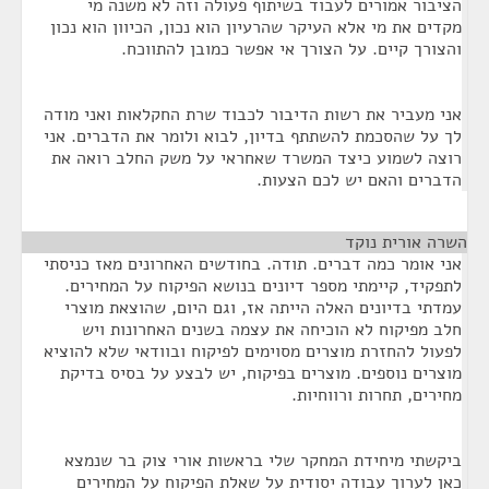
הציבור אמורים לעבוד בשיתוף פעולה וזה לא משנה מי
מקדים את מי אלא העיקר שהרעיון הוא נכון, הכיוון הוא נכון
והצורך קיים. על הצורך אי אפשר כמובן להתווכח.
אני מעביר את רשות הדיבור לכבוד שרת החקלאות ואני מודה
לך על שהסכמת להשתתף בדיון, לבוא ולומר את הדברים. אני
רוצה לשמוע כיצד המשרד שאחראי על משק החלב רואה את
הדברים והאם יש לכם הצעות.
השרה אורית נוקד
¶
אני אומר כמה דברים. תודה. בחודשים האחרונים מאז כניסתי
לתפקיד, קיימתי מספר דיונים בנושא הפיקוח על המחירים.
עמדתי בדיונים האלה הייתה אז, וגם היום, שהוצאת מוצרי
חלב מפיקוח לא הוכיחה את עצמה בשנים האחרונות ויש
לפעול להחזרת מוצרים מסוימים לפיקוח ובוודאי שלא להוציא
מוצרים נוספים. מוצרים בפיקוח, יש לבצע על בסיס בדיקת
מחירים, תחרות ורווחיות.
ביקשתי מיחידת המחקר שלי בראשות אורי צוק בר שנמצא
כאן לערוך עבודה יסודית על שאלת הפיקוח על המחירים