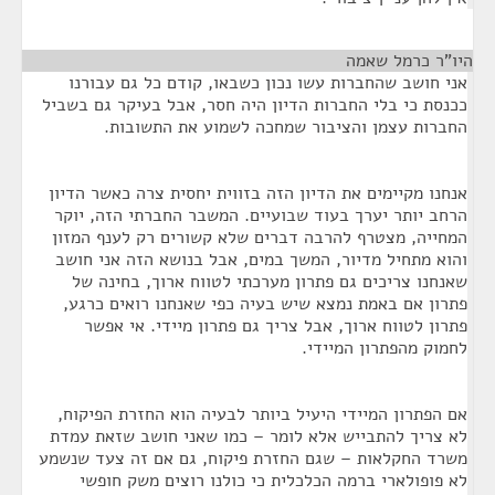
היו"ר כרמל שאמה
¶
אני חושב שהחברות עשו נכון כשבאו, קודם כל גם עבורנו
ככנסת כי בלי החברות הדיון היה חסר, אבל בעיקר גם בשביל
החברות עצמן והציבור שמחכה לשמוע את התשובות.
אנחנו מקיימים את הדיון הזה בזווית יחסית צרה כאשר הדיון
הרחב יותר יערך בעוד שבועיים. המשבר החברתי הזה, יוקר
המחייה, מצטרף להרבה דברים שלא קשורים רק לענף המזון
והוא מתחיל מדיור, המשך במים, אבל בנושא הזה אני חושב
שאנחנו צריכים גם פתרון מערכתי לטווח ארוך, בחינה של
פתרון אם באמת נמצא שיש בעיה כפי שאנחנו רואים כרגע,
פתרון לטווח ארוך, אבל צריך גם פתרון מיידי. אי אפשר
לחמוק מהפתרון המיידי.
אם הפתרון המיידי היעיל ביותר לבעיה הוא החזרת הפיקוח,
לא צריך להתבייש אלא לומר – כמו שאני חושב שזאת עמדת
משרד החקלאות – שגם החזרת פיקוח, גם אם זה צעד שנשמע
לא פופולארי ברמה הכלכלית כי כולנו רוצים משק חופשי