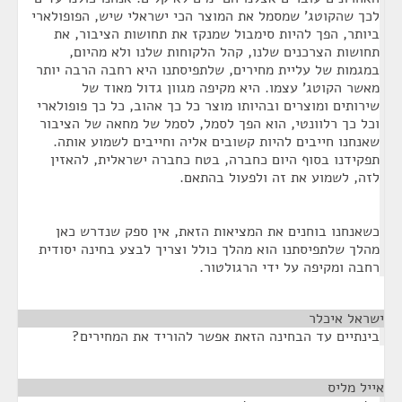
לכך שהקוטג' שמסמל את המוצר הכי ישראלי שיש, הפופולארי
ביותר, הפך להיות סימבול שמנקז את תחושות הציבור, את
תחושות הצרכנים שלנו, קהל הלקוחות שלנו ולא מהיום,
במגמות של עליית מחירים, שלתפיסתנו היא רחבה הרבה יותר
מאשר הקוטג' עצמו. היא מקיפה מגוון גדול מאוד של
שירותים ומוצרים ובהיותו מוצר כל כך אהוב, כל כך פופולארי
וכל כך רלוונטי, הוא הפך לסמל, לסמל של מחאה של הציבור
שאנחנו חייבים להיות קשובים אליה וחייבים לשמוע אותה.
תפקידנו בסוף היום כחברה, בטח כחברה ישראלית, להאזין
לזה, לשמוע את זה ולפעול בהתאם.
כשאנחנו בוחנים את המציאות הזאת, אין ספק שנדרש כאן
מהלך שלתפיסתנו הוא מהלך כולל וצריך לבצע בחינה יסודית
רחבה ומקיפה על ידי הרגולטור.
ישראל איכלר
¶
בינתיים עד הבחינה הזאת אפשר להוריד את המחירים?
אייל מליס
¶