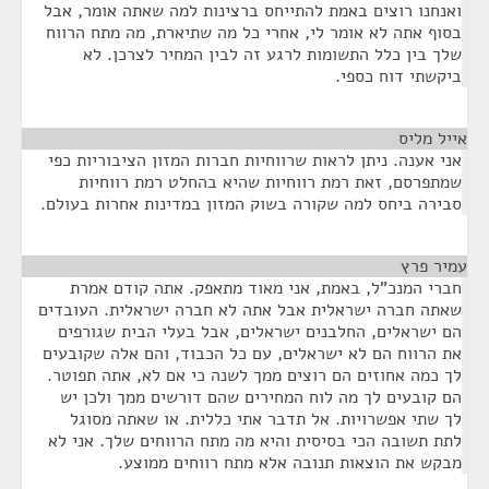
ואנחנו רוצים באמת להתייחס ברצינות למה שאתה אומר, אבל
בסוף אתה לא אומר לי, אחרי כל מה שתיארת, מה מתח הרווח
שלך בין כלל התשומות לרגע זה לבין המחיר לצרכן. לא
ביקשתי דוח כספי.
אייל מליס
¶
אני אענה. ניתן לראות שרווחיות חברות המזון הציבוריות כפי
שמתפרסם, זאת רמת רווחיות שהיא בהחלט רמת רווחיות
סבירה ביחס למה שקורה בשוק המזון במדינות אחרות בעולם.
עמיר פרץ
¶
חברי המנכ"ל, באמת, אני מאוד מתאפק. אתה קודם אמרת
שאתה חברה ישראלית אבל אתה לא חברה ישראלית. העובדים
הם ישראלים, החלבנים ישראלים, אבל בעלי הבית שגורפים
את הרווח הם לא ישראלים, עם כל הכבוד, והם אלה שקובעים
לך כמה אחוזים הם רוצים ממך לשנה כי אם לא, אתה תפוטר.
הם קובעים לך מה לוח המחירים שהם דורשים ממך ולכן יש
לך שתי אפשרויות. אל תדבר אתי כללית. או שאתה מסוגל
לתת תשובה הכי בסיסית והיא מה מתח הרווחים שלך. אני לא
מבקש את הוצאות תנובה אלא מתח רווחים ממוצע.