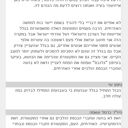
איזושהי בעיה ואנחנו רוצים לדעת מה הגורם לה.
לא אסיים את דבריי בלי להגיד באמת יישר כוח למחאה
האזרחית. הרבה פעמים התופעות האלה מתאפשרות בגלל
אדישות של הצרכן הישראלי ושל אזרחי ישראל אבל במקרה
הזה אני חושב שזאת אולי פעם ראשונה בה עשרות אלפי
אנשים סחפו אחריהם אנשים אחרים, גם בגלל שהעניין צודק
אבל גם בגלל זה שהם לא הסכימו להסכים ולשתוק יותר למצב
הקיים. אני מציין גם את התקשורת שהרימה את הנושא, בעיקר
בעיתון "גלובס" שפתח את הפתח לעניין וזאת לא בושה
שחברי הכנסת הולכים אחרי האזרחים.
נחמן שי
¶
הכול התחיל בגלל שבועות כי בשבועות התחילו לבדוק כמה
עולה חלב.
היו"ר כרמל שאמה
¶
זאת לא בושה שחברי הכנסת הולכים גם אחרי התקשורת. זאת
הדמוקרטיה. האזרחים, העם, התקשורת וחברי הכנסת ונבחרי