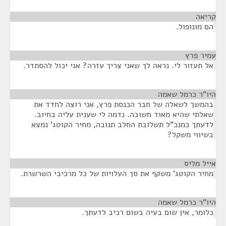
קריאה
¶
הם מונופול.
עמיר פרץ
¶
אל תעזור לי. נראה לך שאני צריך עזרה? אני יכול להסתדר.
היו"ר כרמל שאמה
¶
בהמשך לשאלה של חבר הכנסת פרץ, אני רוצה לחדד את
שאלתי שהיא מאוד חשובה. נדמה לי שענית עליה בחיוב.
לדעתך כמנכ"ל תשלובת החלב תנובה, מחיר הקוטג' נמצא
בשיווי משקל?
אייל מליס
¶
מחיר הקוטג' משקף את סך העלויות של כל מרכיבי השרשרת.
היו"ר כרמל שאמה
¶
כלומר, אין שום בעיה בשום רכיב לדעתך.