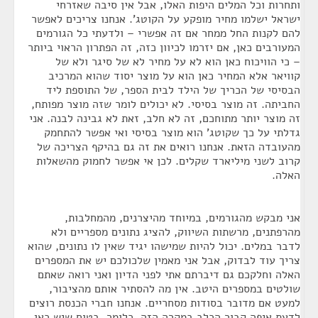
ותחרות וכל המלים היפות האלו, אבל אין סיבה שאזרחי
ישראל ישלמו מחיר מופקע על הקוטג'. אנחנו צריכים לאפשר
להם לקנות החל ממחר אם זה אפשרי – ולדעתי כל הגורמים
המעורבים כאן, אם יזרמו לכיוון כזה, זה הפתרון הראוי ביותר
– כי הוויכוח כאן הוא לא על מחיר לא של סיגר ולא של
קוויאר אלא המחיר כאן הוא על מוצר יסוד שהוא המרכיב
הבסיסי של הכריך של הילד לבית הספר, של התוספת ליד
החביתה. זה מוצר בסיסי. לא יכולים לומר שזה מוצר מפותח,
זה מוצר יותר מתוחכם, זה לא חלב, זאת לא גבינה לבנה. אני
גדלתי על כך שקוטג' הוא מוצר בסיסי ואי אפשר להתחמק
מהעובדה הזאת. אנחנו רואים את זה גם בהיקף הצריכה של
קרוב לשני מיליארד שקלים. לכן אי אפשר לחמוק מהשאלות
האלה.
אני מבקש מהגורמים, במיוחד מהיצרנים, מהמחלבות,
מהרפתנים, מרשתות השיווק, להציג נתונים מספריים ולא
לדבר במלים. יכול להיות שמישהו יגיד שאין לו נתונים, שהוא
צריך עוד לבדוק, אבל אני מאמין שלכולכם יש את המספרים
האלה וחלקכם גם דיברתם אתי לפני הדיון ואני רואה שאתם
שולטים במספרים היטב. אין מה להסתיר אותם מהציבור,
למעט אם מדובר בסודות מסחריים. אנחנו חברי הכנסת רוצים
לדעת איפה קבור הכלב במקרה הזה. כלומר, בטוח שיש כאן