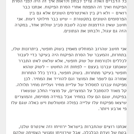
כל הדברים האלה צריך לבחון ולראות איך זה היה לפני הסרת
הפיקוח ואיך זה התפתח אחרי הסרת הפיקוח. אנחנו כבר
רואים – ולא רק בין האינטרסים השונים אלא גם בין
הפרסומים השונים בתקשורת – שיש כבר חילוקי דעות. אני
חושב שאין הזדמנות טובה לשבת סביב שולחן אחד, במקרה
הזה גם עגול, ולבחון את הנתונים.
אני חושב שהרוב המוחלט מאמין בשוק חופשי, ביתרונות שלו,
בתחרות, והמעבר של הסרת הפיקוח היה בעיקר כדי לעבור
לכללים ולנורמות של שוק חופשי, אלא שלאט לאט התברר
שאנחנו עברנו בעצם – לפחות זה החשש – לשוק שהוא
חופשי בעיקר מתחרות. בשוק חופשי, בדרך כלל התחרות
אמורה גם לשפר את המוצר וגם להוריד את המחיר. לכן
מפיקוח עברנו למסלול של עליית מחיר ועליית מחיר תלולה.
קל מאוד להסתכל על המוצרים, על מוצרי החלב שנשארו
בפיקוח, שגם הם עלו במחיר אבל במידה מסוימת, והמוצרים
שיצאו מפיקוח עלו עלייה כפולה ומשולשת ויש כאלה שגם עלו
פי ארבע ויותר.
אנחנו רוצים שהחברות בישראל ירוויחו וזה אינטרס שלנו,
בטח של ועדת הכלכלה, אבל שירוויחו ומנועי הצמיחה שלהם