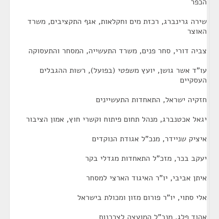
הכפר
שירה גרינברג, רכזת מים וחקלאות, אגף התקציבים, משרד
האוצר
צביה דורי, סחר פנים, משרד התעשייה, המסחר והתעסוקה
עו"ד אשר גושן, יועץ משפטי (בפועל), רשות ההגבלים
העסקיים
חזקיה ישראל, התאחדות התעשיינים
יגאל אכטנברג, מנהל תחום פיתוח וקשרי חוץ, אמון הציבור
איציק שניידר, מנכ"ל אגודת הנוקדים
יעקב בכר, מזכ"ל התאחדות מגדלי בקר
איתן אביבי, יו"ר האיגוד הארצי למסחר
אלי סתוי, יו"ר פורום מזון ומכולת בישראל
אהוד פלג, מנכ"ל המועצה לצרכנות