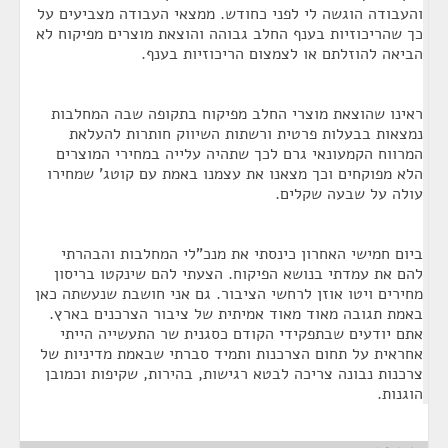
והעבודה הוגשה לי לפני כחודש. ממצאי העבודה מצביעים על
כך שהריכוזיות בענף החלב גבוהה והוצאת מוצרים מפיקוח לא
הביאה להוזלתם או לצמצום הריכוזיות בענף.
ראינו שהוצאת מוצרי החלב מפיקוח בתקופה שבה המחלבות
נמצאות בבעלות פרטית ורשתות השיווק חותרות להעלאת
המרווח הקמעונאי גרם לכך שתהיה עלייה במחירי המוצרים
הלא מפוקחים וכך מצאנו את עצמנו באמת עם קוטג' שמחירו
עולה על שבעה שקלים.
ביום חמישי האחרון כינסתי את מנכ"לי המחלבות והבהרתי
להם את עמדתי בנושא הפיקוח. הצעתי להם שינקטו בריסון
מחירים ויטו אוזן לרחשי הציבור. גם אני חושבת שנעשתה כאן
באמת תגובה מאוד מאוד אמיתית של ציבור הצרכנים בארץ.
אתם יודעים שבתפקידי הקודם כסגנית שר התעשייה הייתי
אחראית על תחום הצרכנות ותמיד סברתי שבאמת מדיניות של
צרכנות נבונה צריכה לבטא רגישות, בהירות, שקיפות וכמובן
הוגנות.