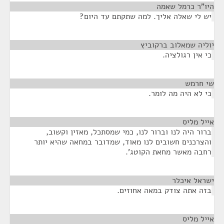
היו"ר כרמל שאמה
¶
יש לי שאלה אליך. למה שתקתם עד היום?
יוליה שמאלוב ברקוביץ
¶
כי אין רגולציה.
שי חרמש
¶
כי לא היה מה לומר.
אייל מליס
¶
ברור היה לנו וברור לנו, כמי שמסתכל, מאזין וקשוב,
והצרכנים חשובים לנו מאוד, שמדובר במחאה שהיא יותר
רחבה מאשר מחאת הקוטג'.
ישראל איכלר
¶
בזה אתה צודק במאה אחוזים.
אייל מליס
¶