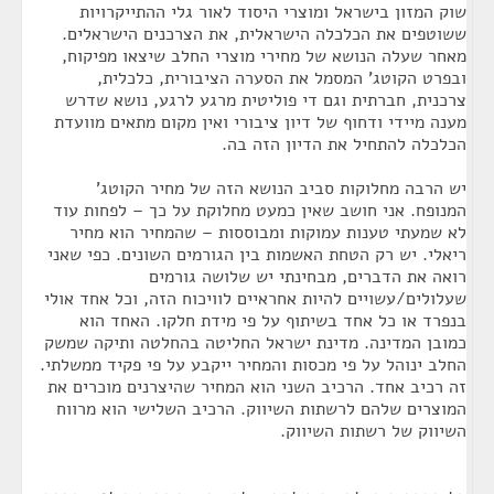
שוק המזון בישראל ומוצרי היסוד לאור גלי ההתייקרויות
ששוטפים את הכלכלה הישראלית, את הצרכנים הישראלים.
מאחר שעלה הנושא של מחירי מוצרי החלב שיצאו מפיקוח,
ובפרט הקוטג' המסמל את הסערה הציבורית, כלכלית,
צרכנית, חברתית וגם די פוליטית מרגע לרגע, נושא שדרש
מענה מיידי ודחוף של דיון ציבורי ואין מקום מתאים מוועדת
הכלכלה להתחיל את הדיון הזה בה.
יש הרבה מחלוקות סביב הנושא הזה של מחיר הקוטג'
המנופח. אני חושב שאין כמעט מחלוקת על כך – לפחות עוד
לא שמעתי טענות עמוקות ומבוססות – שהמחיר הוא מחיר
ריאלי. יש רק הטחת האשמות בין הגורמים השונים. כפי שאני
רואה את הדברים, מבחינתי יש שלושה גורמים
שעלולים/עשויים להיות אחראיים לוויכוח הזה, וכל אחד אולי
בנפרד או כל אחד בשיתוף על פי מידת חלקו. האחד הוא
כמובן המדינה. מדינת ישראל החליטה בהחלטה ותיקה שמשק
החלב ינוהל על פי מכסות והמחיר ייקבע על פי פקיד ממשלתי.
זה רכיב אחד. הרכיב השני הוא המחיר שהיצרנים מוכרים את
המוצרים שלהם לרשתות השיווק. הרכיב השלישי הוא מרווח
השיווק של רשתות השיווק.