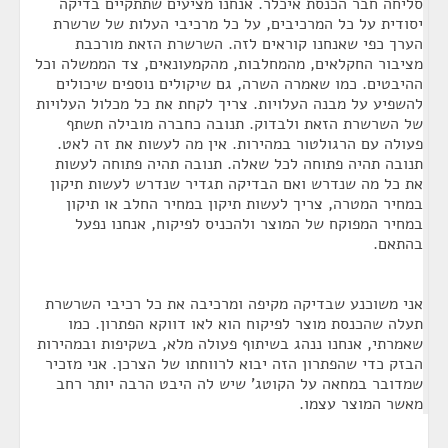
סליחה חבר הכנסת איכלר. אנחנו מציעים שתתקיים בדיקה
יסודית על כל המרכיבים, על כל מרכיבי העלות של שרשרת
הערך כפי שאנחנו קוראים לזה. השרשרת הזאת מורכבת
מציבור החקלאים, מהמחלבות, מהקמעונאים, צד הממשלה וכל
ההיבטים. כמו שאמרה השרה, גם שיקולים נוספים שיכולים
להשפיע על מבנה העלויות. צריך לקחת את כל מכלול העלויות
של השרשרת הזאת ולבדוק. תנובה כחברה מובילה תשתף
פעולה עם הרגולטור במהירות. אין מה לעשות את זה לאט.
תנובה תהיה פתוחה לכל שאלה. תנובה תהיה פתוחה לעשות
את כל מה שנדרש ואם הבדיקה תגדיר שנדרש לעשות תיקון
במחיר המטרה, צריך לעשות תיקון במחיר החלב או תיקון
במחיר המפוקח של המוצר ולהכניס לפיקוח, אנחנו נפעל
בהתאם.
אני משוכנע שבדיקה מקיפה ומרכיבה את כל רכיבי השרשרת
תעלה שהכנסת מוצר לפיקוח הוא לאו דווקא הפתרון. כמו
שאמרתי, אנחנו ננהג בשיתוף פעולה מלא, בשקיפות ובמהירות
הבזק כדי שהפתרון הזה יבוא לרווחתו של הצרכן. אני מזכיר
שמדובר במחאה על הקוטג' שיש לה היבט הרבה יותר רחב
מאשר המוצר עצמו.