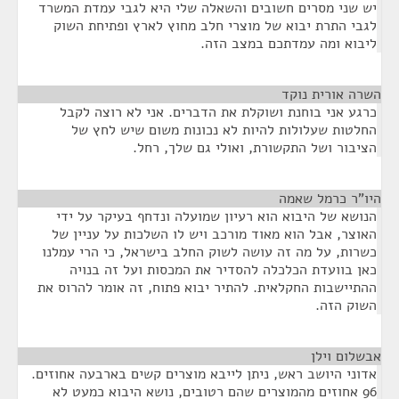
יש שני מסרים חשובים והשאלה שלי היא לגבי עמדת המשרד
לגבי התרת יבוא של מוצרי חלב מחוץ לארץ ופתיחת השוק
ליבוא ומה עמדתכם במצב הזה.
השרה אורית נוקד
¶
כרגע אני בוחנת ושוקלת את הדברים. אני לא רוצה לקבל
החלטות שעלולות להיות לא נכונות משום שיש לחץ של
הציבור ושל התקשורת, ואולי גם שלך, רחל.
היו"ר כרמל שאמה
¶
הנושא של היבוא הוא רעיון שמועלה ונדחף בעיקר על ידי
האוצר, אבל הוא מאוד מורכב ויש לו השלכות על עניין של
כשרות, על מה זה עושה לשוק החלב בישראל, כי הרי עמלנו
כאן בוועדת הכלכלה להסדיר את המכסות ועל זה בנויה
ההתיישבות החקלאית. להתיר יבוא פתוח, זה אומר להרוס את
השוק הזה.
אבשלום וילן
¶
אדוני היושב ראש, ניתן לייבא מוצרים קשים בארבעה אחוזים.
96 אחוזים מהמוצרים שהם רטובים, נושא היבוא כמעט לא