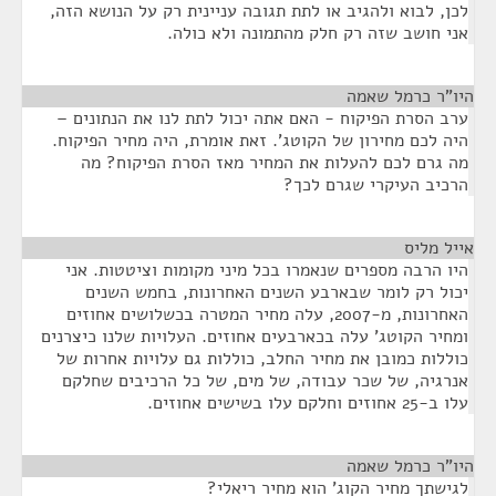
לכן, לבוא ולהגיב או לתת תגובה עניינית רק על הנושא הזה,
אני חושב שזה רק חלק מהתמונה ולא כולה.
היו"ר כרמל שאמה
¶
ערב הסרת הפיקוח - האם אתה יכול לתת לנו את הנתונים –
היה לכם מחירון של הקוטג'. זאת אומרת, היה מחיר הפיקוח.
מה גרם לכם להעלות את המחיר מאז הסרת הפיקוח? מה
הרכיב העיקרי שגרם לכך?
אייל מליס
¶
היו הרבה מספרים שנאמרו בכל מיני מקומות וציטטות. אני
יכול רק לומר שבארבע השנים האחרונות, בחמש השנים
האחרונות, מ-2007, עלה מחיר המטרה בכשלושים אחוזים
ומחיר הקוטג' עלה בכארבעים אחוזים. העלויות שלנו כיצרנים
כוללות כמובן את מחיר החלב, כוללות גם עלויות אחרות של
אנרגיה, של שכר עבודה, של מים, של כל הרכיבים שחלקם
עלו ב-25 אחוזים וחלקם עלו בשישים אחוזים.
היו"ר כרמל שאמה
¶
לגישתך מחיר הקוג' הוא מחיר ריאלי?