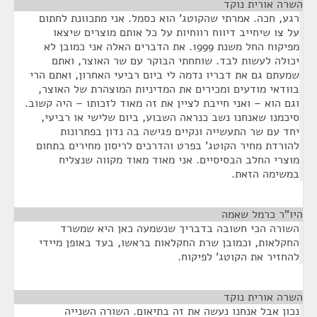
השרה אורית נוקד
¶
רגע, חכה. אמרתי שהקוטג' הוא כסמל. אני מתכוונת לחתום
על צו שיחייב דיווח רווחיות על כל אותם מוצרים שיצאו
מפיקוח החל משנת 1999. את הדברים האלה אני כמובן לא
יכולה לעשות לבד. שוחחתי הבוקר עם שר האוצר, ואתם
שמעתם גם את דבריו נדמה לי ביום רביעי האחרון, ואתם הרי
בוודאי מודעים ומכירים את המדיניות המוצהרת של האוצר,
וגם הוא – ואני חייבת לציין את זה מאוד לזכותו – היה קשוב.
סיכמנו שאנחנו נשב כנראה השבוע, ביום שלישי או רביעי,
יחד עם שר התעשייה ונקיים פגישה בה נדון בפתרונות
להורדת מחיר הקוטג' בפרט והדרכים לריסון מחירים בתחום
מוצרי החלב הבסיסיים. אני מאוד מאוד מקווה שנצליח
במשימה הזאת.
היו"ר כרמל שאמה
¶
השורה הכי חשובה בדבריך שנשמעה כאן היא שמשרד
החקלאות, וכמובן שרת החקלאות בראשו, בעד באופן מיידי
להחזיר את הקוטג' לפיקוח.
השרה אורית נוקד
¶
נכון אבל אנחנו נעשה את זה בתיאום. השורה השנייה