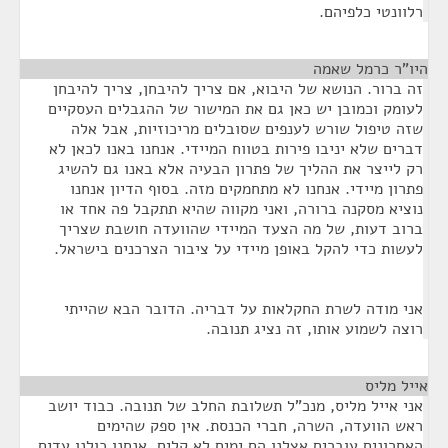
רלוונטי כלפיהם.
היו"ר כרמל שאמה
¶
זה ברור. הנושא של היבוא, אם צריך להיבחן, צריך להיבחן
לעומק וכמובן יש כאן גם את המישור של ההגבלים העסקיים
שזה טיפול שורש לענפים שסובלים מריכוזיות, אבל אלה
דברים שלא יניבו פירות בטווח המיידי. אנחנו באנו לכאן לא
רק לייצר את ההליך של פתרון הבעיה אלא באנו גם להשיג
פתרון מיידי. אנחנו לא מתחמקים מזה. בסוף הדיון אנחנו
נוציא מסקנה ברורה, ואני מקווה שהיא תתקבל פה אחד או
ברוב דעות, של מה הצעד המיידי שהוועדה חושבת שצריך
לעשות כדי להקל באופן מיידי על ציבור הצרכנים בישראל.
אני מודה לשרת החקלאות על דבריה. הדובר הבא שהייתי
רוצה לשמוע אותו, זה נציג תנובה.
אייל מליס
¶
אני אייל מליס, מנכ"ל תשלובת החלב של תנובה. כבוד יושב
ראש הוועדה, השרה, חברי הכנסת. אין ספק שהימים
האחרונים עוברים אצלנו הם ימים לא קלים. אנחנו כולנו עדים