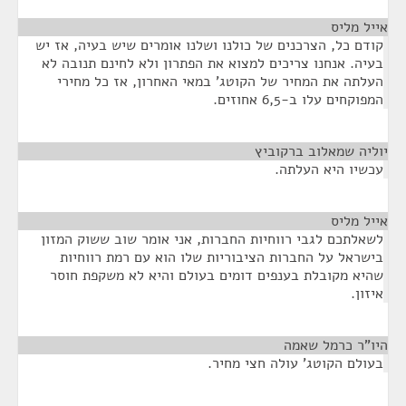
אייל מליס
¶
קודם כל, הצרכנים של כולנו ושלנו אומרים שיש בעיה, אז יש
בעיה. אנחנו צריכים למצוא את הפתרון ולא לחינם תנובה לא
העלתה את המחיר של הקוטג' במאי האחרון, אז כל מחירי
המפוקחים עלו ב-6,5 אחוזים.
יוליה שמאלוב ברקוביץ
¶
עכשיו היא העלתה.
אייל מליס
¶
לשאלתכם לגבי רווחיות החברות, אני אומר שוב ששוק המזון
בישראל על החברות הציבוריות שלו הוא עם רמת רווחיות
שהיא מקובלת בענפים דומים בעולם והיא לא משקפת חוסר
איזון.
היו"ר כרמל שאמה
¶
בעולם הקוטג' עולה חצי מחיר.