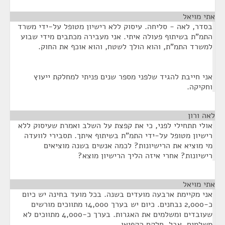
אתי מויאל
¶
בסדר, לאה - סליחה. עיסוק ללא רישיון מטופל על-ידי משרד
התמ"ת בשיתוף פעולה איתי. אני מעבירה מכתבים מידי שבוע
למשרד התמ"ת, והוא הולך לשטח, והוא אוכף את החוק.
אני חייבת להגיד שלפני מספר שנים פניתי למחלקת ייעוץ
וחקיקה.
לאה ורון
¶
אולי תתחילי לפני, כי את קפצת על השלב ואמרת שעיסוק ללא
רישיון מטופל על-ידי התמ"ת בשיתוף איתך. תסבירי לוועדה
מי מוציא את הרישיונות? לכמה אנשים בשנה מוציאים
רישיונות? אחרי איזה הליך הרישיון מוצא?
אתי מויאל
¶
אני מקיימת ארבעה מועדים בשנה. בכל מועד בחינה יש כיום
כ-2,000 נבחנים. כיום יש בערך 14,000 מתווכים מורשים
שעובדים ומשלמים את האגרות. בערך כ-4,000 מתווכים לא
משלמים. אבל, חלקם הקפיאו.