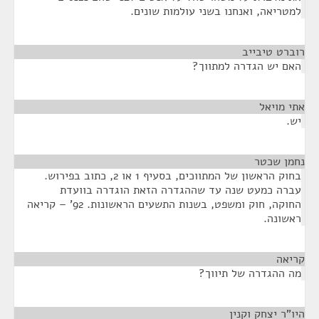
למטריאה, ואנחנו בשני עולמות שונים.
רוברט טיבייב
¶
האם יש הגדרה למתווך?
אתי מויאל
¶
יש.
נחמן שכטר
¶
בחוק הראשון של המתווכים, בסעיף 1 או 2, כתוב בפירוש.
עברה כמעט שנה עד שההגדרה הזאת הוגדרה בוועדת
החוקה, חוק ומשפט, בשנות התשעים הראשונות. 92' – קריאה
ראשונה.
קריאה
¶
מה ההגדרה של תיווך?
היו"ר יצחק וקנין
¶