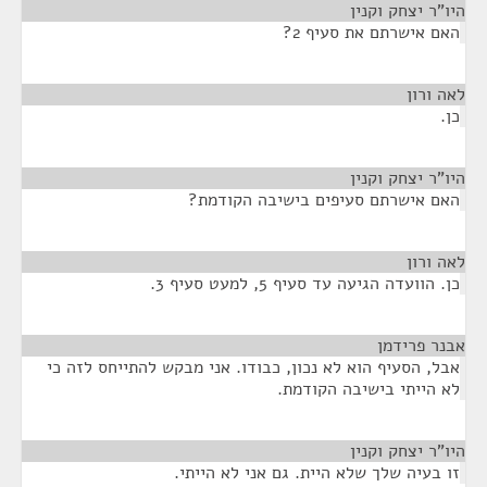
היו"ר יצחק וקנין
¶
האם אישרתם את סעיף 2?
לאה ורון
¶
כן.
היו"ר יצחק וקנין
¶
האם אישרתם סעיפים בישיבה הקודמת?
לאה ורון
¶
כן. הוועדה הגיעה עד סעיף 5, למעט סעיף 3.
אבנר פרידמן
¶
אבל, הסעיף הוא לא נכון, כבודו. אני מבקש להתייחס לזה כי
לא הייתי בישיבה הקודמת.
היו"ר יצחק וקנין
¶
זו בעיה שלך שלא היית. גם אני לא הייתי.