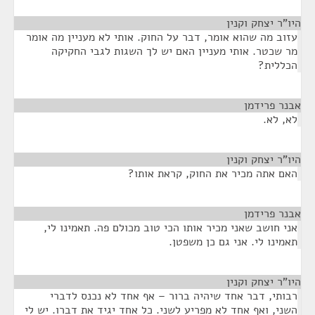
היו"ר יצחק וקנין
¶
עזוב מה שהוא אומר, דבר על החוק. אותי לא מעניין מה אומר
מר שכטר. אותי מעניין האם יש לך השגות לגבי החקיקה
הכללית?
אבנר פרידמן
¶
לא, לא.
היו"ר יצחק וקנין
¶
האם אתה מכיר את החוק, קראת אותו?
אבנר פרידמן
¶
אני חושב שאני מכיר אותו הכי טוב מכולם פה. תאמינו לי,
תאמינו לי. אני גם כן משפטן.
היו"ר יצחק וקנין
¶
רבותי, דבר אחד שיהיה ברור – אף אחד לא נכנס לדברי
השני, ואף אחד לא מפריע לשני. כל אחד יגיד את דברו. יש לי