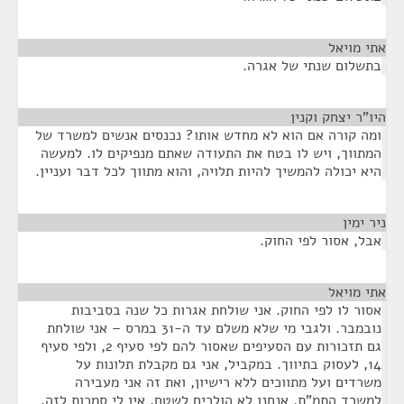
אתי מויאל
¶
בתשלום שנתי של אגרה.
היו"ר יצחק וקנין
¶
ומה קורה אם הוא לא מחדש אותו? נכנסים אנשים למשרד של
המתווך, ויש לו בטח את התעודה שאתם מנפיקים לו. למעשה
היא יכולה להמשיך להיות תלויה, והוא מתווך לכל דבר ועניין.
ניר ימין
¶
אבל, אסור לפי החוק.
אתי מויאל
¶
אסור לו לפי החוק. אני שולחת אגרות כל שנה בסביבות
נובמבר. ולגבי מי שלא משלם עד ה-31 במרס – אני שולחת
גם תזכורות עם הסעיפים שאסור להם לפי סעיף 2, ולפי סעיף
14, לעסוק בתיווך. במקביל, אני גם מקבלת תלונות על
משרדים ועל מתווכים ללא רישיון, ואת זה אני מעבירה
למשרד התמ"ת. אנחנו לא הולכים לשטח, אין לי סמכות לזה.