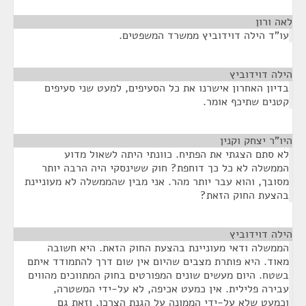
לאה ורון
¶
עו"ד הילה דוידוביץ ממשרד המשפטים.
הילה דוידוביץ
¶
בדיון האחרון אישרנו את כל הסעיפים, למעט שני סעיפים
קטנים שתיכף אומר.
היו"ר יצחק וקנין
¶
לא סתם הצגתי את הפתיח. כוונתי היתה לשאול מדוע
הממשלה לא כל כך דוחפת? חוק ששינסקי היה הרבה יותר
מסובך, והוא עבר יותר מהר. אני מבין שהממשלה לא מעוניינת
בהצעת החוק הזאת?
הילה דוידוביץ
¶
הממשלה ודאי מעוניינת בהצעת החוק הזאת. היא חשובה
מאוד. היא פותרת מצבים שהיום אין שום דרך להתמודד איתם
בשטח. היום מעשים שונים המפורטים בחוק המתווכים מהווים
עבירה פלילית. אין כמעט אכיפה, לא על-ידי המשטרה,
וכמעט שלא על-ידי הממונה על הגנת הצרכן, וזאת גם