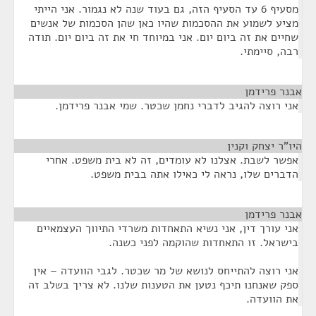
מסעיף 6 עד הסעיף הזה, גם בעוד שנה לא נגמור. אני הייתי
מציע לשמוע את ההסכמות שהיו כאן שהן הסכמות של אנשים
שחיים את זה ביום יום. אני במיוחד חי את זה ביום יום. תודה
רבה, סיימתי.
אבנר פרידמן
¶
אני רוצה להגיב לדברי נחמן שכטר. שמי אבנר פרידמן.
היו"ר יצחק וקנין
¶
אפשר לשבת. אצלנו לא עומדים, זה לא בית משפט. אחרי
הדברים שלו, נראה לי כאילו אתה בבית משפט.
אבנר פרידמן
¶
אני עורך דין, אני נשיא התאחדות משרדי התיווך העצמאיים
בישראל. זו התאחדות שהוקמה לפני כשנה.
אני רוצה להתייחס לנושא של מר שכטר. לגבי הוועדה – אין
ספק שאנחנו תיכף נטען את הטענות שלנו. לא צריך בשלב זה
את הוועדה.