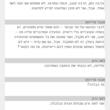
הרבה זמן, הרבה קשב, וכמה שתרצו. לא אסתום את הפה לאף
אחד. אבל, אני לא מוכן שמישהו יפריע למישהו.
אבנר פרידמן
¶
לגבי הנושא של מר שכטר – הוא אומר שיש מתווכים, יש
כאלה שעובדים בלי רישיון. הוועדה שמדברים עליה פה –
שוב, אני לא מקבל, ואני אעשה את כל המאמצים שהוועדה
הזאת בשלב זה לא תתקבל. אבל, גם אם נניח – היא לא
תטפל באותם אנשים שאין להם רישיונות. אז מה הקשר?
לאה ורון
¶
סליחה, לא הבנתי את הטענה האחרונה.
אבנר פרידמן
¶
מי כבודה?
לאה ורון
¶
אני לאה ורון מנהלת ועדת הכלכלה.