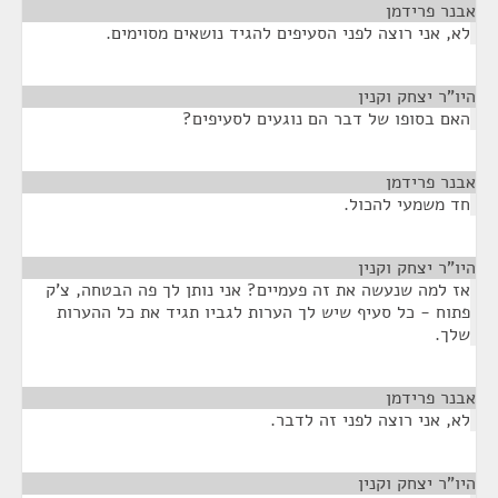
אבנר פרידמן
¶
לא, אני רוצה לפני הסעיפים להגיד נושאים מסוימים.
היו"ר יצחק וקנין
¶
האם בסופו של דבר הם נוגעים לסעיפים?
אבנר פרידמן
¶
חד משמעי להכול.
היו"ר יצחק וקנין
¶
אז למה שנעשה את זה פעמיים? אני נותן לך פה הבטחה, צ'ק
פתוח - כל סעיף שיש לך הערות לגביו תגיד את כל ההערות
שלך.
אבנר פרידמן
¶
לא, אני רוצה לפני זה לדבר.
היו"ר יצחק וקנין
¶