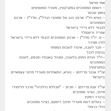
אתי מויאל
- רשמת המתווכים במקרקעין, משרד המשפטים
נחמן שכטר
- נשיא ויו"ר ארגון הגג של מתווכי הנדל"ן, מלד"ן - ארגון
המתווכים
לנכסי דלא ניידי בישראל
צפריר ורטנפלד
- ס. יו"ר מלד"ן - ארגון המתווכים לנכסי דלא ניידי בישראל
לורן ספירר
- חבר לשכה, איגוד לשכות המסחר
בנימין לובל
-יו"ר ועדת החוק בלשכה, ומנהל באנגלו-סכסון, לשכת
המתווכים
במקרקעין
עו"ד אבנר פרידמן - נשיא, התאחדות משרדי תיווך עצמאיים
בישראל
עו"ד ענת פרידמן - חכים - "מכללת נדלניוז" מרכז ללימודי
תיווך, נציגי מתווכים
ברנרד רסקין
- בעלים רשת משרדי תיווך רימקס, נציגי מתווכים
הילי כרמלי