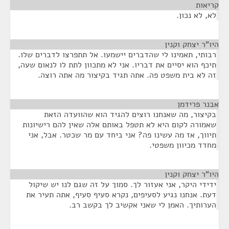
קריאות
¶
לא, לא נכון.
היו"ר יצחק וקנין
¶
רבותי, תאמינו לי שהדברים יישמעו. אל תתפרצו לדברים שלו.
תיכף הוא יסיים את דבריו. אני לא מתכוון לתת לו לנאום שעה,
זה לא בית משפט פה. אתה תגיד בקיצור מה אתה רוצה.
אבנר פרידמן
¶
בקיצור, מה שאנחנו רוצים להגיד הוא שהוועדה הזאת
שאמורה לקום היא לא תטפל באותם אלה שאין להם רישיונות
תיווך, אז מה עשינו פה? אני ביחד עם מר שכטר. אבל, אני
מחדד מכיוון משפטי.
היו"ר יצחק וקנין
¶
ידידי היקר, אני אעזור לך. סמוך על זה שגם לנו יש שיקול
דעת. אנחנו נגיע לסעיפים, נקרא סעיף סעיף, אתה תעיר את
הערותיך. האמן לי שאני אקשיב לך בקשב רב.