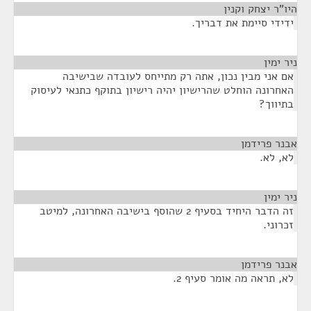
היו"ר יצחק וקנין
¶
ידידי סיימת את דבריך.
ניר ימין
¶
אם אני מבין נכון, אתה רק מתייחס לעובדה שבישיבה
האחרונה הוחלט שהרישיון יהיה רישיון בתוקף כתנאי לעיסוק
בתיווך?
אבנר פרידמן
¶
לא, לא.
ניר ימין
¶
זה הדבר היחיד בסעיף 2 שהוסף בישיבה האחרונה, למיטב
זכרוני.
אבנר פרידמן
¶
לא, תראה מה אומר סעיף 2.