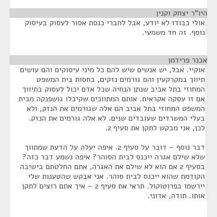
היו"ר יצחק וקנין
¶
אולי כבודו לא יודע, אבל לחברי כנסת אסור לעסוק בעיסוק
נוסף. זה חד משמעי.
אבנר פרידמן
¶
אוקיי. אבל, יש אנשים שיש להם כל מיני עיסוקים והם עושים
תיווך במקרקעין והם גורמים נזקים, בחסות בית המשפט
המחוזי בתל אביב שנתן הנחיה שכל אדם יכול לעסוק בתיווך
אם זו עסקה אקראית. אותם המתווכים שקיבלו גושפנקה מבית
המשפט המחוזי בתל אביב הם אלה שגורמים את הנזק, ולא
בעלי המשרדים שעובדים שנים. לא אלה גורמים את הנזק.
לכן, אני מבקש לתקן את סעיף 2.
דבר נוסף – דובר על סעיף 2. איפה יעלה על הדעת שמתווך
שלא שילם אגרה ייכנס לבית הסוהר? איפה נשמע דבר כזה?
בסעיף 2 אם הוא לא שילם את האגרה, אתם החלטתם בישיבה
הקודמת שהוא ייכנס לבית סוהר. אני אבקש שהטענות שלי
יירשמו בפרוטוקול. תראי את סעיף 2 – איך אתם רוצים לתקן
אותו. תודה, אדוני.