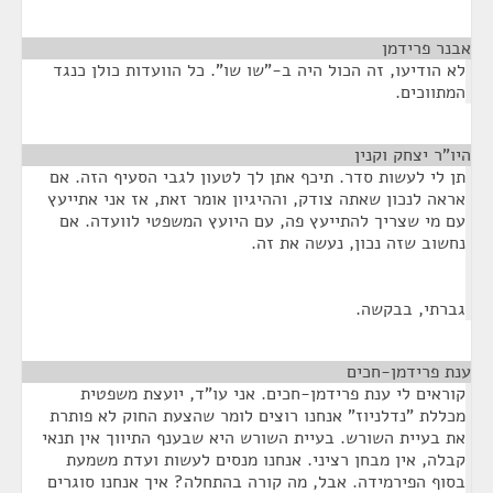
אבנר פרידמן
¶
לא הודיעו, זה הכול היה ב-"שו שו". כל הוועדות כולן כנגד
המתווכים.
היו"ר יצחק וקנין
¶
תן לי לעשות סדר. תיכף אתן לך לטעון לגבי הסעיף הזה. אם
אראה לנכון שאתה צודק, וההיגיון אומר זאת, אז אני אתייעץ
עם מי שצריך להתייעץ פה, עם היועץ המשפטי לוועדה. אם
נחשוב שזה נכון, נעשה את זה.
גברתי, בבקשה.
ענת פרידמן-חכים
¶
קוראים לי ענת פרידמן-חכים. אני עו"ד, יועצת משפטית
מכללת "נדלניוז" אנחנו רוצים לומר שהצעת החוק לא פותרת
את בעיית השורש. בעיית השורש היא שבענף התיווך אין תנאי
קבלה, אין מבחן רציני. אנחנו מנסים לעשות ועדת משמעת
בסוף הפירמידה. אבל, מה קורה בהתחלה? איך אנחנו סוגרים