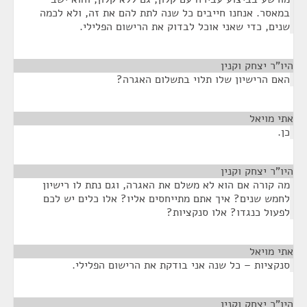
במאסר. אנחנו חייבים כל שנה לתת להם את זה, ולא לכמה
שנים, כדי שאני אוכל לבדוק את הרישום הפלילי.
היו"ר יצחק וקנין
¶
האם הרישיון שלו תלוי בתשלום האגרה?
אתי מויאל
¶
כן.
היו"ר יצחק וקנין
¶
מה קורה אם הוא לא משלם את האגרה, וגם נתת לו רישיון
לחמש שנים? איך אתם מתייחסים אליו? אלו כלים יש לכם
לפעול כנגדו? אלו סנקציות?
אתי מויאל
¶
סנקציות – כל שנה אני בודקת את הרישום הפלילי.
היו"ר יצחק וקנין
¶