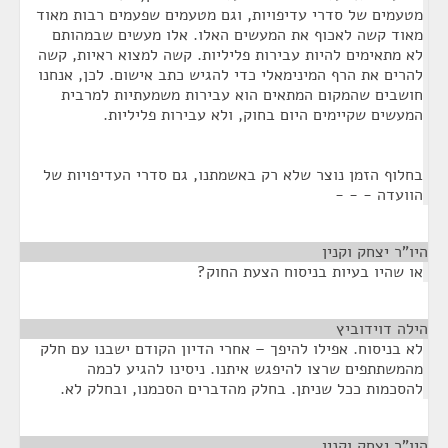
מטעמים של סדרי עדיפויות, וגם מטעמים שפעמים רבות מאוד
מאוד קשה לאכוף את המעשים האלו. אלו מעשים שבמהותם
לא מתאימים להיות עבירות פליליות. קשה למצוא ראיות, קשה
להרים את הרף המינימאלי כדי להגיש כתב אישום. לכן, אנחנו
חושבים שהמקום המתאים הוא עבירות משמעתיות למרבית
המעשים שקיימים היום בחוק, ולא עבירות פליליות.
בחלוף הזמן נוצר שלא רק באשמתנו, גם סדרי העדיפויות של
הוועדה - - -
היו"ר יצחק וקנין
¶
או שהיו בעיות בניסוח הצעת החוק?
הילה דוידוביץ
¶
לא בניסוח. אפילו להיפך – אחרי הדיון הקודם ישבנו עם חלק
מהמשתתפים שרצו להיפגש איתנו. ניסינו להגיע לכמה
להסכמות ככל שניתן. בחלק מהדברים הסכמנו, ובחלק לא.
היו"ר יצחק וקנין
¶