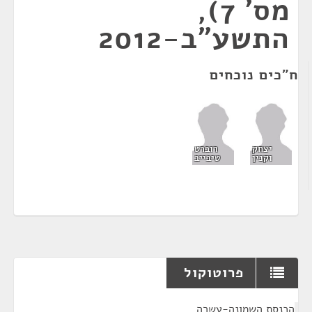
מס' 7),
התשע"ב-2012
ח"כים נוכחים
יצחק
רוברט
וקנין
טיבייב
פרוטוקול
¶
הכנסת השמונה-עשרה