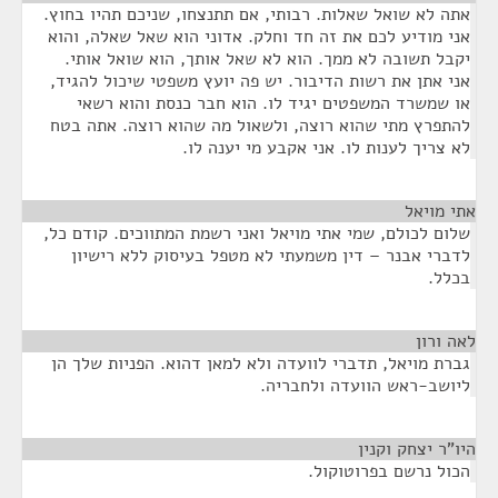
אתה לא שואל שאלות. רבותי, אם תתנצחו, שניכם תהיו בחוץ.
אני מודיע לכם את זה חד וחלק. אדוני הוא שאל שאלה, והוא
יקבל תשובה לא ממך. הוא לא שאל אותך, הוא שואל אותי.
אני אתן את רשות הדיבור. יש פה יועץ משפטי שיכול להגיד,
או שמשרד המשפטים יגיד לו. הוא חבר כנסת והוא רשאי
להתפרץ מתי שהוא רוצה, ולשאול מה שהוא רוצה. אתה בטח
לא צריך לענות לו. אני אקבע מי יענה לו.
אתי מויאל
¶
שלום לכולם, שמי אתי מויאל ואני רשמת המתווכים. קודם כל,
לדברי אבנר – דין משמעתי לא מטפל בעיסוק ללא רישיון
בכלל.
לאה ורון
¶
גברת מויאל, תדברי לוועדה ולא למאן דהוא. הפניות שלך הן
ליושב-ראש הוועדה ולחבריה.
היו"ר יצחק וקנין
¶
הכול נרשם בפרוטוקול.