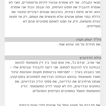
תנאי הקבלה. אני לא אומרת עכשיו להיות פרופסורים, ואני לא
אומרת להגביל את חופש העיסוק. מה שבסך הכול אני אומרת
הוא: תראו טיפת רצינית. כשיבואו אנשים רציניים ונסגור את
הדלת בפני אותם אנשים שלא מוצאים את עצמם, רק אז תעשו
ועדת משמעת, ורק אז תפנו לאותם מתווכים שהם לא
מצליחים.
היו"ר יצחק וקנין
¶
את חוזרת על מה שהוא אמר.
הילה דוידוביץ
¶
אני אגיב. קודם כל, אין שום קשר בין דין משמעתי לנושא
הבחינה ורף להיכנס לתחום. אני רוצה להבהיר שבימים אלו –
תוך כשבוע בערך – יתפרסמו ברשומות תקנות שעושות שינוי
מאוד משמעותי בנושא הבחינה הנדרשת למתווכים במקרקעין.
אנחנו מרחיבים את הדרישה, את פסקי הדין הנדרשים, את
החוקים הנדרשים, וזה לא קשור לדין המשמעתי. הדין
המשמעתי מטפל במתווכים הקיימים והפועלים.
את מדברת על משהו שחל על אנשים לפני שהם נכנסים