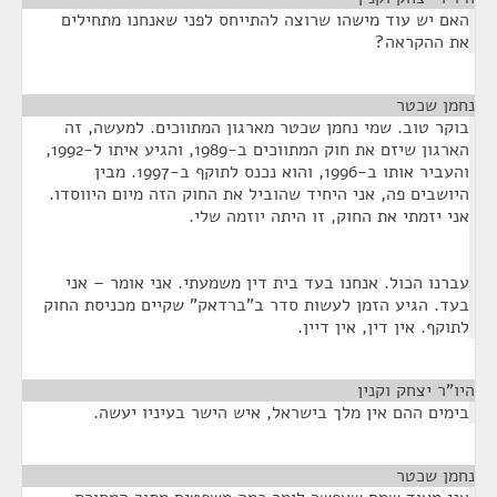
האם יש עוד מישהו שרוצה להתייחס לפני שאנחנו מתחילים
את ההקראה?
נחמן שכטר
¶
בוקר טוב. שמי נחמן שכטר מארגון המתווכים. למעשה, זה
הארגון שיזם את חוק המתווכים ב-1989, והגיע איתו ל-1992,
והעביר אותו ב-1996, והוא נכנס לתוקף ב-1997. מבין
היושבים פה, אני היחיד שהוביל את החוק הזה מיום היווסדו.
אני יזמתי את החוק, זו היתה יוזמה שלי.
עברנו הכול. אנחנו בעד בית דין משמעתי. אני אומר – אני
בעד. הגיע הזמן לעשות סדר ב"ברדאק" שקיים מכניסת החוק
לתוקף. אין דין, אין דיין.
היו"ר יצחק וקנין
¶
בימים ההם אין מלך בישראל, איש הישר בעיניו יעשה.
נחמן שכטר
¶