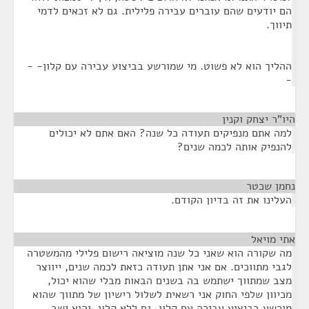
הם יודעים שהם עוברים עבירה פלילית. גם לא זכאים לדמי
תיווך.
ההליך הוא לא פשוט. מי שמורשע בביצוע עבירה עם קלון- -
-
היו"ר יצחק וקנין
¶
למה אתם מנפיקים תעודה כל שנה? האם אתם לא יכולים
להנפיק אותה לכמה שנים?
נחמן שכטר
¶
העלינו את זה בדיון הקודם.
אתי מויאל
¶
מה שקורה הוא שאני כל שנה מוציאה רישום פלילי מהמשטרה
לגבי מתווכים. אם אני אתן תעודה כזאת לכמה שנים, ייווצר
מצב שמתווך ישתמש בה בשנים הבאות מבלי שהוא יכול,
מכיוון שלפי החוק אני רשאית לשלול רישיון של מתווך שהוא
מורשע בביצוע עבירה עם קלון, גם ללא קלון, והוא ישב