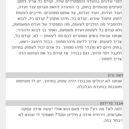
לפני שדנים בוועדה והתפקידים שלה, קודם כל צריך לתקן
סעיפים מהותיים בחוק, כי הוועדה הזאת תגרום עוד ועדה,
ועוד ועדות, ועוד ועדות, על אותם מתווכים. חייבים לעשות
לחוק טיפול שורש. קודם כל, מיהו מתווך? קודם כל, לבוא
ולהסביר מה הולכים לעשות, מה התפקיד של ועדת המשמעת,
ולא קודם כל לעשות ועדת משמעת, ואחר כך לבוא ולהגיד:
אנחנו עכשיו באים ואומרים לכם מה לעשות – לא. קודם כל,
צריך לעשות. צריך לדעת מיהו מתווך. כבוד היושב-ראש,
בחוק היום לא מוגדר מיהו מתווך. כל אדם יכול לעסוק בתיווך
ולקבל דמי תיווך, וגם כבודו. אז קודם כל את הנושא הזה
צריך לפתור.
לאה ורון
¶
אנחנו לא יכולים שכבודו יהיה עסוק בתיווך. יש לו משימות
חשובות בוועדת הכלכלה.
אבנר פרידמן
¶
למה לא? מה רע? מידי פעם הוא אולי יעשה איזה עסקה
אקראית, וירוויח איזה 2 מיליון שקל? תאמיני לי שהוא לא
יבחל בזה.