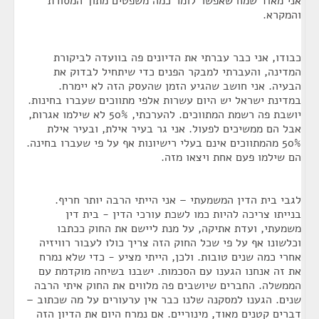
אני מאוד שמח שאפשר לומר כמה משפטים מתוך המסורת
והמקרא.
כבודו, אני כבר עברתי את הדיונים פה בוועדה לביקורת
המדינה, והעברתי למבקר הפנים כדי שיתחיל לבדוק את
הבעיה. אני חושב שהגיע הזמן שהעסק הזה לא יימרח.
במדינת ישראל יש היום עשרות אלפי מתווכים שעברו בחינות.
יושבת פה רשמת המתווכים. להערכתי, 50% לא שילמו אגרות,
אבל הם ממשיכים לפעול. אני גר בעיר אילת, ובעיר אילת
50% מהמתווכים אינם בעלי רישיונות אף על פי שעברו בחינה.
הם שילמו פעם אחת ויצאו מזה.
לגבי בית הדין המשמעתי – אני הייתי הרבה יותר חריף.
בנייתו צריכה להיות כמו לשכת עורכי הדין - בית דין
משמעתי, ועדת אתיקה, על מנת ליישם את החוק ככתבו
וכלשונו אף על פי שכל החוק הזה צריך כולו לעבור רוויזיה
אחרי כמה שנים טובות. ולכן, הייתי מציע - כדי שלא נמרח
את זה אנחנו הגענו עם הסכמות. ישבנו בשיחה מוקדמת עם
הממשלה. החברים שיושבים פה מלווים את החוק איתי הרבה
שנים. הגענו למסקנה שלנו כבר אין ערעורים על מה שכתוב –
דברים קטנים מאוד, מינוריים. אם נמרח היום את הדיון הזה