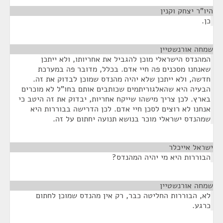
היו"ר יצחק וקנין
¶
כן.
שמחה אורנשטיין
¶
המהנדס הישראלי מוכן להגביל את אחריותו, ולא ייתכן
שאנחנו מסכנים פה חיי אדם. בכלל, מדובר פה במערכת
חדשה, ולא ייתכן שלא יהיה מהנדס שמוכן לבדוק את זה.
הבעיה היא שהאלגוריתמים שכותבים אותם בחו"ל לא מוכרים
בארץ. לכן צריך מישהו שייקח אחריות, יבדוק את זה היטב כי
אנחנו לא רוצים לסכן חיי אדם. לכן הדרישה בבוררות היא
שמהנדס ישראלי מוכר בנושא תנועה יחתום על זה.
ישראל אייכלר
¶
הבוררות היא מי יהיה המהנדס?
שמחה אורנשטיין
¶
לא, הבוררות החליטה כבר, רק אין מהנדס שמוכן לחתום
כרגע.