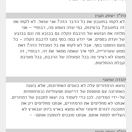
היו"ר יצחק וקנין
¶
לא לקחו בחשבון את כל הדבר הזה? אני שואל. לא לקחו את
זה בחשבון? ברצינות, כפי שזה נשמע פה, רבותיי – אני
מלווה את הנושא של הרכבת הקלה גם בכובע פה וגם בכובע
של ועדת כספים. אני יודע כמה כסף נתנו לרכבת הקלה – כל
פעם הוספנו כסף. אבל לא לקחו את כל המכלול הזה? זאת
ממש שערורייה, לפי איך שאתה מתאר את זה. רבותיי, זה
משהו לא רציני פה בכל הפעולה של הרכבת, בכל מערכת
קבלת ההחלטות.
יהודה שושני
¶
נושא הרמזורים עלה לא בשנים האחרונות, אלא בשנה
האחרונה עם תוספות של דרישות תפעוליות ובטיחותיות
על-ידי המדינה. לכן כדי לעמוד בה יצאו לתכנון של רמזורים.
אנחנו לא מחליפים את הרמזורים, אנחנו מחליפים רק את
התוכנה לגורם חיצוני שלא נמצא בארץ כיוון שבארץ לא
הצליחו לפתח אותם. אנחנו מוכנים להתקין אותם- -
היו"ר יצחק וקנין
¶