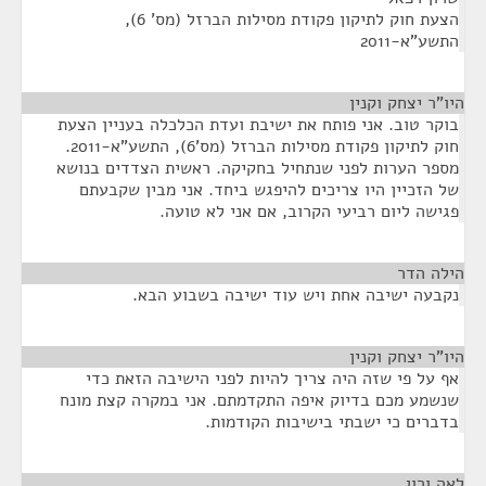
הצעת חוק לתיקון פקודת מסילות הברזל (מס' 6),
התשע"א-2011
היו"ר יצחק וקנין
¶
בוקר טוב. אני פותח את ישיבת ועדת הכלכלה בעניין הצעת
חוק לתיקון פקודת מסילות הברזל (מס'6), התשע"א-2011.
מספר הערות לפני שנתחיל בחקיקה. ראשית הצדדים בנושא
של הזכיין היו צריכים להיפגש ביחד. אני מבין שקבעתם
פגישה ליום רביעי הקרוב, אם אני לא טועה.
הילה הדר
¶
נקבעה ישיבה אחת ויש עוד ישיבה בשבוע הבא.
היו"ר יצחק וקנין
¶
אף על פי שזה היה צריך להיות לפני הישיבה הזאת כדי
שנשמע מכם בדיוק איפה התקדמתם. אני במקרה קצת מונח
בדברים כי ישבתי בישיבות הקודמות.
לאה ורון
¶