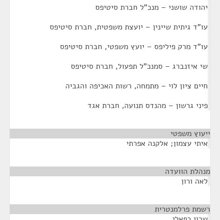
יהודה שושני – מנכ"ל חברת סיטיפס
עו"ד גיתית שיינין – יועצת משפטית, חברת סיטיפס
עו"ד מרק פיליפס – יועץ משפטי, חברת סיטיפס
שי איזנברג – סמנכ"ל תפעול, חברת סיטיפס
חיים ציון לוי – מתמחה, רשות האכיפה והגביה
פיני גרשון – מהנדס תנועה, חברת אגד
ייעוץ משפטי
¶
איתי עצמון; אלקנה אפרתי
מנהלת הוועדה
¶
לאה ורון
רשמת פרלמנטרית
¶
שרון רפאלי