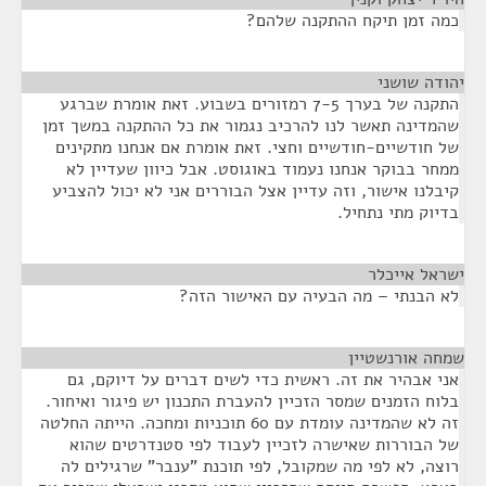
כמה זמן תיקח ההתקנה שלהם?
יהודה שושני
¶
התקנה של בערך 7-5 רמזורים בשבוע. זאת אומרת שברגע
שהמדינה תאשר לנו להרכיב נגמור את כל ההתקנה במשך זמן
של חודשיים-חודשיים וחצי. זאת אומרת אם אנחנו מתקינים
ממחר בבוקר אנחנו נעמוד באוגוסט. אבל כיוון שעדיין לא
קיבלנו אישור, וזה עדיין אצל הבוררים אני לא יכול להצביע
בדיוק מתי נתחיל.
ישראל אייכלר
¶
לא הבנתי – מה הבעיה עם האישור הזה?
שמחה אורנשטיין
¶
אני אבהיר את זה. ראשית כדי לשים דברים על דיוקם, גם
בלוח הזמנים שמסר הזכיין להעברת התכנון יש פיגור ואיחור.
זה לא שהמדינה עומדת עם 60 תוכניות ומחכה. הייתה החלטה
של הבוררות שאישרה לזכיין לעבוד לפי סטנדרטים שהוא
רוצה, לא לפי מה שמקובל, לפי תוכנת "ענבר" שרגילים לה