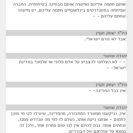
אותם חתמה עליהם ואישרה אותם מבחינה בטיחותית. החברה
שפיתחה בסטנדרטים בינלאומיים חתמה עליהם, יש מישהו
שחתם עליהם - -
היו"ר יצחק וקנין
¶
אבל לא גורם ישראלי.
יהודה שושני
¶
- - לא הצלחנו להצביע על אדם פלוני או אלמוני במדינת
ישראל- -
היו"ר יצחק וקנין
¶
אין בכל המדינה- -
יהודה שושני
¶
אין, וביקשנו ממשרד התחבורה, מהמדינה, שיגידו לנו מי מוכן
לחתום – אנחנו ניקח אותו, נשלם לו לפי מה שנדרש ממנו,
ונחתים אותו. נכון להיום אין לנו שום פתרון אחר, ולכן זה
נמצא על שולחנם של הבוררים.