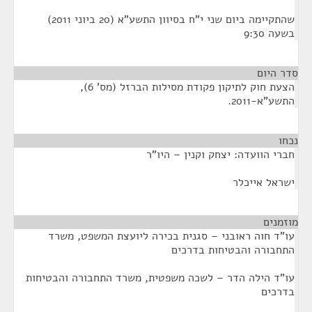
שהתקיימה ביום שני י"ח בסיוון התשע"א (20 ביוני 2011)
בשעה 9:30
סדר היום
הצעת חוק לתיקון פקודת מסילות הברזל (מס' 6),
התשע"א-2011.
נכחו
¶
חברי הוועדה: יצחק וקנין – היו"ר
ישראל אייכלר
מוזמנים
¶
עו"ד חוה ראובני – סגנית בכירה ליועצת המשפט, משרד
התחבורה והבטיחות בדרכים
עו"ד הילה הדר – לשכה משפטית, משרד התחבורה והבטיחות
בדרכים