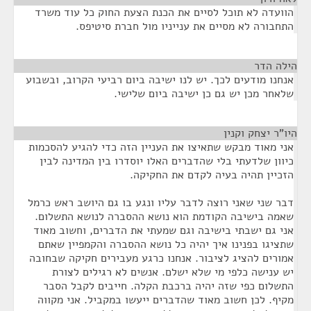
הוועדה לא תוכל לסיים את הכנת הצעת החוק כל עוד משרד
התחבורה לא מסיים את ענייניו מול חברת סיטיפס.
הילה הדר
¶
אנחנו מודעים לכך. יש לנו ישיבה ביום רביעי הקרוב, ובשבוע
שלאחר מכן יש גם כן ישיבה ביום שלישי.
היו"ר יצחק וקנין
¶
אני מאוד מבקש שתאיצו את העניין הזה כדי להגיע להסכמות
כיוון שלדעתי בלי שהדברים האלו יוסדרו בין המדינה לבין
הזכיין תהיה בעיה לקדם את החקיקה.
דבר שני שאני רוצה לדבר עליו ונגע בו גם היושב ראש כרמל
שאמה בישיבה הקודמת הוא נושא ההסברה לנושא התשלום.
אני גם ישבתי בישיבה וגם שמעתי את הדברים, וחשוב מאוד
שתציגו בפנינו איך יהיה כל נושא ההסברה והקמפיין שאתם
אמורים להציג לציבור. אנחנו כרגע מעבירים חקיקה שבחובה
יש ענישה כלפי מי שלא ישלם. אנשים לא רגילים לצורת
התשלום כפי שזה יהיה ברכבת הקלה. חייבים לקבל הסבר
מקיף. לכן חשוב מאוד שהדברים ייעשו במקביל. אני מקווה