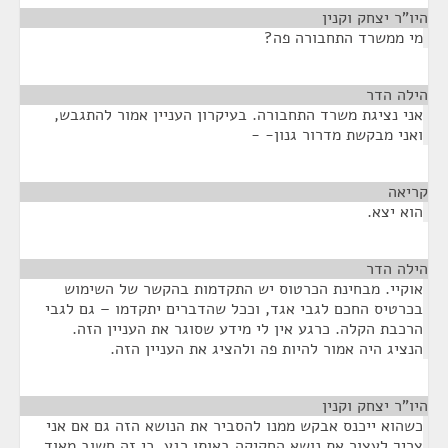
היו"ר יצחק וקנין
¶
מי ממשרד התחבורה פה?
הילה הדר
¶
אני נציגת משרד התחבורה. בעיקרון העניין אמור להתגבש,
ואני מבקשת מדרור גנון- -
קריאה
¶
הוא יצא.
הילה הדר
¶
אוקיי. מבחינת הכרטוס יש התקדמות בהקשר של השימוש
בכרטיס החכם לגבי אגד, וככל שהדברים יתקדמו – גם לגבי
הרכבת הקלה. כרגע אין לי מידע שסוגר את העניין הזה.
הנציג היה אמור להיות פה ולהציג את העניין הזה.
היו"ר יצחק וקנין
¶
כשהוא ייכנס אבקש ממנו להסביר את הנושא הזה גם אם אני
צריך לעצור את נושא החקיקה באותו רגע, כי זה חשוב מאוד,