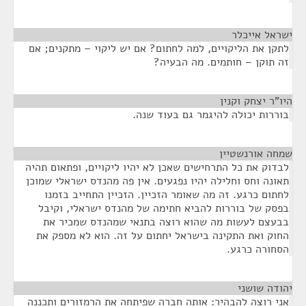
ישראל אייכלר
¶
לתקן את הליקויים, למה לחתום? אם יש ליקוי – מתקנים; אם
זה תוקן – חותמים. מה הבעיה?
היו"ר יצחק וקנין
¶
בוררות יכולה להיגמר גם בעוד שנה.
שמחה אורנשטיין
¶
לבדוק את כל התרחישים שאכן לא יהיו ליקויים, ופתאום תהיה
תאונה וחס וחלילה יהיו נפגעים. אין פה מהנדס ישראלי שמוכן
לחתום כרגע. זה מה שאומר הזכיין. הזכיין התחייב בזמנו
בפסק של בוררות להביא חתימה של מהנדס ישראלי, וקיבל
בבעצם לעשות מה שהוא רוצה בתנאי שמהנדס שמכיר את
החוק ואת התקינה בישראל יחתום על זה. הוא לא מספק את
הסחורה כרגע.
יהודה שושני
¶
אני רוצה להבהיר: אותה חברה שפיתחה את הרמזורים ותכננה