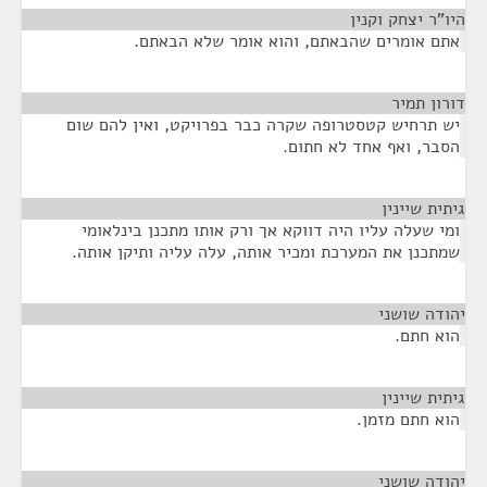
היו"ר יצחק וקנין
¶
אתם אומרים שהבאתם, והוא אומר שלא הבאתם.
דורון תמיר
¶
יש תרחיש קטסטרופה שקרה כבר בפרויקט, ואין להם שום
הסבר, ואף אחד לא חתום.
גיתית שיינין
¶
ומי שעלה עליו היה דווקא אך ורק אותו מתכנן בינלאומי
שמתכנן את המערכת ומכיר אותה, עלה עליה ותיקן אותה.
יהודה שושני
¶
הוא חתם.
גיתית שיינין
¶
הוא חתם מזמן.
יהודה שושני
¶