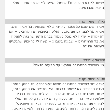
אפשר לייבא מהנדסים? אתמול הציעו לייבא שר אוצר, אולי
נייבא מהנדסים.
היו"ר יצחק וקנין
¶
אני חושש שגם ספטמבר לא יהיה, לא אוגוסט. כך אני חושש,
אני אומר לכם. גם אם נקבל החלטה בשבועיים הקרובים – אם
זה יקרה – עדיין לא נוכל לעמוד בפרק הזמן שהצגת להתקין
את כל הרמזורים – שבעה בשבוע – קשה לי להאמין שתספיקו
לעשות את זה.
ישראל אייכלר
¶
מי במשרד התחבורה אחראי על הבעיה הזאת?
היו"ר יצחק וקנין
¶
אני אומר למשרד התחבורה משהו שאמרתי אותו בחוק הטיס:
ועדת הכלכלה לא אשמה בכלום. היא מריצה את החוק בזמן,
אנחנו עומדים בכל הזמנים. להפך – עולים לפתחנו דברים
שלוועדה אין הרבה מה לעשות, היא יכולה רק לקוות ואולי
להציף את הדברים. יותר מזה, לצערי הרב, יותר משהעגל
רוצה לינוק הפרה רוצה להיניק. הוועדה רוצה לקיים דיונים,