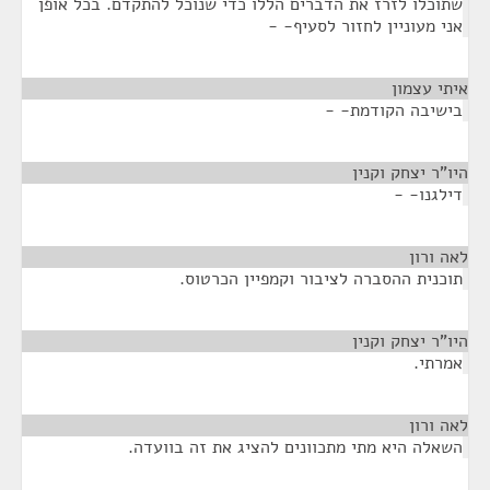
שתוכלו לזרז את הדברים הללו כדי שנוכל להתקדם. בכל אופן
אני מעוניין לחזור לסעיף- -
איתי עצמון
¶
בישיבה הקודמת- -
היו"ר יצחק וקנין
¶
דילגנו- -
לאה ורון
¶
תוכנית ההסברה לציבור וקמפיין הכרטוס.
היו"ר יצחק וקנין
¶
אמרתי.
לאה ורון
¶
השאלה היא מתי מתכוונים להציג את זה בוועדה.