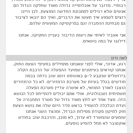
רבותיי. מדובר על אוכלוסייה גדולה מאוד שחלקה הגדול הם
אנשים שלא רגילים למתכונת החדשה המוצעת. לכן היינו
רוצים לשמוע איך תעשו את הדברים, ואיך הם יובאו לציבור
גם מבחינת ההסברה וגם בפרקטיקה המעשית שלהם.
אני אעביר לאיתי את רשות הדיבור בעניין החקיקה. אנחנו
דילגנו על כמה נושאים.
לאה ורון
¶
רגע, אדוני, אולי לפני שאנחנו מתחילים בסעיפי הצעת החוק.
אנחנו קוראים בעיתונים שמועד ההפעלה של הרכבת הקלה
בירושלים שנקבע ל-9 באוגוסט 2011 שוב נדחה בכמה
חודשים בגלל בעיות של מערכת הרמזורים. לא כל הרמזורים
הוצבו לאורך התוואי, לא אושרה עדיין מערכת הפעלה
תשתיתית וטכנולוגית. אולי אתם יכולים להתייחס לכל הנושא
הזה. מצד אחד יש לחץ מאוד גדול של משרד התחבורה על
ועדת הכלכלה להעמיד בראש סדר היום שלה את נושא הצעת
חוק לתיקון פקודת מסילות הברזל, ומהצד השני אנחנו
שומעים שהמשרד לא ערוך, לא מוכן, והרכבת שוב בחודש
אוקטובר לא תחל להסיע נוסעים.