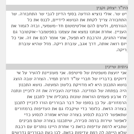
היו"ר יצחק וקנין
¶
יש שר. אולי נוציא הודעה בסוף הדיון לגבי שר התחבורה. שר
התחבורה צריך לקחת את הנושא לידיים, לכנס את כל
הגורמים, ולשים להם אולטימטום חד-משמעי, ובזה לגמור את
העניין. אחרת אנחנו נמצא את עצמנו בספטמבר-אוקטובר גם
אחרי החגים, והרכבת לא תפעל, אני אומר לכם את זה. אני כל
יום רואה אותה, דרך אגב, עוברת ריקה. מזל שהיא עוברת
ריקה.
גיתית שיינין
¶
אני יועצת משפטית של סיטיפס. אני מעוניינת להעיר על אי
דיוקים בדבריו של חברי עו"ד דורון תמיר. הצורה שבה הוצג
נושא התכנון היא לא מדויקת בלשון המעטה. נושא התכנון
היה בפתחה של המדינה. המדינה העבירה את זה לזכיין ונתנה
לו ארבע פעמים הוראות שונות בתכלית איך לתכנן את
הרמזורים. על כן בסופו של דבר הבוררים הורו לזכיין לתכנן
בצורה הזאת. כלומר כדי שיקבלו גם את העדיפות ברמזורים
שתאפשר לרכבת לנסוע בצורה שהיא אמורה לנסוע כדי
לאפשר שירות ברמה סבירה, שיתכננו בצורה שהם מבינים
שתביא לרמת עדיפות כזאת כי אחרת היינו נותרים עם רכבת
שלא הייתה לה רמת עדיפות כזאת. לכן כעת הבוררים נדרשים