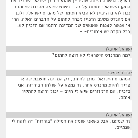
בארץ. הפשרה הייתה שהזכיין שהוא מתכנן ישראלי שמכיר את
התקן הישראלי יחתום על זה – פשוט שיהיה מהנדס שיחתום.
נכון להיום הזכיין לא הביא חתימה של מהנדס ישראלי, ולכן
אם מהנדס מטעם הזכיין מפחד לחתום על הדברים האלה, הרי
אי אפשר לצפות שאנשים של המדינה יחתמו אם הזכיין לא.
בכל מקרה יש איחורים- -
ישראל אייכלר
¶
למה המהנדס הישראלי לא רוצה לחתום?
יהודה שושני
¶
המהנדס הישראלי מוכן לחתום, רק המדינה חושבת שהוא
צריך להיות מהנדס אחר. זה נמצא על שולחן הבוררות. אני
כזכיין, עם הרמזורים שיש לי היום – יכול ורוצה להתקין
אותם.
ישראל אייכלר
¶
זה שמענו, אבל כשאני שומע את המילה "בוררות" זה לוקח לי
שנתיים.