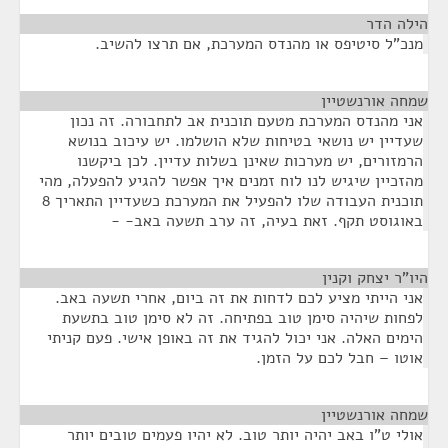
הילה הדר
¶
מנכ"ל סיטיפס או מהנדס המערכת, אם תרצו להשיב.
שמחה אורנשטיין
¶
אני מהנדס המערכת מטעם תוכנית אב לתחבורה. זה נכון
שעדיין יש נושאי בטיחות שלא הושלמו. יש עיכוב בנושא
הרמזורים, יש מערכות שאינן בשלות עדיין. לכן ביקשנו
מהזכיין שיגיש לנו לוח זמנים איך אפשר להגיע להפעלה, מהי
תוכנית העבודה שלו להפעיל את המערכת כשעדיין התאריך 8
באוגוסט תקף. זאת בעיה, זה ערב תשעה באב- -
היו"ר יצחק וקנין
¶
אני הייתי מציע לכם לדחות את זה ביום, אחרי תשעה באב.
לפחות שיהיה סימן טוב בפתיחה. זה לא סימן טוב בתשעת
הימים האלה. אני יכול להגיד את זה באופן אישי. פעם קניתי
אוטו – חבל לכם על הזמן.
שמחה אורנשטיין
¶
אולי ט"ו באב יהיה יותר טוב. לא יהיו פעמים טובים יותר