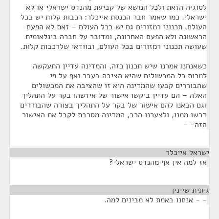
לסוגיה הזאת ולכל הנושא של קביעת מהנדס ישראלי או לא
ישראלי. כמו שאמר חבר הכנסת אייכלר: רכבות קלות יש בכל
העולם, תכנוני רמזורים גם יש בכל העולם – זאת לא הפעם
הראשונה ולא הפעם האחרונה, ומדובר על חברה בינלאומית
שעושה תכנוני רמזורים בכל העולם, ובוודאי שלרכבות קלות.
כשאנחנו אמרנו שיש תכנון כזה, והמדינה עדיין התעקשה
למרות כל המכשולים שהיא הציבה בעבר ואף על פי
שהבוררים קבעו שהמדינה היא זו שהציבה את המכשולים
האלה – הם עדיין ביקשו אישור של איזשהו בקר על התהליך
וגם הבאנו להם אישור של בקר על התהליך בצורה שהבוררים
דרשו ממנו, ולצערנו הרב, המדינה מסרבת לקבל את האישור
הזה- -
ישראל אייכלר
¶
אז למה אין אף מהנדס ישראלי?
גיתית שיינין
¶
- - אנחנו באמת לא מבינים למה.