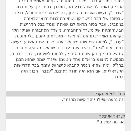
לתכנן כמו בעולם – משרד התחבורה לאחר מאמצים רבים
הסכים, ואמר לו, אתה יודע מה, תתכנן. נוותר לך על תוכנת
"ענבר", תעשה את זה כהבנתך, תביא מתכננים מחו"ל, ובלבד
שבסופו של דבר ניישר קו. שתי התוכנות ירוצו לכאורה
במקביל, אבל בסוף תראה לנו שאתה עומד בכל הדרישות
הבטיחותיות של משרד התחבורה. משרד התחבורה אפילו הלך
לקראתו ואמר שגם אם לא משרד מהנדסים יתכנן בלי תוכנת
"ענבר", לפחות שמישהו ישראלי אחד ישים את האצבע ויעשה
במירכאות "גיור", ויגיד שזה עובד בישראל. זה היה מוסכם
גם על הזכיין. רק שהיום הזכיין, לפחות לטעמנו, וזה די ברור,
מתקשה למצוא בן אדם אחד מטעמו שיגיד שמה שהוא תכנן
בחו"ל, ומה שהוא מנסה להביא לישראל עומד בכל הדרישות
הישראליות. אם הוא היה חוזר לתוכנת "ענבר" הכול היה
בסדר.
היו"ר יצחק וקנין
¶
זה נראה אפילו יותר קשה מהגיור.
ישראל אייכלר
¶
אז מה עושים?