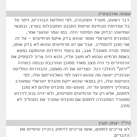
שמחה אורנשטיין
¶
דבר ראשון, משרד התחבורה, לפי החלטת הבוררים, ויתר על
כל עמדותיו מבחינת שיטות התכנון המקובלות בארץ, ובתנאי
שמישהו יבדוק את הסיפור הזה. כמו שמר שושני אמר,
המהנדס הישראלי אומר שהוא בדק איקס תרחישים – על זה
אני מוכן להתחייב. אבל אם יש תרחישים שהוא לא בדק אותו,
ומחר תהיה תאונה? אגב, גם בשתי היחידות שהותקנו נמצא
באמת תרחיש שהוא לא חשב עליו, והוא היה צריך להפסיק את
הרמזורים כי היה מצב מאוד מסוכן שהרכבת נכנסה כשהיה
"ירוק" להולכי רגל. הפריטו את זה מאתנו, והבוררות החליטה
שהזכיין יעשה מה שהוא רוצה לפי האלגוריתם שלו, לפי
השיטות שלו, רק בתנאי שהוא ייקח מהנדס ישראלי שמעורב
בתהליך ויחתום על זה. משום-מה מהנדס שלהם לא מוכן
לחתום, אלא רק על תרחישים מסוימים, ולא יהיה נכון לדרוש
ממשרד התחבורה לחתום אם מהנדס שמכיר את התהליך לא
מוכן.
היו"ר יצחק וקנין
¶
לא צריכים לחתום, אתם צריכים לדחוק בזכיין שיסיים את
הדברים.