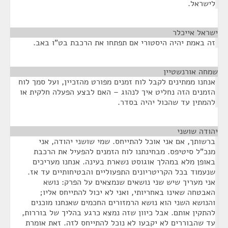
לישראל.
ישראל אייכלר
¶
זה באמת יהיה היסטורי אם תפתחו את הרכבת בט"ו באב.
שמחה אורנשטיין
¶
אנחנו ממתינים לקבל לוח זמנים מפורט מהזכיין, ועל סמך לוח
הזמנים הזה נחליט איך לנהוג – האם לבצע הפעלה חלקית או
להמתין עד שהכול יהיה בסדר.
יהודה שושני
¶
ברשותך, אם אני אוכל להתייחס. שמי שושני יהודה, אני
מנכ"ל סיטיפס. מבחינתנו לוח הזמנים להפעיל את הרכבת
באופן מלא במהלך אוגוסט נשארת בעינה. אנחנו מעריכים
שנעמוד בכל הקריטריונים התפעוליים והבטיחותיים עד אז.
אני מעריך שיש שני נושאים שנמצאים על הפרק: נושא
האבטחה שאינו באחריותי, ואני לא יכול להתייחס אליו;
והנושא השני הוא נושא הרמזורים החכמים שאנחנו מוכנים
להתקין אותם. אבל כיוון שזה נמצא כרגע בהליך של בוררות,
עד שהבוררים לא יקבעו לא נוכל להתייחס לזה. זאת אומרת