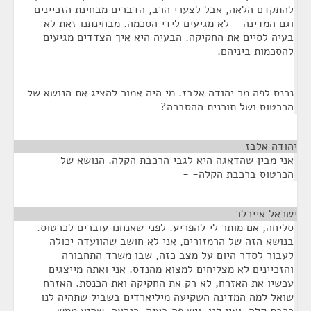
להתקדם הלאה, אבל לצערי הרב, הדברים מבחינת הזכיינים
וגם המדינה – לא מגיעים לידי הסכמה. מבחינתנו זאת לא
בעיה לסיים את החקיקה. הבעיה היא איך הצדדים מגיעים
להסכמות ביניהם.
נכנס לפה מר יהודה אלבז. מי היה אמור להציג את הנושא של
הכרטוס ושל תוכנית ההסברה?
יהודה אלבז
¶
אני מבין שהדאגה היא לגבי הרכבת הקלה. הנושא של
הכרטוס ברכבת הקלה- -
ישראל אייכלר
¶
סליחה, אם מותר לי להפריע. לפני שאנחנו עוברים לכרטוס.
בנושא הזה של הרמזורים, אני לא חושב שהוועדה יכולה
לעבור לסדר היום על מצב כזה, שבו משרד התחבורה
והזכיינים לא מצליחים למצוא מהנדס. אני ואתה מייצגים
עכשיו את האזרח, לא רק את החקיקה ואת הכנסת. האזרח
שואל למה המדינה השקיעה מיליארדים בשביל שתהיה לנו