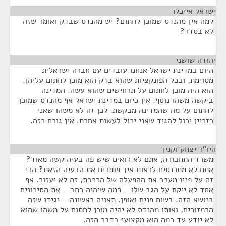
ישראל אייכלר
¶
למה אין מהנדס שמוכן לחתום? יש מהנדס שבדק ואומר שזה
לא בסדר?
יהודה שושני
¶
היום במדינת ישראל אנחנו עובדים עם חברה ישראלית
מסוימת, ובכל הפונקציות שהוא בדק הוא מוכן לחתום עליהן.
הוא היה מוכן לחתום על תרחישים שהוא עשה. המדינה
ביקשה משהו נוסף. אין כיום במדינת ישראל אף מהנדס שמוכן
לחתום על מה שהמדינה מבקשת. לכן זה לא משהו שאני
כזכיין יכול להגיד שאני יכול לעשות אחרת. אין גורם כזה.
היו"ר יצחק וקנין
¶
משרד התחבורה, אתם לא רואים שיש פה בעיה קשה מאוד?
אתם לא מתכנסים לראות איך פותרים את הבעיה הזאת? הרי
זה על פניו מעכב את ההפעלה של הרכבת, זה לא יעזור. אף
אחד לא ייקח על הגב שלו – כמה שיהיה רחב – את הסיכונים
בנושא הזה. בשום פנים ואופן. תאונה ראשונה – יגידו שזה
הרמזורים, ואותו מהנדס לא יהיה מוכן לחתום על משהו שהוא
לא יודע עד כמה הוא מקצועי בדבר הזה.