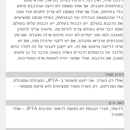
רכבת קלה, ואין לנו, ויש פה בעיה, כנראה, שהיא ממש
בטיחותית וטכנית. אף אחד מאתנו לא רוצה שהרכבת תיסע
בלי בטיחות, אבל אף אחד מאתנו לא צריך לחכות עוד שנה
כדי שההמצאה הגדולה של הבטיחות, כאילו אנחנו ממציאים
את הרכבת בעולם. יש רכבות בעולם, יש רכבות קלות בעולם.
אותו דבר שיש בעולם צריך להיות פה. מישהו צריך להשיב
תשובה למה תוך יומיים לא יהיה סיכום איזה מהנדס. אם אין
מהנדסים שיביאו מהנדס, אם יש ליקוי שיגידו מהו, אם יש
איזו דרישה שיעשו את זה. לא ייתכן לעבור על זה לסדר היום
ולדבר על כרטוסים ודברים כאלה בשעה שדבר כל כך פשוט
מעכב את הרכבת. אולי אפשר יהיה לעשות איזו התחייבות.
דורון תמיר
¶
אולי רק הערה. אני יועץ משפטי ב-JPTA, המנהלת שמנהלת
את הפרויקט. רק הערה מאוד תמציתית ולא טיעון משפטי- -
לאה ורון
¶
לדעתי, חברי הכנסת לא נחשפו לראשי התיבות JPTA – אולי
תסביר.