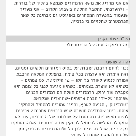
אם אני מחריג את נושא הרמזורים שנמצא בהליך של בוררות
– ולהערכתי, תתקבל החלטה בשבוע הקרוב – אני מעריך
שנעמוד בהפעלה המסחרים באוגוסט גם מבחינת כל שאר
הפרמטרים שתלויים בי כזכיין.
היו"ר יצחק וקנין
¶
מה בדיוק הבעיה של הרמזורים?
יהודה שושני
¶
נכון להיום הרכבת עובדת על בסיס רמזורים חלקיים זמניים,
זאת אומרת היא עוצרת בכל צומת. בהפעלה המלאה הרכבת
אמורה לנסוע לאורך כל הקו – 14 קילומטר, 60 צמתים –
כשהיא לא עוצרת בצמתים. כשהיא מגיעה לפני כל צומת היא
מקבלת אור ירוק. הרמזורים האלה הם רמזורים חכמים
שפותחו על-ידי חברה צרפתית-שוויצרית שנקראת
"טרנזיטק", הגיעה לארץ, והיינו אמורים להתחיל ולהתקין
אותם. כיוון שהמדינה חושבת שיש היבטים אחרים שצריכים
להיות מאושרים, וזה מונח על שולחנם של הבוררים, עוד לא
התקבלה החלטה להתחיל להתקין את הרמזורים האלה. הותקנו
רק שניים, אבל זה זניח. לכן כל 60 הרמזורים זה פרק זמן
שלוקח להתקין אותם כל שבוע - -