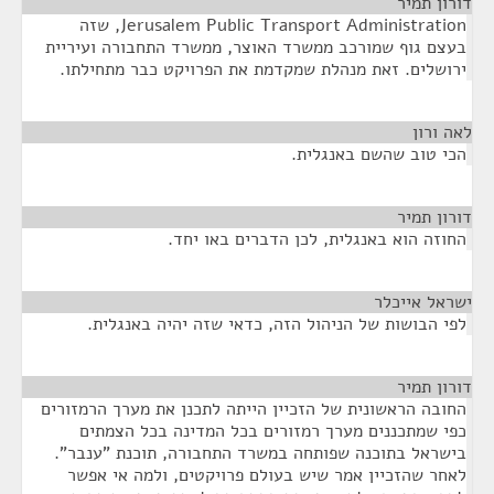
דורון תמיר
¶
Jerusalem Public Transport Administration, שזה
בעצם גוף שמורכב ממשרד האוצר, ממשרד התחבורה ועיריית
ירושלים. זאת מנהלת שמקדמת את הפרויקט כבר מתחילתו.
לאה ורון
¶
הכי טוב שהשם באנגלית.
דורון תמיר
¶
החוזה הוא באנגלית, לכן הדברים באו יחד.
ישראל אייכלר
¶
לפי הבושות של הניהול הזה, כדאי שזה יהיה באנגלית.
דורון תמיר
¶
החובה הראשונית של הזכיין הייתה לתכנן את מערך הרמזורים
כפי שמתכננים מערך רמזורים בכל המדינה בכל הצמתים
בישראל בתוכנה שפותחה במשרד התחבורה, תוכנת "ענבר".
לאחר שהזכיין אמר שיש בעולם פרויקטים, ולמה אי אפשר