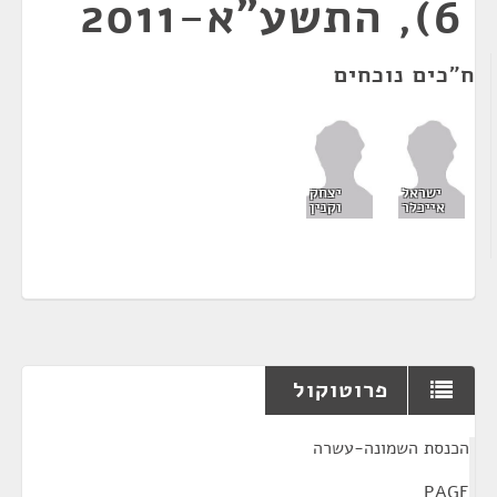
6), התשע"א-2011
ח"כים נוכחים
ישראל
יצחק
אייכלר
וקנין
פרוטוקול
¶
הכנסת השמונה-עשרה
PAGE