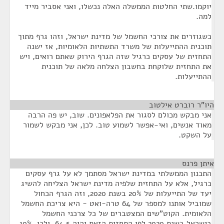
יוקמו.שתי החלטות הממשלה האלה נכשלו, ואני אסביר מייד
למה.
כשגוזרים את צורכי החשמל של מדינת ישראל, וזהו גרף מתוך
תוכנית ההתייעלות של משרד התשתיות הלאומיות, אז ישנה
התחזית של עסקים כרגיל שזה הגרף הירוק שאתם רואים, ויש
את התחזית שלוקחת בחשבון הצלחה מלאה של תוכנית
ההתייעלות.
היו"ר רוברט אילטוב
¶
אני מבקש מכולם לסגור את הפלאפונים. שוב, יש פה הרבה
מאוד אנשים, ואי-אפשר לשמוע טוב. לכן, אני מבקש לשמור
על השקט.
איתן פרנס
¶
התכנון הממשלתי במדינת ישראל מסתמך לא על גרף עסקים
כרגיל, אלא על התחזית שלפיה מדינת ישראל הצליחה להשיג
יעד של התייעלות של 20% בשנת 2020, וזה הגרף הכחול
שמוביל אותנו למספר של 64 טרה-ואט - היא צריכת החשמל
הלאומית. הקוט"שים המצטברים של כל צרכני החשמל
בישראל בשנת 2020 לפי התחזית הזאת יהיה 64.5. ולכן, 10%