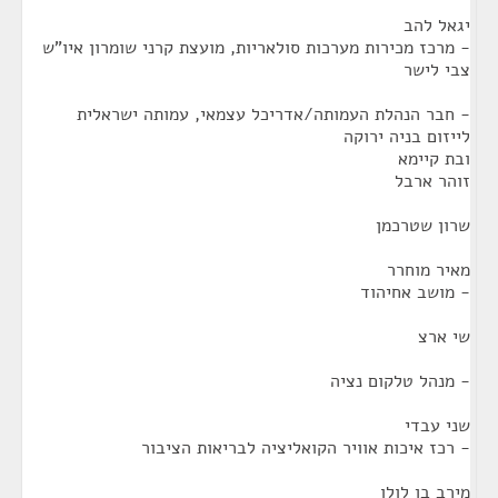
יגאל להב
- מרכז מכירות מערכות סולאריות, מועצת קרני שומרון איו"ש
צבי לישר
- חבר הנהלת העמותה/אדריכל עצמאי, עמותה ישראלית
לייזום בניה ירוקה
ובת קיימא
זוהר ארבל
שרון שטרכמן
מאיר מוחרר
- מושב אחיהוד
שי ארצ
- מנהל טלקום נציה
שני עבדי
- רכז איכות אוויר הקואליציה לבריאות הציבור
מירב בן לולו