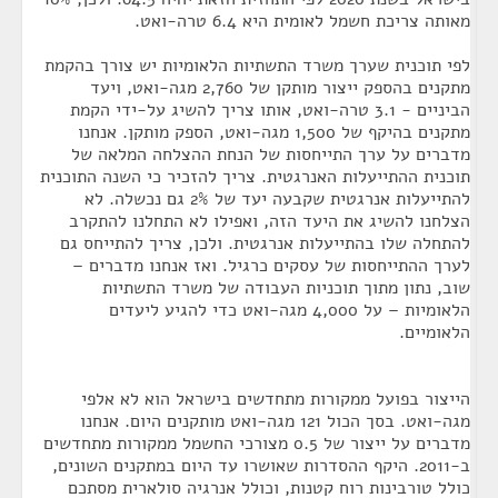
מאותה צריכת חשמל לאומית היא 6.4 טרה-ואט.
לפי תוכנית שערך משרד התשתיות הלאומיות יש צורך בהקמת
מתקנים בהספק ייצור מותקן של 2,760 מגה-ואט, ויעד
הביניים - 3.1 טרה-ואט, אותו צריך להשיג על-ידי הקמת
מתקנים בהיקף של 1,500 מגה-ואט, הספק מותקן. אנחנו
מדברים על ערך התייחסות של הנחת ההצלחה המלאה של
תוכנית ההתייעלות האנרגטית. צריך להזכיר כי השנה התוכנית
להתייעלות אנרגטית שקבעה יעד של 2% גם נכשלה. לא
הצלחנו להשיג את היעד הזה, ואפילו לא התחלנו להתקרב
להתחלה שלו בהתייעלות אנרגטית. ולכן, צריך להתייחס גם
לערך ההתייחסות של עסקים כרגיל. ואז אנחנו מדברים –
שוב, נתון מתוך תוכניות העבודה של משרד התשתיות
הלאומיות – על 4,000 מגה-ואט כדי להגיע ליעדים
הלאומיים.
הייצור בפועל ממקורות מתחדשים בישראל הוא לא אלפי
מגה-ואט. בסך הכול 121 מגה-ואט מותקנים היום. אנחנו
מדברים על ייצור של 0.5 מצורכי החשמל ממקורות מתחדשים
ב-2011. היקף ההסדרות שאושרו עד היום במתקנים השונים,
כולל טורבינות רוח קטנות, וכולל אנרגיה סולארית מסתכם