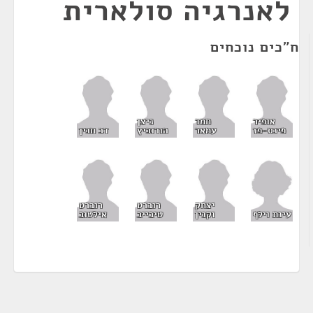
לאנרגיה סולארית
ח"כים נוכחים
אופיר
חמד
ניצן
פינס-פז
עמאר
הורוביץ
דב חנין
יצחק
רוברט
רוברט
עינת וילף
וקנין
טיבייב
אילטוב