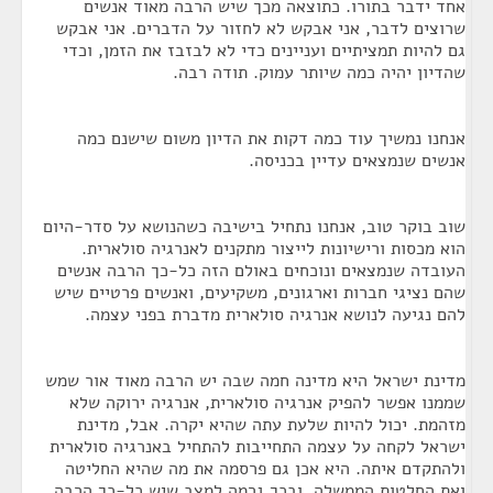
אחד ידבר בתורו. כתוצאה מכך שיש הרבה מאוד אנשים
שרוצים לדבר, אני אבקש לא לחזור על הדברים. אני אבקש
גם להיות תמציתיים ועניינים כדי לא לבזבז את הזמן, וכדי
שהדיון יהיה כמה שיותר עמוק. תודה רבה.
אנחנו נמשיך עוד כמה דקות את הדיון משום שישנם כמה
אנשים שנמצאים עדיין בכניסה.
שוב בוקר טוב, אנחנו נתחיל בישיבה כשהנושא על סדר-היום
הוא מכסות ורישיונות לייצור מתקנים לאנרגיה סולארית.
העובדה שנמצאים ונוכחים באולם הזה כל-כך הרבה אנשים
שהם נציגי חברות וארגונים, משקיעים, ואנשים פרטיים שיש
להם נגיעה לנושא אנרגיה סולארית מדברת בפני עצמה.
מדינת ישראל היא מדינה חמה שבה יש הרבה מאוד אור שמש
שממנו אפשר להפיק אנרגיה סולארית, אנרגיה ירוקה שלא
מזהמת. יכול להיות שלעת עתה שהיא יקרה. אבל, מדינת
ישראל לקחה על עצמה התחייבות להתחיל באנרגיה סולארית
ולהתקדם איתה. היא אכן גם פרסמה את מה שהיא החליטה
ואת החלטות הממשלה, ובכך גרמה למצב שיש כל-כך הרבה