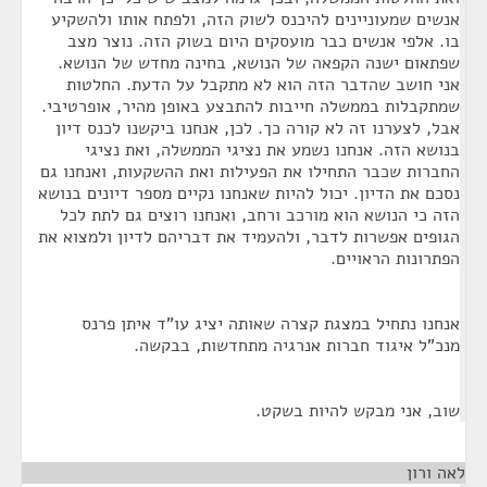
אנשים שמעוניינים להיכנס לשוק הזה, ולפתח אותו ולהשקיע
בו. אלפי אנשים כבר מועסקים היום בשוק הזה. נוצר מצב
שפתאום ישנה הקפאה של הנושא, בחינה מחדש של הנושא.
אני חושב שהדבר הזה הוא לא מתקבל על הדעת. החלטות
שמתקבלות בממשלה חייבות להתבצע באופן מהיר, אופרטיבי.
אבל, לצערנו זה לא קורה כך. לכן, אנחנו ביקשנו לכנס דיון
בנושא הזה. אנחנו נשמע את נציגי הממשלה, ואת נציגי
החברות שכבר התחילו את הפעילות ואת ההשקעות, ואנחנו גם
נסכם את הדיון. יכול להיות שאנחנו נקיים מספר דיונים בנושא
הזה כי הנושא הוא מורכב ורחב, ואנחנו רוצים גם לתת לכל
הגופים אפשרות לדבר, ולהעמיד את דבריהם לדיון ולמצוא את
הפתרונות הראויים.
אנחנו נתחיל במצגת קצרה שאותה יציג עו"ד איתן פרנס
מנכ"ל איגוד חברות אנרגיה מתחדשות, בבקשה.
שוב, אני מבקש להיות בשקט.
לאה ורון
¶