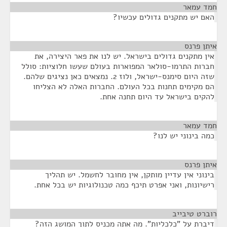
חמד עמאר
¶
האם יש מתקנים גדולים עכשיו?
איתן פרנס
¶
אין מתקנים גדולים בישראל. יש לנו את פאר היצירה, את
חברות התרמו-סולאר המפוארות בעולם שעשו חלוציות: סולל
שזה היום סימנס-ישראל, ולוז 2. נמצאים כאן נציגים שלהם.
הם מקימים תחנות בכל העולם. החברות האלה לא הצליחו
להקים בישראל עד היום תחנה אחת.
חמד עמאר
¶
כמה בינוני יש לנו?
איתן פרנס
¶
בינוני אין עדיין מותקן, אין מחובר לחשמל. יש תהליך
רישיונות, ואני אפרט תיכף כמה טכנולוגיות יש בכל אחת.
רוברט טיבייב
¶
דיברת על "כלכליות". מה אתה מכניס לתוך המושג הזה?