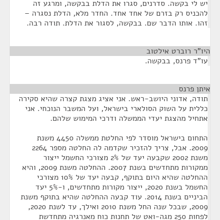
יש לי בקשה. סדרנים, סגרו את הדלת בבקשה, ומרגע זה
להכניס רק בזרם של אחד אחד. החדר מלא, הדלת נסגרה –
זהו. אותו הדבר שם. בבקשה, לסגור את הדלת. תודה רבה.
היו"ר רוברט אילטוב
¶
עו"ד פרנס, בבקשה.
איתן פרנס
¶
תודה, אדוני היושב-ראש. אני אציג מצגת קצרה שהיא סקירה
כללית על השוק הסולארי בישראל, ועל המשבר הנוכחי. אני
אתחיל מהצגת יעדי הממשלה ודרכי המימוש שלהם.
התחום בישראל מוסדר לפי החלטת ממשלה 4450 משנת
2009. אבל, צריך להזכיר שקדמה לה החלטה מספר 2264
משנת 2002 שקבעה יעד של 2% מצורכי החשמל ייצור
ממקורות מתחדשים בשנת 2007. ההחלטה משנת 2009, והיא
ההחלטה שהיא היום בתוקף, קבעה יעד של 10% מצורכי
החשמל בשנת 2020, ייצור מקורות מתחדשים, ו-5% יעד
הביניים בשנת 2014. עוד קבעה ההחלטה שהיא בתוקף משנת
2009, שבכל שנה החל משנת 2010 ואילך, עד לשנת 2020,
לפחות 250 מגה-ואט של תחנות כוח מאנרגיה מתחדשת