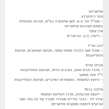
סולאריות
פטר רוזנקרנץ
- מנכ"ל חב' פ.א. סאן אלקטרה בע"מ, חברות הפועלות
בתחום מערכות סולאריות
ערן קופל
- רישוי, פ.ק. גנרטורים
יוגב שריד
- מנהל אגף כלכלה ופתוח עסקי, תנועת המושבים, תנועות
ההתיישבות
צביקי פורת
- מרכז ועדת משק, הקיבוץ הדתי, תנועות ההתיישבות
ד"ר סער פאוקר
- היועץ המשפטי, התאחדות האיכרים, תנועות ההתיישבות
מילכה כרמל
- יועצת סביבתית, מרכז השלטון המקומי
עודד לוי -גזבר עיריית אשדוד (מכרז של 70 בתי-ספר
שרוצים להתקין מתקנים סולארים)