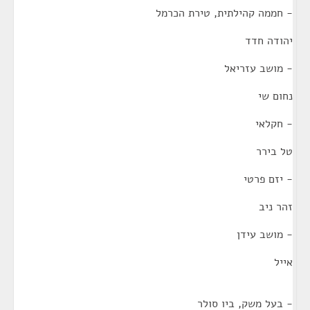
- חממה קהילתית, טירת הכרמל
יהודה חדד
- מושב עזריאל
נחום שי
- חקלאי
טל בירר
- יזם פרטי
זהר ניב
- מושב עידן
אייל
- בעל משק, ביו סולר