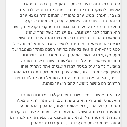
עיכוב רישיונות ייצור חשמל – כאן צריך להסביר תהליך
שקשור למתקנים הבינוניים כי במתקני הגגות יש לנו היום
משבר, ואנחנו ממש ערב פיטורין. התחום הזה נמצא ערב
קריסה בגלל מדיניות הממשלה. אבל, יש תחום שנקרא
מתקנים בינוניים שמערב גם גגות וגם מתקנים קרקעיים, ושם
הוא מתנהל לפי רישיונות. שם יש לנו כשל אחר שהוא
התמשכות תהליך הרישוי ברשות לשירותים ציבוריים חשמל
שנציגיהם נמצאים כאן היום. למעשה, עד היום על מכסה של
300 מגה-ואט הוגשו בקשות בהיקף הספק מותקן מצטבר של
מעל 1,250 מגה-ואט. התהליך הזה מתנהל לפי רישיונות
מותנים שמאושרים על-ידי מליאת הרשות. רישיון מותנה
מאפשר לך כרטיס כניסה למרוץ שביום אתה מתחיל אותו
למשך עשרות חודשים, אתה צריך בסופו של יום להביא היתרי
בנייה, סגירה פיננסית. המרוץ הזה מתחיל ומכניס לתוכו את
היזמים רק כאשר מאושר להם רישיון מותנה.
עד היום אושרו במשך שנה וחצי רק 118 רישיונות מותנים.
האינטרס הציבורי מחייב באמת שכמה שיותר יזמויות כאלה
יתחילו לרוץ. אבל, כמו שאתם רואים, התהליך הוא תקוע
ומתעכב ברשות החשמל. התוצאה היא באמת פגיעה במבקשים
ועצירת היוזמות של המתקנים הבינוניים. למעשה, יש לנו היום
פחות ופחות חשמל סולארי בגלל העיכובים בתהליך.