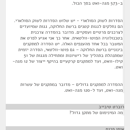
ב-573 מגה-ואט בסך הכול.
הסדרות לשוק הסולארי - יש שלוש הסדרות לשוק הסולארי.
הם נחלקים לגגות קטנים ברשת החלוקה, גגות שמיועדים
לצרכנים פרטיים ועסקיים. מדובר בהסדרה צרכנית
בטכנולוגיה הפוטו-וולטאית. אחר כך אני אגיע לפרט את
המשבר בכל אחד מהענפים האלה. יש הסדרה למתקנים
בינוניים ברשת החלוקה – גם פוטו-וולטאי, הסדרה יזמית
שמתנהלת בתהליך של רישיונות ומתחילה מגגות של 51
קילו-וואט, ועד למתקנים קרקעיים בהיקף ייצור של 12 מגה-
ואט.
ההסדרה למתקנים גדולים – מדובר במתקנים של עשרות
מגה-ואט, ועד ל-120 מגה-ואט.
רוברט טיבייב
¶
מה המינימום של מתקן גדול?
איתן פרנס
¶