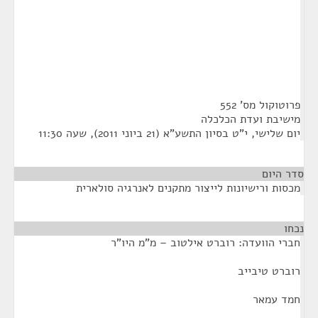
פרוטוקול מס' 552
מישיבת ועדת הכלכלה
יום שלישי, י"ט בסיון התשע"א (21 ביוני 2011), שעה 11:30
סדר היום
מכסות ורישיונות לייצור מתקנים לאנרגיה סולארית
נכחו
¶
חברי הוועדה: רוברט אילטוב – מ"מ היו"ר
רוברט טיבייב
חמד עמאר