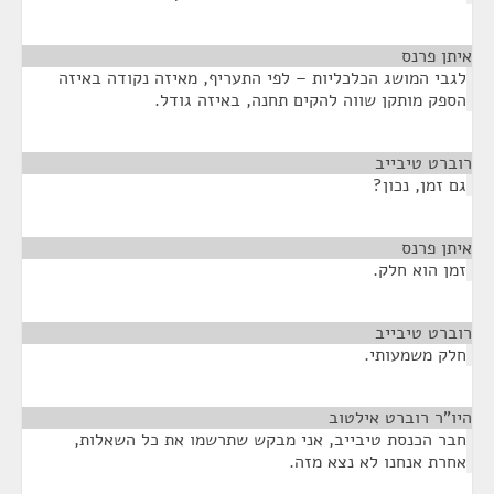
איתן פרנס
¶
לגבי המושג הכלכליות – לפי התעריף, מאיזה נקודה באיזה
הספק מותקן שווה להקים תחנה, באיזה גודל.
רוברט טיבייב
¶
גם זמן, נכון?
איתן פרנס
¶
זמן הוא חלק.
רוברט טיבייב
¶
חלק משמעותי.
היו"ר רוברט אילטוב
¶
חבר הכנסת טיבייב, אני מבקש שתרשמו את כל השאלות,
אחרת אנחנו לא נצא מזה.