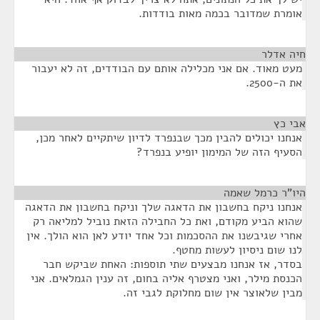
אומרת שמדובר בכמה מאות בודדות.
חיה אדלר
¶
מעט מאוד. אם אני מכלילה אותם עם הבודדים, זה לא יעבור
את ה-2500.
אבי כץ
¶
אנחנו יכולים להבין מכך שבנפרד לדיון שיתקיים לאחר מכן,
הסעיף הזה של המימון יופיע בנפרד?
היו"ר כרמל שאמה
¶
אנחנו ניקח בחשבון את הדאגה שלך וניקח בחשבון את הדאגה
שהוא הביע מקודם, ואת כל החבילה הזאת נוביל למליאה רק
אחרי שגיבשנו את ההסכמות וכל אחד יודע לאן הוא הולך. אין
לנו שום ניסיון לעשות מחטף.
בסדר, אז אנחנו מבצעים שתי תוספות: האחת שביקש חבר
הכנסת מילר, ואני מצטרף אליה בחום, זה ענין הגמלאים. אני
מבין שלאוצר אין שום מחלוקת לגבי זה.