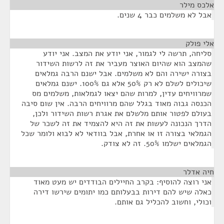
אלכס מילר
¶
אבל לא משלמים כבר 4 שנים.
אלי פולק
¶
סליחה, תרשה לי לגמור, אני יודע את המצב. אני יודע
שהמצב הוא שהיום האוצר מעביר את זה לרשות השידור
בצורה ישירה והם לא משלמים. אבל ישנם הרבה גמלאים
שיכולים לשלם לא רק 50% אלא גם 100%. ישנם גמלאים
שמרוויחים עדין, למרות שהם יצאו לגמלאות, משלמים מס
הכנסה גבוה מאוד בגלל שהם מרוויחים הרבה. אין שום סיבה
בעולם לפטור אותם מלשלם את אגרת רשות השידור ולכן,
הדרך הנכונה לעשות את זה היא להצמיד את זה לשכר של
הגמלאי בצורה זו או אחרת, אבל בוודאי לא לבוא ולומר שכל
הגמלאים ישלמו 50%. זה לא צודק.
חיה אדלר
¶
אני רוצה להוסיף: בקרב החיילים הבודדים יש מעט מאוד
כאלה שיש להם דירות בבעלותם כמו יתומים שירשו דירה
וכולי, וחשוב להכליל גם אותם.