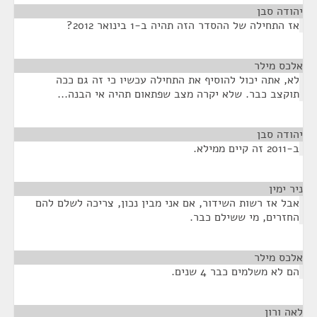
יהודה סבן
¶
אז התחילה של ההסדר הזה תהיה ב-1 בינואר 2012?
אלכס מילר
¶
לא, אתה יכול להוסיף את התחילה עכשיו כי זה גם ככה
תוקצב כבר. שלא יקרה מצב שפתאום תהיה אי הבנה...
יהודה סבן
¶
ב-2011 זה קיים ממילא.
ניר ימין
¶
אבל אז רשות השידור, אם אני מבין נכון, צריכה לשלם להם
החזרים, מי ששילם כבר.
אלכס מילר
¶
הם לא משלמים כבר 4 שנים.
לאה ורון
¶