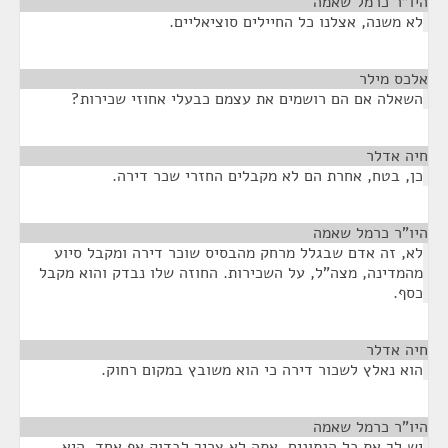
היו"ר כרמל שאמה
¶
לא משנה, אצלנו כל החיילים סוציאליים.
אלכס מילר
¶
השאלה אם הם רושמים את עצמם כבעלי אחוזי שכירות?
חיה אדלר
¶
כן, בטח, אחרת הם לא מקבלים החזרי שכר דירה.
היו"ר כרמל שאמה
¶
לא, זה אדם שבגלל מרחק מהבסיס שוכר דירה ומקבל סיוע
מהמדינה, מצה"ל, על השכירות. החוזה שלו נבדק והוא מקבל
כסף.
חיה אדלר
¶
הוא נאלץ לשכור דירה כי הוא משובץ במקום רחוק.
היו"ר כרמל שאמה
¶
יש לך את כל הנתונים, אתה לא צריך לבדוק אף אחד. היא