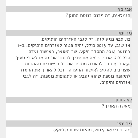
אבי כץ
¶
הגמלאים, זה ייכנס בנוסח החוק?
ניר ימין
¶
כן, תכף נגיע לזה. רק לגבי האזרחים הותיקים.
אז שוב, עד 2013 כולל, יהיה פטור לאזרחים הותיקים. ב-1
בינואר 2014 ההסדר יפקע. שר האוצר, באישור ועדת
הכלכלה, אנחנו נראה אם צריך לכתוב את זה או לא כי סעיף
32א רבא כבר לכאורה מסדיר את כל הפטורים והאגרות
שצריכים להגיע לאישור הוועדה, יוכל להאריך את ההסדר
לתקופה נוספת שהוא יקבע או לתקופות נוספות. זה לגבי
אזרחים ותיקים.
לאה ורון
¶
מאיזה תאריך?
ניר ימין
¶
מה-1 בינואר 2014, מהיום שהחוק פוקע.