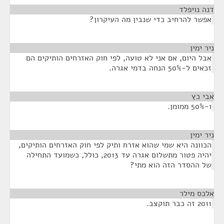
דנה נויפלד
¶
אפשר להרחיב כדי שנבין מה העיקרון?
ניר ימין
¶
אבל היום, אם אני לא טועה, לפי חוק האזרחים הותיקים הם
זכאים ל-50% הנחה בדמי אגרה.
אבי כץ
¶
ו-50% ממומן.
ניר ימין
¶
הכוונה היא שמי שהוא אזרח ותיק לפי חוק האזרחים הותיקים,
יהיה פטור מתשלום אגרה עד 2013, כולל, כשמועד התחילה
של ההסדר הזה הוא מתי?
אלכס מילר
¶
2011 זה כבר תוקצב.