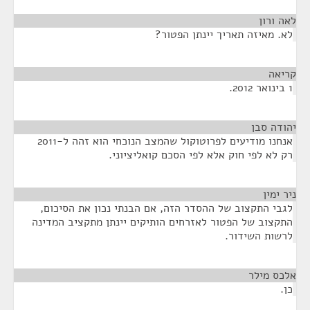
לאה ורון
¶
לא. מאיזה תאריך יינתן הפטור?
קריאה
¶
1 בינואר 2012.
יהודה סבן
¶
אנחנו מודיעים לפרוטוקול שהמצב הנוכחי הוא זהה ל-2011
רק לא לפי חוק אלא לפי הסכם קואליציוני.
ניר ימין
¶
לגבי התקצוב של ההסדר הזה, אם הבנתי נכון את הסיכום,
התקצוב של הפטור לאזרחים הותיקים יינתן מתקציב המדינה
לרשות השידור.
אלכס מילר
¶
כן.