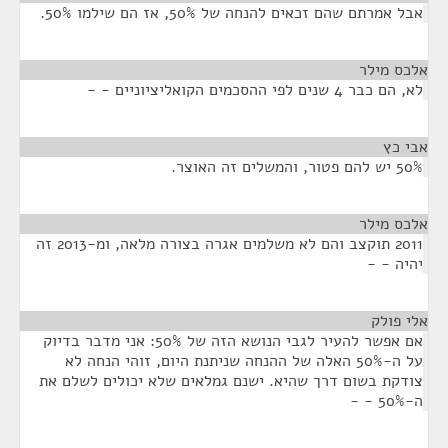
אבל אמרתם שהם זכאים להנחה של 50%, אז הם שילמו 50%.
אלכס מילר
¶
לא, הם כבר 4 שנים לפי ההסכמים הקואליציוניים - -
אבי כץ
¶
50% יש להם פטור, והמשלים זה האוצר.
אלכס מילר
¶
2011 תוקצב והם לא משלמים אגרה בצורה מלאה, ומ-2013 זה
יהיה - -
אלי פולק
¶
אם אפשר להעיר לגבי הנושא הזה של 50%: אני מדבר בדיוק
על ה-50% האלה של ההנחה שניתנת היום, זוהי הנחה לא
צודקת בשום דרך שהיא. ישנם גמלאים שלא יכולים לשלם את
ה-50% - -