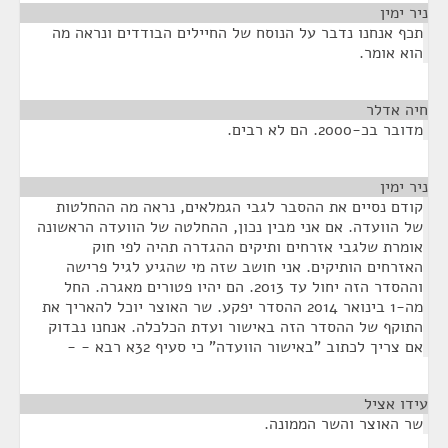
ניר ימין
¶
תכף אנחנו נדבר על הנוסח של החיילים הבודדים ונראה מה
הוא אומר.
חיה אדלר
¶
מדובר בכ-2000. הם לא רבים.
ניר ימין
¶
קודם נסיים את ההסבר לגבי הגמלאים, נראה מה ההחלטות
של הוועדה. אם אני מבין נכון, ההחלטה של הוועדה הראשונה
אומרת שלגבי אזרחים ותיקים ההגדרה תהיה לפי חוק
האזרחים הותיקים. אני חושב שזה מי שהגיע לגיל פרישה
וההסדר הזה יחול עד 2013. הם יהיו פטורים מאגרה. החל
מה-1 בינואר 2014 ההסדר יפקע. שר האוצר יוכל להאריך את
התוקף של ההסדר הזה באישור ועדת הכלכלה. אנחנו נבדוק
אם צריך לכתוב "באישור הוועדה" כי סעיף 32א רבא - -
עידו אציל
¶
שר האוצר והשר הממונה.