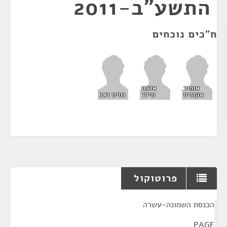
התשע"ב-2011
ח"כים נוכחים
אופיר
אלכס
אקוניס
מילר
נסים זאב
פרוטוקול
¶
הכנסת השמונה-עשרה
PAGE