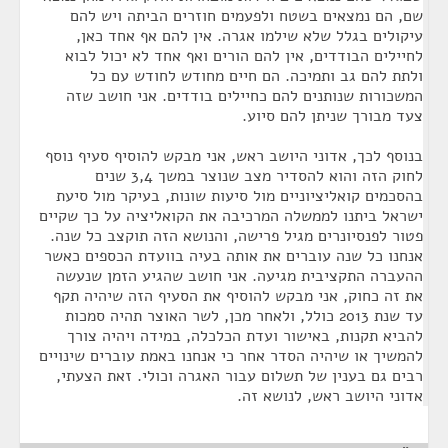
שם, הם נמצאים בשטח ולפעמים חוזרים הביתה ויש להם
עיקולים בגלל שלא שילמו אגרה. אין להם אף אחד כאן,
לחיילים הבודדים, אין להם הורים ואף אחד לא יכול לבוא
ולתת להם גב ותמיכה. הם חיים מחודש לחודש עם כל
המשכורות שנותנים להם כחיילים בודדים. אני חושב שזה
צעד מבורך שניתן להם סיוע.
בנוסף לכך, אדוני היושב ראש, אני מבקש להוסיף סעיף נוסף
לחוק הזה והוא להסדיר מצב שנוצר במשך 3,4 שנים
בהסכמים קואליציוניים מול סיעות שונות, בעיקר מול סיעת
ישראל ביתנו לממשלה המרכיבה את הקואליציה על כך שקיים
פטור לפנסיונרים מגיל פרישה, והנושא הזה תוקצב כל שנה.
אנחנו כל שנה עוברים את אותה בעיה בוועדת הכספים כאשר
ההעברה התקציבית מגיעה. אני חושב שהגיע הזמן שנעשה
את זה כחוק, אני מבקש להוסיף את הסעיף הזה שיהיה תקף
עד שנת 2013 כולל, ולאחר מכן, לשר האוצר תהיה סמכות
להביא תקנות, באישור ועדת הכלכלה, במידה ויהיה צורך
להמשיך או שיהיה הסדר אחר כי אנחנו באמת עוברים שינויים
רבים גם בענין של תשלום עבור האגרה וכולי. זאת הצעתי,
אדוני היושב ראש, לנושא זה.