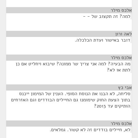
אלכס מילר
¶
למה? זה תקצוב של - -
לאה ורון
¶
דובר באישור ועדת הכלכלה.
אלכס מילר
¶
מה הבעיה? למה אני צריך שר ממונה? שיבוא ויחליט אם כן
לתת או לא?
אבי כץ
¶
סליחה, לא הבנו את הנוסח הסופי. הענין של המימון ייכנס
בתוך הצעת החוק שימומנו גם החיילים הבודדים וגם האזרחים
הותיקים עד 2013?
אלכס מילר
¶
לא, חיילים בודדים זה לא קשור. גמלאים.