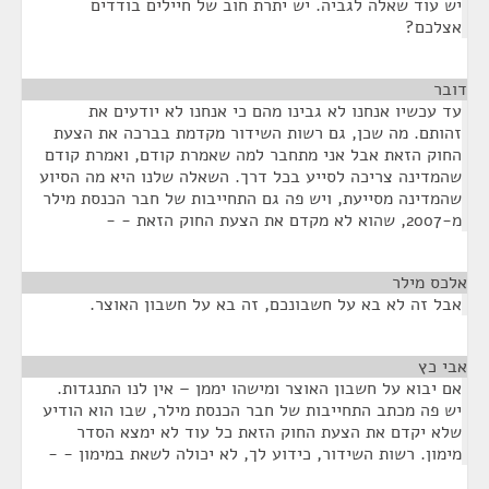
יש עוד שאלה לגביה. יש יתרת חוב של חיילים בודדים
אצלכם?
דובר
¶
עד עכשיו אנחנו לא גבינו מהם כי אנחנו לא יודעים את
זהותם. מה שכן, גם רשות השידור מקדמת בברכה את הצעת
החוק הזאת אבל אני מתחבר למה שאמרת קודם, ואמרת קודם
שהמדינה צריכה לסייע בכל דרך. השאלה שלנו היא מה הסיוע
שהמדינה מסייעת, ויש פה גם התחייבות של חבר הכנסת מילר
מ-2007, שהוא לא מקדם את הצעת החוק הזאת - -
אלכס מילר
¶
אבל זה לא בא על חשבונכם, זה בא על חשבון האוצר.
אבי כץ
¶
אם יבוא על חשבון האוצר ומישהו יממן – אין לנו התנגדות.
יש פה מכתב התחייבות של חבר הכנסת מילר, שבו הוא הודיע
שלא יקדם את הצעת החוק הזאת כל עוד לא ימצא הסדר
מימון. רשות השידור, כידוע לך, לא יכולה לשאת במימון - -