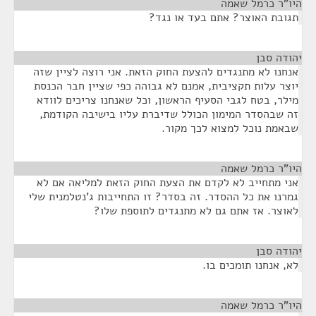
היו"ר כרמל שאמה
¶
תגובת האוצר? אתם בעד או נגד?
יהודה סבן
¶
אנחנו לא מתנגדים להצעת החוק הזאת. אני רוצה לציין שזה
יוצר עלות תקציבית, אמנם לא גבוהה כפי שציין חבר הכנסת
מילר, בטח לגבי הסעיף הראשון, וכל שאנחנו צריכים לוודא
זה שבהסדר המימון הכולל שדיברת עליו בישיבה הקודמת,
שבאמת נוכל למצוא לכך מקור.
היו"ר כרמל שאמה
¶
אני מתחייב לא לקדם את הצעת החוק הזאת למליאה אם לא
גמרנו את כל ההסדר. זה בסדר? זו התחייבות ג'נטלמנית שלי
לאוצר. אז אתם גם לא מתנגדים לתוספת שלו?
יהודה סבן
¶
לא, אנחנו תומכים בו.
היו"ר כרמל שאמה
¶