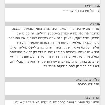
אלכס מילר
¶
זה על חשבון האוצר - -
אבי כץ
¶
אני רוצה שיהיה ברור שאם יהיה כתוב בחוק שהאוצר מממן,
מדובר פה לפי מה שאמרת ב-5000 חיילים, זה סכום של
מיליון וחצי שקל, ולענין הזה אתה ביקשת להוסיף את התוספת
שלך לגבי הגמלאים, ששם מדובר בסכום שהאוצר מעביר
אלינו של 62 מיליון שקל. ביחד זה מתקרב ל-65 מיליון שקל,
וכל שנה אנחנו עוברים מדורי גיהינום כדי לקבל את הסכומים
האלה מהאוצר. אין לנו התנגדות והאוצר גם לא מתנגד בתנאי
שייכתב בחוק שהמימון יבוא ישירות על ידי האוצר. מבלי זה,
לא נוכל להנפיק להם הודעות פטור כי - -
היו"ר כרמל שאמה
¶
הנקודה ברורה.
יהודה סבן
¶
הדיון על המימון אמור להתקיים בוועדה בעוד כרבע שעה.