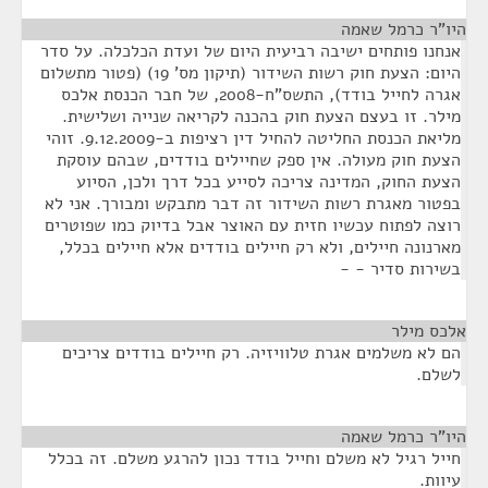
היו"ר כרמל שאמה
¶
אנחנו פותחים ישיבה רביעית היום של ועדת הכלכלה. על סדר
היום: הצעת חוק רשות השידור (תיקון מס' 19) (פטור מתשלום
אגרה לחייל בודד), התשס"ח-2008, של חבר הכנסת אלכס
מילר. זו בעצם הצעת חוק בהכנה לקריאה שנייה ושלישית.
מליאת הכנסת החליטה להחיל דין רציפות ב-9.12.2009. זוהי
הצעת חוק מעולה. אין ספק שחיילים בודדים, שבהם עוסקת
הצעת החוק, המדינה צריכה לסייע בכל דרך ולכן, הסיוע
בפטור מאגרת רשות השידור זה דבר מתבקש ומבורך. אני לא
רוצה לפתוח עכשיו חזית עם האוצר אבל בדיוק כמו שפוטרים
מארנונה חיילים, ולא רק חיילים בודדים אלא חיילים בכלל,
בשירות סדיר - -
אלכס מילר
¶
הם לא משלמים אגרת טלוויזיה. רק חיילים בודדים צריכים
לשלם.
היו"ר כרמל שאמה
¶
חייל רגיל לא משלם וחייל בודד נכון להרגע משלם. זה בכלל
עיוות.