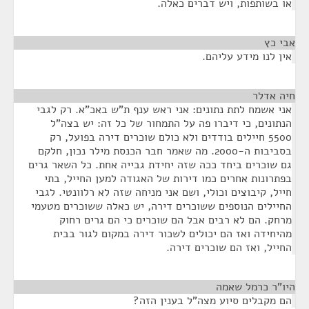
או בשותפות, ויש דברים כאלה.
אבי כץ
¶
אין לנו מידע עליהם.
חיה אדלר
¶
אני אשמח לתת נתונים: אני ראש ענף ת"ש באכ"א. רק לגבי
הנתונים, כי דיברו פה על התמחור של כל זה: יש בצה"ל
5500 חיילים בודדים ולא כולם שוכרים דירה בפועל, רק
בסביבות ה-2000. מה שאמר חבר הכנסת מילר נכון, חלקם
גם שוכרים ביחד ככה שזה יחידת גבייה אחת. כל השאר גרים
בפתרונות אחרים כמו דירות של האגודה למען החייל, בתי
חייל, קיבוצים וכולי, ושם אני מניחה שזה לא רלוונטי. לגבי
החיילים הנוספים ששוכרים דירה, יש כאלה ששוכרים מטעמי
מרחק. הם לא רבים אבל הם שוכרים כי הם גרים רחוק
מהיחידה ואז הם יכולים לשכור דירה במקום לגור בבית
החייל, ואז הם שוכרים דירה.
היו"ר כרמל שאמה
¶
הם מקבלים סיוע מצה"ל בענין הזה?