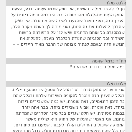
אלכס מילר
¶
תן לי להגיד מילה. ראשית, אין ספק שכמו שאתה יודע, הצעת
החוק הזאת מתגלגלת מהכנסת ה-17. היו כמה וכמה דיונים על
הענין הזה, ואני חושב שהגענו לאיזה שהוא הסדר. אין ספק
שהדרך להעלות את זה היום, ואני מודה לך באמת מקרב הלב,
שבמסגרת כל אותם הדיונים שיש לנו על הרפורמה ברשות
השידור וכל הסוגיות שוועדת הכלכלה מעלה, להעלות את
הנושא הזה ובאמת לפתור מצוקה של הרבה מאוד חיילים - -
היו"ר כרמל שאמה
¶
כמה חיילים בודדים יש היום?
אלכס מילר
¶
אני חושב שהחוק מדבר בסך הכל על 3000 עד 5000 חיילים.
בגלל שהענין הזה מוגבל לתקופת השירות שלהם ובגלל שהם
כל הזמן דינאמיים, זאת אומרת, יש כמה שמשכירים דירות
ביחד. זאת אומרת, אם 3 משכירים ביחד, כבר אתה יורד
בכמות מסוימת. יש חלק שגרים בכל מיני הסדרים שהמדינה
נותנת. אני מאמין שהעלות של החוק היא שולית מאשר
המצוקה שיכולים החיילים האלה לעבור. שמענו גם סיפורים,
שבגלל שהם נמצאים ביחידות מובחרות וחלק גדול מהן נמצא