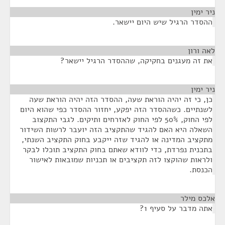
ניר ימין
¶
ההסדר הרגיל שיש היום יישאר.
לאה ורון
¶
את זה מעגנים בחקיקה, שההסדר הרגיל יישאר?
ניר ימין
¶
כן, כי זה יהיה הוראת שעה, ההסדר הזה יהיה הוראת שעה
לשנתיים. כשההסדר הזה יפקע, יחזור ההסדר כפי שהוא היום
לפי החוק, 50% לפי החוק לאזרחים ותיקים. לגבי התקצוב
השאלה היא האם להגיד שהתקציב הזה יועבר לרשות השידור
מתקציב המדינה או להגיד שזה ייקבע בחוק התקציב השנתי,
בתכנית נפרדת, כדי לוודא שאתם בחוק התקציב תוכלו לבקר
ולראות שהוקצו לזה תקציבים או תכניות שמובאות לאישור
הכנסת.
אלכס מילר
¶
אתה מדבר על סעיף 1?