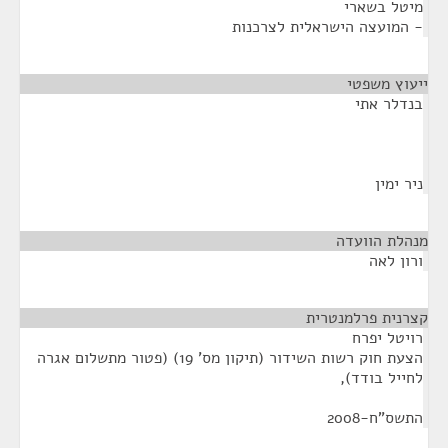
מיטל בשארי
- המועצה הישראלית לצרכנות
ייעוץ משפטי
¶
בנדלר אתי
ניר ימין
מנהלת הוועדה
¶
ורון לאה
קצרנית פרלמנטרית
¶
רויטל יפרח
הצעת חוק רשות השידור (תיקון מס' 19) (פטור מתשלום אגרה
לחייל בודד),
התשס"ח-2008