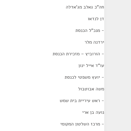
חה"כ גאלב מג'אדלה
דן לנדאו
- מנכ"ל הכנסת
ירדנה מלר
- הורוביץ – מזכירת הכנסת
עו"ד אייל ינון
- יועץ משפטי לכנסת
משה אבוטבול
- ראש עיריית בית שמש
נועה בן ארי
- מרכז השלטון המקומי