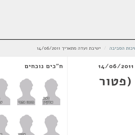
יכות הסביבה
/
ישיבת ועדה מתאריך 14/06/2011
ח"כים נוכחים
(פטור
זאב
אלקין
משה גפני
עמ
אורי
א