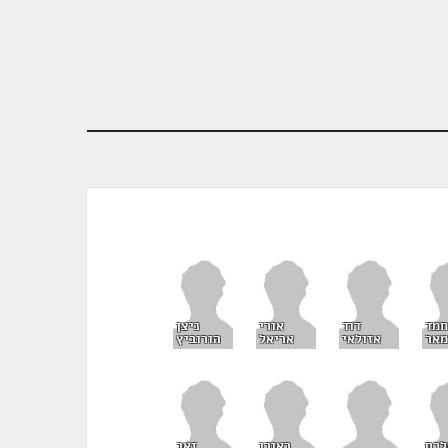
חמד
דוד
אורי
ניצן
אר
אזולאי
אריאל
הורוביץ
לכס
ראובן
זאב