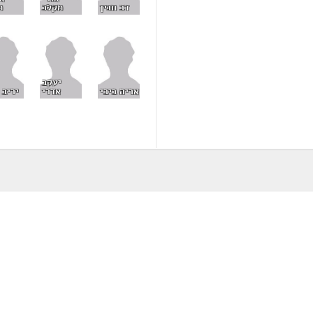
דב חנין
מקלב
מ
יעקב
אריה ביבי
אדרי
יריב 