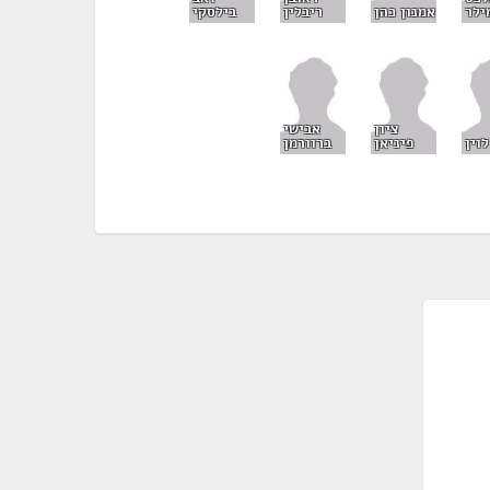
ילר
אמנון כהן
ריבלין
בילסקי
ציון
אבישי
לוין
פיניאן
ברוורמן