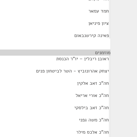
חמד עמאר
ציון פיניאן
פאינה קירשנבאום
מוזמנים
¶
ראובן ריבלין – יו"ר הכנסת
יצחק אהרונוביץ - השר לביטחון פנים
חה"כ זאב אלקין
חה"כ אורי אריאל
חה"כ זאב בילסקי
חה"כ משה גפני
חה"כ אלכס מילר