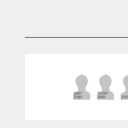
ישראל
יצחק
נין
חסון
וקנין