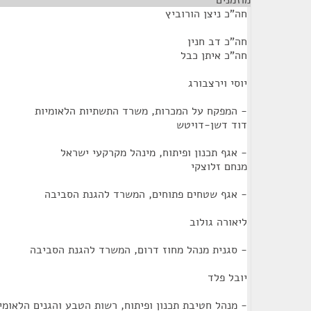
מוזמנים
¶
חה"כ ניצן הורוביץ
חה"כ דב חנין
חה"כ איתן כבל
יוסי וירצבורג
- המפקח על המכרות, משרד התשתיות הלאומיות
דוד דשן-דויטש
- אגף תכנון ופיתוח, מינהל מקרקעי ישראל
מנחם זלוצקי
- אגף שטחים פתוחים, המשרד להגנת הסביבה
ליאורה גולוב
- סגנית מנהל מחוז דרום, המשרד להגנת הסביבה
יובל פלד
- מנהל חטיבת תכנון ופיתוח, רשות הטבע והגנים הלאומי