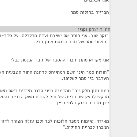
אתי אפלבוים
הכרייה בחולות סמר
היו"ר יצחק וקנין
¶
בוקר טוב. אני פותח את ישיבת ועדת הכלכלה. על סדר-הי
בחולות סמר של חבר הכנסת איתן כבל.
אני מקריא מתוך דברי ההסבר של חבר הכנסת כבל:
"חולות סמר הינו השם המתייחס לדיונת החול הטבעית ה
הערבה בין סמר לאליפז.
כיום נתון חלק ניכר מהדיונה בפני סכנה מיידית וזאת מא
מבקש לבצע שם כרייה של חול לטובת משק הבנייה והסליל
לכן מדובר בנזק בלתי הפיך.
מאידך, קיימות מספר חלופות לכך ולכן עולה הצורך לדון 
המכרז לכריית החולות."