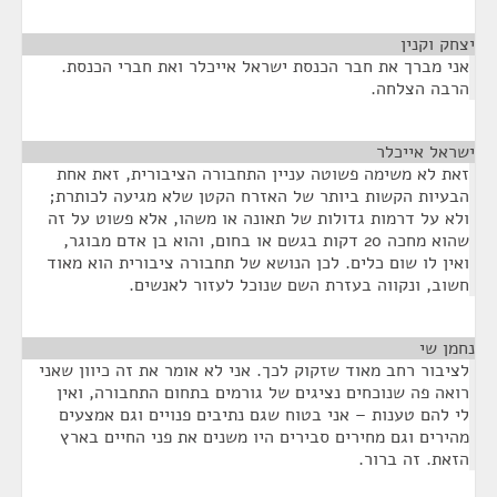
יצחק וקנין
¶
אני מברך את חבר הכנסת ישראל אייכלר ואת חברי הכנסת.
הרבה הצלחה.
ישראל אייכלר
¶
זאת לא משימה פשוטה עניין התחבורה הציבורית, זאת אחת
הבעיות הקשות ביותר של האזרח הקטן שלא מגיעה לכותרת;
ולא על דרמות גדולות של תאונה או משהו, אלא פשוט על זה
שהוא מחכה 20 דקות בגשם או בחום, והוא בן אדם מבוגר,
ואין לו שום כלים. לכן הנושא של תחבורה ציבורית הוא מאוד
חשוב, ונקווה בעזרת השם שנוכל לעזור לאנשים.
נחמן שי
¶
לציבור רחב מאוד שזקוק לכך. אני לא אומר את זה כיוון שאני
רואה פה שנוכחים נציגים של גורמים בתחום התחבורה, ואין
לי להם טענות – אני בטוח שגם נתיבים פנויים וגם אמצעים
מהירים וגם מחירים סבירים היו משנים את פני החיים בארץ
הזאת. זה ברור.