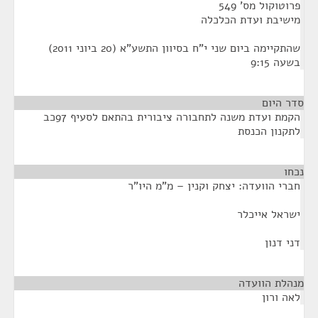
פרוטוקול מס' 549
מישיבת ועדת הכלכלה
שהתקיימה ביום שני י"ח בסיוון התשע"א (20 ביוני 2011)
בשעה 9:15
סדר היום
הקמת ועדת משנה לתחבורה ציבורית בהתאם לסעיף 97כב
לתקנון הכנסת
נכחו
¶
חברי הוועדה: יצחק וקנין – מ"מ היו"ר
ישראל אייכלר
דני דנון
מנהלת הוועדה
¶
לאה ורון