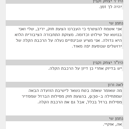
היו"ר יצחק וקנין
¶
יהיה לך זמן.
נחמן שי
¶
אני אשמח להצטרף כי העברנו הצעת חוק, יריב, שלי ואני
בנושא של שילוט וכדומה. מצוקת התחבורה הציבורית הלוא
היא גדולה. אני מציע שבינתיים נעלה על הרכבת הקלה של
ירושלים שנוסעת יפה מאוד.
היו"ר יצחק וקנין
¶
יש בדיוק אחרי כן דיון על הרכבת הקלה.
לאה ורון
¶
מה שאומר שאתה בטח נשאר לישיבת הוועדה הבאה
שמתחילה ב-9:30, בהצעת חוק מסילות הברזל שמסדיר
מסילות ברזל בכלל, אבל גם את הרכבת הקלה.
נחמן שי
¶
אה, אוקיי.