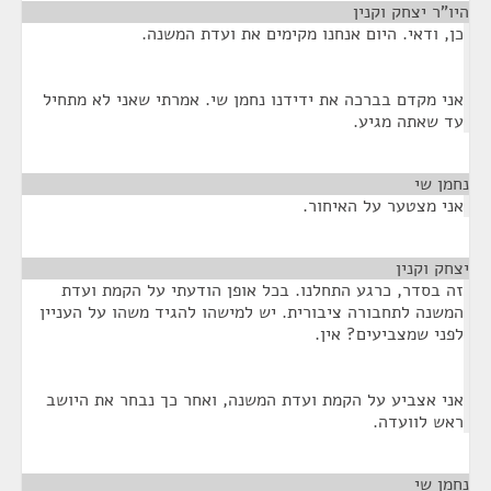
היו"ר יצחק וקנין
¶
כן, ודאי. היום אנחנו מקימים את ועדת המשנה.
אני מקדם בברכה את ידידנו נחמן שי. אמרתי שאני לא מתחיל
עד שאתה מגיע.
נחמן שי
¶
אני מצטער על האיחור.
יצחק וקנין
¶
זה בסדר, כרגע התחלנו. בכל אופן הודעתי על הקמת ועדת
המשנה לתחבורה ציבורית. יש למישהו להגיד משהו על העניין
לפני שמצביעים? אין.
אני אצביע על הקמת ועדת המשנה, ואחר כך נבחר את היושב
ראש לוועדה.
נחמן שי
¶