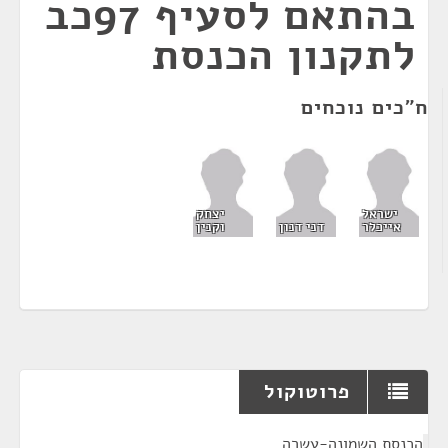
בהתאם לסעיף 97כב
לתקנון הכנסת
ח"כים נוכחים
ישראל
יצחק
אייכלר
דני דנון
וקנין
פרוטוקול
¶
הכנסת השמונה-עשרה