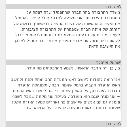
לאה ורון
¶
משרד התחבורה בחר חברה שהתפקיד שלה לפקח על
התחבורה הציבורית. אני מציעה לאדוני אולי אפילו להתחיל
את הישיבה הראשונה של ועדת המשנה בראשותך בנושא של
דוחות של אותה חברה שמפקחת על התחבורה הציבורית,
לעמוד מידית על הבעיות שמצוינים בדוחות ולראות מי יכול
לשאת בפתרונות. אם אדוני מעוניין אנחנו כבר נתחיל לארגן
את הישיבה הזאת.
ישראל אייכלר
¶
כן, כן. זה הדבר הראשון. נשמע מהמפקחים מה קורה.
אני רוצה להודות ליושב ראש הוועדה הרב יצחק וקנין וליושב
ראש הוועדה הקבוע כרמל שאמה-הכהן, ולמנהלת הוועדה
הגברת לאה ורון, על האמון שניתן בי. גם ליושב ראש הכנסת
– אני מניח שגם הוא מעודכן. בעיקר אני מקווה שנוכל לשתף
פעולה גם עם אנשים שיושבים פה ואחרים למען האזרח הקטן
שעומד בתחנה. זאת המחשבה שיש לי על הנושא הזה.
לאה ורון
¶