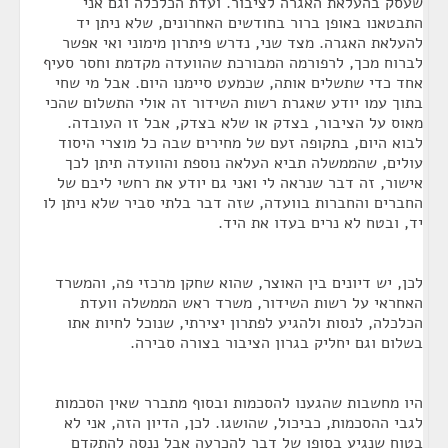
שעסק בהעלאת האגרה לציבור. ועדת הכלכלה וגם אני
התבטאנו באופן ברור בחודשים האחרונים, שלא ניתן יד
להעלאת האגרה. מצד שני, נדרש פיתרון מימוני ואי אפשר
לברוח מכך, לרפורמה המבורכת שהוועדה מקדמת וחסר סעיף
אחד כדי שתשלים אותה, שכמעט סיימנו היום. אבל מי שחי
בתוך עמו יודע שאגרת רשות השידור זה אולי התשלום שהכי
מאוס על הציבור, בצדק או שלא בצדק, אבל זו העובדה.
לבוא היום, בתקופה זעם של מחירים שבה כל מוצרי היסוד
עולים, שהממשלה תביא העלאה נוספת והוועדה תיתן לכך
אישור, זה דבר שנראה לי ואני גם יודע את רחשי ליבם של
החברים והחברות בוועדה, שזה דבר בלתי סביר שלא ניתן לו
יד, ובטח לא נרים בעדו את היד.
לכן, יש דיונים בין האוצר, שהוא שחקן מרכזי פה, והמשרד
האחראי על רשות השידור, משרד ראש הממשלה וועדת
הכלכלה, לנסות ולהגיע לפתרון יצירתי, שנוכל לחיות אתו
בשלום וגם יחליק בגרון הציבור בצורה סבירה.
היו מחשבות שהגענו להסכמות ובסוף מתברר שאין הסכמות
לגבי ההסכמות, כביכול, שהושגו. לכן, הדיון הזה, אני לא
בטוח שנגיע בסופו של דבר להכרעה אבל ננסה להתקדם