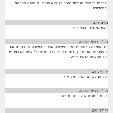
לסכום הריאלי הנוכחי ואחר כך הוא פוחת. זו היתה החלטת
הממשלה.
נסים זאב
¶
יצא שישלמו כסף - -
היו"ר כרמל שאמה
¶
זו העמדה הבסיסית של הממשלה אבל הממשלה גם בוחנת את
הצעותיה, אני מבין, בימים אלה. נכו, מר סבן? אתם לא כפויים
על ההצעה הזאת כרגע.
יהודים סבן
¶
על המספרים המדויקים - -
היו"ר כרמל שאמה
¶
אתם בוחנים אפשרויות חדשות.
יהודה סבן
¶