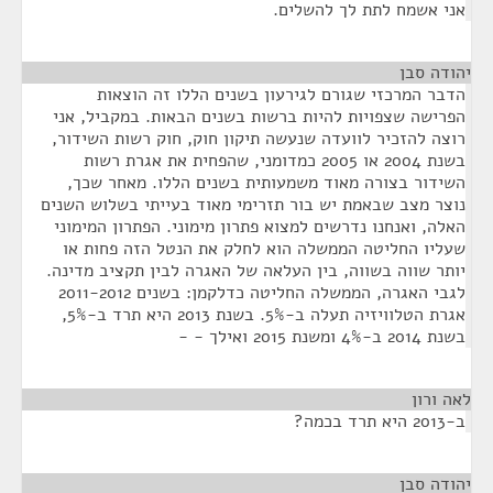
אני אשמח לתת לך להשלים.
יהודה סבן
¶
הדבר המרכזי שגורם לגירעון בשנים הללו זה הוצאות
הפרישה שצפויות להיות ברשות בשנים הבאות. במקביל, אני
רוצה להזכיר לוועדה שנעשה תיקון חוק, חוק רשות השידור,
בשנת 2004 או 2005 כמדומני, שהפחית את אגרת רשות
השידור בצורה מאוד משמעותית בשנים הללו. מאחר שכך,
נוצר מצב שבאמת יש בור תזרימי מאוד בעייתי בשלוש השנים
האלה, ואנחנו נדרשים למצוא פתרון מימוני. הפתרון המימוני
שעליו החליטה הממשלה הוא לחלק את הנטל הזה פחות או
יותר שווה בשווה, בין העלאה של האגרה לבין תקציב מדינה.
לגבי האגרה, הממשלה החליטה כדלקמן: בשנים 2011-2012
אגרת הטלוויזיה תעלה ב-5%. בשנת 2013 היא תרד ב-5%,
בשנת 2014 ב-4% ומשנת 2015 ואילך - -
לאה ורון
¶
ב-2013 היא תרד בכמה?
יהודה סבן
¶