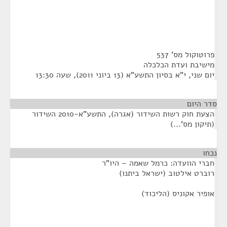
פרוטוקול מס' 537
מישיבת ועדת הכלכלה
יום שני, י"א בסיון התשע"א (13 ביוני 2011), שעה 13:30
סדר היום
הצעת חוק רשות השידור (אגרה), התשע"א-2010 השידור
(תיקון מס'...)
נכחו
¶
חברי הוועדה: כרמל שאמה – היו"ר
רוברט אילטוב (ישראל ביתנו)
אופיר אקוניס (הליכוד)