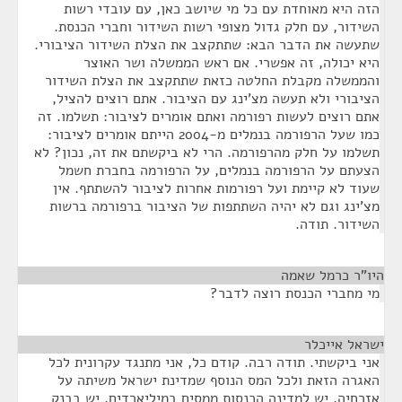
הזה היא מאוחדת עם כל מי שיושב כאן, עם עובדי רשות
השידור, עם חלק גדול מצופי רשות השידור וחברי הכנסת.
שתעשה את הדבר הבא: שתתקצב את הצלת השידור הציבורי.
היא יכולה, זה אפשרי. אם ראש הממשלה ושר האוצר
והממשלה מקבלת החלטה כזאת שתתקצב את הצלת השידור
הציבורי ולא תעשה מצ'ינג עם הציבור. אתם רוצים להציל,
אתם רוצים לעשות רפורמה ואתם אומרים לציבור: תשלמו. זה
כמו שעל הרפורמה בנמלים מ-2004 הייתם אומרים לציבור:
תשלמו על חלק מהרפורמה. הרי לא ביקשתם את זה, נכון? לא
הצעתם על הרפורמה בנמלים, על הרפורמה בחברת חשמל
שעוד לא קיימת ועל רפורמות אחרות לציבור להשתתף. אין
מצ'ינג וגם לא יהיה השתתפות של הציבור ברפורמה ברשות
השידור. תודה.
היו"ר כרמל שאמה
¶
מי מחברי הכנסת רוצה לדבר?
ישראל אייכלר
¶
אני ביקשתי. תודה רבה. קודם כל, אני מתנגד עקרונית לכל
האגרה הזאת ולכל המס הנוסף שמדינת ישראל משיתה על
אזרחיה. יש למדינה הכנסות ממסים במיליארדים, יש בבנק