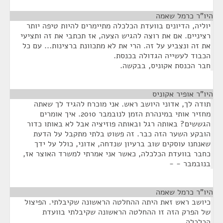
היו"ר כרמל שאמה
¶
יוליה, הדיונים בוועדת הכלכלה מתיימרים להיות טיפה יותר
רציניים. אם את רוצה להגיש הצעה, אז תכתבי את זה ותציעי
את זה ונצביע על זה. הרי את לא מתכוונת ברצינות... עם כל
הכבוד לעשייה הגדולה בכנסת.
חבר הכנסת אקוניס, בבקשה.
היו"ר אופיר אקוניס
¶
תודה לך, אדוני היושב ראש. אני מוכרח להגיד לך שאתה
מחזיר אותי במינהרת הזמן לנובמבר 2010. איך אומרים
הגששים? באותה רגל ובאותה פוזיציה אבל לא באותו כדור
הובקע השער הזה כבר. זה פשוט בלתי מתקבל על הדעת
שאנחנו עוסקים שוב ברעיון שנדחה, אדוני, כולל על ידך
כחבר בוועדת הכלכלה, כאשר אני אמרתי למשרד האוצר אז,
בנובמבר - -
היו"ר כרמל שאמה
¶
כיושב ראש זאת היתה ההחלטה הראשונה שקיבלתי. הפיצול
של הפרק הזה זו ההחלטה הראשונה שקיבלתי בוועדת
הכלכלה.