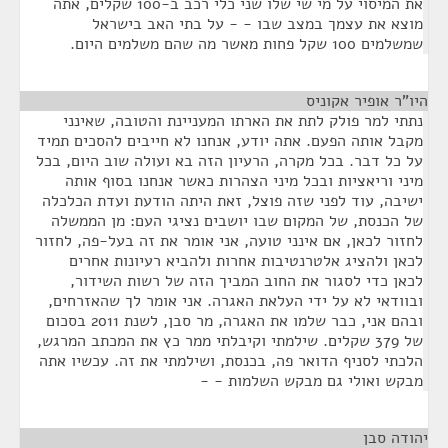
את המיסוי על מי שי שלו שני כלי רכב ב-100 שקלים, אתה
מוצא את עצמך במצב שבו - - על בתי האב בישראל
שמשלמים 100 שקל פחות מאשר מה שהם משלמים היום.
היו"ר אופיר אקוניס
¶
נתתי למר פולק לתת את הארתו המעניינת והטובה, שאינני
מקבל אותה הפעם. אתה יודע, אנחנו לא חייבים להסכים תמיד
על כל דבר. בכל מקרה, הרעיון הזה בא ועולה שוב היום, בכל
מיני וריאציות ובכל מיני הצהרות כאשר אנחנו בסוף אותה
ישיבה, עוד לפני שזה פוצל, זאת היתה הודעת ועדת הכלכלה
של הכנסת, של המקום שבו יושבים נציגי העם: מן הממשלה
לחזור לכאן, אם אינני טועה, אני אומר את זה בעל-פה, לחזור
לכאן ולהציג אלטרנטיבות אחרות ולהביא רעיונות אחרים
לכאן כדי לסגור את החוב המביך הזה של רשות השידור,
ובוודאי לא על ידי העלאת האגרה. אני אומר לך שהאזרחים,
ובהם אני, כבר שלמו את האגרה, מר סבן, לשנת 2011 בסכום
של 379 שקלים. שילמתי וקיבלתי ממר כץ את המכתב המרגש,
הלכתי לסניף הדואר פה, בכנסת, ושילמתי את זה. עכשיו אתה
מבקש ואולי גם מבקש השלמות - -
יהודה סבן
¶