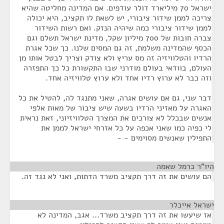
ישראל 70 מיליארד דולר עודפים. אם המדינה מחליטה שהיא
צריכה לממן שידור ציבורי, יש לשאת לו תקציב, היא יכולה
לממן שידור ציבורי כמה שיהיה הנזק. ואם רשות השידור
צברה חובות של 700 מיליון שקל, מדינת ישראל תשלם וגם
הכסף שהמדינה משלמת, זה גם המסים שלנו. כך שכל אגרת
הרדיו והטלוויזיה זה מס עריץ ולא צודק וצריך לבטל אותו מן
העולם, בוודאי בעולם מודרני שבו התקשורת כל כך התפזרה
וזה כבר לא ערוץ רדיו אחד ולא ערוץ טלוויזיה אחד.
דבר שני, גם אם עושים אגרה, שאני מתנגד לה, להטיל את כל
האגרה על מאזיני הרדיו בשעה שיש ציבור של מאות אלפי
אנשים שבכלל לא צורכים את המצרך הטלוויזיוני, זאת נראית
לי כפיה כמו שאני אכפה על כל אזרחי ישראל לממן את
התפילין שאנשים מסוימים - -
היו"ר כרמל שאמה
¶
הם עושים את זה דרך תקציב משרד הדתות, ואני לא נגד זה.
ישראל אייכלר
¶
אז שיעשו את זה דרך תקציב משרד... אגב, המדינה לא