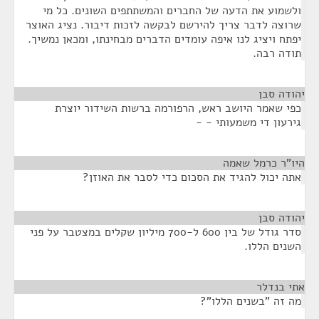
ולשמוע את הדעה של החברים והמשתתפים השונים. כל מי
שרוצה לדבר צריך להירשם לבקשה לזכות דיבור. נציג האוצר
יפתח ויציג לנו איפה עומדים הדברים מבחינתו, ומכאן נמשיך.
תודה רבה.
יהודה סבן
¶
כפי שאמר היושב ראש, הרפורמה ברשות השידור יוצרת
גירעון די משמעותי - -
היו"ר כרמל שאמה
¶
אתה יכול להגיד את הסכום כדי לסבר את האוזן?
יהודה סבן
¶
סדר גודל של בין 600 ל-700 מיליון שקלים במצטבר על פני
השנים הללו.
אתי בנדלר
¶
מה זה "בשנים הללו"?