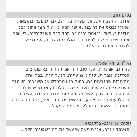
נסים זאב
¶
אדוני היושב ראש, אני מציע, כדי שכולם ישתתפו בהוצאה,
שאולי נכניס את זה בנושא של המע"מ, עוד חצי אחוז לכל
מדינת ישראל, ובאמת יהיה פה חתך לכל האוכלוסייה. כי אתה
אומר שאם אפשר להעביר מהטלוויזיה לרכב, אני מציע
להעביר את זה למע"מ.
היו"ר כרמל שאמה
¶
זאת גם אפשרות. הכי טוב היה אם זה היה בא מתקציב
המדינה, אבל יש לזה משמעויות. הנטל הזה, בכל אחת
מהצורות שמוצעות פה, כיצד הוא מתחלק על השכבות השונות
באוכלוסייה. כשאתה מעברי את זה לרכב, אז מי שיש לו
הרבה רכבים צריך לשלם טיפה יותר עבור השידור הציבורי
וזה לפעמים יותר צודק, ומי שטיפה יותר חלש, ישלם בהגדרה
פחות. זו הצעתי והיא לא חייבת להתקבל.
יוליה שמאלוב-ברקוביץ
¶
הצעתך טובה. אני מציעה שנעשה את זה כשקונים חלב...