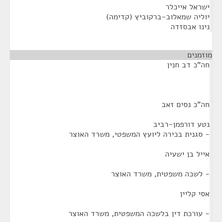
ישראל אייכלר
יוליה שמאלוב-ברקוביץ (קדימה)
נינו אבסזדה
מוזמנים
¶
חה"כ דב חנין
חה"כ נסים זאב
נטע דורפמן-רביב
- סגנית בכירה ליועץ המשפטי, משרד האוצר
אייל בן ישעיה
- לשכה משפטית, משרד האוצר
אסי קליין
- עורכת דין בלשכה המשפטית, משרד האוצר