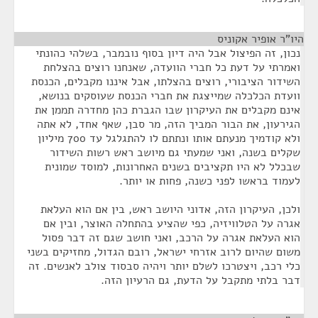
היו"ר אופיר אקוניס
¶
נכון, זה הפיצול אבל היה דיון בסוף נובמבר, בשלהי כהונתי
ואמרתי על דעת כל חברי הוועדה, שאנחנו רוצים בהצלחת
השידור הציבורי, רוצים בהצלתו, אבל איננו מקבלים, הכנסת
וועדת הכלכלה שמייצגת את חברי הכנסת שעוסקים בנושא,
אינם מקבלים את העיקרון שבו הגברת כהן מחדרה תממן את
הגירעון, את הבור המביך הזה, מר סבן, שאף אחד, לא אתה
ולא קודמיך מנעתם אותו ונתתם לו להתגלגל עד 700 מיליון
שקלים בשנה, ואני שמעתי גם מיושב ראש רשות השידור
שבכלל לא היו תקציבים בשנים האחרונות, למוסד שמונית
לעמוד בראשו לפני כשנה, פחות או יותר.
ולכן, העיקרון הזה, אדוני היושב ראש, בין אם הוא העלאת
אגרה על הטלוויזיה, כפי שהציע בהתחלה האוצר, ובין אם
הוא העלאת אגרה על הרכב, ואני חושב שגם זה דבר פסול
משום שהיום לרוב אזרחי ישראל, רובם הגדול, מחזיקים בשני
כלי רכב, ויצטרכו לשלם יותר ויהיה סבסוד צולב לאנשים. זה
דבר בלתי מתקבל על הדעת, גם הרעיון הזה.