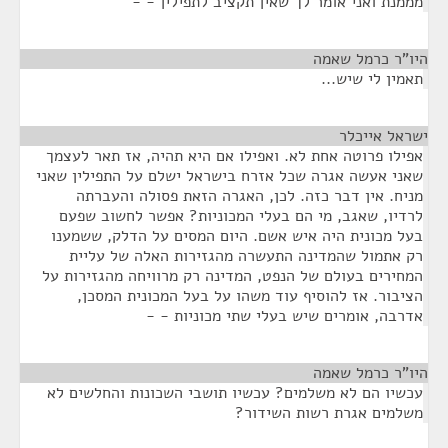
מממנת ואני אומר לך שאין תקציב לתפילין - -
היו"ר כרמל שאמה
¶
תאמין לי שיש...
ישראל אייכלר
¶
אפילו פרוטה אחת לא. ואפילו אם היא תהיה, אז תאר לעצמך
שאני אעשה אגרה שכל אזרח בישראל ישלם על התפילין שאני
מניח. אין דבר כזה. לכן, האגרה הזאת פסולה והעברתה
לרדיו, שאגב, מי הם בעלי המכוניות? אפשר לחשוב שפעם
בעל מכונית היה איש אשם. היום המסים על הדלק, ששמענו
רק אתמול שהמדינה התעשרה מהגזירות האלה של עליית
המחירים בעולם של הנפט, המדינה רק מרוויחה מהגזירות על
הציבור. אז להוסיף עוד משהו על בעל המכונית המסכן,
אדרבה, אומרים שיש בעלי שתי מכוניות - -
היו"ר כרמל שאמה
¶
עכשיו הם לא משלמים? עכשיו תושבי השכונות והחלשים לא
משלמים אגרת רשות השידור?