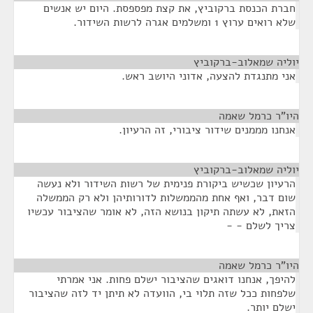
חברת הכנסת ברקוביץ, את קצת מפספסת. היום יש אנשים
שלא רואים ערוץ 1 ומשלמים אגרה לרשות השידור.
יוליה שמאלוב-ברקוביץ
¶
אני מתנגדת להצעה, אדוני היושב ראש.
היו"ר כרמל שאמה
¶
אנחנו מממנים שידור ציבורי, זה הרעיון.
יוליה שמאלוב-ברקוביץ
¶
הרעיון שכשיש ביקורת פנימית של רשות השידור ולא נעשה
שום דבר, ואף אחת מהממשלות לדורותיהן ולא רק הממשלה
הזאת, לא עשתה תיקון בנושא הזה, לא אומר שהציבור עכשיו
צריך לשלם - -
היו"ר כרמל שאמה
¶
להיפך, אנחנו דואגים שהציבור ישלם פחות. אני אמרתי
שלפחות ככל שזה תלוי בי, הוועדה לא תיתן יד לזה שהציבור
ישלם יותר.