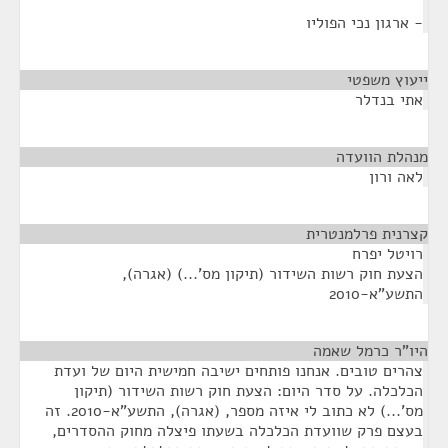
- ארגון נכי הפוליו
ייעוץ משפטי
¶
אתי בנדלר
מנהלת הוועדה
¶
לאה ורון
קצרנית פרלמנטרית
¶
רויטל יפרח
הצעת חוק רשות השידור (תיקון מס'...) (אגרה),
התשע"א-2010
היו"ר כרמל שאמה
¶
צהרים טובים. אנחנו פותחים ישיבה חמישית היום של ועדת
הכלכלה. על סדר היום: הצעת חוק רשות השידור (תיקון
מס'...) לא כתוב לי איזה מספר, (אגרה), התשע"א-2010. זה
בעצם פרק שוועדת הכלכלה בשעתו פיצלה מחוק ההסדרים,