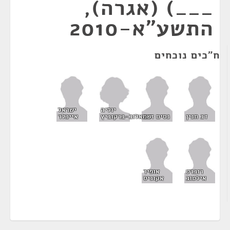
___) (אגרה),
התשע"א-2010
ח"כים נוכחים
יוליה
ישראל
שמאלוב-ברקוביץ
דב חנין
נסים זאב
אייכלר
רוברט
אופיר
אילטוב
אקוניס