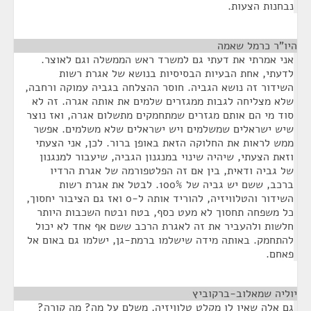
נבחנות הצעות.
היו"ר כרמל שאמה
¶
אני אמרתי את דעתי גם למשרד ראש הממשלה וגם לאוצר.
לדעתי, אחת הבעיות הבסיסיות בנושא של אגרת רשות
השידור זה נושא הגביה. חוסר ההצלחה בגביה עמוקה ורחבה,
שלא מצליחה לגבות ממגזרים שלמים את אותה אגרה. זה לא
סוד מי הם אותם מגזרים שמתחמקים מתשלום אגרה, ואז נוצר
שיש ישראלים שמשלמים ויש ישראלים שלא משלמים. אפשר
ממש לראות את החלוקה הזאת באופן ברור. לכן, אני הצעתי
וזאת הצעתי, שיהיה שינוי במנגנון הגביה, שיעבור למנגנון
של גביה ודאית, בין אם זה הפלטפורמה של אגרת הרדיו
ברכב, ששם יש גביה של 100%. לבטל את אגרת רשות
השידור והטלוויזיה, להוריד אותה ל-0 ואז גם הציבור יחסוך,
כל משפחה תחסוך לא מעט כסף, בטח ובטח השכבות היותר
חלשות ולהעביר את זה לאגרת הרכב ששם אף אחד לא יכול
להתחמק. באותה מידה שישלמו ברמת-גן, ישלמו גם באום אל
פאחם.
יוליה שמאלוב-ברקוביץ
¶
גם אלה שאין לו מקלט טלוויזיה, משלם על מה? מה קורה?