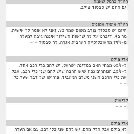
היו"ר כרמל שאמה
¶
גם היום יש סבסוד צולב.
היו"ר אופיר אקוניס
¶
היום יש סבסוד צולב משום שמר כץ, ואני לא אומר לך אישית,
מר כץ, דיברנו על זה שרשות השידור איננה גובה למעלה
מ-75% מהאוכלוסייה הערבית אגרה. זה סבסוד - -
אלי פולק
¶
ל-60% מבתי האב במדינת ישראל, יש להם כלי רכב אחד.
ל-40% הנותרים נכון שיש הרבה שיש להם שני כלי רכב, אבל
את כלי הרכב השני משלם המעביד. פירושו של דבר שעל כל
- -
קריאות
¶
- - -
אלי פולק
¶
לא כולם אבל חלק מהם, יש להם שני כלי רכב. גם אם תעלה