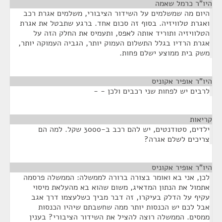
היו"ר כרמל שאמה
¶
היום מה שמשלמים על השידור הציבורי, משלמים אגרת רכב
ואגרת טלוויזיה. בסוף זה סכום אחד. ברגע שתבטל את אגרת
הטלוויזיה ותוריד אותה לאפס, ותעמיס את החלק הזה על
אגרת הרדיו בגלל התשלום העמוק יותר, הגביה העמוקה יותר,
משק בית ממוצע ישלם פחות.
היו"ר אופיר אקוניס
¶
לרבים יש לפחות שני רכבים ולכן - -
קריאות
¶
ילדים, סטודנטים, יש להם רכב ב-3000 שקל. למה הם
צריכים לשלם אגרה?
היו"ר אופיר אקוניס
¶
לכן, אני בא ואומר בצורה ברורה לממשלה: הממשלה פרסמה
אתמול את הנתון המדאיג, משום שהוא בא מהעלאת מיסוי
עקיף על הדלק בעיקרו, זה דבר מביך כשלעצמו דרך אגב
אבל לכם יש הכנסות יותר ממה שחשבתם שיהיו הכנסות
ממסים. הממשלה רוצה להציל את השידור הציבורי? בענין