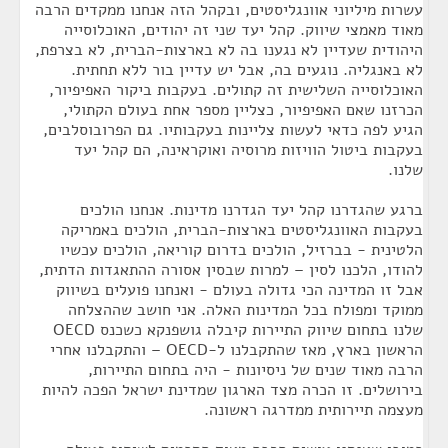
עשרות מיליוני אוונגליסטים, ובקהל הזה אנחנו ממקדים הרבה
מאוד מאמצי שיווק. קהל יעד שני זה יהודים, האוכלוסייה
היהודית שעדיין לא נגענו בה לא בארצות-הברית, לא בצרפת,
לא באנגליה. נוגעים בה, אבל יש עדיין בור ללא תחתית.
האוכלוסייה השלישית זה קתולים. בעקבות ביקור האפיפיור,
הכרזנו שאם האפיפיור, כצליין מספר אחת בעולם הקתולי,
הגיע לפה כדאי לעשות צליינות בעקבותיו. גם הפרובוסלבים,
בעקבות ביטול הוויזות מרוסיה ואוקראינה, הם קהל יעד
שלנו.
ברגע שהגדרנו קהל יעד הגדרנו מדינות. אנחנו הולכים
בעקבות האוונגליסטים בארצות-הברית, הולכים באמריקה
הלטינית - בברזיל, הולכים בדרום קוריאה, הולכים עכשיו
להודו, הלכנו לסין – למרות שבסין אסורה ההתאגדות הדתית,
אבל זו המדינה הכי גדולה בעולם - ואנחנו פועלים בשיווק
ממוקד ומפולח בכל המדינות האלה. אני חושב שההצלחה
שלנו בתחום שיווק התיירות קיבלה גושפנקא כשכנס OECD
הראשון בארץ, מאז שהתקבלנו ל-OECD – והתקבלנו אחרי
הרבה מאוד שנים של ניסיונות - היה בתחום התיירות,
בירושלים. זו הכרה מצד הארגון שמדינת ישראל הפכה להיות
מעצמה תיירותית ממדרגה ראשונה.