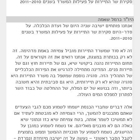
סקירת שר התיירות על פעילות המשרד בשנים 2011-2010
היו"ר כרמל שאמה
¶
אנחנו פותחים ישיבה שניה היום של ועדת הכלכלה. על
סדר-היום סקירת שר התיירות על פעילות המשרד בשנים
2011-2010.
זה לא סוד שמשרד התיירות מוביל צמיחה באמת מדהימה. זה
לא רק בכותרת במצגת, אנחנו רואים את זה וקוראים על זה.
תחום התיירות נהנה ביקושי שיא, גם של תיירות חוץ וגם של
תיירות פנים. המדינה מתחילה להרגיש את הפירות הכלכליים
של התהליך הזה. סוגיה נוספת שמטפל בה משרד התיירות היא
סוגיה שהיא לא רק תיירותית, היא גם סביבתית והיא חשובה
ביותר, וזה בנושא של ים המלח, של ההחלטה של כבוד השר
לפתרון למפלס המים העולה.
אלה דברים שחברי הכנסת ישמחו לשמוע מכם לגבי הצעדים
שאתם מתכננים להמשך, הרי הצמיחה לא מובטחת לעתיד אם
לא תמשיכו לשמר אותה, בטח צמיחת שיא כזו ונתוני שיא
כאלה הם לא מובנים מאליהם. אז נשמח לשמוע כמובן על
ההישגים, נשמח לשמוע על תוכניות ההמשך וממש בתמצית
לקבל הסבר ראשוני – נעשה על זה ישיבה מיוחדת ונפרדת -