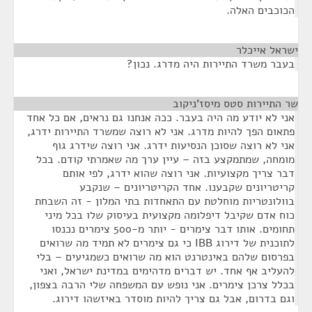
הכוכבים האלה.
ישראל אייכלר
¶
בעבר משרד התיירות היה מדרג. נכון?
שר התיירות סטס מיסז'ניקוב
¶
אני לא יודע מה היה בעבר. ככה אנחנו גם נראים, אם כל אחד
פתאום הפך להיות מדרג. אני לא רוצה שמשרד התיירות ידרג,
אני לא רוצה שסוכן הנסיעות ידרג. אני רוצה שידרג גוף
מומחה, שמתמקצע בזה – עיין ערך מה שאמרתי קודם. בכל
דבר צריך מקצועיות. אני רוצה שהוא ידרג, לפי אותם
קריטריונים שקבענו. אחד הקריטריונים – שנקבע
בוולונטריות מוחלטת עם התאחדות בתי המלון - זה השבחת
כוח אדם שקיבל דיפלומה מקצועית בעיסוק שלו בכל מיני
תחומים. אותו דבר צימרים - יותר מ-500 צימרים נכנסו
לתוכנית של דירוג IBB כי גם צימרים לא תמיד מה שרואים
בפרסום שלהם באינטרנט הוא מה שרואים כשמגיעים – בלי
להעליב אף אחד. יש דברים מדהימים במדינת ישראל, ואני
בכלל צרכן צימרים. אני נופש עם המשפחה שלי הרבה בצפון,
וגם בדרום, אבל גם צריך להיות מוסדר באיזשהו דירוג.