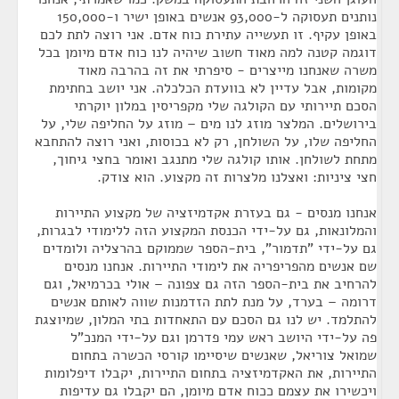
נותנים תעסוקה ל-93,000 אנשים באופן ישיר ו-150,000
באופן עקיף. זו תעשייה עתירת כוח אדם. אני רוצה לתת לכם
דוגמה קטנה למה מאוד חשוב שיהיה לנו כוח אדם מיומן בכל
משרה שאנחנו מייצרים - סיפרתי את זה בהרבה מאוד
מקומות, אבל עדיין לא בוועדת הכלכלה. אני יושב בחתימת
הסכם תיירותי עם הקולגה שלי מקפריסין במלון יוקרתי
בירושלים. המלצר מוזג לנו מים – מוזג על החליפה שלי, על
החליפה שלו, על השולחן, רק לא בכוסות, ואני רוצה להתחבא
מתחת לשולחן. אותו קולגה שלי מתנגב ואומר בחצי גיחוך,
חצי ציניות: ואצלנו מלצרות זה מקצוע. הוא צודק.
אנחנו מנסים - גם בעזרת אקדמיזציה של מקצוע התיירות
והמלונאות, גם על-ידי הכנסת המקצוע הזה ללימודי לבגרות,
גם על-ידי "תדמור", בית-הספר שממוקם בהרצליה ולומדים
שם אנשים מהפריפריה את לימודי התיירות. אנחנו מנסים
להרחיב את בית-הספר הזה גם צפונה – אולי בכרמיאל, וגם
דרומה – בערד, על מנת לתת הזדמנות שווה לאותם אנשים
להתלמד. יש לנו גם הסכם עם התאחדות בתי המלון, שמיוצגת
פה על-ידי היושב ראש עמי פדרמן וגם על-ידי המנכ"ל
שמואל צוריאל, שאנשים שיסיימו קורסי הכשרה בתחום
התיירות, את האקדמיזציה בתחום התיירות, יקבלו דיפלומות
ויכשירו את עצמם ככוח אדם מיומן, הם יקבלו גם עדיפות