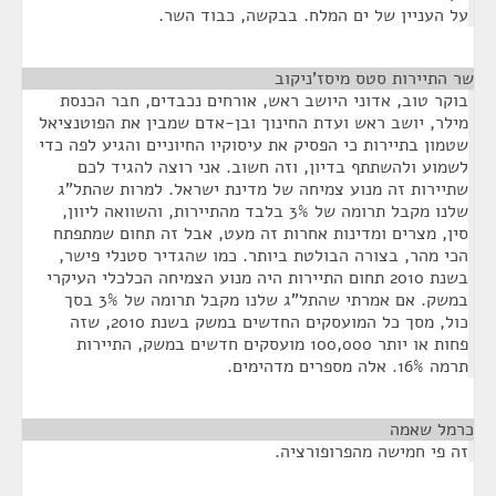
על העניין של ים המלח. בבקשה, כבוד השר.
שר התיירות סטס מיסז'ניקוב
¶
בוקר טוב, אדוני היושב ראש, אורחים נכבדים, חבר הכנסת
מילר, יושב ראש ועדת החינוך ובן-אדם שמבין את הפוטנציאל
שטמון בתיירות כי הפסיק את עיסוקיו החיוניים והגיע לפה כדי
לשמוע ולהשתתף בדיון, וזה חשוב. אני רוצה להגיד לכם
שתיירות זה מנוע צמיחה של מדינת ישראל. למרות שהתל"ג
שלנו מקבל תרומה של 3% בלבד מהתיירות, והשוואה ליוון,
סין, מצרים ומדינות אחרות זה מעט, אבל זה תחום שמתפתח
הכי מהר, בצורה הבולטת ביותר. כמו שהגדיר סטנלי פישר,
בשנת 2010 תחום התיירות היה מנוע הצמיחה הכלכלי העיקרי
במשק. אם אמרתי שהתל"ג שלנו מקבל תרומה של 3% בסך
כול, מסך כל המועסקים החדשים במשק בשנת 2010, שזה
פחות או יותר 100,000 מועסקים חדשים במשק, התיירות
תרמה 16%. אלה מספרים מדהימים.
כרמל שאמה
¶
זה פי חמישה מהפרופורציה.