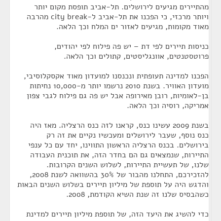
מהתיירים מגיעים לירושלים. תל-אביב תופסת מקום יותר
ויותר מרכזי, כי הפכנו את תל-אביב ל-city break מהרבה
מאוד מקומות, מגיעים לאזור ים המלח וכך הלאה.
כניסות תיירים לפי דת – יש פה פילוח לפי יהודים,
פרוטסטנטים, אוונגליסטים, קתולים וכך הלאה.
הפכנו למדינה תעופתית ונכנסנו למועדון מאוד אקסקלוסיבי,
מועדון האוויר. בשנת 2010 נרשמו יותר מ-10,000 נחיתות
בן-לאומיות, רובן מאירופה אבל יש פה גם פילוח לגבי צפון
אמריקה, רוסיה וכך הלאה.
בשנת 2009 עשינו כנס, קראנו לזה כנס הרצליה. מאז היה
כנס נוסף, שעבר לירושלים ומעכשיו נקיים את זה רק
בירושלים. בכנס הרצליה הראשון התווינו, יחד עם כל ענפי
התיירות, שנמצאים גם הם בחדר הזה, את תוכנית העבודה
שלנו, של תעשיית התיירות, לשלוש השנים הקרובות.
להזכירכם, התחלנו מהבור של 30% בהשוואה לשנת 2008,
והדגש היה על תוספת של מיליון תיירים בשלוש השנים הבאות
כשהבסיס שלנו זה שנת השיא הקודמת, 2008.
כדי להשיג את היעד הזה, של תוספת מיליון תיירים למדינת