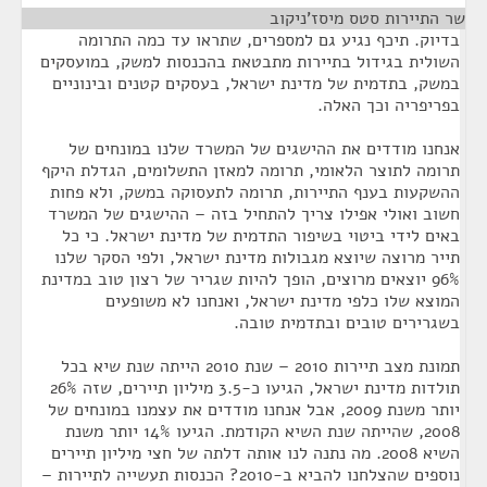
שר התיירות סטס מיסז'ניקוב
¶
בדיוק. תיכף נגיע גם למספרים, שתראו עד כמה התרומה
השולית בגידול בתיירות מתבטאת בהכנסות למשק, במועסקים
במשק, בתדמית של מדינת ישראל, בעסקים קטנים ובינוניים
בפריפריה וכך האלה.
אנחנו מודדים את ההישגים של המשרד שלנו במונחים של
תרומה לתוצר הלאומי, תרומה למאזן התשלומים, הגדלת היקף
ההשקעות בענף התיירות, תרומה לתעסוקה במשק, ולא פחות
חשוב ואולי אפילו צריך להתחיל בזה – ההישגים של המשרד
באים לידי ביטוי בשיפור התדמית של מדינת ישראל. כי כל
תייר מרוצה שיוצא מגבולות מדינת ישראל, ולפי הסקר שלנו
96% יוצאים מרוצים, הופך להיות שגריר של רצון טוב במדינת
המוצא שלו כלפי מדינת ישראל, ואנחנו לא משופעים
בשגרירים טובים ובתדמית טובה.
תמונת מצב תיירות 2010 – שנת 2010 הייתה שנת שיא בכל
תולדות מדינת ישראל, הגיעו כ-3.5 מיליון תיירים, שזה 26%
יותר משנת 2009, אבל אנחנו מודדים את עצמנו במונחים של
2008, שהייתה שנת השיא הקודמת. הגיעו 14% יותר משנת
השיא 2008. מה נתנה לנו אותה דלתה של חצי מיליון תיירים
נוספים שהצלחנו להביא ב-2010? הכנסות תעשייה לתיירות –