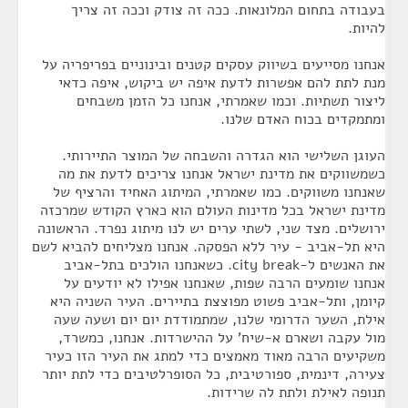
בעבודה בתחום המלונאות. ככה זה צודק וככה זה צריך
להיות.
אנחנו מסייעים בשיווק עסקים קטנים ובינוניים בפריפריה על
מנת לתת להם אפשרות לדעת איפה יש ביקוש, איפה כדאי
ליצור תשתיות. וכמו שאמרתי, אנחנו כל הזמן משבחים
ומתמקדים בכוח האדם שלנו.
העוגן השלישי הוא הגדרה והשבחה של המוצר התיירותי.
כשמשווקים את מדינת ישראל אנחנו צריכים לדעת את מה
שאנחנו משווקים. כמו שאמרתי, המיתוג האחיד והרציף של
מדינת ישראל בכל מדינות העולם הוא כארץ הקודש שמרכזה
ירושלים. מצד שני, לשתי ערים יש לנו מיתוג נפרד. הראשונה
היא תל-אביב - עיר ללא הפסקה. אנחנו מצליחים להביא לשם
את האנשים ל-city break. כשאנחנו הולכים בתל-אביב
אנחנו שומעים הרבה שפות, שאנחנו אפילו לא יודעים על
קיומן, ותל-אביב פשוט מפוצצת בתיירים. העיר השניה היא
אילת, השער הדרומי שלנו, שמתמודדת יום יום ושעה שעה
מול עקבה ושארם א-שיח' על ההישרדות. אנחנו, כמשרד,
משקיעים הרבה מאוד מאמצים כדי למתג את העיר הזו כעיר
צעירה, דינמית, ספורטיבית, כל הסופרלטיבים כדי לתת יותר
תנופה לאילת ולתת לה שרידות.