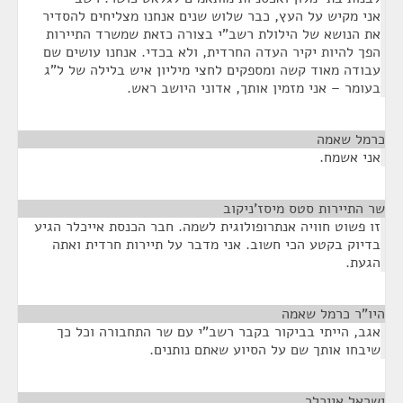
אני מקיש על העץ, כבר שלוש שנים אנחנו מצליחים להסדיר
את הנושא של הילולת רשב"י בצורה כזאת שמשרד התיירות
הפך להיות יקיר העדה החרדית, ולא בכדי. אנחנו עושים שם
עבודה מאוד קשה ומספקים לחצי מיליון איש בלילה של ל"ג
בעומר – אני מזמין אותך, אדוני היושב ראש.
כרמל שאמה
¶
אני אשמח.
שר התיירות סטס מיסז'ניקוב
¶
זו פשוט חוויה אנתרופולוגית לשמה. חבר הכנסת אייכלר הגיע
בדיוק בקטע הכי חשוב. אני מדבר על תיירות חרדית ואתה
הגעת.
היו"ר כרמל שאמה
¶
אגב, הייתי בביקור בקבר רשב"י עם שר התחבורה וכל כך
שיבחו אותך שם על הסיוע שאתם נותנים.
ישראל אייכלר
¶