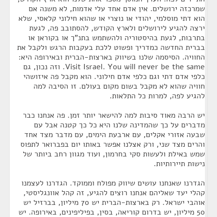
שמרכזה ירושלים. אין אדם אחד עלי אדמות, לא משנה אם
הוא דתי מוסלמי, יהודי או נוצרי או שהוא חילוני קלאסי, שלא
ירצה להגיע לירושלים ולארץ הקודש, להסתובב פה, לגעת
בתרבות, לגעת בהיסטוריה ולהשתמש בתנ"ך או בקוראן או
בברית החדשה כמדריך ופשוט ללכת בעקבות הרגש ולקבל את
החוויה. הסיסמה שלנו בשיווק בארצות-הברית ובאירופה היא:
Visit Israel. You will never be the same. וזה נכון, גם
כלפי אדם דתי וגם כלפי אדם חילוני. הוא מקבל פה איזושהי
חוויה שהוא לא מקבל בשום מקום בעולם. זו הסיבה למה
להגיע לפה, למרות כל התלאות.
יש הרבה מאוד סיבות למה להישאר יותר זמן. פה אנחנו כבר
מדברים על כך שהמדינה שלנו היא כל כך קטנה אבל עם
שבעה אזורי אקלים, עם ארבעת הימים, עם מדבר מצד אחד
והרים מצד שני, ורק אצלנו אפשר באותו יום בפברואר לתפוס
שמש באילת ולעשות סקי בחרמון, ועוד מגוון רחב ביותר של
נישות תיירותיות.
הגדרנו שאנחנו עושים שיווק מפולח וממוקד. הגדרנו לעצמנו
קהלי יעד שאליהם אנחנו רוצים להגיע, זה קהל אוונגליסטי,
אוהבי ישראל. רק בארצות-הברית יש 70 מיליון, בברזיל יש
50 מיליון, יש בדרום קוריאה, בסין, בפיליפינים, באירופה. יש