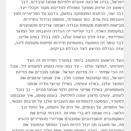
ישראל, בנינו ארבעה עוגנים ולפיהם אנחנו עובדים. דבר
ראשון זה שיווק ממוקד ומפולח למדינות מקור וקהלי יעד.
דבר שני, הרחבת התעסוקה במשק, בדגש על הפריפריה ותוך
השבחת כוח אדם. כמו שאמרתי, תוספת וגידול בתיירות
מביאות לתוספת מקומות עבודה ואנחנו צריכים מקצוענים
במקומות האלה. דבר שלישי זה הגדרה והשבחה של המוצר
התיירותי, שזה חלון הראווה שלנו, למה בכלל באים אלינו.
דבר נוסף זה השקעה בתשתיות תיירות ופיתוח מקומות לינה,
שזה הגדלת ההיצע לצד הגדלת הביקוש.
הצד הראשון והחשוב ביותר במשרד התיירות זה הצד
השיווקי. המוצר שלנו - עד כמה שזה נשמע לפעמים זול, אבל
זה הכי אמיתי - זה מדינת ישראל. אנחנו מוכרים את מדינת
ישראל, כמו קמעונאי שמוכר חלב. איך אנחנו עוטפים את
המוצר שלנו, באיזו עטיפה, באילו ערוצי מדיה אנחנו
משתמשים, באילו אפיקי שיווק ולמי אנחנו פונים – כך נוכל
לשווק. עשינו מיצוב שונה לחלוטין. בשנת 2009, איך שנכנסנו
למשרד, הפסקנו להתחרות עם השכנים שלנו על תרבות הפנאי,
על החופים, על הנופים, על הים על השמש, על החול וכך
הלאה. בזה אנחנו לא ברי תחרות. הזכרתי קודם את
האקסוגנים והאנדוגנים שמונעים אפריורי מהתיירים להגיע
פה, אז חשבנו מה יכול להיות הערך המוסף שימשוך את
התיירים לפה. הערך המוסף מספר אחת שלנו הוא ארץ הקודש,