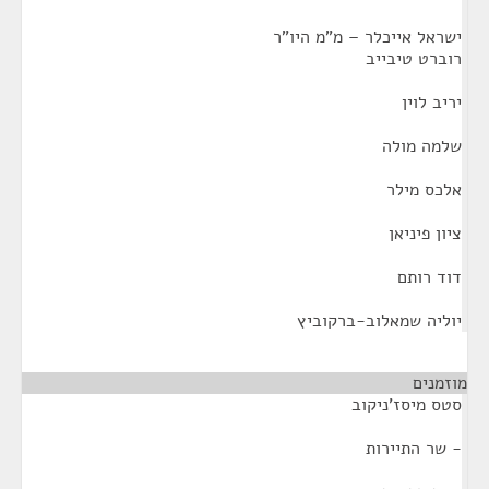
ישראל אייכלר – מ"מ היו"ר
רוברט טיבייב
יריב לוין
שלמה מולה
אלכס מילר
ציון פיניאן
דוד רותם
יוליה שמאלוב-ברקוביץ
מוזמנים
¶
סטס מיסז'ניקוב
- שר התיירות