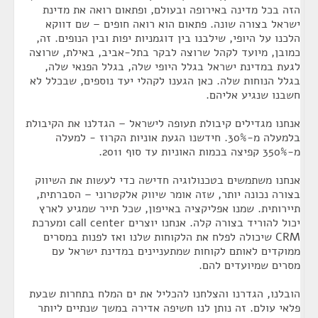
הזה בכל מדינה באירופה ובעולם, ופתאום רואה את מדינת
ישראל בצורה שונה. פתאום הוא רואה חופים – שם דווקא
הלכנו על היופי, שילבנו בין דוגמניות יפות ובין הנופים. זה,
כמובן, מיועד לקהל שרוצה לבקר בתל-אביב, באילת, שרוצה
לגעת במדינת ישראל בגלל היופי שלה, בגלל הפנאי שלה,
בגלל הנוחות שלה. כאן הגענו לקהלי יעד נוספים, שבכלל לא
חשבנו שנגיע אליהם.
אנחנו מגדילים קיבולת תעופה לישראל – הגדלנו את הקיבולת
בלמעלה מ-30%. חידשנו הגעת אוניות הקרוז - למעלה
מ-350% קפיצה בכמות האוניות עד סוף 2011.
אנחנו משתמשים בטכנולוגיה חדישה כדי לעשות את השיווק
בצורה נכונה יותר, שזה אומר שיווק אלקטרוני – הסברתית,
תיירותית. שמנו אפליקציה באייפון, שכל תייר שמגיע לארץ
יכול להוריד בצורה קלה. אנחנו יוצרים call center ומערכת
CRM שיכולה לפלח את הלקוחות שלנו ואז לפנות במסרים
ממוקדים לאותם לקוחות שמתעניינים במדינת ישראל עם
מסרים שמיועדים להם.
הובלנו, הגדרנו והצלחנו להכליל את ים המלח בתחרות שבעת
פלאי עולם. זה נותן לנו חשיפה אדירה במשך שנתיים ליותר