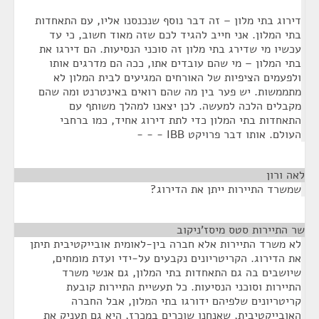
דירוג בתי מלון – זה דבר נוסף שנכנסנו אליו, עם התאחדות
בתי המלון. אני חייב להגיד לכם שזה מאוד חשוב, כי עד
עכשיו מי שדירג בתי מלון זה סוכני הנסיעות. הם דירגו את
בתי המלון – מי שהם עובדים אתו, ככה הם מדרגים אותו
ולפעמים הציפיות של האורחים המגיעים לבית המלון לא
מתממשות. יש פער בין מה שהם רואים באינטרנט ומה שהם
מקבלים הלכה למעשה. לכן יצאנו למהלך משותף עם
התאחדות בתי המלון כדי לתת דירוג אחיד, כמו ברחבי
העולם. אותו דבר פרויקט IBB - - -
לאה ורון
¶
שמשרד התיירות ייתן את הדירוג?
שר התיירות סטס מיסז'ניקוב
¶
לא משרד התיירות אלא חברה בין-לאומית אובייקטיבית תיתן
את הדירוג. הקריטריונים נקבעים על-ידי ועדת מומחים,
שיושבים בה גם התאחדות בתי המלון, גם אנשי משרד
התיירות וסוכני הנסיעות. כל תעשיית התיירות קובעת
קריטריונים שלפיהם ידורגו בתי המלון, אבל החברה
האובייקטיבית, שאנחנו שוכרים במכרז, היא גם תעניק את