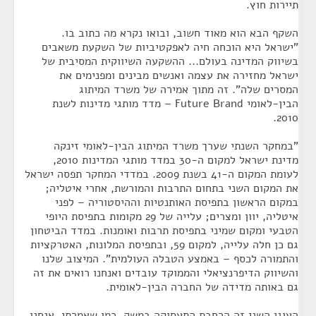
תיירות חוץ.
השקף הבא הוא מאוד חשוב, ובואו נקרא מה כתוב בו.
"ישראל היא הוכחה חיה לאפקטיביות של השקעת משאבים
בשיווק המדינה בעולם... ההשקעה השיווקית המסיבית של
ישראל מחזירה את עצמה ואנשים מבינים ומפנימים את
המסרים שלה". זה מתוך אמירה של משרד המיתוג
הבין-לאומי Future Brand – מדד מותגי מדינות לשנת
2010.
"במחקר השנתי שערך משרד המיתוג הבין-לאומי זינקה
מדינת ישראל למקום ה-30 במדד מותגי המדינות 2010,
לעומת המקום ה-41 בשנת 2009. במדדי המחקר תפסה ישראל
את המקום השני בתחום התרבות והמורשת, אחרי איטליה;
במקום הראשון בתפיסת האותנטיות וההיסטוריה – לפני
איטליה, יוון ומצרים; עלייה של 29 מקומות בתפיסת היופי
הטבעי ומקום שמיני בתפיסת תרבות ואומנות. במדד הביטחון
גם כן חלה עלייה, למקום 59, ובתפיסת המלונות, האטרקציות
והתמורה לכסף – באמצע הטבלה העולמית". המיצוב שלנו
והשיווק הדיפרנציאלי והממוקד עובדים ואנחנו רואים את זה
גם באותה מדידה של החברה הבין-לאומית.
העוגן השני זה הרחבת התעסוקה במשק. כמו שאמרתי, אנחנו