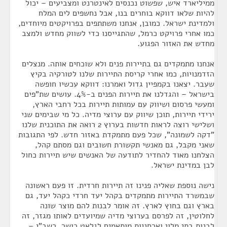
ממיליארד איש, שפשוט נכנסים לאינטרנט ומצביעים – יכול
להיות שלאו דווקא בוחרים בנו, אבל נחשפים לים המלח
ולמדינת ישראל. כמובן, אנחנו משתתפים בפרויקטים מיוחדים,
כמו אחרי פרויקט כרמל, שהתגייסנו כדי לשווק מחדש ולמצב
מחדש את האזור הפגוע.
אנחנו מתמקדים גם בתיירות פנים ולא שוכחים אותה. מנצלים
הזדמנויות, כמו אחרי קריסת התיירות שלנו לטורקיה בקיץ
שעבר. יצאנו בקמפיין גדול ואמרנו: דווקא עכשיו חופשה
בישראל – והגדלנו את תיירות הפנים ב-4%. עושים שת"פים
ומעשי פרסום ושיווק עם עמותות תיירות בכל רחבי הארץ,
ירידי תיירות, תוכן שיווק עם ערוצי מדיה. כל מי שבימים שני
ושלישי רוצה לראות חדשות בערוץ 2 רואה את התוכנית שלנו
"דקה לשמונה", שכל פעם מתמקדת באזור חדש. לפי התגובות
שאני מקבל, גם מאנשי תקשורת חשובים וגם מסתם קהל,
הצלחנו מאוד להחדיר לתודעה של האנשים שיש תיירות כחול
לבן במדינת ישראל.
נישה נוספת שאליה פנינו זה תיירות חרדית. זו פעם ראשונה
שבמשרד התיירות מתמקדים בקהל יעד חרדי כקהל יעד, גם
בארץ וגם בחוץ לארץ. זה אומר לבנות להם מוצר שונה
לחלוטין, זה לפרסם בערוצי מדיה שמיועדים לאותו מגזר, זה
לבנות בתי מלון ואכסניות מותאמים לגלאט כושר. רשב"י –