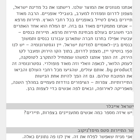
אנחנו מגוונים את המוצר שלנו. רישתנו את כל מדינת ישראל,
מצפון לדרום וממזרח למערב, בשבילי אופניים. הרבה מאוד
תיירים באים לטייל באופניים בכל רחבי הארץ. תיירות מרפא
– אנחנו מתמקדים מאוד גם בזה. ים המלח הוא אחד האתרים
הכי חשובים בעולם מבחינת תיירות מרפא. תיירות כנסים –
עכשיו אפילו בחרנו חברה שתארגן עבורנו כנסים ותמשוך
כנסים בין-לאומיים למדינת ישראל. יין וגסטרונומיה – יש לנו
150 בוטיקי יין, מצפון לדרום, בתוך הקו הירוק ומעבר לקו
הירוק. זה הופך אותנו למשהו שמתחיל להתקרב לטוסקנה,
לעמק הלואר, לנאפה וואלי וזה מאוד פופולרי. גסטרונומיה זה
by product. אותם עולים, שהגיעו מכל רחבי העולם והביאו
את המטבח שלהם. גם זה הפך להיות אחת הנישות
התיירותיות. צפרות – הציפורים נודדות פעמיים במהלך השנה,
מאפריקה לאירופה, ובאים לפה אנשים כדי לצפות בהן.
ישראל אייכלר
¶
יש איזה מספר כמה אנשים מתעניינים בצפרות, תיירים?
שר התיירות סטס מיסז'ניקוב
¶
אני מניח שאפשר לפלח את זה. אין לנו פה נתונים כאלה.