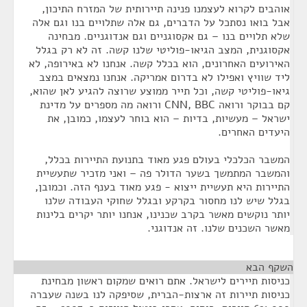
אוהבים לקרוא לעצמנו פנינה תיירותית של המזרח התיכון,
אבל בואו נסתכל על הדברים, גם אלה שתלויים בנו וגם אלה
שלא תלויים בנו – גם אקסוגניים וגם אנדוגניים. מבחינה
אקסוגנית, המצב הגיאו-פוליטי שלנו קשה. זה לא רק בגלל
האירועים האחרונים, הוא בכלל קשה. אנחנו לא באירופה, לא
ליד שוויץ ואפילו לא בדרום אמריקה. אנחנו נמצאים במצב
גיאו-פוליטי קשה, וכל תייר ממוצע שרוצה להגיע לאן שהוא,
קם בבוקר ורואה CNN, BBC ורואה מה מספרים על מדינת
ישראל – מעשיות, בדיות – הוא בוחר לעצמו, כמובן, את
היעדים האחרים.
המשבר הכלכלי בעולם פגע מאוד בתנועת התיירות בכלל,
והמשבר המתמשך בשער הדולר פה – ואני מזכיר שתעשיית
התיירות היא תעשיית ייצוא - פגע מאוד בענף הזה. וכמובן,
בגלל שיש לנו מחסור בקרקע ובגלל שחוקי העבודה שלנו
יותר נוקשים מאשר בקרב שכנינו, אנחנו יותר יקרים בלינות
מאשר השכנים שלנו. זה אנדוגני.
השקף הבא
¶
כניסות תיירים לישראל. אתם רואים שמקום ראשון מבחינת
כניסות תיירות זה ארצות-הברית, שסיפקה לנו בשנה שעברה