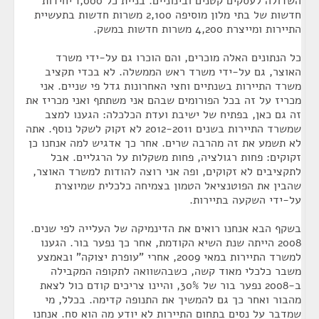
השדולה לעסקים קטנים ובינוניים. בניית כל 1,000 יחידות
חדשות של בתי מלון מוסיפה 2,100 משרות חדשות בתעשיית
התיירות ומייצרת 4,200 משרות חדשות במשק.
כל הנתונים האלה מוכרים, והם הוכרו גם על-ידי משרד
האוצר, גם על-ידי משרד ראש הממשלה. לא בכדי תקציב
משרד התיירות בשנתיים וחצי האחרונות גדל פי שניים. אני
מכריז על זה בכל הפורומים שבהם אני משתתף ואני מכריז את
זה גם כאן, בפתיח של ישיבת ועדת הכלכלה: הגענו למצב
שמשרד התיירות בשנים 2012-2011 לא זקוק לשקל נוסף. אתה
לא תשמע את זה מהרבה שרים. אחר כך אדגיש למה אנחנו כן
זקוקים: פחות רגולציה, פחות משקלות על הרגליים. אבל
לתקציבים לא זקוקים, ופה אני רוצה להודות למשרד האוצר,
שהבין את הפוטנציאל הטמון בצמיחה כלכלית שמיוצרת
על-ידי השקעה בתיירות.
בשקף הבא אנחנו רואים את הדינמיקה של העלייה לפי שנים.
2008 הייתה שנת השיא הקודמת, אחר כך נפער בור. הגענו
למשרד התיירות במאי 2009, אחרי "עופרת יצוקה" ובאמצע
משבר כלכלי מאוד קשה, כשבהשוואה לתקופה המקבילה
ב-2008 נפער בור של 30%, והיינו צריכים קודם כול לצאת
מהבור ואחר כך גם להמשיך את התנופה קדימה. בכלל, מי
שמדבר על נסים בתחום התיירות לא יודע מה הוא סח. אנחנו