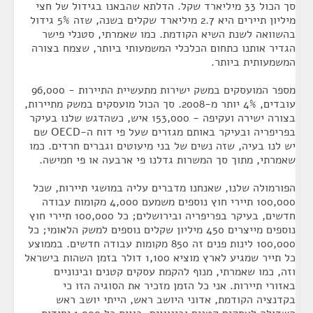
סך הכול 33 מיליארד שקל. הדלתא שהבאנו בגידול של חצי
מיליון תיירים היא 2.7 מיליארד שקלים בשנה, שזה 5% גידול
בהשוואה לשנת השיא הקודמת. כמו שאמרתי, סטנלי פישר
הגדיר אותנו כתחום הכלכלי המשמעותי ביותר, שצמח בצורה
המשמעותית ביותר.
מספר המועסקים במשק ישירות מתעשיית התיירות - 96,000
עובדים, 4% יותר מ-2008. סך הכול מועסקים במשק מתיירות,
בצורה ישירה ועקיפה - 153,000 איש, כשהדגש שלנו בעיקר
בפריפריה ובעיקר באותם מגזרים שעל פי דוח ה-OECD שם
יש לנו בעיה, שזה נשים של בני מיעוטים וגברים חרדים. כמו
שאמרתי, מתוך סך המשרות גדלנו פי ארבעה או פי חמישה.
הפורמולה שלנו, שאנחנו מדברים עליה במושגי תיירות, שכל
100,000 תיירי חוץ נוספים משמעם 4,000 מקומות עבודה
חדשים, בעיקר בפריפריה ובירושלים; כל 100,000 תיירי חוץ
נוספים מייצרים 450 מיליון שקלים נוספים למשק הלאומי; כל
100,000 לינות פנים זה 850 מקומות עבודה חדשים. בממוצע
כל תייר שמגיע לארץ מוציא 1,100 דולר בזמן השהות בישראל
וזה, כמו שאמרתי, מנוף להקמת עסקים קטנים ובינוניים
באזורי תיירות. אני כל הזמן מזכיר את הסוגיה הזו כי
בקדנציה הקודמת, אדוני היושב ראש, הייתי יושב ראש