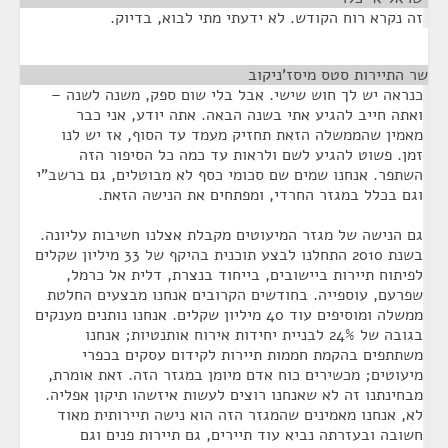
זה נקרא רוח הקודש. לא ידעתי מתי לבוא, בדיוק.
שר התיירות סטס מיסז'ניקוב
¶
כנראה יש לך חוש שישי. אבל בלי שום ספק, משנה לשנה –
ואתה חייב להגיע אתי בשנה הבאה. אתה יודע, אני כבר
מאמין שהממשלה הזאת תחזיק מעמד עד הסוף, אז יש לנו
זמן. פשוט להגיע לשם ולראות עד כמה כל הסיפור הזה
השתפר. אנחנו שמים שם סכומי כסף לא מבוטלים, גם ברשב"י
וגם בכלל במגזר החרדי, ומפתחים את הנישה הזאת.
גם הנישה של מגזר המיעוטים מקבלת אצלנו חשיבות עליונה.
בשנת 2010 התחלנו לבצע תוכנית בהיקף של 33 מיליון שקלים
לפיתוח תיירות ביישובים, בייחוד בנצרת, דלית אל כרמל,
שפרעם, עוספייה. בחודשים הקרובים אנחנו מבצעים החלטת
ממשלה ומוסיפים עוד 40 מיליון שקלים. אנחנו נותנים מענקים
בגובה של 24% לבניית יחידות אירוח אותנטיות; אנחנו
משתתפים בהקמת חממות תיירות לקידום עסקים בכפרי
מיעוטים; מכשירים כוח אדם מיומן במגזר הזה. זאת אומרת,
מבחינתנו זה לא שאנחנו רוצים לעשות איזשהו תיקון אפליה.
לא, אנחנו מאמינים שהמגזר הזה הוא נישה תיירותית מאוד
חשובה ובעזרתה נביא עוד תיירים, גם תיירות פנים וגם