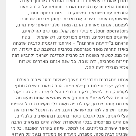
כמובן שאנחנו עושים הרבה מאוד הסכמים לשיתוף פעולה
בתחום התיירות עם מדינות ואנחנו חותמים על הרבה מאוד
הסכמים עם סיטונאים ומשווקים – tour operators,
שמשווקים אותנו בצורה אגרסיבית באותן מדינות שבחרנו
לעצמנו. אנחנו מארחים הרבה מאוד סלבריטאים: עיתונאים,
tour operators, מובילי דעת קהל, מנהיגים קהילתיים,
שחקנים מפורסמים, זמרים מפורסמים. רק אתמול – בטח
קראתם ב"ידיעות אחרונות" - אירחנו דוגמנית סרבית שזכתה
באיזו תחרות מאוד מפורסמת בסרביה ונחשבת שם לעילוי. זה
על מנת למשוך תשומת לב סרבית למדינת ישראל ולהביא לפה
תיירות מסרביה, וזה עובד. כל שנה אנחנו מארחים עשרות
אלפי מובילי דעת קהל.
אנחנו מתגברים ומרחיבים מערך פעולות יחסי ציבור בעולם
ובארץ, יעדי תיירות בין-לאומיים. הרבה מאוד חשיבה מחוץ
לקופסה, כמו למשל, ביקור הכורים הצ'יליאנים. מה זה ביקור
הכורים הצ'יליאנים? אותם 30 איש שהוציאו אותם מהאדמה.
אירחנו אותם שבוע, קיבלנו פה מאות כלי תקשורת בכל השפות
שנתנו חשיפה למדינת ישראל חינם. מה זה חינם? אירחנו את
הצ'יליאנים, אבל קיבלנו כיסוי בחינם, ובתחשיבים כלכליים,
אם היינו מפרסמים בכלי התקשורת האלה היינו מוציאים הרבה
מאוד עשרות מיליונים. או למשל, שיווק בערוץ האופנה. כל מי
שמגיע לבית מלון, מספרה, מועדון או מסעדה ננעל על הערוץ