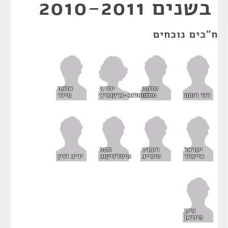
בשנים 2010-2011
ח"כים נוכחים
יוליה
שלמה
אלכס
שמאלוב-ברקוביץ
דוד רותם
מולה
מילר
ישראל
רוברט
סטס
אייכלר
טיבייב
מיסז'ניקוב
יריב לוין
ציון
פיניאן