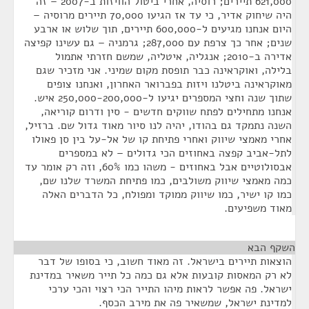
621,000 תיירים; רוסיה, אחרי ביטול הוויזות ב-2007 – זה
היה שיחוק אדיר, כי עד אז הגיעו 70,000 תיירים מרוסיה –
היום אנחנו מגיעים ל-600,000 תיירים, תוך שלוש או ארבע
שנים; אחר כך צרפת עם 287,000; גרמניה – גם עשינו קפיצה
אדירה ב-2010; אנגליה, איטליה, שמשם חזרתי אתמול
בלילה, ואוקראינה כבר תופסת מקום שמיני. אני מזכיר שגם
מאוקראינה ביטלנו ויזות בפברואר האחרון, ואנחנו צופים
שתוך שנה וחצי המספרים יגיעו ל-250,000-200,000 איש.
אנחנו מתחילים לפתח שווקים חדשים - סין ודרום קוריאה,
השנה נתמקד גם בהודו, יהיה לנו סיור מאוד גדול שם. ברזיל,
אחרי מאמצי שיווק ואחרי פתיחת קו של אל-על בין סן פאולו
לתל-אביב קפצה באחוזים הכי גדולים – לא במספרים
אבסולוטיים אבל באחוזים - משהו כמו 60%, וזה רק אומר עד
כמה מאמצי שיווק משולבים, כמו פתיחת המשרד שלנו שם,
כמו קו ישיר, כמו שיווק ממוקד ומפולח, כל הדברים האלה
מאוד משפיעים.
השקף הבא
¶
הוצאות תיירים בישראל. זה מאוד חשוב, כי בסופו של דבר
לא רק המאסות קובעות אלא גם כמה כל תייר משאיר במדינת
ישראל. פה אפשר לראות מיהו התייר הכי רצוי והכי ערכי
למדינת ישראל, שמשאיר פה את מירב הכסף.