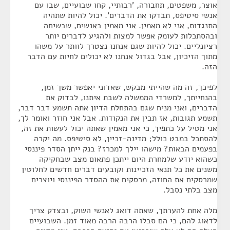
אוצר, משפטים, תחבורה, 'רבותיי, קחו שבועיים, שבו עם
אנשי סיטיפס, תבדקו את הדברים'. יכול להיות שתהיה
התנגדות, אני לא מאמין. אני מאמין באנשים, שבשיחה
ובהסתכלות לעומק אפשר למצות ולהגיע לדברים יותר
רציונליים. יכול להיות שגם אנחנו נצטרך לוותר על משהו
מתוך הזיכיון, אבל בגדול אנחנו לא יכולים לחיות עם הדבר
הזה.
לפיכך, זה מה שהייתי מבקש, שאדוני יאפשר משך זמן,
בהנחייתך, למשרדי הממשלה לשבת איתנו, לבדוק את
הדברים, ואני מניח שגם בהתחלת הדיון אתה תשמע דבר דבר,
תשמע תגובות, אז תבין את הנקודות. אבל אני חוזר ואומר לך,
אני מטיל על כתפיך, כי אני מאמין שאתה יכול לעשות את זה,
להסתכל במבט כולל; מדינה-זכיין, לא סיטיפס. מה יקרה
בפעמים הבאות? מישהו יילך למכרז? בנק ייתן הסדר פיננסי
כשהוא יודע שלמחרת היום ייתכן פתאום מצב שבחקיקה
משנים את כל תנאי הזכיינות וקובעים דברים חדשים לחלוטין
שמרסקים את החוזה, מרסקים את ההסדר הפיננסי ויוצרים
מצב בלתי נסבל.
מלה אחת להערתך, שאתה דואג לאנשי השוק, ובצדק צריך
לדאוג להם, כי הם סבלו הרבה הרבה מאוד זמן. השבועיים