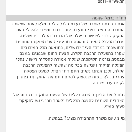
התשע"א-2011
היו"ר כרמל שאמה
¶
אנחנו כינסנו ישיבה של ועדת כלכלה ליום מלא לאחר שמשרד
התחבורה הציג בפני הוועדה צורך ברור ומיידי להשלים את
החקיקה כדי לאפשר הפעלה של הרכבת הקלה בירושלים.
ועדת הכלכלה סיירה וראתה במו עיניה את מצוקת הסוחרים
והתושבים במרכז העיר ירושלים, כתוצאה מכל העיכובים
שקרו בהפעלת הרכבת הקלה. הצעת החוק שבפנינו בעצם
מבססת נורמה חקיקתית שעליה אמורה להסדיר רישוי, נהלי
הפעלה ופיקוח וענישה בכל מה שקשור להפעלת הרכבת
הקלה, ולכן אנחנו נקיים היום דיון רציף, למעט הפסקת
צהריים. לא בטוח שנספיק לסיים היום את החוק ואז נצטרך
לקיים עוד ישיבה.
נתחיל את הדיון בהצגה כללית של הצעת החוק ובתגובות של
הצדדים השונים להצגה הכללית ולאחר מכן ניגש לחקיקת
סעיף סעיף.
מי מטעם משרד התחבורה מציג? בבקשה.