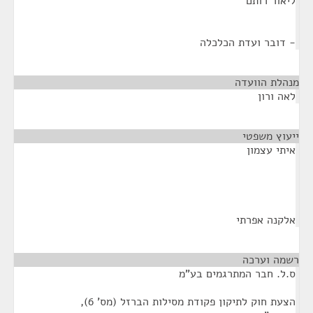
ליאור רותם
- דובר ועדת הכלכלה
מנהלת הוועדה
¶
לאה ורון
ייעוץ משפטי
¶
איתי עצמון
אלקנה אפרתי
רשמה וערכה
¶
ס.ל. חבר המתרגמים בע"מ
הצעת חוק לתיקון פקודת מסילות הברזל (מס' 6),