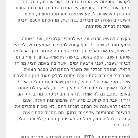
לקראת החתימה על הסכם הזיכיון. זאת אומרת, היה כבר
תיקון אחד לצורך החתימה על הסכם הזיכיון. מוכרת בהסכם
הזיכיון האפשרות לבצע שינויים מסוימים נוספים, אולם
השינויים האלה גם מכירים בזה שיש מן הסתם הסכם זיכיון
שמקנה זכויות מסוימות.
בקצרה לנושא הפגישות. יש לחבריי קלסרים, אני בטוחה.
התקיימות פגישות בין סוף 2009 לתחילת-אמצע 2011, לא היו
פגישות, אז אני לא כל כך מבינה את ההיאחזות בכך. אבל מה
שיותר חשוב, היתה באמת פגישה שתואמה באופן דחוף ביום
רביעי שעבר, לפני ארבעה ימים, אשר בה באמת הציג מר דן
הראל, המנהל הכללי של משרד התחבורה, מספר הצעות
שכביכול אמורות לתת מענה מסוים לחלק מאוד קטן מההערות
שלנו, ואני אומרת 'כביכול', מכיוון שהפתרונות הללו, אל"ף,
הועלו באופן בלתי פורמלי במהלך ישיבה, לא קיבלנו אותם
באופן כתוב, גם לא אמרו לנו איך הם ינוסחו, מה בדיוק הם
יגידו. אבל מה שחשוב מזה, זה שהפתרונות האלה, שגם
הובאו לראשונה על הכתב לפנינו היום, לא באמת פותרים את
הבעיות המהותיות שקיימות בחוק. הם נותנים להם מענה
קוסמטי לכל היותר, אבל זה לא פתרון מהותי, לפחות בחלק
מהדברים.
לעניין סמכויות ה-JPTA, אני רוצה להדגיש, מדובר בגוף