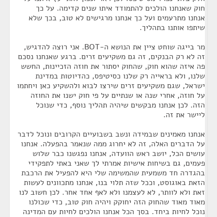
חוק שאנחנו הולכים להתמודד איתו שנים קדימה. על כך
אנחנו מתרעמים ועל כך אנחנו מרגישים לא טוב, בכך שלא
שיתפו אותנו בתהליך.
מר בייגה שוחט ציין את הנושא ה-BOT. אני רוצה להדגיש,
זה לא רק הבנקים, זה גם משקיעים זרים. ברגע שאנחנו נסכם
פה איזה שהוא חוק, שהחוק יסתור את חוזה הזכיינות, החשש
שלנו, ולא בראייה רק שלנו כסיטיפס, כהדיוטות במדינת
ישראל, שגם משקיעים זרים שירצו לבוא ולהשקיע כאן ויחתמו
על חוזה, אחרי שנה או שנתיים על פי חוק ישנו את החוזה
הזה. לכן אנחנו מבקשים שיהיה תהליך נוסף, כדי שנוכל
ליישר את זה.
אנחנו מאמינים שבמידה ונשב בשבועיים הקרובים ונוכל לדבר
על הדברים האלה, זה לא יחרוג ממה שנאמר בהפעלה. אנחנו
עושים הכל, יושב ראש הוועדה, אנחנו נפגשנו כבר שלוש
פעמים, גם בשיחות אישיות אמרתי לך שאני באתי לתפקידי
בהגדרה חד משמעית שהמשימה שלי היא להפעיל את הרכבת
הזאת באוגוסט, וככל שזה תלוי בנו, אנחנו מתכוונים לעשות
זאת ולא לוותר, לא לעצמנו ולא לאף אחד אחר. לכן חשוב לנו
מאוד מאוד שהחוק הזה יחוקק ויהיה חוק טוב, כדי שכולנו
נוכל לחיות ביחד. בסך הכל אנחנו הולכים לחיות עם המדינה