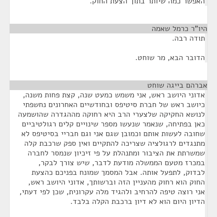
האפשר כמה שיותר בתוך הצעת החוק.
היו"ר כרמל שאמה
¶
תודה רבה.
הדובר הבא, מר שוחט.
אברהם בייגה שוחט
¶
אדוני היושב ראש, אני משמש כמעט שנה, קצת פחות משנה,
כיושב ראש של חברת סיטיפס ובחודשיים האחרונים נחשפתי
לנושא החקיקה שלצערי הרב היא רחוקה מההגדרה שהושמעה
כאן בפתיחה, שנאמר שנעשו מספר שינויים קלים רגולטיביים
שחובה לעשות אותם וכמובן שגם אני וגם חבריי בסיטיפס לא
מתנגדים לרגולציה שצריכה להתקיים ואין ספק שרכבת קלה
שמשרתת את הציבור ומתנהלת על פי זיכיון שנמסר לחברה
במכרז מטעם הממשלה מודעת לדבר, שיש צורך לבקר,
לבדוק, לתפעל אותה. אבל המסמך שמונח בפניכם כהצעת
החוק הוא רחוק מהעניין הזה וברשותך, אדוני היושב ראש,
אני רוצה טיפה להרחיב ולהגיד מלה עקרונית, שכן לפי דעתי,
הדיון היום הוא לא דיון ברכבת הקלה בלבד.