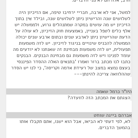
הרב, אלה הם לא פני הדברים.
למשל, אני לא ארבה, חבריי ירחיבו טיפה, אם הזיכיון היה
לשלושים שנה והרישיון ניתן לשלושים שנה, ובילד אִין בתוך
הזיכיון יש מה עושים במקרה שמתנהלים גרוע, ולממשלה יש
אלף כלים לטפל בעניין, באמצעות חוק הזיכיון, לא עולה על
הדעת שהרישיון ניתן לארבע שנים ובתום ארבע שנים יכולה
הממשלה להכניס שינויים בניגוד לזיכיון. יש לזה משמעות
תפעולית, יש לזה משמעות מבחינת זה שאנחנו לא יודעים מה
עומד לפנינו ויש לזה משמעות גם מבחינת הבנקים. הבנקים
כתבו לנו מכתב ברור ואמרו 'בתנאים האלה ההסדר הפיננסי
בעצם נמצא במצב של רעידת אדמה וקריסה', כי לנו יש הסדר
שההלוואה צריכה להינתן---
היו"ר כרמל שאמה
¶
הצגתם את המכתב הזה לוועדה?
אברהם בייגה שוחט
¶
לא, לפי דעתי לא הביאו, אבל הוא ישנו, אתם תקבלו אותו
בהמשך הדברים.