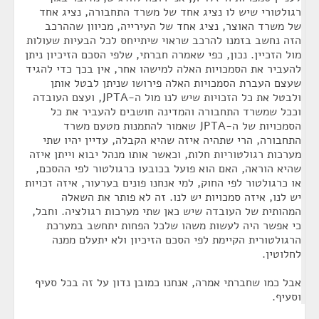
רגולטורי שיש לו נציג אחד של משרד התחבורה, נציג אחד
של משרד האוצר, נציג אחד של העירייה, מכיוון שההרכב
הזה נחשב בזמנו להרכב שראוי שיתייחס לכל הבעיות שעולות
מול הזכיין. נכון, כפי שאמרה חברתי, שלפי הסכם הזיכיון ניתן
להעביר את הסמכויות האלה למישהו אחר, אין בכך כדי להגיד
שעצם העברת הסמכויות האלה פירושו שניתן לבטל אותן
ולבטל את כל הזכויות שיש לנו מול ה-JPTA, ועצם העובדה
וככל שמשרד התחבורה והמדינה חושבים להעביר את כל
הסמכויות של ה-JPTA שאמור להתמנות מטעם משרד
התחבורה, הרי שתהיה איזה שהיא הקבלה, עדיין יהיו שתי
מערכות רגולטוריות חלות, וכאשר אותו מנהל יבוא וייתן איזה
שהיא הוראה, האם הוא פועל בכובעו כרגולטור לפי ההסכם,
או כרגולטור לפי החוק, למי אנחנו פונים בערעור, איזה זכויות
יש לנו, איזה סמכויות יש לנו. זה לא פותר את השאלה
המהותית של העובדה שיש כאן שתי מערכות רגולציה. וחבל,
כי אפשר היה לעשות משהו שלכל הפחות יתחשב במערכת
הרגולטורית הקיימת לפי הסכם הזיכיון ולא יתעלם ממנה
לחלוטין.
אבל כמו שחברתי אמרה, אנחנו כמובן נדון על זה בכל סעיף
וסעיף.