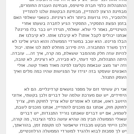
ההתנהלות כלפי חברת סיטיפס, מבחינת העברת החומרים,
מבחינת הרצון להתדיין, מבחינת הבקשות שלנו להתדיין
ולהסביר, היו גרועות ביותר ולא רציניות. כשאני שאלתי האם
בזמן הפצת התסקיר, התסקיר הגיע לחברה בשעתו אחרי
השינויים, נאמר לי שלא. שאלתי, תגידו יש כבר בלו פרינט?
אנחנו יכולים לקבל אותו? לא קיבלנו אותו. לא קיבלנו את
הבלו פרינט. הוא שכב במשרדי הממשלה והוא הגיע אלינו לא
דרך משרד התחבורה. היה סירוב מוחלט לתת לנו אותו. יכול
להיות שזה חלק מההסבר ששאלת, מה קרה, איך זה... עובדה.
היתה התנהלות, לפי דעתי, לא סבירה, לא רצינית, לא טובה,
וזה יצר מצב שבאמת נקלענו לפינה מאוד מאוד קשה. אולי
האנשים שעסקו בזה יגידו על הפגישות שהיו כמה מלים ואיך
העסק התנהל.
אני רק עשיתי זום על מספר נושאים קרדינליים. הם לא
היחידים, יש שם מערכת שלמה של דברים ולכן בקשתי, אדוני
היושב ראש, אנחנו לא אומרים שלא צריך לחוקק חוק, צריך
לחוקק חוק, אנחנו גם מוכנים להתדיין, אנחנו מוכנים לשבת,
לשמוע, אם יש דברים שאנחנו נוריד התנגדות, יש דברים
שאולי הממשלה תבין מה שהיא עושה כלפי הציבור, מה קורה,
ולכן הייתי מבקש מכבודו שיאפשר לנו תקופת זמן, בהוראתך,
יש לך סמכות לבוא ולהגיד למשרדי הממשלה הרלוונטיים,