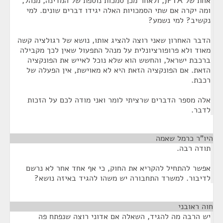
אחת של JPTA, ולאחר מכן סמכות נוספת של המדינה, מנהל,
ומה יקרה אם שתי הסמכויות האלה יגידו דברים שונים. למי
נקשיב? למי נשמע?
הדבר האחרון שאני רוצה להציג אותו, נושא של רגולציה קשה
מאוד ולא פרופורציונלית על מנהל התפעול שאין לכך מקבילה
ברכבת ישראל, והחשש הוא שלא נוכל לאייש את הפונקציה
הזאת. אם הפונקציה הזאת היא לא מאוישת, אין הפעלה של
רכבת.
אלה מספר הדברים שרציתי לומר ואני מודה לכם על הזכות
לדבר.
היו"ר כרמל שאמה
¶
תודה רבה.
אפשר להתחיל להקריא את החוק, כי אף אחד אחר לא נרשם
לדיבור. למשרד התחבורה יש משהו להגיד באיזה נושא?
חוה ראובני
¶
יש הרבה מה להגיד, השאלה אם אדוני רוצה שנפתח פה