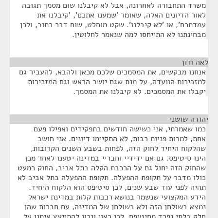
משרד התחבורה לאחרונה, אבל לא קיבלנו שום מסמך תגובה
לאור הדיונים האלה, שאומר 'שמענו אתכם', 'קיבלנו את
עמדתכם', או 'לא קיבלנו'. שקט מוחלט, שום דבר כתוב, ולכן
מבחינתנו לא התייחסו למה שנאמר לחלוטין.
לאה ורון
¶
אנחנו מבקשים, את המסמכים שלכם מכאן ולהבא, להעביר גם
למזכירות הוועדה, על מנת שגם יושב הראש וגם המזכירות
יקבלו את המסמכים. לא קיבלנו את המסמך.
יהודה שושני
¶
כמו שאמרתי, אני כשישה חודשים בתפקידים ואפילו פעם
אחת, למרות פניות רבות, לא התקיימו דיונים. אני חושב
שהלקוח היחיד לחוק הזה, לפחות בשבע השנים הקרובות,
הינו סיטיפס. גם אם ידידיי וחבריי במדינה יטענו לאחר מכן
שהחוק הזה יחול גם על הרכבת הקלה בתל אביב, החוק כמעט
כולו מדבר על תקופת ההפעלה. תקופת ההפעלה בתל אביב לא
תהיה לפני עוד שבע שנים, לכן סיטיפס הוא הלקוח היחיד.
הידע המקצועי שנשמר בנושא רכבות קלות במדינת ישראל
נמצא בשולחן הזה ולא בשולחן של המדינה, עם חברות שהן
חלק בלתי נפרד מסיטיפס. לכן ראוי ונכון להתייעץ איתנו על