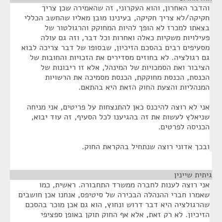
והדבר האחרון, והוא העקרוני, זה שהאמירה שכן צריך
חקיקה/לא צריך חקיקה, בעינינו מובן מאליו שהחשב הכללי
בצאתו למכרז לא הופך להיות המחוקק והרגולטור של
פעילויות משקיות כאלה ואחרות וכל דבר, וזה גם עולה
מסעיפים רבים בהסכם הזיכיון, שבסופו של דבר צריכה לבוא
גם רגולציה. לא בחוזים מסדירים את הזכויות והחובות של
הציבור ואת הסמכויות של המינהל, אלא זו ריבונות של
הכנסת, הכנסת מחוקקת, הכנסת מסמיכה את הרשויות
המנהליות והצעת החוק הזאת היא בהתאם.
אני לא רוצה להיכנס כאן להתנצחות על פריטים, אני מניחה
שניאלץ לעשות את זה בהגיענו לכל הסעיף, זה עוד יבוא,
הכניסה לפרטים.
ובכך אדוני רוצה שנתחיל בהקראת החוק.
גיתית שיינין
¶
אני רוצה לענות לחברה ממשרד התחבורה. ראשית, כמו
שאמרו חברי ההנהלה הבכירה של סיטיפס, אנחנו אכן חושבים
שהרגולציה היא דבר דרוש ונחוץ, הוא גם אכן מוכר בהסכם
הזיכיון. לא רק זאת, אלא אף החוק תוקן באופן ספציפי