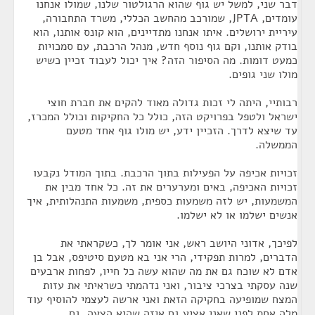
דבר שני, למשל יש גוף שהוא הרגולטור שלנו, שמולו אנחנו
עומדים, JPTA, שמורכב מהחשב הכללי, משרד התחבורה,
עיריית ירושלים. איתו אנחנו מתדיינים, הוא קונס אותנו, הוא
בודק אותנו, וקם גוף נוסף חדש, מנהל הרכבת, עם סמכויות
כמעט דומות. מה הסיפור הזה? איך יכול לעבוד זכיין כשיש
מולו שני גופים.
רבותיי, היתה לי זכות גדולה מאוד להקים את חברת חוצי
ישראל ולטפל בפרויקט הזה, כולל כל החקיקות וכולל המכרז,
עד שיצא לדרך. הזכיין ידע, יש מולו גוף אחד מטעם
הממשלה.
זכויות אכיפה על הפעילות בתוך הרכבת. בתוך המודל נקבעו
זכויות האכיפה, באים ומערערים את זה. כל אחד מבין את
המשמעות, יש לזה משמעות כספית, משמעות התנהלותית, איך
אנשים ישלמו או לא ישלמו.
לפיכך, אדוני היושב ראש, אני אומר לך, כשקראתי את
הדברים, למרות תפקידי, הרי אני בא מטעם סיטיפס, אבל בן
אדם לא שוכח גם את מה שהוא עשה כל חייו, לפחות ארבעים
שנה עסקתי בצרכי ציבור, ואני נדהמתי כשראיתי את עזות
המצח שמופיעה בחקיקה הזאת ואני ארשה לעצמי להוסיף עוד
מלה אחת לפני שאני אציע גם איזה שהיא הצעה. גם