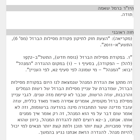
היו"ר כרמל שאמה
¶
תודה.
חוה ראובני
¶
(מקריאה): "הצעת חוק לתיקון פקודת מסילות הברזל (מס' 6),
התשע"א-2011".
"1. בפקודת מסילות הברזל (נוסח חדש), התשל"ב-1972
(להלן – הפקודה), בסעיף 1 – (1) במקום ההגדרה "המנהל"
יבוא: "המנהל" – מי שמונה לפי סעיף 2א, לפי העניין".
זה מתקן את הגדרת המנהל שנמצאת לנו היום בפקודת מסילות
הברזל, שמדברת על עניין מסילות הברזל של רשות הנמלים
והרכבות, שזה הרשות, שכבר לא קיימת מזה שנים. לגבי עניין
מסילת ברזל מקומית, אומרים אמירה מאוד מאוד כללית, שזה
עובד מדינה ששר התחבורה מינה בהודעה ברשומות, וזה לא
אומר שום דבר על מי הוא המנהל, זה רק אומר איך ממנים
אותו. אנחנו, ב-2א רוצים לתת להגדרת המנהל, כיוון שהוא
עתיר סמכויות, קצת יותר תוכן ולתת קצת יותר תנאים למי יכול
להיות מנהל. להגדרה הזאת אנחנו נגיע בהמשך.