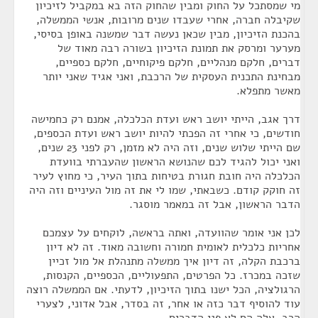
מי שמסתכל על החוק ומבין שהחוק הזה בא במקביל לזיכיון
שקיבלה חברה, אחרי שעבדו שנים מרובות, אנשי הממשלה,
בהכנת הזיכיון, מבין שכאן נעשה דבר שמשנה באופן בסיסי,
מערער ומרסק את תמונת הזיכיון בשורה רבה מאוד של
דברים, חלקם מנהליים, חלקם פיקוחיים, חלקם כספיים,
מבחינת התכנית העסקית של הרכבת, ואני אגיד שאני יותר
מאשר מתפלא.
דרך אגב, הייתי יושב ראש ועדת הכלכלה, אמנם רק כחמישה
חודשים, כי אחרי זה הפכתי להיות יושב ראש ועדת הכספים,
שם הייתי שלוש שנים, וזה היה לא מזמן, רק לפני 23 שנים,
ואני יכול להגיד לכם שהנושא הראשון שהעברתי בוועדת
הכלכלה היה חובת חגורת בטיחות בתוך העיר, כי מחוץ לעיר
זה חוקק קודם. כשבאתי, שמו לי את זה מול העיניים וזה היה
הדבר הראשון, אבל זה במאמר מוסגר.
לכן אני אומר שהוועדה, ואתה בראשה, לוקחים על עצמכם
אחריות כלכלית לאומית חמורה וחשובה מאוד. זה לא דיון
ברכבת הקלה, זה דיון איך ממשלה מתנהלת אל מול זכיין
שזכה במכרז. כל הפרטים, התפעוליים, הכספיים, הקנסות,
הרגולציה, הכל ישנו בתוך הזיכיון, לדעתי. אם הממשלה רוצה
עוד להוסיף דבר כזה או אחר, זה בסדר, אבל אדוני, לצערי