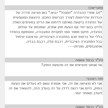
(מקריאה)
¶
"(2) אחרי ההגדרה "המנהל" יבוא:" כאן מגיעה סדרה של
הגדרות שדרושות לצורך הכרטוס החכם. היועצת המשפטית
של הוועדה ביקשה מאיתנו לדחות את הדיון בסעיפים האלה
ולדון בהם יחד עם הצעת חוק אחרת, שמונחת על שולחן
הוועדה, תיקון מספר 100 לפקודת התעבורה, שעוסקת בהסדר
כללי של כרטוס חכם בתחבורה הציבורית, שרצוננו שיחול
בכל התחבורה הציבורית, רכבת קלה, רכבת כבדה,
אוטובוסים, מוניות---
היו"ר כרמל שאמה
¶
אז אנחנו מוציאים את זה מהצעת החוק?
חוה ראובני
¶
אני לא מוציאה את זה, אני אומרת שאם לא נשלים את הצעת
החוק, היום אני רוצה לדלג על זה בשלב הזה, להשאיר את זה
לשלב מאוחר יותר.
היו"ר כרמל שאמה
¶