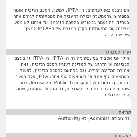
אם ניכנס כאן לפרטים; ה-JPTA, למשל, הסכם הזיכיון אומר
במפורש שהממשלה יכולה להעביר את סמכויותיה לגורם אחר
בעתיד, זה נאמר במפורש בהסכם הזיכיון, אז אנחנו לא ממש
מבינים את ההיאחזות בקרן המזבח של ה-JPTA למשך
שלושים שנה.
יערה למברגר
¶
אולי אני אסביר במשפט מה זה ה-JPTA. ה-JTPA זו בעצם
הנציגות או הזרוע של המדינה לעניין הסכם הזיכיון. זאת
אומרת המדינה יכולה, וגם בהתאם להסכם הזיכיון, לפעול
באמצעות גוף אחד או באמצעות גוף אחר. JPTA אלה ראשי
תיבות, Jerusalem Public Transport Authority. כמו
שההסכם הזה כיום כולו באנגלית, גם הרשות הממונה, שמה
הוא באנגלית.
קריאה
¶
זה Administration, לא Authority.
לאה ורון
¶