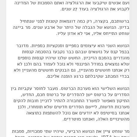
ועם אנשים שיקבעו את הרגולציה ואתם הסמכות של המדינה
לקבוע את הרגולציה בעוד 27 שנים.
ברשותכם, בקצרה, רק כמה דוגמאות קטנות לפני שנתחיל
בדיון. הנושא של הגבלה של היתר של ארבע שנים. מר בייגה
שוחט התייחס אליו, אני לא אדון עליו.
הנושא השני הוא עיצומים כספיים וסנקציות כספיות. מדובר
בכפל קנס על נושאים שבהם כבר נקבעו בהסכמה קנסות
מוגדרים בהסכם הזיכיון. החשש שלנו שיהיו קנסות נוספים
שלא נמצאים במודל הפיננסי ולא נוכל לעמוד בהם ולכן לא
רק אנחנו חוששים מהעניין, גם הבנקים חוששים מהעניין ולא
בכדי המכתב שקיבלתם כרגע הופנה אליכם.
הנושא השלישי הוא מערכת הכרטוס. מעבר לחוסר עקביות בין
הסדרים על כרטוס ישן להסדרים על כרטוס חכם, החדש,
התיקון מאפשר למשרד התחבורה להתיר לזכיין חובות להקים
מערכות חדשות, ליישם הסדרים חדשים שלא תומחרו, ולכן
אנחנו בסיטיפס לא יודעים אם נוכל להשתפות כתוצאה
מהשינויים האלה, ואנחנו מוטרדים.
מר שוחט ציין את הנושא הרביעי, שיהיו שתי סמכויות, סמכות