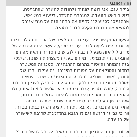
חוה ראובני
¶
בוקר טוב. אני רוצה לפתוח ולהודות לוועדה שהתגייסה,
ליושב ראש הוועדה, למנהלת הוועדה, לייעוץ המשפטי,
שהתגייסו לסייע לנו לקיים את הדיון הזה על מנת שנוכל
להוציא את הרכבת הקלה לדרך במועד.
הצעת החוק שבפנינו עניינה ברגולציה של הרכבת הקלה. כיום
אנחנו רוצים לצאת לדרך עם רכבת קלה שאין שום הסדרה של
מי יכול להיות מפעיל רכבת קלה, שום הסדרה חוקית מה הם
התנאים להיות מפעיל ומי הם בעלי המקצועות השונות שיעסקו
בזה והמותר והאסור בתחום ההתנהגות וסמכויות המשטרה
לחקור והסנקציות על מסורות למיניהן. זה עיקרו ולבו של
החוק, כאשר בשוליו, בהזדמנות חגיגית זו, אנחנו עושים
מספר תיקונים חיוניים לפקודת מסילות הברזל, לעניין הרכבת
הכבדה, לסלק מספר אנכרוניזמים שאי אפשר לחיות איתם, ולו
ההתייחסות והסמכויות שניתנות לרשות הנמלים והרכבות,
שעברה מן העולם כבר לפני מספר שנים. שם זה ברמת
התיקונים הטכניים, לא בא לתת רגולציה רק לרכבת הכבדה,
אף כי גם זו דרושה וגם זו תובא בהזדמנות קרובה לאישורה
של הוועדה.
אנחנו מקווים שהדיון יהיה פורה ומאיר ושנוכל להשלים ככל