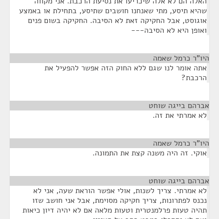
האלה הם לא אלה שיכריעו את נסיעת הרכבת. אני מקווה
שהיא תיסע, מתי שאנחנו חושבים שתיסע, בתחילת או באמצע
אוגוסט, אבל החקיקה זאת לא הסיבה. החקיקה בשום פנים
ואופן היא לא הסיבה---
היו"ר כרמל שאמה
¶
אתה אומר לנו שגם ללא החוק הזה אפשר להפעיל את
הרכבת?
אברהם בייגה שוחט
¶
לא אמרתי את זה.
היו"ר כרמל שאמה
¶
אוקי. זה היה משנה קצת את התמונה.
אברהם בייגה שוחט
¶
לא אמרתי. צריך לשנות, אולי אפשר הוראת שעה, אני לא
נכנס לפתרונות, צריך חקיקה מסוימת, אבל אני חושב שזו
תהיה טעות פרלמנטרית וטעות מלאה אם לא יהיה דיון כיאות