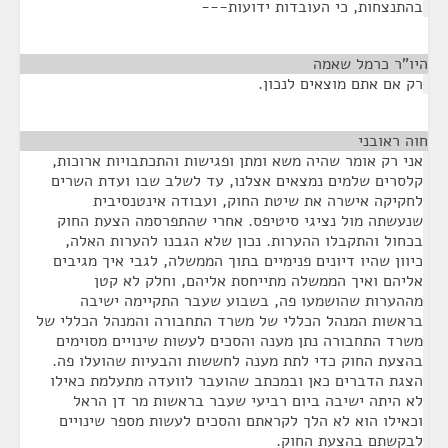
בהתנצחות, כי העובדות ידועות---
היו"ר כרמל שאמה
¶
רק אם אתם מוצאים לנכון.
חוה ראובני
¶
אני רק אומר שהיה משא ומתן ופגישות והתכתבויות ארוכות,
קלסרים שלמים נמצאים אצלנו, עד לשלב שבו ועדת השרים
לחקיקה אישרה את שיטת החוק, ועבודה אינטנסיבית
שנעשתה מול נציגי סיטיפס. אחרי שהתפרסמה הצעת החוק
בכחול והתקבלו ההערות. נכון שלא הגבנו להערות האלה,
כיוון שהיו דיונים פנימיים בתוך הממשלה, לגבי איך מגיבים
אליהם ואיך הממשלה מתייחסת אליהם, וחלק לא קטן
מההערות שהושמעו פה, בשבוע שעבר התקיימה ישיבה
בראשות המנהל הכללי של משרד התחבורה והמנהל הכללי של
משרד התחבורה נתן מענה והסכים לעשות שינויים מסוימים
בהצעת החוק כדי לתת מענה לחששות והבעיות שהועלו פה.
הצגת הדברים כאן ובמכתב שהועבר לוועדה מתעלמת כאילו
לא היתה ישיבה ביום רביעי שעבר בראשות מר דן הראל
וכאילו הוא לא הלך לקראתם והסכים לעשות מספר שינויים
לבקשתם בהצעת החוק.