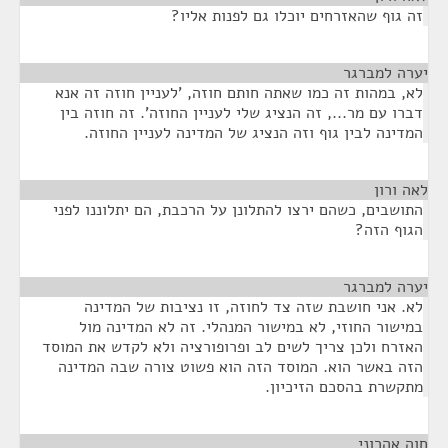
זה גוף שהאזרחים יוכלו גם לפנות אליו?
יערה למברגר
¶
לא, במהות זה כמו שאתה חותם חוזה, 'לעניין חוזה זה אנא
דברו עם מר..., זה הנציג שלי לעניין החוזה'. זה חוזה בין
המדינה לבין גוף וזה הנציג של המדינה לעניין החוזה.
לאה ורון
¶
התושבים, כשהם ירצו להתלונן על הרכבת, הם יתלוננו לפני
הגוף הזה?
יערה למברגר
¶
לא. אני חושבת שזה צד לחוזה, זו נציבות של המדינה
במישור החוזי, לא במישור המנהלי. זה לא המדינה מול
האזרח ולכן צריך לשים לב ופרופורציה ולא לקדש את המוסד
הזה באשר הוא. המוסד הזה הוא פשוט צורה שבה המדינה
מתקשרת בהסכם הזיכיון.
חוה אהרוני
¶