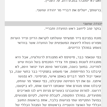
ואם לא יסתכלו במבט רחב על העניין.
ברשותך, ישלים את דבריי מר יהודה שושני.
יהודה שושני
¶
בוקר טוב ליושב ראש הוועדה וחבריי.
מונח בפניכם נייר תמציתי ששלחנו לקראת הדיון ונייר הערות
מפורט נשלח ליועצת המשפטית של הוועדה אשר בוודאי
נשמע במהלך הדיונים.
כפי שנאמר כבר, סיטיפס לא מתנגדת לרגולציה, אבל היא
מתנגדת לשנות באופן חד צדדי הסכמים בשל הכוח שיש
למדינה. במשך כשנה, מפברואר 2010 ועד ינואר 2011, לא
קיבלנו כל התייחסות. אני משמש בתפקידי כבר כחצי שנה, כך
שאני יכול לומר דברים באופן אישי, מניסיוני. לא נפגשו
איתנו. גם את דף הטיוטה שקיבלנו, כפי שאמר מר שוחט,
קיבלנו אותו מגורם אחר שאנחנו דרשנו אותו, לא ביקשנו,
דרשנו. למרות שהעברנו כעשרים פניות ויש לנו תאריכים
מתועדים, במהלך התקופה, לקבלת טיוטה, לקיום מפגשים,
בפועל התקיימו שתי פגישות בלבד, אחת בראשות החשב
הכללי של האוצר והשנייה בראשותו של המנהל הכללי של