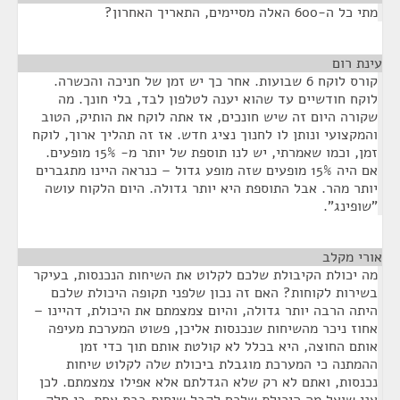
מתי כל ה-600 האלה מסיימים, התאריך האחרון?
עינת רום
¶
קורס לוקח 6 שבועות. אחר כך יש זמן של חניכה והכשרה.
לוקח חודשיים עד שהוא יענה לטלפון לבד, בלי חונך. מה
שקורה היום זה שיש חונכים, אז אתה לוקח את הותיק, הטוב
והמקצועי ונותן לו לחנוך נציג חדש. אז זה תהליך ארוך, לוקח
זמן, וכמו שאמרתי, יש לנו תוספת של יותר מ- 15% מופעים.
אם היה 15% מופעים שזה מופע גדול – כנראה היינו מתגברים
יותר מהר. אבל התוספת היא יותר גדולה. היום הלקוח עושה
"שופינג".
אורי מקלב
¶
מה יכולת הקיבולת שלכם לקלוט את השיחות הנכנסות, בעיקר
בשירות לקוחות? האם זה נכון שלפני תקופה היכולת שלכם
היתה הרבה יותר גדולה, והיום צמצמתם את היכולת, דהיינו –
אחוז ניכר מהשיחות שנכנסות אליכן, פשוט המערכת מעיפה
אותם החוצה, היא בכלל לא קולטת אותם תוך כדי זמן
ההמתנה כי המערכת מוגבלת ביכולת שלה לקלוט שיחות
נכנסות, ואתם לא רק שלא הגדלתם אלא אפילו צמצמתם. לכן