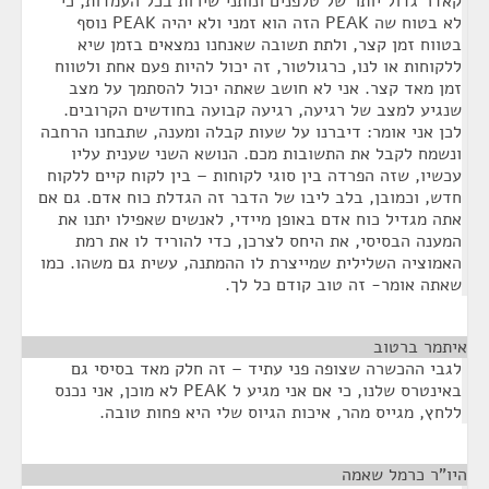
קאדר גדול יותר של טלפנים ונותני שירות בכל העמדות, כי
לא בטוח שה PEAK הזה הוא זמני ולא יהיה PEAK נוסף
בטווח זמן קצר, ולתת תשובה שאנחנו נמצאים בזמן שיא
ללקוחות או לנו, כרגולטור, זה יכול להיות פעם אחת ולטווח
זמן מאד קצר. אני לא חושב שאתה יכול להסתמך על מצב
שנגיע למצב של רגיעה, רגיעה קבועה בחודשים הקרובים.
לכן אני אומר: דיברנו על שעות קבלה ומענה, שתבחנו הרחבה
ונשמח לקבל את התשובות מכם. הנושא השני שענית עליו
עכשיו, שזה הפרדה בין סוגי לקוחות – בין לקוח קיים ללקוח
חדש, וכמובן, בלב ליבו של הדבר זה הגדלת כוח אדם. גם אם
אתה מגדיל כוח אדם באופן מיידי, לאנשים שאפילו יתנו את
המענה הבסיסי, את היחס לצרכן, כדי להוריד לו את רמת
האמוציה השלילית שמייצרת לו ההמתנה, עשית גם משהו. כמו
שאתה אומר- זה טוב קודם כל לך.
איתמר ברטוב
¶
לגבי ההכשרה שצופה פני עתיד – זה חלק מאד בסיסי גם
באינטרס שלנו, כי אם אני מגיע ל PEAK לא מוכן, אני נכנס
ללחץ, מגייס מהר, איכות הגיוס שלי היא פחות טובה.
היו"ר כרמל שאמה
¶