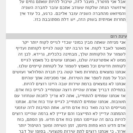
אבל אני מוטרד, מעבר לזה, שיכול להיות שאתם נחים על
איזושהי הנחה שלקוח שעוזב אתכם עובר לחברה השניה
והמיואש מהחברה השניה עובר אליכם. כרגע, כל עוד אין
תחרות אמיתית בשוק הזה, יש דלת מסתובבת כזו.
עינת רום
¶
אני מניחה שאתה מבין כמוני שכדי לגייס לקוח יותר יקר
מאשר לאבד לקוח. אז הרבה יתר קשה לגייס לקוחות ועדיף
לשמור על הלקוחות שלך, מבחינה כלכלית, גרידא. לכן זה
ממש לא אסטרטגיה שלנו, ואנחנו עושים כל מאמץ לגייס
לקוחות חדשים וכל מאמץ לשמור על לקוחות קיימים שלנו.
אנחנו נמצאים בתחרות מאד קשה בין חברת הסלולאר ועושים
הכל על מנת לשפר את השירות. אני מסכימה אתך שהיום
אנחנו לא נמצאים ברמת שירות שבה היינו רוצים להיות.
בתחילת דבריך אמרת שהיית רוצה שנתחייב לגייס כוח אדם.
אז אנחנו שמחים להתחייב, אתה לא צריך לחכות שנחזור עם
תשובות. אנחנו שמחים להתחייב לגייס עוד כוח אדם. אנחנו
מגייסים הרבה מאד כוח אדם חדש. אחת הסיבות לזה שזמני
ההמתנה עדיין לא התייצבו והם עדיין לא ברמה שהיינו רוצים
להיות בהם זה שגייסנו המון כוח אדם חדש. מן הסתם, כוח
אדם חדש הוא פחות מיומן, זמן השיחה ומשך הטיפול יותר
ארוך, כי אנחנו רוצים לתת שירות מקצועי. בסופו של דבר