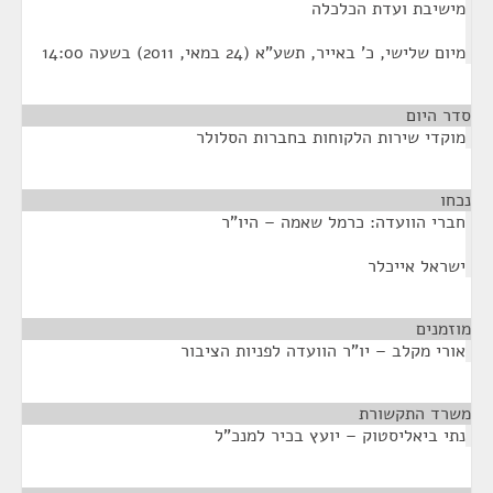
מישיבת ועדת הכלכלה
מיום שלישי, כ' באייר, תשע"א (24 במאי, 2011) בשעה 14:00
סדר היום
מוקדי שירות הלקוחות בחברות הסלולר
נכחו
¶
חברי הוועדה: כרמל שאמה – היו"ר
ישראל אייכלר
מוזמנים
¶
אורי מקלב – יו"ר הוועדה לפניות הציבור
משרד התקשורת
¶
נתי ביאליסטוק – יועץ בכיר למנכ"ל