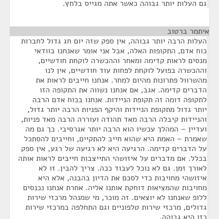
גם העלות יותר גבוהה כאשר אתה מגייס בלחץ.
איתמר ברטוב
¶
העלות הרבה יותר גבוהה, אין ספק שזה יום חג גדול לחברות
כוח אדם, התקופות האלה, אבל אני אומר שאנחנו בוודאי
מנסים לראות קדימה ומאחר וההכשרה לוקחת חודשיים,
וההכשרה בפועל לוקחת לפחות עוד חודשיים, אין לנו
מהשרוול פתרונות מהיום למחר. אנחנו חייבים לראות את
הדברים קדימה. אגב, אם אנחנו נשווה את התקופה הזו
לתקופה דומה זה תקופת הניידות. אנחנו בכוח אדם הרבה
יותר גדול מתקופת הניידות והיקף הפניות הרבה יותר גדול,
והניידות קיבלה הרבה מאד תהודה ועוררה הרבה מאד פניות,
ועדיין – המהלך עכשיו הוא הרבה יותר אגרסיבי. כך גם מה
שאמרת – האמת היא שהוא חייב להתקיים, וחייבים להסתכל
על הדברים קדימה. הרגיעה היא לא רגיעה של רגע, אין ספק
בכלל. אם מדברים על איזושהי התייצבות חייבים לראות אותה
לאורך זמן. גם לא נוכל לעבוד ככה. צריך להבין. זו לא
איזושהי מחויבות כדי לסכם את הדיון בהבנה, אלא היא
מחויבות שהמציאות דוחקת אותנו אליה. אחרת אנחנו נכנסים
ללופ שאנחנו לא יוצאים. זה מוכר, מי שמנהל מרכזי שירות
גדולים, מרכזי שירות טלפוניים וגם התחלפה במרכזי שירות
כזו היא גבוהה.