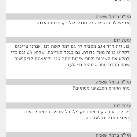
היו"ר כרמל שאמה
¶
אז יש לכם נטישה כל חודש של 4% מכוח האדם.
עינת רום
¶
כן, וזה דרך אגב מסביר לך גם למה קשה לנו, אנחנו צריכים
לקלוט כמות מאד גדולה, גם בגלל העזיבה, שהיא 4% וגם כדי
למלא את השירות ולתת שירות יותר טוב ולהיענות לביקושים
שהם הרבה יותר גבוהים מ- 15%.
היו"ר כרמל שאמה
¶
מתי הקורס הספציפי מסתיים?
עינת רום
¶
יש לנו הרבה קורסים במקביל. כל שבוע נכנסים לי עוד
נציגים חדשים לעבודה.
היו"ר כרמל שאמה
¶