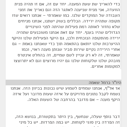
כדי להאריך שת שעת המענה. יחד עם זה, אם זו תהיה פנית
הוועדה, אני מניח שניענה לאתגר הזה וגם נאריך את זמני
העבודה של המוקדים שלנו. כמו שאמרתי – אנחנו רואים שזו
תקופה שתהיה ירידה. הכללים בשוק ישתנו, אנחנו מניחים
שלא נחזור לאותה רמת פעילות שהיתה לפני השינויים
הגדולים שהיו בענף. יחד עם זאת אנחנו משוכנעים שתהיה
ירידה מהתקופה הנוכחית ולכן, גם היקף הפעילות שלנו והיקף
ההיערכות שלנו יותאם בהתאמה תוך כדי שאנחנו באמת – גם
אחרי הירידה נקיים שירות סביר שנותן מענה ראוי, וכמו
שאמרתי, זה לא רק עניין לשם שמיים, זה בהחלט אינטרס
מובהק שלנו שלקוחות שלנו גם יהיו מרוצים וגם לא יתרוצצו
למקומות אחרים.
היו"ר כרמל שאמה
¶
אז אל"ף, אנחנו שמחים לשמוע שיש נכונות בכיוון הזה. אנחנו
נשמח לקבל נתונים מדויקים על איזה שעות מדובר ועל איזה
היקף מענה – אם מדובר בהרחבה של השעות האלה.
דבר נוסף שעלה, שנחשף, בין היתר בתקשורת, בנושא הזה,
זה הפרדה בין סוגי לקוחות. יש כמה הפרדות. יש כל מיני