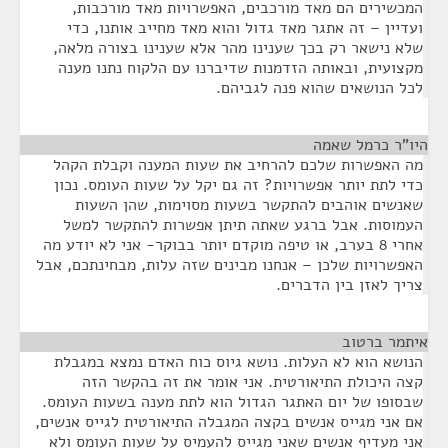
המכשירים הם מאד מורכבים, האפשרויות מאד מורכבות,
ועדיין – זה אתגר מאד גדול והוא מאד מחייב אותנו, כדי
שלא נישאר רק בכך שענינו מהר אלא שענינו בצורה מלאה,
מקצועית, ובאותה הזדמנות שדיברנו עם הלקוח נתנו מענה
לכל הנושאים שהוא פנה לגביהם.
היו"ר כרמל שאמה
¶
מה האפשרות שלכם להרחיב את שעות המענה וקבלת הקהל
כדי לתת יותר אפשרויות? זה גם יקל על שעות העומס. נכון
שאנשים אוהבים להתקשר בשעות מסוימות, שהן השעות
העמוסות. אבל ברגע שאתה תיתן אפשרות להתקשר למשל
אחרי 8 בערב, או טיפה מוקדם יותר בבוקר- אני לא יודע מה
האפשרויות שלכן – אנחנו מבינים שזה עלות, מבחינתכם, אבל
צריך לאזן בין הדברים.
איתמר ברטוב
¶
הנושא הוא לא העלות. נושא גיוס כוח האדם נמצא במגבלת
קצה היכולת התיאורטית. אני אומר את זה בהקשר הזה
שבסופו של יום האתגר הגדול הוא לתת מענה בשעות העומס.
אם אני מגייס אנשים בקצה המגבלה התיאורטית לגייס אנשים,
אני מעדיף אנשים שאני מגייס להעמיס על שעות העומס ולא