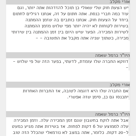
אורי מקלב
¶
יש הצעת חוק שלי שאולי כן תוכל להזדהות אתה יותר, וגם
עוד כמה חברי כנסת. אתה חתום על זה, אנחנו רגילים לחתום
ביחד על הצעות חוק. אנחנו כותבים בה שזמן ההמתנה
בשירות לקוחות לא יהיה יותר מפי שלוש מזמן ההמתנה
לשירות המכירה. הפער שיש היום בין זמן ההמתנה בין שירותי
מכירה, כשתוך שניה אתה מקבל את התשובה - -
היו"ר כרמל שאמה
¶
דווקא החברה שלו עומדת, לדעתי, בפער הזה של פי שלוש -
-
אורי מקלב
¶
אם החברה שלו היא דוגמה לטובה, אז החברות האחרות
יתכנסו גם כן, סימן שזה אפשרי.
היו"ר כרמל שאמה
¶
אבל אתה לוקח בחשבון שגם זמן המכירה עלה. וזמן המכירה
עלה לממוצע של 6 דקות לפחות. אז בשירות אתה מגיע כמעט
ל-20 דקות. כלומר, אתה במצב לא נורמאלי שהכלל הזה טוב