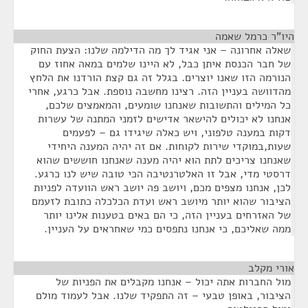
היו"ר כרמל שאמה
¶
שאלה אחרונה – אני אגיד לך מה הדילמה שלנו: הצעת החוק
של חבר הכנסת איתן כבל, לא היינו שלמים במאה אחוז עם
הנורמה הזו שאנו יוצרים. בגלל זה גם קצת הורדנו את הלחץ
מהדוושה בעניין הזה. רצינו מחשבה נוספת. אבל כרגע, אחרי
כל המילים והתשובות שאנחנו שומעים, והמאמצים שלכם,
אנחנו לא יכולים להישאר אדישים לזמני המתנה של עשרות
דקות במענה טלפוני, ויש כאלה שיגידו גם – לפעמים
שעות,במוקדי שירות לקוחות. אם זה יהיה המענה היחידי
שאנחנו צריכים לתת הוא יהיה מענה שאנחנו חוששים שהוא
דרסטי מדי, אבל זו האלטרנטיבה הכי טובה שיש לנו כרגע.
לכן, אנחנו מצפים מכם, ויושב פה יושב ראש הוועדה לפניות
הציבור שהוא יותר מיושב ראש ועדת הכלכלה כתובת לזעמם
של האזרחים בעניין הזה, כי הם באים בטענות אלינו יותר
ממה שאליכם, כי אנחנו נתפסים כמי שאחראים על העניין.
אורי מקלב
¶
מול החברות אתה יכול – אנחנו מקבלים את הפניות של
הציבור, באופן טבעי – זה התפקיד שלנו. אבל לעמוד מולם