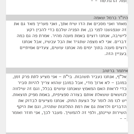
ומול הרגולטור - -
היו"ר כרמל שאמה
¶
מאחר ואני מסכים את הדו שיח אתך, ואני מעריך מאד גם את
זה שנפגשנו לפני כן, את הפניה שלכם כדי להכין רקע
לישיבה, אנחנו רוצים באמת מענה מהיר. אמרת פה גם כמה
דברים. אני לא מצפה שתגיד את הכל עכשיו, אבל אנחנו
רוצים מענה בתוך ימים מה אנחנו עושים, צעדים אמיתיים
בעניין הזה.
איתמר ברטוב
¶
אל"ף, אנחנו נעביר תשובות. בי"ת – אני מציע לתת פרק זמן,
כמובן – לא ארוך מדי, אבל כמובן שהוא צריך להיות סביר
כדי לראות האם המאמץ שאנחנו עושים בכלל, וגם זה שילווה
לנושאים ששאלת אותם בצורה ספציפית, באמת מפיק תוצאות.
יש לנו מה לומר על הצעת החוק. אנחנו מציעים לבדוק את
הדברים ולראות גם את רמת התלונות שתהיה, וגם את היקף
השירות שיינתן, ולפי זה להמשיך. מעבר לכך, אני חוזר ואומר
- -