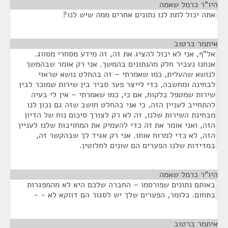
היו"ר כרמל שאמה
¶
אתה יכול לתת לנו נתונים אחרים ממה שיש לנו?
איתמר ברטוב
¶
אל"ף, אני לא יכול להציג את זה, זה מידע מסחרי מסווג.
אנחנו נעביר חלק מהנתונים בהמשך. אני רק אומר שבהמשך
לנושא שהעלית, כמו שאמרתי – זה בהחלט נושא שראוי
לבחינה ומחשבה, כדי לייצר פער סביר בין שירות שמוכר לבין
שירות שמטפל בלקוח, אם כי, כמו שאמרתי – אין לי בעיה
להתחייב לעניין הזה, כי אני בהחלט חושב שזה גם נכון לנו
מבחינת השירות שלנו, זה לא רק לצורך סיכום נוח של הדיון
הזה, ואני אומר את זה כדי להעמיק את המחויבות שלנו לעניין
הזה, לא כדי למרוח אותו. אני רק אגיד לך שבהקשר זה,
במדידות שלנו הפערים הם שונים לחלוטין.
היו"ר כרמל שאמה
¶
באותם נתונים שפורסמו – החברה שלכם היא לא מהמפגרות
בתחום. כלומר, הפערים שלך יש לסגור הם דווקא לא - -
איתמר ברטוב
¶