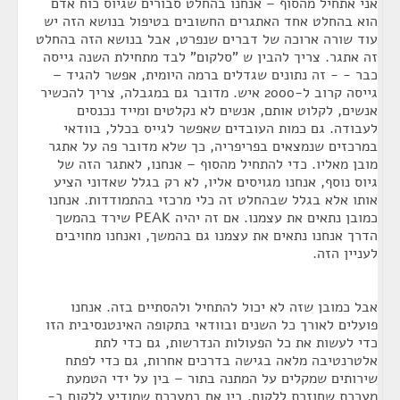
אני אתחיל מהסוף – אנחנו בהחלט סבורים שגיוס כוח אדם
הוא בהחלט אחד האתגרים החשובים בטיפול בנושא הזה יש
עוד שורה ארוכה של דברים שנפרט, אבל בנושא הזה בהחלט
זה אתגר. צריך להבין ש "סלקום" לבד מתחילת השנה גייסה
כבר - - זה נתונים שגדלים ברמה היומית, אפשר להגיד –
גייסה קרוב ל-2000 איש. מדובר גם במגבלה, צריך להכשיר
אנשים, לקלוט אותם, אנשים לא נקלטים ומייד נכנסים
לעבודה. גם כמות העובדים שאפשר לגייס בכלל, בוודאי
במרכזים שנמצאים בפריפריה, כך שלא מדובר פה על אתגר
מובן מאליו. כדי להתחיל מהסוף – אנחנו, לאתגר הזה של
גיוס נוסף, אנחנו מגויסים אליו, לא רק בגלל שאדוני הציע
אותו אלא בגלל שבהחלט זה כלי מרכזי בהתמודדות. אנחנו
כמובן נתאים את עצמנו. אם זה יהיה PEAK שירד בהמשך
הדרך אנחנו נתאים את עצמנו גם בהמשך, ואנחנו מחויבים
לעניין הזה.
אבל כמובן שזה לא יכול להתחיל ולהסתיים בזה. אנחנו
פועלים לאורך כל השנים ובוודאי בתקופה האינטנסיבית הזו
כדי לעשות את כל הפעולות הנדרשות, גם כדי לתת
אלטרנטיבה מלאה בגישה בדרכים אחרות, גם כדי לפתח
שירותים שמקלים על המתנה בתור – בין על ידי הטמעת
מערכת שחוזרת ללקוח, בין אם במערכת שמודיע ללקוח ב-