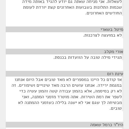
לשאלות. אני מניחה שאתה גם יודע להגיד באותה מידה
שכמות התלונות בשבועות האחרונים קצת יורדת לעומת
החודשים האחרונים.
מיטל בשארי
¶
לא במועצה לצרכנות.
אורי מקלב
¶
תגידי מילה טובה על הוועדות בכנסת.
עינת רום
¶
אז קודם כל היינו במספרים לא מאד טובים אבל היום אנחנו
במגמת ירידה. אנחנו עושים הרבה מאד שינויים ושיפורים. זה
לא רק בסיסמה, אלא בהמון עבודה קשה והמון עשיה כדי
לשפר את רמת השירות. אתה מוטרד מזמני המתנה, ואני
מבטיחה לך שגם אני לא ישנה בלילה כשזמני ההמתנה לא
טובים.
היו"ר כרמל שאמה
¶