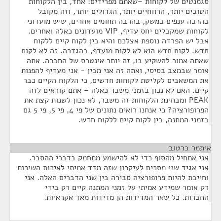
סגמנטים של לקוחות –שאתם מפרידים: אחד, בין הלקוחות
הטובים יותר, הרווחיים יותר, הגדולים יותר, וזה מקובל
בהרבה ענפים במשק, בהרבה תחומים אחרים, שיש מועדוני
לקוחות שמקבלים יחס עדיף, VIP מועדונים כאלה ואחרים.
אבל יש הפרדה נוספת אצלכם והיא בין לקוח קיים ללקוח
חדש. לקוח חדש הוא לא לקוח מועדף, בהגדרה. זה לא לקוח
שאתה אמור להשקיע בו, זה יותר אינטרס של החברה. אתה
אומר שבמצב בסיסי, ואתה זה אני מבין - אני מעדיף להפנות
את המשאבים לקליטת לקוחות חדשים, כי הלקוח הקיים כבר
קיים. האם לא נכון בזמני משבר כאלה – אתם קוראים לזה
PEAK ומבחינת הלקוחות זה משבר, לא נכון לשנות קצת את
הפרופורציה? כי אנחנו רואים נתונים של פי 4, פי 5, פי 5 גם
בזמני המתנה, בין לקוח קיים ללקוח חדש.
איתמר ברטוב
¶
אני אתחיל מהסוף כדי לא להישמע מתחמק בדברי ההסבר.
אני אגיד שני מסכים לעיקרון שזה מדד אמיתי לאיכות השירות
וחייבת להיות פרופורציה סבירה בין שני הדברים האלה. אני
רק אומר שמידע אמיתי על זמני המתנה קיים רק בידי
החברות. כל שאר המדידות הן מדידות מאד אקראיות.