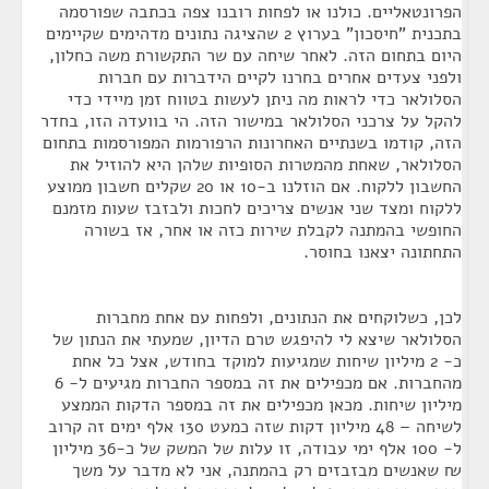
הפרונטאליים. כולנו או לפחות רובנו צפה בכתבה שפורסמה
בתכנית "חיסכון" בערוץ 2 שהציגה נתונים מדהימים שקיימים
היום בתחום הזה. לאחר שיחה עם שר התקשורת משה כחלון,
ולפני צעדים אחרים בחרנו לקיים הידברות עם חברות
הסלולאר כדי לראות מה ניתן לעשות בטווח זמן מיידי כדי
להקל על צרכני הסלולאר במישור הזה. הי בוועדה הזו, בחדר
הזה, קודמו בשנתיים האחרונות הרפורמות המפורסמות בתחום
הסלולאר, שאחת מהמטרות הסופיות שלהן היא להוזיל את
החשבון ללקוח. אם הוזלנו ב-10 או 20 שקלים חשבון ממוצע
ללקוח ומצד שני אנשים צריכים לחכות ולבזבז שעות מזמנם
החופשי בהמתנה לקבלת שירות כזה או אחר, אז בשורה
התחתונה יצאנו בחוסר.
לכן, כשלוקחים את הנתונים, ולפחות עם אחת מחברות
הסלולאר שיצא לי להיפגש טרם הדיון, שמעתי את הנתון של
כ- 2 מיליון שיחות שמגיעות למוקד בחודש, אצל כל אחת
מהחברות. אם מכפילים את זה במספר החברות מגיעים ל- 6
מיליון שיחות. מכאן מכפילים את זה במספר הדקות הממצע
לשיחה – 48 מיליון דקות שזה כמעט 130 אלף ימים זה קרוב
ל- 100 אלף ימי עבודה, זו עלות של המשק של כ-36 מיליון
₪ שאנשים מבזבזים רק בהמתנה, אני לא מדבר על משך