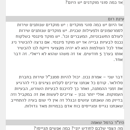
אז כמה סוגי מוקדנים יש היום?
עינת רום
¶
אז היום יש כמה סוגי מוקדים : יש מוקדים שנותנים שירות
לסמרטפונים ולפעילות טכנית. יש מוקדים שנותנים שירות
לעולם החשבוניות, המעברים וכו'. יש מוקד פיננסי כשלקוח
נכנס לבעיות גבייה אז יש מוקד פיננסי. אם נרצה להכשיר ניג
אחד לכל העולמות הוא לא יהיה מקצועי וייקח לנו להכשיר
אותו בערך 5 חודשים. אז זה משהו שהוא לא ריאלי. זה דבר
אחד.
דבר שני – אמרת נכון. יכול להיות סמנכ"ל שירות בחברת
סלולאר. קודם כל אנחנו צריכים לקלוט נציגים כדי להרגיע
את זמני ההמתנה, ואחר כך להיכנס לבעיות השורש, הבעיות
העמוקות. אולי יותר נכון - צריכים לעשות את זה במקביל וזה
בדיוק מה שאנחנו עושים ובגלל זה אין לי שום בעיה להתחייב
שאנחנו נגייס ומגייסים כוח אדם בכמויות מאד גדולות.
היו"ר כרמל שאמה
¶
מה הצפי שלכם לחודש יוני? כמה אנשים תגייסו?