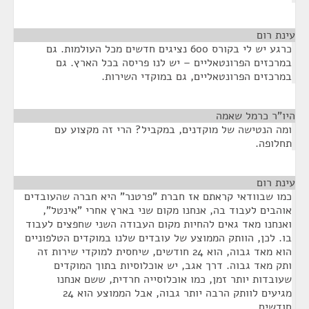
עינת רום
¶
כרגע יש לי בקורס 600 נציגים חדשים מכל העולמות. גם
במרכזים הפרונטאליים – יש לנו פריסה בכל הארץ. גם
במרכזים הפרונטאליים, גם במוקדי השירות.
היו"ר כרמל שאמה
¶
ומה הנטישה של מוקדנים, במקביל? הרי זה מקצוע עם
תחלופה.
עינת רום
¶
כמו שבוודאי קראתם אז חברת "פרטנר" היא חברה שהעובדים
אוהבים לעבוד בה, אנחנו מקום שני בארץ אחרי "אינטל",
ואנחנו מאד גאים להחיות מקום העבודה השני שחפצים לעבוד
בו. לכן, הוותק הממוצע של עובדים שלנו במוקדים הטלפוניים
הוא מאד גבוה, הוא 24 חודשים, שיחסית למוקדי שירות זה
ותק מאד גבוה. דרך אגב, יש אוכלוסיות בתוך המוקדים
שעובדות יותר זמן, כמו אוכלוסייה חרדית, ששם אנחנו
מגיעים לוותק הרבה יותר גבוה, אבל הממוצע הוא 24
חודשים.