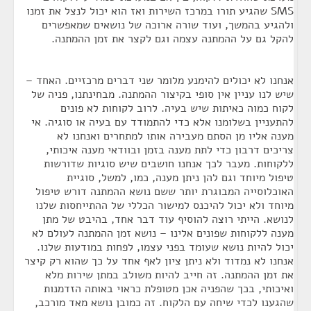
SMS שהגיע תורו במרכז השירות ואז הוא יכול לנצל את זמנו
ולהגיע בהמשך, ועוד שורה ארוכה של נושאים שמאפשרים
להקל גם על ההמתנה עצמה וגם לקצר את זמן ההמתנה.
אנחנו לא יכולים להימנע מלומר שני דברים מרכזיים. האחד –
שיש לנו עניין אין סופי בקיצור ההמתנה. מבחינתנו, פניה של
לקוח כמוה כאיתות שיש בעיה. לרוב לקוחות לא פונים
להתעניין בשלומנו אלא כדי להתמודד עם בעיה או סוגיה. אי
מענה אליו מן הסתם מעבירה אותו למתחרים ואנחנו לא
צריכים דרבון כדי לתת מענה בזמן ובוודאי מענה איכותי,
ללקוחות. מעבר לכך אנחנו חושבים שיש סוגיות שדורשות
טיפול מיוחד וגם להן ניתן מענה, כמו, למשל, סוגיית
האוכלוסייה המבוגרת יותר ששם נושא ההמתנה דורש טיפול
מיוחד ולא יכול להיכנס למישור הכללי של ההתייחסות שלנו
לנושא. הייתי רוצה להוסיף עוד דבר אחד, בהיבט של מתן
מענה ללקוחות שפונים אלינו – נושא זמן ההמתנה לעולם לא
יכול להיות נושא שעומד בפני עצמו, לפחות במודעות שלנו.
אנחנו לא נמדוד ולא ניתן ציון לאף אחד על כך שהוא רק קיצר
את זמן ההמתנה. זה חייב להיות משולב במתן שירות מלא
ואיכותי, בכך שהפניה אכן מטופלת כראוי באותה הזדמנות
שהגענו לכדי שיחה עם הלקוח. זה כמובן נושא מאד מורכב,