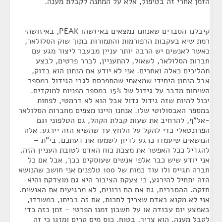
הזמן אחרי זה בטיפול, אלא על המתנה לקבלת מענה.
קיבלנו הסברים שאנחנו נמצאים באיזשהו PEAK, באיזושהי
רמת שיא בעקבות הרפורמות והתמורות בתוך שוק הסלולאר,
כאשר לאנשים יש הרבה יותר עניין מבעבר ליצור מגע עם
חברות הסלולאר, לשאול, להתעניין, לברר פרטים, לבצע
תהליכים כאלה ואחרים. אני לא יודע אם הנתון הוא בדוק,
אבל הנתון היחידי שמצאתי שהתפרסם לגבי הגידול במספר
השיחות מדבר על גידול של 15% במספר הפניות למוקדים.
יכול להיות שזה גידול גדול אבל הוא לא דרמטי, לפחות
במספר האבסולוטי שלו. אנחנו היינו מצפים מחברות הסלולאר
-אל"ף, להרחיב את שעות קבלת הקהל, גם הטלפוני וגם
הפרונטאלי כדי להקל על הלחץ עד שהשיא הזה יירגע. אלה
הנושאים שיעמדו כרגע לדיון לשמעו את דעתכם. בי"ת –
להגדיל ככל האפשר את מצבת כוח האדם לטובת העניין הזה.
אני יודע שיש כבר אלפי אנשים שעוסקים בכך, אבל אם כל
חברה תגייס ולו עוד כמות של 100 טלפנים אני חושב שהנושא
הזה יתחיל להירגע, כי צעקת הציבור היא גם מוצדקת והיא
חזקה. ההסברים, גם אם הם נכונים, לא מרגיעים את האנשים.
אני לא מקנא באדם שצריך לחכות, אם זה בביתו, במשרדו,
באמצע יום עבודה או על חשבון זמנו הפרטי – זמן כזה כדי
לקבל מענה. הוא צריך, בטוח, כוס מים קרים ומזגן כי זה