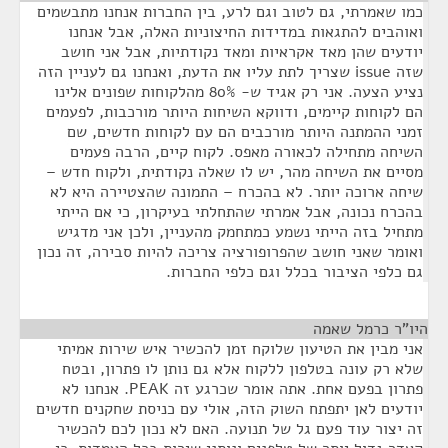
כמו שאמרתי, גם לטוב וגם לרע, בין החברות אנחנו מתבשמים
ואוהבים להתגאות במדידות החיצוניות האלה, אבל אנחנו
יודעים שהן מאד אקראיות ומאד נקודתיות, אבל אני חושב
שזה issue שצריך לתת עליו את הדעת, ואנחנו גם לעניין הזה
נציע הצעה. אני רק אגיד ש- 80% מהלקוחות שפונים אלינו
הם לקוחות קיימים, ודווקא השיחות היותר מורכבות, לפעמים
זמני ההמתנה היותר מורכבים הם עם לקוחות חדשים, שם
השיחה מתחילה לכאורה מאפס. לקוח קיים, הרבה פעמים
מסיים את השיחה מהר, יש לו שאלה נקודתית, ולקוח חדש –
שיחה ארוכה יותר. לא בהכרח – התמונה שהצטיירה היא לא
בהכרח נכונה, אבל אמרתי שהתחלתי בעיקרון, כי אם הייתי
מתחיל בזה הייתי נשמע כמתחמק מהעניין, ולכן אני מדגיש
ואומר שאני חושב שהפרופורציה צריכה להיות סבירה, זה נכון
גם כלפי הציבור בכלל וגם כלפי החברות.
היו"ר כרמל שאמה
¶
אני מבין את הטיעון שלוקח זמן להכשיר איש שירות אמיתי
שלא רק עונה בטלפון ללקוח אלא גם נותן לו פתרון, ובטח
פתרון בפעם אחת. אתה אומר שכרגע זה PEAK. אנחנו לא
יודעים לאן יתפתח השוק הזה, אולי עם כניסת שחקנים חדשים
זה יצור עוד פעם גל של תנועה. האם לא נכון לכם להכשיר