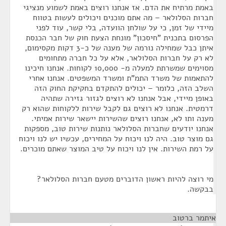
באמת מרתיח את הדם. אז אנחנו רוצים באמת לשמוע מנציגי
חברות הסלולאר – מה אתם מוכנים ויכולים לעשות בטווח
מיידי של זמן, כי על שולחן הוועדה, בלי קשר, עוד לפני
הפרסום בתכנית "חיסכון" מונחת הצעת חוק של חבר הכנסת
איתן כבל שמחילה נורמה של מענה של כ-3 דקות מקסימום,
לא רק על חברות הסלולאר, אלא על כל חברה מתחומים
מסוימים שמשרתת למעלה מ- 10,000 לקוחות. אנחנו חיכינו
להתאמות של משרד התמ"ת ומשרד המשפטים. אנחנו אחרי
השלב הזה, כלומר – יכולים להתקדם בחקיקת החוק הזה
באופן מיידי, אבל אנחנו לא רוצים לגזור גזירה שתהיה
דרמטית. אנחנו לא רוצים גם לקבל שירות ללקוחות שהוא רק
מענה ותו לא, אנחנו רוצים שהשירות יישאר שירות אמיתי.
אנחנו יודעים שחברות הסלולאר נותנות שירות טוב, מספקות
גם מוצר טוב. היה לנו ויכוח על המחירים, עכשיו יש לנו ויכוח
על רמת השירות. אין לנו ויכוח על טיב המוצר שאתם מוכרים.
מי רוצה להיות ראשון הדוברים מטעם חברות הסלולאר?
בבקשה.
איתמר ברטוב
¶