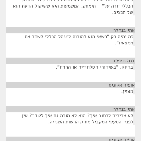
הכללי יורה על" – תימחק. המשמעות היא ששיקול הדעת הוא
של הנציב.
אתי בנדלר
¶
זה יהיה רק "רשאי הוא להורות למנהל הכללי לשדר את
ממצאיו".
דנה נויפלד
¶
בדיוק. "בשידורי הטלוויזיה או הרדיו".
אופיר אקוניס
¶
מצוין.
אתי בנדלר
¶
לא צריכים לכתוב איך? הוא לא מורה גם איך לשדר? אין
לפניי הסעיף המקביל מחוק הרשות השנייה.
אופיר אקוניס
¶