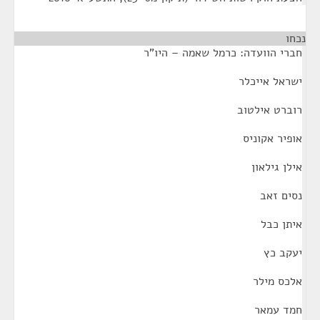
נכחו
¶
חברי הוועדה: כרמל שאמה – היו"ר
ישראל אייכלר
רוברט אילטוב
אופיר אקוניס
אילן גילאון
נסים זאב
איתן כבל
יעקב כץ
אלכס מילר
חמד עמאר