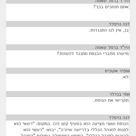
היו"ר כרמל שאמה
¶
אתם תומכים בכך?
דנה נויפלד
¶
כן, אין לנו התנגדות.
היו"ר כרמל שאמה
¶
מישהו מחברי הכנסת מתנגד להשוות?
אופיר אקוניס
¶
לא.
אתי בנדלר
¶
תקריאי את הנוסח.
דנה נויפלד
¶
הנוסח שאני מציעה הוא בסעיף קטן (ה). במקום: "רשאי הוא
לפנות למנהל הכללי בדרישה שיורה", יבוא: "רשאי הוא
להורות למנהל הכללי". הסיפא המתחילה במילים "המנהל