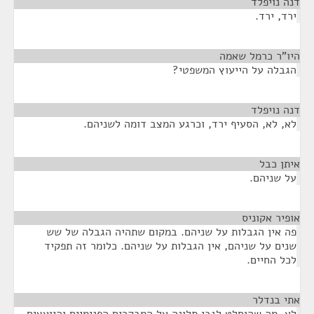
דנה נויפלד
¶
ירד, ירד.
היו"ר כרמל שאמה
¶
הגבלה על הייעוץ המשפטי?
דנה נויפלד
¶
לא, לא, הסעיף ירד, וכרגע המצב דומה לשניהם.
איתן כבל
¶
על שניהם.
אופיר אקוניס
¶
פה אין הגבלות על שניהם. במקום שתהיה הגבלה של שש
שנים על שניהם, אין הגבלות על שניהם. כלומר זה תפקיד
לכל החיים.
אתי בנדלר
¶