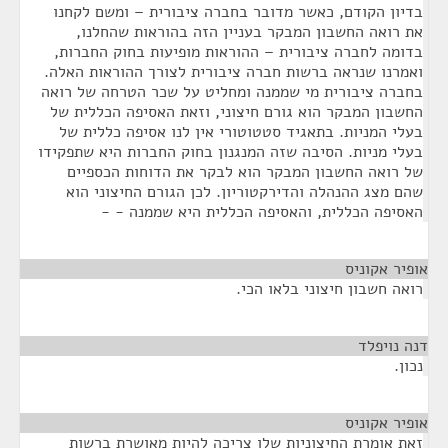
בדיון הקודם, כאשר מדובר בחברה ציבורית – ומשם לקחנו
את רואה החשבון המבקר בעניין הזה בהוראות שהחלנו,
בדומה לחברה ציבורית – ההוראות מופיעות בחוק החברות,
ואמרנו שנראה ברשות חברה ציבורית לצורך ההוראות האלה.
בחברה ציבורית מי שממנה ומחליט על שכר הטרחה של רואה
החשבון המבקר הוא גורם חיצוני, וזאת האסיפה הכללית של
בעלי המניות. בתאגיד סטטוטורי אין לנו אסיפה כללית של
בעלי מניות. הסיבה שזה המנגנון בחוק החברות היא שתפקידו
של רואה החשבון המבקר הוא לבקר את הדוחות הכספיים
שהם מצג ההנהלה והדירקטוריון. לכן הגורם החיצוני הוא
האסיפה הכללית, והאסיפה הכללית היא שממנה - -
אופיר אקוניס
¶
רואה חשבון חיצוני בלאו הכי.
דנה נויפלד
¶
נכון.
אופיר אקוניס
¶
זאת אומרת החיצוניות שלו צריכה להיות מאושרת ברשות