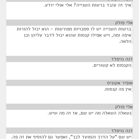
איך זה עובד ברשות השנייה? אלי אולי יודע.
אלי פולק
¶
ברשות השנייה יש לו סמכויות מפורשות – הוא יכול להורות
איפה ומה, ויש אפילו קנסות שהוא יכול לדבר עליהן וכן
הלאה.
דנה נויפלד
¶
הקנסות לא קשורים.
אופיר אקוניס
¶
אין פה קנסות.
אלי פולק
¶
נשאלה השאלה מה יש שם, אז זה מה שיש.
דנה נויפלד
¶
יש שם "על הדרך והמועד לכך", ואפשר גם להוסיף את זה פה.