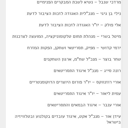
מרדכי שנבל – נשיא לשכת המבקרים הפנימיים
נילי בן גיגי – מנכ"לית האגודה לזכות הציבור לדעת
אלי פולק – יו"ר האגודה לזכות הציבור לדעת
מיטל בשרי – מנהלת תחום טלקומוניקציה, המועצה לצרכנות
ירמי קדושי – מפיק, תסריטאי ושחקן, הפקות המזרח
שחר בוצר – מנכ"ל שח"מ, ארגון השחקנים
רונה סייג – מנכ"ל איגוד התסריטאים
אורי רוזנווקס – יו"ר פורום היוצרים הדוקומנטריים
עמית ליאור – יו"ר איגוד התסריטאים
אורי ענבר – איגוד הבמאים והתסריטאים
עידן אור – מנכ"ל אקט, איגוד עובדים בקולנוע ובטלוויזיה
בישראל