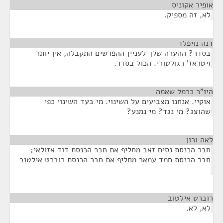
אופיר אקוניס
¶
לא, זה מספיק.
דנה נויפלד
¶
בסדר? ההערה שלך לעניין ההפרשים התקבלה, אין יותר
ויטראז' רגולטורי. הכול בסדר.
היו"ר כרמל שאמה
¶
אוקיי. אנחנו מצביעים על השינוי. מי בעד השינוי כפי
שהוצג? מי נגד? מי נמנע?
לאה ורון
¶
חבר הכנסת נסים זאב מחליף את חבר הכנסת דוד אזולאי;
חבר הכנסת חמד עמאר מחליף את חבר הכנסת רוברט אילטוב
- -
רוברט אילטוב
¶
לא, לא.