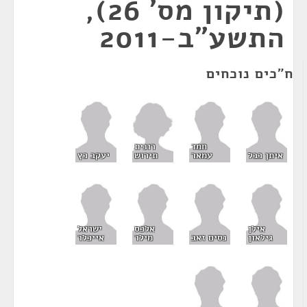
(תיקון מס' 26),
התשע"ב-2011
ח"כים נוכחים
רונית
חמד
תירוש
איתן כבל
עמאר
יעקב כץ
אילן
אלכס
ישראל
גילאון
נסים זאב
מילר
אייכלר