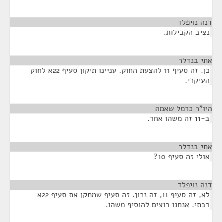
דנה נויפלד
¶
נציב הקבילות.
אתי בנדלר
¶
כן. זה סעיף 11 להצעת החוק. עניינו תיקון סעיף 22א לחוק
העיקרי.
היו"ר כרמל שאמה
¶
ב-11 זה משהו אחר.
אתי בנדלר
¶
אולי זה סעיף 10?
דנה נויפלד
¶
לא, זה סעיף 11, זה נכון. זה סעיף שמתקן את סעיף 22א
רבתי. אנחנו רוצים להוסיף משהו.