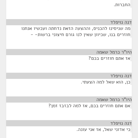
החברות.
דנה נויפלד
¶
מה שניסינו להכניס, וההצעה הזאת נדחתה ועכשיו אנחנו
חוזרים בנו, שכיוון שאין לנו גורם חיצוני ברשות- -
היו"ר כרמל שאמה
¶
אז אתם חוזרים בכם?
דנה נויפלד
¶
כן, הוא שאל למה הצעתי.
היו"ר כרמל שאמה
¶
אם אתם חוזרים בכם, אז למה לבזבז זמן?
דנה נויפלד
¶
כי אדוני שאל, אז אני עונה.