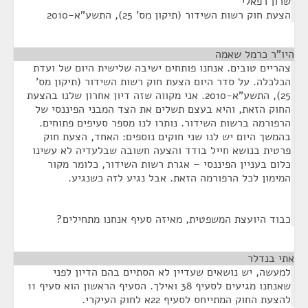
שרון רפאלי
הצעת חוק רשות השידור (תיקון מס' 25), התשע"א-2010
היו"ר כרמל שאמה
¶
צהריים טובים. אנחנו פותחים ישיבה שלישית היום של ועדת
הכלכלה. על סדר היום הצעת חוק רשות השידור (תיקון מס'
25), התשע"א-2010. אני מקווה שזה דיון אחרון שלנו בהצעת
החוק הזאת, והיא בעצם תשלים את הצד המבני הפיננסי של
הרפורמה ברשות השידור. נותרו לנו מספר סעיפים פתוחים.
בהמשך היום יש לנו שני חוקים נוספים: האחד, הצעת חוק
פרטית בנושא חייל בודד והצעה חשובה שבלעדיה לא עשינו
כלום בעניין הפיננסי – אגרת רשות השידור, כלומר מקור
המימון לכל הרפורמה הזאת. אבל נגיע לזה כשנגיע.
כבוד היועצת המשפטית, מאיזה סעיף אנחנו מתחילים?
אתי בנדלר
¶
למעשה, יש נושאים שעדיין לא הסתיים בהם הדיון לפני
שאנחנו מגיעים לסעיף 38 ואילך. הסעיף הראשון הוא סעיף 11
להצעת החוק המתייחס לסעיף 22א לחוק העיקרי.