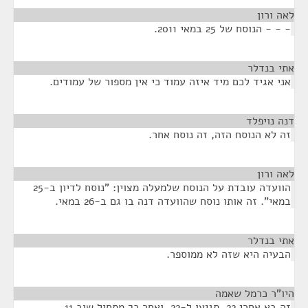
לאה ורון
¶
- - - הנוסח של 25 במאי 2011.
אתי בנדלר
¶
אני אגיד לכם מיד איזה עמוד כי אין מספור של עמודים.
דנה נויפלד
¶
זה לא הנוסח הזה, זה נוסח אחר.
לאה ורון
¶
הוועדה עובדת על הנוסח שלמעלה מצוין: "נוסח לדיון ב-25
במאי". זה אותו נוסח שהוועדה דנה בו גם ב-26 במאי.
אתי בנדלר
¶
הבעיה היא שזה לא ממוספר.
היו"ר כרמל שאמה
¶
זה בא אחרי 22. תגיעו ל-22, ואחר כך מתחיל שוב 11