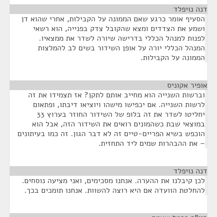
דנה נויפלד
¶
הסעיף אומר כרגע שאם הממונה על הקבילות, אחרי שהוא דן
ושמע את הצדדים ומצא שהקובל צדק בפנייה, הוא רשאי
לפנות למנהל הכללי בדרישה שיורה לשדר את ממצאיו.
המנהל הכללי יורה על אופן השידור בשים לב להמלצות
הממונה על הקבילות.
אופיר אקוניס
¶
וברשות השנייה הוא מחייב אותם לתקן? אז תצמידו את זה
לרשות השנייה. אם יכפישו מישהו ויוציאו דיבתו, ופתאום
יחליטו לשדר את זה בלופ של השידור החוזר בערוץ 33
במוצאי שבת כשהמונים רואים את השידור הזה, אבל הוא
הוכפש בשיא הפריים-טיים זה לא דבר הגון. זה כמו בעיתונים
– את ההבהרות שמים ליד התחזית.
דנה נויפלד
¶
לכן קיבלנו את ההערה. אנחנו מסכימים, ואני מציעה נוסחים.
להחלטת הוועדה אם היא רוצה להשוות. אנחנו תומכים בכך.