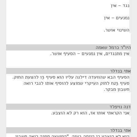
נגד – אין
נמנעים – אין
השינוי אושר.
היו"ר כרמל שאמה
¶
אין מתנגדים, אין נמנעים – הסעיף אושר.
אתי בנדלר
¶
הסעיף הבא שהוועדה דילגה עליו הוא סעיף 13 להצעת החוק.
סעיף 23ח לחוק העיקרי שמוצע להוסיף אותו לגבי רואה
חשבון מבקר.
דנה נויפלד
¶
אני הקראתי אותו אז, הוא רק לא הוצבע.
אתי בנדלר
¶
הוא לא הוצבע כי הייתה בעיה. "המועצה תמנה רואה חשבון