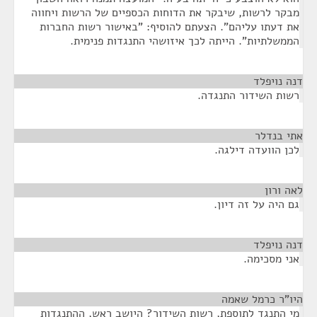
מבקר לרשות, שיבקר את הדוחות הכספיים של הרשות ויחווה
את דעתו עליהם". הצעתם להוסיף: "באישור רשות החברות
הממשלתיות". הייתה לכך איזושהי התנגדות פנימית.
דנה נויפלד
¶
רשות השידור התנגדה.
אתי בנדלר
¶
לכן הוועדה דילגה.
לאה ורון
¶
גם היה על זה דיון.
דנה נויפלד
¶
אני מסכימה.
היו"ר כרמל שאמה
¶
מי התנגד לתוספת, רשות השידור? היושב ראש, ההתנגדות