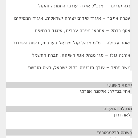
נגה קריינר – מנכ"ל איגוד עורכי התמונה והקול
עפרה אייבר – איגוד קידום יצירה ישראלית, איגוד המפיקים
אסף כרמל – אחראי יצירה עברית, איגוד הבמאים
יאסר עטילה – מ"מ מנהל קול ישראל בערבית, רשות השידור
אורנה גולן – סגן מנהל אגף השיווק, חברת החשמל
משה זמיר – עורך תוכניות בקול ישראל, רשת מורשת
ייעוץ משפטי
¶
אתי בנדלר; אלקנה אפרתי
מנהלת הוועדה
¶
לאה ורון
רשמת פרלמנטרית
¶