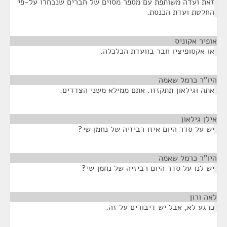
זאת ועדה משותפת עם מספר מסוים של חברים שנבחרו על-פי
החלטת ועדת הכנסת.
אופיר אקוניס
¶
או אקסופיציו חבר בוועדת הכלכלה.
היו"ר כרמל שאמה
¶
אתה וגילאון תתקזזו. אתם ממילא משני הצדדים.
אילן גילאון
¶
יש על סדר היום איזו רביזיה של נחמן שי?
היו"ר כרמל שאמה
¶
יש לנו על סדר היום רביזיה של נחמן שי?
לאה ורון
¶
כרגע לא, אבל יש דיבורים על זה.