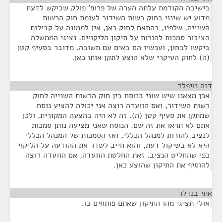
בישיבה הקודמת עלתה הערה של פרופ' פולק שביקש לדעת
מדוע יש שינוי בחוק רשות השידור לעומת חוק הרשות
השנייה, שלפיו, בהתאם לחוק כאן, אין לממונה על קבילות
הציבור סמכות להורות על תיקון הליקויים. נציגי הממשלה
ביקשו לבחון, ועכשיו הם באים עם תשובה. מדובר בסעיף קטן
(ה) לחוק העיקרי שלא הוצע לתקן אותו כאן.
דנה נויפלד
¶
אכן מצאנו שיש שוני בנוסח בין חוק הרשות השנייה לחוק
רשות השידור, ואם הוועדה רוצה אני יכולה להציע נוסח
שמתקן את סעיף קטן (ה). זה לא היה בהצעה המקורית, ולכן
אתם לא תראו את זה שם. הנוסח שאני מציעה נותן סמכות
לנציב להורות למנהל הכללי, ואז הסמכות של המנהל הכללי
היא לא בשיקול דעת, והוא חייב לשדר את ההודעה על הליקוי
כפי שהחליט הנציב. זאת החלטת הוועדה, אם הוועדה רוצה
להוסיף את התיקון שהוצע כאן.
אתי בנדלר
¶
אולי תציגי מהו התיקון שאתם פותחים בו.