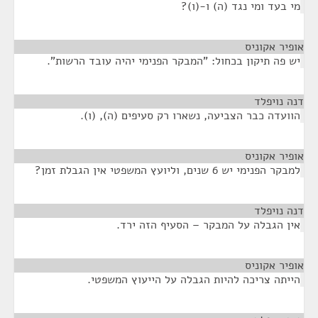
מי בעד ומי נגד (ה) ו-(ו)?
אופיר אקוניס
¶
יש פה תיקון בכחול: "המבקר הפנימי יהיה עובד הרשות".
דנה נויפלד
¶
הוועדה כבר הצביעה, נשארו רק סעיפים (ה), (ו).
אופיר אקוניס
¶
למבקר הפנימי יש 6 שנים, וליועץ המשפטי אין הגבלת זמן?
דנה נויפלד
¶
אין הגבלה על המבקר – הסעיף הזה ירד.
אופיר אקוניס
¶
הייתה צריכה להיות הגבלה על הייעוץ המשפטי.