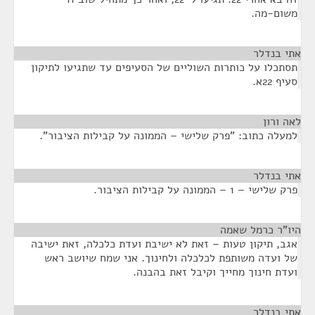
משום-מה.
אתי בנדלר
¶
תסתכלו על כותרות השוליים של הסעיפים עד שתגיעו לתיקון
סעיף 22א.
לאה ורון
¶
למעלה כתוב: "פרק שלישי – הממונה על קבילות הציבור".
אתי בנדלר
¶
פרק שלישי – 1 – הממונה על קבילות הציבור.
היו"ר כרמל שאמה
¶
אגב, תיקון טעות – זאת לא ישיבת ועדת כלכלה, זאת ישיבה
של ועדה משותפת לכלכלה ולחינוך. אני שמח שיושב ראש
ועדת חינוך מחייך וקיבל זאת בהבנה.
אתי בנדלר
¶