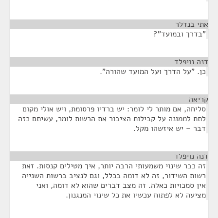
אתי בנדלר
¶
"בדרך ובמועד"?
דנה נויפלד
¶
כן. "על הדרך ועל המועד שהורה".
קריאה
¶
סליחה, אם מותר לי לומר: יש ברדיו פרסומת, ויש אולי מקום
לתת לממונה על קבילות הציבור את הרשות לומר, עשיתם כזה
דבר – יש איזשהו מקל.
דנה נויפלד
¶
זה כבר שינוי משמעותי הרבה יותר, איך מטילים קנסות. זאת
רשות השידור, זה לא דומה בכלל, וגם לנציב ברשות השנייה
אין סמכויות כאלה. זה מצב דברים שהוא לא דומה, ואני
מציעה לא לפתוח עכשיו את כל שינוי המנגנון.