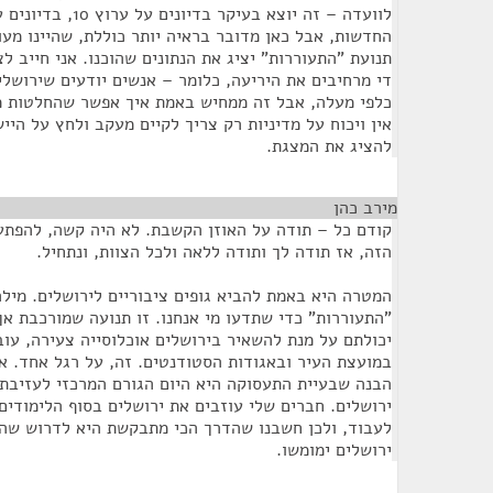
לוועדה – זה יוצא בעיק
החדשות, אבל כאן מדובר בראיה יותר כוללת, שהיינו מעו
תנועת "התעוררות" יציג את הנתונים שהוכנו. אני חייב לצ
די מרחיבים את היריעה, כלומר – אנשים יודעים שירושלי
כלפי מעלה, אבל זה ממחיש באמת איך אפשר שהחלטות מ
אין ויכוח על מדיניות רק צריך לקיים מעקב ולחץ על היי
להציג את המצגת.
מירב כהן
¶
קודם כל – תודה על האוזן הקשבת. לא היה קשה, להפתע
הזה, אז תודה לך ותודה ללאה ולכל הצוות, ונתחיל.
המטרה היא באמת להביא גופים ציבוריים לירושלים. מילה
"התעוררות" כדי שתדעו מי אנחנו. זו תנועה שמורכבת א
יכולתם על מנת להשאיר בירושלים אוכלוסייה צעירה, עובד
במועצת העיר ובאגודות הסטודנטים. זה, על רגל אחד. אנ
הבנה שבעיית התעסוקה היא היום הגורם המרכזי לעזיבת
ירושלים. חברים שלי עוזבים את ירושלים בסוף הלימודים
לעבוד, ולכן חשבנו שהדרך הכי מתבקשת היא לדרוש שהח
ירושלים ימומשו.