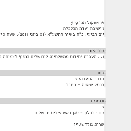
פרוטוקול מס' 529
מישיבת ועדת הכלכלה
יום רביעי, כ"ח באייר התשע"א (01 ביוני 2011), שעה 9:30
סדר היום
1. . העברת יחידות ממשלתיות לירושלים כמנוף לצמיחה כלכלית
נכחו
¶
חברי הוועדה: >
כרמל שאמה – היו"ר
מוזמנים
¶
>
קובי כחלון - סגן ראש עירית ירושלים
שרית גולדשטיין