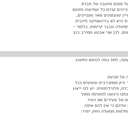
ר בדיונים על ערוץ 10, בדיונים על מקום מושבה של חברת
ניינים קודם כל שמישהו מטעם
יין שהנתונים מאד מעניינים,
ם היא לא בדינאמיקה חיובית
משלה שכבר קיימות, כלומר -
שום. לכן אני אבקש ממירב כהן
תנו, לתת במה לנושא החשוב
 על תנועת
ך ורק ממתנדבים שעושים ככל
ת, פלורליסטית. יש לנו ייצוג
חנו ניגשנו למשימה מתוך
ם של צעירים את העיר
 שלהם כי אין להם איפה
לטות ממשלה וחוק יסוד: