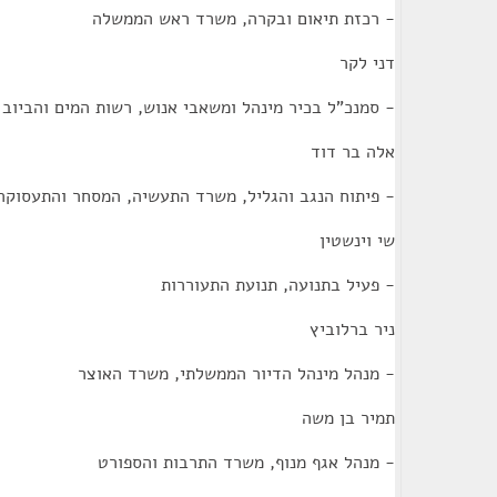
- רכזת תיאום ובקרה, משרד ראש הממשלה
דני לקר
- סמנכ"ל בכיר מינהל ומשאבי אנוש, רשות המים והביוב
אלה בר דוד
- פיתוח הנגב והגליל, משרד התעשיה, המסחר והתעסוקה
שי וינשטין
- פעיל בתנועה, תנועת התעוררות
ניר ברלוביץ
- מנהל מינהל הדיור הממשלתי, משרד האוצר
תמיר בן משה
- מנהל אגף מנוף, משרד התרבות והספורט