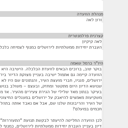
מנהלת הוועדה
¶
ורון לאה
קצרנית פרלמנטרית
¶
לאה קיקיון
העברת יחידות ממשלתיות לירושלים כמנוף לצמיחה כלכל
היו"ר כרמל שאמה
¶
בוקר טוב, ברוכים הבאים לוועדת הכלכלה. הישיבה היא מי
הוועדה קיימה גם אתמול ישיבה בעניין מצוקת הדיור בי
ירושלים, סגניו, חברי מועצת העיר, והנתונים שם היו לא
שנושא הדיון היום מתקשר ומחזק, ובעצם – משולב בנוש
בעיקר בנתון מאד שלילי של הגירת צעירים מהעיר. אז מ
משקיעות מאמצים להיאבק על ירושלים במעגלים החיצוניי
של העיר והריבונות שלנו שם, אבל אם נאבד אותה בתהליכ
חכמים בפועלם?
לכן הוועדה החליטה להיעתר לבקשת תנועת "התעוררות" 
דיון בעניין העברת יחידות ממשלתיות לירושלים, כמנוף ל