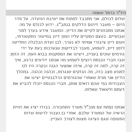
היו"ר כרמל שאמה
¶
שלום לכולם, אני מתכבד לפתוח את ישיבת הוועדה. על סדר
היום – משבר זיהום הדלקים בנתב"ג. ידוע לכולם על מה
אנחנו מתכוונים לקיים את הדיון. המשבר אירע בערך לפני
שבועיים. בעצם התקיים עליו המון דיון במישור התקשורתי,
ושום דיון ציבורי אמיתי לא נערך. לכן ועדת הכלכלה החליטה
לזמן דיון, לשמוע, מעבר לבדיקות שנערכות כעת על ידי
גורמים שונים בעניין, ויציגו את המסקנות בבוא העת. זה הזמן
שבו חברי הכנסת רוצים לשמוע מה אנחנו יודעים כרגע, איך
זה קרה, למה זה קרה, איזה אמצעי הגנה ובקרה היו לנו
למנוע מצב כזה, מה הנזקים שנגרמו, וכהנה וכהנה. במהלך
הדיון אני מניח שאחרי שהגורמים הרלבנטיים יציגו את
העבודות כפי שהם רואים אותן, חברי הכנסת יוכלו להביע את
דעתם ולשאול שאלות.
אנחנו נפתח עם מנכ"ל משרד התחבורה. כבודו יציג את זווית
הראיה של המשרד שלכם. אחרי כן נעבור לרשות שדות
התעופה שגם הציגה מצגת לצורך העניין.