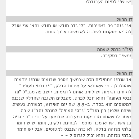
יש צפי לסיום העבודה?
דן הראל
¶
אני נזהר פה באמירות. בלי נדר חודש או חודש וחצי אני אוכל
להביא מסקנות לשר. ה לא משהו ארוך טווח.
היו"ר כרמל שאמה
¶
נמשיך בסקירה.
דן הראל
¶
אז אנחנו מתחילים מזה שבמשך מספר שבועות אנחנו יודעים
שהתלכלך. מי שאחראי על איכות הדלק, "פז נכסי תעופה"
לוקחים דגימות ושולחים אותם לדגימות. יושב פה מנכ"ל "פז
נכסי תעופה" והוא יוכל לפרט. מקבלים תשובה שהדלק שנכנס
למטוסים הוא בסדר. ב-5.5, שה יום האירוע, לכאורה, נעשית
שיחת טלפון בין מנכ"ל "נכסי תעופה" למנהל נתב"ג שבה
נאמר לו שאחת מבדיקות המעבדה שבוצעו על ידי ד"ר יוספה
בן אשר, שהיא מכון מוסמך לבחינת דלקים, אומר שיש חומר
בלתי מזוהה בדלק, לא כזה שנכנס למטוסים, אבל יש חומר
בלתי מזוהה, והוא יכול לגרום ל - -