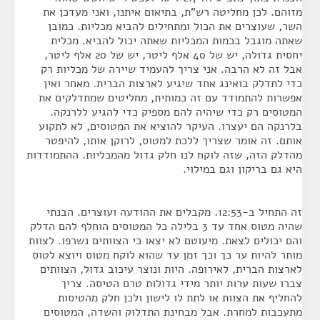
מזוהם. לכן מחליטה רש"ת, בתיאום איתנו, ואני מעדכן את
השר, שעוצרים את הכול ומתחילים להביא מכליות. כמובן
שאתה מוגבל בכמות המכליות שאתה יכול להביא. מכלית
יחסית גדולה, יש של 40 אלף ליטר, יש של 20 אלף ליטר,
אבל זה לא הרבה. אני צריך להעמיד שיירה של מכליות רק
כדי לתדלק בואינג אחד שיגיע לארצות הברית. מאחר ואין
אפשרות להתמודד עם זה כמותית, מחליטים שמתדלקים את
המטוסים רק כדי שיהיה להם מספיק כדי להגיע ללרנקה.
בלרנקה הם יעצרו. העיקר להוציא את המטוסים, לא לתקוע
אותם. זה אומר שצריך ללכת למטוס, לרוקן אותו, להיפטר
מהדלק הזה, שזה לוקח לנו חלק גדול מהמכליות. ההתמודדות
היא גם בריקון וגם במילוי.
זה התחיל ב-12:53. מקבלים את ההודעה ועוצרים. הבנתי
שהיה מטוס אחד עד 3 בלילה כל המטוסים הוחלף להם הדלק
והם יכולים לצאת. מיעוטם לא יצאו כי הצוותים נשרפו. לצוות
מותר להיות ער כך וכך זמן עד שהוא לוקח מטוס ויוצא לטוס
לארצות הברית, לאירופה. היות ונוצר עיכוב גדול, הצוותים
צברו שעות ערות יותר מידי גדולות טרם הטיסה. צריך
להחליף את הצוות או לתת לו לישון ולכן חלק מהטיסות
מתעכבות למחרת. אבל מבחינת התדלוק והשדה, המטוסים