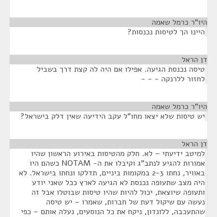
היו"ר כרמל שאמה
¶
היינו הך לטיסות נכנסות?
דן הראל
¶
טיסה נכנסת הגיעה. אפילו אם היה לה קצת דרך בשביל
לחזור ללרנקה - - -
היו"ר כרמל שאמה
¶
יש טיסות שלא יצאו מחו"ל עקב הידיעה שאין דלק בישראל?
דן הראל
¶
למיטב ידיעתי – לא. חלק מהטיסות באירוע הראשון שהיו
אמורות להגיע לנתב"ג וקיבלו את ה- NOTAM כשהם היו
באוויר, נחתו 2-3 במקומות ביניים, תדלקו ונחתו בישראל. לא
היה מצב שתעופה נכנסת לא הגיעה לארץ ככל שאני יודע
ותעופה שיוצאת, יכול להיות שהיו טיסות שבוטלו אבל זה
נעשה עם שיקול דעת של חברות, שאמרו – יש טיסה
שהתעכבה, ללונדון, ניקח את כל הנוסעים, נעלה אותם – כפי