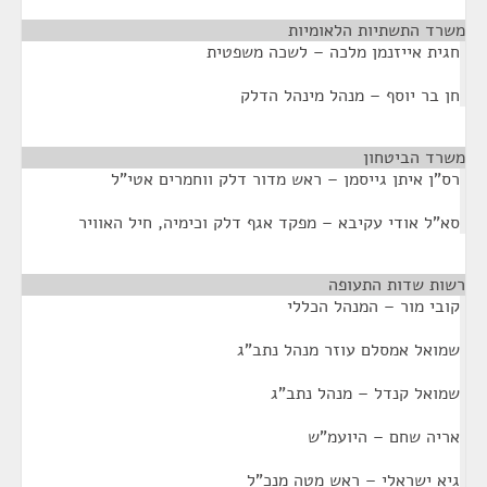
משרד התשתיות הלאומיות
¶
חגית אייזנמן מלכה – לשכה משפטית
חן בר יוסף – מנהל מינהל הדלק
משרד הביטחון
¶
רס"ן איתן גייסמן – ראש מדור דלק ווחמרים אטי"ל
סא"ל אודי עקיבא – מפקד אגף דלק וכימיה, חיל האוויר
רשות שדות התעופה
¶
קובי מור – המנהל הכללי
שמואל אמסלם עוזר מנהל נתב"ג
שמואל קנדל – מנהל נתב"ג
אריה שחם – היועמ"ש
גיא ישראלי – ראש מטה מנכ"ל