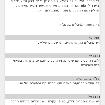
די כבדה. היא יכולה להניע 2.7 מיליון ליטר דלק והיא יוצאת
בערך ל-160 נקודות בשדה. מטוס שנעצר מגיע לפיט של
הדלק ושם מתדלקים אותו, מהנקודות האלה.
זאת חוות המיכלים בנתב"ג.
נחמן שי
¶
יש מיכלים תת קרקעיים, או שכולם עיליים?
דן הראל
¶
לא. המיכלים הם עיליים. מהמיכלים עוברים צינורות בהיקף
כמו שאמרתי.
היו"ר כרמל שאמה
¶
כל אחד מהקטעים האלה הוא בתחזוקה והפעלה של מי?
דן הראל
¶
יש שלוש חברות דלק, באופן עקרוני, שעובדות בתחום הדלק,