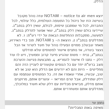
הדלק.
יוצא NOTAM – notice to air men שזה נוהל מקובל
בשיטה הזו של ניהול כל התעופה העולמית, כלל עולמי, לכל
החברות, לכל מי שמתכנן טיסות, לכולם, שאין דלק בנתב"ג.
שיידעו כולם שאין דלק בנתב"ג, שאי אפשר לתדלק בנתב"ג.
למעשה, מתקבלות ההחלטות הבאות על ידי רש"ת: 1. לא
מתדלקים בנתב"ג 2. הוצאת ה- NOTAM 3. תוך כדי האירוע,
מאחר שבשלב מסוים הפעילו נוהל של חשד לטרור אז הכל
נעצר בשדה, אז נותנים אישור למטוסים שלא תודלקו
בנתב"ג, נניח – מטוס שהגיע מיעד קרוב וממשיך, ויש לו עוד
דלק – נתנו לו אישור להמריא. 4. מתבצעת פגישה והערכת
מצב ברש"ת יחד עם כל הגופים שקשורים לעניין הזה והם
מחליטים – היות והם לא יודעים אם הדלק הוא טוב או לא
טוב, עכשיו, אחרי שאמרו את זה. כל המטוסים שנתפסו עם
דלק שתודלק, אבל טרם המריאו – עוצרים אותם, מרוקנים
אותם מדלק, מביאים מכליות עם דלק שלא חשוד כמלוכלך,
מתדלקים אותם ומשחררים אותם.
נחמן שי
¶
מאיפה באות המכליות?