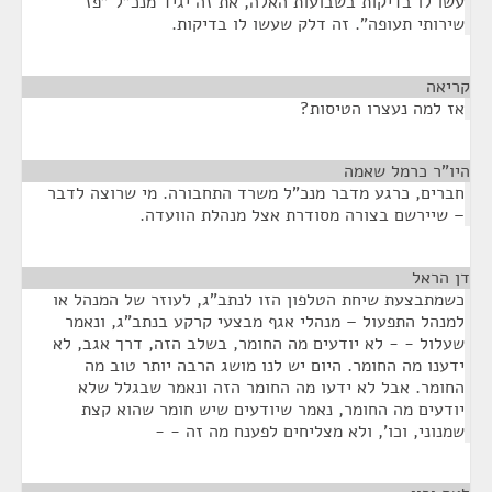
עשו לו בדיקות בשבועות האלה, את זה יגיד מנכ"ל "פז
שירותי תעופה". זה דלק שעשו לו בדיקות.
קריאה
¶
אז למה נעצרו הטיסות?
היו"ר כרמל שאמה
¶
חברים, כרגע מדבר מנכ"ל משרד התחבורה. מי שרוצה לדבר
– שיירשם בצורה מסודרת אצל מנהלת הוועדה.
דן הראל
¶
כשמתבצעת שיחת הטלפון הזו לנתב"ג, לעוזר של המנהל או
למנהל התפעול – מנהלי אגף מבצעי קרקע בנתב"ג, ונאמר
שעלול - - לא יודעים מה החומר, בשלב הזה, דרך אגב, לא
ידענו מה החומר. היום יש לנו מושג הרבה יותר טוב מה
החומר. אבל לא ידעו מה החומר הזה ונאמר שבגלל שלא
יודעים מה החומר, נאמר שיודעים שיש חומר שהוא קצת
שמנוני, וכו', ולא מצליחים לפענח מה זה - -