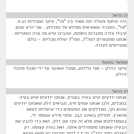
דן הראל
¶
היה שיתוף פעולה יפה מאוד בין "פז", עיקר המכליות הן מ
"פז", החברה שאחראית ממילא על התדלוק . אני יודע שהם
קיבלו עזרה מחברות נוספות, שהבינו שיש פה צרה והתגייסו.
אנחנו מתקשרים לצה"ל, וצה"ל שולח מכליות – כולם
מתגייסים לעזרה.
שמואל גוטשל
¶
עיקר הדלק – מפי גלילות, ממכל שאושר על ידי מנהל מינהל
הדלק.
דן הראל
¶
אנחנו יודעים שיש בעיה בצנרת, אנחנו יודעים שיש בעיה
במכלים, ולכן אנחנו שמים חיץ, מביאים דלק שאנחנו יודעים
שהוא נקי, מתדלקים את המטוסים כדי שיצליחו לצאת
מהארץ. לתדלק בואינג 747, עלפי מידע שנמסר לי,
כשמתדלקים אותו מלא זה 170 טון דלק. זאת כדי להבין את
הבעיה שאנחנו מתמודדים איתה. זאת בעיה עצומה. רק
הצנרת בתוך נתב"ג זה 2.7 ליטר ועכשיו יש חשש שהוא