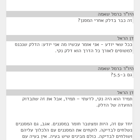
היו"ר כרמל שאמה
¶
זה כבר בדלק אחרי המסנן?
דן הראל
¶
ככל שאי יודע - אני אומר עכשיו מה אני יודע: הדלק שנכנס
למטוסים לאורך כל הדרך הוא דלק נקי.
היו"ר כרמל שאמה
¶
גם ב-5.5?
דן הראל
¶
תמיד הוא היה נקי, לדעתי – תמיד, אבל את זה שתבדוק
הוועדה של הדלק.
יחד עם זה, היות ומצטבר חומר במסננים. אגב, גם המסננים
נשלחים לבדיקה. לוקחים את המסננים עם הלכלוך עליהם
ושולחים לבדיקה. כולם מבינים שיש בעיה. אין בעיה עם