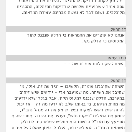
כמה זמן לקחה הבדיקה שהחליטו להשבית את ההמראות?
אתה אומר ששבועיים שלושה שבדיקות מתנהלות, המסננים
מלוכלכים, ושום דבר לא נעשה מבחינת עצירת המראות.
דן הראל
¶
אנחנו לא עוצרים את ההמראות כי הדלק שנכנס לתוך
המטוסים כי הדלק נקי.
חמד עמאר
¶
השיחה שקיבלתם אומרת שה - -
דן הראל
¶
השיחה שקיבלנו אומרת, תקשיבו – יגיד את זה, אולי, מי
שקיבל את השיחה. מה שמועבר אלי - יודעים שיש זיהום
במערכת, הדלק שנכנס למטוס תקין, אבל בגלל שלא יודעים
מה מהות הזיהום, כי באותו שלב לא ידעו מה זה - אז יכול
להיות שיש חשש לפיקוח נפש. שומע את זה מנהל נתב"ג,
שומע את המילים "פיקוח נפש", ועוצר את השדה. אחרי שהוא
מתייעץ עם מנכ"ל הרשות הוא מחליט שמפסיקים לתדלק
מטוסים בנתב"ג. הוא לא יודע, העלו לו סימן שאלה על איכות