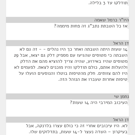
תודלקו עד 3 בלילה.
היו"ר כרמל שאמה
¶
אז כל השבתת נתב"ג זה פחות מיממה?
דן הראל
¶
14 שעות היתה השבתה ואחר כך היו נהלים - - זה גם לא
השבתה כי מטוסים שהגיעו עם מספיק דלק גם יצאו, אבל 29
מטוסים שהיו באירוע, שהיה צריך להוציא מהם את הדלק
ולהעלות אותם, כולם תודלקו והיו מוכנים לצאת. לפעמים לא
היו להם צוותים. חלק מהטיסות בוטלו והנוסעים הועלו על
טיסות אחרות שעברו את הנוהל הזה.
נחמן שי
¶
העיכוב המירבי היה 14 שעות?
דן הראל
¶
לא. היו עיכובים אחרי זה כי כולם עצרו בלרנקה, אבל
בעיקרון – השדה נעצר ל-14 שעות, בתדלוקים שלו.