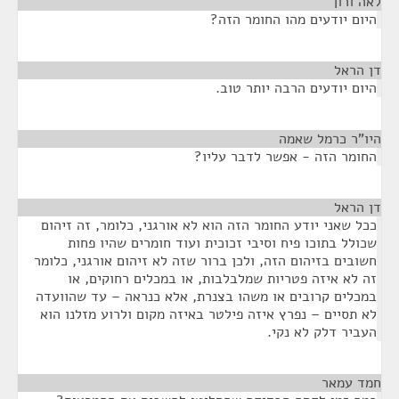
לאה ורון
¶
היום יודעים מהו החומר הזה?
דן הראל
¶
היום יודעים הרבה יותר טוב.
היו"ר כרמל שאמה
¶
החומר הזה - אפשר לדבר עליו?
דן הראל
¶
ככל שאני יודע החומר הזה הוא לא אורגני, כלומר, זה זיהום
שכולל בתוכו פיח וסיבי זכוכית ועוד חומרים שהיו פחות
חשובים בזיהום הזה, ולכן ברור שזה לא זיהום אורגני, כלומר
זה לא איזה פטריות שמלבלבות, או במכלים רחוקים, או
במכלים קרובים או משהו בצנרת, אלא כנראה – עד שהוועדה
לא תסיים – נפרץ איזה פילטר באיזה מקום ולרוע מזלנו הוא
העביר דלק לא נקי.
חמד עמאר
¶