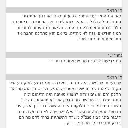
דן הראל
¶
לא. אני אומר עוד פעם: שבועיים לפני האירוע המסננים
מתחילים להתלכלך. הקצב שמחליפים את המסננים בדיספנסר
תלוי בכמה הוא תדלק מטוסים . בעיקרון זה אמור להחזיק
המון חודשים, וזה לא מחזיק, כי אם הוא מתדלק הרבה אז
מחליפים אותו יותר מהר.
נחמן שי
¶
היו ידיעות שכבר כמה שבועות קודם - -
דן הראל
¶
שבועיים, שלושה. היה זיהום במערכת. אני כרגע לא קובע את
מקור הזיהום למרות שלי נאמר משהו.יש ועדה. חן הוא ממנהל
הדלק והם עושים ועדה למצוא מאיפה היה הזיהום ומה
הסיבות לו. כל מה שקשור בדלק אני לא מתעסק, זה של
משרד התשתיות. זו חלוקת העבודה שעשינו. דרך אגב, עם
הוצאת הוועדות. הדגישו כאילו יש פער. לא היה פער. היה
דיבור ביני לבין מנכ"ל משרד התשתיות.ברור להם מה הם
בודקים וברור לי מה אני בודק.