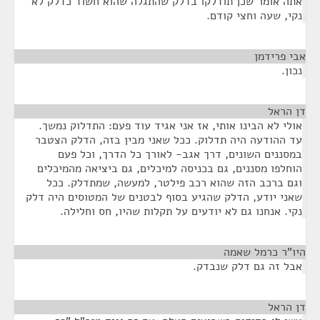
אתה אומר שכן תודלקו בדלק שהתגלה שהוא חשוד כדלק לא
נקי, שעה וחצי קודם.
אבי פרידמן
¶
נכון.
דן הראל
¶
אולי לא הבינו אותי, אז אני אגיד עוד פעם: התדלוק נמשך.
עד ההודעה היה תדלוק. ככל שאני מבין בזה, הדלק הצטבר
במסננים השונים, דרך אגב- לאורך כל הדרך, וכל פעם
הוחלפו מסננים, גם בכניסה למיכלים, גם ביציאה מהמיכלים
וגם ברכב הזה שהוא רכב פילטר, למעשה, שמתדלק. ככל
שאני יודע, הדלק שהגיע בסוף לבטנים של המטוסים היה דלק
נקי. אנחנו גם לא יודעים על תקלות שהיו, חס וחלילה.
היו"ר כרמל שאמה
¶
אבל זה גם דלק שנבדק.
דן הראל
¶