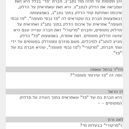
והן חתומות על חוזה מול נתב"ג. חברת "פז" בכלל היא זאת
שמביאה את הדלק לנתב"ג. היא זאת שאחראית על הדלק,
איכותו ואחזקת קווי הדלק בתוך נתב"ג, באמצעותה
ובאמצעות חברת בת שקוראים לה "פז נכסי תעופה". "פז נכסי
תעופה" אחראית על איכות הדלק בתוך נתב"ג ואחראית על
תדלוק מטוסים, וחברת "מרקורי" זאת חברה שנייה שגם היא
עושה תדלוק מטוסים. זאת אומרת, באמצעות "פז" הדלק
מגיע לנתב"ג למיכלים, משם מוזרם ומתודלק במטוסים על ידי
שתי חברות, "מרקורי" ו"פז נכסי תעופה", שהיא חברת בת של
"פז".
היו"ר כרמל שאמה
¶
ומה זה "פז שירותי תעופה"?
דן הראל
¶
היא חברת בת של "פז" שאחראית בתוך השדה על תדלוק
המטוסים - -
לאה ורון
¶
ו"מרקורי" בבעלות מי?