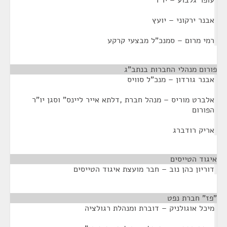
עופר גלבוע – יו"ר
אבנר ירקוני – יועץ
רמי מרום – סמנכ"ל מבצעי קרקע
פורום מנהלי החברות בנתב"ג
¶
אבנר גורדון – מנכ"ל סוויס
אלברט מוריס – מנהל חברת ,דלתא אייר ליינס" וסגן יו"ר
הפורום
אריק רודברג
איגוד הטייסים
¶
דוריון כהן נוב – חבר מועצת איגוד הטייסים
"פז" חברת נפט
¶
מיכל אוגולניק – דוברת ומנהלת רגולציה