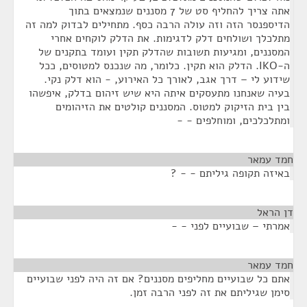
אתה צריך להחליף סט של 7 מסננים שנמצאים בתוך
הדיספנסר הזה וזה עולה הרבה כסף. מתחילים לבדוק למה זה
מתלכלך ושולחים דלק לדגימות. את הדלק לוקחים אחרי
המסננים, ומגיעות תשובות שהדלק תקין ועומד בתקנים של
ה-IKO. הדלק הוא תקין. כלומר, מה שנכנס למטוסים, ככל
שידוע לי – דרך אגב, לאורך כל האירוע, - הוא דלק נקי.
בעיה שאנחנו מתעסקים איתה היא שיש זיהום בדלק, איפשהו
בין בית הזיקוק למטוס. המסננים קולטים את הזיהומים
ומתלכלכים, ומוחלפים - -
חמד עמאר
¶
באיזה תקופה גיליתם - - ?
דן הראל
¶
אמרתי – שבועיים לפני - -
חמד עמאר
¶
אתם כל שבועיים מחליפים מסננים? אם זה היה לפני שבועיים
סימן שגיליתם את זה לפני הרבה זמן.