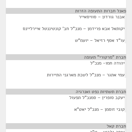
פאנל חברות התעופה הזרות
¶
אבנר גורדון – סוויסאייר
יקותאל אבא פרידמן – מנכ"ל חב' קונטיננטל איירליינס
עו"ד אסף רזיאל – יועמ"ש
חברת "מרקורי" תעופה
¶
יהודה חמו- מנכ"ל
עמי אתגר – מנכ"ל לשכת מארגני התיירות
חברת תשתיות נפט ואנרגיה
¶
יעקב סופרין – סמנכ"ל תפעול
קובי זוסמן – מנכ"ל יאט"א
חברת קאל
¶