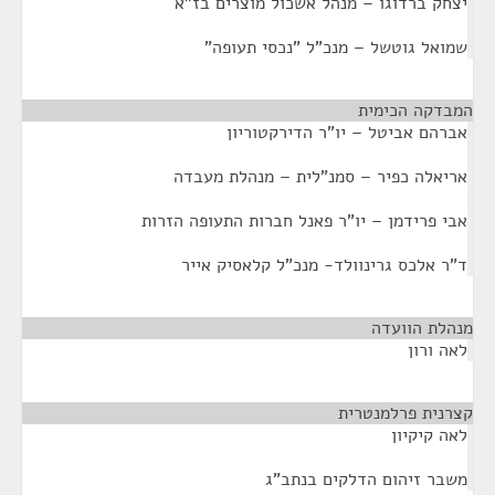
יצחק ברדוגו – מנהל אשכול מוצרים בז"א
שמואל גוטשל – מנכ"ל "נכסי תעופה"
המבדקה הכימית
¶
אברהם אביטל – יו"ר הדירקטוריון
אריאלה כפיר – סמנ"לית – מנהלת מעבדה
אבי פרידמן – יו"ר פאנל חברות התעופה הזרות
ד"ר אלכס גרינוולד- מנכ"ל קלאסיק אייר
מנהלת הוועדה
¶
לאה ורון
קצרנית פרלמנטרית
¶
לאה קיקיון
משבר זיהום הדלקים בנתב"ג