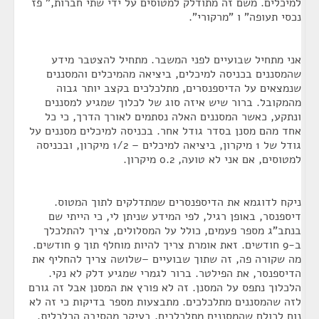
למיכלים. משם זה מתודלק למטוסים על ידי שתי חברות," פז
נכסי תעופה" ו "מרקורי".
אני מתחיל שבועיים לפני המשבר. מתחיל להצטבר מידע
שהמסננים בכניסה למיכלים, ביציאה מהמיכלים והמסננים
שנמצאים על הדיספנסרים, מתלכלכים בקצב יותר גבוה
מהמקובל. ברור שיש איזה סוג של לכלוך שמגיע למסננים
ונתקע, כאשר המסננים האלה נסתמים לאורך הדרך, כי כל
אחד מהם מסנן בסדר גודל אחר. בכניסה למיכלים מסננים על
גודל של 1 מיקרון, ביציאה למיכלים – 1/2 מיקרון, ובכניסה
למטוסים, אם אני לא טועה, 0.2 מיקרון.
ניקח לדוגמא את הדיספנסרים שמתדלקים לתוך המטוס.
דיספנסר, באופן רגיל, לפי המידע שניתן לי, כי הייתי שם
בנתב"ג מספר פעמים, כולל על המסלולים, צריך להתלכלך
ב-9 חודשים. זאת אומרת צריך להיות מוחלף תוך 9 חודשים.
מה שקורה פה, זה שתוך שבועיים –שלושה צריך להחליף את
הדיספנסר, את הפילטר. ברור לגמרי שמגיע דלק לא נקי.
הלכלוך נתפס על המסנן. זה לא פורץ את המסנן אבל זה גורם
לזה שהמסננים מתלכלכים. מתבצעות מספר בדיקות כי זה לא
נוח לכולם שהמסננים מתלכלכים, בעיקר מהסיבה הכלכלית.