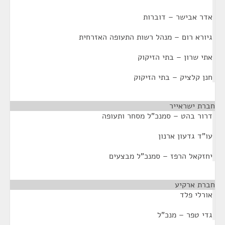
אדר אבישר – דוברות
גיורא רום – מנהל רשות התעופה האזרחית
אתי שרון – בתי הזיקוק
חנן קלציק – בתי הזיקוק
חברת ישראייר
¶
דרור בהט – סמנכ"ל מסחר ותעופה
עו"ד גדעון ארנון
יחזקאל הרפז – סמנכ"ל מבצעים
חברת ארקיע
¶
אורלי פלד
גדי טפר – מנכ"ל