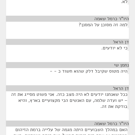
לא.
היו"ר כרמל שאמה
¶
למה זה מסוכן על המסנן?
דן הראל
¶
כי לא יודעים.
נחמן שי
¶
היה מטוס שקיבל דלק שהוא חשוד כ - -
דן הראל
¶
ככל שאנחנו יודעים לא היה מצב כזה. אני פשוט מסייג את זה
– יש ועדה שלמה, עם האנשים הכי מקצועיים בארץ, והיא
בודקת את זה.
היו"ר כרמל שאמה
¶
האם במהלך השבועיים היתה מגמה של עלייה ברמת הזיהום