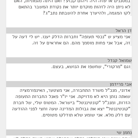
במסננים או שזה היה זיהום קבוע? ואם היתה מגמתיות, האם
לא ניתן היה לזהות מוקדם יותר את נקודת המשבר בהתאם
לקו המגמה, ולהיערך אחרת להשבתת נתב"ג?
דן הראל
¶
אני מציע ש "נכסי תעופה" וחברות הדלק יענו. יש לי דעה על
זה, אבל אני פחות מוסמך מהם. הם אחראים על זה.
שמואל קנדל
¶
וגם "מרקורי", שחשפו את הנושא, בעצם.
אבי פרידמן
¶
אדוני, מנכ"ל משרד התחבורה, אני מצטער, האינפורמציה
שאתה נותן היא לא מדויקת. אני יו"ר פאנל החברות התעופה
הזרות, ומנכ"ל "קונטיננטל" בישראל. המטוס שלי, של חברת
"קונטיננטל" יצא את גבולות המדינה שעה וחצי לפני ההודעה
עם דלק מלא. אני שומע שלא תודלקו מטוסים.
נחמן שי
¶