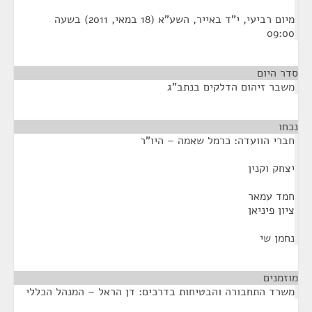
מיום רביעי, י"ד באייר, השע"א (18 במאי, 2011) בשעה
09:00
סדר היום
משבר זיהום הדלקים בנתב"ג
נכחו
¶
חברי הוועדה: כרמל שאמה – היו"ר
יצחק וקנין
חמד עמאר
ציון פיניאן
נחמן שי
מוזמנים
¶
משרד התחבורה והבטיחות בדרכים: דן הראל – המנהל הכללי