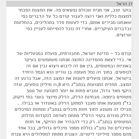
דן הראל
¶
בוקר טוב, אני מניח שכולם נמצאים פה. את המצגת הפכתי
למצגת כללית ואני רוצה לעבור קודם כל על הדברים כפי
שאנחנו מכירים אותם, כדי לעשות סדר בתהליכים, בהחלטות
ובדברים העיקריים. אחרי זה נוכל להתייחס לעניין כפי
שרוצים.
קודם כל – מדינת ישראל, תחבורתית, פועלת במנטליות של
אי. כדי לצאת מהמדינה החוצה אנחנו משתמשים בעיקר
באוניות ובמטוסים, בין אם זה ליבוא ויצוא ובין אם זה
לנוסעים. בתוך זה נמל תעופה בן גוריון הוא הנמל היחיד
בישראל. אנחנו פועלים לשנות את המצב הזה, אבל כרגע זה
המצב. תחזית התנועות בנתב"ג היא 11,8 מיליון נוסעים, שזה
היקף מאד גדול, ומביא פחות או יותר לתנועה של 300
מטוסים ביממה. מבחינת הדלק, הדלק מיוצר בשני בתי זיקוק.
בז"ן משנעת אותו מעבר למתקן הדלק באשדוד או בבילו. .
מבילו זה משונע לתוך חוות מיכלים בנתב"ג ומחוות המיכלים
הדלק מוזרם בקווי הדס"ל מתחת לאדמה לנקודות תדלוק
המטוסים בנתב"ג. רק כדי להבהיר את ההיקף, אז חוות
המיכלים של נתב"ג כוללת מספר מיכלים גדולים, בכל אחד
מהם מספר מיליוני ליטרים. הצנרת מתחת למסלולים היא צנרת