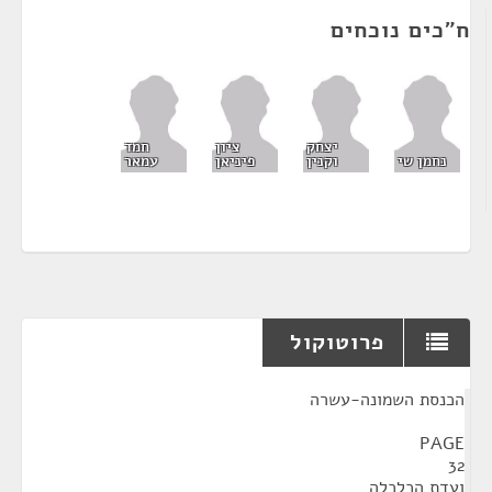
ח"כים נוכחים
יצחק
ציון
חמד
נחמן שי
וקנין
פיניאן
עמאר
פרוטוקול
¶
הכנסת השמונה-עשרה
PAGE
32
ועדת הכלכלה