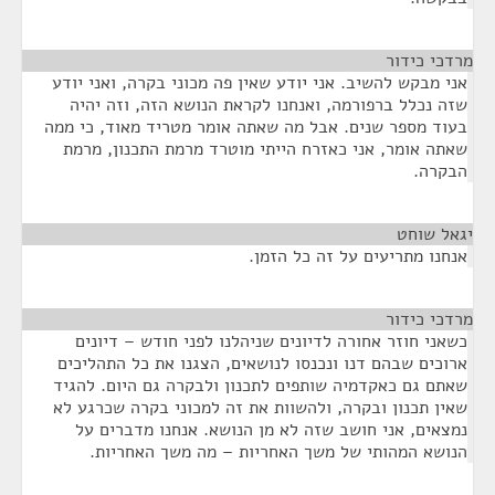
מרדכי כידור
¶
אני מבקש להשיב. אני יודע שאין פה מכוני בקרה, ואני יודע
שזה נכלל ברפורמה, ואנחנו לקראת הנושא הזה, וזה יהיה
בעוד מספר שנים. אבל מה שאתה אומר מטריד מאוד, כי ממה
שאתה אומר, אני כאזרח הייתי מוטרד מרמת התכנון, מרמת
הבקרה.
יגאל שוחט
¶
אנחנו מתריעים על זה כל הזמן.
מרדכי כידור
¶
כשאני חוזר אחורה לדיונים שניהלנו לפני חודש – דיונים
ארוכים שבהם דנו ונכנסו לנושאים, הצגנו את כל התהליכים
שאתם גם כאקדמיה שותפים לתכנון ולבקרה גם היום. להגיד
שאין תכנון ובקרה, ולהשוות את זה למכוני בקרה שכרגע לא
נמצאים, אני חושב שזה לא מן הנושא. אנחנו מדברים על
הנושא המהותי של משך האחריות – מה משך האחריות.