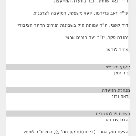
ד"ר יגאל שוחט, חבר בוועדה המייעצת
עו"ד זאב פרידמן, יועץ משפטי, המועצה לצרכנות
דוד קשני, יו"ר עמותת קול בשכונות ופורום הדיור הציבורי
יהודה סקר, יו"ר ועד הורים ארצי
עומר לנדאו
ייעוץ משפטי
¶
ניר ימין
מנהלת הוועדה
¶
לאה ורון
רשמת פרלמנטרית
¶
הדס צנוירט
הצעת חוק המכר (דירות)(תיקון מס' 5), התשס"ז-2006 –