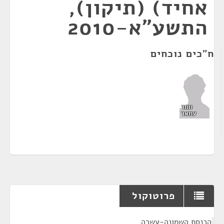
אחיד) (תיקון),
התשע"א-2010
ח"כים נוכחים
חמד
עמאר
פרוטוקול
¶
הכנסת השמונה-עשרה