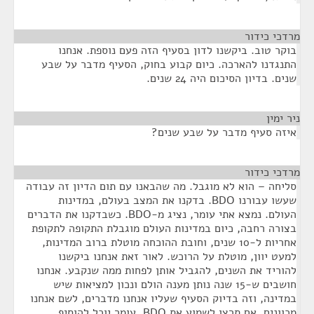
מרדכי כידור
¶
בוקר טוב. ביקשנו לדון בסעיף הזה פעם נוספת. אנחנו
התנגדנו להארכה. כיום קבוע בחוק, הסעיף מדבר על שבע
שנים. בדיון הסיכום היה 24 שנים.
ניר ימין
¶
איזה סעיף מדבר על שבע שנים?
מרדכי כידור
¶
סליחה – הוא לא מוגבל. מה שהבאנו עם תום הדיון זה עבודה
שעשו עבורנו BDO. בדקנו את המצב בעולם, במדינות
העולם. נמצא אתי עומר, נציג מ-BDO. כשבדקנו את הדברים
בצורה רחבה, כיום במדינות העולם מוגבלת התקופה לתקופת
אחריות ל-10 שנים, וחובת ההוכחה מוטלת ברוב המדינות,
למעט יוון, מוטלת על הרוכש. לאור זאת אנחנו ביקשנו
להוריד את השנים, להגביל אותן לפחות ממה שנקבע. אנחנו
חושבים ש-15 שנה נותן מענה הולם ונכון למציאות שיש
במדינה, וזה בדיוק הסעיף שעליו אנחנו מדברים, לשם אנחנו
מכוונים. אם תרצו לשמוע את BDO, עומר יוכל להוסיף.