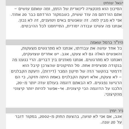
יגאל שוחט
¶
הסיכון הוא פונקציה לינארית של הזמן, ומה שאתם עושים –
אתם הורדתם פה עוד ששית, כשבמקור הורדתם כבר 20 אחוז.
אני לא מבין למה. זה שאנשים באים וטוענים, זה לא נכון.
אנחנו פה עשינו עבודה יסודית, התייחסנו לכל ההיבטים.
היו"ר כרמל שאמה
¶
כל אחד עושה את עבודתו, אנחנו לא מתרגשים מצעקות,
והאנשים האלה גם לא צעקו, אגב. יש אחרים שצועקים,
ואנחנו לא מתרגשים. אנחנו מאזנים בין דברים. הרי נגענו פה
בנקודה ספציפית אחת. סל התיקונים שהצרכן קיבל הוא
דרמטי בהקשר הזה של תיקון המכר (דירות), וזעקת הקבלנים
– לא צעקת, אלא זעקת הקבלנים באמת היתה חזקה, כי הם
הרגישו נפגעים. לא הבאתם דוגמה בעולם שזה יותר מ-20,
הלכנו על הדוגמה הכי קיצונית. אי-אפשר להיות יותר קיצוני
מהקיצוני.
ניר ימין
¶
אגב, אם אני לא טועה, בהצעת החוק מ-2002, במקור דובר
על 20 שנה.