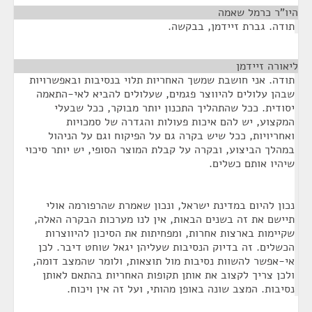
היו"ר כרמל שאמה
¶
תודה. גברת זיידמן, בבקשה.
ליאורה זיידמן
¶
תודה. אני חושבת שמשך האחריות תלוי בנסיבות ובאפשרויות
שבהן עלולים להיווצר פגמים, שעלולים להביא לאי-התאמה
יסודית. ככל שהתהליך התכנון יותר מבוקר, ככל שבעלי
המקצוע, יש להם איכות פעולות והגדרה של סמכויות
ואחריויות, ככל שיש בקרה גם על הפיקוח וגם על הניהול
במהלך הביצוע, ובקרה על קבלת המוצר הסופי, יש יותר סיכוי
שיהיו אותם כשלים.
נכון להיום במדינת ישראל, ונכון שאמרת שהרפורמה אולי
תיישם את זה בשנים הבאות, אין לנו מערכות הבקרה האלה,
שקיימות בארצות אחרות, ומפחיתות את הסיכון להיווצרות
הכשלים. זה בדיוק הנסיבות שעליהן יגאל שוחט דיבר. לכן
אי-אפשר להשוות נסיבות מול תוצאות, ולומר שהמצב דומה,
ולכן צריך לקצוב את אותן תקופות האחריות בהתאם לאותן
נסיבות. המצב שונה באופן מהותי, ועל זה אין ויכוח.