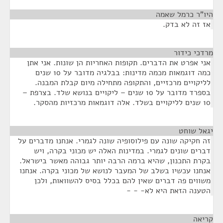
היו"ר כרמל שאמה
¶
אז זה לא בדק.
מרדכי כידור
¶
אני אפרט את הדברים. תקופות האחריות הן שונות. אני אתן
כמה דוגמאות מכמה מדינות: בבלגיה מדובר על 10 שנים
לליקויים מרכזיים, והתקופה מתחילה מיום קבלת המבנה.
בספרד מדובר על 10 שנים – ליקויים בנושא שלד. בצרפת –
10 שנים לליקויים בשלד. אלה דוגמאות מרכזיות מהסקר.
יגאל שוחט
¶
זה חקיקה שונה עם פילוסופיה שונה לגמרי. אנחנו מדברים על
דברים שונים לגמרי. במדינות האלה יש מכוני בקרה, ויש
בקרת התכנון, שהיא ברמה הרבה יותר גבוהה מאשר בישראל.
אנחנו עכשיו בשלב של המעבר לנושא של מכוני בקרה. אנחנו
משווים פה דברים שאין להם בכלל בסיס להשוואות, ולכן
הטענה הזאת היא לא- - -
קריאה
¶