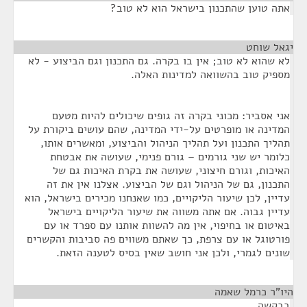
אתה טוען שהתכנון בישראל הוא לא טוב?
יגאל שוחט
¶
לא שהוא לא טוב; אין בו בקרה. גם התכנון וגם הביצוע - לא
מספיק טוב בהשוואה למדינות האלה.
אני אסביר: מכוני בקרה זה גופים שיכולים להיות מטעם
המדינה או מופרטים על-ידי המדינה, שהם עושים ביקורת על
תהליך התכנון ועל תהליך הניהול והביצוע, ומאשרים אותו,
כלומר יש שני גורמים – גורם פנימי, שעושה את אבטחת
האיכות, וגורם חיצוני, שעושה את בקרת האיכות גם של
התכנון, גם של הניהול וגם של הביצוע. אצלנו אין את זה
עדיין, לכן שיעור הליקויים, כמו שאנחנו מכירים בישראל, הוא
עדיין גבוה. אם אתה משווה את שיעור הליקויים בישראל
באיטום או בחיפוי, אין מה להשוות אותנו עם ספרד או עם
פורטוגל או עם צרפת, כך שאתם משווים פה סביבות והקשרים
שונים לגמרי, ולכן אני חושב שאין בסיס לטענה הזאת.
היו"ר כרמל שאמה
¶
בבקשה.