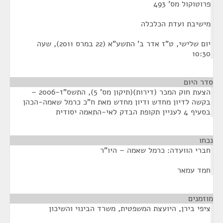
פרוטוקול מס' 493
מישיבת ועדת הכלכלה
יום שלישי, ט"ז אדר ב' התשע"א (22 במרס 2011), שעה
10:30
סדר היום
הצעת חוק המכר (דירות)(תיקון מס' 5), התשס"ז-2006 –
בקשה לדיון מחדש ודיון מחדש מאת ח"כ כרמל שאמה-הכהן
בסעיף 4 לעניין תקופת הבדק לאי-התאמה יסודית
נכחו
¶
חברי הוועדה: כרמל שאמה – היו"ר
חמד עמאר
מוזמנים
¶
ציפי בירן, היועצת המשפטית, משרד הבינוי והשיכון