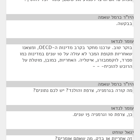
היו"ר כרמל שאמה
¶
בבקשה.
עומר לנדאו
¶
בוקר טוב. ערכנו מחקר בקרב מדינות ה-OECD, ומצאנו
שאחריות תקופת המכר לא עולה על 10 שנים במדינות כמו
ספרד, לוקסמבורג, איטליה. האחריות, כמובן, מוטלת על
הרוכש להוכיח- - -
היו"ר כרמל שאמה
¶
מה קורה בגרמניה, צרפת והולנד? יש לכם נתונים?
עומר לנדאו
¶
כן, צרפת 10 וגרמניה 15 שנים.
יגאל שוחט
¶
זה אחריות או בדק, מה שאתם אומרים?