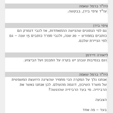
היו"ר כרמל שאמה
¶
עו"ד ציפי בירן, בבקשה.
ציפי בירן
¶
גם לפי הנתונים שהגישה ההתאחדות, אז לגבי דנמרק הם
כותבים במפורש – 20 שנה, ולגבי ספרד כותבים 15 שנה – גם
לפי הניירת שלכם.
ליאורה זיידמן
¶
וגם בנסיבות שבהן יש בקרה על התכנון ועל הביצוע.
היו"ר כרמל שאמה
¶
אנחנו נלך על המקרה הכי מחמיר שהציגה היועצת המשפטית
של משרד השיכון, דוגמה מהעולם. לכן אנחנו נאשר את
הרביזיה. מי בעד הרביזיה שהוגשה?
הצבעה
בעד – פה אחד