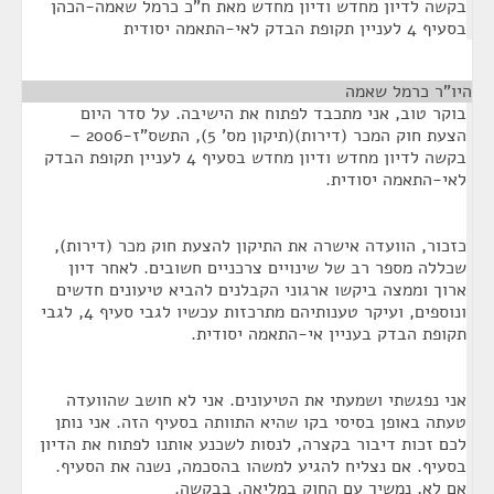
בקשה לדיון מחדש ודיון מחדש מאת ח"כ כרמל שאמה-הכהן
בסעיף 4 לעניין תקופת הבדק לאי-התאמה יסודית
היו"ר כרמל שאמה
¶
בוקר טוב, אני מתכבד לפתוח את הישיבה. על סדר היום
הצעת חוק המכר (דירות)(תיקון מס' 5), התשס"ז-2006 –
בקשה לדיון מחדש ודיון מחדש בסעיף 4 לעניין תקופת הבדק
לאי-התאמה יסודית.
כזכור, הוועדה אישרה את התיקון להצעת חוק מכר (דירות),
שכללה מספר רב של שינויים צרכניים חשובים. לאחר דיון
ארוך וממצה ביקשו ארגוני הקבלנים להביא טיעונים חדשים
ונוספים, ועיקר טענותיהם מתרכזות עכשיו לגבי סעיף 4, לגבי
תקופת הבדק בעניין אי-התאמה יסודית.
אני נפגשתי ושמעתי את הטיעונים. אני לא חושב שהוועדה
טעתה באופן בסיסי בקו שהיא התוותה בסעיף הזה. אני נותן
לכם זכות דיבור בקצרה, לנסות לשכנע אותנו לפתוח את הדיון
בסעיף. אם נצליח להגיע למשהו בהסכמה, נשנה את הסעיף.
אם לא, נמשיך עם החוק במליאה. בבקשה.