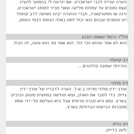
הערה שנייה לגבי ישראכרט. אם יורשה לי בהמשך להציג
קצת נתונים על עמלות סליקה שאני מכיר למותג ישראכרט,
ויזה או מסטרקארד, חברי הוועדה יבינו מאיפה לדב קוטלר
יש שומנים שבהם הוא יכול לתת כאלה הנחות לבתי העסק.
היו"ר כרמל שאמה-הכהן
¶
הוא לא אמר שהוא הכי זול. הוא אמר מה הוא עשה, זה הכול.
דב קוטלר
¶
הורדתי שמונה קילוגרם...
ניב פולני
¶
עורך-דין פולני מויזה כ.א.ל. הערה לדבריו של עורך-דין
גזית. כדי לסבר את האוזן, גמא שולטת במחצית משוק הניכיון
בארץ. גמא היא חברה פרטית אבל היא נשלטת על-ידי אחת
מחברות הביטוח הגדולות בארץ.
רון גזית
¶
20% בדיוק.