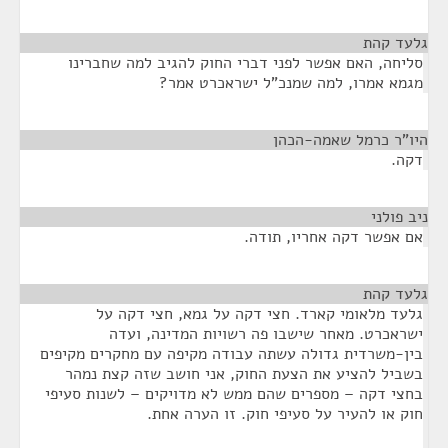
גלעד קהת
¶
סליחה, האם אפשר לפני דברי החוק להגיב למה שחברינו
מגמא אמרו, למה שמנכ"ל ישראכרט אמר?
היו"ר כרמל שאמה-הכהן
¶
דקה.
ניב פולני
¶
אם אפשר דקה אחריו, תודה.
גלעד קהת
¶
גלעד מלאומי קארד. חצי דקה על גמא, חצי דקה על
ישראכרט. מאחר שישבו פה רשויות המדינה, ועדה
בין-משרדית גדולה עשתה עבודה מקיפה עם מחקרים מקיפים
בשביל להציע את הצעת החוק, אני חושב שזה קצת נמהר
בחצי דקה – מספרים שהם ממש לא מדויקים – לשנות סעיפי
חוק או להעיר על סעיפי חוק. זו הערה אחת.