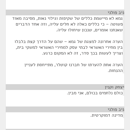
ניב פולני
¶
גמא לא מיישמת כללים של שקיפות וגילוי נאות, מסיבה מאוד
פשוטה – כי כללים כאלה לא חלים עליה, וזה אחד הדברים
שאנחנו אומרים, שנכון שיחולו עליה.
הערה אחרונה למצגת של גמא – שהם על הדרך קצת בלבלו
בין מחירי האשראי לבתי עסק למחירי האשראי למשקי בית,
וצריך לעשות בכך סדר, זה לא המקום כרגע.
הערה אחת להערתו של חברנו קוטלר, מתייחסת לעניין
ההנחות.
יצחק וקנין
¶
כולם נלחמים בכולם, אני מבין.
ניב פולני
¶
מדינה דמוקרטית.