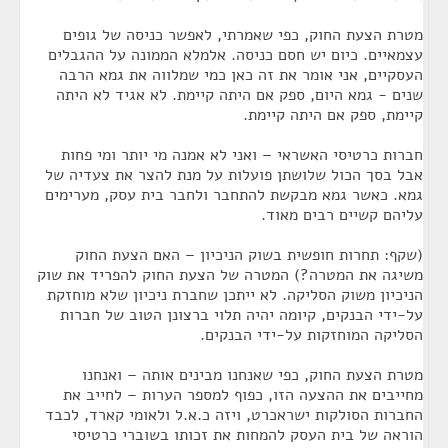
מטרת הצעת החוק, כפי שאמרתי, לאפשר כניסה של גופים
עצמאיים. כיום יש חסם כניסה. אלמלא הממונה על ההגבלים
העסקיים, אני אומר את זה כאן כמי שמלווה את גמא הרבה
שנים - גמא היום, ספק אם היתה קיימת. לא אגיד לא היתה
קיימת, ספק אם היתה קיימת.
חברות כרטיסי האשראי – ואני לא אמנה מי יותר ומי פחות
אבל בסך הכול שלושתן פועלות על מנת להצר את צעדיה של
גמא. כאשר גמא מבקשת להתחבר ולחבר בית עסק, מערימים
עליהם קשיים רבים מאוד.
(שקף: תחרות חופשית בשוק הניכיון – האם הצעת החוק
משיגה את המטרה?) המטרה של הצעת החוק להפריד את שוק
הניכיון משוק הסליקה. לא ייתכן שחברת ניכיון שלא מוחזקת
על-ידי הבנקים, קיומה יהיה תלוי ברצונן הטוב של חברות
הסליקה המוחזקות על-ידי הבנקים.
מטרת הצעת החוק, כפי שאנחנו מבינים אותה – ואנחנו
מחייבים את ההצעה הזו, כפוף למספר הערות – לחייב את
החברות הסולקות ישראכרט, ויזה כ.א.ל ולאומי קארד, לכבד
הוראה של בית העסק להמחות את זכותו בשוברי כרטיסי