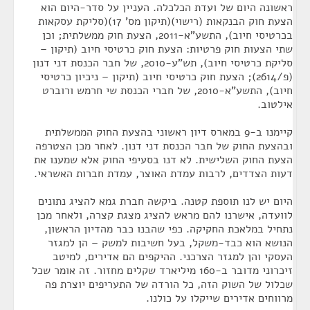
ראשונה היום של ועדת הכלכלה. העניין על סדר-היום הוא
הצעת חוק הבנקאות (רישוי)(תיקון מס' 17)(סליקת עסקאות
בכרטיסי חיוב), התשע"א-2011, הצעת חוק ממשלתית; וכן
שתי הצעות חוק פרטיות: הצעת חוק כרטיסי חיוב (תיקון –
סליקת כרטיסי חיוב), תש"ע-2010, של חבר הכנסת דני דנון
(פ/2614); הצעת חוק כרטיסי חיוב (תיקון – ניכיון כרטיסי
חיוב), התשע"א-2010, של חברי הכנסת שי חרמש ורוברט
אילטוב.
קיימנו ב-9 במארס דיון ראשוני בהצעת החוק הממשלתית
ובהצעת החוק של חבר הכנסת דני דנון. לאחר מכן הצטרפה
הצעת החוק השלישית. לא דנו בסעיפי החוק אלא שמענו את
דעות הצדדים, לרבות עמדת האוצר, עמדת חברות האשראי.
היום יש לנו תוספת קטנה. ביקשה חברת גמא להציג נתונים
לוועדה, אישרנו להם מראש להציג מצגת קצרה, ולאחר מכן
נתחיל במלאכת החקיקה. כפי שהבנו כבר מהדיון הראשון,
הנושא הוא כבד-משקל, בעל חשיבות למשק – הן למגזר
העסקי והן למגזר הצרכני. ההיקפים הם אדירים, למיטב
זיכרוני מדובר ב-160 מיליארד שקלים מחזור. זה אומר שכל
שכלול של השוק הזה, כל הורדה של התעריפים יוצרת פה
מרווחים אדירים שייקלו על כולנו.