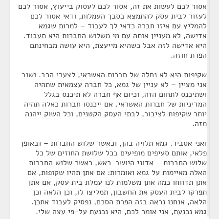
אסור לכם לעשות את זה, אסור לכם לעסוק בייעוץ, אסור לכם
לעזור לבית עסק להתמצא בסבך העמלות, ודאי אסור לכם
להמליץ עם איזו חברה כדאי לך לעבוד – למרות שגמא
אדישה, לא מעניין אותה עם מי משלוש החברות היא תעבוד.
היא אדישה לזה אבל כשהיא מייעצת, היא עושה מבחינתם
הפרת חוזה.
שקיפות היא לא נחלה של חברות האשראי, לצערי הרב. ושוב
אני מציין – לא עניין של גמא, כל חברה עצמאית שתהיה
ושתיכנס לתחום הזה, וכיום אף חברה לא תיכנס בגלל
המדיניות של חברות האשראי. אם ייכנסו חברות כאלה תהיה
יותר שקיפות לציבור, לבתי העסק הקטנים, וכל השוק ייהנה
מזה.
ואני אסביר. גמא תלויה בהן, וכאשר שלוש החברות – ובאופן
פלאי, אותם סעיפים מופיעים בכל שלושת החוזים של כל
שלוש החברות – אדוני היושב-ראש, כאשר שלוש החברות
האלה מאיימות על גמא ואומרות: אם אתן תהיו שקופות, אם
אתן תדווחו כמה אתן משלמות לנו עמלת בית עסק, אם אתן
תפרקו לבית העסק את החשבון, תמליצו לו, וכן הלאה וכן
הלאה, אנחנו נראה בזה הפרת הסכם, נפסיק לעבוד אתכן.
גמא נכנעת, אני אומר לכם, היא נכנעת על-פי עצה שלי.