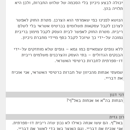
יכולה לבצע ניכיון בלי הסכמה של שלוש החברות, ולכן היא
תלויה בהן.
הנושא לפנינו כפי שאמרתי הוא הצרכן. מטרת החוק לאפשר
לצרכן לקבל עסקאות תשלומים בכרטיס אשראי בלי לשלם
ריבית. מטרת החוק לאפשר לבית העסק לקבל מימון בריבית
נמוכה על-ידי כך שיוכל לקבל כסף מיידי מחברת ניכיון.
ללא גופים עצמאיים כמו גמא – גופים שלא מוחזקים על-ידי
הבנקים הגדולים – בתי העסק והצרכנים משלמים ריבית
דו-ספרתית לחברות כרטיסי האשראי.
שמעתי אנחות מהכיוון של חברות כרטיסי האשראי, אני אוכיח
את דבריי.
דני דנון
¶
הנחות בה"א או אנחות באל"ף?
רון גזית
¶
באל"ף. הם עשו אנחה כאילו לא נכון שזה ריבית דו-ספרתית.
אני אוכיח את דבריי, וגם האוצר כאן כדי לאשר את דבריי.