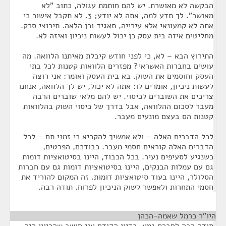
הבקשה לא מאושרת. יש להם חותמת עגולה, כתוב "לא
מאושר". לך תדע למה, אתה לא יודע; 3. לא תקבל אישור כי
אתה לא קמעונאי אלא עירייה, תאגיד וכן הלאה. תירוצי סרק.
מחליטים איזה בית עסק כן יכול לעשות ניכיון ואיזה לא.
התירוץ הבא – לא, כי לפני חודש קיבלת מאיתנו הלוואה. מה
עושים בחברות האשראי? מפזרים הלוואות קטנות לכל בתי
העסק וחוסמים את השוק. בא בית העסק ואומר: אני רוצה
לעשות ניכיון, אומרים לו: אתה לא יכול, יש לך הלוואה, אנחנו
צריכים את השוברים לכיסוי. יש להם מלאי שוברים הרבה
מעבר לסכום ההלוואה, אבל בדרך של כיסוי השוק בהלוואות
קטנות הם בעצם מונעים מעבר.
לכל הדברים האלה – ולא אמשיך להקריא כי זמני תם – לכל
הדברים האלה קוראים חסמי מעבר. כבודכם, הפרטים,
כשנגיע לסעיפים נעיר. בכל הכבוד, היינו בסיטואציות דומות
גם עם עמלות הבנקים, היינו בסיטואציות דומות גם עם חברות
הסלולר, היינו בעוד סיטואציות דומות. זה המקום להוריד את
חסמי התחרות ולאפשר לשוק הניכיון לפרוח. תודה רבה.
היו"ר כרמל שאמה-הכהן
¶