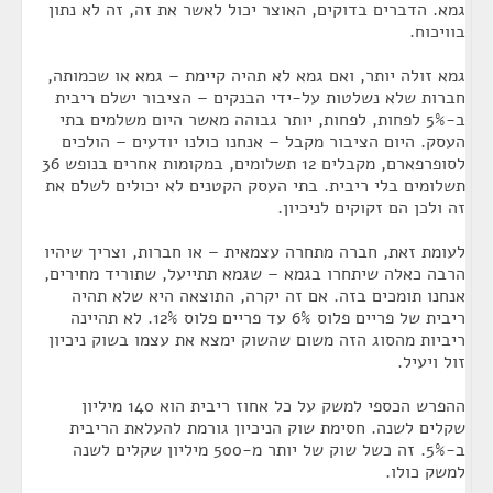
גמא. הדברים בדוקים, האוצר יכול לאשר את זה, זה לא נתון
בוויכוח.
גמא זולה יותר, ואם גמא לא תהיה קיימת – גמא או שכמותה,
חברות שלא נשלטות על-ידי הבנקים – הציבור ישלם ריבית
ב-5% לפחות, לפחות, יותר גבוהה מאשר היום משלמים בתי
העסק. היום הציבור מקבל – אנחנו כולנו יודעים – הולכים
לסופרפארם, מקבלים 12 תשלומים, במקומות אחרים בנופש 36
תשלומים בלי ריבית. בתי העסק הקטנים לא יכולים לשלם את
זה ולכן הם זקוקים לניכיון.
לעומת זאת, חברה מתחרה עצמאית – או חברות, וצריך שיהיו
הרבה כאלה שיתחרו בגמא – שגמא תתייעל, שתוריד מחירים,
אנחנו תומכים בזה. אם זה יקרה, התוצאה היא שלא תהיה
ריבית של פריים פלוס 6% עד פריים פלוס 12%. לא תהיינה
ריביות מהסוג הזה משום שהשוק ימצא את עצמו בשוק ניכיון
זול ויעיל.
ההפרש הכספי למשק על כל אחוז ריבית הוא 140 מיליון
שקלים לשנה. חסימת שוק הניכיון גורמת להעלאת הריבית
ב-5%. זה כשל שוק של יותר מ-500 מיליון שקלים לשנה
למשק כולו.