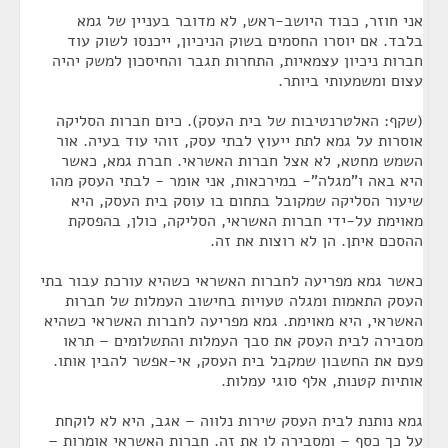
אני חוזר, כבוד היושב-ראש, לא מדובר בעניין של גמא
בלבד. אם יוסרו החסמים בשוק הניכיון, ייכנסו לשוק עוד
חברות ניכיון עצמאיות, התחרות תגבר והחיסכון למשק יהיה
עצום ומשמעותי ביותר.
(שקף: האלטרנטיבות של בית העסק). כיום חברות הסליקה
אוסרות על גמא לתת ייעוץ לבתי עסק, זוהי עוד בעיה. אור
השמש מחטא, לא אצל חברות האשראי. חברת גמא, כאשר
היא באה ו"מגלה"- במירכאות, אני אומר - לבתי העסק מהו
שיעור הסליקה שמקובל בתחום בו עוסק בית העסק, היא
מאוימת על-ידי חברות האשראי, הסליקה, כולן, בהפסקת
ההסכם איתן. הן לא רוצות את זה.
כאשר גמא מפריעה לחברות האשראי כשהיא עורכת עבור בתי
העסק התאמות ומגלה טעויות בחישוב העמלות של חברות
האשראי, היא מאוימת. גמא מפריעה לחברות האשראי כשהיא
מסבירה לבית העסק את סבך העמלות והתשלומים – תראו
פעם את החשבון שמקבל בית העסק, אי-אפשר להבין אותו.
אותיות קטנות, אלף סוגי עמלות.
גמא נותנת לבית העסק שירות נלווה – אגב, היא לא לוקחת
על כך כסף – ומסבירה לו את זה. חברות האשראי אומרות –