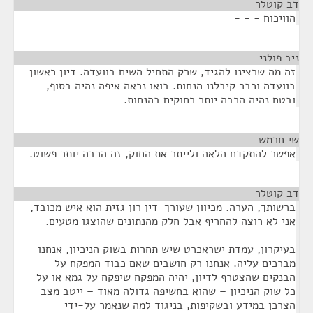
דב קוטלר
¶
הוויכוח - - -
ניב פולני
¶
זה מה שרצינו להגיד, שרק התחיל השיח בוועדה. דיון ראשון
בוועדה וכבר קיבלנו הנחות. בואו נראה איפה נהיה בסוף,
ובטח נהיה הרבה יותר רחוקים בהנחות.
שי חרמש
¶
אפשר להתקדם הלאה ולייתר את החוק, זה הרבה יותר פשוט.
דב קוטלר
¶
ברשותך, הערה. מכיוון שעורך-דין רון גזית הוא איש מכובד,
אני לא רוצה להחריף אבל חלק מהנתונים שהוצגו מטעים.
בעיקרון, עמדת ישראכרט שיש תחרות בשוק הניכיון, אנחנו
מברכים עליה. אנחנו רק חושבים שאם כבוד המפקח על
הבנקים שהצטרף לדיון, יהיה המפקח שיפקח על גמא או על
כל שוק הניכיון – שהוא בחשיפה גדולה מאוד – ייטב מצב
הצרכן במידע ובשקיפות, בניגוד למה שנאמר על-ידי