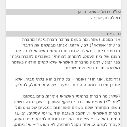
היו"ר כרמל שאמה-הכהן
¶
נא לסכם, אדוני.
רון גזית
¶
אני מסכם. (שקף: מה בעצם צריכה חברת ניכיון מחברת
כרטיסי אשראי?) לכן, אדוני, אנחנו מבקשים את הדבר
הבסיסי ביותר. יואילו נא חברות כרטיסי האשראי לכבד את
רצונו של בית העסק, להמחות זכויותיו בשוברים לחברת ניכיון
כפי רצונו, למנוע מחברות האשראי שלא לקיים הוראה פשוטה
ואלמנטרית זו בתירוצים שונים.
ולדעתנו, אני חוזר ואומר – כל סירוב הוא בלתי סביר, אלא
אם כן סירוב דומה היה ניתן במעבר של עסק מסולק לסולק.
(שקף: מה חברות כרטיסי האשראי אומרות כיום במקום
"אוקי"?) אסיים את דבריי בשקף האחרון. בשקף הזה רשמנו
משהו מהחוויה שלנו בשנים האחרונות במגעים של גמא מול
חברות האשראי: 1. תקבל תשובה עוד 14 ימי עסקים, וב-14
הימים האלה כפי שציינתי הולכים ומנסים למנוע מבית העסק
לעבור לגמא; 2. אתה מקבל חותמת, לא מאושר – אין נימוק,