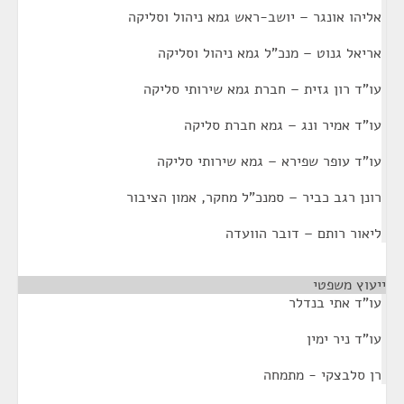
אליהו אונגר – יושב-ראש גמא ניהול וסליקה
אריאל גנוט – מנכ"ל גמא ניהול וסליקה
עו"ד רון גזית – חברת גמא שירותי סליקה
עו"ד אמיר ונג – גמא חברת סליקה
עו"ד עופר שפירא – גמא שירותי סליקה
רונן רגב כביר – סמנכ"ל מחקר, אמון הציבור
ליאור רותם – דובר הוועדה
ייעוץ משפטי
¶
עו"ד אתי בנדלר
עו"ד ניר ימין
רן סלבצקי - מתמחה