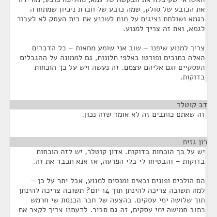
את הכובע של סולק, שמה כובע של חברת ניכיון שמתחרה
בגמא ושולחת נציגים על מנת לשכנע את בית העסק לא לעבור
לגמא, ואת זה צריך למנוע.
צריך למנוע שיפנו – שוב אני שומע מחאות – כל הדברים
האלה כתובים ופורטו באלפי תלונות, גם לממונה על ההגבלים
העסקיים וגם אליהם עצמם. זה נעשה ויש על כך הוכחות
בדוקות.
דב קוטלר
¶
זה שאתם כותבים זה לא אומר שזה נכון.
רון גזית
¶
יש על כך הוכחות בדוקות. אדון קוטלר, יש לזה הוכחות
בדוקות – והבטיחו לי בלי הפרעה, אז אנא תכבד את זה.
הם הולכים ופונים ובאים ומנסים למנוע, אבל יתר על כן –
למה תשובה צריכה להינתן תוך 14 יום? תשובה צריכה להינתן
תוך שלושה ימי עסקים. בהצעה של חבר הכנסת שי חרמש
כתוב חמישה ימי עסקים, זה גם סביר. לדעתנו צריך לקצר את