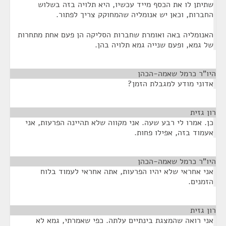
שתיתן לו את הכסף מייד עכשיו, היא תלויה בזה בשלוש
החברות, וכאן יש אנומליה שהמחוקק צריך לפתור.
האנומליה באה ואומרת שחברות הסליקה הן פעם אחת מתחרות
של גמא, ופעם שנייה גמא תלויה בהן.
היו"ר כרמל שאמה-הכהן
¶
אדוני מודע למגבלת הזמן?
רון גזית
¶
כן. אמרו לי רבע שעה. אני מקווה שלא תהיינה הפרעות, אני
אעמוד בזה, אפילו פחות.
היו"ר כרמל שאמה-הכהן
¶
אני אחראי שלא יהיו הפרעות, אתה אחראי לעמוד בלוח
הזמנים.
רון גזית
¶
אני רואה שהמצגת בינתיים עלתה. כפי שאמרתי, גמא לא