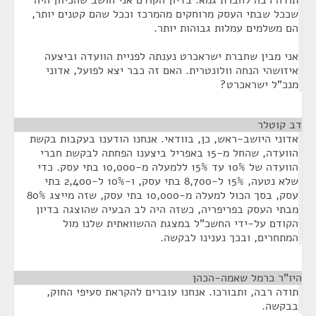
תודה רבה לחברת גמא. בדיון הקודם אני חושב שהכיוון היה
שככל שבתי העסק מרוחקים מהמרכז וככל שהם קטנים יותר,
הם משלמים עמלות גבוהות יותר.
אני מבין שחברת ישראכרט נענתה לפניית הוועדה וביצעה
איזושהי הנחה וולונטרית. האם זה כבר יצא לפועל, אדוני
מנכ"ל ישראכרט?
דב קוטלר
¶
אדוני היושב-ראש, כן, בוודאי. אנחנו הודענו בעקבות בקשת
הוועדה, שהחל מ-15 באפריל ביצענו הפחתה לבקשת חברי
הוועדה של 10% עד 15% ללמעלה מ-10,000 בתי עסק. כדי
שלא נטעה, 15% ל-8,700 בתי עסק, ו-10% ל-2,400 בתי
עסק, בסך הכול למעלה מ-10,000 בתי עסק, שזה מייצג 80%
מבתי העסק בפריפריה, כשזה היה לב הבעיה שהוצגה בדיון
הקודם על-ידי החשכ"ל במצגת ההשוואתית שלנו מול
המתחרים, ובכך נענינו לבקשה.
היו"ר כרמל שאמה-הכהן
¶
תודה רבה, ותבורכו. אנחנו עוברים להקראת סעיפי החוק,
בבקשה.