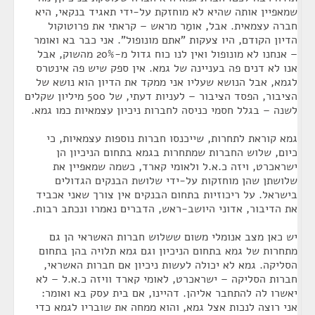
שמאפיין אותה שהיא לא מוחזקת על-ידי תאגיד בנקאי, היא
חברה עצמאית. אבל, אומַר מראש – קראתי את פרוטוקול
הדיון הקודם, היו צעקות "אתם מונופול". אני כבר בא ואומר
– אנחנו לא מונופול ואין לנו כוח גדול מ-20% מהשוק, אבל
אנו לא דנים פה בעניינה של גמא. אין ספק שיש פה אינטרס
לגמא, אבל הנושא שעליו אני ממקד את הדיון הוא נושא של
הציבור, הפסד הציבור – לעניות דעתי, של 500 מיליון שקלים
לשנה – בגלל חסמי כניסה לחברות ניכיון עצמאיות כמו גמא.
גמא קוראת לתחרות, שייכנסו חברות נוספות עצמאיות, כי
כיום, שלוש החברות שמתחרות בגמא בתחום הניכיון הן
ישראכרט, ויזה כ.א.ל ולאומי קארד, כשמה שמאפיין את
שלושתן שהן מוחזקות על-ידי שלושת הבנקים הגדולים
בישראל. על ריכוזיות בתחום הבנקים אין צורך שאני אכביד
את הדיבור, אדוני היושב-ראש, הדברים נאמרו ונכתב רבות.
יש כאן מצב אנומלי משום ששלוש חברות האשראי הן גם
מתחרות של גמא בתחום הניכיון וגם גמא תלויה בהן בתחום
הסליקה. גמא לא יכולה לעשות ניכיון אם חברות האשראי,
חברות הסליקה – ישראכרט, לאומי קארד וויזה כ.א.ל – לא
יאשרו לה להתחבר אליהן. דהיינו, אם בית עסק בא ואומר:
אני רוצה לנכות אצל גמא, והוא ממחה את שובריו לגמא כדי