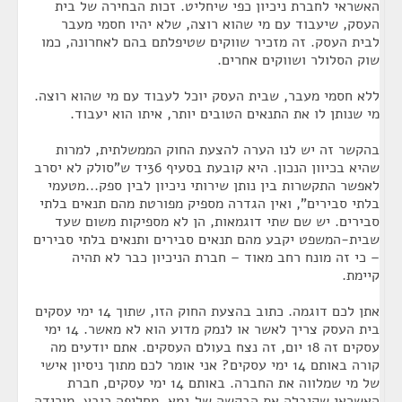
האשראי לחברת ניכיון כפי שיחליט. זכות הבחירה של בית
העסק, שיעבוד עם מי שהוא רוצה, שלא יהיו חסמי מעבר
לבית העסק. זה מזכיר שווקים שטיפלתם בהם לאחרונה, כמו
שוק הסלולר ושווקים אחרים.
ללא חסמי מעבר, שבית העסק יוכל לעבוד עם מי שהוא רוצה.
מי שנותן לו את התנאים הטובים יותר, איתו הוא יעבוד.
בהקשר זה יש לנו הערה להצעת החוק הממשלתית, למרות
שהיא בכיוון הנכון. היא קובעת בסעיף 36יד ש"סולק לא יסרב
לאפשר התקשרות בין נותן שירותי ניכיון לבין ספק...מטעמי
בלתי סבירים", ואין הגדרה מספיק מפורטת מהם תנאים בלתי
סבירים. יש שם שתי דוגמאות, הן לא מספיקות משום שעד
שבית-המשפט יקבע מהם תנאים סבירים ותנאים בלתי סבירים
– כי זה מונח רחב מאוד – חברת הניכיון כבר לא תהיה
קיימת.
אתן לכם דוגמה. כתוב בהצעת החוק הזו, שתוך 14 ימי עסקים
בית העסק צריך לאשר או לנמק מדוע הוא לא מאשר. 14 ימי
עסקים זה 18 יום, זה נצח בעולם העסקים. אתם יודעים מה
קורה באותם 14 ימי עסקים? אני אומר לכם מתוך ניסיון אישי
של מי שמלווה את החברה. באותם 14 ימי עסקים, חברת
האשראי שקיבלה את הבקשה של גמא, מחליפה כובע, מורידה