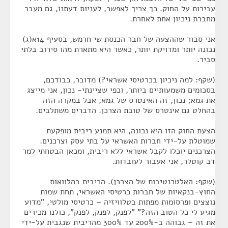
עבירות על החוק. כך צריך לאפשר, לעניות דעתנו, גם מעבר
מחברת ניכיון אחת לאחרת.
אני סבור שההצעה של חבר הכנסת שי חרמש, בסעיף 14א(ג)
נכונה יותר ומדויקת יותר, כאשר היא מתארת מהו סירוב בלתי
סביר.
(שקף: למה ניכיון בכרטיסי אשראי?) מדובר, כבודכם,
בסכומים משמעותיים ביותר, וכפי שציינתי- נכון, אני מייצג
את גמא; נכון, זה האינטרס של גמא, אבל במקרה הזה
בהחלט גם אינטרס של טובת הצרכן. הדברים משתלבים.
הצעת החוק הזו היא נכונה, היא תמנע ריבית מופקעת
שמוטלת על-ידי חברות האשראי על בתי עסק וצרכנים.
הצרכנים יוכלו לקבל אשראי ללא ריבית, ומכאן הבטחתי למר
דב קוטלר, אני אעבור לעובדות.
(שקף: האלטרנטיבות של הצרכן). הריבית בהלוואות
החוץ-בנקאיות של חברות כרטיסי האשראי, תחת שמות
נוצצים ופרסומות מפתות בטלוויזיה – כרטיסי מולטי, "מדוע
מגיע לי כל הטוב הזה?" "לפנק, לפנק, לפנק", כולנו מכירים
את זה – גבוהה ב-200% עד 300% מהריבית שנגבית על-ידי