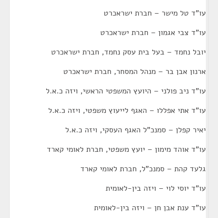
עו"ד טל מישר – חברת ישראכרט
עו"ד צבי אגמון – חברת ישראכרט
יובל נחמד – בעל בית עסק נחמד, חברת ישראכרט
ארנון אבן בר – מנהל המסחר, חברת ישראכרט
עו"ד ניב פולני – היועץ המשפטי הראשי, ויזה כ.א.ל
עו"ד אתי אפללו – האגף לייעוץ משפטי, ויזה כ.א.ל
יאיר קפלן – סמנכ"ל האגף העסקי, ויזה כ.א.ל
עו"ד אוהד מימון – יועץ משפטי, חברת לאומי קארד
גלעד קהת – סמנכ"ל, חברת לאומי קארד
עו"ד יוסי לוי – ויזה בין-לאומית
עו"ד ענת אבן חן – ויזה בין-לאומית