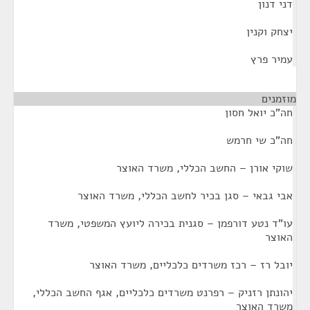
דני דנון
יצחק וקנין
עמיר פרץ
מוזמנים
¶
חה"כ יואל חסון
חה"כ שי חרמש
שוקי אורן – החשב הכללי, משרד האוצר
אבי גבאי – סגן בכיר לחשב הכללי, משרד האוצר
עו"ד נטע דורפמן – סגנית בכירה ליועץ המשפטי, משרד
האוצר
יובל רז – רכז משרדים כלכליים, משרד האוצר
יהונתן רזניק – רפרנט משרדים כלכליים, אגף החשב הכללי,
משרד האוצר