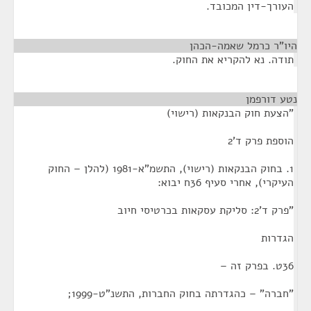
העורך-דין המכובד.
היו"ר כרמל שאמה-הכהן
¶
תודה. נא להקריא את החוק.
נטע דורפמן
¶
"הצעת חוק הבנקאות (רישוי)
הוספת פרק ד'2
1. בחוק הבנקאות (רישוי), התשמ"א-1981 (להלן – החוק
העיקרי), אחרי סעיף 36ח יבוא:
"פרק ד'2: סליקת עסקאות בכרטיסי חיוב
הגדרות
36ט. בפרק זה –
"חברה" – כהגדרתה בחוק החברות, התשנ"ט-1999;