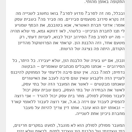
התקופה באופן מהותי.
ובכלל, מה זה לסרב? מדוע לסרב? בואו נחשוב לשנייה מה
זה נקרא סירוב מטעמים סבירים. מה סביר פה? כשבית עסק
אומר: אדוני חברת האשראי, אנא בטובכם, את הכסף שמגיע
לי תנו לחברת הניכיון– כלשהי, לאו דווקא גמא, מי שלא תהיה
– מה יש לסרב פה? הסירוב יכול לבוא, לעניות דעתי, רק
מטעם אחד, וזה הלבנת הון. קראתי את הפרוטוקול מהדיון
הקודם, היתה פה נציגה של הרשות.
ונכון, אם יש בעיה של הלבנת הון, שלא יעבירו. כל היתר, כל
הסירובים – אנחנו מקבלים מכתבים שאומרים – הבקשה
נדחית; למה? ככה. אין שום סיבה ולדעתי על המחוקק להיכנס
לעניין הזה ולקבוע שאין שום סיבה לעכב את האישורים
שאנחנו מבקשים – לאשר את המעבר הזה של בתי עסק,
לאשר את הבחירה של בתי העסק, כשם שבית עסק יכול
לעבור מסולק לסולק. מחר בית עסק יכול להגיד – אני רוצה
להפסיק לעבוד עם ויזה כ.א.ל, אני רוצה לעבור ללאומי קארד
– ובאותו יום הוא עובר. אותו דין צריך להיות על מעבר
מחברת ניכיון אחת לשנייה.
המעבר מסולק לסולק הוא לא מוגבל, למעט במקרים חריגים,
כפי שציינתי של הלבנת הון שצריך לפקח, לראות שלא יהיו