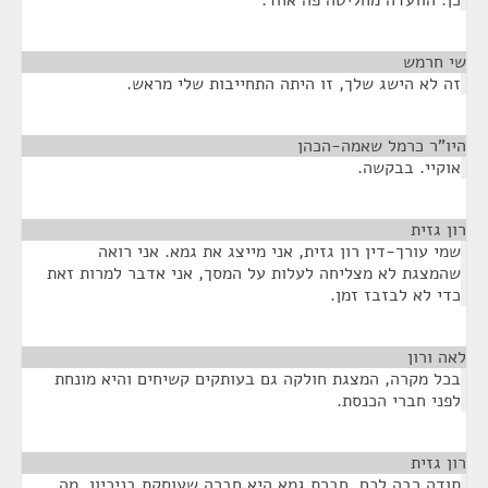
כן. הוועדה מחליטה פה אחד.
שי חרמש
¶
זה לא הישג שלך, זו היתה התחייבות שלי מראש.
היו"ר כרמל שאמה-הכהן
¶
אוקיי. בבקשה.
רון גזית
¶
שמי עורך-דין רון גזית, אני מייצג את גמא. אני רואה
שהמצגת לא מצליחה לעלות על המסך, אני אדבר למרות זאת
כדי לא לבזבז זמן.
לאה ורון
¶
בכל מקרה, המצגת חולקה גם בעותקים קשיחים והיא מונחת
לפני חברי הכנסת.
רון גזית
¶
תודה רבה לכם. חברת גמא היא חברה שעוסקת בניכיון, מה