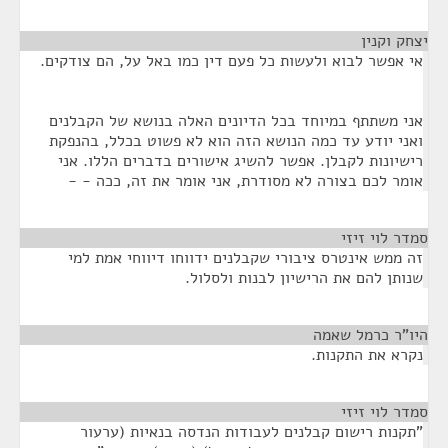
יצחק וקנין
¶
אי אפשר לבוא ולעשות כל פעם דין כמו באל על, הם צודקים.
אני משתתף במיוחד בכל הדיונים האלה בנושא של הקבלנים
ואני יודע עד כמה הנושא הזה הוא לא פשוט בכלל, בהנפקת
רישיונות לקבלן. אפשר להשיג אישורים בדברים הללו. אני
אומר לכם בצורה לא מסודרת, אני אומר את זה, ככה - -
סמדר לוי זיזי
¶
זה ממש אינטרס ציבורי שקבלנים ידווחו דיווחי אמת למי
שנותן להם את הרישיון לבנות ולסלול.
היו"ר כרמל שאמה
¶
נקרא את התקנות.
סמדר לוי זיזי
¶
"תקנות רישום קבלנים לעבודות הנדסה בנאיות (ערעור