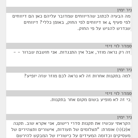
ניר ימין
¶
מה הבעיה לכתוב שהדיווחים שמדובר עליהם כאן הם דיווחים
לפי סעיף 4 או דיווחים לפי החוק, באופן כללי? דיווחים
שנדרש להגיש על פי החוק.
סמדר לוי זיזי
¶
זה רק נראה מוזר, אבל אין התנגדות. אני חושבת שברור - -
ניר ימין
¶
למה בתקנות אחרות זה לא נראה לכם מוזר שזה יופיע?
סמדר לוי זיזי
¶
כי זה לא מופיע בשום מקום אחר בתקנות.
ניר ימין
¶
הקראתי עכשיו את תקנות סדרי רישום, אני אקרא שוב. תקנה
א(2)(1) אומרת: "תצלומים של תעודות, אישורים ותצהירים של
מעסיקים וכדומה המעידים על כישוריו של המבקש להירשם