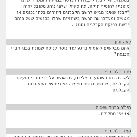
במקצוע של קבלן לעבודות הנדסה בנאיות והמשרד שלנו
מעוניין להוסיף תיקון, תת סעיף, שלפי נוהג מקובל יהיה :
"קבלן שאינו מגיש לרשם הקבלנים דיווחים בלתי נכונים או
מטעים ומעדכן את הרשם בשינויים שחלו בתנאים שעל פיהם
נרשם בפנקס הקבלנים וסווג".
לאה ורון
¶
אתם מבקשים להוסיף כרגע עוד נוסח לנוסח שמונח בפני חברי
הכנסת?
סמדר לוי זיזי
¶
לא. זה נוסח שהועבר אליכם, זה אושר על ידי חברי מועצת
הקבלנים., שיושבים שם חמישה נציגים של התאחדות
הקבלנים - -
היו"ר כרמל שאמה
¶
אז אין מחלוקת.
סמדר לוי זיזי
¶