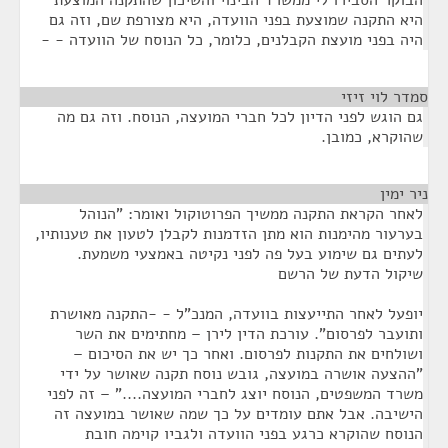
הבוקר הסבירו לי ממשרד הבינוי והשיכון שהתקנה המוצעת
היא התקנה שמוצעת בפני הוועדה, היא מצורפת שם, וזה גם
היה בפני מועצת הקבלנים, כלומר, כל הנוסח של הוועדה - -
סמדר לוי זיזי
¶
גם הוגש לפני הדיון לכל חברי המועצה, הנוסח. וזה גם מה
שהוקרא, כמובן.
ניר ימין
¶
לאחר הקראת התקנה ממשיך הפרוטוקול ואומר: "הנוהל
בערעור מהימנות הוא מתן הזדמנות לקבלן לטעון את טענותיו,
לעתים גם שימוע בעל פה לפני נקיטה באמצעי משמעת.
שיקול הדעת של הרשם
יופעל לאחר התייעצות בוועדה, המנכ"ל - -התקנה מאושרת
ותועבר לפרסום". עורכת הדין לירן – מחתימים את השר
ושולחים את התקנות לפרסום. ואחר כך יש את הסיכום –
"ההצעה אושרה במועצה, גובש נוסח תקנה שאושר על ידי
משרד המשפטים, הנוסח יוצג לחברי המועצה...." – זה לפני
הישיבה. אבל אתם עומדים על כך שמה שאושר במועצה זה
הנוסח שהוקרא כרגע בפני הוועדה ולגביו קוימה חובת