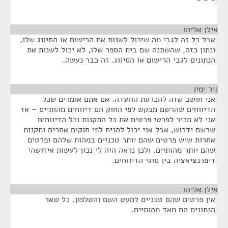
- - -
אילן אליהו
¶
אבל כל זה לגבי מה שיכול לשנות את הרישום או הסיווג שלו,
ונתון כזה, שהשתנה שם בית הספר שלו, לא יכול לשנות את
הנתונים לגבי הרישום או הסיווג. זה כבר נעשה.
ניר ימין
¶
אני חושב שזה להכרעת הוועדה. אם אתם אומרים שכל
הדיווחים שהרשם מבקש לפי החוק הם דיווחים מהותיים – אז
אני לא מכיר לפרטי פרטים את כל התקנות וכל הדיווחים
שרשם ידרוש, אבל אני יכול להניח לפי חוקים אחרים ותקנות
אחרות שיש פרטים שהם יותר טכניים במהות שלהם ופרטים
שהם יותר מהותיים. ולכן נראה היה לי נכון לעשות איזושהי
דיפרנציאציה בין סוגי הדיווחים.
אילן אליהו
¶
אין פרטים שהם טכניים למעט השם והטלפון. כל שאר
הנתונים הם מאד מהותיים.