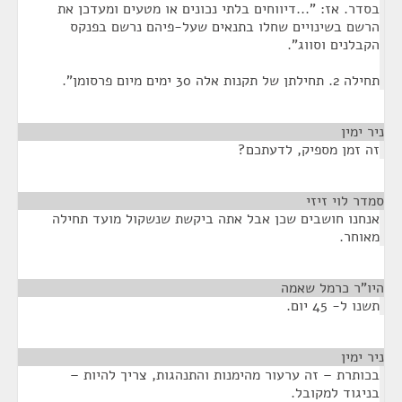
בסדר. אז: "...דיווחים בלתי נכונים או מטעים ומעדכן את
הרשם בשינויים שחלו בתנאים שעל-פיהם נרשם בפנקס
הקבלנים וסווג".
תחילה 2. תחילתן של תקנות אלה 30 ימים מיום פרסומן".
ניר ימין
¶
זה זמן מספיק, לדעתכם?
סמדר לוי זיזי
¶
אנחנו חושבים שכן אבל אתה ביקשת שנשקול מועד תחילה
מאוחר.
היו"ר כרמל שאמה
¶
תשנו ל- 45 יום.
ניר ימין
¶
בכותרת – זה ערעור מהימנות והתנהגות, צריך להיות –
בניגוד למקובל.