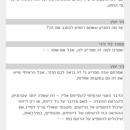
פי החוק.
ניר ימין
¶
אז מה המניע שאתם רואים לכתוב את זה?
סמדר לוי זיזי
¶
אמרנו למה זה מפריע לנו, אבל אם אתה - -
ניר ימין
¶
אמרתם שזה מפריע כי זה נראה לכם מוזר, אבל הראיתי שיש
את זה גם בתקנות אחרות.
הדבר השני שרציתי להתייחס אליו – וזו שאלה יותר עקרונית,
להכרעת הוועדה – האם מדובר על כל דיווח, או רק דיווח
שיכול להשפיע על הרישום. חשבתי שאולי צריך לסייג את
ההוראה הזו לרשימה של דיווחים, מהותיים, במירכאות,
שיכולים להשפיע על הרשם כמו - -