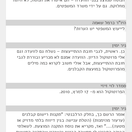
הנוסח שמוצג בפני הוועדה – הם אישרו את הנוסח, לא היתה
מחלוקת. גם על ידי משרד המשפטים.
היו"ר כרמל שאמה
¶
לייעוץ המשפטי יש הערות?
ניר ימין
¶
כן. ראשית, לגבי חובת ההתייעצות – נשלח גם לוועדה וגם
אלי פרוטוקול הדיון. הוועדה אמנם לא מכריע ובוררת לגבי
חובת ההתייעצות, אבל אולי חשוב לקרוא כמה מילים
מהפרוטוקול במועצת הקבלנים.
סמדר לוי זיזי
¶
הפרוטוקול הוא מ- 17 למרץ, 2010.
ניר ימין
¶
אומר הרשם כך, בחלק הרלבנטי: "תקנות רישום קבלנים
(ערעור מהימנות) (הטלת ענישה בגין דיווח בלתי מדויק או
מטעה)...." ואז, מקריא את נוסח התקנה המוצעת. לשאלתי