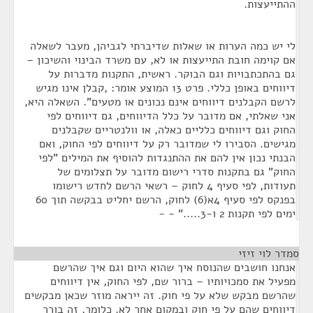
ההתייעצות.
לי יש כמה הערות או שאלות שדיברתי לגביהן, מעבר לשאלה
אם קוימה חובת התייעצות או לא, עם משרד הבינוי והשיכון –
גם בהתכתבויות וגם הבוקר. ראשית, התקנות מדברות על
דיווחים באופן כללי. פרט 13 המוצע אומר: ,קבלן אינו מגיש
לרשם הקבלנים דיווחים אינם נכונים או מטעים". השאלה היא,
אני שאלתי, אם מדובר על כלל הדיווחים, גם דיווחים לפי
החוק וגם דיווחים כלליים כאלה, או וולנטריים שקבלנים
מגישים. הסבירו לי שמדובר רק על דיווחים לפי החוק, ואם
הבנתי נכון אין להם את ההתנגדות להוסיף את המילים "לפי
החוק" גם בתקנות סדרי רישום מדובר על תצלומים של
תעודות, לפי סעיף 4 לחוק – רשאי הרשם לחדש רישומו
בפנקס לפי סעיף 4א(6) לחוק, הרשם יחליט בבקשה תוך 60
ימים לפי תקנות 2 ו-3....." - -
סמדר לוי זיזי
¶
אנחנו חושבים שהנוסח איך שהוא היום וגם איך שהרשם
מפעיל את סמכויותיו – ברור שם, לפי החוק, אין דיווחים
שהרשם מבקש שלא על פי חוק. זה ייראה מוזר שכאן מבקשים
דיווחים שהם על פי חוק ובמקום אחר לא. כלומר, זה בורר