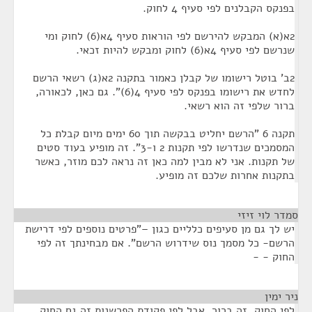
בפנקס הקבלנים לפי סעיף 4 לחוק.
2א(א) המבקש להירשם לפי הוראות סעיף 4א(6) לחוק ומי
שנרשם לפי סעיף 4א(6) לחוק ומבקש להיות זכאי.
2ב' בוטל רישומו של קבלן כאמור בתקנה 2א(ג) רשאי הרשם
לחדש את רישומו בפנקס לפי סעיף 4(6)". גם כאן, לכאורה,
ברור שלפי זה הוא רשאי.
תקנה 6 "הרשם יחליט בבקשה תוך 60 ימים מיום קבלת כל
המסמכים שנדרשו לפי תקנות 2 ו-3". זה מופיע בעוד סטים
של תקנות. אני לא מבין למה כאן זה נראה לכם מוזר, כאשר
בתקנות אחרות שלכם זה מופיע.
סמדר לוי זיזי
¶
יש לך גם מן סעיפים כלליים כגון –"פרטים נוספים לפי דרישת
הרשם- כל מסמך נוס שידרוש הרשם". אם מבחינתך זה לפי
החוק - -
ניר ימין
¶
לפי החוק, זה ברור, אבל לפי פקודת הפרשנות זה גם החוק