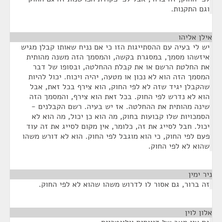
וגם התקנות.
אילן אליהו
¶
יש לי בעיה עם ההסתייגות הזו כי אם נניח שאותו קבלן מגיש
איזשהו מסמך, במסגרת בקשה, והמסמך הזה משנה מהותית
את החלטת הרשם או את קבלת ההחלטה, ובסופו של דבר
המסמך הזה הוא לא נכון או מטעה, יהיה ויכוח. יכול להיות
שהקבלן יגיד שזה לא לפי החוק, הוא צירף בכל זאת, אבל
הוא לא נדרש לפי החוק. בכל זאת הוא צירף, והמסמך הזה
שינה מהותית את ההחלטה. אז יש בעיה. רשם הקבלנים -
הסמכויות שלו קבועות בחוק, מה הוא כן יכול, מה הוא לא
יכול. חבל לסייג את זה, כלומר, אין מקום לסייג את זה עוד
פעם לפי החוק, כי הוא מוגבל לפי החוק. הוא לא דורש משהו
שהוא לא לפי החוק.
ניר ימין
¶
זה ברור, גם אסור לו לדרוש משהו שהוא לא לפי החוק.
אלון לוין
¶