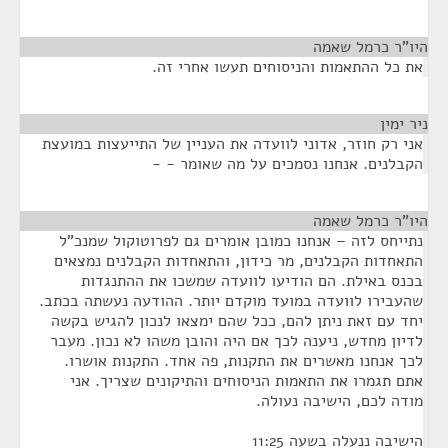
היו"ר כרמל שאמה
¶
את כל ההתאמות והניסוחים תעשו אחרי זה.
ניר ימין
¶
אני רק חוזר, אדוני לוועדה את העניין של התייעצות במועצת
הקבלנים. אנחנו נסמכים על מה שאומר - -
היו"ר כרמל שאמה
¶
נתייחס לזה – אנחנו כמובן אומרים גם לפרוטוקול שמנכ"ל
התאחדות הקבלנים, מר כידון, והתאחדות הקבלנים נמצאים
בכנס באילת. הם הודיעו לוועדה שמשכו את ההתנגדות
שהעבירו לוועדה במועד מוקדם יותר. ההודעה נעשתה בכתב.
יחד עם זאת ניתן להם, ככל שהם ימצאו לנכון להגיש בקשה
לדיון מחדש, ניענה לכך אם היה והובן משהו לא נכון. מעבר
לכך אנחנו מאשרים את התקנות, פה אחד. התקנות אושרו.
אתם תגמרו את התאמות הניסוחים והתיקונים שצריך. אני
מודה לכם, הישיבה נעולה.
הישיבה ננעלה בשעה 11:25