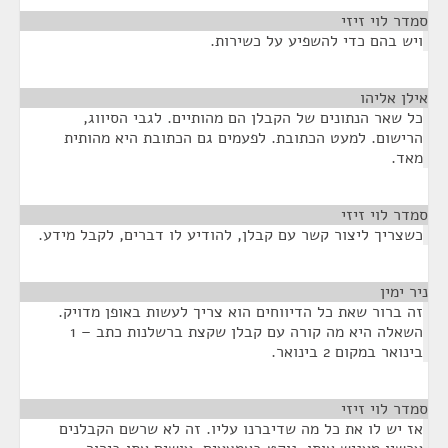
סמדר לוי זיזי
¶
ויש בהם כדי להשפיע על כשירות.
אילן אליהו
¶
כל שאר הנתונים של הקבלן הם מהותיים. לגבי הסיווג,
הרישום. למעט הכתובת. לפעמים גם הכתובת היא מהותית
מאד.
סמדר לוי זיזי
¶
כשצריך ליצור קשר עם קבלן, להודיע לו דברים, לקבל מידע.
ניר ימין
¶
זה ברור שאת כל הדיווחים הוא צריך לעשות באופן מדויק.
השאלה היא מה קורה עם קבלן שקצת ברשלנות כתב – 1
בינואר במקום 2 בינואר.
סמדר לוי זיזי
¶
אז יש לו את כל מה שדיברנו עליו. זה לא שרשם הקבלנים