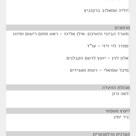
יוליה שמאלוב ברקוביץ
מוזמנים
¶
משרד הבינוי והשיכון: אילן אליהו – ראש תחום רישום וסיווג
סמדר לוי זיזי – עו"ד
אלון לוין – יועץ לרשם הקבלנים
מיכל שמואלי – רשות תאגידים
מנהלת הוועדה
¶
לאה ורון
ייעוץ משפטי
¶
ניר ימין
קצרנית פרלמנטרית
¶