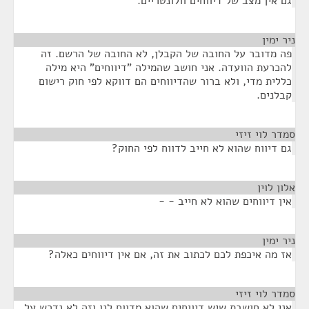
גם אין מצב של דיווחים וולונטריים.
ניר ימין
¶
פה מדובר על החובה של הקבלן, לא החובה של הרשם. זה
להכרעת הוועדה. אני חושב שהמילה "דיווחים" היא מילה
כללית מדי, ולא ברור שהדיווחים הם דווקא לפי חוק רישום
קבלנים.
סמדר לוי זיזי
¶
גם דיווח שהוא לא חייב לדווח לפי החוק?
אלון לוין
¶
אין דיווחים שהוא לא חייב - -
ניר ימין
¶
אז מה איכפת לכם לכתוב את זה, אם אין דיווחים כאלה?
סמדר לוי זיזי
¶
אני לא חושבת שיש דיווחים שהוא מדווח לנו וזה לא נדרש על