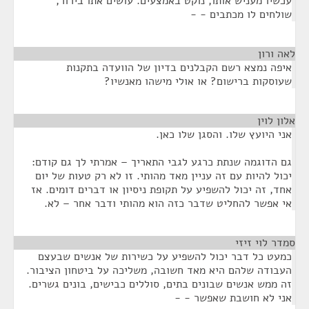
עכשיו מעניש אותו, נוקט באמצעים. עושים אתו בירור,
שולחים לו מכתבים - -
לאה ורון
¶
איפה נמצא רשם הקבלנים בדיון של הוועדה בתקנות
שעוסקות ברישום? או אולי מישהו מאנשיו?
אלון לוין
¶
אני היועץ שלו. והסגן שלו כאן.
גם הדוגמה שנתת כרגע לגבי התאריך – אמרתי לך גם קודם:
יכול להיות עם זה עניין מאד מהותי. זו לא רק טעות של יום
אחד, זה יכול להשפיע על תקופת ניסיון או דברים דומים. אז
אי אפשר להחליט שדבר כזה הוא מהותי ודבר אחר – לא.
סמדר לוי זיזי
¶
כמעט כל דבר יכול להשפיע על כשירות של אנשים שבעצם
העבודה שלהם היא מאד חשובה, משליכה על ביטחון הציבור.
זה ממש אנשים שבונים בתים, סוללים כבישים, בונים גשרים.
אני לא חושבת שאפשר - -