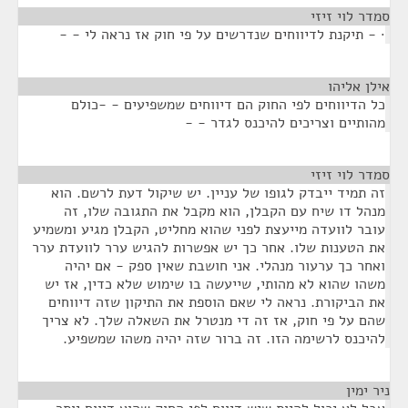
סמדר לוי זיזי
¶
· - תיקנת לדיווחים שנדרשים על פי חוק אז נראה לי - -
אילן אליהו
¶
כל הדיווחים לפי החוק הם דיווחים שמשפיעים - -כולם
מהותיים וצריכים להיכנס לגדר - -
סמדר לוי זיזי
¶
זה תמיד ייבדק לגופו של עניין. יש שיקול דעת לרשם. הוא
מנהל דו שיח עם הקבלן, הוא מקבל את התגובה שלו, זה
עובר לוועדה מייעצת לפני שהוא מחליט, הקבלן מגיע ומשמיע
את הטענות שלו. אחר כך יש אפשרות להגיש ערר לוועדת ערר
ואחר כך ערעור מנהלי. אני חושבת שאין ספק - אם יהיה
משהו שהוא לא מהותי, שייעשה בו שימוש שלא כדין, אז יש
את הביקורת. נראה לי שאם הוספת את התיקון שזה דיווחים
שהם על פי חוק, אז זה די מנטרל את השאלה שלך. לא צריך
להיכנס לרשימה הזו. זה ברור שזה יהיה משהו שמשפיע.
ניר ימין
¶