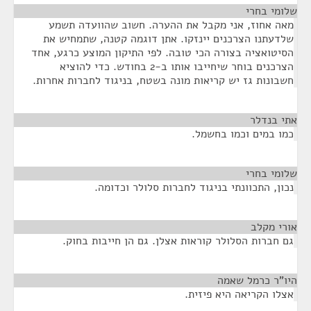
שלומי בחרי
¶
מאה אחוז, אני מקבל את ההערה. חשוב שהוועדה תשמע
שלדעתנו הצרכנים יינזקו. אתן דוגמה קטנה, שתמחיש את
הסיטואציה בצורה הכי טובה. לפי התיקון המוצע כרגע, אחד
הצרכנים בוחר שיחייבו אותו ב-2 בחודש. כדי להוציא
חשבונות גז יש קריאות מונה בשטח, בניגוד לחברות אחרות.
אתי בנדלר
¶
כמו במים וכמו בחשמל.
שלומי בחרי
¶
נכון, התכוונתי בניגוד לחברות סלולר וכדומה.
אורי מקלב
¶
גם חברות הסלולר קוראות אצלן. גם הן חייבות בחוק.
היו"ר כרמל שאמה
¶
אצלו הקריאה היא פיזית.