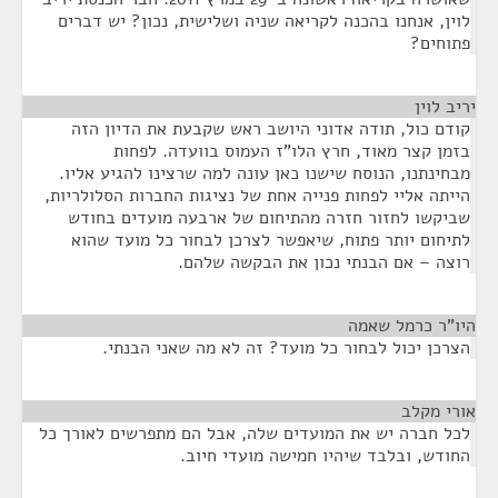
לוין, אנחנו בהכנה לקריאה שניה ושלישית, נכון? יש דברים
פתוחים?
יריב לוין
¶
קודם כול, תודה אדוני היושב ראש שקבעת את הדיון הזה
בזמן קצר מאוד, חרץ הלו"ז העמוס בוועדה. לפחות
מבחינתנו, הנוסח שישנו כאן עונה למה שרצינו להגיע אליו.
הייתה אליי לפחות פנייה אחת של נציגות החברות הסלולריות,
שביקשו לחזור חזרה מהתיחום של ארבעה מועדים בחודש
לתיחום יותר פתוח, שיאפשר לצרכן לבחור כל מועד שהוא
רוצה – אם הבנתי נכון את הבקשה שלהם.
היו"ר כרמל שאמה
¶
הצרכן יכול לבחור כל מועד? זה לא מה שאני הבנתי.
אורי מקלב
¶
לכל חברה יש את המועדים שלה, אבל הם מתפרשים לאורך כל
החודש, ובלבד שיהיו חמישה מועדי חיוב.