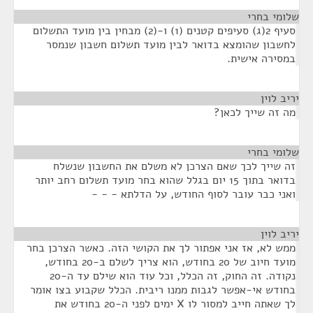
שלומי בחרי
¶
סעיף 2(ג) סעיפים קטנים (1) ו-(2) מבחין בין מועד התשלום
לחשבון שהומצא בדואר לבין מועד תשלום חשבון שנמסר
במסירה אישית.
יריב לוין
¶
מה זה שייך לכאן?
שלומי בחרי
¶
זה שייך לכך שאם הצרכן לא משלם את החשבון שנשלח
בדואר בתוך 15 יום בגלל שהוא בחר מועד תשלום רחב יותר
ואני כבר עובר לסוף החודש, על הדלתא - - -
יריב לוין
¶
ממש לא, אז אני אפתור לך את הקושי הזה. כאשר הצרכן בחר
מועד חיוב של 20 בחודש, הוא צריך לשלם ב-20 בחודש,
נקודה. זה החוק, זה הכלל, וכל עוד הוא שילם עד ה-20
בחודש אי-אפשר לגבות ממנו ריבית. הכלל שקבוע בצו אומר
לך שאתה חייב למסור לו X ימים לפני ה-20 בחודש את