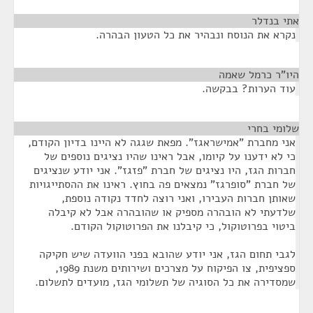
אתי בנדלר
¶
נקרא את הנוסח ונבהיר את כל הטעון הבהרה.
היו"ר כרמל שאמה
¶
עוד הערות? בבקשה.
שלומי בחרי
¶
אני מחברת "אמישראגז". מפאת שגגה לא היינו בדיון הקודם,
כי לא ידענו על קיומו, אבל ראינו שהיו נציגים נוספים של
חברות הגז, היו נציגים של חברת "פזגז". אני יודע שנציגים
של חברת "סופרגז" נמצאים פה בחוץ. ראינו את ההסתייגויות
שאותן חברות העבירו, ואני רוצה לחדד נקודה נוספת,
שלדעתי לא הובהרה מספיק או שהובהרה אבל לא קיבלה
ביטוי בפרוטוקול, כי קיבלנו את הפרוטוקול הקודם.
לגבי תחום הגז, אני יודע שהובא בפני הוועדה שיש חקיקה
ספציפית, צו הפיקוח על מצרכים ושירותים משנת 1989,
שמסדירה את כל הסוגיה של תשלומי הגז, מועדים לתשלום.