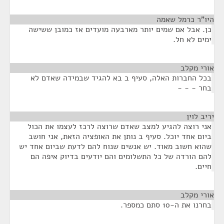
היו"ר כרמל שאמה
¶
כן. אבל אם שמים יותר מארבעה מועדים אז כמובן ששישה
ימים לא חל.
אורי מקלב
¶
בכל החברות האלה, סעיף ב בא להגיד שבמידה שאדם לא
בחר - - -
יריב לוין
¶
אני רוצה להגיע למצב שאדם שרוצה לרכז לעצמו את הכול
ביום אחד יוכל. סעיף ב נותן את האופציה הזאת, אני חושב
שהוא חשוב מאוד. יש אנשים שנוח להם לדעת שביום אחד יש
להם הורדה של כל התשלומים והם יודעים בדיוק איפה הם
חיים.
אורי מקלב
¶
בחרנו את ה-10 סתם כמספר.