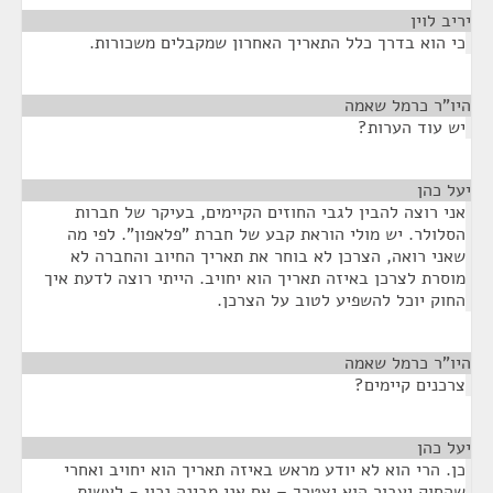
יריב לוין
¶
כי הוא בדרך כלל התאריך האחרון שמקבלים משכורות.
היו"ר כרמל שאמה
¶
יש עוד הערות?
יעל כהן
¶
אני רוצה להבין לגבי החוזים הקיימים, בעיקר של חברות
הסלולר. יש מולי הוראת קבע של חברת "פלאפון". לפי מה
שאני רואה, הצרכן לא בוחר את תאריך החיוב והחברה לא
מוסרת לצרכן באיזה תאריך הוא יחויב. הייתי רוצה לדעת איך
החוק יוכל להשפיע לטוב על הצרכן.
היו"ר כרמל שאמה
¶
צרכנים קיימים?
יעל כהן
¶
כן. הרי הוא לא יודע מראש באיזה תאריך הוא יחויב ואחרי
שהחוק יעבור הוא יצטרך – אם אני מבינה נכון - לעשות