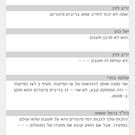
יריב לוין
¶
אתה לא יכול לחייב אותו בריבית פיגורים.
יעל כהן
¶
הוא לא סרבן חשבון.
יריב לוין
¶
לא שלחת לו חשבון - - -
שלומי בחרי
¶
אני מפנה אותך להוראות של צו הפיקוח. סעיף 3 לצו הפיקוח
– וזה המחוקק קבע, לא אני – דן בריבית פיגורים והוא תוקן
ב-2006.
היו"ר כרמל שאמה
¶
הזכות שלך לגבות דמי פיגורים היא על חשבון שלא שולם
במועדו. אבל אם החוק קובע את מועדו של התשלום - - -