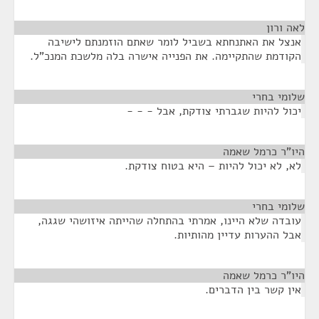
לאה ורון
¶
אנצל את האתנחתא בשביל לומר שאתם הוזמנתם לישיבה
הקודמת שהתקיימה. את הפנייה אישרה בלה מלשכת המנכ"ל.
שלומי בחרי
¶
יכול להיות שגברתי צודקת, אבל - - -
היו"ר כרמל שאמה
¶
לא, לא יכול להיות – היא בטוח צודקת.
שלומי בחרי
¶
עובדה שלא היינו, אמרתי בהתחלה שהייתה איזושהי שגגה,
אבל ההערות עדיין מהותיות.
היו"ר כרמל שאמה
¶
אין קשר בין הדברים.