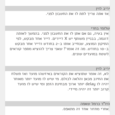
יריב לוין
¶
אז אתה צריך לתת לו את החשבון לפני.
שלומי בחרי
¶
אין בעיה, גם אם אתן לו את החשבון לפני. בהמשך לאותה
דוגמה, בבניין משותף יש X דיירים. דייר אחד מבקש, לפי
התיקון המוצע, שנחייב אותו ב-2 בחודש ודייר אחר מבקש
ב-10 בחודש. מה זה אומר? שאני צריך להוציא מספר קוראים
לשטח במועדים שונים.
יריב לוין
¶
לא, זה אומר שתוציא את הקוראים באיזשהו מועד ואז תשלח
את החיוב מכאן והלאה לכולם. מי שיש לו מועד יותר מאוחר
יהיה לו delay יותר ארוך מבחינת הזמן ומי שיש לו מועד
קרוב יותר זה יהיה מיידי.
היו"ר כרמל שאמה
¶
אחרי מחזור אחד זה מתאפס.