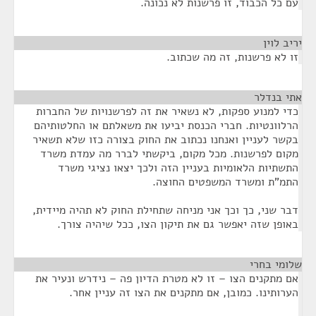
עם כל הכבוד, זו פרשנות לא נכונה.
יריב לוין
¶
זו לא פרשנות, זה מה שכתוב.
אתי בנדלר
¶
כדי למנוע ספקות, לא נשאיר את זה לפרשנויות של החברות
הרלוונטיות. חברי הכנסת יביעו את משאלתם או החלטותיהם
בקשר לעניין ואנחנו נכתוב את החוק בצורה כזו שלא תשאיר
מקום לפרשנות. מכל מקום, ביקשתי לברר מה עמדת משרד
התשתיות הלאומיות בעניין הזה ולכך יצאו נציגי משרד
התמ"ת ומשרד המשפטים החוצה.
דבר שני, כך וכך אני מניחה שתחילת החוק לא תהיה מיידית,
באופן שזה יאפשר גם את תיקון הצו, ככל שיהיה צורך.
שלומי בחרי
¶
אם מתקנים הצו – זו לא מטרת הדיון פה – נידרש ונעיר את
הערותינו. כמובן, אם מתקנים את הצו זה עניין אחר.