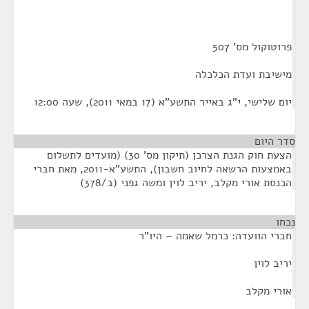
פרוטוקול מס' 507
מישיבת ועדת הכלכלה
יום שלישי, י"ג באייר התשע"א (17 במאי 2011), שעה 12:00
סדר היום
הצעת חוק הגנת הצרכן (תיקון מס' 30) (מועדים לתשלום
באמצעות הרשאה לחיוב חשבון), התשע"א-2011, מאת חברי
הכנסת אורי מקלב, יריב לוין ומשה גפני (ב/378)
נכחו
¶
חברי הוועדה: כרמל שאמה – היו"ר
יריב לוין
אורי מקלב