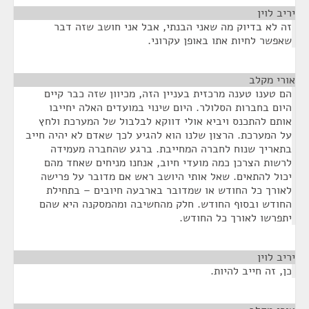
יריב לוין
¶
זה לא בדיוק מה שאני הבנתי, אבל אני חושב שזה דבר
שאפשר לחיות אתו באופן עקרוני.
אורי מקלב
¶
הם טענו טענה מרכזית בעניין הזה, מכיוון שזה כבר קיים
היום בחברות הסלולר. היום שינוי במועדים האלה יחייבו
אותם להתכנס ויביא אולי דווקא לבלבול של המערכת ולחץ
על המערכת. הרצון שלנו הוא להגיע לכך שאדם לא יהיה חייב
בתאריך שנוח לחברה המחייבת. ברגע שהחברה מעמידה
לרשות הצרכן כמה מועדי חיוב, אנחנו מניחים שאחד מהם
יכול להתאים. שאל אותי היושב ראש אם מדובר על פרישה
לאורך כל החודש או שמדובר בארבעה חיובים – בתחילת
החודש ובסוף החודש. חלק מהחשיבה ומהמסקנה היא שהם
יתפרשו לאורך כל החודש.
יריב לוין
¶
כן, זה חייב להיות.