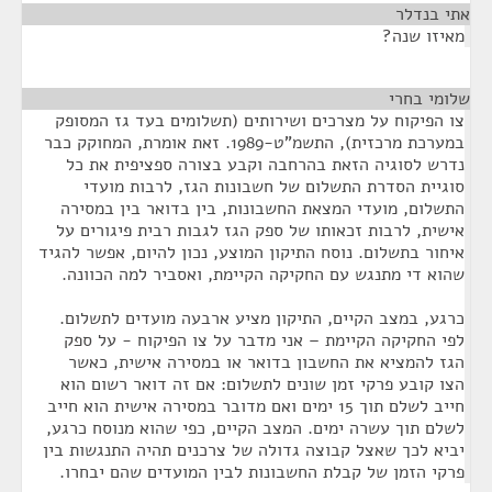
אתי בנדלר
¶
מאיזו שנה?
שלומי בחרי
¶
צו הפיקוח על מצרכים ושירותים (תשלומים בעד גז המסופק
במערכת מרכזית), התשמ"ט-1989. זאת אומרת, המחוקק כבר
נדרש לסוגיה הזאת בהרחבה וקבע בצורה ספציפית את כל
סוגיית הסדרת התשלום של חשבונות הגז, לרבות מועדי
התשלום, מועדי המצאת החשבונות, בין בדואר בין במסירה
אישית, לרבות זכאותו של ספק הגז לגבות רבית פיגורים על
איחור בתשלום. נוסח התיקון המוצע, נכון להיום, אפשר להגיד
שהוא די מתנגש עם החקיקה הקיימת, ואסביר למה הכוונה.
כרגע, במצב הקיים, התיקון מציע ארבעה מועדים לתשלום.
לפי החקיקה הקיימת – אני מדבר על צו הפיקוח - על ספק
הגז להמציא את החשבון בדואר או במסירה אישית, כאשר
הצו קובע פרקי זמן שונים לתשלום: אם זה דואר רשום הוא
חייב לשלם תוך 15 ימים ואם מדובר במסירה אישית הוא חייב
לשלם תוך עשרה ימים. המצב הקיים, כפי שהוא מנוסח כרגע,
יביא לכך שאצל קבוצה גדולה של צרכנים תהיה התנגשות בין
פרקי הזמן של קבלת החשבונות לבין המועדים שהם יבחרו.