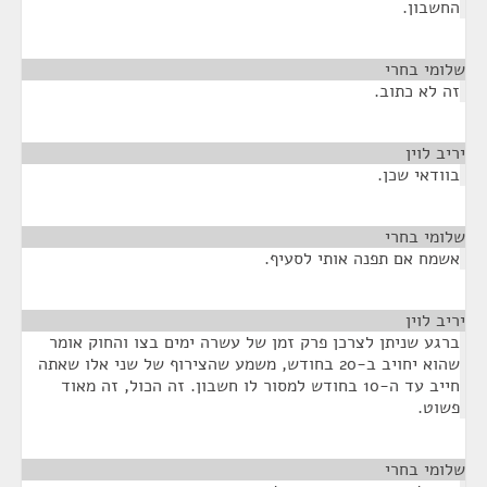
החשבון.
שלומי בחרי
¶
זה לא כתוב.
יריב לוין
¶
בוודאי שכן.
שלומי בחרי
¶
אשמח אם תפנה אותי לסעיף.
יריב לוין
¶
ברגע שניתן לצרכן פרק זמן של עשרה ימים בצו והחוק אומר
שהוא יחויב ב-20 בחודש, משמע שהצירוף של שני אלו שאתה
חייב עד ה-10 בחודש למסור לו חשבון. זה הכול, זה מאוד
פשוט.
שלומי בחרי
¶