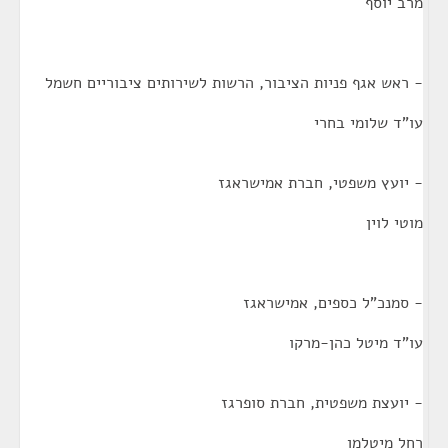
מרב יוסף
- ראש אגף פניות הציבור, הרשות לשירותים ציבוריים חשמל
עו"ד שלומי בחרי
- יועץ משפטי, חברת אמישראגז
מוטי לוין
- סמנכ"ל כספים, אמישראגז
עו"ד מיטל כהן-מרקו
- יועצת משפטית, חברת סופרגז
רחל מיטלמן