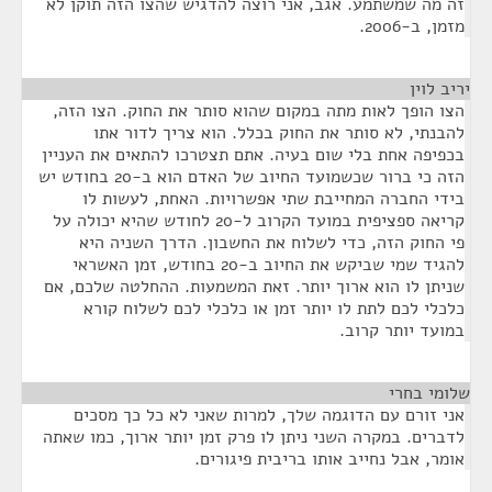
זה מה שמשתמע. אגב, אני רוצה להדגיש שהצו הזה תוקן לא
מזמן, ב-2006.
יריב לוין
¶
הצו הופך לאות מתה במקום שהוא סותר את החוק. הצו הזה,
להבנתי, לא סותר את החוק בכלל. הוא צריך לדור אתו
בכפיפה אחת בלי שום בעיה. אתם תצטרכו להתאים את העניין
הזה כי ברור שכשמועד החיוב של האדם הוא ב-20 בחודש יש
בידי החברה המחייבת שתי אפשרויות. האחת, לעשות לו
קריאה ספציפית במועד הקרוב ל-20 לחודש שהיא יכולה על
פי החוק הזה, כדי לשלוח את החשבון. הדרך השניה היא
להגיד שמי שביקש את החיוב ב-20 בחודש, זמן האשראי
שניתן לו הוא ארוך יותר. זאת המשמעות. ההחלטה שלכם, אם
כלכלי לכם לתת לו יותר זמן או כלכלי לכם לשלוח קורא
במועד יותר קרוב.
שלומי בחרי
¶
אני זורם עם הדוגמה שלך, למרות שאני לא כל כך מסכים
לדברים. במקרה השני ניתן לו פרק זמן יותר ארוך, כמו שאתה
אומר, אבל נחייב אותו בריבית פיגורים.