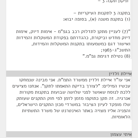
"תיקון תקנה 3 –
בתקנה 3 לתקנות העיקריות –
(1) בתקנת משנה (א), בסופה יבוא:
"(7) לעניין מתקן לתדלוק רכב בגפ"מ - אימות דיוק, אימות
דיוק מחדש וביקורת, כהגדרתם בפקודת המשקלות והמידות
ואישור דגם כמשמעותו בתקנות המשקלות והמידות,
התשכ"ג-1963;
(8) נטילת דגימת גפ"מ."
איילת זלדין
¶
אני עו"ד איילת זלדין ממשרד התמ"ת. אני מבינה שנמחקו
עכשיו המילים: "לצורך בדיקת התאמתו לתקן". אנחנו מציעים
ללכת לנוסח שאושר לפני שלושה שבועות בתקנות מקורות
אנרגיה. זה תקן כתוקפו מזמן לזמן לפי חוק התקנים שעותק
שלו מופקד לעיון הציבור במשרדי מכון התקנים הישראלים,
והפניה אליו מצויה באתר האינטרנט של משרד התשתיות
הלאומיות.
איתי עצמון
¶