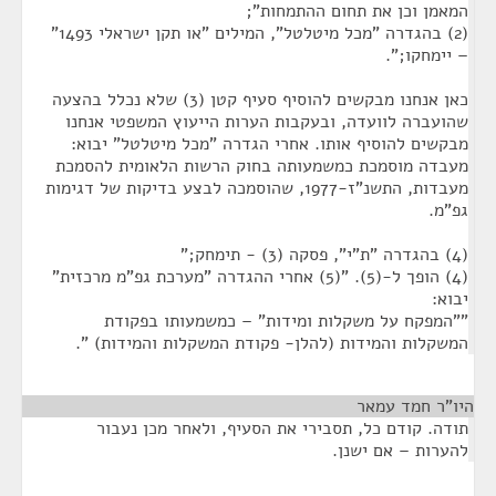
המאמן וכן את תחום ההתמחות";
(2) בהגדרה "מכל מיטלטל", המילים "או תקן ישראלי 1493"
– יימחקו;".
כאן אנחנו מבקשים להוסיף סעיף קטן (3) שלא נכלל בהצעה
שהועברה לוועדה, ובעקבות הערות הייעוץ המשפטי אנחנו
מבקשים להוסיף אותו. אחרי הגדרה "מכל מיטלטל" יבוא:
מעבדה מוסמכת כמשמעותה בחוק הרשות הלאומית להסמכת
מעבדות, התשנ"ז-1977, שהוסמכה לבצע בדיקות של דגימות
גפ"מ.
(4) בהגדרה "ת"י", פסקה (3) - תימחק;"
(4) הופך ל-(5). "(5) אחרי ההגדרה "מערכת גפ"מ מרכזית"
יבוא:
""המפקח על משקלות ומידות" – כמשמעותו בפקודת
המשקלות והמידות (להלן- פקודת המשקלות והמידות) ".
היו"ר חמד עמאר
¶
תודה. קודם כל, תסבירי את הסעיף, ולאחר מכן נעבור
להערות – אם ישנן.