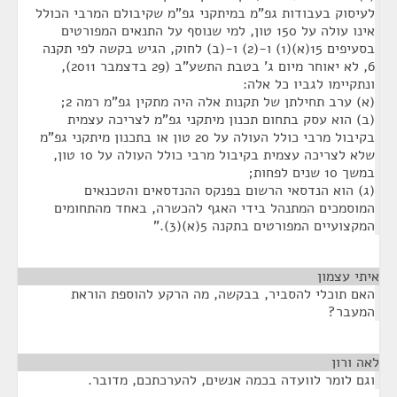
לעיסוק בעבודות גפ"מ במיתקני גפ"מ שקיבולם המרבי הכולל
אינו עולה על 150 טון, למי שנוסף על התנאים המפורטים
בסעיפים 15(א)(1) ו-(2) ו-(ב) לחוק, הגיש בקשה לפי תקנה
6, לא יאוחר מיום ג' בטבת התשע"ב (29 בדצמבר 2011),
ונתקיימו לגביו כל אלה:
(א) ערב תחילתן של תקנות אלה היה מתקין גפ"מ רמה 2;
(ב) הוא עסק בתחום תכנון מיתקני גפ"מ לצריכה עצמית
בקיבול מרבי כולל העולה על 20 טון או בתכנון מיתקני גפ"מ
שלא לצריכה עצמית בקיבול מרבי כולל העולה על 10 טון,
במשך 10 שנים לפחות;
(ג) הוא הנדסאי הרשום בפנקס ההנדסאים והטכנאים
המוסמכים המתנהל בידי האגף להכשרה, באחד מהתחומים
המקצועיים המפורטים בתקנה 5(א)(3)."
איתי עצמון
¶
האם תוכלי להסביר, בבקשה, מה הרקע להוספת הוראת
המעבר?
לאה ורון
¶
וגם לומר לוועדה בכמה אנשים, להערכתכם, מדובר.