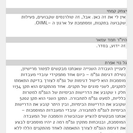
יצחק קמחי
¶
אין לי את זה כאן. אבל, זה טולרנסים שקבועים, פעילות
שקבועה בתקנות, ומסתמכת על ארגון ה –OIML.
היו"ר חמד עמאר
¶
זה ידוע, בסדר.
גל נוי אפרת
¶
לעניין העבודה השנייה שאנחנו מבקשים לפטור מרישיון,
נטילת דגימת גפ"מ – כיום אחד מתפקידי עובדי מעבדות
מוסמכות הוא ליטול דגימות של גפ"מ לצורך בדיקת התאמתו
לתקנים, לשני סוגים של תקנים. אחד מהתקנים הוא תקן 1134
חלק 1 שקובע את הדרישות הכימיות של הגפ"מ למטרות
כלליות, למעט גפ"מ לתחבורה. התקן השני הוא תקן 5202
שקובע את הדרישות הכימיות, ובין היתר קובע את הדרישות
הכימיות לגפ"מ לתחבורה. עובדי המעבדות המוסמכות –
אנחנו מבקשים להציע שבהכשרה והסמכה של המעבדה
המוסמכת, ובנוכחות מתקין גפ"מ רמה 2 יהיו מוסמכים לבצע
את דגימת הגפ"מ לצורך התאמתה לאחד מהתקנים הללו ללא