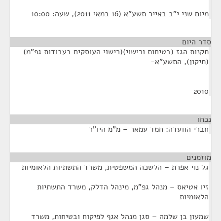
מיום שני י"ב באייר תשע"א (16 במאי 2011), שעה: 10:00
סדר היום
תקנות הגז (בטיחות ורישוי)(רישוי העוסקים בעבודות גפ"מ)
(תיקון), התשע"א-
2010
נכחו
¶
חברי הוועדה: חמד עמאר – מ"מ היו"ר
מוזמנים
¶
גל נוי אפרת – הלשכה המשפטית, משרד התשתיות הלאומיות
זיו אטיאס – מנהל גפ"מ, מינהל הדלק, משרד התשתיות
הלאומיות
שמעון בן שלמה – סגן מנהל אגף לפיקוח ובטיחות, משרד