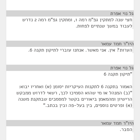
גל נוי אפרת
¶
חצי שנה למתקין גפ"מ רמה 1, ומתקין גפ"מ רמה 2 נדרש
לעבוד במשך שנתיים לפחות.
היו"ר חמד עמאר
¶
הערות? אין. אני מאשר. אנחנו עוברי לתיקון תקנה 6.
גל נוי אפרת
¶
"תיקון תקנה 6
האמור בתקנה 6 לתקנות העיקריות יסומן (א) ואחריו יבוא:
"(ב) המנהל או מי שהוא הסמיכו לכך, רשאי לדרוש ממבקש
הרישיון ומהמאמן ביאורים בקשר למסמכים שבתקנת משנה
(א) ופרטים נוספים, בין בעל-פה ובין בכתב."
היו"ר חמד עמאר
¶
הסבר.