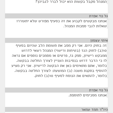
המנהל מקבל בקשות הוא יכול לברר לגביהן?
גל נוי אפרת
¶
אנחנו מבקשים לקבוע את זה כסעיף מפורש שלא יתעוררו
שאלות לגבי סמכות המנהל.
איתי עצמון
¶
זה בחוק היום. אני רק מסב את תשומת הלב שהיום בסעיף
10(ב) לחוק הגז (בטיחות ורישוי) המנהל רשאי לדרוש
ממבקש רישיון, ספק גז, פרטים או מסמכים נוספים אם נראה
לו כי הדבר דרוש בנסיבות העניין לצורך החלטה בבקשה.
כלומר, אתם מתאימים כאן את הבקשה לרישיון. אני רק מציע
להוסיף בתקנת משנה (ב) המוצעת: לצורך החלטה בבקשה.
כלומר, להתאים את הנוסח לסעיף 10(ב) לחוק.
גל נוי אפרת
¶
אנחנו מסכימים לתוספת.
היו"ר חמד עמאר
¶