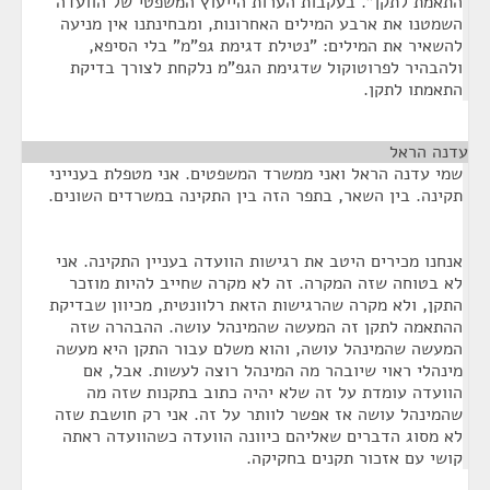
התאמת לתקן". בעקבות הערות הייעוץ המשפטי של הוועדה
השמטנו את ארבע המילים האחרונות, ומבחינתנו אין מניעה
להשאיר את המילים: "נטילת דגימת גפ"מ" בלי הסיפא,
ולהבהיר לפרוטוקול שדגימת הגפ"מ נלקחת לצורך בדיקת
התאמתו לתקן.
עדנה הראל
¶
שמי עדנה הראל ואני ממשרד המשפטים. אני מטפלת בענייני
תקינה. בין השאר, בתפר הזה בין התקינה במשרדים השונים.
אנחנו מכירים היטב את רגישות הוועדה בעניין התקינה. אני
לא בטוחה שזה המקרה. זה לא מקרה שחייב להיות מוזכר
התקן, ולא מקרה שהרגישות הזאת רלוונטית, מכיוון שבדיקת
ההתאמה לתקן זה המעשה שהמינהל עושה. ההבהרה שזה
המעשה שהמינהל עושה, והוא משלם עבור התקן היא מעשה
מינהלי ראוי שיובהר מה המינהל רוצה לעשות. אבל, אם
הוועדה עומדת על זה שלא יהיה כתוב בתקנות שזה מה
שהמינהל עושה אז אפשר לוותר על זה. אני רק חושבת שזה
לא מסוג הדברים שאליהם כיוונה הוועדה כשהוועדה ראתה
קושי עם אזכור תקנים בחקיקה.