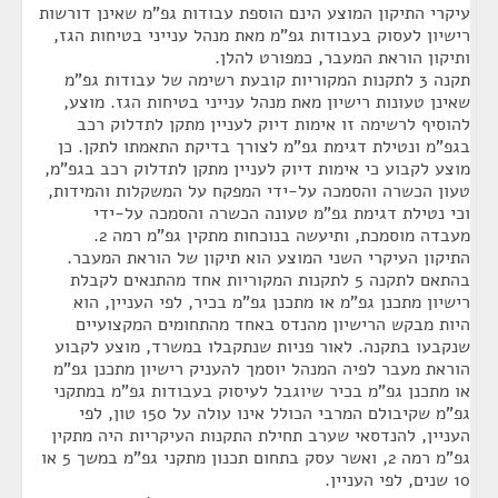
עיקרי התיקון המוצע הינם הוספת עבודות גפ"מ שאינן דורשות
רישיון לעסוק בעבודות גפ"מ מאת מנהל ענייני בטיחות הגז,
ותיקון הוראת המעבר, כמפורט להלן.
תקנה 3 לתקנות המקוריות קובעת רשימה של עבודות גפ"מ
שאינן טעונות רישיון מאת מנהל ענייני בטיחות הגז. מוצע,
להוסיף לרשימה זו אימות דיוק לעניין מתקן לתדלוק רכב
בגפ"מ ונטילת דגימת גפ"מ לצורך בדיקת התאמתו לתקן. כן
מוצע לקבוע כי אימות דיוק לעניין מתקן לתדלוק רכב בגפ"מ,
טעון הכשרה והסמכה על-ידי המפקח על המשקלות והמידות,
וכי נטילת דגימת גפ"מ טעונה הכשרה והסמכה על-ידי
מעבדה מוסמכת, ותיעשה בנוכחות מתקין גפ"מ רמה 2.
התיקון העיקרי השני המוצע הוא תיקון של הוראת המעבר.
בהתאם לתקנה 5 לתקנות המקוריות אחד מהתנאים לקבלת
רישיון מתכנן גפ"מ או מתכנן גפ"מ בכיר, לפי העניין, הוא
היות מבקש הרישיון מהנדס באחד מהתחומים המקצועיים
שנקבעו בתקנה. לאור פניות שנתקבלו במשרד, מוצע לקבוע
הוראת מעבר לפיה המנהל יוסמך להעניק רישיון מתכנן גפ"מ
או מתכנן גפ"מ בכיר שיוגבל לעיסוק בעבודות גפ"מ במתקני
גפ"מ שקיבולם המרבי הכולל אינו עולה על 150 טון, לפי
העניין, להנדסאי שערב תחילת התקנות העיקריות היה מתקין
גפ"מ רמה 2, ואשר עסק בתחום תכנון מתקני גפ"מ במשך 5 או
10 שנים, לפי העניין.