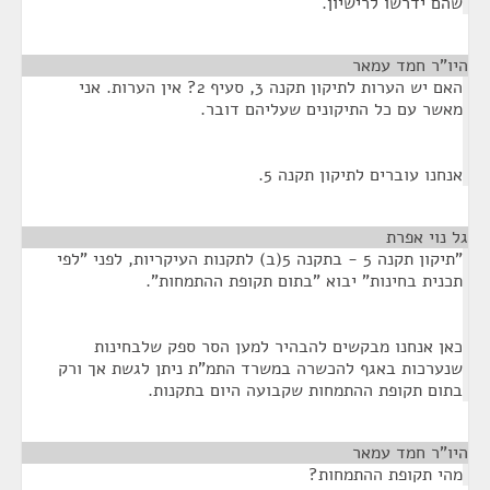
שהם ידרשו לרישיון.
היו"ר חמד עמאר
¶
האם יש הערות לתיקון תקנה 3, סעיף 2? אין הערות. אני
מאשר עם כל התיקונים שעליהם דובר.
אנחנו עוברים לתיקון תקנה 5.
גל נוי אפרת
¶
"תיקון תקנה 5 - בתקנה 5(ב) לתקנות העיקריות, לפני "לפי
תכנית בחינות" יבוא "בתום תקופת ההתמחות".
כאן אנחנו מבקשים להבהיר למען הסר ספק שלבחינות
שנערכות באגף להכשרה במשרד התמ"ת ניתן לגשת אך ורק
בתום תקופת ההתמחות שקבועה היום בתקנות.
היו"ר חמד עמאר
¶
מהי תקופת ההתמחות?