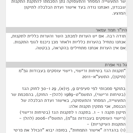
שר התעשייה המסחר והתעסוקה נתן הסכמתו להתקנת התקנות
שבנדון, ואנחנו נודה בעד אישור ועדת הכלכלה לתיקון
המוצע.
היו"ר חמד עמאר
¶
תודה רבה. אם יש הערות למכתב השר והערות כללית לתקנות,
אנחנו נתחיל בהערות כלליות ולאחר מכן ניכנס לגוף התקנות.
אם אין הערות אנחנו מתחילים בהקראה, בבקשה.
גל נוי אפרת
¶
"תקנות הגז בטיחות ורישוי, רישוי עוסקים בעבודות גפ"מ
(תיקון), התשע"א-2011
בתוקף סמכותי לפי סעיפים 9, 15(א), 29 ו-30 לחוק הגז
(בטיחות ורישוי), התשמ"ט-1989 (להלן- החוק), בהסכמת שר
התעשייה, המסחר והתעסוקה, באישור ועדת הכלכלה של
הכנסת, אני מתקין תקנות אלה:
תיקון תקנה 1 - 1. בתקנה 1 לתקנות הגז (בטיחות ורישוי)
(רישוי העוסקים בעבודות גפ"מ), התשס"ו-2006 (להלן -
התקנות העיקריות) -
(1) בהגדרה "אישור התמחות", בסופה יבוא "הכולל את פרטי