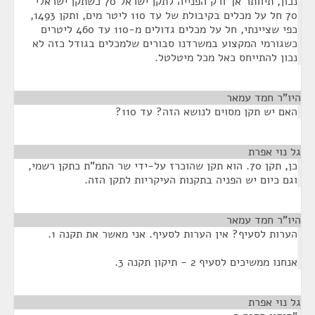
נכון, תיוותר אך ורק הפנייה לתקן ישראל 70 כשתקן ישראלי
70 חל על מכלים בקיבולת של עד 110 ליטר מים, ותקן 1493,
כפי שציינתי, חל על מכלים גדולים מ-110 עד 460 ליטרים
כשגורמי המקצוע במשרדנו סבורים שלמכלים בגודל כזה לא
נכון להתייחס כאל מכל מיטלטל.
היו"ר חמד עמאר
¶
האם יש תקן מסוים לנושא הזה? עד 110?
גל נוי אפרת
¶
כן, תקן 70. הוא תקן שהוכרז על-ידי שר התמ"ת כתקן רשמי,
וגם כיום יש הפניה בתקנות העיקריות לתקן הזה.
היו"ר חמד עמאר
¶
הערות לסעיף? אין הערות לסעיף. אני מאשר את תקנה 1.
אנחנו ממשיכים לסעיף 2 - תיקון תקנה 3.
גל נוי אפרת
¶