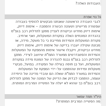
העבודות האלה?
גל נוי אפרת
¶
לגבי העבודה הראשונה שאנחנו מבקשים להוסיף כעבודה
שפטורה מרישיון וטעונה הכשרה והסמכה – אימות דיוק,
אימות דיוק מחדש וביקורת לעניין מתקן לתדלוק רכב בגפ"מ
כהגדרת המונחים האלה בפקודת המשקלות, ואני ארחיב.
פקודת המשקלות והמידות מחייבת כי כל משקל, מידה, או
מכונת שקילה יעברו בדיקה של אימות דיוק, אימות דיוק
מחדש וביקורת, ויקבלו אישור אימות מהמפקח על המשקלות
והמידות והסטנדרטים ממשרד התמ"ת שיושב לצידי. מתקן
לתדלוק רכב בגפ"מ נכנס להגדרה של המונח מידה בפקודת
המשקלות, ועל כן חוסה בצילה של הפקודה. בפועל, מבקרי
משקלות ומידות שהוסמכו על-ידי המפקח על המשקלות
והמידות במשרד התמ"ת שאלה הם עובדי מדינה של היחידה
עצמה, הוסמכו לבדוק את הדיוק של המונה של מתקן לתדלוק
רכב בגפ"מ כך שהוא לא יעלה על הסטייה המרבית המותרת.
היו"ר חמד עמאר
¶
מה הסטייה המרבית המותרת?