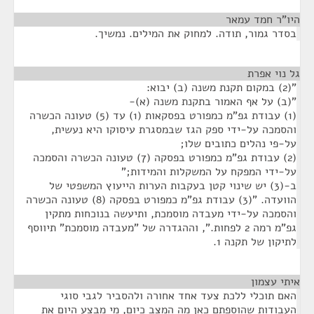
היו"ר חמד עמאר
¶
בסדר גמור, תודה. למחוק את המילים. נמשיך.
גל נוי אפרת
¶
"(2) במקום תקנת משנה (ב) יבוא:
"(ב) על אף האמור בתקנת משנה (א)-
(1) עבודת גפ"מ כמפורט בפסקאות (1) עד (5) טעונה הכשרה
והסמכה על-ידי ספק הגז שבמסגרת עיסוקו היא נעשית,
על-פי נהלים כתובים שלו;
(2) עבודת גפ"מ כמפורט בפסקה (7) טעונה הכשרה והסמכה
על-ידי המפקח על המשקלות והמידות;"
ב-(3) יש שינוי קטן בעקבות הערות הייעוץ המשפטי של
הוועדה. "(3) עבודת גפ"מ כמפורט בפסקה (8) טעונה הכשרה
והסמכה על-ידי מעבדה מוסמכת, ותיעשה בנוכחות מתקין
גפ"מ רמה 2 לפחות.", וההגדרה של "מעבדה מוסמכת" תיווסף
לתיקון של תקנה 1.
איתי עצמון
¶
האם תוכלי ללכת צעד אחד אחורה ולהסביר לגבי סוגי
העבודות שהוספתם כאן מה המצב כיום, מי מבצע היום את