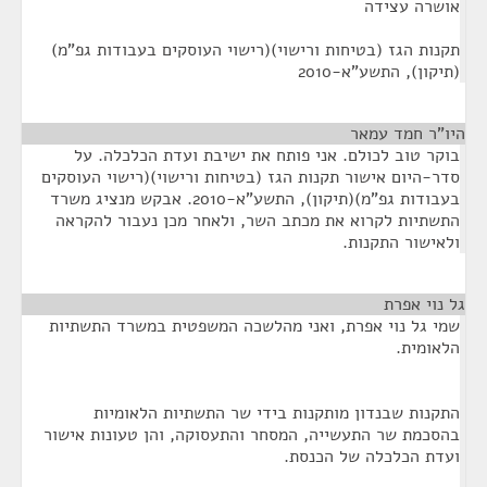
אושרה עצידה
תקנות הגז (בטיחות ורישוי)(רישוי העוסקים בעבודות גפ"מ)
(תיקון), התשע"א-2010
היו"ר חמד עמאר
¶
בוקר טוב לכולם. אני פותח את ישיבת ועדת הכלכלה. על
סדר-היום אישור תקנות הגז (בטיחות ורישוי)(רישוי העוסקים
בעבודות גפ"מ)(תיקון), התשע"א-2010. אבקש מנציג משרד
התשתיות לקרוא את מכתב השר, ולאחר מכן נעבור להקראה
ולאישור התקנות.
גל נוי אפרת
¶
שמי גל נוי אפרת, ואני מהלשכה המשפטית במשרד התשתיות
הלאומית.
התקנות שבנדון מותקנות בידי שר התשתיות הלאומיות
בהסכמת שר התעשייה, המסחר והתעסוקה, והן טעונות אישור
ועדת הכלכלה של הכנסת.