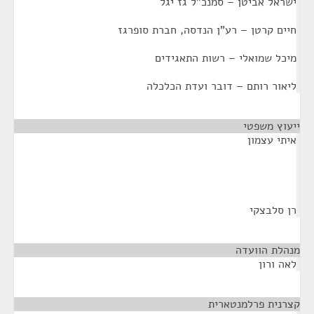
ישראל אביטן – סמנכ"ל גז יגל
חיים קרטן – רע"ן הנדסה, חברת סופרגז
מיכל שמואלי – רשות התאגידים
ליאור רותם – דובר ועדת הכלכלה
ייעוץ משפטי
¶
איתי עצמון
רן סלבצקי
מנהלת הוועדה
¶
לאה ורון
קצרנית פרלמנטארית
¶