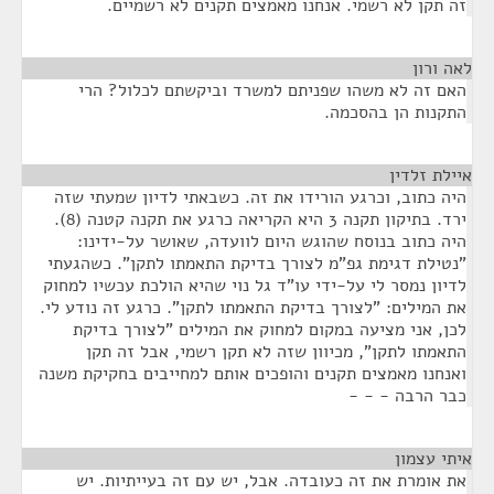
זה תקן לא רשמי. אנחנו מאמצים תקנים לא רשמיים.
לאה ורון
¶
האם זה לא משהו שפניתם למשרד וביקשתם לכלול? הרי
התקנות הן בהסכמה.
איילת זלדין
¶
היה כתוב, וכרגע הורידו את זה. כשבאתי לדיון שמעתי שזה
ירד. בתיקון תקנה 3 היא הקריאה כרגע את תקנה קטנה (8).
היה כתוב בנוסח שהוגש היום לוועדה, שאושר על-ידינו:
"נטילת דגימת גפ"מ לצורך בדיקת התאמתו לתקן". כשהגעתי
לדיון נמסר לי על-ידי עו"ד גל נוי שהיא הולכת עכשיו למחוק
את המילים: "לצורך בדיקת התאמתו לתקן". כרגע זה נודע לי.
לכן, אני מציעה במקום למחוק את המילים "לצורך בדיקת
התאמתו לתקן", מכיוון שזה לא תקן רשמי, אבל זה תקן
ואנחנו מאמצים תקנים והופכים אותם למחייבים בחקיקת משנה
כבר הרבה - - -
איתי עצמון
¶
את אומרת את זה כעובדה. אבל, יש עם זה בעייתיות. יש