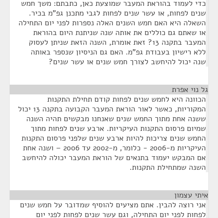
כדי לעמוד בהוראת המעבר שמוצעת כאן, כתבתם: משך חמש
שנים לפחות, או עשר שנים לפחות לגבי מתכנן גפ"מ בכיר.
השאלה היא האם חמש השנים האלה נספרות לפני יום התחילה
או שאתם גם כוללים את אותה שנה שניתנת היום בהוראת
המעבר בתקנה 13? זאת אומרת, השנה הזאת שניתן לעסוק
ללא רישיון בעבודת גפ"מ. האם גם הניסיון שנספר באותה
שנה יכול להיחשב לצורך חמש שנים או עשר שנים?
גל נוי אפרת
¶
הכוונה היא לחמש שנים לפחות קודם תחילת התקנות
המקוריות, כאשר לאור הוראת המעבר הקבועה בתקנה 13 יכול
ששנה אחת מתוך החמש שנים שאנחנו מבקשים תהיה השנה
שמיום פרסום התקנות העיקריות. ארבע שנים לפחות מתוך
החמש שנים צריכות להיות ארבע שנים שלפני פרסום התקנות
העיקריות מ-2006 - כלומר, מ-2002 עד 2006 – ושנה אחת
אם המבקש יעמוד בתנאים של הוראת המעבר יכולה להיחשב
השנה שמתחילת התקנות.
איתי עצמון
¶
אני רוצה להבין. אתם מציעים להוסיף שמדובר על חמש שנים
לפחות לפני יום התחילה, וגם עשר שנים לפחות לפני יום