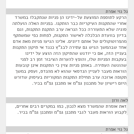
גל נוי אפרת
¶
הרקע לתוספת המוצעת על-ידינו הן פניות שנתקבלו במשרד
אחרי שהתקנות העיקריות כבר הותקנו. בפניות האלה הועלתה
סוגיה שלא התעוררה ככל הנראה ערב התקנת התקנות, וגם
בדיון בוועדת הכלכלה לאישור התקנות, לפחות כפי שמשתקף
מהפרוטוקולים של אותם דיונים. אלינו הגיעו פניות מאת אדם
אחד שבהמשך הגיש גם עתירה לבג"ץ כנגד אי תיקון התקנות
בעניין הזה, אם כי יודגש שהתיקון הזה הוצע על ידינו
בעקבות הפניות שלו, והופץ להערות הציבור זמן רב לפני
שהוגשה העתירה. באותן פניות צוין כי התקנות אינן קובעות
הוראות מעבר לעניין הנדסאי שהוא לא מהנדס, ועסק במשך
תקופה ארוכה ערב תחילת התקנות המקוריות בעיסוק שדורש
היום רישיון של מתכנון גפ"מ או מתכנן גפ"מ בכיר.
לאה ורון
¶
זאת אומרת שהמשרד מצא לנכון, כמו במקרים רבים אחרים,
לקבוע הוראות מעבר לגבי מתכנן גפ"מ ומתכנן גפ"מ בכיר.
גל נוי אפרת
¶