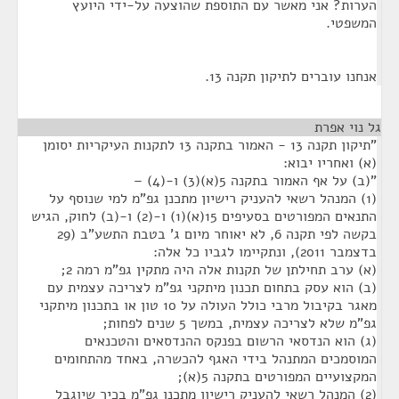
הערות? אני מאשר עם התוספת שהוצעה על-ידי היועץ
המשפטי.
אנחנו עוברים לתיקון תקנה 13.
גל נוי אפרת
¶
"תיקון תקנה 13 - האמור בתקנה 13 לתקנות העיקריות יסומן
(א) ואחריו יבוא:
"(ב) על אף האמור בתקנה 5(א)(3) ו-(4) –
(1) המנהל רשאי להעניק רישיון מתכנן גפ"מ למי שנוסף על
התנאים המפורטים בסעיפים 15(א)(1) ו-(2) ו-(ב) לחוק, הגיש
בקשה לפי תקנה 6, לא יאוחר מיום ג' בטבת התשע"ב (29
בדצמבר 2011), ונתקיימו לגביו כל אלה:
(א) ערב תחילתן של תקנות אלה היה מתקין גפ"מ רמה 2;
(ב) הוא עסק בתחום תכנון מיתקני גפ"מ לצריכה עצמית עם
מאגר בקיבול מרבי כולל העולה על 10 טון או בתכנון מיתקני
גפ"מ שלא לצריכה עצמית, במשך 5 שנים לפחות;
(ג) הוא הנדסאי הרשום בפנקס ההנדסאים והטכנאים
המוסמכים המתנהל בידי האגף להכשרה, באחד מהתחומים
המקצועיים המפורטים בתקנה 5(א);
(2) המנהל רשאי להעניק רישיון מתכנן גפ"מ בכיר שיוגבל