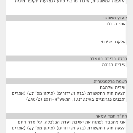
היועצת המשפטית, איגוד מרכזי סיוע לנפגעות תקיפה מינית
ייעוץ משפטי
¶
אתי בנדלר
אלקנה אפרתי
רכזת בכירה בוועדה
¶
עידית חנוכה
רשמת פרלמנטרית
¶
אירית שלהבת
הצעת חוק התקשורת (בזק ושידורים) (תיקון מס' 47) (אתרים
ותכנים פוגעניים באינטרנט), התשע"א-2011 (פ/456)
היו"ר חמד עמאר
¶
אני מתכבד לפתוח את ישיבת ועדת הכלכלה. על סדר היום
הצעת חוק התקשורת (בזק ושידורים) (תיקון מס' 47) (אתרים