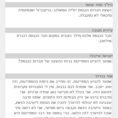
היו"ר חמד עמאר
¶
הצעת חברות הכנסת יוליה שמאלוב-ברקוביץ' ואנסטסיה
מיכאלי לא נתקבלה.
עידית חנוכה
¶
חבר הכנסת אלכס מילר הצביע במקום חבר הכנסת רוברט
אילטוב.
ישראל אייכלר
¶
אפשר להגיש הסתייגות ברוח ההצעה של חברות הכנסת?
אתי בנדלר
¶
אפשר להגיש הסתייגות. זה מחייב את ניסוח ההסתייגות, וזה
שוב יעכב. אני אומרת לכם בכנות, אין לי התנגדות עקרונית
לנושא הזה. אני בכלל לא מביעה כאן עמדה ערכית. אני
מדברת כרגע אך ורק מבחינת לוח הזמנים. אותה סיבה
שבגינה לא יכולתי להיערך להכין את הנוסח לישיבה הזאת,
כאשר הישיבה הזאת נקבעה ביום חמישי, אני לא רואה איך
אוכל להיערך לזה הלאה. הרי בסופו של דבר הסתייגות היא