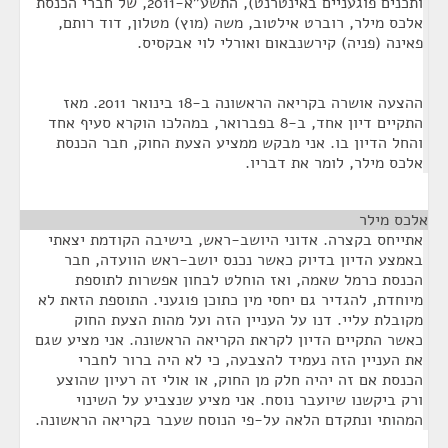
ותכנים פוגעניים באינטרנט), התשע"א-2011, של חברי הכנסת
אלכס מילר, רוברט אילטוב, משה (מוץ) מטלון, דוד רותם,
פאינה (פניה) קירשנבאום ואורלי לוי אבקסיס.
ההצעה אושרה בקריאה הראשונה ב-18 בינואר 2011. מאז
התקיים דיון אחד, ב-8 בפברואר, במהלכו הוקרא סעיף אחד
והחל הדיון בו. אני מבקש ממציע הצעת החוק, חבר הכנסת
אלכס מילר, לומר את דבריו.
אלכס מילר
¶
אתייחס בקצרה. אדוני היושב-ראש, בישיבה הקודמת יצאתי
באמצע הדיון בדיוק כאשר נכנס יושב-ראש הוועדה, חבר
הכנסת כרמל שאמה, ואז הוחלט לבחון אפשרות לתוספת
מיוחדת, להגדיר גם יחסי מין כתוכן פוגעני. התוספת הזאת לא
מקובלת עליי. דנו על העניין הזה ועל מהות הצעת החוק
כאשר התקיים הדיון לקראת הקריאה הראשונה. אני מציע שגם
את העניין הזה נעמיד להצבעה, כי לא היה ברור לחברי
הכנסת אם זה יהיה חלק מן החוק, או אולי זה רעיון שהוצע
ורק ביקשנו שיועבר נוסח. אני מציע שנצביע על השינוי
המהותי ונתקדם הלאה על-פי הנוסח שעבר בקריאה הראשונה.