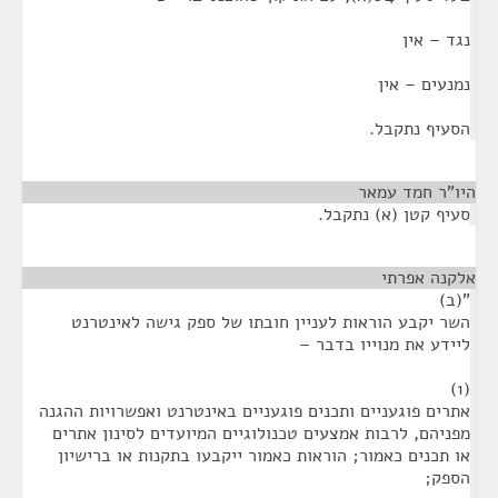
נגד – אין
נמנעים – אין
הסעיף נתקבל.
היו"ר חמד עמאר
¶
סעיף קטן (א) נתקבל.
אלקנה אפרתי
¶
"(ב)
השר יקבע הוראות לעניין חובתו של ספק גישה לאינטרנט
ליידע את מנוייו בדבר –
(1)
אתרים פוגעניים ותכנים פוגעניים באינטרנט ואפשרויות ההגנה
מפניהם, לרבות אמצעים טכנולוגיים המיועדים לסינון אתרים
או תכנים כאמור; הוראות כאמור ייקבעו בתקנות או ברישיון
הספק;