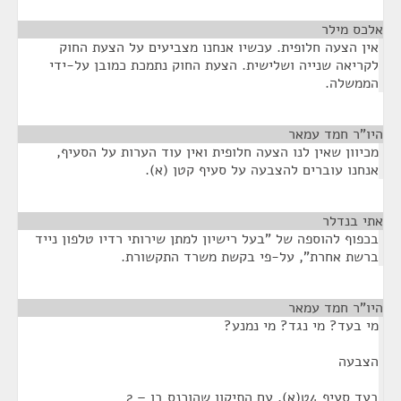
אלכס מילר
¶
אין הצעה חלופית. עכשיו אנחנו מצביעים על הצעת החוק
לקריאה שנייה ושלישית. הצעת החוק נתמכת כמובן על-ידי
הממשלה.
היו"ר חמד עמאר
¶
מכיוון שאין לנו הצעה חלופית ואין עוד הערות על הסעיף,
אנחנו עוברים להצבעה על סעיף קטן (א).
אתי בנדלר
¶
בכפוף להוספה של "בעל רישיון למתן שירותי רדיו טלפון נייד
ברשת אחרת", על-פי בקשת משרד התקשורת.
היו"ר חמד עמאר
¶
מי בעד? מי נגד? מי נמנע?
הצבעה
בעד סעיף 4ט(א), עם התיקון שהוכנס בו – 2