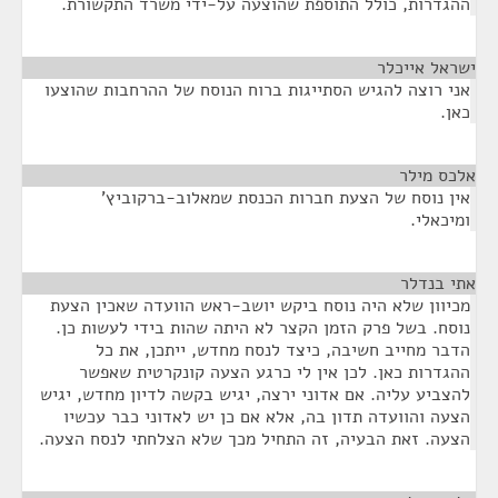
ההגדרות, כולל התוספת שהוצעה על-ידי משרד התקשורת.
ישראל אייכלר
¶
אני רוצה להגיש הסתייגות ברוח הנוסח של ההרחבות שהוצעו
כאן.
אלכס מילר
¶
אין נוסח של הצעת חברות הכנסת שמאלוב-ברקוביץ'
ומיכאלי.
אתי בנדלר
¶
מכיוון שלא היה נוסח ביקש יושב-ראש הוועדה שאכין הצעת
נוסח. בשל פרק הזמן הקצר לא היתה שהות בידי לעשות כן.
הדבר מחייב חשיבה, כיצד לנסח מחדש, ייתכן, את כל
ההגדרות כאן. לכן אין לי כרגע הצעה קונקרטית שאפשר
להצביע עליה. אם אדוני ירצה, יגיש בקשה לדיון מחדש, יגיש
הצעה והוועדה תדון בה, אלא אם כן יש לאדוני כבר עכשיו
הצעה. זאת הבעיה, זה התחיל מכך שלא הצלחתי לנסח הצעה.