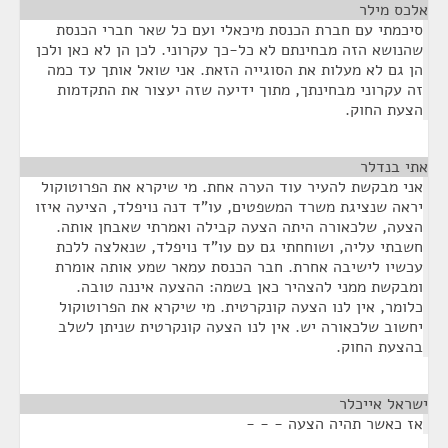
אלכס מילר
¶
סיכמתי עם חברת הכנסת מיכאלי ועם כל שאר חברי הכנסת
שהנושא הזה מבחינתם לא כל-כך עקרוני. לכן הן לא כאן ולכן
הן גם לא מעלות את הסוגייה הזאת. אני שואל אותך עד כמה
זה עקרוני מבחינתך, מתוך ידיעה שזה יעצור את התקדמות
הצעת החוק.
אתי בנדלר
¶
אני מבקשת להעיר עוד הערה אחת. מי שיקרא את הפרוטוקול
יראה שנציגת משרד המשפטים, עו"ד דנה נויפלד, הציעה איזו
הצעה, שלכאורה היתה הצעה קבילה ואמרתי שאבחן אותה.
חשבתי עליה, ושוחחתי גם עם עו"ד נויפלד, שנאלצה ללכת
עכשיו לישיבה אחרת. חבר הכנסת עמאר שמע אותה אומרת
ומבקשת ממני להצהיר כאן בשמה: ההצעה איננה טובה.
כלומר, אין לנו הצעה קונקרטית. מי שיקרא את הפרוטוקול
יחשוב שלכאורה יש. אין לנו הצעה קונקרטית שניתן לשלב
בהצעת החוק.
ישראל אייכלר
¶
אז כאשר תהיה הצעה - - -