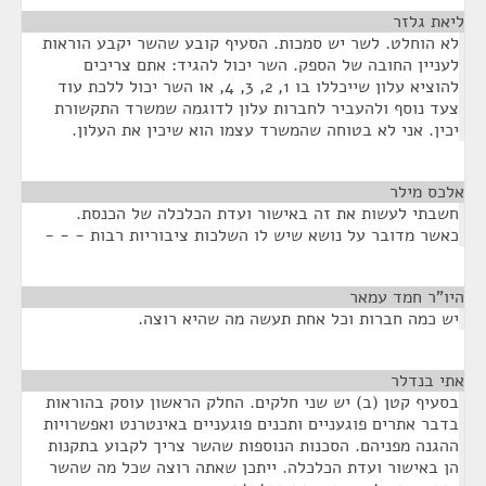
ליאת גלזר
¶
לא הוחלט. לשר יש סמכות. הסעיף קובע שהשר יקבע הוראות
לעניין החובה של הספק. השר יכול להגיד: אתם צריכים
להוציא עלון שייכללו בו 1, 2, 3, 4, או השר יכול ללכת עוד
צעד נוסף ולהעביר לחברות עלון לדוגמה שמשרד התקשורת
יכין. אני לא בטוחה שהמשרד עצמו הוא שיכין את העלון.
אלכס מילר
¶
חשבתי לעשות את זה באישור ועדת הכלכלה של הכנסת.
כאשר מדובר על נושא שיש לו השלכות ציבוריות רבות - - -
היו"ר חמד עמאר
¶
יש כמה חברות וכל אחת תעשה מה שהיא רוצה.
אתי בנדלר
¶
בסעיף קטן (ב) יש שני חלקים. החלק הראשון עוסק בהוראות
בדבר אתרים פוגעניים ותכנים פוגעניים באינטרנט ואפשרויות
ההגנה מפניהם. הסכנות הנוספות שהשר צריך לקבוע בתקנות
הן באישור ועדת הכלכלה. ייתכן שאתה רוצה שכל מה שהשר