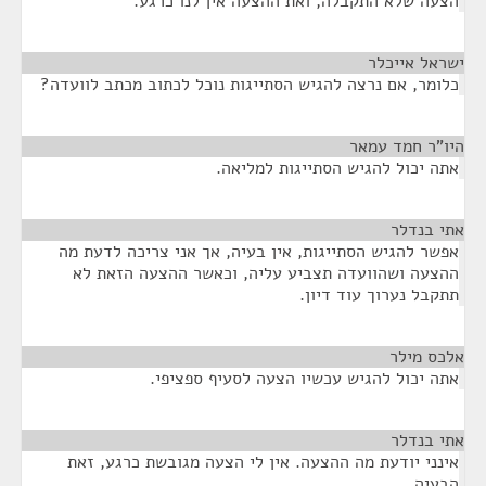
הצעה שלא התקבלה, ואת ההצעה אין לנו כרגע.
ישראל אייכלר
¶
כלומר, אם נרצה להגיש הסתייגות נוכל לכתוב מכתב לוועדה?
היו"ר חמד עמאר
¶
אתה יכול להגיש הסתייגות למליאה.
אתי בנדלר
¶
אפשר להגיש הסתייגות, אין בעיה, אך אני צריכה לדעת מה
ההצעה ושהוועדה תצביע עליה, וכאשר ההצעה הזאת לא
תתקבל נערוך עוד דיון.
אלכס מילר
¶
אתה יכול להגיש עכשיו הצעה לסעיף ספציפי.
אתי בנדלר
¶
אינני יודעת מה ההצעה. אין לי הצעה מגובשת כרגע, זאת
הבעיה.