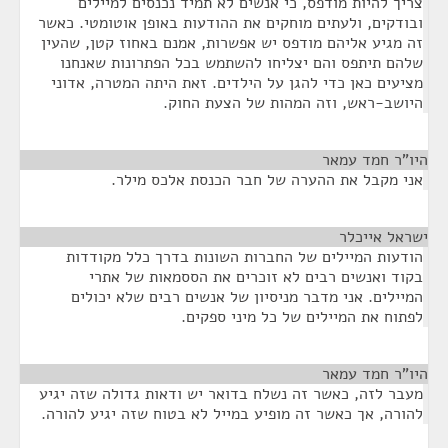
צריך להיות מודפס, כי אנשים לא תמיד נכנסים למיילים
ובודקים, ולעתים מוחקים את ההודעות באופן אוטומטי. כאשר
זה מגיע אליהם מודפס יש אפשרות, אמנם באחוז קטן, שהעין
שלהם תיתפס והם יצליחו להשתמש בכל הפתרונות שאנחנו
מציעים כאן כדי להגן על הילדים. זאת היתה המטרה, אדוני
היושב-ראש, וזה המהות של הצעת החוק.
היו"ר חמד עמאר
¶
אני מקבל את ההערה של חבר הכנסת אלכס מילר.
ישראל אייכלר
¶
הודעות המיילים של החברות השונות בדרך כלל מקודדות
בקוד ואנשים רבים לא זוכרים את הססמאות של אתרי
המיילים. אני מדבר מניסיון של אנשים רבים שלא יכולים
לפתוח את המיילים של כל מיני ספקים.
היו"ר חמד עמאר
¶
מעבר לזה, כאשר זה נשלח בדואר יש ודאות גדולה שזה יגיע
להורה, אך כאשר זה מופיע במייל לא בטוח שזה יגיע להורה.