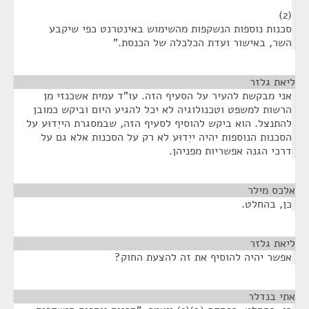
(2)
סכנות נוספות הנשקפות מהשימוש באינטרנט כפי שיקבע
השר, באישור ועדת הכלכלה של הכנסת."
ליאת גלזר
¶
אני מבקשת להעיר על הסעיף הזה. עו"ד עמית אשכנזי מן
הרשות למשפט וטכנולוגיה לא יכל להגיע היום וביקש כמובן
להתנצל. הוא ביקש להוסיף לסעיף הזה, שבמסגרת הייִדוּע על
הסכנות הנוספות יהיה ייִדוּע לא רק על הסכנות אלא גם על
דרכי הגנה אפשריות מפניהן.
אלכס מילר
¶
כן, בהחלט.
ליאת גלזר
¶
אפשר יהיה להוסיף את זה להצעת החוק?
אתי בנדלר
¶