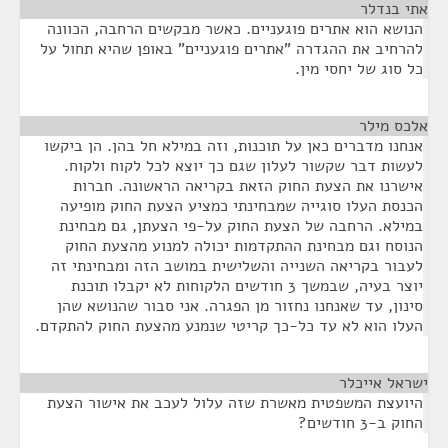
אתי בנדלר
¶
הנושא הוא אתרים פוגעניים. כאשר מבקשים הרחבה, הכוונה
להרחיב את ההגדרה "אתרים פוגעניים" באופן שהיא תחול על
כל סוג של יחסי מין.
אלכס מילר
¶
אנחנו מדברים כאן על תוכנות, וזה במילא חל בהן. הן ביקשו
לעשות דבר שקשור לעלון שגם כך יוצא לכל לקוח ולקוח.
אישרנו את הצעת החוק הזאת בקריאה הראשונה. חברות
הכנסת העלו סוגייה שמבחינתי כמציע הצעת החוק מופיעה
במילא. הרחבה של הצעת החוק על-פי הצעתן, גם מבחינת
הנוסח וגם מבחינת ההתקדמות יכולה למנוע מהצעת החוק
לעבור בקריאה השנייה והשלישית במושב הזה ומבחינתי זה
יוצר בעיה, שבמשך 3 חודשים הלקוחות לא יקבלו תוכנת
סינון, עד שאנחנו נחזור מן הפגרה. אני סבור שהנושא שהן
העלו הוא לא עד כל-כך קריטי שנמנע מהצעת החוק להתקדם.
ישראל אייכלר
¶
היועצת המשפטית מאשרת שזה עלול לעכב את אישור הצעת
החוק ב-3 חודשים?