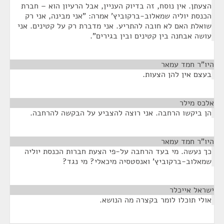
הצעתן. אין נוסח, זה בדיוק העניין, אבל הרעיון הוא – חברת
הכנסת יוליה שמאלוב-ברקוביץ' אמרה: "אני מבינה, אני רק
שואלת האם לא חובה להתריע. אני מדברת רק על קטינים. אני
עושה אבחנה בין קטינים ובין בגירים".
היו"ר חמד עמאר
¶
בעצם אין להן הצעות.
אלכס מילר
¶
הן ביקשו הרחבה. אני רוצה להצביע על הבקשה להרחבה.
היו"ר חמד עמאר
¶
כך נעשה. מי בעד הרחבה על-פי הצעת חברות הכנסת יוליה
שמאלוב-ברקוביץ' ואנסטסיה מיכאלי? מי נגד?
ישראל אייכלר
¶
אולי תוכלו לומר בקצרה מה הנושא.