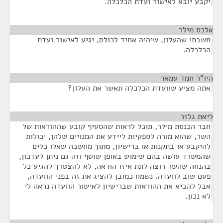
יקבע יובא לאישור ועדת הכלכלה.
אלכס מילר
¶
חשבתי שהעלון, שיהיה אחיד לכולם, יגיע לאישור ועדת
הכלכלה.
היו"ר חמד עמאר
¶
אתה מציע שוועדת הכלכלה תאשר את העלון?
ליאת גלזר
¶
חבר הכנסת מילר, תוכל לראות שהסעיף קובע שההוראות של
השר, שהוא מורה לספקיות ליידע את המנויים שלהן, יכולות
להיקבע או בתקנות או ברישיון, מתוך מחשבה שאלו כלים
שהמשרד עושה בהם שימוש באופן שוטף וזה גם ניתן לעדכון,
בהנחה שהשר רוצה לתת איזו הוראה, לא להצטרך להגיע כל
פעם שוב לוועדה. נשמח כמובן להציג את זה בפני הוועדה,
אבל להביא את ההוראות שברישיון לאישור הוועדה נראה לי
לא נכון.