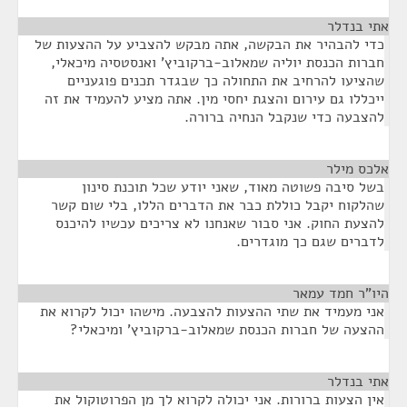
אתי בנדלר
¶
כדי להבהיר את הבקשה, אתה מבקש להצביע על ההצעות של
חברות הכנסת יוליה שמאלוב-ברקוביץ' ואנסטסיה מיכאלי,
שהציעו להרחיב את התחולה כך שבגדר תכנים פוגעניים
ייכללו גם עירום והצגת יחסי מין. אתה מציע להעמיד את זה
להצבעה כדי שנקבל הנחיה ברורה.
אלכס מילר
¶
בשל סיבה פשוטה מאוד, שאני יודע שכל תוכנת סינון
שהלקוח יקבל כוללת כבר את הדברים הללו, בלי שום קשר
להצעת החוק. אני סבור שאנחנו לא צריכים עכשיו להיכנס
לדברים שגם כך מוגדרים.
היו"ר חמד עמאר
¶
אני מעמיד את שתי ההצעות להצבעה. מישהו יכול לקרוא את
ההצעה של חברות הכנסת שמאלוב-ברקוביץ' ומיכאלי?
אתי בנדלר
¶
אין הצעות ברורות. אני יכולה לקרוא לך מן הפרוטוקול את