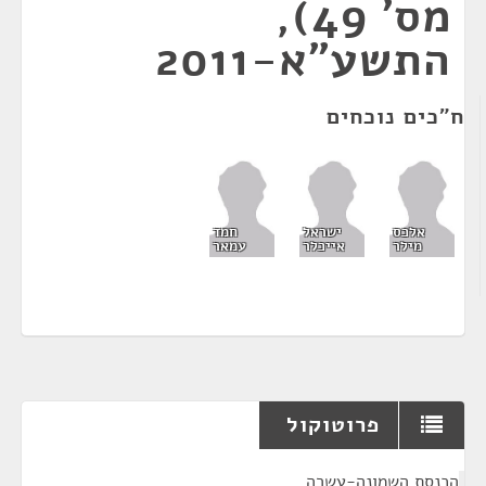
מס' 49),
התשע"א-2011
ח"כים נוכחים
אלכס
ישראל
חמד
מילר
אייכלר
עמאר
פרוטוקול
¶
הכנסת השמונה-עשרה