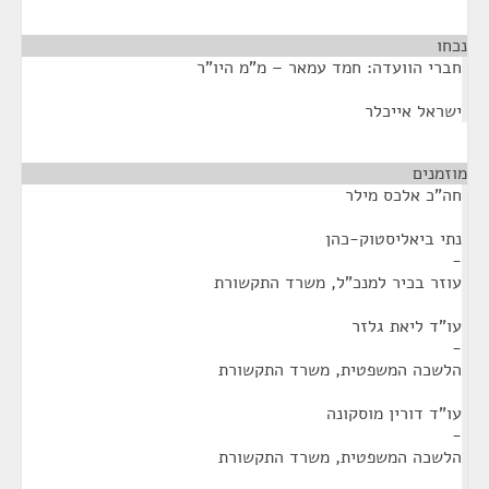
נכחו
¶
חברי הוועדה: חמד עמאר – מ"מ היו"ר
ישראל אייכלר
מוזמנים
¶
חה"כ אלכס מילר
נתי ביאליסטוק-כהן
-
עוזר בכיר למנכ"ל, משרד התקשורת
עו"ד ליאת גלזר
-
הלשכה המשפטית, משרד התקשורת
עו"ד דורין מוסקונה
-
הלשכה המשפטית, משרד התקשורת