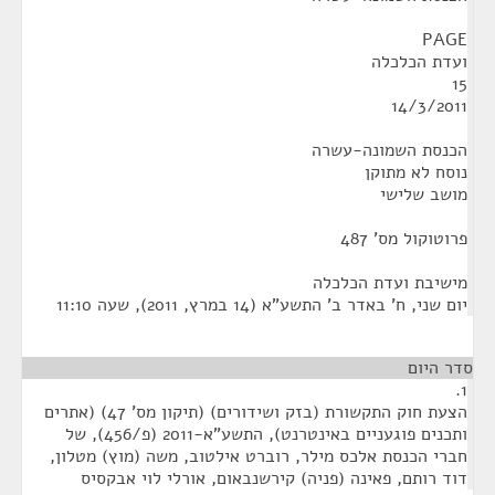
PAGE
ועדת הכלכלה
15
14/3/2011
הכנסת השמונה-עשרה
נוסח לא מתוקן
מושב שלישי
פרוטוקול מס' 487
מישיבת ועדת הכלכלה
‏יום שני, ח' באדר ב' התשע"א (‏14 במרץ, 2011), שעה 11:10
סדר היום
1.
הצעת חוק התקשורת (בזק ושידורים) (תיקון מס' 47) (אתרים
ותכנים פוגעניים באינטרנט), התשע"א-2011 (פ/456), של
חברי הכנסת אלכס מילר, רוברט אילטוב, משה (מוץ) מטלון,
דוד רותם, פאינה (פניה) קירשנבאום, אורלי לוי אבקסיס