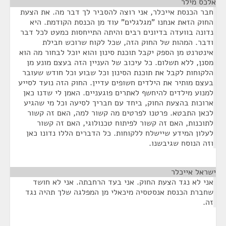
אלכס מילר
¶
חבר הכנסת אייכלר, אני רוצה להסביר לך דבר מה. את הצעת
החוק הזאת אנחנו "מגלגלים" עוד מן הכנסת הקודמת. היא
נדונה בוועדה בדיונים רבים והיתה התייחסות כמעט לכל דבר
ודבר. המהות של החוק הזה, שכל לקוח שרוכש חבילת
אינטרנט מן הספק יקבל תוכנת סינון והוא יוכל לבחור מה הוא
מסנן, ללא תשלום. כל עיכוב של העניין הזה בעצם מונע מן
הלקוחות לקבל את תוכנת הסינון וכל שבוע וכל חודש שעובר
בעצם מותיר את הילדים חשופים עדיין. החוק הזה נועד לסייע
למנוע מילדים להיחשף לאתרים פוגעניים. האמן לי שדנו כאן
ארוכות בהצעת החוק, ביחד עם חבריך לסיעה וכל מי שהגיע
לכאן התבטא. פרטנו לפרטים מה קשור למה, האם זה קשור
לתוכנות, האם זה קשור לפיתוח טכנולוגי, האם זה קשור
לעלון המידע שיישלח ללקוחות. כל הדברים הללו נדונו כאן
וזה הנוסח שגיבשנו.
ישראל אייכלר
¶
אני לא נגד הצעת החוק. אני בעד הרחבתה. אני לא חושד
שחברת הכנסת אנסטסיה מיכאלי מן המפלגה שלך תהיה נגד
זה.