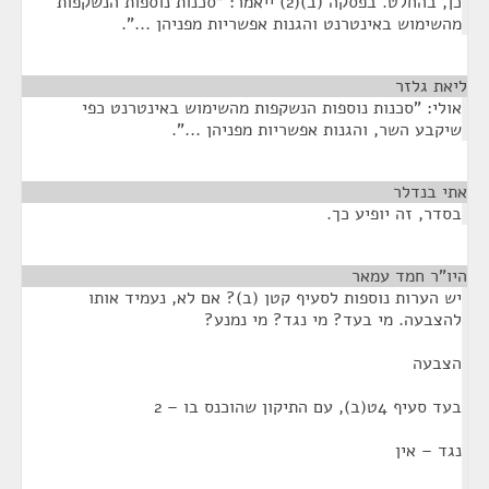
כן, בהחלט. בפסקה (ב)(2) ייאמר: "סכנות נוספות הנשקפות
מהשימוש באינטרנט והגנות אפשריות מפניהן ...".
ליאת גלזר
¶
אולי: "סכנות נוספות הנשקפות מהשימוש באינטרנט כפי
שיקבע השר, והגנות אפשריות מפניהן ...".
אתי בנדלר
¶
בסדר, זה יופיע כך.
היו"ר חמד עמאר
¶
יש הערות נוספות לסעיף קטן (ב)? אם לא, נעמיד אותו
להצבעה. מי בעד? מי נגד? מי נמנע?
הצבעה
בעד סעיף 4ט(ב), עם התיקון שהוכנס בו – 2
נגד – אין