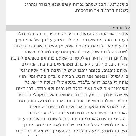
באינטרנט וחבל שסתם נכרות עצים שלא לצורך ונתחיל
לשלוח דברי דואר מודפסים.
אלכס מילר
¶
אסביר את הסוגייה הזאת, מדוע זה מודפס. החוק הזה נולד
בעקבות מחקרים שערכנו. קיבלנו מידע על כך שלהורים אין
מודעות לאן ילדיהם גולשים. 70% מן הציבור שרוכש חבילות
לטובת הילדים שלו, אין לו זמן ומודעות למיילים שאתם
שולחים דרך הדואר האלקטרוני שאתם פותחים כספקים לטובת
הלקוח. בנוסף לכך, לא כולם משתמשים בתיבות המיילים
שאתם נותנים, כלומר ייתכן שיש לי תיבת דואר אלקטרוני
ב"ג'ימייל" וכאשר אני רוכש חבילה מ"בזק בינלאומי" הוא
פותח לי תיבת דואר ב"בזק בינלאומי" ושולח לי את כל
האינפורמציה לשם ואני בכלל לא נכנס ולא בודק. לכן רצינו
שיישלח עלון מודפס, כי רוב האנשים כאשר מקבלים מידע
מודפס יש להם חשיפה הרבה יותר טובה למידע. החוק הזה
נועד למנוע את המקרים שידועים לנו בשנה-שנתיים
האחרונות כאשר האינטרנט מנוצל כדי לפגוע בילדים
ובקטינים בצורה אכזרית ביותר. ככל שתגבירו את מודעות
ההורים לחשיפה של הילדים שלהם לאתרים פוגעניים כך
תצליחו למנוע פגיעה בילדים. זה העניין. יש מהות בכך שזה