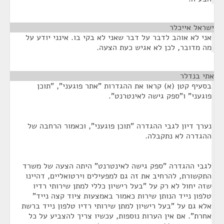
ישראל אייכלר
¶
אני לא אוהב לדבר על דבר שאני לא בקי בו. אינני יודע על
מה מדובר, לכן לא אגיש כעת הצעה.
אתי בנדלר
¶
בסעיף קטן (א) קראו את ההגדרות "אתר פוגעני", "תוכן
פוגעני" ו"ספק גישה לאינטרנט".
נערך דיון לגבי ההגדרה "תוכן פוגעני", וכאמור הרחבה של
ההגדרה לא נתקבלה.
לגבי ההגדרה "ספק גישה לאינטרנט" היתה הצעה של משרד
התקשורת, להרחיב את זה גם למפעילים וירטואליים, דהיינו
שזה יחול לא רק על "בעל רישיון כללי למתן שירותי רדיו
טלפון נייד הנותן שירות כאמור באמצעות ציוד קצה נייד"
אלא גם על "בעל רישיון למתן שירותי רדיו טלפון נייד ברשת
אחרת". אם אין הערות נוספות, עכשיו צריך להצביע על כל