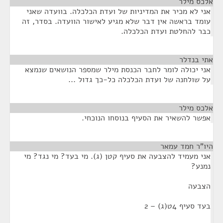
אלכס מילר
¶
אני לא מכיר את המדיניות של ועדת הכלכלה. בוועדה שאני
עומד בראשה אין דבר שלא מגיע לאישור הוועדה. בסדר, זה
כבר להחלטת ועדת הכלכלה.
אתי בנדלר
¶
אני יכולה לומר לחבר הכנסת מילר שמספר הנושאים שנמצא
על שולחנה של ועדת הכלכלה כל-כך גדול ...
אלכס מילר
¶
אפשר להשאיר את הסעיף בנוסחו הנוכחי.
היו"ר חמד עמאר
¶
אני מעמיד להצבעה את סעיף קטן (ג). מי בעד? מי נגד? מי
נמנע?
הצבעה
בעד סעיף 4ט(ג) – 2