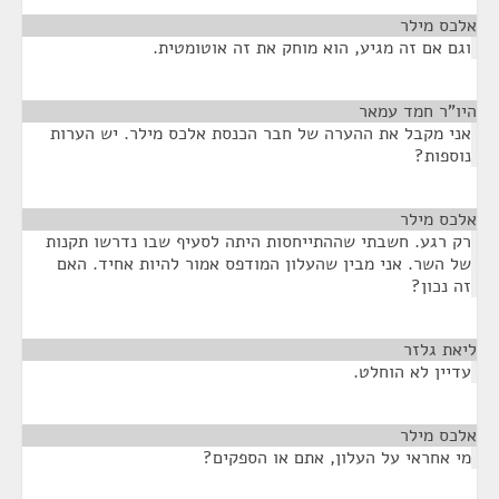
אלכס מילר
¶
וגם אם זה מגיע, הוא מוחק את זה אוטומטית.
היו"ר חמד עמאר
¶
אני מקבל את ההערה של חבר הכנסת אלכס מילר. יש הערות
נוספות?
אלכס מילר
¶
רק רגע. חשבתי שההתייחסות היתה לסעיף שבו נדרשו תקנות
של השר. אני מבין שהעלון המודפס אמור להיות אחיד. האם
זה נכון?
ליאת גלזר
¶
עדיין לא הוחלט.
אלכס מילר
¶
מי אחראי על העלון, אתם או הספקים?