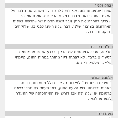
יצחק וקנין
¶
אמרת שזאת תרבות. אני רוצה להגיד לך משהו. אני מדבר על
המגזר החרדי ואני מדבר במלוא הרצינות. אמנם אמרתי
שצריך להחריג את היין אבל ישנה תרבות שהשתרשה בשנים
האחרונות בציבור שלנו, דבר שלא ראינו לפני כן, שלוקחים
וודקה ורד בול.
היו"ר דני דנון
¶
סליחה, אני לא פותחים את הדיון. כרגע אנחנו מתייחסים
לסעיף 2 בלבד. לא לפתוח דיון מהותי במהות החוק, קיימתי
על-כך מספיק דיונים.
אלקנה אפרתי
¶
"חצרים הפתוחים" לציבור זה אכן כולל מסעדות, ברים,
פאבים וכדומה. לפי הצעת החוק, בתי העסק לא יוכלו לשים
פרסומת או שלט וזה אכן דורש את התייחסותה של הוועדה
לכאן או לכאן.
נועם ריזי
¶