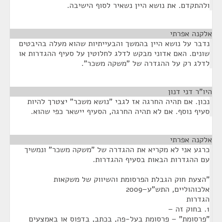
ולהתקדם. את נושא היין נשאיר לסוף הישיבה.
אלקנה אפרתי
¶
נדבר על נושא היין בהמשך והבעייתיות שהוא מעלה בהיבטים
שונים. האם אדוני מבקש לדלג לחלוטין על סעיף ההגדרות או
לדלג רק על ההגדרה של "משקה משכר".
היו"ר דני דנון
¶
נכון. אם תהיה החרגה אז לגבי "נושא משכר" יצטרך להיות
סעיף נוסף. אם לא תהיה החרגה, הסעיף יישאר כפי שהוא.
אלקנה אפרתי
¶
כרגע אני לא מקריא את ההגדרה של "משקה משכר" ונמשיך
עם ההגדרות הבאות בסעיף ההגדרות.
"הצעת חוק הגבלת הפרסומת והשיווק של משקאות
אלכוהוליים, התש"ע–2009
הגדרות
1. בחוק זה –
"פרסומת" – פרסומת בעל-פה, בכתב, בדפוס או באמצעים