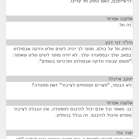
לראייתכם, האם החוק חל עלינו.
אלקנה אפרתי
¶
זה חל.
היו"ר דני דנון
¶
החוק חל על כולם. מותר לך יהיה לשים שלט וודקה אבסולוט
בפאב שלך ובמסעדה שלך. לא יהיה מותר לשים שלט שאומר:
"תשתו עכשיו וודקה אבסולוט ותרגישו בשמים".
יעקב אייכלר
¶
לא הבנתי, "חצרים הפתוחים לציבור" זאת מסעדה?
אלקנה אפרתי
¶
כן. מאחר וכל אדם יכול להיכנס למסעדה. אין הגבלה לציבור
מסוים שיכול להיכנס. זה נכלל בהחלט.
יאיר גלר
¶