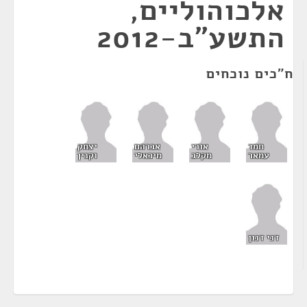
אלכוהוליים,
התשע"ב-2012
ח"כים נוכחים
חמד
אורי
אברהם
יצחק
עמאר
מקלב
מיכאלי
וקנין
דני דנון