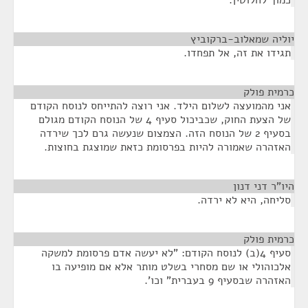
כמוך לחלוטין.
יוליה שמאלוב-ברקוביץ
¶
תגידו את זה, אל תפחדו.
כרמית פולק
¶
אני מהמועצה לשלום הילד. אני רוצה להתייחס לנוסח הקודם
של הצעת החוק, שכביכול סעיף 4 של הנוסח הקודם מגולם
בסעיף 2 של הנוסח הזה. הצמצום שנעשה גרם לכך שירדה
האזהרה שאמורה להיות בפרסומת כזאת שמוצגת בחוצות.
היו"ר דני דנון
¶
סליחה, היא לא ירדה.
כרמית פולק
¶
סעיף 4(ב) לנוסח הקודם: "לא יעשה אדם פרסומת למשקה
אלכוהולי או שם מסחרי בשלט מותר אלא אם מופיעה בו
האזהרה שבסעיף 9 בעברית" וכו'.