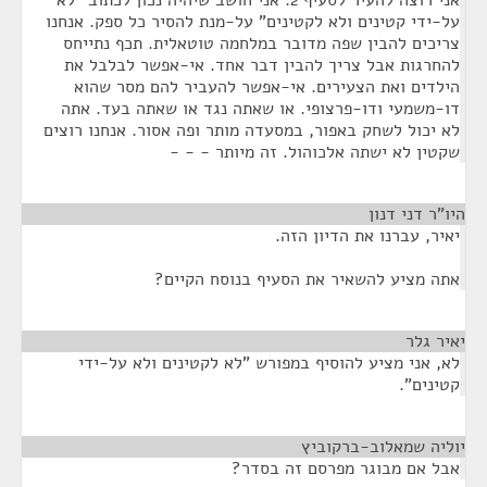
אני רוצה להעיר לסעיף 2. אני חושב שיהיה נכון לכתוב "לא
על-ידי קטינים ולא לקטינים" על-מנת להסיר כל ספק. אנחנו
צריכים להבין שפה מדובר במלחמה טוטאלית. תכף נתייחס
להחרגות אבל צריך להבין דבר אחד. אי-אפשר לבלבל את
הילדים ואת הצעירים. אי-אפשר להעביר להם מסר שהוא
דו-משמעי ודו-פרצופי. או שאתה נגד או שאתה בעד. אתה
לא יכול לשחק באפור, במסעדה מותר ופה אסור. אנחנו רוצים
שקטין לא ישתה אלכוהול. זה מיותר - - -
היו"ר דני דנון
¶
יאיר, עברנו את הדיון הזה.
אתה מציע להשאיר את הסעיף בנוסח הקיים?
יאיר גלר
¶
לא, אני מציע להוסיף במפורש "לא לקטינים ולא על-ידי
קטינים".
יוליה שמאלוב-ברקוביץ
¶
אבל אם מבוגר מפרסם זה בסדר?