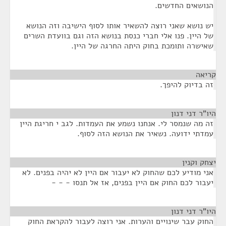
הנושאים החדשים.
יש נושא שאני רוצה להשאיר אותו לסוף הישיבה וזה הנושא
של היין. פנו אלי חברי כנסת בנושא הזה וגם בוועדת השרים
שאישרה ותומכת בחוק היתה החרגה של היין.
קריאה
¶
זה בדיוק להיפך.
היו"ר דני דנון
¶
זה מה שנמסר לי. אנחנו נשמע את העמדות. לגב י חריגת היין
עמדתי ידועה. נשאיר את הנושא הזה לסוף.
יצחק וקנין
¶
אני מודיע לכם שהחוק לא יעבור אם היין לא יהיה בפנים. לא
יעבור לכם החוק אם היין בפנים, אז אל תנסו - - -
היו"ר דני דנון
¶
החוק עבר שינויים והערות. אני רוצה לעבור להקראת החוק