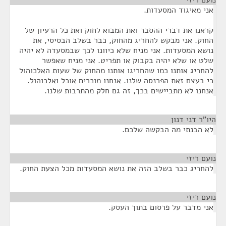
נועם ריזי
¶
אני מאיגוד המסעדות.
קראנו את דברי ההסבר ואת המבוא לחוק ואת כל הרעיון של
החוק. אני מבקש להחריג מהחוק, כבר בשלב הבסיסי, את
נושא המסעדות. אני מניח שלא כיוונו לכך שבמסעדה לא יהיה
שלט או שלא יהיה בקבוק או תפריט. אני מניח שאפשר
להחריג אותנו כמו שהחריגו אותנו מהחוק של שעות האלכוהול
כי בעצם זאת הפרנסה שלנו. אנחנו מוכרים אוכל ואלכוהול.
אנחנו לא מתביישים בכך, זה גם חלק מהתרבות שלנו.
היו"ר דני דנון
¶
לא הבנתי מה הבקשה שלכם.
נועם ריזי
¶
להחריג כבר בשלב הזה את נושא המסעדות מכל הצעת החוק.
נועם ריזי
¶
אני מדבר על פרסום בתוך העסק.