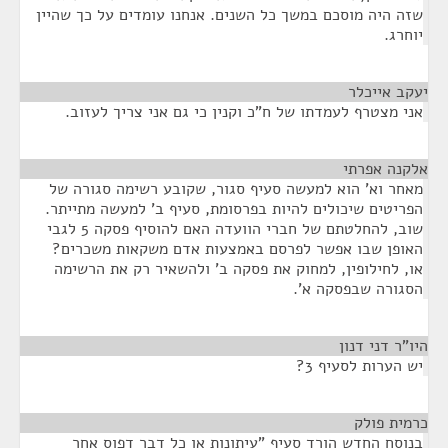
שזה היה מוסכם במשך כל השנים. אנחנו עומדים על כך שהיין
יוחרג.
יעקב אייכלר
¶
אני מצטרף לעמדתו של ח"כ וקנין כי גם אני צריך לעזוב.
אלקנה אפרתי
¶
מאחר וא' הוא למעשה סעיף סגור, שקובע רשימה סגורה של
הפריטים שיכולים להיות בפרסומת, סעיף ב' למעשה מתייתר.
שוב, להחלטתם של חברי הוועדה האם להוסיף פסקה 5 לגבי
האופן שבו אפשר לפרסם באמצעות אדם משקאות משכרים?
או, לחילופין, למחוק את פסקה ב' ולהשאיר רק את הרשימה
הסגורה שבפסקה א'.
היו"ר דני דנון
¶
יש הערות לסעיף 3?
כרמית פולק
¶
בנוסח החדש הורד סעיף "עיתונות או כל דבר דפוס אחר