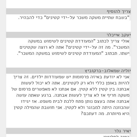
צריך להוסיף
¶
"בשבח שתיית משקה משכר על-ידי קטינים" כדי להבהיר.
יעקב אייכלר
¶
אולי צריך לכתוב "המעודדת קטינים לשימוש במשקה
המשכר". מה זה על-ידי קטינים? אתה לא רוצה שקטינים
ישתו. תכתוב "המעודדת קטינים לשימוש במשקה המשכר".
יוליה שמאלוב-ברקוביץ
¶
אני לא יודעת באיזה פרסומות יש שמעודדות ילדים. זה צריך
להיות באופן כללי ולא רק לקטינים. אתה לא יכול לעשות
אבחנה בין קטין ללא קטין. אם אנחנו לא מאפשרים פרסום של
משקה חריף אז לא צריך לעשות אבחנה. ברגע שאתה עושה
אבחנה אתה בעצם נותן פתח ללכת לבית משפט. אז יגידו
שהכוונה היתה למבוגר ולא לקטין. אני חושבת שהמילה קטין
היא מיותרת. מה דעתכם?
יאיר גלר
¶