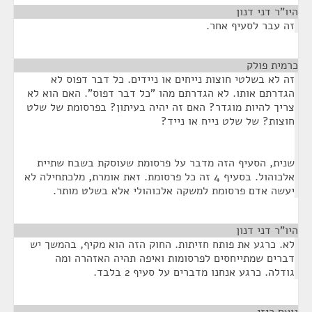
היו"ר דני דנון
¶
זה עבר לסעיף אחר.
כרמית פולק
¶
זה לא בשלטי חוצות נייחים או ניידים. כל דבר דפוס לא
הגדרתם אותו. לא הגדרתם מהו "כל דבר דפוס". האם הוא לא
צריך להיות מוגדר? האם זה יהיה בעיתון? בפרסומת של שלט
חוצות? של שלט נייח או נייד?
שנית, הסעיף הזה מדבר על פרסומת שעוסקת בשבח שתיית
אלכוהול. בסעיף 4 זה כל פרסומת. זאת אומרת, מלכתחילה לא
יעשה אדם פרסומת למשקה אלכוהולי אלא בשלט מותר.
היו"ר דני דנון
¶
לא. כרגע את פותח חזיתות. החוק הזה הוא מקיף, בהמשך יש
דברים שמתייחסים לפרסומות ואיפה תהיה האזהרה ומה
גודלה. כרגע אנחנו מדברים על סעיף 2 בלבד.