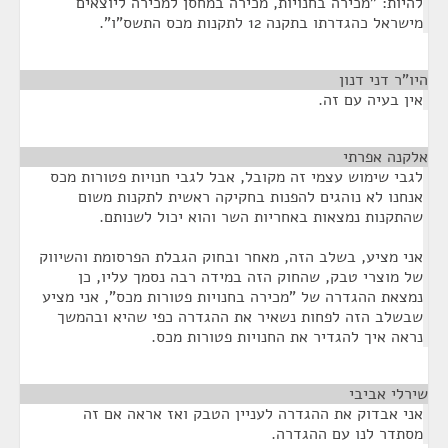
להיות: "מכירה בחנויות, מכירה במחסן למכירה ליוצאים
מישראל כהגדרתו בתקנה 12 לתקנות מכס התשס"ו".
היו"ר דני דנון
¶
אין בעיה עם זה.
אלקנה אפרתי
¶
לגבי שימוש עצמי זה מקובל, אבל לגבי חנויות פטורות מכס
אנחנו לא נוהגים להפנות בחקיקה ראשית לתקנות משום
שהתקנות נמצאות באחריות השר והוא יכול לשנותם.
אני מציע, בשלב הזה, מאחר ובחוק הגבלת הפרסומת והשיווק
של מוצרי טבק, שהחוק הזה במידה רבה נסמך עליו, כן
נמצאת ההגדרה של "מכירה בחנויות פטורות מכס", אני מציע
שבשלב הזה לפחות נשאיר את ההגדרה כפי שהיא ובהמשך
נראה איך להגדיר את החנויות פטורות מכס.
שירלי אביבי
¶
אני אבדוק את ההגדרה לעניין הטבק ואז אראה אם זה
מסתדר לנו עם ההגדרה.