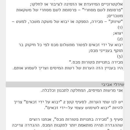
אלקטרוניים המיועדת או הזמינה לציבור או לחלקו;
"פרסומת לשם מסחרי" – פרסומת לשם מסחרי של משקאות
משכרים;
"שיווק" – מכירה, הספקה או יבוא של משקה משכר, למעט –
(1)
יצוא;
(2)
יבוא על ידי זכאים לפטור מתשלום מכס לפי כל חיקוק בר
תוקף בענייני מכס;
(3)
מכירה בחנויות פטורות מכס."
היו בעניין הזה הערות של רשות המיסים וצריך לשמוע אותם.
שירלי אביבי
¶
אני מרשות המיסים, המחלקה לתכנון וכלכלה.
יש לנו שתי הערות. לסעיף קטן 2 "יבוא על ידי זכאים" צריך
להיות "יבוא לשימוש עצמי על-ידי זכאים".
סעיף 3 "מכירה בחנויות פטורות מכס", אנחנו רוצים
שההגדרה תהיה מותאמת יותר לתקנות המכס. ההגדרה צריכה