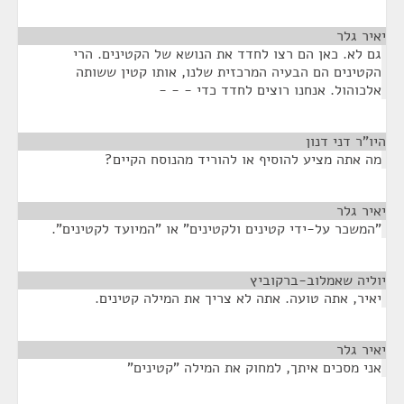
יאיר גלר
¶
גם לא. כאן הם רצו לחדד את הנושא של הקטינים. הרי
הקטינים הם הבעיה המרכזית שלנו, אותו קטין ששותה
אלכוהול. אנחנו רוצים לחדד כדי - - -
היו"ר דני דנון
¶
מה אתה מציע להוסיף או להוריד מהנוסח הקיים?
יאיר גלר
¶
"המשכר על-ידי קטינים ולקטינים" או "המיועד לקטינים".
יוליה שאמלוב-ברקוביץ
¶
יאיר, אתה טועה. אתה לא צריך את המילה קטינים.
יאיר גלר
¶
אני מסכים איתך, למחוק את המילה "קטינים"