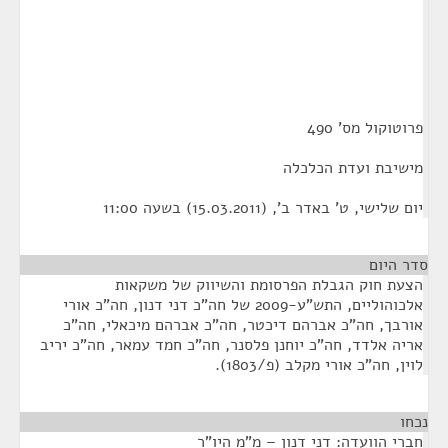
פרוטוקול מס' 490
מישיבת ועדת הכלכלה
יום שלישי, ט' באדר ב', (15.03.2011) בשעה 11:00
סדר היום
הצעת חוק הגבלת הפרסומת והשיווק של משקאות
אלכוהוליים, התש"ע-2009 של חה"כ דני דנון, חה"כ אורי
אורבך, חה"כ אברהם דיכטר, חה"כ אברהם מיכאלי, חה"כ
אריה אלדד, חה"כ יוחנן פלסנר, חה"כ חמד עמאר, חה"כ יריב
לוין, חה"כ אורי מקלב (פ/1803).
נכחו
¶
חברי הוועדה: דני דנון – מ"מ היו"ר