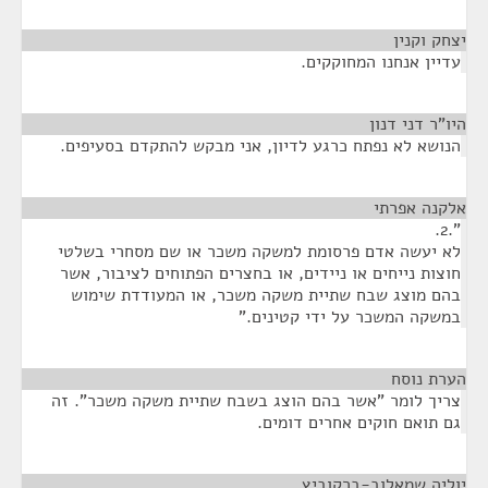
יצחק וקנין
¶
עדיין אנחנו המחוקקים.
היו"ר דני דנון
¶
הנושא לא נפתח כרגע לדיון, אני מבקש להתקדם בסעיפים.
אלקנה אפרתי
¶
".2.
לא יעשה אדם פרסומת למשקה משכר או שם מסחרי בשלטי
חוצות נייחים או ניידים, או בחצרים הפתוחים לציבור, אשר
בהם מוצג שבח שתיית משקה משכר, או המעודדת שימוש
במשקה המשכר על ידי קטינים."
הערת נוסח
¶
צריך לומר "אשר בהם הוצג בשבח שתיית משקה משכר". זה
גם תואם חוקים אחרים דומים.
יוליה שמאלוב-ברקוביץ
¶