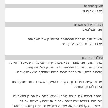
ייעוץ משפטי
¶
אלקנה אפרתי
רשמת פרלמנטארית
¶
אתי אפלבוים
הצעת חוק הגבלת הפרסומת והשיווק של משקאות
אלכוהוליים, התש"ע-2009
היו"ר דני דנון
¶
בוקר טוב, אני פותח את ישיבת ועדת הכלכלה. על-סדר היום:
הצעת חוק הגבלת הפרסומות והשיווק של משקאות
אלכוהוליים, של מספר חברי כנסת שחלקם נמצאים איתנו.
אנחנו קיימנו פה דיון מוקדם בהצעה הזאת ואנחנו מתקדמים
היום להכנת החוק.
בפתח דבריי אני רוצה לומר שנביא היום את החוק להצבעה.
אם יהיו דברים שדורשים שיפור או שיפוץ נעשה את זה
בישיבה לקראת קריאה שנייה ושלישית. כמובן שנגדיר מהם