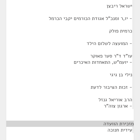
ישראל ריבצן
- יו,ר ומנכ"ל אגודת הכורמים יקבי הכרמל
כרמית פולק
- המועצה לשלום הילד
עו"ד ד"ר סער פאוקר
- יועמ"ש, התאחדות האיכרים
נילי בן גיגי
- זכות הציבור לדעת
הרב אוריאל גנזל
- ארגון צוה"ר
מזכירת הוועדה
¶
עידית חנוכה