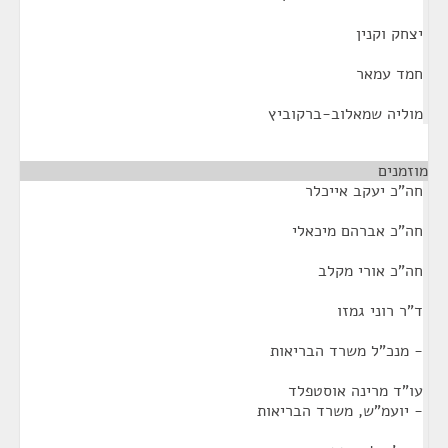
יצחק וקנין
חמד עמאר
מוליה שמאלוב-ברקוביץ
מוזמנים
¶
חה"כ יעקב אייכלר
חה"כ אברהם מיכאלי
חה"כ אורי מקלב
ד"ר רוני גמזו
- מנכ"ל משרד הבריאות
עו"ד מרינה אוסטפלד
- יועמ"ש, משרד הבריאות