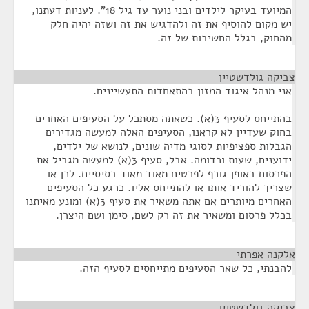
המיועד בעיקר לילדים ובני נוער עד גיל 18". לעניות דעתנו,
יש מקום להוסיף את זה ולהדגיש את זה ושזה יהיה חלק
מהחוק, בגלל החשיבות של זה.
צביקה גולדשטיין
¶
אני מנהל איגוד המזון בהתאחדות התעשיינים.
בהתייחס לסעיף 3(א). כשאתה מסתכל על הסעיפים האחרים
בחוק שעדיין לא קראנו, הסעיפים האלה למעשה מגדירים
הגבלות ספציפיות לסוגי מדיה שונים, לנושא של ילדים,
ידוענים, שעות וכדומה. אבל, סעיף 3(א) למעשה מגביל את
הפרסום באופן גורף לפרטים מאוד מאוד בסיסיים. לכן או
שצריך להוריד אותו או להתייחס אליו. כרגע כל הסעיפים
האחרים מיותרים אם אתה משאיר את סעיף 3(א) ומונע מאיתנו
בכלל פרסום ומשאיר את זה רק לשם, סימן ושם היצרן.
אלקנה אפרתי
¶
להבנתי, כל שאר הסעיפים מתייחסים לסעיף הזה.
צביקה גולדשטיין
¶