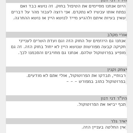
היו"ר דני דנון
¶
היום אנחנו מסיימים את הטיפול בחוק. זה נושא כבד ואם
נפתח אותו עכשיו לא נתקדם. אני רוצה לעבור מהר על דברים
שאין בעיות איתם ולהגיע מייד לנושא היין או נושא ההחרגה.
אורי מקלב
¶
אנחנו גם היוזמים של החוק הזה וגם ועדת השרים לענייני
חקיקה קבעה מפורשות שנושא היין לא יחול בחוק הזה. זה גם
מופיע בפרוטוקול שלהם. אנחנו גם מחויבים והסכמנו לכך.
יצחק וקנין
¶
רבותיי, תבדקו את הפרוטוקול, אולי אתם לא מודעים.
בפרוטוקול כתוב במפורש - - -
היו"ר דני דנון
¶
תכף יביאו את הפרוטוקול.
יאיר גלר
¶
אין החלטה בעניין הזה.