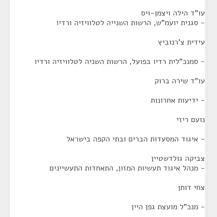
עו"ד הילה ויצמן-ויס
- סגנית יועמ"ש, הרשות השנייה לטלוויזיה ורדיו
עידית צ'רנוביץ
- סמנכ"לית רדיו בפועל, הרשות השניה לטלוויזיה ורדיו
עו"ד שירה ברוק
- ידיעות אחרונות
נועם ריזי
- איגוד המסעדות הברים ובתי הקפה בישראל
צביקה גולדשטיין
- מנהל איגוד תעשיות המזון, התאחדות התעשיינים
צחי דותן
- מנכ"ל מועצת גפן היין