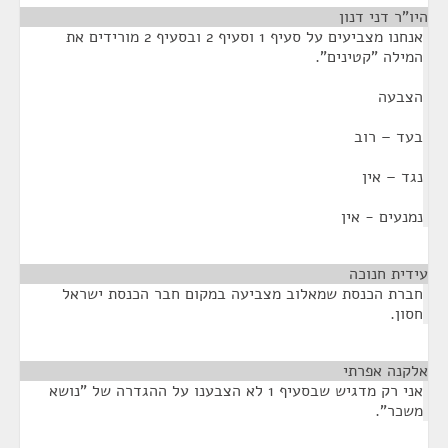
היו"ר דני דנון
¶
אנחנו מצביעים על סעיף 1 וסעיף 2 ובסעיף 2 מורידים את
המילה "קטינים".
הצבעה
בעד – רוב
נגד – אין
נמנעים - אין
עידית חנוכה
¶
חברת הכנסת שמאלוב מצביעה במקום חבר הכנסת ישראל
חסון.
אלקנה אפרתי
¶
אני רק מדגיש שבסעיף 1 לא הצבענו על ההגדרה של "נושא
משכר".