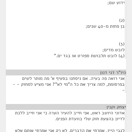
ידוע שם;
(2)
בן פחות מ-40 שנים;
(3)
לובש מדים;
(4) לובש תלבושת ספורט או בגד ים."
היו"ר דני דנון
¶
אני רואה פה בעיה. אם ניסחנו בסעיף א' מה מותר לשים
בפרסומת, למה צריך את כל ה"מי לא"? אני מציע למחוק - -
-
יצחק וקנין
¶
אדוני היושב ראש, אני חייב להעיר הערה כי אני חייב ללכת
לדיון בהצעת חוק שלי בוועדת הפנים.
לגבי היין, אמרתי את הדברים. לא רק אני אמרתי אותם אלא