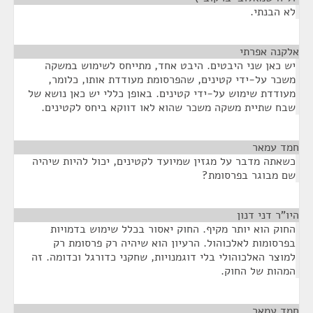
לא הבנתי.
אלקנה אפרתי
¶
יש כאן שני היבטים. היבט אחד, מתייחס לשימוש במשקה
משכר על-ידי קטינים, שהפרסומת מעודדת אותו, כלומר,
מעודדת שימוש על-ידי קטינים. באופן כללי יש כאן נושא של
שבח שתיית משקה משכר שהוא לאו דווקא ביחס לקטינים.
חמד עמאר
¶
כשאתה מדבר על מגזין שמיועד לקטינים, יכול להיות שיהיה
שם מבוגר בפרסומת?
היו"ר דני דנון
¶
החוק הוא יותר מקיף. החוק יאסור בכלל שימוש בדמויות
בפרסומות לאלכוהול. הרעיון הוא שיהיה רק פרסומת רק
למוצר האלכוהולי בלי דוגמנויות, שחקני כדורגל וכדומה. זה
המהות של החוק.
חמד עמאר
¶