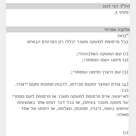
היו"ר דני דנון
¶
סעיף 3.
אלקנה אפרתי
¶
"3(א)
בכל פרסומת למשקה משכר יכללו רק הפרטים הבאים:
(1) שם המשקה האלכוהולי;
(2) סימנו ושמו המסחרי;
(3) שם היצרן וסימנו המסחרי;
(4) צורת המוצר ומקום מכירתו, לרבות תמונות מקום ייצורו.
(ב)
לא יעשה אדם פרסומת למשקה משכר או פרסומת לשם מסחרי
של משקה משכר בעיתון, או בכל דבר דפוס אחר באמצעות
שימוש בשמו, כינויו, תמונתו, תצלומו, או דמותו של אחד
מאלה:
(1)