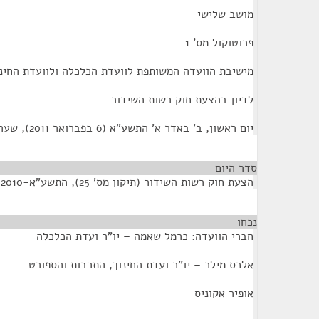
מושב שלישי
פרוטוקול מס' 1
מישיבת הוועדה המשותפת לוועדת הכלכלה ולוועדת החינו
לדיון בהצעת חוק רשות השידור
יום ראשון, ב' באדר א' התשע"א (6 בפברואר 2011), שעה 11:00
סדר היום
הצעת חוק רשות השידור (תיקון מס' 25), התשע"א-2010
נכחו
¶
חברי הוועדה: כרמל שאמה – יו"ר ועדת הכלכלה
אלכס מילר – יו"ר ועדת החינוך, התרבות והספורט
אופיר אקוניס