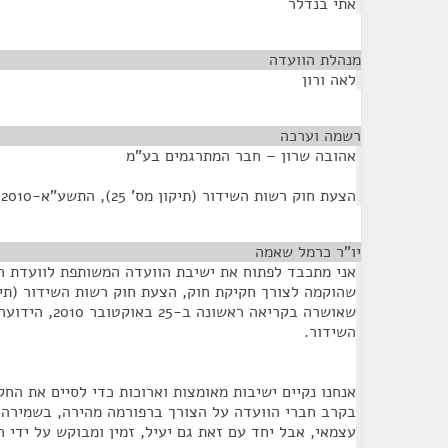
אתי בנדלר
מנהלת הוועדה
¶
לאה ורון
רשמה וערכה
¶
אהובה שרון – חבר המתרגמים בע"מ
הצעת חוק רשות השידור (תיקון מס' 25), התשע"א-2010
יו"ר כרמל שאמה
¶
אני מתכבד לפתוח את ישיבת הוועדה המשותפת לוועדת הכ
שאושרה בקריאה ראשו
השידור.
אנחנו נקיים ישיבות מאומצות וארוכות כדי לסיים את הח
בקרב חברי הוועדה על הצורך ברפורמה מהירה, בשמירה 
עצמאי, אבל יחד עם זאת גם יעיל, זמין ומבוקש על ידי ה