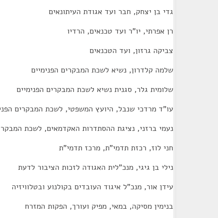
גדי בן יצחק, חבר ועד אגודת העיתונאים
רן אפרתי, יו"ר ועד טכנאים, הרדיו
צביקה גרזון, ועד הטכנאים
שלמה קלדרון, נשיא לשכת המבקרים הפנימיים
שלומית גלר, סגנית נשיא לשכת המבקרים הפנימיים
עו"ד מרדכי שנבל, היועץ המשפטי, לשכת המבקרים הפני
נעמי ברזני, נציגת ההסתדרות האקדמאים, לשכת המבקרים
חני לוז, רכזת תדמי"ת, מרכז תדמי"ת
נילי בן גיגי, מנכ"לית האגודה לזכות הציבור לדעת
עידן אור, מנכ"ל איגוד העובדים בקולנוע ובטלוויזיה
בנימין מסיקה, במאי, מפיק ועורך, הפקות המזרח