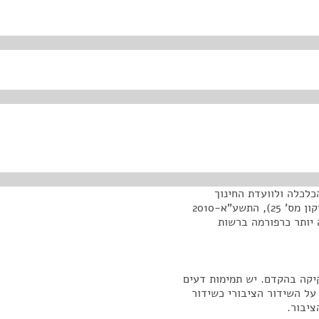
לכלה ולוועדת החינוך
שהוקמה לצורך חקיקת חוק, הצעת חוק רשות השידור (תיקון מס' 25), התשע"א-2010
נה ב-25 באוקטובר 2010, הידועה יותר כרפורמה ברשות
קיקה בהקדם. יש תמימות דעים
על השידור הציבורי כשידור
ציבור.