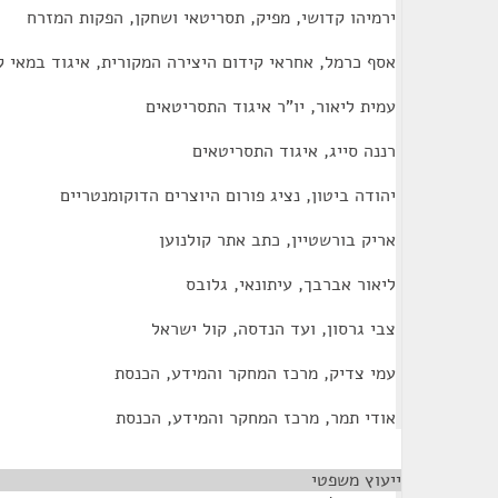
ירמיהו קדושי, מפיק, תסריטאי ושחקן, הפקות המזרח
אסף כרמל, אחראי קידום היצירה המקורית, איגוד במאי קו
עמית ליאור, יו"ר איגוד התסריטאים
רננה סייג, איגוד התסריטאים
יהודה ביטון, נציג פורום היוצרים הדוקומנטריים
אריק בורשטיין, כתב אתר קולנוען
ליאור אברבך, עיתונאי, גלובס
צבי גרסון, ועד הנדסה, קול ישראל
עמי צדיק, מרכז המחקר והמידע, הכנסת
אודי תמר, מרכז המחקר והמידע, הכנסת
ייעוץ משפטי
¶