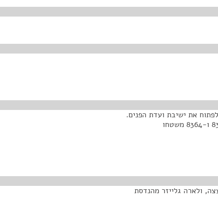
לפתוח את ישיבת ועדת הפנים.
הנושא שעל סדר-היום הוא הצעה לסדר סיפוח גושים 8363 ו-8364 משטחו
צה, ולארה גלייזר מהנדסת