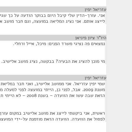
עזריאל יפין
¶
אני. עורך-הדין שלי קיבל היום בבוקר הודעה על כך שגי
לייצג אותם. אני נציג המליאה במועצה, וגם חבר מושב א
היו"ר ציון פיניאן
¶
נמצאים פה נציגי משרד הפנים: מיכל, אייל ורחלי.
מי מוכן להציג את הבעיה? בבקשה, נציג מושב אלישיב.
עזריאל יפין
¶
שמי יפין עזריאל. אני ממושב אלישיב, ואני חבר במליאת
משנת 2009. אבל, לפני כן, הייתי במועצה לפני למע
הזאת שבה עשו את הוועדה – בשנת 2008 – לא הייתי חבר מליאת המועצה.
ראשית, אני ביקשתי לייצג את מושב אלישיב במקום עורך-
לפסול את הוועדה. הוועדה הזאת מוזמנת על-ידי המועצה