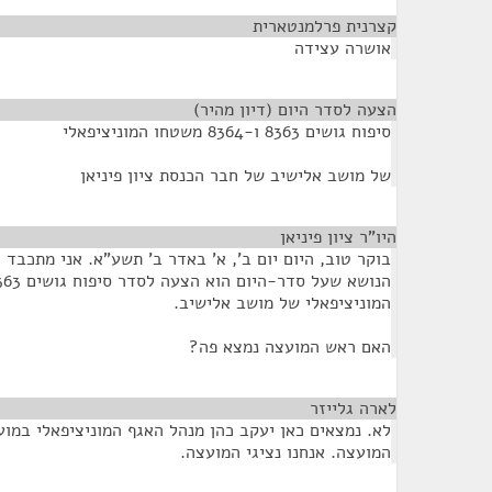
קצרנית פרלמנטארית
¶
אושרה עצידה
הצעה לסדר היום (דיון מהיר)
¶
סיפוח גושים 8363 ו-8364 משטחו המוניציפאלי
של מושב אלישיב של חבר הכנסת ציון פיניאן
היו"ר ציון פיניאן
¶
בוקר טוב, היום יום ב', א' באדר ב' תשע"א. אני מתכבד 
המוניציפאלי של מושב אלישיב.
האם ראש המועצה נמצא פה?
לארה גלייזר
¶
לא. נמצאים כאן יעקב כהן מנהל האגף המוניציפאלי במוע
המועצה. אנחנו נציגי המועצה.