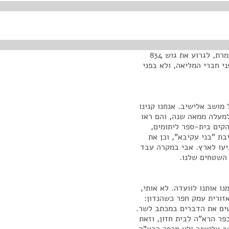
הוועדה שדנה בעניין השטחים של מושב אלישיב. זאת אומרת, לגרוע את גוש 834
 חברי המליאה, ולא בפני
 מושב אלישיב. אנחנו קנינו
מעלה ממאה שנה, והם ראו
הקים בית-ספר ליתומים,
בת "בני עקיבא", וכן את
גיעו לארץ. אבי במקרה עבד
השטחים שלנו.
 מאז, אדוני יושב-ראש הוועדה? בשנת 2008 זימנו אותנו לוועדה. לא אותי,
זורית עמק חפר כשהנדון:
ים את הדברים במכתב לשר.
פר הרא"ה לבית חזון, וזאת