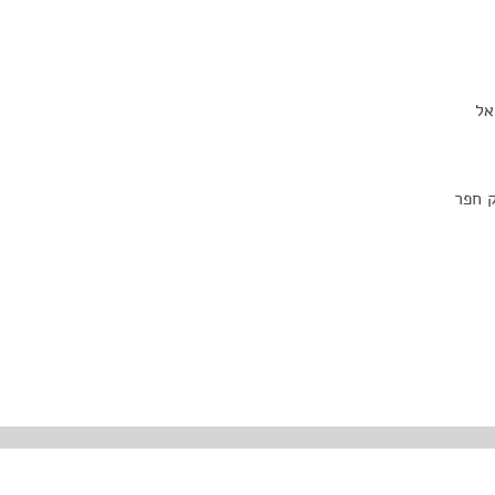
אל
ק חפר