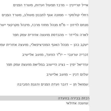
אייל טריינין – מרכז תפעול ועדות, משרד הפנים
רחלי קולסקי – ממונה אגף לתכנון משולב, משרד הפנים
מנחם לויזון – מ"מ מנהל מחוז מרכז, מינהל מקרקעי ישר
לארה גלייזר – מהנדסת מועצה אזורית עמק חפר
יעקב כהן – מנהל האגף המוניציפאלי, מועצה אזורית עמ
זכריה שרעבי – יו"ר הוועד, מושב אלישיב
עזריאל יפין – נציג היישוב במליאת מועצת עמק חפר
שלום דנין – מושב אלישיב
שמואל חן – דובר ועדת הפנים והגנת הסביבה
רכזת בכירה בוועדה
¶
שושנה אזולאי