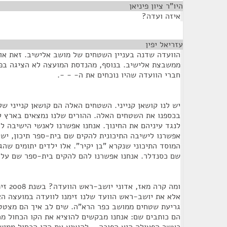
היו"ר ציון פיניאן
¶
איזה ועדה?
עזריאל יפין
¶
ממשבצת אלישיב. בנוסף, מהנדסת המועצה לא הציגה בפני
חברי הוועדה שהיו נוכחים את ה- - -.
יש לנו קושאן קנייני. השטחים האלה הם קושאן קנייני של
בכספנו את השטחים האלה. ההורים שלנו נמצאים בארץ ל
לנגד עיניהם את החינוך. אנחנו אפשרנו לאנשי הישיבה ל
אפשרנו לישיבה התיכונית להקים שם בית-ספר תיכון, ישי
המוסד התיכוני שנקרא "בן יקיר". אלו ילדים יתומים שה
שם כסנדלר. אנחנו אפשרנו להם להקים בית-ספר שם על 
ומה קרה
אלא את יושב-ראש הוועד שלנו זימנו לוועדה במועצה הא
גריעת שטחים ממושב כפר הרא"ה. שים לב איך הם מצטט
הם כותבים שם: אנחנו מבקשים להוציא את הקו הכחול מכ