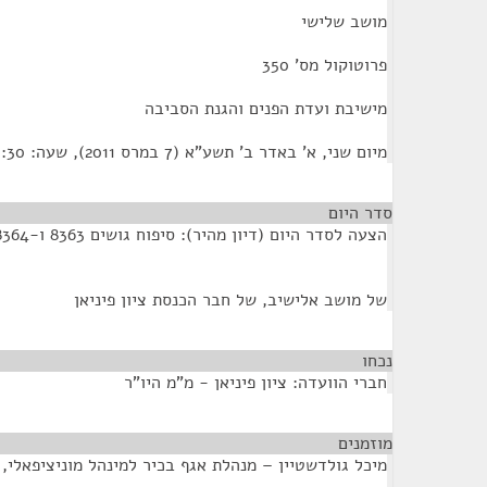
מושב שלישי
פרוטוקול מס' 350
מישיבת ועדת הפנים והגנת הסביבה
מיום שני, א' באדר ב' תשע"א (7 במרס 2011), שעה: 11:30
סדר היום
הצעה לסדר היום (דיון מהיר): סיפוח גושים 8363 ו-8364 משטחו המוניציפאלי
של מושב אלישיב, של חבר הכנסת ציון פיניאן
נכחו
¶
חברי הוועדה: ציון פיניאן - מ"מ היו"ר
מוזמנים
¶
מיכל גולדשטיין – מנהלת אגף בכיר למינהל מוניציפאלי,