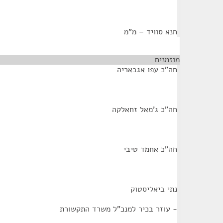
חנא סוויד – מ"מ
מוזמנים
¶
חה"כ עפו אגבאריה
חה"כ ג'מאל זחאלקה
חה"כ אחמד טיבי
נתי ביאליסטוק
- עוזר בכיר למנכ"ל משרד התקשורת