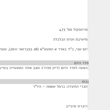
פרוטוקול מס' 473
מישיבת ועדת הכלכלה
יום שני, כ"ד באדר א התשע"א (28 בפברואר 2011), שעה 13:15
סדר היום
הצעה לסדר היום (דיון מהיר): מצב אזור התעשייה בטייב
נכחו
¶
חברי הוועדה: כרמל שאמה – היו"ר
רוברט טיבייב