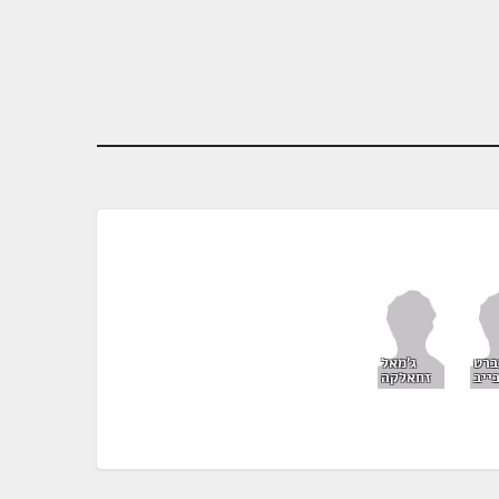
ברט
ג'מאל
ייב
זחאלקה