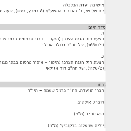
מישיבת ועדת הכלכלה
‏יום שלישי, ב' באדר ב התשע"א (‏8 במרץ, 2011), שעה 11:30
סדר היום
1.
(פ/1660), של חה"כ זבולון אורלב
2.
(פ/1178), של חה"כ דוד אזולאי
נכחו
¶
חברי הוועדה: היו"ר כרמל שאמה – היו"ר
רוברט אילטוב
חנא סוייד (מ"מ)
יוליה שמאלוב ברקוביץ' (מ"מ)