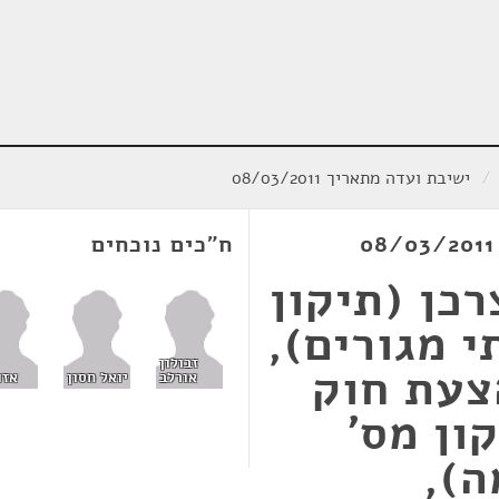
/
ישיבת ועדה מתאריך 08/03/2011
ח"כים נוכחים
כן (תיקון
י מגורים),
זבולון
ט -2009, הצעת חוק
אורלב
יואל חסון
אזו
ון מס'
ה),