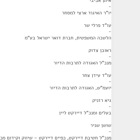
איתן אביבי
-
יו"ר האיגוד ארצי למסחר
עו"ד פרלי שר
-
הלשכה המשפטית, חברת דואר ישראל בע"מ
ראובן צדוק
-
מנכ"ל האגודה לתרבות הדיור
עו"ד עידן צחר
-
יועמ"ש, האגודה לתרבות הדיור
גיא רזניק
-
בעלים ומנכ"ל דיירקט ליין
שושן שניר
-
מנכ"ל חטיבת דיירקט, כפיים דיירקט – שיווק וקידום מכי