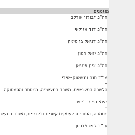
מוזמנים
¶
חה"כ זבולון אורלב
חה"כ דוד אזולאי
חה"כ דניאל בן סימון
חה"כ יואל חסון
חה"כ ציון פיניאן
עו"ד חנה וינשטוק-טירי
-
הלשכה המשפטית, משרד התעשייה, המסחר והתעסוקה
נעמי היימן רייש
-
מתמחה, הסוכנות לעסקים קטנים ובינוניים, משרד התעשי
עו"ד ג'וש פדרסן
-