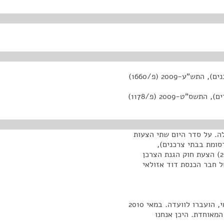
ע-2009 (פ/1660)
"ט-2009 (פ/1178)
ה. על סדר היום שתי הצעות
רי פרסומת בבתי צרכנים),
התש"ע-2009, של חבר הכנסת זבולון אורלב (פ/1660); 2) הצעת חוק הגנת הצרכן
 איסור פרסום בבתי מגורים), התשס"ט-2009, של חבר הכנסת דוד אזולאי
בשנת 2010 שתי ההצעות, של חברי הכנסת אורלב ואזולאי, הועברו לוועדה. במאי 2010
מאוחדת. היכן אנחנו