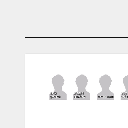
דוד
רוברט
ציון
לאי
חנא סוייד
אילטוב
פיניאן