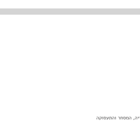
יה, המסחר והתעסוקה