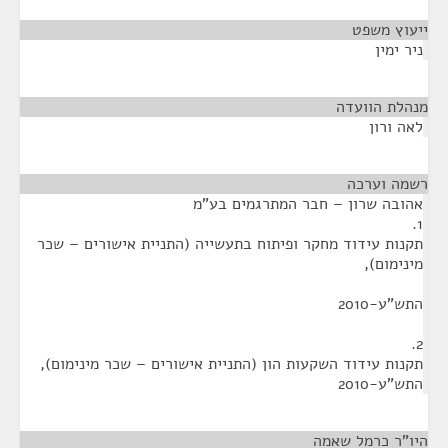
ייעוץ משפט
¶
ניר ימין
מנהלת הוועדה
¶
לאה ורון
רשמה וערכה
¶
אהובה שרון – חבר המתרגמים בע"מ
1.
תקנות עידוד מחקר ופיתוח בתעשייה (התניית אישורים – שכר
מינימום),
התש"ע-2010
2.
תקנות עידוד השקעות הון (התניית אישורים – שכר מינימום),
התש"ע-2010
היו"ר כרמל שאמה
¶