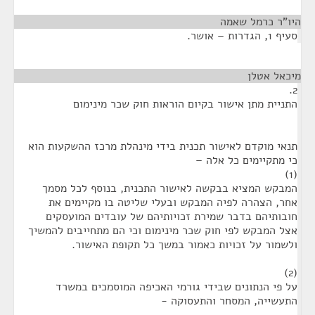
היו"ר כרמל שאמה
¶
סעיף 1, הגדרות – אושר.
מיכאל אטלן
¶
2.
התניית מתן אישור בקיום הוראות חוק שכר מינימום
תנאי מוקדם לאישור תכנית בידי מינהלת מרכז ההשקעות הוא
כי מתקיימים כל אלה –
(1)
המבקש המציא בבקשה לאישור התכנית, בנוסף לכל מסמך
אחר, הצהרה לפיה המבקש ובעלי שליטה בו מקיימים את
חובותיהם בדבר שמירת זכויותיהם של עובדים המועסקים
אצל המבקש לפי חוק שכר מינימום וכי הם מתחייבים להמשיך
ולשמור על זכויות כאמור במשך כל תקופת האישור.
(2)
על פי הנתונים שבידי גורמי האכיפה המוסמכים במשרד
התעשייה, המסחר והתעסוקה -