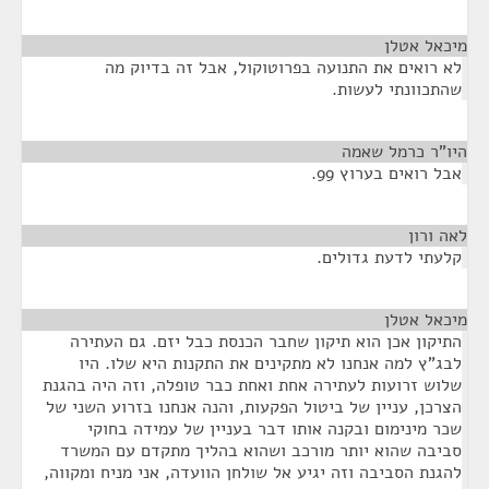
מיכאל אטלן
¶
לא רואים את התנועה בפרוטוקול, אבל זה בדיוק מה
שהתכוונתי לעשות.
היו"ר כרמל שאמה
¶
אבל רואים בערוץ 99.
לאה ורון
¶
קלעתי לדעת גדולים.
מיכאל אטלן
¶
התיקון אכן הוא תיקון שחבר הכנסת כבל יזם. גם העתירה
לבג"ץ למה אנחנו לא מתקינים את התקנות היא שלו. היו
שלוש זרועות לעתירה אחת ואחת כבר טופלה, וזה היה בהגנת
הצרכן, עניין של ביטול הפקעות, והנה אנחנו בזרוע השני של
שכר מינימום ובקנה אותו דבר בעניין של עמידה בחוקי
סביבה שהוא יותר מורכב ושהוא בהליך מתקדם עם המשרד
להגנת הסביבה וזה יגיע אל שולחן הוועדה, אני מניח ומקווה,