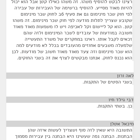
רצינו לבקש להוסיף משהו. זה משהו כאילו קטן אבל הוא יכול
להיות מאוד מסייע. להוסיף ברשימה של העבירות של עבירה
לפי חוק שכר מינימום גם את סעיף 6ב לחוק שכר מינימום
שקובע שצריך לתלות מודעה לפי חוק שכר מינימום. זה משהו
קטן. הוא קל ליישום וקל לאכיפה ויש לו משמעות מאוד מאוד
חשובה במודעות של עובדים לשכר המינימום ולזה שהם
זכאים לקבל אותו. ראינו במחקרים של משרד התעשייה
שלמעלה משבעים אחוזים מהעובדים בכלל לא מודעים למה
הוא שכר מינימום וזה צעד מאוד מאוד חשוב של מודעות. לכן
הוא נכנס לחוק. אנחנו מבקשים לצרף את זה בשני החוקים.
לאה ורון
¶
בשני הסטים של התקנות.
דבי גילד חיו
¶
כן. בשתי התקנות.
מיכאל אטלן
¶
התשובה היא שאין לזה סוף ושצריך לעשות איזה שהן
הבחנות. הבחנה גסה שעשינו היא הבחנה בין עבירות מסמוך