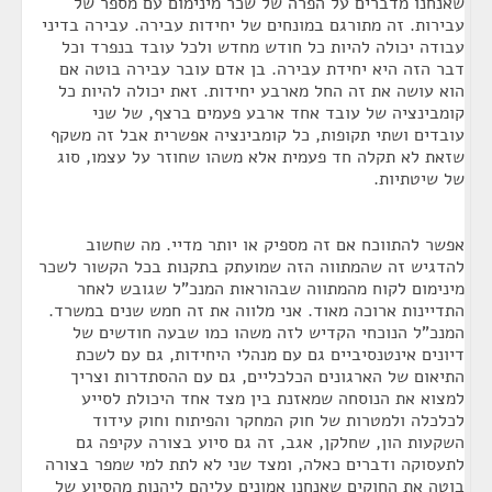
שאנחנו מדברים על הפרה של שכר מינימום עם מספר של
עבירות. זה מתורגם במונחים של יחידות עבירה. עבירה בדיני
עבודה יכולה להיות כל חודש מחדש ולכל עובד בנפרד וכל
דבר הזה היא יחידת עבירה. בן אדם עובר עבירה בוטה אם
הוא עושה את זה החל מארבע יחידות. זאת יכולה להיות כל
קומבינציה של עובד אחד ארבע פעמים ברצף, של שני
עובדים ושתי תקופות, כל קומבינציה אפשרית אבל זה משקף
שזאת לא תקלה חד פעמית אלא משהו שחוזר על עצמו, סוג
של שיטתיות.
אפשר להתווכח אם זה מספיק או יותר מדיי. מה שחשוב
להדגיש זה שהמתווה הזה שמועתק בתקנות בכל הקשור לשכר
מינימום לקוח מהמתווה שבהוראות המנכ"ל שגובש לאחר
התדיינות ארוכה מאוד. אני מלווה את זה חמש שנים במשרד.
המנכ"ל הנוכחי הקדיש לזה משהו כמו שבעה חודשים של
דיונים אינטנסיביים גם עם מנהלי היחידות, גם עם לשכת
התיאום של הארגונים הכלכליים, גם עם ההסתדרות וצריך
למצוא את הנוסחה שמאזנת בין מצד אחד היכולת לסייע
לכלכלה ולמטרות של חוק המחקר והפיתוח וחוק עידוד
השקעות הון, שחלקן, אגב, זה גם סיוע בצורה עקיפה גם
לתעסוקה ודברים כאלה, ומצד שני לא לתת למי שמפר בצורה
בוטה את החוקים שאנחנו אמונים עליהם ליהנות מהסיוע של