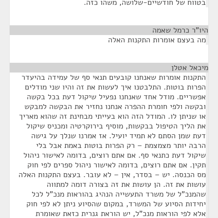
בטווח של חודשיים-שלושה, משהו כזה.
היו"ר כרמל שאמה
¶
מה בעצם אומרות התקנות האלה
מיכאל אטלן
¶
התקנות אומרות שאנחנו קובעים תנאי סף של עמידה בהיעדר
הפרות בוטות. התלבטנו איך לעשות את זה והיו שני מודלים
אפשריים. מודל אחד שאנחנו נפעיל שיקול דעת בכל בקשה
ובקשה ולפי חומרת ההפרה אנחנו נחזיר את הבקשה למבקש
או שניתן לו. המודל הזה הוא בעייתי מבחינת זה שהוא מאריך
את הליך הטיפול בבקשות, מוסיף בירוקרטיה ומכניס שיקול
דעת שמן הסתם לא תמיד יועיל. אז אמרנו שנלך על גישה
הרבה יותר מצמצמת – רק הפרות בוטות באמת אבל בלי
שיקול דעת כתנאי סף. אם אתם רוצים, בדומה לאישור ניהול
תקין. אם אתם רוצים, בדומה לאישור ניהול ספרים לפי חוק
מס הכנסה. יש – בסדר, אין – לא עובר. בעצם התקנות האלה
עושות את זה. הן עושות את זה בצורה דומה למתווה
שהמנכ"ל של משרד התעשייה הנהיג בהוראות מנכ"ל לכל
יחידות הסיוע של המשרד, במקום שהסיוע ניתן לא לפי חוק
אלא לפי הוראות מנכ"ל, יש הוראת גנרית כזאת שאומרת