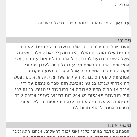
המדינה.
עד כאן. היתר מהווה כניסה לפרטים של השורות.
ניר ימין
¶
האם יש לכם הערכה מה מספר המענקים שניתנים ולא היו
ניתנים אילו התקנות האלה היו בתוקף? זאת שאלה ראשונה.
שאלה שנייה נוגעת למכתב של הפורום לזכויות עובדים, אליו
התייחסת. הפורום באמת מציע ברגל אחת לערוך תיקוני
חקיקה בחוקים המסמיכים אבל הוא גם מציע בתקנות
המוצעות להתייחס גם לא רק להרשעה פלילית אלא גם לפסק
דין אזרחי שניתן בנוגע לאכיפת חוק שכר מינימום על ידי
עובד או בבית הדין לעבודה או בתובענה ייצוגית, כי גם לפי
חוק תובענות ייצוגיות יש אפשרות לתבוע לעניין אכיפת שכר
מינימום. השאלה היא אם גם לזה התייחסתם כי לא ראיתי
במכתב המנכ"ל התייחסות לזה.
מיכאל אטלן
¶
המכתב מדבר באופן כללי ואני יכול להשלים. אנחנו התעלמנו