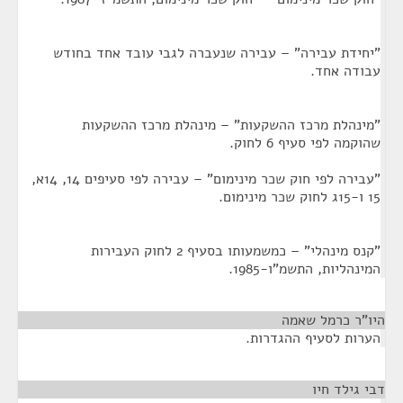
"יחידת עבירה" – עבירה שנעברה לגבי עובד אחד בחודש
עבודה אחד.
"מינהלת מרכז ההשקעות" – מינהלת מרכז ההשקעות
שהוקמה לפי סעיף 6 לחוק.
"עבירה לפי חוק שכר מינימום" – עבירה לפי סעיפים 14, 14א,
15 ו-15ג לחוק שכר מינימום.
"קנס מינהלי" – כמשמעותו בסעיף 2 לחוק העבירות
המינהליות, התשמ"ו-1985.
היו"ר כרמל שאמה
¶
הערות לסעיף ההגדרות.
דבי גילד חיו
¶