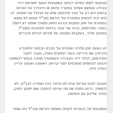
שכתנאי למתן הסיוע ייבחנו באמצעות האגף לאכיפת דיני
עבודה שנמצא אצלנו במשרד קיומן או היעדרן של הפרות
בוטות ולא רק על שכר מינימום אלא על מכלול של חוקים. זה
הוא יכול לעשות במסגרת של הוראת מנכ"ל שהוא לא נמצא
במסגרת של חוק ותקנות וכרגע החוק מסמיך אותנו רק לטפל
בשכר המינימום, ובזה אני עונה בדומה לתשובת המנכ"ל
במכתב אליך, בעקבות המכתב של פורום זכויות עובדים.
יש הצעת חוק תלויה ועומדת של חברת הכנסת יחימוביץ
להרחיב את היריעה בשני החוקים האלה, מעבר לשכר
המינימום, לכלל דיני העבודה והממשלה תמכה בכפוף להמתנה
והגעה לנוסחים מוסכמים לפני קריאה ראשונה ואנחנו עדיין
בשלב הזה.
חשבנו לנכון שכיוון שיש לנו פיגור כזה ועתירה לבג"ץ, לא
להמתין. כרגע נתקין את מה שניתן להתקין ואם יתוקן החוק,
נחזור אליכם עם השלמה.
המתכונת של ההפרות לקוחה מאותה הוראת מנכ"ל וזה אומר