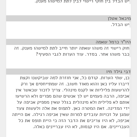
יש הבדל בין חוקי רישוי לבין לתת למישהו מענק.
מיכאל אטלן
¶
יש הבדל.
היו"ר כרמל שאמה
¶
חוק רישוי זה משהו שאתה יותר חייב לתת למישהו מענק. זה
כבר משהו אחר. בסדר. עוד הערות לגבי הסעיף?
דבי גילד חיו
¶
כן, שתי הערות. קודם כל, אני חוזרת למה שביקשנו וקצת
דיברו עליו כאן והוא מאוד חשוב. זה שמתייחסים אך ורק
להרשעות פליליות או לקנס מינהלי. צריך לזכור שכאשר אין
אכיפה, הרבה פעמים יש לך אנשים שהם מפרים ולא הרשיעו
אותם לא פלילית ולא מינהלית בגלל שאין מספיק אכיפה על
ידי המדינה. זאת המטרה כאן. לתפוס את אלה ולעשות צעד
שמגן על זכויות עובדים למרות שאין אכיפה רגילה. אם הייתה
אכיפה, לא היו צריכים את הדבר הזה כי היית תופס את כל
העבריינים. אם היו קנסות, לא היו עבריינים כאלה.