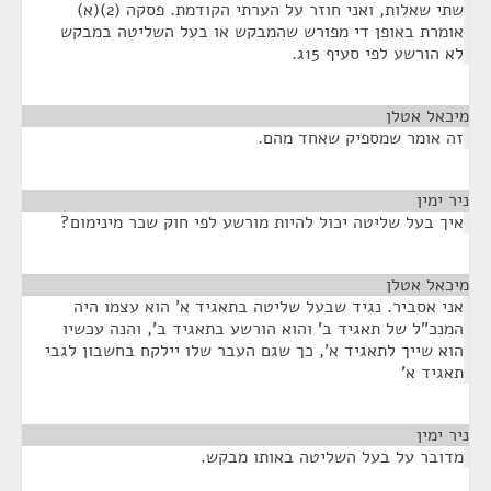
שתי שאלות, ואני חוזר על הערתי הקודמת. פסקה (2)(א)
אומרת באופן די מפורש שהמבקש או בעל השליטה במבקש
לא הורשע לפי סעיף 15ג.
מיכאל אטלן
¶
זה אומר שמספיק שאחד מהם.
ניר ימין
¶
איך בעל שליטה יכול להיות מורשע לפי חוק שכר מינימום?
מיכאל אטלן
¶
אני אסביר. נגיד שבעל שליטה בתאגיד א' הוא עצמו היה
המנכ"ל של תאגיד ב' והוא הורשע בתאגיד ב', והנה עכשיו
הוא שייך לתאגיד א', כך שגם העבר שלו יילקח בחשבון לגבי
תאגיד א'
ניר ימין
¶
מדובר על בעל השליטה באותו מבקש.