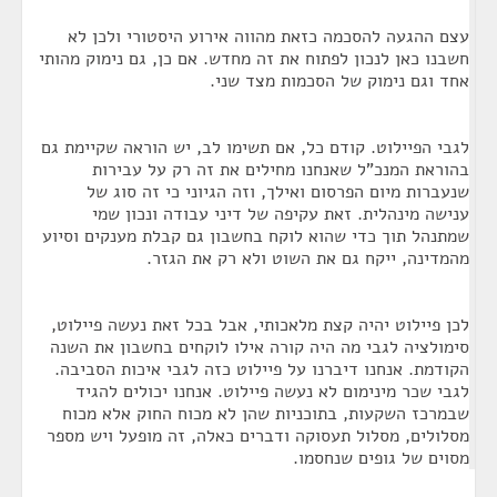
עצם ההגעה להסכמה כזאת מהווה אירוע היסטורי ולכן לא
חשבנו כאן לנכון לפתוח את זה מחדש. אם כן, גם נימוק מהותי
אחד וגם נימוק של הסכמות מצד שני.
לגבי הפיילוט. קודם כל, אם תשימו לב, יש הוראה שקיימת גם
בהוראת המנכ"ל שאנחנו מחילים את זה רק על עבירות
שנעברות מיום הפרסום ואילך, וזה הגיוני כי זה סוג של
ענישה מינהלית. זאת עקיפה של דיני עבודה ונכון שמי
שמתנהל תוך כדי שהוא לוקח בחשבון גם קבלת מענקים וסיוע
מהמדינה, ייקח גם את השוט ולא רק את הגזר.
לכן פיילוט יהיה קצת מלאכותי, אבל בכל זאת נעשה פיילוט,
סימולציה לגבי מה היה קורה אילו לוקחים בחשבון את השנה
הקודמת. אנחנו דיברנו על פיילוט כזה לגבי איכות הסביבה.
לגבי שכר מינימום לא נעשה פיילוט. אנחנו יכולים להגיד
שבמרכז השקעות, בתוכניות שהן לא מכוח החוק אלא מכוח
מסלולים, מסלול תעסוקה ודברים כאלה, זה מופעל ויש מספר
מסוים של גופים שנחסמו.