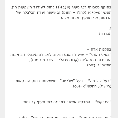
בתוקף סמכותי לפי סעיף 19(ב)(2) לחוק לעידוד השקעות הון,
התשי"ט-1959 (להלן – החוק) ובאישור ועדת הכלכלה של
הכנסת, אני מתקין תקנות אלה:
1.
הגדרות
בתקנות אלה –
"בסיס הקנס" – שיעור הקנס הנקוב לעבירה מינהלית בתקנות
העבירות המנהליות (קנס מינהלי – שכר מינימום),
התשס"ג-2003.
"בעל שליטה" – בעל "שליטה" כמשמעותו בחוק הבנקאות
(רישוי), התשמ"א-1981.
"המבקש" – המבקש אישור לתכנית לפי סעיף 17 לחוק.
"חוק שכר מינימום" – חוק שכר מינימום, התשמ"ז-1987.