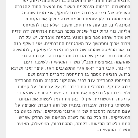
מתביעות אזרחיות. יש התחשבות בהרשעות פליליות, יש
התחשבות בקנסות מינהליים כאשר אם וכאשר החוק להגברת
האכיפה של דיני העבודה ייכנס לתוקף, אני מניח שתהיה
התייחסות גם לעיצומים כספיים שזה יחליף את הקנסות
המינהליים. תביעות אזרחיות, חשבנו שלא נכון להתייחס
אליהן. גוף גדול יכול שינהל מספר תביעות אזרחיות וזה עדיין
לא אומר שהוא מפר כאן ופוגע בזכויות עובדים. יש על זה
ויכוח ארוך ומתמשך עם הארגונים החברתיים. אני משקף בזה
גם את התפיסה שהתגבשה בוועדת היגוי למעסיקים, לממשלה
ולהסתדרות בעניין של הגברת חוקי עבודה. ועדת ההיגוי
שהוקמה באמצעות מנכ"ל משרד התעשייה לשעבר רענן
די-נור, קובי הבר ראש אגף התקציבים דאז, עופר עיני ושרגא
ברוש, הוציאה מסמך בו התייחסה לדברים דומים ושם
התייחסו למכרזים עוד לפני שהתיקון לתקנות חובת המכרזים
נכנס לתוקף. במכרזים הם דיברו רק על עבירות ועל קנסות
ולא דיברו על תביעות אזרחיות. זה משקף הסכמה שהיא די
קריטית והיסטורית. אין לי כאן את הזמן לעשות את הנאום
שעשיתי בוועדת העבודה בעניין של חוק הגברת האכיפה על
עצם ההגעה להסכמה של 11 ארגוני מעסיקים, שזה כמעט כל
המעסיקים. זה כלל גם את לשכת התיאום של החלק שפרש
היום מלשכת התיאום. כלומר, ההסתדרות, הממשלה, האוצר
ומשרד התעשייה.