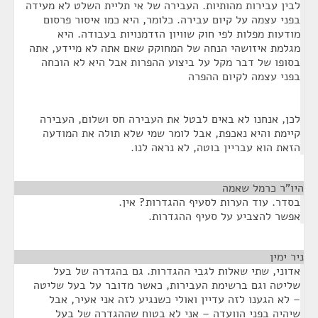
לבין עבירות מהותיות. העבירה של אי תליית השלט לא מעידה
בפני עצמה על קיום עבירה. כלומר, היא כמו איסור פרסום
מודעות מפלות לפי חוק שוויון הזדמנויות בעבודה. היא
מגלמת איזושהי הנחה של המחוקק שאם אתה לא מיידע, אתה
בסופו של דבר מקל על ביצוע ההפרות אבל היא לא הוכחה
בפני עצמה לקיום ההפרה
לכן, אנחנו לא באים לבטל את העבירה חס ושלום, העבירה
קיימת והיא נאכפת, אבל לומר שמי שלא תולה את המודעה
הזאת הוא עבריין בוטה, לא נראה לנו.
היו"ר כרמל שאמה
¶
בסדר. עוד הערות לסעיף ההגדרות? אין.
אפשר להצביע על סעיף ההגדרות.
ניר ימין
¶
אדוני, שתי שאלות לגבי ההגדרות. גם בהגדרה של בעל
שליטה וגם ברשימת העבירות, כאשר מדובר על בעל שליטה
– לא הגענו לזה עדיין ואולי כשנגיע לזה אני אעיר, אבל
שיהיה בפני הוועדה – אני לא בטוח שההגדרה של בעל