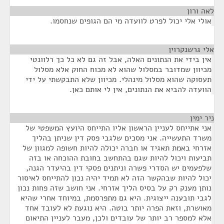
לאה ורון
¶
אולי אלי יכול לפרט לוועדה מי הם הגופים שנחסמו.
אלי גרשנקרוין
¶
אין בידי את הנתונים האלה, אבל זה גם לא כל כך רלוונטי
מכיוון שמדובר במסלול שהוא לא מכוח החוק אלא מסלול
תעסוקה שהוא מסלול מינהלי. מכיוון שלא התבקשתי על ידי
הוועדה להביא את הנתונים, אין לי אותם כאן.
ניר ימין
¶
אני אתייחס לעניין הראשון אליו התייחס היועץ המשפטי של
משרד התעשייה. אני מסכים שלגבי פסק דין שניתן בהליך
אזרחי באמת תאגיד או חברה יכולה להיות חשופה למגוון של
תביעות ויכול להיות שגם בהתחשב בחובת ההוכחה או בזה
שלפעמים יש הסדרי פשרה וניתנים פסקי דין בהיעדר הגנה,
יכול להיות שבהקשר הזה לא תמיד יהיה נכון להתייחס לאיסור
נותן מענק רק על בסיס הליך אזרחי. אני חושב שזה פחות נכון
לגבי תובענה ייצוגית. היא גם מתפרסמת, במיוחד אחרי שהיא
מאושרת, וזאת הפרה יותר בוטה. היא נוגעת לא לעובד אחד
אלא למספר רב יותר של עובדים ולכן, מעבר לעניין התיאום