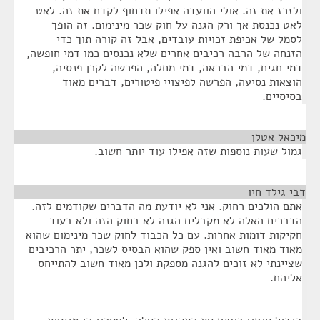
ולזרז את זה. אולי הוועדה אפילו תדחוף לקדם את זה. לאט
לאט נכנסת אך ורק הגנה על חוק שכר מינימום. זה הופך
לסמל של אכיפת זכויות עובדים, אבל זה קורה תוך כדי
הזנחה של הרבה רכיבים אחרים שלא נכנסים כמו דמי חופשה,
דמי חגים, דמי הבראה, דמי מחלה, הפרשה לקרן פנסיה,
הוצאות נסיעה, הפרשה לפיצויי פיטורים, דברים מאוד
בסיסיים.
מיכאל אטלן
¶
גמול שעות נוספות שזה אפילו עוד יותר חשוב.
דבי גילד חיו
¶
אתם הולכים רחוק. אני לא יודעת מה הדברים שקודמים לזה.
הדברים האלה לא מקבלים הגנה לא בחוק הזה ולא בעוד
חקיקות דומות אחרות. עם כל הכבוד לחוק שכר מינימום שהוא
מאוד מאוד חשוב ואין ספק שהוא הבסיס לשכר, יתר הרכיבים
שציינתי לא זוכים להגנה מספקת ולכן מאוד חשוב להתייחס
אליהם.