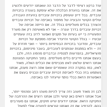
עוד כרקע רציתי לדבר על הדבר הה שאנחנו יודעים ולהציג
את זה. אנחנו בוועדת הכלכלה שלא עוסקת בשגרה בזכויות
עובדים. בכל דיון שעוסק בזכויות עובדים בוועדת העבודה,
עולים הקושי והבעיה של מחסור באכיפה של זכויות עובדים
והצורך בכלים משלימים בגלל זה. אם הייתה אכיפה של
זכויות עובדים בדרך שגרה – אני לא מאשימה רק את משרד
התעשייה כי יש בעיות של תקנים ואפשר לדון בזה שעתיים
עכשיו – בגלל הקושי והיעדר אכיפה מספקת של זכויות
עובדים, ומדובר בזכויות הבסיסיות ביותר – ואני חוזרת על
זה – ולא במתנות שנותנים לעובדים, בשכר מינימום, בזכויות
סוציאליות, בהפרשות לפנסיה ובדברים מהסוג הזה, ולכן
בעצם אנחנו חייבים כלים משלימים. בתוך החקיקה המגוונת
אנחנו רואים שלאט לאט מכניסים את הכלים האלה, מאוד
לאט, כמו במקרה הזה שאומרים שאם אתה רוצה מענק, אנחנו
נשתמש בזה ככלי לאכיפת זכויות עובדים ונכניס בעצם את
האפשרות הזאת ככלי נוסף שיעזור לנו באכיפה.
לכן זה מאוד חשוב וזה צריך להיות משהו רחב ומהותי יותר,
אבל אנחנו רואים כאן קושי ולכן אנחנו רוצים את ההרחבה של
החקיקה הזאת. אנחנו יודעים שיש חוקים, אנחנו גם מעורבים
בהם, להרחיב את זה ואנחנו קוראים לוועדה אולי לפעול