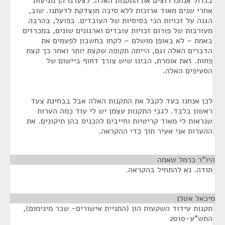
בגדול אנחנו רוצים את התקנות האלה. לצערנו הן מגיעות
אחרי שנים מאוד ארוכות ללא סיבה מוצדקת לדעתנו. שוב,
הגנה על זכויות הכי בסיסיות של העובדים. בפועל, בהרבה
מעורבות של פורום זכויות עובדים וארגונים שונים, במכרזים
באמת – לא באופן מושלם – לקחו בחשבון לפעמים את
הדברים האלה וגם, הייתה תקופה שקצת יותר ואחר כך קצת
פחות. זאת אומרת, הבינו שיש צורך דחוף ביישום של
הסעיפים האלה.
לכן אנחנו בעד לקבל את התקנות האלה אבל בבחינת צעד
ראשון בלבד. לגבי התקנות עצמן יש לי עוד כמה הערות
שנראות לי מאוד קריטיות וחייבים להכניס בהן תיקונים. את
ההערות אני אעיר תוך כדי ההקראה.
היו"ר כרמל שאמה
¶
תודה. נא להתחיל בהקראה.
מיכאל אטלן
¶
תקנות עידוד השקעות הון (התניית אישורים- שכר מינימום),
התש"ע-2010