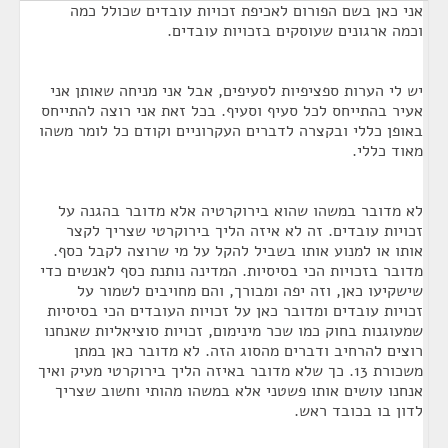
אני כאן בשם הפורום לאכיפת זכויות עובדים שכולל כמה
וכמה ארגונים שעוסקים בזכויות עובדים.
יש לי הערות ספציפיות לסעיפים, אבל אני מניחה שאותן אני
אעיר בהתייחס לכל סעיף וסעיף. בכל זאת אני רוצה להתייחס
באופן כללי ובקצרה לדברים העקרוניים וקודם כל לומר משהו
מאוד כללי.
לא מדובר במשהו שהוא בירוקרטיה אלא מדובר בהגנה על
זכויות עובדים. זה לא איזה הליך בירוקרטי שצריך לקצר
אותו או למנוע אותו בשביל להקל על מי שרוצה לקבל כסף.
מדובר בזכויות הכי בסיסיות. המדינה נותנת כסף לאנשים כדי
שישקיעו כאן, וזה יפה ומבורך, והם מחויבים לשמור על
זכויות עובדים ומדובר כאן על זכויות העובדים הכי בסיסיות
שמעוגנות בחוק כמו שכר מינימום, זכויות סוציאליות שאנחנו
רוצים להרחיב ודברים מהסוג הזה. לא מדובר כאן במתן
משכורת 13. כך שלא מדובר באיזה הליך בירוקרטי מעיק ואיך
אנחנו עושים אותו פשטני אלא במשהו מהותי וחשוב שצריך
לדון בו בכובד ראש.