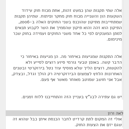
אלה שתי תקנות שהן כמעט זהות, אחת מכוח חוק עידוד
השקעות הון והשנייה מכוח חוק מחקר ופיתוח. שתיהן תקנות
שמתחייבות מתיקון שהוכנס בשני החוקים האלה ב-2006,
התיקון הוא זהה והוא תיקון שהסמיך את השר לקבוע תנאים
למתן המענקים לפי כל אחד משני החוקים ועמידה בחוק שכר
מינימום.
אלה התקנות שמגיעות באיחור מה. הן מגיעות באיחור כי
הדבר קשה. באופן טבעי גורמי סיוע רוצים לסייע ולא
להקשות, רוצים הליך שלא מוסיף עוד נטל בירוקרטי ובשנים
האחרונות הלחץ לצמצום הבירוקרטיה רק הולך וגדל, ובצדק,
אבל אני חושב שמוטב מאוחר מאשר אף פעם.
יש גם עתירה לבג"ץ בעניין הזה והתחייבנו ללוח זמנים.
לאה ורון
¶
אולי זה המקום לתת קרדיט לחבר הכנסת איתן כבל שהוא זה
שגם יזם את הצעות החוק.