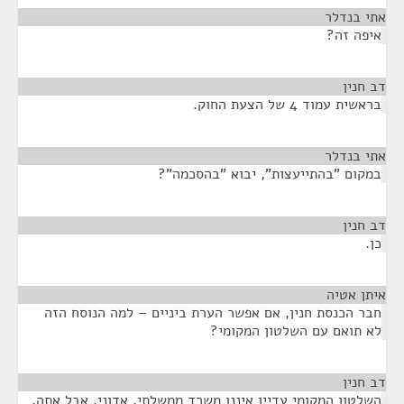
אתי בנדלר
¶
איפה זה?
דב חנין
¶
בראשית עמוד 4 של הצעת החוק.
אתי בנדלר
¶
במקום "בהתייעצות", יבוא "בהסכמה"?
דב חנין
¶
כן.
איתן אטיה
¶
חבר הכנסת חנין, אם אפשר הערת ביניים – למה הנוסח הזה
לא תואם עם השלטון המקומי?
דב חנין
¶
השלטון המקומי עדיין איננו משרד ממשלתי, אדוני. אבל אתה,