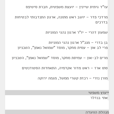
עו"ד גיתית שיינין – יועצת משפטית, חברת סיטיפס
מרדכי פדר – יושב ראש מתונה, ארגון התנדבותי לבטיחות
בדרכים
שמעון דהרי – יו"ר ארגון נהגי המוניות
בן בדרי – מנכ"ל ארגון נהגי המוניות
פרי לב און – עמית מחקר, מוסד "שמואל נאמן", הטכניון
מרים לב-און – עמיתת מחקר, מוסד "שמואל נאמן", הטכניון
סתו ארז – ראש מדור אקדמיה, התאחדות הסטודנטים
מורן נזרי – רכזת קשרי ממשל, מגמה ירוקה
ייעוץ משפטי
¶
אתי בנדלר
מנהלת הוועדה
¶