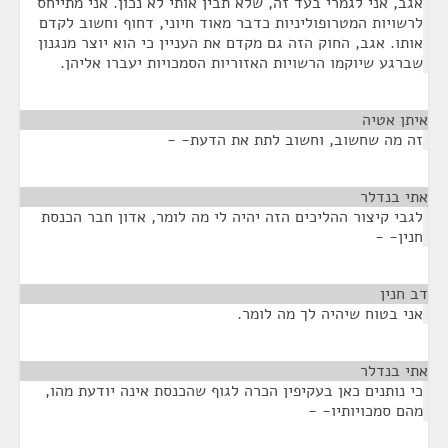
אגב, אני לגמרי בעד זה, שלא תבין אותי לא נכון. אני מתייחס
לרשויות המטרופוליניות כדבר מאוד חיוני, דחוף וחשוב לקדם
אותו. אגב, החוק הזה גם מקדם את העניין כי הוא יוצר מנגנון
שברגע שיוקמו הרשויות האזוריות הסמכויות יעברו אליהן.
איתן אטיה
¶
זה מה שחשוב, וחשוב לתת את הדעת- -
אתי בנדלר
¶
לגבי קיצור ההליכים הזה יהיה לי מה לומר, אדון חבר הכנסת
חנין- -
דב חנין
¶
אני בטוח שיהיה לך מה לומר.
אתי בנדלר
¶
כי נותנים כאן בעקיפין הכרה לגוף שהכנסת אינה יודעת מהו,
מהם סמכויותיו- -