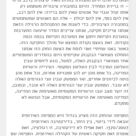
המערכת שלנו היום מתנהלת בתלות מאוד קיצונית ברכב פרטי
– זו ברירת המחדל. והיום בתחבורה ציבורית משתמש רק
אותו קהל שבוי של אנשים שאין להם ברירה: אין להם רכב,
אין להם כסף, אין להם יכולת – אלה הם האנשים שמשתמשים
בתחבורה הציבורית. כדי לשנות את ההתנהלות הרגילה הזאת
אנחנו צריכים חקיקה, אנחנו צריכים הסדר שיעשה התערבות
במערכת הקיימת ויתקן את המערכת הקיימת בכמה וכמה
נקודות. זאת בעצם נקודת המוצא של מהלך החקיקה הזה.
כאשר באנו עמיתיי ואני לנסח את הצעת החוק הזו אנחנו
התחלנו מצווארי הבקבוק שקיימים היום בהסדרים המשפטיים.
אחד מצווארי הבקבוק האלה, למשל, נוגע ליחסים שבין
השלטון המרכזי לבין השלטון המקומי. העירייה ורשויות
המדינה, כל אחת מהן יש להן סמכויות אחרות, וכל אחת מהן
נוטה לכיוונים אחרים, ואז הממשק שבין שני הגורמים האלה
לא עובד. הממשק שבין שני הגורמים האלה לא עובד, וכמובן,
זה יוצר מצב שבו הרשויות המקומיות מאשימות את המדינה,
המדינה מאשימה את הרשויות המקומיות, אבל הנושא לא
מתקדם.
התפיסה שהחוק הזה מציע בגדול היא התפיסה האירופית
שבאה לידי ביטוי, בין היתר, בדירקטיבה האירופית
1370/2007. זאת אפילו לא דירקטיבה, זו רגולציה, זאת
אומרת זאת חקיקה ראשית של הקהילה האירופית. התפיסה שם