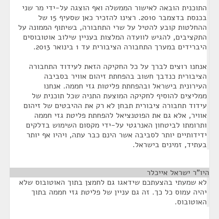
התוכנית הובאה לאישור הממשלה ואף הוצגה על-ידי מר שני
בכנסת בדצמבר 2010. רצינו להזכיר כאן שסעיף 15 של
ההחלטות קובע להטיל על שרי התחבורה, בשיתוף הממונה על
התקציבים, להגיש לוועדה המלצות בעניין שילוב אוטובוסים
היברידים במערך התחבורה הציבורית עד 1 בינואר 2013.
אנחנו רוצים לברך על כל החקיקה הזאת לעידוד התחבורה
הציבורית כנדבך חשוב בהפחתת זיהום אוויר בסביבה
העירונית בישראל ובהפחתת פליטות גזי חממה. אנחנו
ממליצים להוסיף לחקיקה המוצעת התניה שכל תוכנית של
עידוד תחבורה ציבורית תבחן לא רק את ההיבטים של זיהום
אוויר, אלא גם את הפוטנציאל להפחתת פליטת גזי חממה
ותרומתו לביטחון האנרגטי על-ידי מקסום השימוש בדלקים
ידידותיים יותר לסביבה אשר הינם כבר עתה, ויהיו אף יותר
בעתיד, זמינים בישראל.
היו"ר ישראל אייכלר
¶
לא שמעתי בהצעתכם שידאגו גם לחמצן בתוך האוטובוס שלא
יהיה עמוס כל כך. זה גם עניין של פליטת גזי חממה בתוך
האוטובוס.