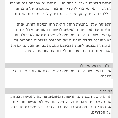
נותנת קדימות לשלטון המקומי – נותנת גם אחריות וגם סמכות
לשלטון המקומי כדי להסדיר תחבורה במסגרת של תוכניות
כוללות ורשויות, מקומיות או אזוריות, לפי המדינות השונות.
התפיסה שלנו בהצעת החוק הזאת היא תפיסה דומה. אנחנו
נותנים את האחריות הבסיסית לרשות המקומית, אבל אנחנו
קובעים שאם הרשות המקומית לא מעוניינת או לא יכולה או
לא מסוגלת לקדם תוכניות של תחבורה ציבורית בתחומה אז
הממשלה נכנסת לתמונה ובעצם מקבלת גם את הכלים, גם את
הסמכויות וגם את האחריות לקדם את התפיסה הזאת.
היו"ר ישראל אייכלר
¶
איך יודעים שהרשות המקומית לא מסוגלת או לא רוצה או לא
יכולה?
דב חנין
¶
החוק קובע מנגנונים. הרשות המקומית צריכה להגיש תוכניות,
אם זה אזורים שהם נפגעי עומס. אם היא לא מגישה תוכניות
אז המדינה נכנסת ומשרד התחבורה נכנס. יש מערכת מדורגת
של הסדרים.