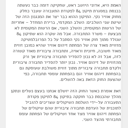
האמת היא, אדוני היושב ראש, שחקיקה דומה כבר נעשתה
בכנסת במסגרת תיקון 84 לפקודת התעבורה שעבר כחלק
מחוק אוויר נקי. התיקון ההוא כבר יצר את המנגנון הזה של
שיטת שני השלבים: השלב המקדמי, ברירת המחדל – אחריות
של הרשות המקומית; והשלב השני, אם הרשות המקומית לא
מבצעת – משרד התחבורה. אבל מה שקרה הוא שתיקון 84
שנולד מתוך חוק אוויר נקי הסתכל על כל הפרובלמטיקה
מזווית מאוד צרה של הפחתת זיהום אוויר שהיא כמובן זווית
מאוד חשובה, חיונית וראויה, ותחבורה ציבורית מאוד קשורה
לזה, אבל זה לא נכון להסדיר תחבורה ציבורית אך ורק
מהזווית של זיהום אוויר. נכון יותר להסדיר תחבורה ציבורית
ולקדם תחבורה ציבורית מתוך זווית משולבת שעוסקת גם
בהפחתת זיהום אוויר וגם בהפחתת עומסי תחבורה, כפי
שהצעת החוק הזאת באה להשלים.
זאת אומרת כאשר החוק הזה יושלם אנחנו בעצם נשלים ונתקן
מהלך שהכנסת כבר חוקקה בתיקון 84 לתיקון פקודת
התעבורה על-ידי השלמת השיקולים שצריכים להוביל
לתוכנית של העדפת תחבורה ציבורית שהם שיקולים של
הפחתת זיהום אוויר מצד אחד ושיקולים של הפחתת עומס
תחבורתי מהצד השני.