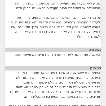
מגיע לסיומו, ואנחנו סוף-סוף אכן מגיעים להכנת הקריאה
הראשונה או להשלמת הכנת הקריאה הראשונה בחוק הזה.
אדוני היושב ראש, השאלה הראשונה היא האם צריך חוק
לעידוד תחבורה ציבורית. ובשאלה הזו היו תשובות שונות. היו
כאלה שהטילו ספק ולא הבינו למה באמת צריך חוק כזה. אם
רוצים לעודד תחבורה ציבורית, תעודדו תחבורה ציבורית,
למה צריך חוק?
לאה ורון
¶
השאלה אם אפשר לעודד תחבורה ציבורית באמצעות חוק.
דב חנין
¶
האמת היא שהשאלה הזאת נובעת בעיקר מחוסר ידע, כי
בעולם יש חוקים שמעודדים תחבורה ציבורית, ואנחנו לא
הראשונים וגם לא האחרונים בעולם שמעודדים תחבורה
ציבורית באמצעות חוקים. אבל זה לא רק במבט השוואתי,
אלא גם במבט אנאליטי – כדי לעודד תחבורה ציבורית אנחנו
צריכים להתערב באופן שבו המערכת מתנהלת היום.