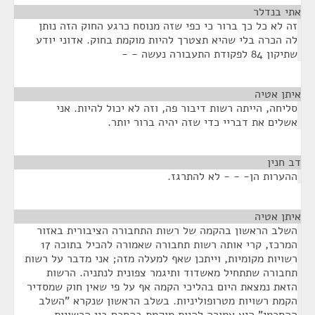
אתי בנדלר
¶
זה לא כל כך ברור כי כפי שזה מנוסח כרגע החוק הזה נותן
לה הכרה בלי שהיא תצטרך להיות מוקמת בחוק. אדוני יודע
שתיקון 84 לפקודת התעבורה נעשה - -
איתן אטיה
¶
סליחה, הייתה רשות דיבור פה, וזה לא יכול להיות. אני
אשלים את דבריי כדי שזה יהיה ברור יותר.
דב חנין
¶
ההערות הן- - - לא להתרגז.
איתן אטיה
¶
השלב הראשון בהקמה של רשות התחבורה הציבורית באזור
המרכז, קרי אותה רשות תחבורה שאמורה להכיל בתוכה 17
רשויות מקומיות, וייתכן שאף למעלה מזה; אני מדבר על רשות
תחבורה שתתחיל מאשדוד ותיגמר צפונית לנתניה. הרשות
הזאת נמצאת היום בהליכי הקמה אף על פי שאין חוק שמסדיר
הקמת רשויות מטרופוליניות. בשלב הראשון שנקרא "השלב