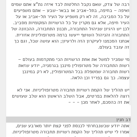
רבה של צדק, שאם נקבל החלטות לבד איזה נת"צ אתם שמים
ואיפה – בחיפה, בתל-אביב או בבאר-שבע – אתם משפיעים
על כל הסביבה, זה לא רק משפיע על העיר תל-אביב או על
העיר חיפה, אלא גם מקרין על כל הרשויות המקומיות מסביב.
לכן יש היגיון שניהול התחבורה, תכנון התחבורה, ההכוונה של
התחבורה והניהול השוטף ייעשו ברמה מטרופולינית אזורית.
אנחנו הסכמנו לעיקרון הזה ולרעיון; הוא עושה שכל, וגם כך
זה עובד בעולם.
מי שמכיר למשל את אחת הרשויות הכי מתקדמות בעולם –
רשות התחבורה של מטרופולין מינכן בגרמניה, יודע שזאת
רשות תחבורה שמטפלת בכל המטרופולין, לא רק במינכן
עצמה. כך גם בפריז וכן הלאה.
יש תהליך של הקמת רשויות תחבורה מטרופוליניות. אני לא
רוצה להלאות בפרטים, אבל השלב הראשון הוא שלב שעושים
את זה כהסכם, לאחר מכן - - -
דב חנין
¶
אתה יודע שכשנבחרתי לכנסת לפני קצת יותר מארבע שנים,
אמרו לי שיש תהליך של הקמת רשויות תחבורה מטרופוליניות.