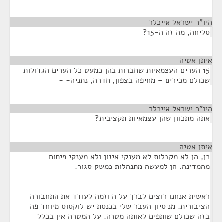
היו"ר ישראל אייכלר
¶
סליחה, מה זה ה-15?
איתן אטיה
¶
15 הערים העצמאיות שחברות בהן כמעט כל הערים הגדולות
שכולם מכירים – מחיפה בצפון, חדרה, נתניה- -
היו"ר ישראל אייכלר
¶
אתה מתכוון שהן עצמאיות תקציבית?
איתן אטיה
¶
כן, הן לא מקבלות לא מענקי איזון ולא מענקי פיתוח
מהמדינה. הן למעשה מתנהלות כמשק סגור.
ראשית אנחנו רוצים לברך על היוזמה לעודד את התחבורה
הציבורית. מניסיון העבר שלי בכנסת יש לוקסוס מיוחד פה
בזה שכולם שותפים לאותה מטרה. על המטרה אין בכלל