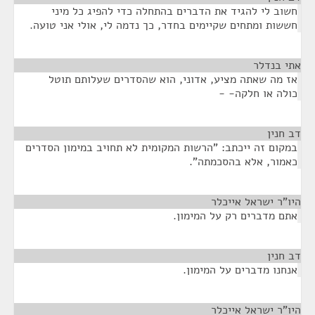
חשוב לי להגיד את הדברים בהתחלה כדי להפיג כל מיני
חששות ומתחים שקיימים בחדר, כך נדמה לי, אולי אני טועה.
אתי בנדלר
¶
אז מה שאתה מציע, אדוני, הוא שהסדרים שעלותם תוטל
כולה או חלקה- -
דב חנין
¶
במקום זה ייכתב: "הרשות המקומית לא תחויב במימון הסדרים
כאמור, אלא בהסכמתה".
היו"ר ישראל אייכלר
¶
אתם מדברים רק על המימון.
דב חנין
¶
אנחנו מדברים על המימון.
היו"ר ישראל אייכלר
¶