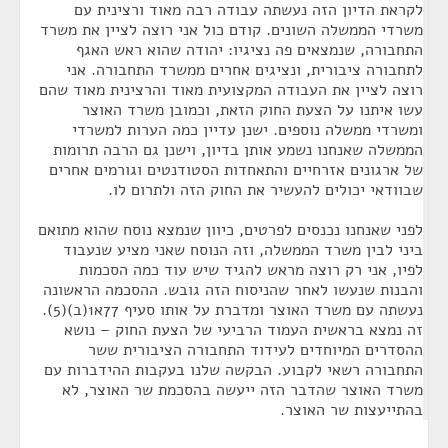
לקראת הדיון הזה נעשתה עבודה רבה מאוד ורצינית עם
משרדי הממשלה השונים. קודם כול אני רוצה לציין את משרד
התחבורה, שנמצאים פה נציגיו: יהודה שהוא ראש האגף
לתחבורה ציבורית, ונציגים אחרים ממשרד התחבורה. אני
רוצה לציין את העבודה המקצועית מאוד והרצינית מאוד שהם
עשו איתנו על הצעת החוק הזאת, וכמובן משרד האוצר
ומשרדי ממשלה נוספים. ישנן עדיין כמה הערות למשרדי
הממשלה שאנחנו נשמע אותן בדיון, וישנן גם הרבה תרומות
של ארגונים אזרחיים והתאחדות הסטודנטים וגורמים אחרים
שבוודאי יכולים להעשיר את החוק הזה ולתרום לו.
לפני שאנחנו נכנסים לפרטים, כיוון שנמצא נוסח שהוא מתואם
ביני לבין משרד הממשלה, וזה הנוסח שאני מציע שנעבוד
לפיו, אני רק רוצה מראש להגיד שיש עוד כמה הסכמות
והבנות שנעשו לאחר שהניסוח הזה גובש. ההסכמה הראשונה
נעשתה עם משרד האוצר ומדברת על אותו סעיף 77א1(ב)(5).
זה נמצא בראשית העמוד הרביעי של הצעת החוק – נושא
ההסדרים המיוחדים לעידוד התחבורה הציבורית ששר
התחבורה רשאי לקבוע. הבקשה שלנו בעקבות ההידברות עם
משרד האוצר שהדבר הזה ייעשה בהסכמת שר האוצר, לא
בהתייעצות שר האוצר.