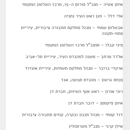
איתן אטיה – מנכ"ל פורום ה-15, מרכז השלטון המקומי
אלי דלל – סגן ראש העיר נתניה
אבשלום שמחי – מנהל מחלקת תחבורה ציבורית, עיריית
פתח-תקווה
פיני קבלו – סמנכ"ל מרכז השלטון המקומי
אלדד מרחב – משנה למהנדס העיר, עיריית תל-אביב
ארקדי ברובר – מנהל מחלקת תשתיות, עיריית אשדוד
פנחס גרשון – מהנדס תנועה, אגד
רוני אורון – ראש אגף השיווק, חברת דן
איתן פיקסמן – דובר חברת דן
דוד קמחי – מנהל תכנון ובקרה, קווים תחבורה ציבורית
אילן קרני – מנכ"ל מטרופולין