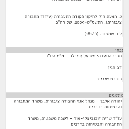
2. הצעת חוק לתיקון פקודת התעבורה (עידוד תחבורה
ציבורית), התשס"ט-2009, של חה"כ
ליה שמטוב. (פ/181)
נכחו
¶
חברי הוועדה: ישראל אייכלר – מ"מ היו"ר
דב חנין
רוברט טיבייב
מוזמנים
¶
יהודה אלבז – מנהל אגף תחבורה ציבורית, משרד התחבורה
והבטיחות בדרכים
עו"ד שרית זוכוביצקי-אור – לשכה משפטית, משרד
התחבורה והבטיחות בדרכים