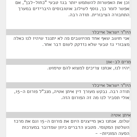
וכן את האפשרות להשתמש יותר בגז טבעי "כחול-לבן", אם
אפשר לומר כך, נוסף לשילוב אוטובוסים היברידים במערך
התחבורה הציבורית. תודה רבה.
היו"ר ישראל אייכלר
¶
אני חושב שאף אחד מהיושבים פה לא יתנגד שיהיו לנו כאלה
מצבורי גז טבעי שלא נזדקק לשום דבר אחר.
מרים לב-און
¶
יהיו לנו, אנחנו צריכים למצוא להם שימוש.
היו"ר ישראל אייכלר
¶
תודה רבה. נבקש מעורך דין איתן אטיה, מנכ"ל פורום ה-15,
אולי תסביר לנו מה זה הפורום הזה.
איתן אטיה
¶
שלום. אנחנו כאן מייצגים היום את פורום ה-15 וגם את מרכז
השלטון המקומי. מטבע הדברים כיוון שמדובר במערכות
הסעה המוניות- -