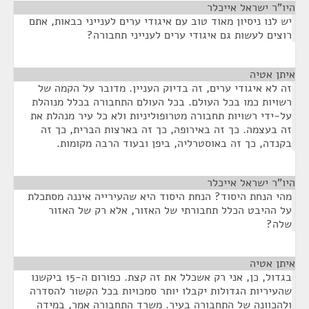
היו"ר ישראל אייכלר
¶
יש לנו ניסיון מאוד טוב עם איגודי ערים לענייני כבאות, אתם
רוצים לעשות גם איגודי ערים לענייני תחבורה?
איתן אטיה
¶
זה לא איגודי ערים, זה בדיוק העניין. מדובר על הקמה של
רשויות כמו בכל העולם. בכל העולם התחבורה בכלל מנוהלת
על-ידי רשויות תחבורה מטרופוליניות ולא כל עיר מנהלת את
זה בעצמה. כך זה באירופה, כך זה בארצות הברית, כך זה
בקנדה, כך זה באוסטרליה, ביפן ובעוד הרבה מקומות.
היו"ר ישראל אייכלר
¶
מהי הנחת היסוד? הנחת היסוד היא שהעירייה איננה מסתכלת
על ההיבט הכלל תחבורתי של האזור, אלא רק של האזור
שלה?
איתן אטיה
¶
בגדול, כן, אני רק אשכלל את זה קצת. כפורום ה-15 ביקשנו
שהעיריות הגדולות יקבלו יותר סמכויות בכל הקשור להסדרה
ולהכוונה של התחבורה בעיר. משרד התחבורה אמר, במידה