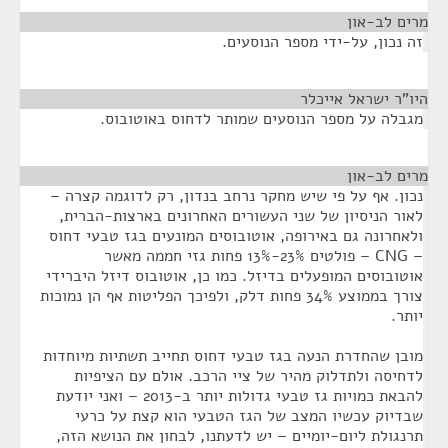
מרים לב-און
¶
זה נכון, על-ידי מספר הנוסעים.
היו"ר ישראל אייכלר
¶
מגבלה על מספר הנוסעים שמותר לדחוס באוטובוס.
מרים לב-און
¶
נכון. אף על פי שיש מחקר נרחב בנדון, רק לדוגמה קצרה –
לאור הניסיון של שני העשורים האחרונים בארצות-הברית,
ולאחרונה גם באירופה, אוטובוסים המונעים בגז טבעי דחוס
– CNG – פולטים 23%-13% פחות גזי חממה מאשר
אוטובוסים המופעלים בדיזל. כמו כן, אוטובוס דיזל היברידי
צורך בממוצע 34% פחות דלק, ולפיכך הפליטות אף הן נמוכות
יותר.
מובן שהחדרת הנעה בגז טבעי דחוס תחייב תשתיות מיוחדות
לדחיסה ולתדלוק מהיר של ציי הרכב. אולם עם הציפיות
להבאת כמויות גז טבעי גדולות יותר ב-2013 – ואני יודעת
שבדיוק עכשיו המצב של הגז הטבעי הוא קצת על כרעי
תרנגולת ליום-יומיים – יש לדעתנו, לבחון את הנושא הזה,