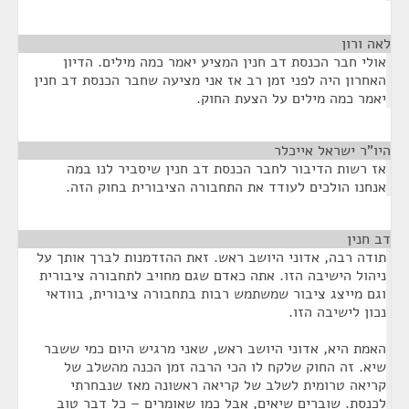
לאה ורון
¶
אולי חבר הכנסת דב חנין המציע יאמר כמה מילים. הדיון
האחרון היה לפני זמן רב אז אני מציעה שחבר הכנסת דב חנין
יאמר כמה מילים על הצעת החוק.
היו"ר ישראל אייכלר
¶
אז רשות הדיבור לחבר הכנסת דב חנין שיסביר לנו במה
אנחנו הולכים לעודד את התחבורה הציבורית בחוק הזה.
דב חנין
¶
תודה רבה, אדוני היושב ראש. זאת ההזדמנות לברך אותך על
ניהול הישיבה הזו. אתה כאדם שגם מחויב לתחבורה ציבורית
וגם מייצג ציבור שמשתמש רבות בתחבורה ציבורית, בוודאי
נכון לישיבה הזו.
האמת היא, אדוני היושב ראש, שאני מרגיש היום כמי ששבר
שיא. זה החוק שלקח לו הכי הרבה זמן הכנה מהשלב של
קריאה טרומית לשלב של קריאה ראשונה מאז שנבחרתי
לכנסת. שוברים שיאים, אבל כמו שאומרים – כל דבר טוב