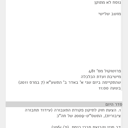
נוסח לא מתוקן
מושב שלישי
פרוטוקול מס' 481
מישיבת ועדת הכלכלה
שהתקיימה ביום שני א' באדר ב' התשע"א (7 במרס 2011)
בשעה 11:00
סדר היום
1. הצעת חוק לתיקון פקודת התעבורה (עידוד תחבורה
ציבורית), התשס"ט-2009 של חה"כ
דב חנין וקבוצת חברי כנסת. (פ/1064)