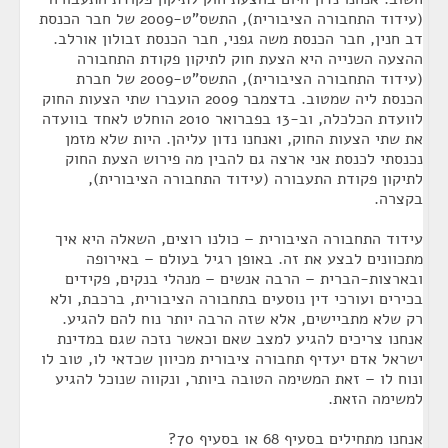
(עידוד התחבורה הציבורית), התשס"ט-2009 של חבר הכנסת
דב חנין, חבר הכנסת משה גפני, חבר הכנסת זבולון אורלב.
ההצעה השנייה היא הצעת חוק לתיקון פקודת התחבורה
(עידוד התחבורה הציבורית), התשס"ט-2009 של חברת
הכנסת ליה שמטוב. בדצמבר 2009 הועברו שתי הצעות החוק
לוועדת הכלכלה, וב-13 בפברואר 2010 הוחלט לאחד בוועדה
את שתי הצעות החוק, ואנחנו נדון עליהן. היות שלא מזמן
נכנסתי לכנסת אני ארצה גם להבין מה פירוש הצעת החוק
לתיקון פקודת התעבורה (עידוד התחבורה הציבורית),
בקצרה.
עידוד התחבורה הציבורית – כולנו רוצים, השאלה היא איך
מתכוונים לבצע את זה. באופן רגיל בעולם – באירופה
ובארצות-הברית – הרבה אנשים – מנהלי בנקים, פקידים
בכירים ועורכי דין נוסעים בתחבורה הציבורית, ברכבת, ולא
רק שלא מתביישים, אלא שזה הרבה יותר נוח להם להגיע.
אנחנו צריכים להגיע למצב שאם וכאשר נזכה שגם במדינת
ישראל אדם יעדיף תחבורה ציבורית מכיוון שכדאי לו, טוב לו
ונוח לו – זאת המשימה הטובה ביותר, ונקווה שנוכל להגיע
למשימה הזאת.
אנחנו מתחילים בסעיף 68 או בסעיף 70?