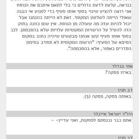
כנראה, קלעת לדעת גדולים כי בלי לתאם איתכם את הנוסח
אני רוצה להציע שינוי בסוף אותו סעיף כדי למנוע אי הבנה
שאולי הייתה לשלטון המקומי. זאת לא הייתה כוונתנו אבל
יכול להיות שזה מה שעולה מן הנוסח. אין שום כוונה בחוק
הזה להטיל על הרשויות המקומיות עלויות שלא בהסכמתן. לכן
בסוף אותו סעיף קטן אנחנו מבקשים שיהיה כתוב במקום
הסיפא של הסעיף: "הרשות המקומית לא תחויב במימון
הסדרים כאמור, אלא בהסכמתה".
אתי בנדלר
¶
באיזו פסקה?
דב חנין
¶
באותה פסקה, פסקה (5).
היו"ר ישראל אייכלר
¶
אתם כבר נכנסתם לפסקות, ואני עדיין- -
דב חנין
¶