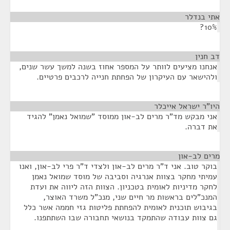
אתי בנדלר
¶
10%?
דב חנין
¶
אנחנו מציעים לוותר על המספר אחוז בשנה למשך עשר שנים,
ולהישאר עם העיקרון של הפחתת חנייה לרכבים פרטיים.
היו"ר ישראל אייכלר
¶
אני מבקש מד"ר מרים לב-און ממוסד "שמואל נאמן" להגיד
את דברה.
מרים לב-און
¶
בוקר טוב. אני ד"ר מרים לב-און ולצדי ד"ר פרי לב-און, ואנו
עמיתי מחקר בצוות אנרגיה וסביבה של מוסד שמואל נאמן
לחקר מדיניות לאומית בטכניון. הצוות הזה ליווה את ועדת
המנכ"לים בראשות מר חיים שני, מנכ"ל משרד האוצר,
בגיבוש תוכנית לאומית להפחתת פליטות גזי חממה אשר כלל
גם צוות עבודה שהתמקד בנושאי תחבורה שבו השתתפנו.