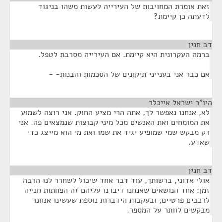
זאת אומרת המחויבות של העירייה לעשות משהו בניגוד
לדעתה כן קיימת?
דב חנין
¶
ברמה העקרונית היא קיימת. אם העירייה מסרבת לטפל.
אם כבר אני בענייני תיקונים של הסכמות והבנות- -
היו"ר ישראל אייכלר
¶
לא, אנחנו נאפשר לך, אתה הרי מציע החוק. אני רוצה לשמוע
את המומחים ואת האנשים מכל מיני קבוצות שנמצאים פה. אני
רק מבקש שמי שמופיע יגיד את שמו ואת מי הוא מייצג כדי
שאדע.
דב חנין
¶
אולי אדוני, ברשותך, עוד דבר אחד שיכול לשחרר לנו הרבה
זמן: אחד הנושאים שאנחנו דיברנו עליהם זה הפחתות חנייה
לרכבים פרטיים, ובעקבות הידברות נוספת שעשינו אנחנו
מבקשים לוותר על המספר.