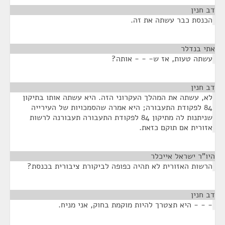
דב חנין
¶
הכנסת כבר עשתה את זה.
אתי בנדלר
¶
עשתה טעות, אז ש- - - אותה?
דב חנין
¶
לא, עשתה את המהלך העקרוני הזה. היא עשתה אותו בתיקון
84 לפקודת התעבורה; היא אמרה שהסמכויות של העירייה
שניתנות לה מתיקון 84 לפקודת התעבורה תעבורנה לרשות
אזורית אם תוקם כזאת.
היו"ר ישראל אייכלר
¶
הרשות האזורית לא תהיה כפופה לביקורת ציבורית בכנסת?
דב חנין
¶
- - - היא תצטרך להיות מוקמת בחוק, אני מניח.