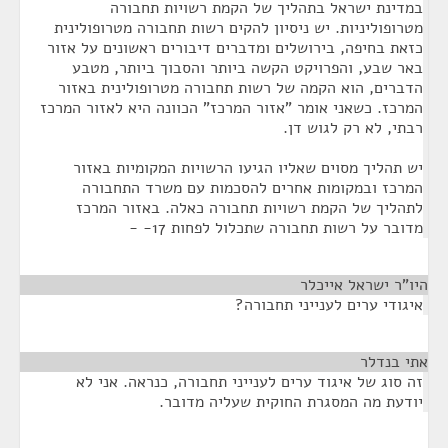
במדינת ישראל בתהליך של הקמת רשויות תחבורה
מטרופוליניות. יש ניסיון להקים רשות תחבורה מטרופולינית
כזאת בחיפה, בירושלים ומדברים דיבורים ראשונים על אזור
באר שבע, והפרויקט הקשה ביותר והסבוך ביותר, מטבע
הדברים, הוא הקמה של רשות תחבורה מטרופולינית באזור
המרכז. כשאני אומר "אזור המרכז" הכוונה היא לאזור המרכז
רבתי, לא רק לגוש דן.
יש תהליך מסוים שאליו הגיעו הרשויות המקומיות באזור
המרכז ובמקומות אחרים להסכמות עם משרד התחבורה
לתהליך של הקמת רשויות תחבורה כאלה. באזור המרכז
מדובר על רשות תחבורה שתכלול לפחות 17- -
היו"ר ישראל אייכלר
¶
איגודי ערים לענייני תחבורה?
אתי בנדלר
¶
זה סוג של איגוד ערים לענייני תחבורה, כנראה. אני לא
יודעת מה המסגרת החוקית שעליה מדובר.