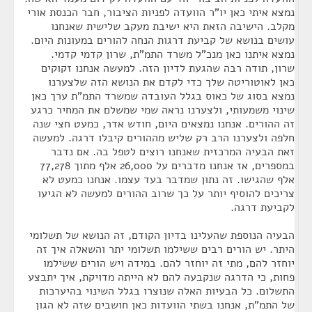
נמצא איתי כאן יו"ר הוועדה לפניות הציבור, חבר הכנסת אורי
מקלב. הישיבה הזאת היא ישיבת מעקב שלישית שאנחנו
עושים בנושא של קביעת דרגות הנחה להורים במעונות היום.
נמצא איתנו כאן מנכ"ל משרד התמ"ת, שרון קדמי קדמי.
שרון, תודה רבה שהגעת לדיון הזה. למעשה אנחנו זקוקים
כאן לאוטוריטה שלך כדי לקדם את הנושא הזה שלצערנו
נמצא בסוג של כאוס בגלל העובדה שמשרד התמ"ת ערך כאן
שינוי משמעותי, ולצערנו נראה שמי שמשלם את המחיר כרגע
זה ההורים. אנחנו נמצאים היום, חודש אדר, כמעט חצי שנה
חלפה ולצערנו הרב רק שליש מההורים קיבלו דרגה. למעשה
זאת הבעיה המרכזית שאנחנו רוצים לטפל בה. אם נדבר
במספרים, אז אנחנו מדברים על 26,000 אלף מתוך 77,278
אלף שהגישו. זה נתון שמדבר בעד עצמו. אנחנו כמעט לא
צריכים להוסיף יותר על כך שרוב ההורים למעשה לא הגיעו
לקביעת דרגה.
הבעיה הנוספת שהעלינו בדיון הקודם, זה הנושא של תשלומי
היתר. יש הורים רבים ששילמו תשלומי יתר והשאלה איך זה
יוחזר להם, מתי זה יוחזר להם. במידה ויש הורים ששילמו
פחות, כי הדרגה שנקבעה להם לא הייתה מדויקת, איך יתבצע
התשלום. כל הבעיות האלה שנוצרו בגלל השינוי בהיערכות
של התמ"ת, אנחנו בשתי הוועדות כאן חושבים שזה לא הגון