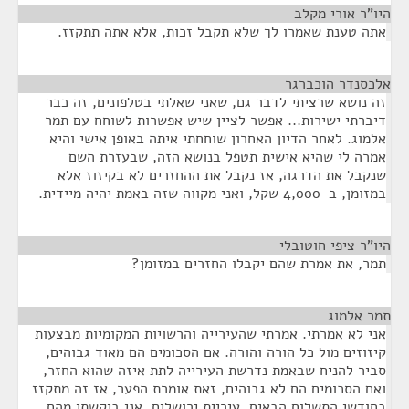
היו"ר אורי מקלב
¶
אתה טענת שאמרו לך שלא תקבל זכות, אלא אתה תתקזז.
אלכסנדר הוכברגר
¶
זה נושא שרציתי לדבר גם, שאני שאלתי בטלפונים, זה כבר
דיברתי ישירות... אפשר לציין שיש אפשרות לשוחח עם תמר
אלמוג. לאחר הדיון האחרון שוחחתי איתה באופן אישי והיא
אמרה לי שהיא אישית תטפל בנושא הזה, שבעזרת השם
שנקבל את הדרגה, אז נקבל את ההחזרים לא בקיזוז אלא
במזומן, ב-4,000 שקל, ואני מקווה שזה באמת יהיה מיידית.
היו"ר ציפי חוטובלי
¶
תמר, את אמרת שהם יקבלו החזרים במזומן?
תמר אלמוג
¶
אני לא אמרתי. אמרתי שהעירייה והרשויות המקומיות מבצעות
קיזוזים מול כל הורה והורה. אם הסכומים הם מאוד גבוהים,
סביר להניח שבאמת נדרשת העירייה לתת איזה שהוא החזר,
ואם הסכומים הם לא גבוהים, זאת אומרת הפער, אז זה מתקזז
בחודשי התשלום הבאים. עיריית ירושלים, אני ביקשתי מהם,