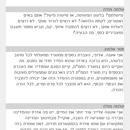
שלמה מולה
¶
פישלתם? בלשון הפשוטה, או מישהו פישל? אתם באים
ואומרים, לקחת הלוואה? לא רוצים לגרור אותך. לא רוצים
לשלוח אותך, לא רוצים להתקזז איתך. קח, תביא מספר חשבון
ומעבירים כסף. מה הבעיה?
תמר אלמוג
¶
אני אענה. אדוני, העברת כספים ממשרד ממשלתי לכל מוטב
כלשהו, היא כרוכה באיזה שהוא הסדר חוזי או הסכם. מה
שקיים היום במשרד התמ"ת, קיים הסכם שמסדיר את העברת
הכספים בין משרד התמ"ת לבין הארגונים שמפעילים מעונות
או משפחתונים, ורק במסגרת ההסדר הזה אני יכולה להעביר
את הכסף. הכסף, הוא לא מועבר לכל פרט ופרט, לכל הורה
והורה.
שלמה מולה
¶
אני אקשה עלייך עוד יותר את החיים. יש פה אזרח שהמדינה
מכירה בו שמגיעה לו הטבה, אוקיי? מבחינתך המדינה
מתקשרת עם אותו אזרח בהתקשרות חוזית, זאת אומרת בזה
שהיא מכירה בצורך לסייע לו. אז אני לא מבין מה הקושי