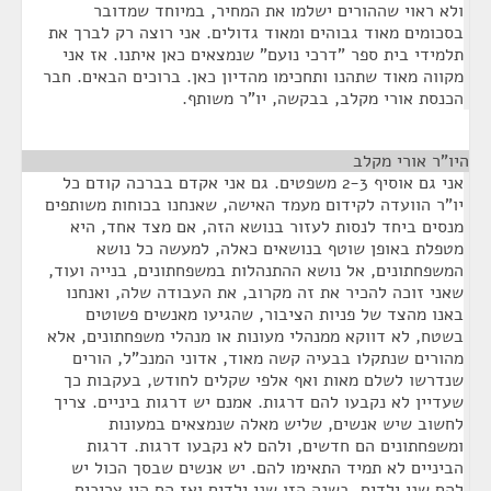
ולא ראוי שההורים ישלמו את המחיר, במיוחד שמדובר
בסכומים מאוד גבוהים ומאוד גדולים. אני רוצה רק לברך את
תלמידי בית ספר "דרכי נועם" שנמצאים כאן איתנו. אז אני
מקווה מאוד שתהנו ותחכימו מהדיון כאן. ברוכים הבאים. חבר
הכנסת אורי מקלב, בבקשה, יו"ר משותף.
היו"ר אורי מקלב
¶
אני גם אוסיף 2-3 משפטים. גם אני אקדם בברכה קודם כל
יו"ר הוועדה לקידום מעמד האישה, שאנחנו בכוחות משותפים
מנסים ביחד לנסות לעזור בנושא הזה, אם מצד אחד, היא
מטפלת באופן שוטף בנושאים כאלה, למעשה כל נושא
המשפחתונים, אל נושא ההתנהלות במשפחתונים, בנייה ועוד,
שאני זוכה להכיר את זה מקרוב, את העבודה שלה, ואנחנו
באנו מהצד של פניות הציבור, שהגיעו מאנשים פשוטים
בשטח, לא דווקא ממנהלי מעונות או מנהלי משפחתונים, אלא
מהורים שנתקלו בבעיה קשה מאוד, אדוני המנכ"ל, הורים
שנדרשו לשלם מאות ואף אלפי שקלים לחודש, בעקבות כך
שעדיין לא נקבעו להם דרגות. אמנם יש דרגות ביניים. צריך
לחשוב שיש אנשים, שליש מאלה שנמצאים במעונות
ומשפחתונים הם חדשים, ולהם לא נקבעו דרגות. דרגות
הביניים לא תמיד התאימו להם. יש אנשים שבסך הכול יש
להם שני ילדים, בשנה הזו שני ילדים ואז הם היו צריכים