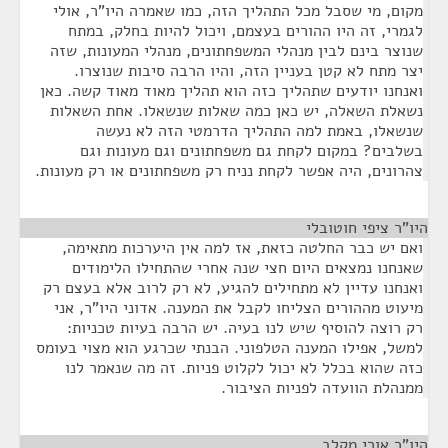
מקום, מי שסבל מכל התהליך הזה, כמו שאמרה היו"ר, אולי
לגמרי, זה היו ההורים בעצמם, ויכול להיות בחלק, במתח
שנוצר בינם לבין מנהלי המשפחתונים, מנהלי המעונות, שזה
יצר מתח לא קטן בעניין הזה, והיו הרבה סיבות שנוצרו.
ואנחנו יודעים שתהליך כזה הוא תהליך מאוד מאוד קשה. כאן
נשאלת השאלה, יש כאן כמה שאלות שנשאלו. אחת השאלות
שנשאלו, באמת למה התהליך הדרמטי הזה לא נעשה
בשלבים? במקום לקחת גם משפחתונים וגם מעונות וגם
צהרונים, היה אפשר לקחת נניח רק משפחתונים או רק מעונות.
היו"ר ציפי חוטובלי
¶
ואם יש כבר החלטה כזאת, אז למה אין היערכות מתאימה,
שאנחנו נמצאים היום חצי שנה אחרי שהתחילו הלימודים
ואנחנו עדיין לא מתחילים להגיע, לא רק לרוב אלא בעצם רק
מיעוט מההורים הצליחו לקבל את המענה. אדוני היו"ר, אני
רק רוצה להוסיף שיש לנו בעיה. יש הרבה בעיות טכניות:
למשל, אפילו המענה הטלפוני. הבנתי שכרגע הוא מצוי בעומס
כזה שהוא בכלל לא יכול לקלוט פניות. זה מה שנאמר לנו
ממנהלת הוועדה לפניות הציבור.
היו"ר אורי מקלב
¶