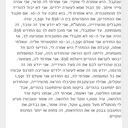
שנקבל. היא אומרת לי אוקיי. אני אמרתי לה תראי, אני אהיה
פייר איתך. סך הכול אמא לעשרה ילדים. אני לא יכול להוריד
לך מהמשכורת. היא אומרת לי, בוא נחכה עד ה-10. אם תקבל
את ההחזרים, את ההפרשים בין ה-636 עד 1,591, שזה
מקבלים מהעירייה, מהתמ"ת, אני לא יודע איך זה עובד, זה
משפחתון. עד שתקבלי, אז אני מוכן לתת לך גם החודש 636.
והיה אם עד ה-10 לא תקבלי את המשכורת שמגיעה לך, אז
גם החודש אני אשלם 1,591, וב-10 התקשרתי אליה. שאלתי
אותה, קיבלת את ההחזר? היא אמרה לי, הודיעו להם חד
משמעית, הייתה להם הוראה שהחודש הזה, שכל המטפלות
יבואו לקראת ההורים וישלמו 636. אני אמרתי לה, מצטער.
נכון שהודיעו לכם את זה מצד העירייה. אני יודע מה זה
פרנסה, יודע מה זה אמא לעשרה ילדים שצריכה לפרנס עכשיו
את כל המשפחה. אמרתי לה, גם החודש אני אשלם לך 1,591
שקלים, אפילו שבעקבות שקיבלו הוראה מהעירייה, שהחודש
הם יתחשבו בהורים. ביקשו מהם שיתחשבו בהורים, אבל
אנחנו החלטנו, אני ואשתי, אמרתי לה, אנחנו ניקח עוד
הלוואה, עוד 1,000 שקל של הלוואה. זה אומר שעכשיו מגיע
לי מהתמ"ת מעל 4,000 שקל, שזה אומר, אם נבדוק את
החשבון בבנק או את ההלוואות, זה פחות או יותר המינוס
שקיים.