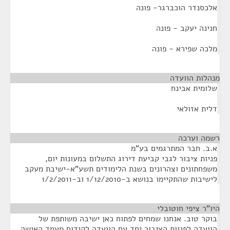
אלכסנדר הוכברגר- פונה
חנינה יעקב - פונה
מלכה שפירא - פונה
מנהלות הוועדה
¶
שלומית אבינח
דלית אזולאי
רשמה וערכה
¶
א.ב. חבר המתרגמים בע"מ
פניות ציבור לגבי קביעת דירוג התשלום במעונות יום,
משפחתונים וצהרונים בשנת הלימודים תשע"א-ישיבת מעקב
לישיבות שהתקיימו בנושא ב-1/12/2010 וב-1/2/2011
היו"ר ציפי חוטובלי
¶
בוקר טוב. אנחנו שמחים לפתוח כאן ישיבה משותפת של
הוועדה לפניות הציבור יחד עם הוועדה לקידום מעמד האישה.