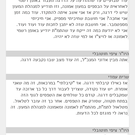
עוד שבועיים עד שההודעה על הדרגה תעבור באופן רשמי
לאחראית על הכספים במעון אמונה, וזו תודיע למנהלת המעון
שיש לי דרגה, ורק אז אני אשב איתה להתקזז. עוד כמה זמן
אני אחכה? אני חושבת שחיכיתי מספיק. אני חיכיתי
מספטמבר. אני חושבת שזה לא יתכן לחכות עוד ועוד ועוד.
אני לא יודעת כמה זה ייקח עד שהתמ"ת יודיע באופן רשמי
לאמונה או לויצ"ו או למי שזה לא יהיה.
היו"ר ציפי חוטובלי
¶
אתה מבין אדוני המנכ"ל, זה עוד מצב שבו נקבעה דרגה.
שרית עמדי
¶
אז כאילו קיבלתי דרגה. אז "קיבלתי" במרכאות, זה מה שאני
אומרת. יש עוד נקודה, שצריך לעבור דרך כל כך ארוכה עד
שמקבלים דרגה. קודם כל שולחים את הטפסים לגוף הזה
בפתח תקווה, שסורק את הטפסים. אחר כך זה עובר לטלאול.
מטלאול לתמ"ת, מהתמ"ת לאמונה ומאמונה למנהלת המעון. זה
נראה לי מוגזם לכל הדעות.
היו"ר ציפי חוטובלי
¶