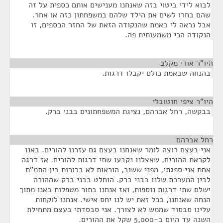
לבוא לידי ביטוי בזה שאנחנו מענישים אותם כספית על זה
שהם בחרו לשים את הילד שלהם במשפחתון כזה או אחר.
אבל נראה לי באמת שהנקודה הזאת של החזר הכספים, זו
הנקודה הכי משמעותית פה.
היו"ר אורי מקלב
¶
בהנחה שבאמת כולם יקבלו דרגות.
היו"ר ציפי חוטובלי
¶
בבקשה, רחל אברהם, נציגת המשפחתונים בבני ברק.
רחל אברהם
¶
אני בעצם רוצה לומר שאנחנו בעצם גם עזרנו להורים. באנו
לקראת ההורים, שאצלנו נקבעו שתי דרגות להורים. אז דרגה
אחת אני ספגתי, מפני ששוב, הוראות לא ברורות בין התמ"ת
לבין המערכת שלנו בבני ברק. הוחלט בבני ברק שההורה
ישלם שתי דרגות נוספות, ואז אנחנו בתור מטפלות באנו מתוך
הנחה שאנחנו, בכל זאת יש לנו יחס אישי. אנחנו לוקחות
עלינו סבסוד שממש לא לצורך. אני סבסדתי בעצם מתחילת
השנה עד היום ב-5,000 שקל את ההורים.