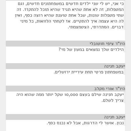
כי אני, יש לי שני ילדים חדשים במשפחתונים חדשים, וגם
המטפלות, זה לא אחת שהיא תגיד שהיא תוכל להתקזז. זה
שתי מטפלות שונות, שכל אחת טוענת שהיא רוצה כסף, ואין
לה היא עצמה איך להתקיים. אז לקחתי הלוואות, כל מיני
דברים. הסתדרתי, הצטמצמתי.
היו"ר ציפי חוטובלי
¶
הילדים שלך נמצאים במעון של מי?
יעקב חנינה
¶
במשפחתון פרטי תחת עיריית ירושלים.
היו"ר אורי מקלב
¶
יעקב חנינה שילם בעצם 10,000 שקל יותר ממה שהוא היה
צריך לשלם.
יעקב חנינה
¶
נכון. אושר לי הדרגות, אבל לא נכנס כסף.