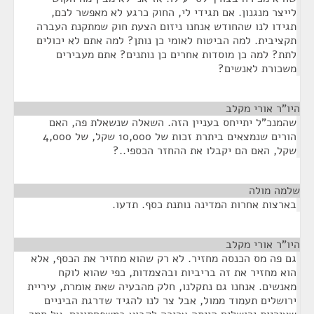
לייצר מנגנון. אם תגידי לי, החוק כרגע לא מאפשר לכם,
תגידו לנו שהחודש אנחנו ניזום הצעת חוק שמתקנת העברה
תקציבית. למה הביטוח לאומי כן נותן? למה אתם לא יכולים
לתת? למה כן מוסדות אחרים כן נותנים? אתם מעבירים
משכורת לאנשים?
היו"ר אורי מקלב
¶
שהמנכ"ל יתייחס בעניין הזה. השאלה שנשאלת פה, האם
הורים שנמצאים ביתרת זכות של 10,000 שקל, של 4,000
שקל, האם הם יקבלו את ההחזר הכספי..?
שלמה מולה
¶
בארצות אחרות המדינה נותנת כסף. תדעו.
היו"ר אורי מקלב
¶
גם פה מס הכנסה מחזיר. לא רק שהוא מחזיר את הכסף, אלא
הוא מחזיר את זה בריביות ובהצמדות, כפי שהוא לוקח
מאנשים. אנחנו גם נתקלנו, חלק מהבעיה שאת אומרת, עיריית
ירושלים תעמוד ממול, אבל צר לנו להגיד שדרגת הביניים