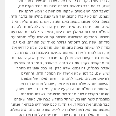
לגבי העתיד. קודם כל יש כאלה שכבר מגישים לאחר חצי
שנה, כי הם כבר נמצאים ביתרת זכות גם כולל הקיזוזים,
ומעבר לכך יש אנשים שלקחו הלוואות או ממש דחקו את
עצמם. הם לא יוכלו לחכות עוד חצי שנה בהלוואה בדבר הזה.
באופן כללי אנחנו באמת באנו ופנינו. אנחנו פונים אליך. היה
איזה חוסר יחס והיה איזה פער בין הדרישה לסלחנות ולהבנה
לתמ"ת בעקבות המהלך שהם עשו, ומצד שני להורים ההודעות
נשלחו. ההודעה הראשונה נשלחה עם הצהרת עו"ד וויתור על
סודיות, שזה גרם לתסיסה גדולה מאוד של ההורים, ואני גם
מודה לך שאתה באמת נתת הוראה, קודם כל שלא לדרוש את
זה, וגם להחזיר את ההוצאות שנעשו בעקבות כך. קודם כל
אנחנו גם ביקשנו ושלחנו לך גם מכתב בעניין הזה, שההורים
גם מבקשים לקבל את זה חזרה. לכאורה, הזמן הזה שנמצא
אצלה בתמ"ת, זה נמצא שלא כדין, או בכל אופן זה מיותר
שיש שם, כל זמן שלא אישרו את המהלך הזה, וההורים
דורשים את זה. מעבר לזה, הדרישות האלה של צמצום
ההשתתפות שנשלח בחודש ינואר, שהחל מחודש פברואר
השתתפות התמ"ת תהיה רק 25 אחוז, ומייד יזכו שוב פעם,
ואנחנו מקבלים שוב מבול של טלפונים. נשלחו מכתבים
מהתמ"ת לשר האוצר, שהחל מחודש פברואר, לאחר שאנחנו
כבר פתחנו את המוקד, אז תדעו לכם שמחודש פברואר אנחנו
נצמצם את המקדמות שלנו רק ל-25 אחוז. המכתב הזה נשלח.
הדברים האלה גם היום, כשכבר מודיעים על חודש הבא,