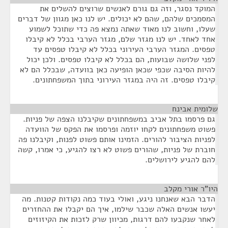
המוקד נסגר, וזה גם גורם לאנשים שרוצים להשלים את
המסמכים שלהם, שהם לא יכולים. יש לנו כאן מגוון של דברים
שעלו, וחשוב לנו מאוד שאתה נמצא פה כדי שתוכל לשמוע
אחד לאחד. יש לנו מגזר שלם, מגזר הערבי בכלל לא קיבלו
טפסים. המגזר הערבי העירוני בכלל לא קיבלו טפסים עד
לפני שלושה שבועות, הם בכלל לא קיבלו טפסים. ולכן יכול
להיות הסיבה שכפי שכאן הופיעה כאן בוועדה, שבכלל הם לא
קיבלו טפסים. זה היה במגזר העירוני בתוך המשפחתונים.
שלומית אבינח
¶
גם פרסמו בתל אביב במשפחתונים שקיבלנו הצפה של פניות.
פשוט משפחתונים לקחו יוזמה ופרסמו את הפקס של הוועדה
לפניות הציבור להורים. הזמינו אותם פשוט לפנות, וקיבלנו פה
חוברת של פניות, שהורים פשוט לא רצו להגיע, כי אמרו, קשה
להם להגיע לירושלים.
היו"ר אורי מקלב
¶
הדבר הבא שאנחנו ניגע, ואולי בעוד כמה נקודות קטנות. מה
יעשו אנשים האלה שכבר שילמו, איך הם יקבלו את ההחזרים
לאחר שנקבעו להם דרגות, מכיוון שרק לזכות את הקיזוזים