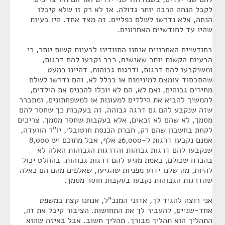
לקבל הנחה הרבה יותר גדולה. אז לא רק זו שלא קיבלו
הנחה, אלא נדרשו לשלם כפליים. זה מצד אחד. היו בעיות
שהיו עד לחודשיים האחרונים.
בחודשיים האחרונים אנחנו התוודינו לבעיות קשות יותר, כי
הבעיות הקשות יותר שאנשים, כבר נקבעו להם דרגות,
ומשנקבעו להם דרגות, ודרגות גבוהות, דהיינו כמעט
שהסבסוד צומצם למינימום או בכלל לא, והם נדרשו לשלם
מחירים גבוהים, ואם לא, הם לא יוכלו להכניס את הילדים,
להמשיך להביא את הילדים למעונות או למשפחתונים, ומתברר
שזה שנקבע להם גם דרגה גבוהה, זה בעקבות כך שחסר להם
מסמך, לא שהם לא זכאים, אלא בעקבות שחסר מסמך. צריכים
לקחת בחשבון שהם רק, חברת הכנסת חוטובלי, יו"ר הוועדה,
אמנם נקבעו דרגות ל-26,000 אלף, אבל מתוכם יש 8,000
שנקבעו להם דרגות גבוהות והדרגות הגבוהות האלה לא
בהכרח שכולם, באמת מגיע להם דרגות גבוהות. בהחלט יכול
להיות, מה שלנו ידוע מפניות שהגיעו, שאלפים מהם הם כאלה
שהדרגות הגבוהות נקבעו בעקבות חוסר מסמך.
אני רוצה להגיד לך, אדוני המנכ"ל, אנחנו קצת במשפט
אחד-שניים, להעביר לך את התחושות. הציבור קיבל את זה,
התהליך הוא תהליך מבורך. תהליך חשוב. אבל באיזה שהוא