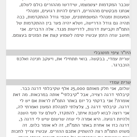
שכבר המקדמות יצטמצמו, שידרשו מההורים כולם לשלם,
אנחנו מבקשים מההורים, רוצים להיות רגועים, ומנהלי
המעונות ומנהלי המשפחתונים, שכפי גודל ההתקדמות, ככה
תהיה גם גודל הדרישה, ושלא יהיה פער בין ההתקדמות של
התמ"ת וקביעת דרגות, לדרישות מנגד. אלה הדברים. אני
חושב שזה הזמן עכשיו טיפה לשמוע קצת את הפונים בעצמם.
היו"ר ציפי חוטובלי
¶
שרית עמדי, בבקשה. בואי תתחילי את, ויעקב חנינה ואלכס
הוכברגר.
שרית עמדי
¶
שלום, אני חלק מאותם 25,000 אלף שקיבלתי דרגה כבר.
קיבלתי דרגה רצויה, אבל "קיבלתי" אותה במרכאות. מה זאת
אומרת? אני בדקתי כל יום באתר התמ"ת לראות אם יש לי
דרגה. קיבלתי דרגה 3, צלצלתי למנהלת המעון ואמרתי לה,
אני רוצה לבוא לשבת איתך, להתקזז, לשלם עד סוף השנה
ולהיות רגועה. היא אמרה לי שזה שרשום שיש לי דרגה 3,
דרגה כזו או אחרת באתר התמ"ת, זה לא אומר כלום. זה
פשוט התמ"ת רצה להשתיק אתכם ההורים. עכשיו צריך לחכות