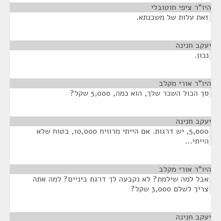
היו"ר ציפי חוטובלי
¶
זאת עלות של משכנתא.
יעקב חנינה
¶
נכון.
היו"ר אורי מקלב
¶
סך הכול השכר שלך, הוא כמה, 5,000 שקל?
יעקב חנינה
¶
5,000, יש דרגות. אם הייתי מרוויח 10,000, בטוח שלא
הייתי...
היו"ר אורי מקלב
¶
אבל למה שילמת? לא נקבעה לך דרגת ביניים? למה אתה
צריך לשלם 3,000 שקל?
יעקב חנינה
¶