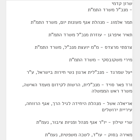
שרון קדמי
- מנכ"ל משרד התמ"ת
תמר אלמוג - מנהלת אגף מעונות יום, משרד התמ"ת
תאיר איפרגן - עוזרת מנכ"ל משרד התמ"ת
צרפתי מרצדס - מ"מ יועצת מנכ"ל, משרד התמ"ת
מירי משקובסקי - משרד התמ"ת
יעל שמרגד - מנכ"לית ארגון נשי חירות בישראל, ע"ר
ורד פאר סויד - מנכ"לית, הרשות לקידום מעמד האישה,
משרד ראש הממשלה
אריאלה אשל - מנהלת היחידה לגיל הרך, אגף הרווחה,
עיריית ירושלים
שרי שילון - יו"ר אגף מנהל ופניות ציבור, נעמ"ת
מאירה בסוק - עו"ד, לשכה משפטית, נעמ"ת