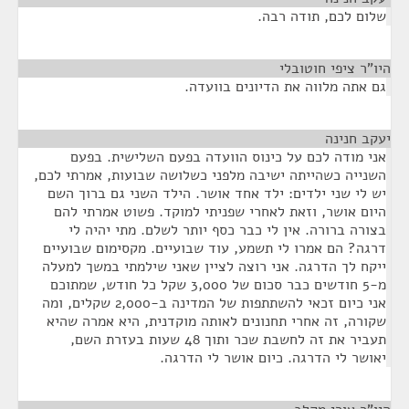
שלום לכם, תודה רבה.
היו"ר ציפי חוטובלי
¶
גם אתה מלווה את הדיונים בוועדה.
יעקב חנינה
¶
אני מודה לכם על כינוס הוועדה בפעם השלישית. בפעם
השנייה כשהייתה ישיבה מלפני כשלושה שבועות, אמרתי לכם,
יש לי שני ילדים: ילד אחד אושר. הילד השני גם ברוך השם
היום אושר, וזאת לאחרי שפניתי למוקד. פשוט אמרתי להם
בצורה ברורה. אין לי כבר כסף יותר לשלם. מתי יהיה לי
דרגה? הם אמרו לי תשמע, עוד שבועיים. מקסימום שבועיים
ייקח לך הדרגה. אני רוצה לציין שאני שילמתי במשך למעלה
מ-5 חודשים כבר סכום של 3,000 שקל כל חודש, שמתוכם
אני כיום זכאי להשתתפות של המדינה ב-2,000 שקלים, ומה
שקורה, זה אחרי תחנונים לאותה מוקדנית, היא אמרה שהיא
תעביר את זה לחשבת שכר ותוך 48 שעות בעזרת השם,
יאושר לי הדרגה. כיום אושר לי הדרגה.