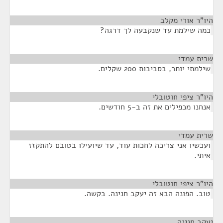
היו"ר אורי מקלב
¶
כמה שילמת עד שנקבעה לך דרגה?
שרית עמדי
¶
שילמתי יותר, בסביבות 200 שקלים.
היו"ר ציפי חוטובלי
¶
אנחנו מכפילים את זה ב-5 חודשים.
שרית עמדי
¶
ועכשיו אני צריכה לחכות עוד, עד שיועילו בטובם להתקזז
איתי.
היו"ר ציפי חוטובלי
¶
טוב. הפונה הבא זה יעקב חנינה. בקשה.
יעקב חנינה
¶