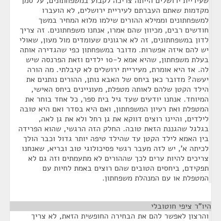
שעיריית ירושלים הייתה צריכה לקבוע במשפחתונים, על סמך
מקדמות שאתם העברתם לעיריית ירושלים, לא הועברו
למשפחתונים וממילא ההורים שילמו מלוא המחיר במשך
חודשים רבים, מכיוון שהם אמרו, אנחנו משפחתונים. זה צריך
לדון במשפחתונים, זה לא ארגונים שעומדים מול מעון, שאולי
יש להם איזה אפשרות. מדובר במשפחתון כפי שהגדירה אותה
בעלת משפחתון, שהיא אמא ל-10 ילדים וזאת הפרנסה שיש
לה. אז היא אומרת, מעיריית ירושלים לא קיבלתי. מה הורה
יעשה? מדובר כאן ביחס של האבא נותן, ההורים נותנים את
הילד הקטן שלהם לאותה מטפלת, מעוניינים ביחס האישי,
המיוחד. אנחנו יודעים שעד גיל בית ספר, כל אחד בוחר את
המטפלת ואת רעיון המשפחתון, ואם היא בסדר ואם היא טובה
לילדים, והיינו רוצים דווקא את גן רחל ולא את גן לאה,
בגלגל שהגננת הזאת טובה. החלק הזה הרגשי, שהוא הפרידה
בין האמא לילד הקטן עד שהילד טיפה יותר גדול וכבר הולך
לכיתה א', יש לזה מעבר רגשי פסיכולוגי טוב ובריא, שאנחנו
צריכים להיות ערים לכך שההורים לא מתעמתים וזה גם לא
תפקידם, ביחסים הטובים שהם רוצים באמת לחיות עם
המטפלת או עם המנהלת משפחתון.
היו"ר ציפי חוטובלי
¶
והרצון לאפשר להם את הבחירה החופשית הזאת, לא צריך