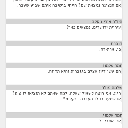
אם הנציגה נמצאת שם? הייתי בישיבה איתם שבוע שעבר.
היו"ר אורי מקלב
¶
עיריית ירושלים, נמצאים כאן?
דוברת
¶
כן, אריאלה.
תמר אלמוג
¶
הם עשו דיון אצלם בגזברות והיא תדווח.
שלמה מולה
¶
רגע, אני רוצה לשאול שאלה. למה שאתם לא תוציאו לו צ'ק?
או שתעבירו לו העברה בנקאית?
תמר אלמוג
¶
אני אסביר לך.