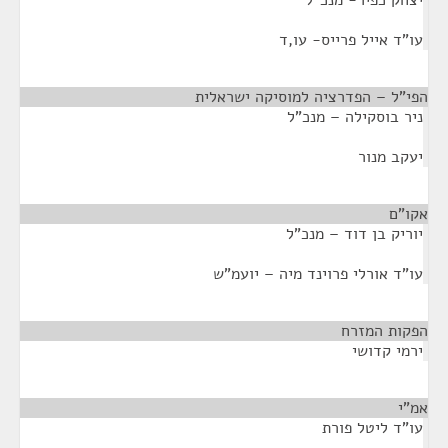
יצחק כפיר- מנכ"ל
עו"ד אייל פרייס- עו,ד
הפי"ל – הפדרציה למוסיקה ישראלית
¶
ניר בוסקילה – מנכ"ל
יעקב מנור
אקו"ם
¶
יוריק בן דוד – מנכ"ל
עו"ד אורלי פרוינד מיה – יועמ"ש
הפקות המזרח
¶
ירמי קדושי
אמ"י
¶
עו"ד ליטל פורת