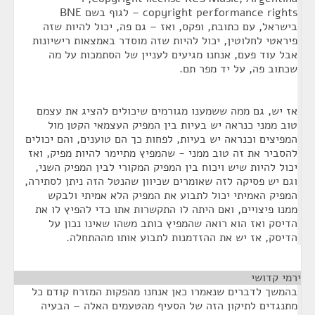
copyright performance rights – לגוף בשם BNE
בישראל, עם כתובת, ופקס, ואז – גם פה, יכול להיות שזה
פיראטי לחלוטין, יכול להיות שזה מוסדר באמצאות רישיונות
אבל עוד פעם, אנחנו מגיעים לעניין של הסתמכות על מה
שכתוב פה, על יד מפר תם.
אז יש, גם ממה ששמענו מגורמים שיכולים להציג את עצמם
טוב ממני כנראה יש בעיות בין המפיק העצמאי הקטן מול
המפיצים וכנראה יש בעיות, לפחות כך הם טוענים, והם יכולים
להסביר את זה טוב ממני - שהמפיץ מתיימר להיות מפיק, ואז
יכול להיות שיש ויכוח בין המפיק המקורי לבין המפיק השני,
וגם יש פסיקה לזה שאומרים שכיוון שהנטל הזה ניתן לסתירה,
המפיק האמיתי יכול לתבוע את המפיק הלא אמיתי ולבקש
ממנו פיצויים, ואם היתה לו התקשרות אתו כדי להפיץ לו את
הדיסק ואז הוא רואה שהמפיץ כותב משהו שאינו נכון על
הדיסק, אז יש את ההזדמנות לתבוע אותו מההתחלה.
ירמי קדושי
¶
בהמשך לדברים שנאמרו כאן אנחנו מהפקות המזרח קודם כל
מתנגדים לתיקון הזה של הסעיף מהטעמים האלה – הבעיה