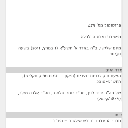
פרוטוקול מס' 475
מישיבת ועדת הכלכלה
מיום שלישי, כ"ה באדר א' תשע"א (1 במרץ, 2011) בשעה
10:30
סדר היום
הצעת חוק זכויות יוצרים (תיקון – חזקת מפיק תקליט),
התש"ע-2010
של חה"כ יריב לוין, חה"כ יוחנן פלסנר, חה"כ אלכס מילר,
(פ/2029/18)
נכחו
¶
חברי הוועדה: רוברט אילטוב – היו"ר