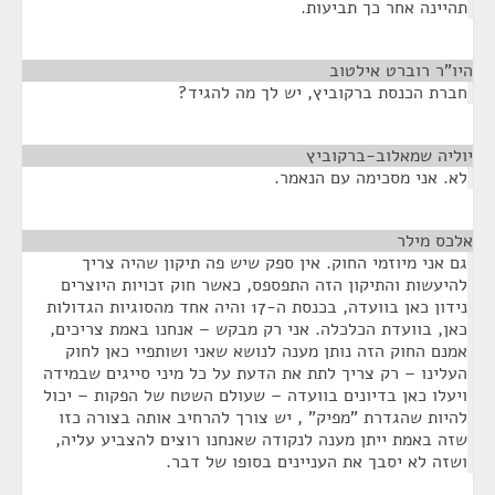
תהיינה אחר כך תביעות.
היו"ר רוברט אילטוב
¶
חברת הכנסת ברקוביץ, יש לך מה להגיד?
יוליה שמאלוב-ברקוביץ
¶
לא. אני מסכימה עם הנאמר.
אלכס מילר
¶
גם אני מיוזמי החוק. אין ספק שיש פה תיקון שהיה צריך
להיעשות והתיקון הזה התפספס, כאשר חוק זכויות היוצרים
נידון כאן בוועדה, בכנסת ה-17 והיה אחד מהסוגיות הגדולות
כאן, בוועדת הכלכלה. אני רק מבקש – אנחנו באמת צריכים,
אמנם החוק הזה נותן מענה לנושא שאני ושותפיי כאן לחוק
העלינו – רק צריך לתת את הדעת על כל מיני סייגים שבמידה
ויעלו כאן בדיונים בוועדה – שעולם השטח של הפקות – יכול
להיות שהגדרת "מפיק" , יש צורך להרחיב אותה בצורה כזו
שזה באמת ייתן מענה לנקודה שאנחנו רוצים להצביע עליה,
ושזה לא יסבך את העניינים בסופו של דבר.