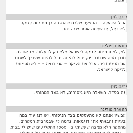
המצב.
יריב לוין
¶
אבל השאלה – ההצעה שלכם שהחזקה כן תתייחס לזיקה
לישראל, או שאתה אומר שזה נתון - - -
הווארד פולינר
¶
לא, לא תתייחס לזיקה לישראל אלא רק לבעלות. אז אם זה
מובן ממה שכתוב פה, יכול להיות. יכול להיות שצריך לשנות
את הניסוח פה. אבל את העיקר – אני רוצה - - לא מתייחס
לזיקה לישראל.
יריב לוין
¶
זה בסדר, השאלה היא ניסוחית, לא בצד המהותי.
הווארד פולינר
¶
עכשיו אנחנו לא מתעסקים בצד הניסוחי. יש לנו עוד כמה
בעיות והבאתי אתי דוגמאות. נדמה לי שבמרבית המקרים,
מהסקר הלא ממצה שעשיתי ב- 1000 התקליטים שיש לי בבית