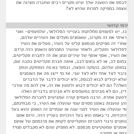
לבסס את הטענה שלך שיש מקרים רבים שחברה מציגה את
עצמה כמפיקה למרות שהיא לא?
ירמי קדושי
¶
כו, יש לפעמים מחלוקות בענייני הסלולאר, שלפעמים- ואני
ראיתי את זה מקרוב, שאומנים מעלים את השירים שלהם,
אחרי זה מפיקים מכספם קליפ על השיר, מעלים את השיר
לסלולאר ותקליט, ולאחר שהשיר התפרסם והאומן הזה קידם
את השיר, אסף אוסף של שירים ונתן את זה לחברת תקליטים,
בתום לב, או לא בתום לבב, אותה חברת תקליטים כתבה שם,
במותג שלהם, כהפקה והפצה, ובסוף בא פה המחוקק ונותן
גיבוי לצד אחד ולא לצד שני. אז מי ייצג פה את האומנים
שלא יכולים לבוא לכנסת, ולא יכולים לדבר על הדברים
האלה? הם לא יכולים לבוא ולטעון את זה, אין להם פה עורכי
דין, הם לא מבינים במשפטים ולא מבינים בדברים האלה
לטעון אחרת. הרבה פעמים קורה שמגיעים לחברות הסלולאר
והן טוענות באופן מסוים שמי שהעלה את השיר, כי מבחינתם,
מי שהעלה את השיר לפני שנה או שנתיים זה האומן והוא בעל
הזכויות, כי באמת הוא בעל הזכויות בעניין הזה. היום אתם
נותנים גיבוי לחברות התקליטים לקחת את פרנסתם של אותם
אומנים שמשקיעים מכספם. לא מספיק שהם לא מקבלים תמיד
כסף או תמורה.