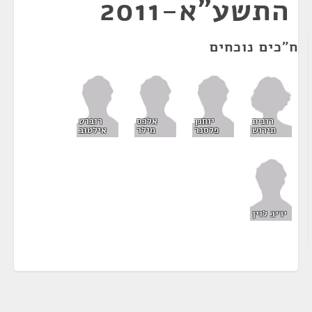
התשע"א-2011
ח"כים נוכחים
רונית
יוחנן
אלכס
רוברט
תירוש
פלסנר
מילר
אילטוב
יריב לוין