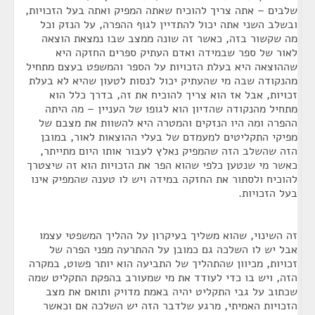
שלבים – אתה צריך להוכיח שאתה המפיק ואתה בעל הזכויות,
ובשלב השני אתה יכול להתדיין לגוף ההפרה, על הנזק וכל
מה שקשור בזה, כאשר זה שונה ממצב שבו נמצאת הוצאה
לאור של ספר שבמידה ואדם העתיק ספרים החזקה היא
שההוצאה היא בעלת הזכויות על הספר והמשפט בעצם מתחיל
מהנקודה שבה מי שהעתיק יכול לנסות לטעון שהיא לא בעלת
זכויות, אבל אז הוא צריך להוכיח את זה, בדרך כלל הוא
מתחיל מהנקודה שהדיון הוא לגופו של העניין – מה היתה
ההפרה ומה היו הנזקים והמטרה היא להשוות את מצבם של
מפיקי התקליטים למעמדם של בעלי ההוצאות לאור, במובן
הזה שהשלב הזה שהמפיק נאלץ לעבור אותו היום מתייתר,
כאשר מי שנטען כלפי שהוא הפר את הזכויות הוא זה שיצטרך
להוכיח ולסתור את החזקה במידה ויש לו טענה שהמפיק אינו
בעל הזכויות.
זה השינוי, שהוא משליך בעיקרון על ההליך המשפטי עצמו
אבל יש לו השלכה גם כמובן על ההתרעה מפני הפרה של
זכויות, מכיוון שהתהליך של התביעה הוא יותר פשוט, במקרה
הזה, ויש בו כדי לעודד את מי שמעורב בהפקת התקליט שמה
שכתוב על גבי התקליט יהיה באמת מדויק ותואם את מצב
הזכויות האמיתי, מרגע שלדבר הזה יש השלכה אם וכאשר