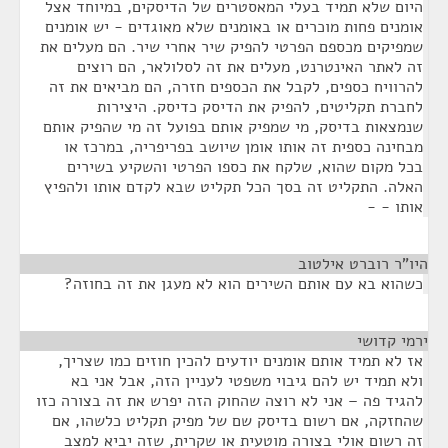
היום שלא תמיד בעלי המאסטרים של הדיסקים, במיוחד אצל
אומנים פחות מוכרים או באומנים שלא מאוגדים - יש אומנים
שמפיקים מכספם הפרטי להפיק שיר אחרי שיר. הם מעלים את
זה לאתר האינטרנט, מעלים את זה לסלולאר, הם רוצים
להרוויח כספים, לקבל את הכספים חזרה, הם מביאים את זה
לחברת תקליטים, להפיק את הדיסק כדיסק. היצירות
שנמצאות בדיסק, מי שמפיק אותם בפועל זה מי שהפיק אותם
מבחינה כספית זה אותו אומן שיושב בפריפריה, במרכז או
בכל מקום שהוא, שלקח את כספו הפרטי והשקיע בשירים
האלה. התקליט זה בסך הכל תקליט שבא לקדם אותו ולהפיץ
אותו - -
היו"ר רוברט אילטוב
¶
כשהוא בא עם אותם השירים הוא לא מעגן את זה בחוזה?
ירמי קדושי
¶
אז לא תמיד אותם אומנים יודעים להכין חוזים כמו שצריך,
ולא תמיד יש להם גיבוי משפטי לעניין הזה, אבל אני בא
להגיד פה – אני לא רוצה שהחוק הזה יפרש את זה בצורה כזו
שהחזקה, אם רשום בדיסק שם של מפיק תקליט כלשהו, אם
זה רשום אולי בצורה מוטעית או שקרית, שזה יביא למצב