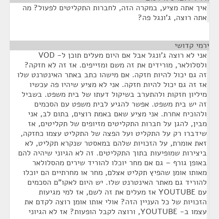
איך אתה מציע, במקרה הזה, לחברות התקליטים לפעול? מה
אתה רוצה, ג'ונגל פה?
ירמי קדושי
¶
אני לא רוצה ג'ונגל אבל אם היום מעלים תוכן ל- VOD
ולסלולאר, מורידים את זה משם ומזייפים. אז זה לא חזקה?
זה גם יכול להיות חזקה. אם מישהו כתב באתר האינטרנט שלו
אז זה גם יכול להיות חזקה. אני לא מציע שיהיו פה עכשיו
מיליון חזקות ולהתערב בשיקול דעתו של בית משפט. בשביל
זה יש בית משפט. אפשר להגיע לבית משפט עם הסכמים
ולהוכיח אחרת. אני מציע שאם באמת רוצים, בתום לב, אני
מבין, להגן על חברות התקליטים מזיופים של תקליטים, אז
שידברו רק על התקליט ועל הפצה של התקליט עצמו כחזקה,
זאת אומרת, על הזכויות שלהם במאסטר שנקרא תקליט, לא
ביצירות שמופיעות בתוך התקליטים. זה לא הגיוני שיהיה להם
באופן גורף – גם אם מחר יוכלו להוריד שירים מהסלולאר
מאותו אומן שהפיץ תקליט אצלם, מחר או מחרתיים הם יוכלו
להוריד גם מאתר האינטרנט שלו. יש היום לאקו"ם הסכמים
עם YOUTUBE אז מעלים את זה לשם, אז למי מגיעות
הזכויות של כל העניין הזה? אולי אותו אומן רוצה לקדם את
עצמו ב- YOUTUBE, ורוצה לקבל הופעות? אז לא הגיוני