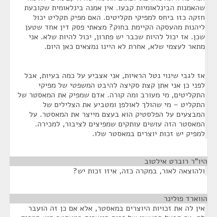
שהאמנות הבינלאומיות קבעו. אין אמנה בינלאומית שקובעת
חזקה כזו ביחס למפיקי תקליטים. האם מפיק תקליט יכול
ליהנות מהעסקה הקיימת בחוק? מצאתי פסק דין אחד שטען
שכן. אז יכול להיות שכבר יש פתרון, יכול להיות שלא. אני
מתאר לעצמי שלא, אחרת לא היינו נמצאים כאן היום.
אז לגבי שינוי נטל הראיות, אני אצביע על כמה בעיות, אבל
לפני כן אני אתן קצת סקיצה להיבט המשפטי של מפיקי
התקליטים, מי מעורב ומה קורה. אדם שמפיק את המאסטר של
התקליט – מי שהולך לאולפן ומטביע את הצלילים של
המבצעים על הפלסטיק הוא בעצם מייצר את המאסטר. על
המאסטר הזה עושים עותקים שמפיצים לציבור, למכירה.
למפיק יש זכות יוצרים במאסטר שלו.
היו"ר רוברט אילטוב
¶
ולהוצאה לאור, במקרה כזה, איזו זכות יש?
הווארד פולינר
¶
אין לה את זכויות היוצרים במאסטר, אלא אם כן זה הועבר