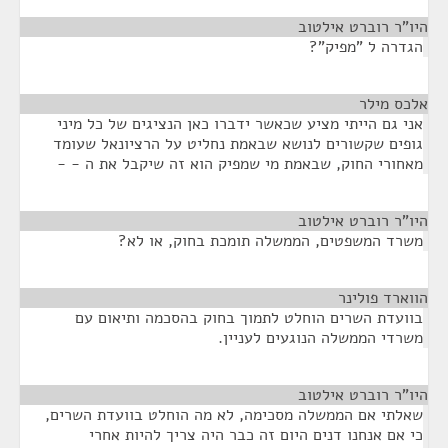
היו"ר רוברט אילטוב
¶
הגדרה ל "מפיק"?
אלכס מילר
¶
אני גם הייתי מציע שכאשר ידברו כאן הנציגים של כל מיני
גופים שקשורים לנושא שבאמת נחליט על הרציונאל שעומד
מאחורי החוק, שבאמת מי שמפיק הוא זה שיקבל את ה - -
היו"ר רוברט אילטוב
¶
משרד המשפטים, הממשלה תומכת בחוק, או לא?
הווארד פולינר
¶
בוועדת השרים הוחלט לתמוך בחוק בהסכמה ותיאום עם
משרדי הממשלה הנוגעים לעניין.
היו"ר רוברט אילטוב
¶
שאלתי אם הממשלה מסכימה, לא מה הוחלט בוועדת השרים,
כי אם אנחנו דנים היום זה כבר היה צריך להיות אחרי