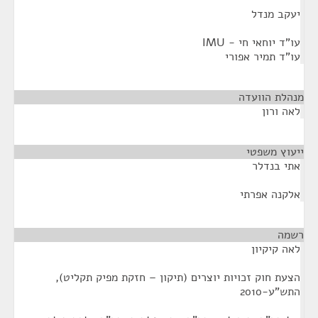
יעקב מנדל
עו"ד יוחאי חי - IMU
עו"ד תמיר אפורי
מנהלת הוועדה
¶
לאה ורון
ייעוץ משפטי
¶
אתי בנדלר
אלקנה אפרתי
רשמה
¶
לאה קיקיון
הצעת חוק זכויות יוצרים (תיקון – חזקת מפיק תקליט),
התש"ע-2010