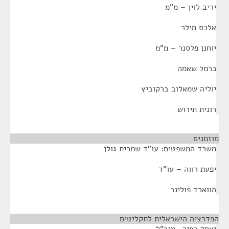
יריב לוין – מ"מ
אלכס מילר
יוחנן פלסנר – מ"מ
כרמל שאמה
יוליה שמאלוב ברקוביץ
רונית תירוש
מוזמנים
¶
משרד המשפטים: עו"ד שמרית גולן
יפעת רווה – עו"ד
הווארד פולינר
הפדרציה הישראלית לתקליטים
¶