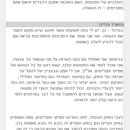
השלבים של הסכמות. האם הוסכמו אתכם הדברים והאם אתם
מסכימים – זו השאלה.
הווארד פולינר
¶
בגדול – כן. יש לי כמה חששות שאני חושב שיש מקום לשפר
את ההצעה. ואז אני אומר את היתרונות והחסרונות ונראה אם
נוכל להגיע לשלב באמצע.
ברשותך אני אתחיל עם כמה הערות על מה שנאמר עד עכשיו.
אני אוכל לומר את החששות שלנו, קצת רקע על כל הנושא של
מפיקי תקליטים. אל"ף, אין לי ספק שבעניין של להקל על
אכיפה של החוק, גם במישור האזרחי וגם במישור הפלילי,
התיקון יעזור. הוא יעזור כי זה הופך את נטל הראיות, וזה נוח
יותר לבעלי הזכויות. יכול להיות שמהצד השני זה מקשה
קצת. אבל אנחנו צריכים להסתכל על כל דבר באיזונים ולמי
יש גישה קלה יותר לראיות.
לגבי החוק הנוכחי, למה החרגנו מפיקי תקליטים, ממה שמופיע
בחוק הקיים וגם בחוק הקודם זה נובע זה נובע מאמנת ברן.
המדינה היתה מחויבת לכתוב את מה שהיא קבעה כי זה מה