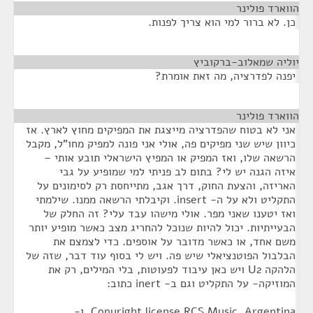
הווארד פולינר
¶
כן. לא ברור למי הוא צריך לפנות.
יוליה שמאלוב-ברקוביץ
¶
יפנה לפדרציה, מה זאת אומרת?
הווארד פולינר
¶
אני לא בטוח שהפדרציה מייצגת את המפיקים מחוץ לארץ. אז
כיוון שיש שני מפיקים פה, אולי אני פונה למפיק מחו"ל, מקבל
הרשאה שלו, ואז המפיק או המפיץ הישראלי תובע אותי –
איזה הגנה יש לי? בתום לב פניתי למי שמופיע על גבי
האריזה, והצעת החוק, דרך אגב, מתייחסת רק לסימונים על
התקליט ולא על ה- insert. וקיבלתי הרשאה ממנו. שילמתי
ואז יטענו שאני מפר. אולי מישהו עבד עלי? זה החלק של
הבעייתיות. יכול להיות שנוכל להחריג מצב כאשר מופיע יותר
משם אחד, או כאשר מדובר על אוספים. כדי לצמצם את
הבלבול הפוטנציאלי שיש פה. ויש לי בסוף עוד דבר, שזה של
הלהקה U2 ויש כאן עיבוד לפעוטות, בלי המילים, רק את
המוזיקה- על התקליט וגם ב- inert כתוב:
Copyright license RCS Music, Argentina, ו-