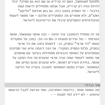
Samuel Smith, האם זה קרדיט או אם הוא גם מפיק? יכול
להיות שזה רק קרדיט, אבל אנחנו מתחילים לראות קצת
בלבול – מי המפיק במצב כזה. גם כאן מודפס "הליקון"
ואקו"ם, ולא אומרים מה התפקידים שלהם – אני מתאר לעצמי
שהמדפיסים והמפיקים קיבלו את הרישיונות לישראל.
אז זה מתחיל להסתבך עוד טיפה – הנה אוסף שמצאתי, אוסף
הצרפתי – של שירים משנות ה-60 וה-70. כתוב על התקליט
עצמו "הד ארצי" כמפיק, וב- insert כתוב את הד ארצי
כמפיק, פלוס המפיק המקורי. אז הנה דוגמה שיש שני מפיקים
שמופיעים על האוסף והבעיות מתחילות בעיקר עם אוספים.
אני מתאר לעצמי שמה שהד ארצי טוענים פה שזו הפקה על
אוסף, בחירת השירים לאוסף, ולא טוענים שהם הפיקו את
המאסטר. ועניין הפקת המאסטר חשובה בעניין של הזיקה
לישראל.
אתי בנדלר
¶
מה שאתה אומר, בדוגמה האחרונה, שמי שרוצה לקבל הרשאת
שימוש – לא יידע למי לפנות - -