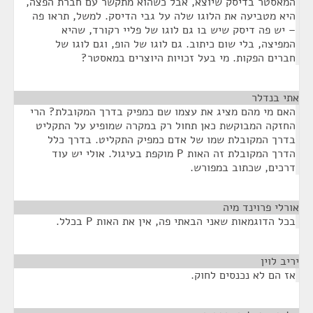
המאסטר בדיסק שיוצא, אבל כשהוא מתקשר עם חברת הפצה,
היא מטביעה את הלוגו שלה על גבי הדיסק. למשל, תראו פה
– יש פה דיסק שיש בו גם לוגו של פליי רקורד, שהיא
המפיצה, בלי שום כיתוב. גם לוגו של הופ, וגם לוגו של
חברים הפקות. מי בעל זכויות היוצרים במאסטר?
אתי בנדלר
¶
האם מי מהם מציג את עצמו שם כמפיק בדרך המקובלת? הרי
החזקה המבוקשת כאן תחול רק במקרה שמופיע על התקליט
בדרך המקובלת שמו של אדם כמפיק התקליט. בדרך כלל
הדרך המקובלת זה האות P מוקפת בעיגול. אולי יש עוד
דרכים, שכתוב במפורש.
אורלי פרוינד מיה
¶
בכל הדוגמאות שאני הבאתי פה, אין את האות P בכלל.
יריב לוין
¶
אז הם לא נכנסים לחוק.