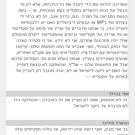
שצריכה להיות שם כדי לקבל את כל הזכויות, אלא רק מי
הבעל של זכות היוצרים בתקליט בעת הנוכחית, או – בעת
הגשת התביעה על הפרה. וגם, כדרך אגב, זה לא ברור לי
בעולם של MP3 או קבצים דיגיטליים האם יש רלבנטיות
לעניין הזה, כי אנחנו מדברים על עניין של סימון על תקליטור
או על אריזה של תקליטור ובימים שהתקליטור ייעלם מהעולם
אולי יהיו פתרונות אחרים, אני לא יודע. אז זו סקירה קצרה
של החוק הנוכחי, ואני אצביע על כמה חששות שלנו. קיימנו
התייעצויות עם הפדרציה לתקליטים וגם עם אקו"ם ואחרים,
אנשים מעוניינים בעניין. אנחנו נשמע מהם מה העמדות שלהם
אבל את החששות שלנו – אל"ף, שהעסקה לא נוגעת לעניין
של האם יש זיקה לישראל או לא, שזה מוגבל רק לעניין של
בעלות על התקליט --
אתי בנדלר
¶
זה לא חששות, אתה רק מציין את זה כעובדה –שהחזקה הזו
לא מדברת על זיקה לישראל.
הווארד פולינר
¶
כך אני מבין, ואני רוצה שזה יירשם, אז כולנו מסכימים שזה