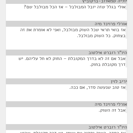
יוליה שמאלוב-ברקוביץ
¶
אולי בגלל שזה יובל המבולבל – אז הכל מבולבל שם?
אורלי פרוינד מיה
¶
אז בואי תראי שכל השוק מבולבל, ואני לא אומרת את זה
בצחוק. כל השוק מבולבל.
היו"ר רוברט אילטוב
¶
אבל אם זה לא בדרך המקובלת – החוק לא חל עליהם. יש
דרך מקובלת בחוק.
יריב לוין
¶
אז טוב שנעשה סדר, אם ככה.
אורלי פרוינד מיה
¶
אבל זה השוק.
היו"ר רוברט אילטוב
¶