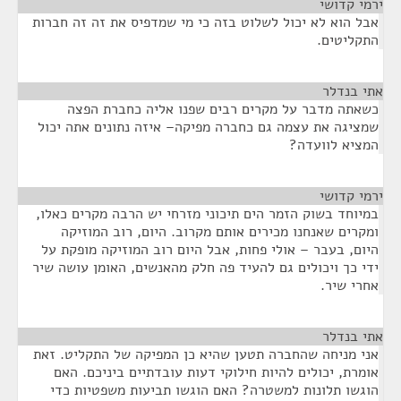
ירמי קדושי
¶
אבל הוא לא יכול לשלוט בזה כי מי שמדפיס את זה זה חברות
התקליטים.
אתי בנדלר
¶
כשאתה מדבר על מקרים רבים שפנו אליה כחברת הפצה
שמציגה את עצמה גם כחברה מפיקה– איזה נתונים אתה יכול
המציא לוועדה?
ירמי קדושי
¶
במיוחד בשוק הזמר הים תיכוני מזרחי יש הרבה מקרים כאלו,
ומקרים שאנחנו מכירים אותם מקרוב. היום, רוב המוזיקה
היום, בעבר – אולי פחות, אבל היום רוב המוזיקה מופקת על
ידי כך ויכולים גם להעיד פה חלק מהאנשים, האומן עושה שיר
אחרי שיר.
אתי בנדלר
¶
אני מניחה שהחברה תטען שהיא כן המפיקה של התקליט. זאת
אומרת, יכולים להיות חילוקי דעות עובדתיים ביניכם. האם
הוגשו תלונות למשטרה? האם הוגשו תביעות משפטיות כדי