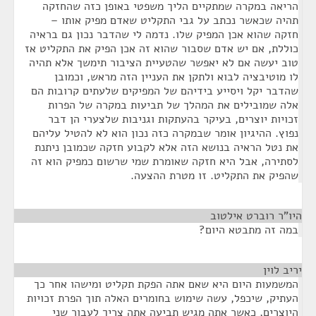
הריאה במקרה שמתקיים הליך משפטי באופן כזה שהחזקה
תהיה שכאשר נכתב על גבי התקליט שאדם מפיק אותו –
חזקה שהוא אכן המפיק שלו. נדמה לי שהדבר נכון גם בראיה
כוללת, אם יש אדם שסבור שהוא זה אכן הפיק את התקליט אז
טוב יעשה אם לא יאפשר שהטעיית הציבור תימשך אלא תהיה
לו מוטיבציה לבוא ולתקן את העניין הזה מראש, וכמובן
שהדבר יקל ויסייע בידיהם של המפיקים שלעתים קרובות הם
אלה שמובילים את המהלך של תביעות במקרה של הפרות
זכויות יוצרים, בעיקר בהעתקות וגניבות שלצערי הן דבר
נפוץ. ההיגיון אומר שבמקרה כזה נכון הוא לא להטיל עליהם
את נטל הראיה בנושא הזה אלא לקבוע חזקה שכמובן ניתנת
לסתירה, אבל היא חזקה שאומרת שמי שרשום כמפיק הוא זה
שהפיק את התקליט. זו מטרת ההצעה.
היו"ר רוברט אילטוב
¶
במה זה מתבטא היום?
יריב לוין
¶
המשמעות היום היא שאם אתה הפקת תקליט ומישהו אחר כך
העתיק, שיכפל, עשה שימוש בחומרים האלה תוך הפרת זכויות
היוצרים, כאשר אתה מגיש תביעה אתה צריך לעבור שני