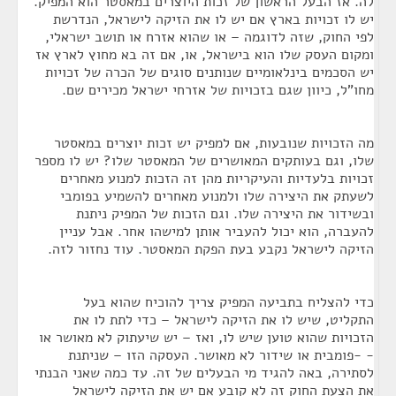
לה. אז הבעל הראשון של זכות היוצרים במאסטר הוא המפיק.
יש לו זכויות בארץ אם יש לו את הזיקה לישראל, הנדרשת
לפי החוק, שזה לדוגמה – או שהוא אזרח או תושב ישראלי,
ומקום העסק שלו הוא בישראל, או, אם זה בא מחוץ לארץ אז
יש הסכמים בינלאומיים שנותנים סוגים של הכרה של זכויות
מחו"ל, כיוון שגם בזכויות של אזרחי ישראל מכירים שם.
מה הזכויות שנובעות, אם למפיק יש זכות יוצרים במאסטר
שלו, וגם בעותקים המאושרים של המאסטר שלו? יש לו מספר
זכויות בלעדיות והעיקריות מהן זה הזכות למנוע מאחרים
לשעתק את היצירה שלו ולמנוע מאחרים להשמיע בפומבי
ובשידור את היצירה שלו. וגם הזכות של המפיק ניתנת
להעברה, הוא יכול להעביר אותן למישהו אחר. אבל עניין
הזיקה לישראל נקבע בעת הפקת המאסטר. עוד נחזור לזה.
כדי להצליח בתביעה המפיק צריך להוכיח שהוא בעל
התקליט, שיש לו את הזיקה לישראל – כדי לתת לו את
הזכויות שהוא טוען שיש לו, ואז – יש שיעתוק לא מאושר או
- -פומבית או שידור לא מאושר. העסקה הזו – שניתנת
לסתירה, באה להגיד מי הבעלים של זה. עד כמה שאני הבנתי
את הצעת החוק זה לא קובע אם יש את הזיקה לישראל