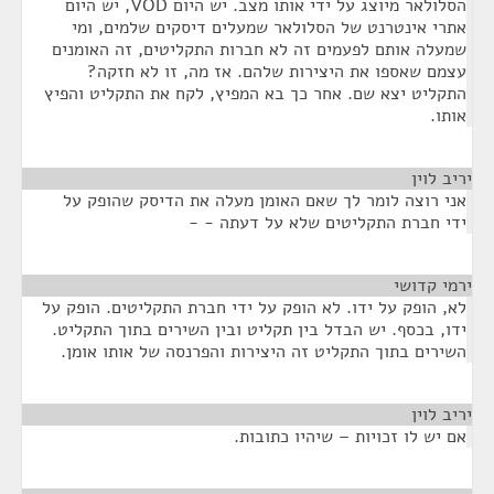
הסלולאר מיוצג על ידי אותו מצב. יש היום VOD, יש היום
אתרי אינטרנט של הסלולאר שמעלים דיסקים שלמים, ומי
שמעלה אותם לפעמים זה לא חברות התקליטים, זה האומנים
עצמם שאספו את היצירות שלהם. אז מה, זו לא חזקה?
התקליט יצא שם. אחר כך בא המפיץ, לקח את התקליט והפיץ
אותו.
יריב לוין
¶
אני רוצה לומר לך שאם האומן מעלה את הדיסק שהופק על
ידי חברת התקליטים שלא על דעתה - -
ירמי קדושי
¶
לא, הופק על ידו. לא הופק על ידי חברת התקליטים. הופק על
ידו, בכסף. יש הבדל בין תקליט ובין השירים בתוך התקליט.
השירים בתוך התקליט זה היצירות והפרנסה של אותו אומן.
יריב לוין
¶
אם יש לו זכויות – שיהיו כתובות.