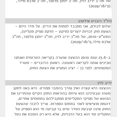
של חה"כ יריב לוין, חה"כ יוחנן פלסנר, חה"כ אלכס מילר,
(פ/2029/18)
היו"ר רוברט אילטוב
¶
שלום לכולם, אני מתכבד לפתוח את הדיון. על סדר היום -
הצעת חוק זכויות יוצרים (תיקון – חזקת מפיק תקליט),
התש"ע-2010, של חה"כ יריב לוין, חה"כ יוחנן פלסנר, חה"כ
אלכס מילר,פ/2029/18).
ב-23.6 שנת 2010 ההצעה אושרה בקריאה הטרומית ואנחנו
מכינים אותה לקריאה ראשונה. ראשון הדוברים – משרד
המשפטים. לפני כן – יציג המציע את הצעת החוק.
יריב לוין
¶
ההצעה היא קצרה ואין צורך בהסבר מפורט. היא באה לתקן
משהו שבעינינו הוא עיוות בהוראות החוק הקיים שהחריגו את
הנושא של מפיקי התקליטים ממקבילהם בתחומים אחרים,
דוגמת מוציאים לאור בתחום הספרות. צריך לזכור שהצעת
החוק אינה קובעת הסדר שיש בו קביעה מי הוא המפיק של
התקליט ומי הוא בעל הזכויות, אלא היא רק הופכת את נטל