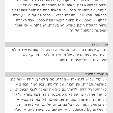
- נדמה לי שבמרבית המקרים, מה שאני רואה על התקליט
נראה לי שהוא נכון. ראיתי 10% מהמקרים אולי שאולי יש
בעיות, אז מהאוסף הזה שלי הבאתי כמה דוגמאות שאני יכול
להראות. הראשון - יהודית רביץ – כתוב פה על ה- P, שזה
הליקון – 1900. אני מתאר לעצמי שזה 1990. אבל כאן זה
נראה לי שזה הופק בארץ, יש בעלות, יש זיקה – אני אומר
שאפשר להסתמך על זה.
אתי בנדלר
¶
זה רק טעות בהדפסה. מה שאתה רוצה להראות עכשיו זו לא
בעיה עם עצם הבעיה של מי שנחזה להיות מפיק אלא
שעלולות ליפול טעויות הדפסה.
הווארד פולינר
¶
יש עוד שלוש דוגמאות – תקליט מחוץ לארץ, דידו – שהופק
בארצות הברית. אין ויכוח, על הדיסק עצמו יש P וכתוב –
לאריסטו רקורדס. לדעתי גם כאן אין שאלה לגבי הבעלות. יש
לי עוד אחד, ישן, שזה קט סטיבנס וזה מודפס בארץ על ידי
הליקון. מה שקורה פה, יש את הסימן P לזכויות המפיק –
יוניברסאל רקורדס, אבל כתוב, גם על גבי ה- insert של
התקליט: produced by – ויש שם של איש מסוים – Paul