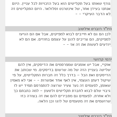
גורף שאותו בעל תקליטים הוא בעל הזכויות לכל עניין. היום
אנחנו בעידן אחר, של אינטרנט וסלולאר. היום התקליטים זה
לא הדבר העיקרי - -
היו"ר רוברט אילטוב
¶
לכן הם גם לא חייבים לבוא למפיקים, אבל אם הם הגיעו
למפיקים, הם צריכים להגן על עצמם בחוזים. אם הם לא
יודעים לעשות את זה אז - -
ירמי קדושי
¶
אוקיי, אבל יש אומנים שמפרסמים את הדיסקים, אין להם
שליטה בעניין הזה של מה שרשום בדיסקים. מי שכותב את
הדיסקים ואת הכל – בדרך כלל זה חברות התקליטים, על פי
שיקול דעתן העצמי, אין לאף אחד אפשרות - - אני לא מאמין
שאומן, לפעמים זה נער צעיר שרוצה להתפרסם תמיד יש לו
גיבוי שלם לבוא לחברת תקליטים ולטעון – למה כתבתם כך
ולא אחרת. לפעמים גם מסבירים להם את זה בצורה כזו
שרושמים את זה מטעמים של לוגו וכן הלאה.
היו"ר רוברט אילטוב
¶