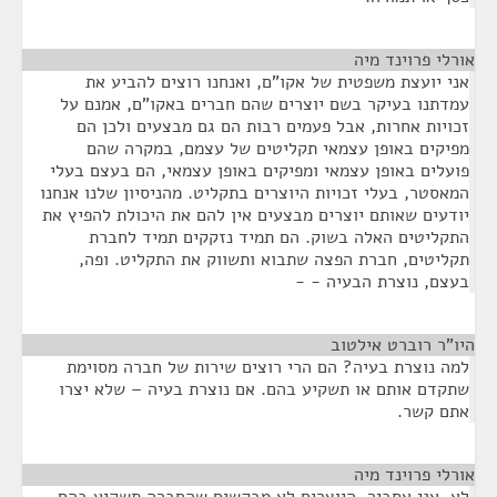
אורלי פרוינד מיה
¶
אני יועצת משפטית של אקו"ם, ואנחנו רוצים להביע את
עמדתנו בעיקר בשם יוצרים שהם חברים באקו"ם, אמנם על
זכויות אחרות, אבל פעמים רבות הם גם מבצעים ולכן הם
מפיקים באופן עצמאי תקליטים של עצמם, במקרה שהם
פועלים באופן עצמאי ומפיקים באופן עצמאי, הם בעצם בעלי
המאסטר, בעלי זכויות היוצרים בתקליט. מהניסיון שלנו אנחנו
יודעים שאותם יוצרים מבצעים אין להם את היכולת להפיץ את
התקליטים האלה בשוק. הם תמיד נזקקים תמיד לחברת
תקליטים, חברת הפצה שתבוא ותשווק את התקליט. ופה,
בעצם, נוצרת הבעיה - -
היו"ר רוברט אילטוב
¶
למה נוצרת בעיה? הם הרי רוצים שירות של חברה מסוימת
שתקדם אותם או תשקיע בהם. אם נוצרת בעיה – שלא יצרו
אתם קשר.
אורלי פרוינד מיה
¶