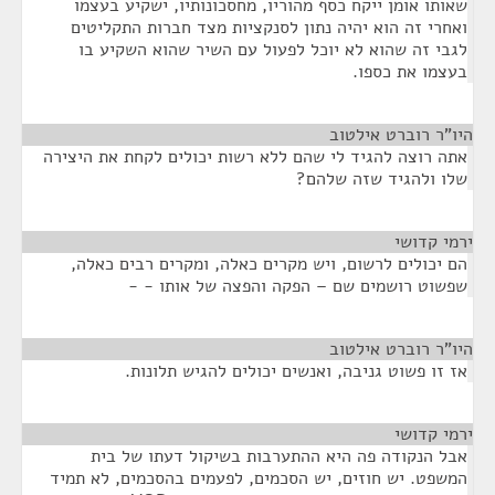
שאותו אומן ייקח כסף מהוריו, מחסכונותיו, ישקיע בעצמו
ואחרי זה הוא יהיה נתון לסנקציות מצד חברות התקליטים
לגבי זה שהוא לא יוכל לפעול עם השיר שהוא השקיע בו
בעצמו את כספו.
היו"ר רוברט אילטוב
¶
אתה רוצה להגיד לי שהם ללא רשות יכולים לקחת את היצירה
שלו ולהגיד שזה שלהם?
ירמי קדושי
¶
הם יכולים לרשום, ויש מקרים כאלה, ומקרים רבים כאלה,
שפשוט רושמים שם – הפקה והפצה של אותו - -
היו"ר רוברט אילטוב
¶
אז זו פשוט גניבה, ואנשים יכולים להגיש תלונות.
ירמי קדושי
¶
אבל הנקודה פה היא ההתערבות בשיקול דעתו של בית
המשפט. יש חוזים, יש הסכמים, לפעמים בהסכמים, לא תמיד