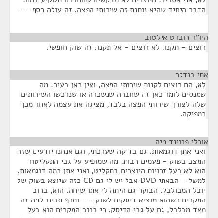
לא, אני אסביר. היוצרים לא מבקשים שהחברה תשקיע בהם.
הדבר היחיד שהיא נותנת זה שירותי הפצה. זה עולה כסף - -
היו"ר רוברט אילטוב
¶
רוצים – תקנו, לא רוצים – אל תקנו. זה שוק חופשי.
אתי בנדלר
¶
לא, הם רוצים לקנות שירותי הפצה, ואין כאן בעיה. מה
שמנסים לומר כאן זה שחברה שנשכרה או שנרכשו השירותים
שלה לצורך שירותי הפצה בלבד, מציגה את עצמה לאחר מכן
כמפיקה.
אורלי פרוינד מיה
¶
ואני אתן דוגמאות. גם בדיקה שערכתי, וגם אנחנו יודעים שזה
המצב בשוק - פעמים רבות, מה שמופיע על גבי התקליטור
הוא לא בעל זכויות היוצרים בתקליט, ואני אתן כמה דוגמאות.
למשל – הבאתי DVD אבל יש לי גם CD כזה שיוצא בשוק של
יובל המבולבל. הבוקר גם היתה לי אתו שיחה. הוא, ברוב
המקרים כשהוא מוציא דיסקים לשוק - - ותכף תבינו למה זה
מאד מבלבל, גם על גבי הדיסק. כי ברוב המקרים הוא בעל