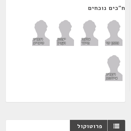
ח"כים נוכחים
אלכס
יצחק
רוברט
נחמן שי
מילר
וקנין
טיבייב
רוברט
אילטוב
פרוטוקול