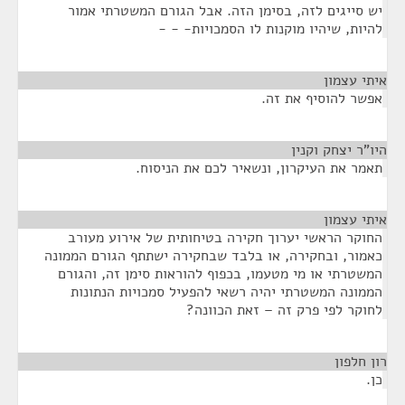
יש סייגים לזה, בסימן הזה. אבל הגורם המשטרתי אמור
להיות, שיהיו מוקנות לו הסמכויות- - -
איתי עצמון
¶
אפשר להוסיף את זה.
היו"ר יצחק וקנין
¶
תאמר את העיקרון, ונשאיר לכם את הניסוח.
איתי עצמון
¶
החוקר הראשי יערוך חקירה בטיחותית של אירוע מעורב
כאמור, ובחקירה, או בלבד שבחקירה ישתתף הגורם הממונה
המשטרתי או מי מטעמו, בכפוף להוראות סימן זה, והגורם
הממונה המשטרתי יהיה רשאי להפעיל סמכויות הנתונות
לחוקר לפי פרק זה – זאת הכוונה?
רון חלפון
¶
כן.