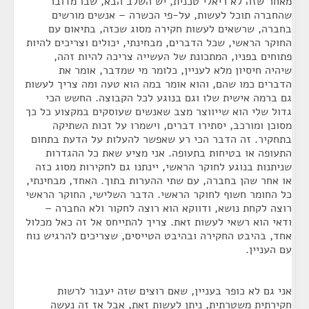
מאחר שזה לא ריאלי טכנית, יש השלב הבא, שבו מדובר
שהחברה תוכל לעשות, על-פי הכשרה – אנשים מורשים
בחברה, שרשאים לעשות חקירה מסוג שכזה, בתיאום עם
החוקר הראשי, שכל הדברים, מבחינתי, יכולים וצריכים להיות
פתוחים בפניו, המתכונת של העשייה צריכה להיות זהה,
שיהיה חיסיון מלא לעניין, כלומר מי שמדבר, אומר את
הדברים כמו שהם, והוא אומר במה הוא טעה ומה צריך לעשות
גם ברמה אישית שלו וגם בנוגע לכל הקבוצה. החשש הכי
גדול שלי הוא שייווצר מצב שאנשים שעוסקים במקצוע כל כך
מסוכן ומורכב, יסתירו דברים, וישמרו על זכות השתיקה
בתחקיר. זה הדבר הכי רע שאפשר להעלות על הדעת בתחום
התעופה או בטיחות בתעופה. אני מציע שאת כל ההגדרות
שניתנות בנוגע לחוקר הראשי, יינתנו גם לחקירות מסוג כזה
או אחר שהן בחברה, עם שתי ההערות בתוך. האחד, מבחינתי,
כל החומר חשוף לחוקר הראשי. הדבר השלישי, החוקר הראשי
רוצה לקחת נושא, ודווקא הוא רוצה לחקור ולא החברה –
ודאי הוא רשאי לעשות זאת. צריך להתייחס אל זה כאל מכלול
אחד, בהיבט החקירה ובהיבט הטייסים, שצריכים להרגיש נוח
עם העניין.
אני גם לא כופר בעניין, שאם רוצים שזה יעבור לרשות
חקירתית משטרתית, ניתן לעשות זאת, אבל אז זה נעשה