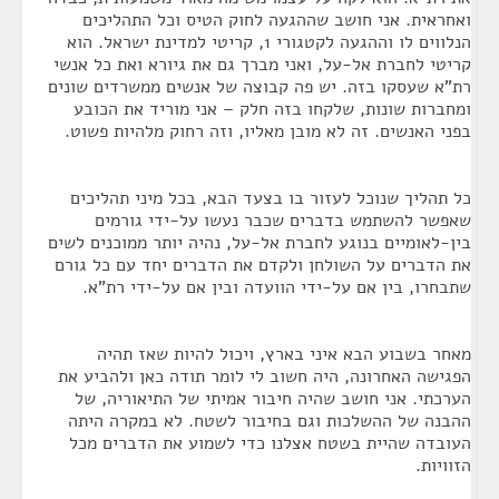
ואחראית. אני חושב שההגעה לחוק הטיס וכל התהליכים
הנלווים לו וההגעה לקטגורי 1, קריטי למדינת ישראל. הוא
קריטי לחברת אל-על, ואני מברך גם את גיורא ואת כל אנשי
רת"א שעסקו בזה. יש פה קבוצה של אנשים ממשרדים שונים
ומחברות שונות, שלקחו בזה חלק – אני מוריד את הכובע
בפני האנשים. זה לא מובן מאליו, וזה רחוק מלהיות פשוט.
כל תהליך שנוכל לעזור בו בצעד הבא, בכל מיני תהליכים
שאפשר להשתמש בדברים שכבר נעשו על-ידי גורמים
בין-לאומיים בנוגע לחברת אל-על, נהיה יותר ממוכנים לשים
את הדברים על השולחן ולקדם את הדברים יחד עם כל גורם
שתבחרו, בין אם על-ידי הוועדה ובין אם על-ידי רת"א.
מאחר בשבוע הבא איני בארץ, ויכול להיות שאז תהיה
הפגישה האחרונה, היה חשוב לי לומר תודה כאן ולהביע את
הערכתי. אני חושב שהיה חיבור אמיתי של התיאוריה, של
ההבנה של ההשלכות וגם בחיבור לשטח. לא במקרה היתה
העובדה שהיית בשטח אצלנו כדי לשמוע את הדברים מכל
הזוויות.