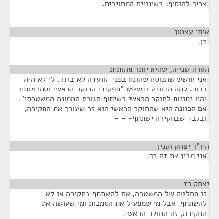
צריך להוסיף: בשינויים המחויבים.
איתי עצמון
¶
כן.
הערה שנייה, שהיא יותר מהותית
¶
אני חושש שהנוסח שהונח בפני הוועדה לא ברור. לי לא היה
ברור, למה הכוונה במשפט "תפקידי החוקר הראשי וסמכויותיו
יהיו נתונות לחוקר הראשי בשיתוף הגורם הממונה המשטרתי".
אם הכוונה היא שהחוקר הראשי הוא זה שעורך את החקירה,
ובלבד שבחקירה ישתתף- - -
היו"ר יצחק וקנין
¶
אני מבין את זה כך.
יצחק רז
¶
זו החלטה של המשטרה, אם להשתתף בחקירה או לא
להשתתף. אבל מי שמפעיל את הסמכות ומי שעושה את
החקירה, זה החוקר הראשי.