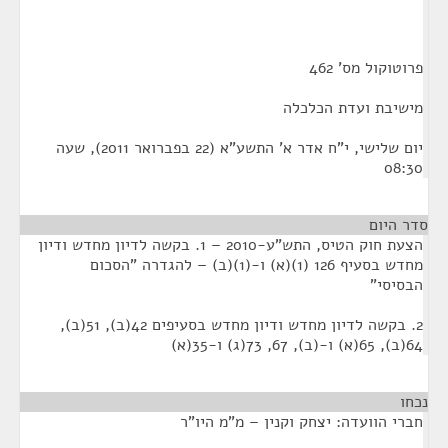
פרוטוקול מס' 462
מישיבת ועדת הכלכלה
יום שלישי, י"ח אדר א' התשע"א (22 בפברואר 2011), שעה
08:30
סדר היום
הצעת חוק הטיס, התש"ע-2010 – 1. בקשה לדיון מחדש ודיון
מחדש בסעיף 126 (1)(א) ו-(1)(ב) – להגדרה "הסכום
הבסיסי"
2. בקשה לדיון מחדש ודיון מחדש בסעיפים 42(ב), 51(ב),
64(ב), 65(א) ו-(ב), 67, 73(ג) ו-35(א)
נכחו
¶
חברי הוועדה: יצחק וקנין – מ"מ היו"ר