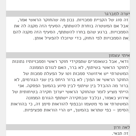
יערה למברגר
¶
זה סוג של הקניית סמכויות. נכון מה שהחוקר הראשי אמר,
אבל אם המשטרה בוחרת להשתתף, הסעיף הזה מקנה לה את
הסמכויות. ברגע שהם בחרו להשתתף, הסעיף הזה מקנה להם
את הסמכויות לפי החוק, כדי שיוכלו להפעיל אותן.
איתי עצמון
¶
ודאי, אבל כשאומרים שתפקידי חוקר ראשי וסמכויותיו נתונות
לחוקר הראשי בשיתוף, לא ברר, האם לגורם הממונה
המשטרתי יש איזושהי סמכות וטו על הפעלת סמכות של
החוקר הראשי או הפוך; לא ברור היחס בין שני הגורמים, לא
ברור מה ההבדל בין שיתוף לבין סיוע בהמשך הפסקה. אני
הייתי מציע לומר שהחוקר הראשי יערוך חקירה בטיחותית של
אירוע כאמור, ובלבד שבחקירה ישתתף הגורם הממונה
המשטרתי או מי מטעמו ובכפוף להוראות סימן זה, כי בהוראות
הסימן – כפי שתראו בהמשך, יש הרי הוראות ספציפיות.
לאה ורון
¶
זה תנאי.