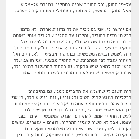
על-פי החוק, וכל החומר שהיה בתחקיר בחברת אל-על או
אצל החוקר הראשי, הוא חסוי, ומתחילים את החקירה מאפס.
אם יורשה לי, אני גם מכיר את זה מזווית אחרת; לא מזמן
לבשתי מדים כחולים, והלכנו על תהליך שהטריד אותי באותה
מידה. היה מינוח שנקרא וח"ק, והבאנו את זה למינוח של
תחקיר מבצעי. ההבדל ביניהם הוא אדיר: בוח"ק החומר יכול
היה לשמש תביעה משפטית, ובתחקיר מבצעי - לא. היום חיל
האוויר עובד לפי המתכונת של תחקיר מבצעי. אני חושב שזה
תנאי יסוד למצב שיש תחקיר. זה התחיל להתגלגל למצב כזה,
שבוח"ק אנשים פשוט לא היו מוכנים לעשות תחקיר אמת.
היה חשוב לי שתשמע את הדברים ממני, גם בהיבטים
הכלליים בנוגע לחוק הטיס וקטגורי 1, וגם בנושא הזה, כי אני
חושב שהפן הבטיחותי שאתה מופקד עליו והחוק שייצא תחת
ידך הוא מהמשפחה הזו, חייבים לוודא שזה מאפשר לנו
לעשות תחקיר אמת ולהתקדם. הפרק המשפטי – עומד בפני
עצמו, אבל לא קשור לעניין התחקיר. רוצים – עוצרים, עושים
חקירה מלאה, ואז משתמשים בכל האלמנטים שקשורים
בחקירה מלאה – בית משפט, זכות השתיקה, זכות עורך דין