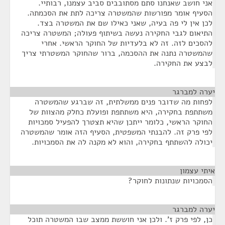
אני חושב שאנחנו סתם מסתובבים סביב עצמנו, רבותיי.
הסעיף אומר מפורשות שהמשטרה צריכה לתת את הסכמתה.
לכן אין לי פה בעיה, שאני כאילו שם את המשטרה בצד.
התיאום לגבי החקירה נעשה בשיתוף פעולה; המשטרה צריכה
להסכים לזה. זה לא בלעדיות של החוקר הראשי. אחרי
שהמשטרה נתנה את ההסכמה, ברור שהחוקר המשטרתי צריך
לבצע את החקירה.
יערה למברגר
¶
לפחות מה שדובר פנים ממשלתית, זה שברגע שהמשטרה
משתתפת בחקירה, היא משתתפת ופועלת כחלק מהצוות של
החוקר הראשי, כלומר ייתכן שהיא תצטרך להפעיל סמכויות
לפי פרק זה. להבנתי המשפטית, הסעיף הזה אומר שהמשטרה
יכולה להשתתף בחקירה, והוא לא מקנה לה את הסמכויות.
איתי עצמון
¶
הסמכויות שנתונות לחוקר?
יערה למברגר
¶
כן, לפי פרק ז'. ולכן אני חוששת ממצב שבו המשטרה תוכל