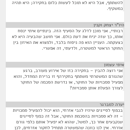
להשתתף, אבל היא לא תוכל לעשות כלום בחקירה; היא תהיה
כמשקיף.
היו"ר יצחק וקנין
¶
רבותיי, אני מוכן לדלג על הסעיף הזה. בינתיים איתי ינסח
אותו, כך שזה יניח את דעת כולם. אני חושב שהבעיה היא לא
כצעקתה. העניין הוא פה ניסוח בלבד, ולמצוא את האיזון בין
החוקר הראשי למשטרה, ולדעתי, זה אפשרי.
איתי עצמון
¶
אני רוצה להבין – בחקירה כזו של אירוע מעורב, ברגע
שהגורם המשטרתי משתתף בחקירהף זו ברירת המחדל, והוא
מפעיל סמכויות של החוקר, או נדרשת הסכמה של החוקר
לצורך הפעלת אותן סמכויות?
יערה למברגר
¶
בכפוף לסייגים שיהיו לגבי אזרחי, הוא יכול להפעיל סמכויות
– זה לא סמכויות בהסכמת החוקר, אבל זה כפוף לסייגים
שנקבעים אחר כך, למשל, שהוא לא יפעיל אותם כלפי גורם
אזרחי. אין לנו כוונה שהמשטרה תתחיל לחקור אזרחים, לכן