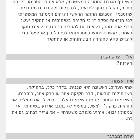
בשיתוף הגורם הממונה המשטרתי, אלא אם כן הסכימו ביניהם
אחרת, והכל בכפוף לתנאים, למגבלות ולהסדרים מיוחדים
שיוסכמו; הסכימו החוקר הראשי והגורם הממונה המשטרתי
לפי הוראות פסקה זו כי חקירה בטיחותית או תחקיר יעשו
בידי אחד מהם, רשאים הם להסכים כי הגורם שאינו חוקר
כאמור, יעשה שימוש בסמכויותיו לפי כל דין או יפעל כדי
להגיש סיוע לחקירה הבטיחותית או לתחקיר;
היו"ר יצחק וקנין
¶
הערות?
איתי עצמון
¶
שתי הערות: ראשונה היא טכנית. בדרך כלל, בחקיקה,
כשמחילים הוראות, דבר חקיקה אחר או פרק אחר, כותבים:
בשינויים המחויבים או בשינויים אלה – למשל, אם מחילים את
הוראות פרק ז', למשל, בסעיף 97 כתוב: אירוע בטיחותי, אז
במקומו יבוא: אירוע מעורב משטרתי – אז צריך לכתוב גם את
זה.
יערה למברגר
¶