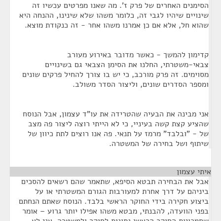
הסימנים האחרים של פרק ז'. מה שאנו מפרטים עכשיו זה
שינויים שיהיו לגבי זה, כלומר משהו שלא שינינו, ההנחה היא
שהוא חל, אלא אם כן אמרנו משהו אחר - זה כנקודת מוצא.
קדימון להמשך - כאשר מדובר באירוע מעורב
צבאי-משטרתי, החלנו את הסימן הצבאי גם בשינויים
מסוימים. זה פרק מורכב, כי יש בו צורך להחיל פרקים שונים
ומספר הסדרים שונים, וליצור הסדר משולב.
אני מבינה את הבעיה שהטרידה את עו"ד עצמון, אבל הנוסח
שהציע קצת קשה בעיניי, כי לא הייתי רוצה ליצור פה מצב
של - "ובלבד" מרמז על תנאי. פה אנו רוצים לתת כיוון של
שיתוף ושל בחירה של המשטרה.
איתי עצמון
¶
אבל את הבחירה תבטא הסיפא, שתאמר שהם רשאים להסכים
ביניהם על דרך אחרת למעורבות הגורם המשטרתי או על
ביצוע חקירה בידי החוקר הראשי בלבד. הנוסח שאתם הנחתם
בפני הוועדה, להבנתי, מבטא משהו אפילו יותר גרוע – אומר