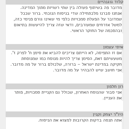
קלוד גוגנהיים
¶
מדובר פה בשיתוף פעולה בין שתי רשויות מתוך המדינה.
אנחנו סברנו מלכתחילה שדי בניסוח הנוכחי. ברור שככל
שמדובר על הפעלת סמכויות כלפי מי שאינו גורם פנימי כזה,
למשל אזרחים שמעורבים, ודאי שזה צריך להיעשות בתיאום
ובהסכמה של החוקר הראשי.
איתי עצמון
¶
אם זו התפיסה, לא הייתם צריכים להביא את סימן ח' לפרק ז'.
משעשיתם זאת, הסימן צריך להיות מנוסח כמו שמנוסחת
חקיקה במדינת ישראל – ברורה, שלכולם ברור על מה מדובר.
אני חושב שיש להבהיר על מה מדובר.
רון חלפון
¶
אני סבור שהנוסח האחרון, שכולל גם הקניית סמכויות, פותר
את העניין.
היו"ר יצחק וקנין
¶
אתה תנסה בדקות הקרובות למצוא את הניסוח.