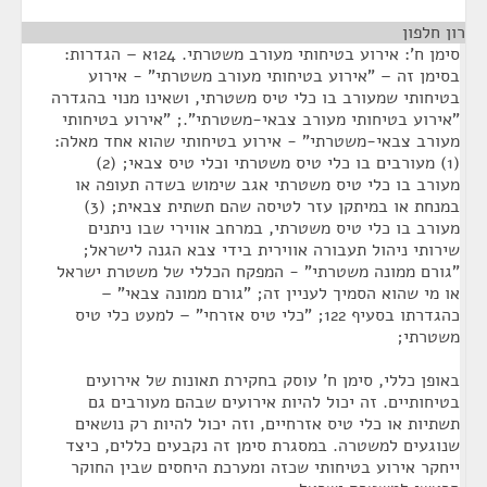
רון חלפון
¶
סימן ח': אירוע בטיחותי מעורב משטרתי. 124א – הגדרות:
בסימן זה – "אירוע בטיחותי מעורב משטרתי" - אירוע
בטיחותי שמעורב בו כלי טיס משטרתי, ושאינו מנוי בהגדרה
"אירוע בטיחותי מעורב צבאי-משטרתי".; "אירוע בטיחותי
מעורב צבאי-משטרתי" - אירוע בטיחותי שהוא אחד מאלה:
(1) מעורבים בו כלי טיס משטרתי וכלי טיס צבאי; (2)
מעורב בו כלי טיס משטרתי אגב שימוש בשדה תעופה או
במנחת או במיתקן עזר לטיסה שהם תשתית צבאית; (3)
מעורב בו כלי טיס משטרתי, במרחב אווירי שבו ניתנים
שירותי ניהול תעבורה אווירית בידי צבא הגנה לישראל;
"גורם ממונה משטרתי" - המפקח הכללי של משטרת ישראל
או מי שהוא הסמיך לעניין זה; "גורם ממונה צבאי" –
כהגדרתו בסעיף 122; "כלי טיס אזרחי" – למעט כלי טיס
משטרתי;
באופן כללי, סימן ח' עוסק בחקירת תאונות של אירועים
בטיחותיים. זה יכול להיות אירועים שבהם מעורבים גם
תשתיות או כלי טיס אזרחיים, וזה יכול להיות רק נושאים
שנוגעים למשטרה. במסגרת סימן זה נקבעים כללים, כיצד
ייחקר אירוע בטיחותי שכזה ומערכת היחסים שבין החוקר