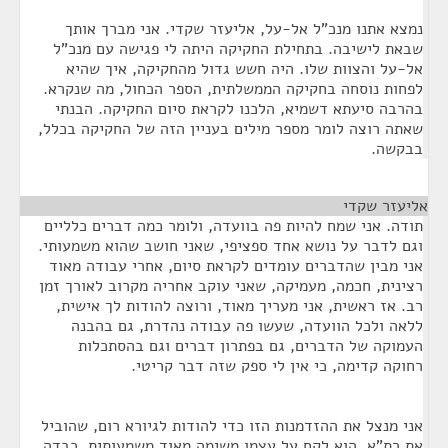
נמצא אתנו מנכ"ל אל-על, אליעזר שקדי. אני מברך אותך
שבאת לישיבה. בתחילת החקיקה היתה לי פגישה עם מנכ"ל
אל-על והצוות שלו. היה חשש גדול מהחקיקה, איך שהיא
לפחות נוסחה בחקיקה הממשלתית, הספר הכחול, מה שנקרא.
בהרבה סיעתא דשמיא, הלכנו לקראת סיום החקיקה. הבנתי
שאתה רוצה לומר מספר מילים בעניין הזה של החקיקה בכלל,
בבקשה.
אליעזר שקדי
¶
תודה. אני שמח להיות פה בוועדה, ולומר כמה דברים כלליים
וגם לדבר על נושא אחד ספציפי, שאני חושב שהוא משמעותי.
אני מבין שהדברים עומדים לקראת סיום, אחרי עבודה מאוד
רצינית, חכמה, מעמיקה, שאני עוקב אחריה מקרוב לאורך זמן
רב. אז ראשית, אני מעריך מאוד, ורוצה להודות לך אישית,
ללאה ולכל הוועדה, שעשו פה עבודה נהדרת, גם בהבנה
העמוקה של הדברים, גם בפתרון דברים וגם בהסתכלות
רחוקה קדימה, כי אין לי ספק שזה דבר קריטי.
אני מנצל את ההזדמנות הזו כדי להודות לגיורא רום, שהוביל
את רת"א. הוא לקח על עצמו משימה מאוד משמעותית, כבדה