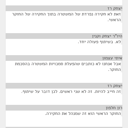
יצחק רז
¶
זאת לא חקירה נפרדת של המשטרה בתוך החקירה של החוקר
הראשי.
היו"ר יצחק וקנין
¶
לא. בשיתוף פעולה יחד.
איתי עצמון
¶
אבל אנחנו לא כותבים שהפעלת סמכויות המשטרה בהסכמת
החוקר.
יצחק רז
¶
זה חייב להיות. זה לא שני ראשים. לכן דובר על שיתוף.
רון חלפון
¶
החוקר הראשי הוא זה שמנהל את החקירה.