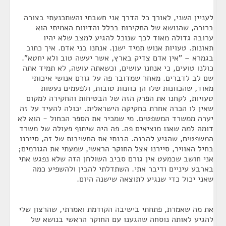
לעניין השני, לאורך כל הדרך אני חשבתי והשתכנעתי בצורה
ברורה, שהנושא של החקירות בכלל והדיווח האמיתי הוא
ערובה גדולה מאוד לכך שנוכל להגיע למצב שלא יהיו
תאונות. טעויות אנוש תמיד ישנן. אנחנו בני אדם. איך כתוב
בגמרא – "אין אדם צדיק בארץ, אשר יעשה טוב ולא יחטא".
כולנו טועים, כי אנחנו עושים, וכשאתה עושה, לא תמיד אתה
שם לב לדברים. מאחר שמדובר פה על גורם אנושי איכותי
מאוד, שהכוונות שלו הן כוונות טובות, ולפעמים נעשות
טעויות, לקחנו את הפרק הזה של הבטיחות והחקירה למקום
שאין לו הכרה אחרת בחקיקה הישראלית. יכולה להעיד על זה
יערה ממשרד המשפטים. מי שמכיר את הספר הכחול - הוא לא
דומה למה שאנו מוציאים פה. פה היה שיתוף פעולה של משרד
המשפטים, שהגיע להבנה. הבנתי את החשיבות של זה, סיירנו
בחיל האוויר, סיירנו אצל החוקר הראשי, שמעתי את הגורמים;
אני חושב שכמעט אין גורם סביב השולחן הזה שלא נפגש אתי
בארבע עיניים ודיבר אתי. השתדלתי להבין ולהשפיע כמה
שאני יכול כדי שנגיע לתוצאה שישנה היום.
את מה שאמרת, פתחתי בישיבה הקודמת ואמרתי, שהרצון שלי
להגיע לאותה נוסחה שהגענו עם החוקר הראשי בנושא של