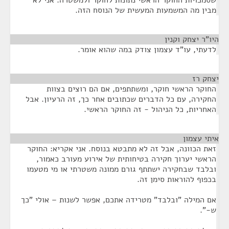
שסמכויות החוקר הראשי נתונות לחוקר ולמשטרה. אני לא
מבין מה המשמעות המעשית של הנוסח הזה.
היו"ר יצחק וקנין
¶
לדעתי, עו"ד עצמון צודק במה שהוא אומר.
יצחק רז
¶
החוקר הראשי חוקר, ומשתתפים, אם הם רוצים בצוות
החקירה, עם כל הדברים שכתובים אחר כך, זה הרעיון. אבל
האחריות, כל הניהול - זה החוקר הראשי.
איתי עצמון
¶
זאת הכוונה, אבל זה לא מתבטא בנוסח. אני אקריא: החוקר
הראשי יערוך חקירה בטיחותית של אירוע מעורב כאמור,
ובלבד שבחקירה ישתתף גורם ממונה משטרתי או מי מטעמו
בכפוף להוראות סימן זה.
אם המילה "ובלבד" מטרידה אתכם, אפשר לשנות – אולי "כך
ש-".