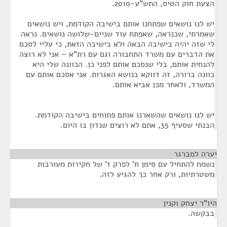
הצעת חוק הטיס, התש"ע-2010.
יש לנו נושאים שפתחנו אותם בישיבה הקודמת, ויש נושאים
שאמרתי, שכנראה, שאפתח עוד שניים-שלושה נושאים. נראה
לי שזה יהיה בישיבה הבאה ולא בישיבה הזאת, כי עליי לסכם
את הדברים עם משרד התחבורה וגם עם רת"א – אני לא רוצה
להנחית אותם, בלי שנסכם אותם לפני כן. הכוונה שלי היא
כוונה ברורה, זה דווקא בנושא האגרות. אני אסכם אותם עם
המשרד, ולאחר מכן אביא אותם.
יש לנו נושאים שהשארנו אותם פתוחים בישיבה הקודמת.
הבנתי שסעיף 35, אתם לא רוצים שנדון בו היום.
יערה למברגר
¶
נשמח להתחיל עם סימן ח' לפרק ז' של חקירות מעורבות
משטרתיות, ורק אחר כך להגיע לזה.
היו"ר יצחק וקנין
¶
בבקשה.