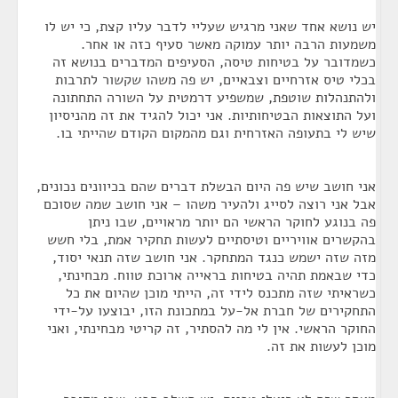
יש נושא אחד שאני מרגיש שעליי לדבר עליו קצת, כי יש לו
משמעות הרבה יותר עמוקה מאשר סעיף כזה או אחר.
כשמדובר על בטיחות טיסה, הסעיפים המדברים בנושא זה
בכלי טיס אזרחיים וצבאיים, יש פה משהו שקשור לתרבות
ולהתנהלות שוטפת, שמשפיע דרמטית על השורה התחתונה
ועל התוצאות הבטיחותיות. אני יכול להגיד את זה מהניסיון
שיש לי בתעופה האזרחית וגם מהמקום הקודם שהייתי בו.
אני חושב שיש פה היום הבשלת דברים שהם בכיוונים נכונים,
אבל אני רוצה לסייג ולהעיר משהו – אני חושב שמה שסוכם
פה בנוגע לחוקר הראשי הם יותר מראויים, שבו ניתן
בהקשרים אוויריים וטיסתיים לעשות תחקיר אמת, בלי חשש
מזה שזה ישמש כנגד המתחקר. אני חושב שזה תנאי יסוד,
כדי שבאמת תהיה בטיחות בראייה ארוכת טווח. מבחינתי,
כשראיתי שזה מתכנס לידי זה, הייתי מוכן שהיום את כל
התחקירים של חברת אל-על במתכונת הזו, יבוצעו על-ידי
החוקר הראשי. אין לי מה להסתיר, זה קריטי מבחינתי, ואני
מוכן לעשות את זה.