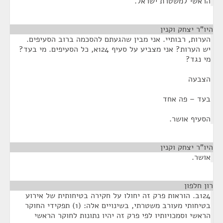
הראשי למשטרת ישראל.
היו"ר יצחק וקנין
¶
הערות, רבותיי. אני מבין שהגעתם להסכמה ברוב הסעיפים.
יש הערות? אני מצביע על סעיף 124א, כל הסעיפים. מי בעד?
מי נגד?
הצבעה
בעד – פה אחד
הסעיף אושר.
היו"ר יצחק וקנין
¶
אושר.
רון חלפון
¶
124ב. הוראות פרק זה יחולו על חקירה בטיחותית של אירוע
בטיחותי מעורב משטרתי, בשינויים אלה: (1) תפקידי החוקר
הראשי וסמכויותיו לפי פרק זה יהיו נתונות לחוקר הראשי