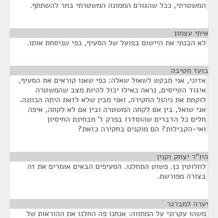
המשטרתי, ככל שהגורם הממונה המשטרתי בחר להשתתף.
איתי עצמון
¶
לא הבנתי את היישום בפועל של הסעיף, כפי שניסחת אותו.
בועז חטיבה
¶
אדוני, אני מבקש לשאול שאלה: כפי שאנו קוראים את הסעיף,
איגוד הטייסים, נראה כאילו יכול להיות מצב שהמשטרה
לוקחת את ניהול החקירה, ואני מבין שלא לזאת היתה הכוונה.
אני שואל, בין אם לקחה המשטרה ובין אם לא לקחה, איפה
חלים כל הדברים שהוסדרו בפרק ז' מבחינת החיסיון
ואי-הקבילות? הם מוקנים בחקירה כזאת?
היו"ר יצחק וקנין
¶
לחלוטין כן. פשוט התחלנו. הסעיפים הבאים אומרים את זה
בצורה מפורשת.
יערה למברגר
¶
משהו עקרוני על המתווה: אנחנו פה החלנו את ההוראות של