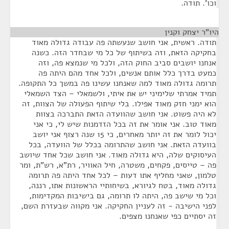
וכו'. תודה.
היו"ר יצחק וקנין
¶
תודה. ראשית, אני חושב שנעשתה פה עבודה גדולה מאוד
בחקיקה הזאת, וזה בשיתוף של כל מי שבחדר הזה. כשנה
אנחנו יושבים סביב החוק הזה, ולכל מי שנמצא פה, וזה
כמעט בדרך כלל אותם אנשים, ולכל אחד מהם היתה פה
תרומה גדולה מאוד למה שאנחנו עשינו פה במשך כל התקופה.
תמיד אמרתי שלימיני יש את איתי, ולשמאלי – הצד השמאלי
הוא ימני חזק מאוד אפילו. בלי שיתוף הפעולה של הצוות, זה
לא היה פשוט. אני חושב שהוועדה הזאת התברכה בצוות
מאוד טוב. אני אומר את זה בכל הזדמנות שיש לי, כי אני
יכול לומר את זה יותר מאחרים, כי 15 שנה רצוף אני יושב
בוועדה הזאת. אני חושב שהתרומה בכלל של הוועדה, בכל
העיסוקים שלה, היא גדולה מאוד. אני חושב שכל אחד שיושב
פה – טייסים, פקחים, משטרה, חיל האוויר, רת"א, רש"ת, ומר
טלמון, שאני מחליף אתו דעות – לכל אחד היתה פה תרומה
גדולה מאוד, בטח לגיורא, בשיחותיי הראשונות אתו, רננה,
וכל מי שישב פה, היתה לו תרומה, גם בישיבות המקדימות,
לפני הישיבה - זה לעניין החקיקה. אני מקווה שבעזרת השם,
זה יסתיים כפי שאנחנו מצפים.