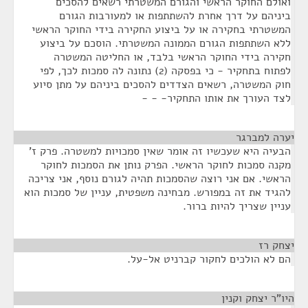
ואולם החוקר הראשי והגורם המשטרתי רשאים להסכים
ביניהם על דרך אחרת להשתתפות או למעורבות הגורם
המשטרתי בחקירה או על ביצוע החקירה בידי החוקר הראשי
ללא השתתפות הגורם הממונה המשטרתי. הוסכם על ביצוע
חקירה בידי החוקר הראשי בלבד, או החליטה המשטרה
לפתוח בתחקיר - כי בפסקה (2) נתונה לה סמכות לכך, לפי
חוק המשטרה, רשאים הצדדים להסכים ביניהם על מתן סיוע
לצד העורך את אותו התחקיר- - -
יערה למברגר
¶
הבעיה היא שעכשיו זה אומר שאין סמכויות למשטרה. פרק ז'
מקנה סמכות לחוקר הראשי. הפרק נותן את הסמכות לחוקר
הראשי. אם אני רוצה שהסמכות תהיה לגורם נוסף, אני צריכה
להגיד את זה במפורש. מבחינה משפטית, עניין של סמכות הוא
עניין שצריך להיות ברור.
יצחק רז
¶
הם לא הולכים לחקור קברניט אל-על.
היו"ר יצחק וקנין
¶