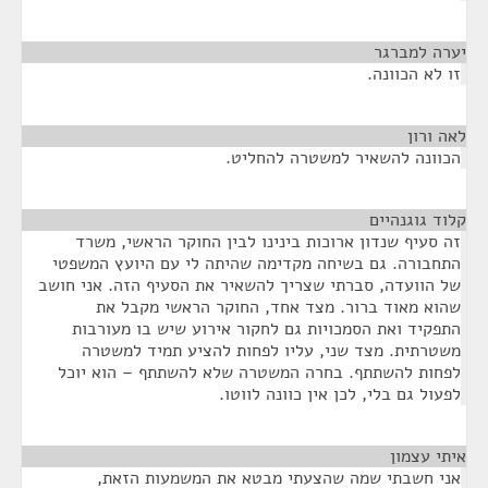
יערה למברגר
¶
זו לא הכוונה.
לאה ורון
¶
הכוונה להשאיר למשטרה להחליט.
קלוד גוגנהיים
¶
זה סעיף שנדון ארוכות בינינו לבין החוקר הראשי, משרד
התחבורה. גם בשיחה מקדימה שהיתה לי עם היועץ המשפטי
של הוועדה, סברתי שצריך להשאיר את הסעיף הזה. אני חושב
שהוא מאוד ברור. מצד אחד, החוקר הראשי מקבל את
התפקיד ואת הסמכויות גם לחקור אירוע שיש בו מעורבות
משטרתית. מצד שני, עליו לפחות להציע תמיד למשטרה
לפחות להשתתף. בחרה המשטרה שלא להשתתף – הוא יוכל
לפעול גם בלי, לכן אין כוונה לווטו.
איתי עצמון
¶
אני חשבתי שמה שהצעתי מבטא את המשמעות הזאת,