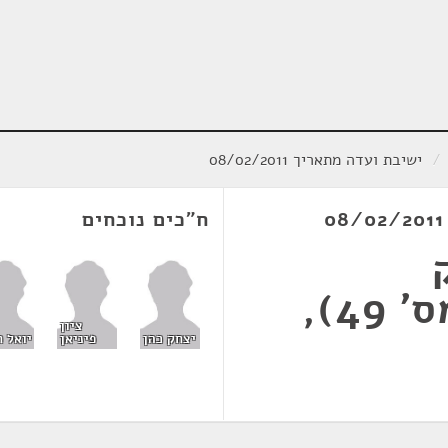
/
ישיבת ועדה מתאריך 08/02/2011
ח"כים נוכחים
ושידורים) (תיקון מס' 49),
ציון
יצחק כהן
פיניאן
יואל ח