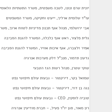
יונית שרם ונונו, לשכה משפטית, משרד התשתיות הלאומי
עו"ד שלומית ארליך, ייעוץ וחקיקה, משרד המשפטים
אבי ירושלמי, מנהל אגף תכנון מדיניות לטווח ארוך, מש
גלית פלצור, ראש אגף כלכלה, המשרד להגנת הסביבה
אמיר זלצברג, אגף איכות אוויר, המשרד להגנת הסביבה
גדעון תדמור, מנכ"ל דלק מערכות אנרגיה
שוקי שטרן, מנהל רשות הגז הטבעי
שמואל בקר, דירקטור – גבעות עולם חיפושי נפט
נגה בן דוד, דירקטור – גבעות עולם חיפושי נפט
טוביה לוסקין, CEO – גבעות עולם חיפושי נפט
רון מאור, סגן יו"ר פעיל, – חברת מודיעין אנרגיה