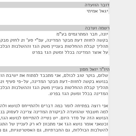
דובר הוועדה
¶
יגאל אמיתי
רשמה וערכה
¶
יונה, חבר המתרגמים בע"מ
בקשה לחוות דעת מבקר המדינה, עפ"י סע' 21 לחוק מבקר המדינה, בנושא:
תהליך קבלת ההחלטות בעניין משק הגז וההשלכות הכלכל
על אוצר המדינה בכלל ומשק הגז בפרט
היו"ר יואל חסון
¶
שלום, בוקר טוב לכולם, אני מתכבד לפתוח את ישיבת הוו
ב
תהליך קבלת ההחלטות בעניין משק הגז וההשלכות הכלכל
המדינה בכלל ומשק הגז בפרט.
אני רוצה בפתיחה לומר כמה דברים ולהתייחס לנושא ולהג
למה חשבתי שהוועדה לביקורת המדינה צריכה לעסוק בנו
הנושא הזה על סדר היום. יש נטייה להתייחס לנושא הגז,
וכשאני אומר נושא הגז אני מתכוון לא רק לעניין של הת
להשלכות הכוללות, גם החברתיות, גם האסטרטגיות, גם כ