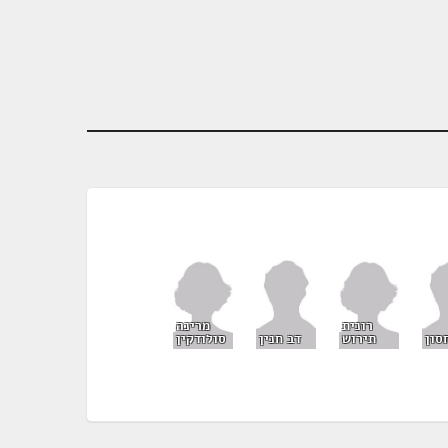
רונית
מרינה
תירוש
סולודקין
סון
דב חנין