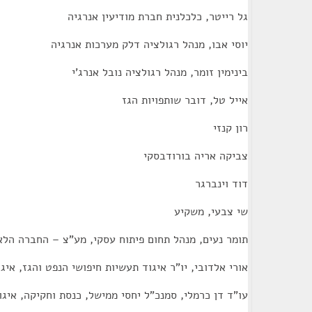
גל רייטר, כלכלנית חברת מודיעין אנרגיה
יוסי אבו, מנהל רגולציה דלק מערכות אנרגיה
בינימין זומר, מנהל רגולציה נובל אנרג'י
אייל טל, דובר שותפויות הגז
רון קנזי
צביקה אריה בורודבסקי
דוד וינברגר
שי צבעי, משקיע
תומר נעים, מנהל תחום פיתוח עסקי, מע"צ – החברה הל
אורי אלדובי, יו"ר איגוד תעשיות חיפושי הנפט והגז, אי
עו"ד דן כרמלי, סמנכ"ל יחסי ממישל, כנסת וחקיקה, איג