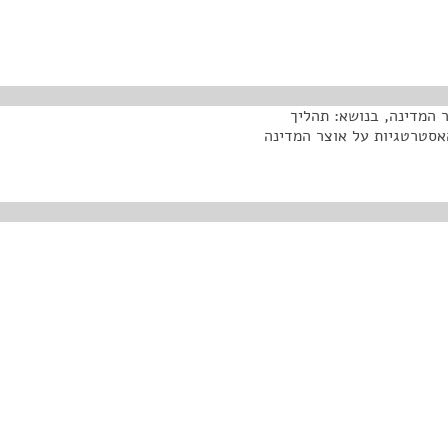
דינה, עפ"י סע' 21 לחוק מבקר המדינה, בנושא: תהליך
אסטרטגיות על אוצר המדינה