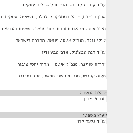
עו"ד קובי גולדברג, הרשות להגבלים עסקיים
אורן הרמבם, מנהל המחלקה לכלכלה, תעשייה ועסקים, ה
מיכל איתן, מנהלת תחום תכניות מתאר נושאיות והנדסיות
שוקי גולד, מנכ"ל אי.סי. פוואר, החברה לישראל
עו"ד דנה טבצ'ניק, אדם טבע ודין
יהודה שוייצר, מנכ"ל איטם – מדיה יחסי ציבור
מאיה קרבטי, מנהלת קשרי ממשל, חיים וסביבה
מנהלת הוועדה
¶
חנה פריידין
ייעוץ משפטי
¶
עו"ד גלעד קרן