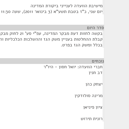
מישיבת הוועדה לענייני ביקורת המדינה
יום שני, כ"ז בטבת תשע"א (3 בינואר 2011), שעה 11:30
סדר היום
בקשה לחוות דעת מבקר המ
קבלת ההחלטות בעניין משק הגז וההשלכות הכלכליות וה
בכלל ומשק הגז בפרט.
נוכחים
¶
חברי הוועדה: יואל חסון - היו"ר
דב חנין
יצחק כהן
מרינה סולודקין
ציון פיניאן
רונית תירוש