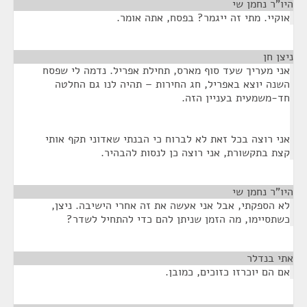
היו"ר נחמן שי
¶
אוקיי. מתי זה ייגמר? בפסח, אתה אומר.
ניצן חן
¶
אני מעריך שעד סוף מארס, תחילת אפריל. נדמה לי שפסח
השנה יוצא באפריל, חג החירות – תהיה לנו גם החלטה
חד-משמעית בעניין הזה.
אני רוצה בכל זאת לא לברוח כי הבנתי שאדוני תקף אותי
קצת בתקשורת, אני רוצה כן לנסות להבהיר.
היו"ר נחמן שי
¶
לא הספקתי, אבל אני אעשה את זה אחרי הישיבה. ניצן,
כשתסיימו, מה הזמן שניתן להם כדי להתחיל לשדר?
אתי בנדלר
¶
אם הם יוכרזו כזוכים, כמובן.