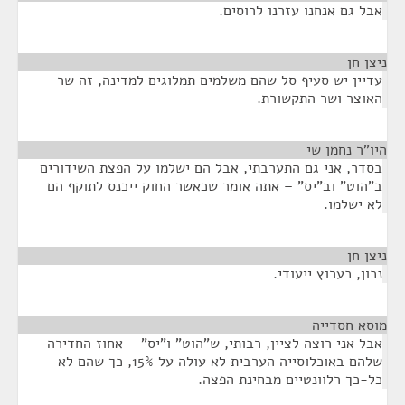
אבל גם אנחנו עזרנו לרוסים.
ניצן חן
¶
עדיין יש סעיף סל שהם משלמים תמלוגים למדינה, זה שר
האוצר ושר התקשורת.
היו"ר נחמן שי
¶
בסדר, אני גם התערבתי, אבל הם ישלמו על הפצת השידורים
ב"הוט" וב"יס" – אתה אומר שכאשר החוק ייכנס לתוקף הם
לא ישלמו.
ניצן חן
¶
נכון, כערוץ ייעודי.
מוסא חסדייה
¶
אבל אני רוצה לציין, רבותי, ש"הוט" ו"יס" – אחוז החדירה
שלהם באוכלוסייה הערבית לא עולה על 15%, כך שהם לא
כל-כך רלוונטיים מבחינת הפצה.