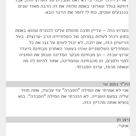
"אל-ג'זירה" וכולי כי לא זאת התכלית של הערוץ הזה, אבל
דווקא בגלל שאדוני באמת מלווה את זה הרבה מאוד שנים
בכובעים שונים, נוח לי לומר את הדבר הבא.
הערוץ הזה – עדיין חובה מוטלת עלינו להוכיח שהוא באמת
נחוץ ויכול לעלות במרחב של הטלוויזיה הרב-ערוצית. בעל
הרישיון הזה, אם יזכה, לא יכול לשים על גבו את כל
המחדלים השלטוניים שהיו בעשור האחרון מבחינת היעדר
ערוץ שכזה – הן מבחינת מבקר המדינה שבחן את הסוגיה
לפני ולפנים, הן מהבחינה שהמדינה, אמור להיות לה מה
שאתה מרמז, ערוץ הסברתי.
היו"ר נחמן שי
¶
אני לא אמרתי את המילה "הסברה" עד עכשיו, אתה חוזר
עליה בפעם השנייה. לא הזכרתי את המילה "הסברה". בוא
נוציא אותה מהדיון הזה.
ניצן חן
¶
אוקיי.