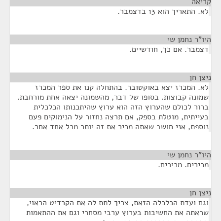
קריאה
¶
לא. התאריך הוא 13 בדצמבר.
היו"ר נחמן שי
¶
דצמבר. אם כך, חודשיים.
ניצן חן
¶
לא. המכרז יצא באוקטובר. בהתחלה קנו את ספר המכרז
שמונה קבוצות. בסופו של דבר, מהשמונה יצאה אחת מורחבת.
ברור לכולם שהערוץ הזה הוא ערוץ שהיתכנותו הכלכלית
בעייתית, מוטלת בספק, אם תרצה נחזור על הנימוקים פעם
נוספת, אני חושב שאתה מכיר את זה יותר מכל אחד אחר.
היו"ר נחמן שי
¶
מכירים. מכירים.
ניצן חן
¶
וגם ועדת הכלכלה הזאת, צריך לתת לה את הקרדיט הראוי,
שראתה את החשיבות בערוץ ערבי מסחרי וגם את ההתאמות