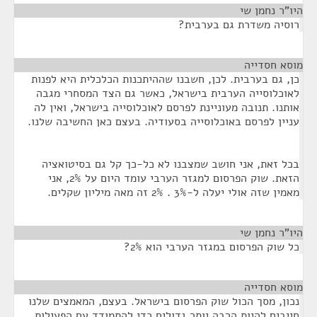
היו"ר נחמן שי
¶
רוסיה משדרת גם בערבית?
מוסא חסדייה
¶
כן, גם בערבית. לכן, חשבנו שההיתכנות הכלכלית היא לפנות
לאוכלוסייה הערבית בישראל, כאשר גם הצד המסחרי מגבה
אותנו. תנובה מעוניינת לפרסם לאוכלוסייה בישראל, ואין לה
עניין לפרסם באוכלוסייה בסעודיה. בעצם כאן החשיבה שלנו.
בכל זאת, אני חושב שמצבנו לא כל-כך קל גם בסיטואציה
הזאת. שוק הפרסום למגזר הערבי עומד היום על 2%, אני
מאמין שזה אולי יעלה ל-3% . 2% זה מאה מיליון שקלים.
היו"ר נחמן שי
¶
כל שוק הפרסום במגזר הערבי הוא 2%?
מוסא חסדייה
¶
נכון, מסך הכול שוק הפרסום בישראל. בעצם, המאמצים שלנו
חייבים להיות הרבה יותר גדולים כדי להתמודד עם הפעילות