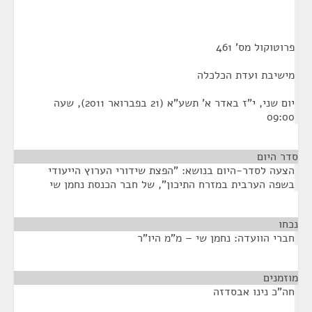
פרוטוקול מס' 461
מישיבת ועדת הכלכלה
יום שני, י"ז באדר א' תשע"א (21 בפברואר 2011), שעה
09:00
סדר היום
הצעה לסדר-היום בנושא: "הפצת שידורי הערוץ הייעודי
בשפה הערבית במזרח התיכון", של חבר הכנסת נחמן שי
נכחו
¶
חברי הוועדה: נחמן שי – מ"מ היו"ר
מוזמנים
¶
חה"כ נינו אבסדזה