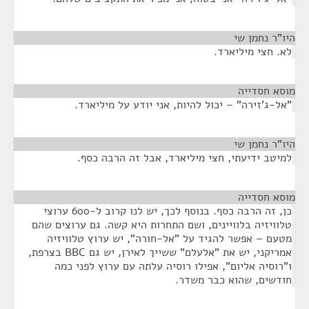
היו"ר נחמן שי
¶
לא. חצי מיליארד.
מוסא חסדייה
¶
"אל-ג'זירה" – יכול להיות, אני יודע על מיליארד.
היו"ר נחמן שי
¶
למיטב ידיעתי, חצי מיליארד, אבל זה הרבה כסף.
מוסא חסדייה
¶
כן, זה הרבה כסף. בנוסף לכך, יש לנו קרוב ל-600 ערוצי
טלוויזיה בלוויינים, ושם התחרות היא קשה. גם ערוצים שהם
מטעם – אפשר להגיד על "אל-חורה", יש ערוץ טלוויזיה
אמריקני, יש את "אלעלם" ששייך לאירן, יש גם BBC בצרפת,
ו"רוסיה אליום", אפילו רוסיה עלתה עם ערוץ לפני כמה
חודשים, שהוא כבר משדר.