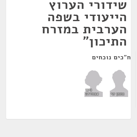
שידורי הערוץ
הייעודי בשפה
הערבית במזרח
התיכון"
ח"כים נוכחים
נינו
אבסדזה
נחמן שי