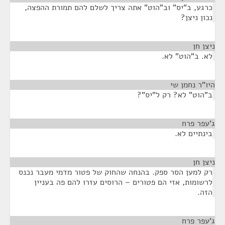
כרגע, ב"יס" וב"הוט" אתה צריך לשלם להם תמורת ההפצה,
נכון ניצן?
ניצן חן
¶
לא. ב"הוט" לא.
היו"ר נחמן שי
¶
ב"הוט" לא? רק ל"יס"?
ג'עפר פרח
¶
בינתיים לא.
ניצן חן
¶
רק למען הסר ספק. בהנחה שהחוק של פטור מדמי מעבר נכנס
לרשומות, אזי הם פטורים – הרוסים עזרו להם פה בעניין
הזה.
ג'עפר פרח
¶