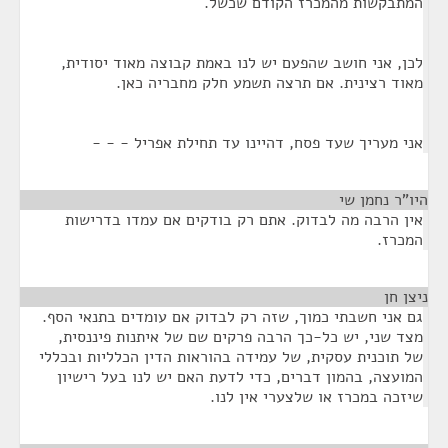
המתבקשות מהמכרז הקודם שכשל.
לכן, אני חושב שהפעם יש לנו באמת קבוצה מאוד יסודית,
מאוד רצינית. אם תרצה תשמע חלק מחבריה כאן.
אני מעריך שעד פסח, דהיינו עד תחילת אפריל - - -
היו"ר נחמן שי
¶
אין הרבה מה לבדוק. אתם רק בודקים אם עמדו בדרישות
המכרז.
ניצן חן
¶
גם אני חשבתי כמוך, שזה רק לבדוק אם עומדים בתנאי הסף.
מצד שני, יש כל-כך הרבה פרקים שם של איתנות פיננסית,
של תוכנית עסקית, של עמידה בהוראות הדין הכלליות ובכללי
המועצה, בהמון דברים, כדי לדעת האם יש לנו בעל רישיון
שיזכה במכרז או שלצערי אין לנו.