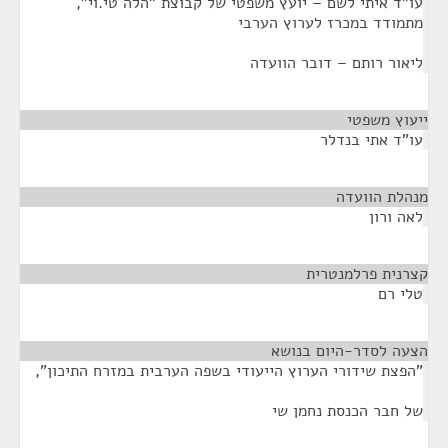
עו"ד איתי לשם – יועץ משפטי של קבוצת "הלה טי.וי",
מתמודד במכרז לערוץ הערבי
ליאור רותם – דובר הוועדה
ייעוץ משפטי
¶
עו"ד אתי בנדלר
מנהלת הוועדה
¶
לאה ורון
קצרנית פרלמנטרית
¶
טלי רם
הצעה לסדר-היום בנושא
¶
"הפצת שידורי הערוץ הייעודי בשפה הערבית במזרח התיכון",
של חבר הכנסת נחמן שי