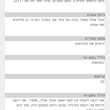
ניתן להוסיף עינית ב-200 שקלים, שזה יותר זול מה-DTT.
ג'וזף אטרש
¶
אבל אחוז מאוד גבוה של בתי-אב במגזר הערבי כן קולטים
את עמוס.
מוסא חסדייה
¶
רואים את החדשות.
היו"ר נחמן שי
¶
בתוספת.
קריאות
¶
כן.
היו"ר נחמן שי
¶
אני רוצה לעצור פה לפני שאני עובר אליך, אופיר. אני רוצה
לדעת מה רשות השידור עושה היום בתחום הזה, איך היא