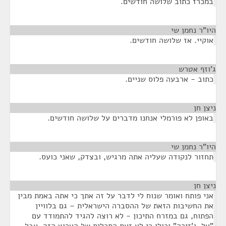
במכרז כתוב שלושה חודשים.
היו"ר נחמן שי
¶
אוקיי. אז שלושה חודשים.
ג'וזף אטרש
¶
כתוב - ארבעה פלוס שניים.
ניצן חן
¶
באופן לא פורמלי אנחנו מדברים על שלושה חודשים.
היו"ר נחמן שי
¶
תחזור לנקודה שעליה אתה מרגיש, ובצדק, שאני כועס.
ניצן חן
¶
אני פותח ואומר שנוח לי לדבר על זה אתך כי אתה באמת מבין
את החשיבות הזאת של ההסברה הישראלית – גם בלוויין
הפתוח, גם במזרח התיכון - לא רוצה להגיד להתמודד עם