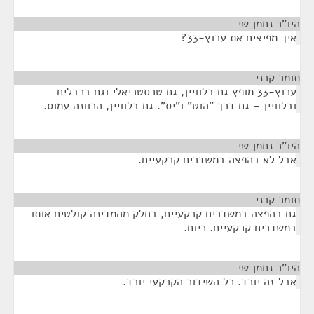
היו"ר נחמן שי
¶
איך מפיצים את ערוץ-33?
תומר קרני
¶
ערוץ-33 מופץ גם בלוויין, גם טרסטריאלי וגם בכבלים
ובלוויין – גם דרך "הוט" ו"יס". גם בלוויין, הכוונה עמוס.
היו"ר נחמן שי
¶
אבל לא בהפצה במשדרים קרקעיים.
תומר קרני
¶
גם בהפצה במשדרים קרקעיים, בחלק מהמדינה קולטים אותו
במשדרים קרקעיים. כיום.
היו"ר נחמן שי
¶
אבל זה יורד. כל השידור הקרקעי יורד.