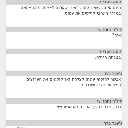
מוסא חסדייה
¶
היום קיים. עשינו סקר, ראינו שקרוב ל-70% מבתי-האב
במגזר הערבי קולטים את עמוס.
היו"ר נחמן שי
¶
איך?
מוסא חסדייה
¶
בצלחת רגילה.
ג'עפר פרח
¶
אפשר להוסיף עינית לצלחת ואז קולטים את הערוצים
הישראליים שמשודרים.
היו"ר נחמן שי
¶
נכון, אבל כרגע לא. זה לא אוטומטי.
ג'עפר פרח
¶