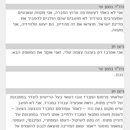
היו"ר נחמן שי
¶
אני לא באתי לעשות פה ערוץ הסברה, אני מקווה שאנשים
שמעורבים בשידור לא חושבים שהם הולכים להסביר את
מדינת ישראל. תוציאו את זה מהדיון. הם יעשו טלוויזיה, אני
מקווה.
ניצן חן
¶
אני אתרכז רק בעוגה עצמה שלי, ואני אומַר את המשפט הבא.
היו"ר נחמן שי
¶
נכון.
ניצן חן
¶
שלאחר פרסום המכרז שבו רשאי בעל הרישיון לשדר במתכונת
של לוויין פתוח, וזאת אופציה עבורו במכרז, אני לא חושב
שיש מקום בעת הזו – לאחר שפורסם המכרז והוגשה הצעה –
לשנות משהו מתנאי המכרז ולחייב אותו לשדר במתכונת של
לוויין פתוח. זה נתון לשיקול-דעתו המסחרי, הפיננסי, העסקי.
במאמר מוסגר ייאמר שאם המדינה מוצאת לנכון להעמיס על