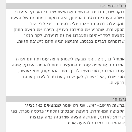
היו"ר נחמן שי
¶
בוקר טוב, חברים. הנושא הוא הפצת שידורי הערוץ הייעודי
בשפה הערבית במזרח התיכון, היה במקור במתכונת של הצעת
חוק, עלה בכנסת ב-14 ביולי. בסיכום ביני לבין שר
התקשורת, שהביע את תמיכתו בעניין, הפכנו את הצעת החוק
להצעה לסדר-היום והעברנו את זה לוועדה. לקח הזמן
שלוקחים דברים בכנסת, והנושא הגיע היום לישיבה הזאת.
אתחיל בך, ניצן. אני מבקש לשמוע איפה עומדת היום ועדת
המכרזים או איפה עומדת המועצה ביחס להקמת הערוץ, איפה
עומד המכרז, מתי תצאו לדרך, מתי הוא יקום, מתי יאושר,
מתי ישדר, איך ישדר, לאן ישדר, אם תוכל לעדכן אותנו
בבקשה.
ניצן חן
¶
ברשות היושב-ראש, אני רק אומַר שנמצאים כאן נציגי
הקבוצה המאוחדת. מועצת הכבלים והלוויין פרסמה מכרז, כפי
שידוע לאדוני, והוגשה הצעה שמרכזת כמה קבוצות
שהתמודדו במכרז להצעה אחת.