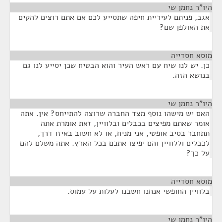
היו"ר נחמן שי
¶
אגב, פניתם לעיריית חיפה שתסייע לכם אם אתם רוצים להקים
את האולפן שם?
מוסא חסדייה
¶
כן. יש לנו שיח עם ראש העיר והוא הבטיח שכן יסייע לנו גם
בנושא הזה.
היו"ר נחמן שי
¶
האם יש מישהו נוסף מצד החברה שרוצה להתייחס? אין. אתה
אומר שאתם מפיצים בכבלים ובלוויין, זאת אומרת אתה
תתחבר בסיב אופטי, אני מניח, או לא חשוב באיזו דרך,
לכבלים וללוויין והם יפיצו אתכם בכל הארץ. אתה משלם להם
על כך?
מוסא חסדייה
¶
בלוויין החופשי אנחנו חשבנו לעלות על עמוס.
היו"ר נחמן שי
¶