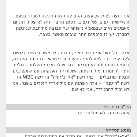
אני רוצה לציין שבעצם, הקבוצה הזאת ניגשה למכרז בפעם
השלישית. גם ב-96' וגם ב-2003 הדבר הזה לא צלח, ואנחנו
מאמינים היום שבמאמץ משותף של קבוצה מורחבת שניגשת
למכרז, יש לו סיכויים יותר טובים מאשר בעבר.
אבל בכל זאת אני רוצה לציין, רבותי, שכאשר ניגשנו, ניגשנו
לערוץ שידבר לאוכלוסייה הערבית בישראל. זו היתה המטרה,
ובעצם זאת היתה הייחודיות וגם יש לו סיכויי הצלחה גדולים
יותר להתמודד מול רשתות הטלוויזיה הענקיות עם התקציבים
הבלתי מוגבלים – כמו רשת "אל-ג'זירה" או רשת MBC או
רשת "רוטנה" – אלה רשתות עם מיליארדי דולרים בשנה, אני
לא יכול להתמודד, אני לא שם.
היו"ר נחמן שי
¶
אתה מגזים. לא מיליארדים.
מוסא חסדייה
¶
"אל-ג'זירה" אני בטוח, אני מכיר את התקציבים שלהם.