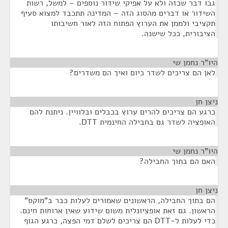
גבו דבר שכזה ולא על אפיקי שידור נוספים – למשל, רשות
השידור או דברים מהסוג הזה – המדינה תתכבד למצוא סעיף
תקציבי ולממן את הערוץ הפתוח הזה לאור חשיבותו
הציבורית, ככל שישנה.
היו"ר נחמן שי
¶
לאן הם צריכים לשדר כיום ואיך הם משדרים?
ניצן חן
¶
כרגע הם צריכים להרים ערוץ בכבלים ובלוויין. ניתנת להם
האופציה לשדר גם בחבילה החינמית DTT.
היו"ר נחמן שי
¶
האם הם בתוך החבילה?
ניצן חן
¶
הם בתוך החבילה, הראשונים שאמורים לעלות כבר ב"מוקס"
הראשון. גם זאת אופציונלית משום שידוע שאין ארוחות חינם.
כדי לעלות ל-DTT הם צריכים לשלם דמי הפצה, כרגע הגוף