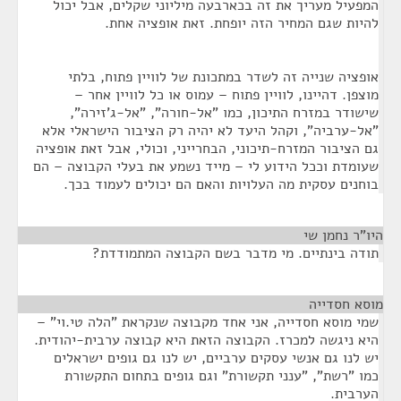
המפעיל מעריך את זה בכארבעה מיליוני שקלים, אבל יכול
להיות שגם המחיר הזה יופחת. זאת אופציה אחת.
אופציה שנייה זה לשדר במתכונת של לוויין פתוח, בלתי
מוצפן. דהיינו, לוויין פתוח – עמוס או כל לוויין אחר –
שישודר במזרח התיכון, כמו "אל-חורה", "אל-ג'זירה",
"אל-ערביה", וקהל היעד לא יהיה רק הציבור הישראלי אלא
גם הציבור המזרח-תיכוני, הבחרייני, וכולי, אבל זאת אופציה
שעומדת וככל הידוע לי – מייד נשמע את בעלי הקבוצה – הם
בוחנים עסקית מה העלויות והאם הם יכולים לעמוד בכך.
היו"ר נחמן שי
¶
תודה בינתיים. מי מדבר בשם הקבוצה המתמודדת?
מוסא חסדייה
¶
שמי מוסא חסדייה, אני אחד מקבוצה שנקראת "הלה טי.וי" –
היא ניגשה למכרז. הקבוצה הזאת היא קבוצה ערבית-יהודית.
יש לנו גם אנשי עסקים ערביים, יש לנו גם גופים ישראלים
כמו "רשת", "ענני תקשורת" וגם גופים בתחום התקשורת
הערבית.