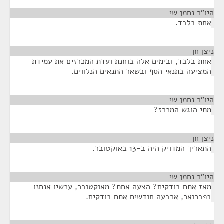
היו"ר נחמן שי
¶
אחת בלבד.
ניצן חן
¶
אחת בלבד, ובימים אלה בוחנת ועדת המכרזים את עמידת
המציעה בתנאי הסף ובשאר התנאים הנלווים.
היו"ר נחמן שי
¶
מתי הוגש המכרז?
ניצן חן
¶
התאריך המדויק היה ב-13 באוקטובר.
היו"ר נחמן שי
¶
מאז אתם בודקים? הצעה אחת? מאוקטובר, עכשיו אנחנו
בפברואר, ארבעה חודשים אתם בודקים.