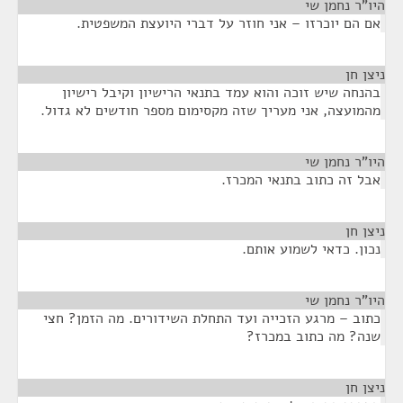
היו"ר נחמן שי
¶
אם הם יוכרזו – אני חוזר על דברי היועצת המשפטית.
ניצן חן
¶
בהנחה שיש זוכה והוא עמד בתנאי הרישיון וקיבל רישיון
מהמועצה, אני מעריך שזה מקסימום מספר חודשים לא גדול.
היו"ר נחמן שי
¶
אבל זה כתוב בתנאי המכרז.
ניצן חן
¶
נכון. כדאי לשמוע אותם.
היו"ר נחמן שי
¶
כתוב – מרגע הזכייה ועד התחלת השידורים. מה הזמן? חצי
שנה? מה כתוב במכרז?
ניצן חן
¶