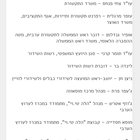
עו"ד צחי פנחס – משרד התקשורת
עופר מרגלית – רפרנט תקשורת ותיירות, אגף התקציבים,
משרד האוצר
אופיר גנדלמן – דובר ראש הממשלה לתקשורת ערבית, מטה
ההסברה הלאומי, משרד ראש הממשלה
עו"ד תומר קרני – סגן היועץ המשפטי, רשות השידור
לינדה בר – דוברת רשות השידור
ניצן חן – יושב-ראש המועצה לשידורי כבלים ולשידורי לוויין
ג'עפר פרח – מנהל מרכז מוסאווה
ג'וזף אטרש – מנהל "הלה טי.וי", מתמודד במכרז לערוץ
הערבי
מוסא חסדייה – קבוצת "הלה טי.וי", מתמודד במכרז לערוץ
הערבי