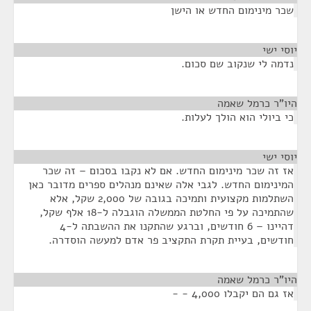
שכר מינימום החדש או הישן
יוסי ישי
¶
נדמה לי שנקוב שם סכום.
היו"ר כרמל שאמה
¶
כי ביולי הוא הולך לעלות.
יוסי ישי
¶
אז זה שכר מינימום החדש. אם לא נקבו בסכום – זה שכר
המינימום החדש. לגבי אלה שאינם מנהלים ספרים מדובר כאן
השתלמות מקצועית ותמיכה בגובה של 2,000 שקל, אלא
שהתמיכה על פי החלטת הממשלה הוגבלה ל-18 אלף שקל,
דהיינו – 6 חודשים, וברגע שהתקנו את ההשבתה ל-4
חודשים, בעיית תקרת התקציב פר אדם למעשה הוסדרה.
היו"ר כרמל שאמה
¶
אז גם הם יקבלו 4,000 - -