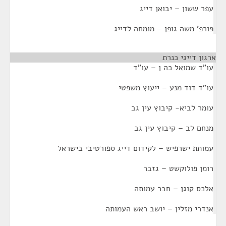
עפר ששון – יבואן דייג
פורפ' משה גופן – מומחה לדייג
ארגון דייגי כנרת
¶
עו"ד שמואל כה ן – עו"ד
עו"ד דוד מנע – ייעוץ משפטי
עומר לביא- קיבוץ עין גב
מנחם לב – קיבוץ עין גב
עמותת ישרפיש – לקידום דייג ספורטיבי בישראל
רומן פולוקשט – גזבר
אלכס קוגן – חבר עמותה
אנדרי מזלין – יושב ראש העמותה