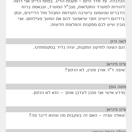
הכלכלה. על סדר היום – תקנות הדיג. בפתח הדיון אני רוצה
להודות למשרד החקלאות, מנכ"ל המשרד, שבאמת ברוח
הדברים שנשמעו בישיבה הקודמת התנהל מול הדייגים, ונתן
בידיהם רישיון זמני שיאפשר להם את המשך פעילותם. אני
מבין שיש לכם מסקנות והמלצות חדשות.
לאה ורון
¶
וגם הצעה לתיקון התקנות, שזה נדיר במקומותינו.
ציון פיניאן
¶
איפה ד"ר אורן סונין, לא הוזמן?
משה גופן
¶
מידע אישי אני מוכן לעדכן אותך – הוא לא הוזמן.
ציון פיניאן
¶
שאלה שניה – האם זה בעקבות מה שהוא דיבר פה?