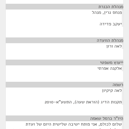
מנהלת הכנרת
¶
פנחס גרין, מנהל
יעקב פדידה
מנהלת הוועדה
¶
לאה ורון
ייעוץ משפטי
¶
אלקנה אפרתי
רשמה
¶
לאה קיקיון
תקנות הדיג (הוראת שעה), התשע"א-2010
היו"ר כרמל שאמה
¶
שלום לכולם, אני פותח ישיבה שלישית היום של ועדת