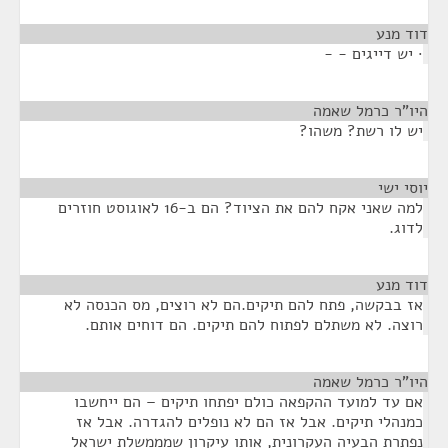
דוד מנע
¶
· יש דייגים - -
היו"ר כרמל שאמה
¶
יש לו רשת? משהו?
יוסי ישי
¶
למה שאני אקח להם את הציוד? הם ב-16 לאוגוסט חוזרים
לדוג.
דוד מנע
¶
אז בבקשה, פתח להם תיקים.הם לא רוצים, מס הכנסה לא
רוצה. לא משתלם לפתוח להם תיקים. הם דוחים אותם.
היו"ר כרמל שאמה
¶
אם עד למועד ההקפאה כולם יפתחו תיקים – הם ייחשבו
כמנהלי תיקים. אבל אז הם לא נופלים להגדרה. אבל אז
נפתרת הבעיה העקרונית, אותו עיקרון שמממשלת ישראל