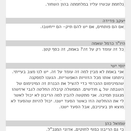
נלחמת עכשיו עליו במלחמתה בהון השחור.
יעקב פדידה
¶
אם הם פותחים, אם יש להם תיק- הם ייחשבו.
היו"ר כרמל שאמה
¶
כל זה עומד רק על זה? באמת, זה כסף קטן.
יוסי ישי
¶
אני באמת לא מבין למה זה עומד על זה. יש לנו מצב בעייתי.
ניתחנו אותו מכל הזוויות האפשריות. הגענו למסקנה
שהמינימום ההכרחי כדי להציל את הכנרת זה המינימום של
השבתה של 4 חודשים. הממשלה קיבלה החלטה לגבי איזשהו
מנגנון תמיכה. אני מתקשה להבין למה הריבון לא יכול לאשר
לי את ההחלטה הזו כאשר הסעד ישנו. יכול להיות שהסעד לא
מוצא חן בעיניכם, אבל הסעד ישנו.
שמואל כהן
¶
כי גם הריבון כפוף לחוקים, אדוני המנכ"ל.