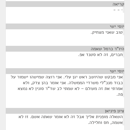
קריאה
¶
· - -
יוסי ישי
¶
טוב שאני מצחיק.
היו"ר כרמל שאמה
¶
חברים, זה לא סטנד אפ.
יוסי ישי
¶
אני מבקש שהיושב ראש יגן עלי. אני רוצה שמישהו ישמור על
כבוד מנכ"לי משרדי הממשלה. אני אומר בהן צדק, ולא
אמרתי את זה מעולם – לא שמתי לב שד"ר סונין לא נמצא
פה.
ציון פיניאן
¶
השאלה מופנית אליך אבל זה לא אומר שאתה אשם. זו לא
אשמה, חס וחלילה.