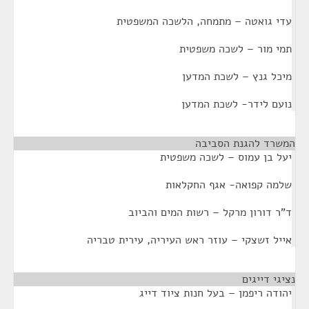
עדי גואטה – מתמחה, הלשכה המשפטית
תמי מור – לשכה משפטית
מיכל גנץ – לשכת המדען
נועם לידר- לשכת המדען
המשרד להגנת הסביבה
¶
יעל בן עמוס – לשכה משפטית
שלמה קפואה- אגף החקלאות
ד"ר דורון מרקל – רשות המים והביוב
אייל זשצקי – עוזר ראש העיריה, עירית טבריה
נציגי דייגים
¶
יהודה ריפמן – בעל חנות ציוד דייג