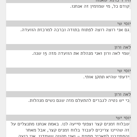
היו"ר כרמל שאמה
¶
קודם כל, מי שמזמין זה אנחנו.
יוסי שי
¶
גם אני רוצה רוצה לפתוח בתודה וברכה למרכזת הוועדה.
לאה ורון
¶
שמי לאה ורון ואני מנהלת את הוועדה מזה 15 שנה.
יוסי שי
¶
ידעתי שהיא תתקן אותי.
לאה ורון
¶
כי יש נטיה לגברים להתעלם מזה שגם נשים מנהלות.
יוסי ישי
¶
שבלוח זמנים קצר וצפוף סייעה לנו. באמת אנחנו מתנצלים על
זה שהיינו צריכים לעבוד בלוח זמנים קצר, אבל מאחר
והתחייבנו לתאריך מסוים – ואני מקווה שעמדנו, אני רוצה