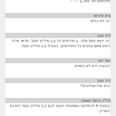
מינימום של 4,100 -- -
ציון פיניאן
¶
זה לא כולם.
דוד מנע
¶
זה יוצא 600 אלף. 4 חודשים זה 2,5 מיליון שקל. תראו איזה
רעש אתם עושים כל החודשים, בשביל 2.5 מיליון שקל.
יוסי ישי
¶
הבעיה היא לא כספית.
דוד מנע
¶
היא אידיאולוגית?
היו"ר כרמל שאמה
¶
בסעיף 8 להחלטת הממשלה הקצו לכם 5,7 מיליון שקל לטובת
העניין.