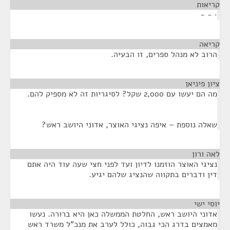
קריאות
¶
· - -
קריאה
¶
הרוב לא מנהל ספרים, זו הבעיה.
ציון פיניאן
¶
מה הם יעשו עם 2,000 שקל? לסיגריות זה לא מספיק להם.
שאלה נוספת – איפה נציגי האוצר, אדוני היושב ראש?
לאה ורון
¶
נציגי האוצר הוזמנו לדיון ועד לפני חצי שעה עוד היה אתם
דין ודברים בתקווה שהנציג שלהם יגיע.
יוסי ישי
¶
אדוני היושב ראש, החלטת הממשלה כאן היא ברורה. נעשו
מאמצים בדרג הכי גבוה, כולל לערב את מנכ"ל משרד ראש