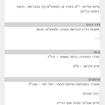
מיום שלישי, י"א באדר א, התשע"א (15 בפברואר, 2011)
בשעה 13"30
סדר היום
תקנות הדיג (הוראת שעה), התשע"א-2010
--
נכחו
¶
חברי הוועדה: כרמל שאמה – היו"ר
ציון פיניאן – מ"מ
מוזמנים
¶
משרד החקלאות ופיתוח הכפר: יוסי ישי – מנכ"ל
יובל אשדת
חיים אנג'וני מנהל אגף הדייג