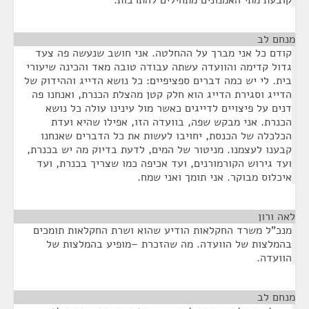
קובעת מתי האמנונים מתחילים להתרבות.
מנחם לב
¶
קודם כל אני מברך על ההחלטה. אני חושב שנעשה פה צעד
גדול קדימה והוועדה עשתה עבודה טובה מאד והכינה שיעורי
בית. לי יש כמה דברים ספציפיים: כל נושא הדייג וההידוק של
הדייג וסגירת הדייג הוא חלק קטן מהצלת הכנרת, ואנחנו פה
דנים על פיצויים לדייגים כאשר מול עינינו עולה כל נושא
הכנרת. אני מבקש שפה, בוועדה הזו, אפילו שהיא ועדת
הכלכלה של הכנסת, יחויבו לעשות את כל הדברים שאנחנו
קבענו לעצמנו. מניטור של המים, לדעת בדיוק מה יש בכנרת,
ועד גירוש הקורמורנים, ועד אכיפה כמו שצריך בכנרת, ועד
איכלוס מבוקר. אני תומך ואני שמח.
לאה ורון
¶
מנכ"ל משרד החקלאות הודיע שהוא ושרת החקלאות תומכים
בהמלצות של הוועדה. מה שהזכרת –מופיע בהמלצות של
הוועדה.
מנחם לב
¶