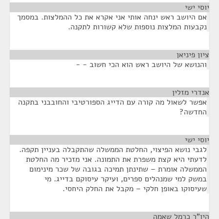
יוסי ישי
¶
אם היושב ראש ינחה אותי אני אקרא את כל ההמלצות. במסמך
נקבעות המלצות נוספות שלא קשורות לתקנה.
ציון פיניאן
¶
והנושא של היושב ראש הוא הכי חשוב - -
אנדרי מזלין
¶
אפשר לשאול מה קורה עם הדייג הספורטיבי והחובבני בתקנה
החדשה?
יוסי ישי
¶
לגבי נושא הפיצוי, החלטת הממשלה שהתקבלה בעניין תקפה.
לדעתי היא קצת משפרת את התמונה. אני מזכיר מה החלטת
הממשלה אומרת – שתינתן תמיכה בגובה של שכר מינימום
במשק למי שמנהלים ספרים, ועיקר עיסוקם בדייג. מי
שעיסוקו באופן חלקי – מקבל את החלק היחסי.
היו"ר כרמל שאמה
¶