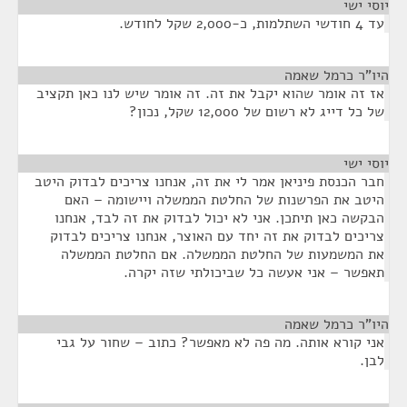
יוסי ישי
¶
עד 4 חודשי השתלמות, כ-2,000 שקל לחודש.
היו"ר כרמל שאמה
¶
אז זה אומר שהוא יקבל את זה. זה אומר שיש לנו כאן תקציב
של כל דייג לא רשום של 12,000 שקל, נכון?
יוסי ישי
¶
חבר הכנסת פיניאן אמר לי את זה, אנחנו צריכים לבדוק היטב
היטב את הפרשנות של החלטת הממשלה ויישומה – האם
הבקשה כאן תיתכן. אני לא יכול לבדוק את זה לבד, אנחנו
צריכים לבדוק את זה יחד עם האוצר, אנחנו צריכים לבדוק
את המשמעות של החלטת הממשלה. אם החלטת הממשלה
תאפשר – אני אעשה כל שביכולתי שזה יקרה.
היו"ר כרמל שאמה
¶
אני קורא אותה. מה פה לא מאפשר? כתוב – שחור על גבי
לבן.