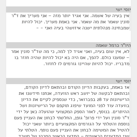
יוסי ישי
¶
אין בעיה של אשמה. אני אגיד יותר מזה – אני מעריך את ד"ר
סונין שאמר את מה שאמר. אני באמת מעריך. יכול להיות
שמבחינה מנהלתית ישנה איזושהי בעיה ואני - -
היו"ר כרמל שאמה
¶
לא, אין שום בעיה, ואני אגיד לך למה, כי מה שד"ר סונין אמר
– שמענו כולם. להפך, אם היה בא יכול להיות שהיה חוזר בו
מדבריו. יכול להיות שהיינו גורמים לו לחזור.
יוסי ישי
¶
אז באמת, בעקבות הדיון הקודם ובהתאם לדיון הקודם,
ובהתאם לבקשה של יושב ראש הוועדה, אנחנו חידשנו את
הרישיונות עד 28 בפברואר, כדי שנספיק לקיים את הדיון
בוועדה עוד לפני המועד שיפוג תוקפם של הרישיונות ושל
ההיתרים. בנוסף, לאור הספק המקצועי שהועלה כאן על ידי
ד"ר סונין ועל ידי פרופ' גופן, החלטתי לבחון את העניין פעם
נוספת והטלתי על הגורמים המקצועיים ביותר שאני יכול
להטיל את המשימה לבחון את העניין פעם נוסף. הטלתי על
שני המדענים הראשיים – המדען הראשי המכהן של משרד