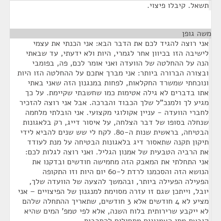
תשאל. קיבלו פיצוי.
משה גופן
¶
אני רוצה להגיד לכם את הדבר הבא: אני הכנתי את עצמי
לישיבה הזו בכיוון אחר לגמרי, היות ולא ידעתי, עד שבאתי
הנה על ההחלטה של הוועדה ואני אומר לכם, פה, בפומבי
ובצורה הברורה ביותר: אני מברך אתכם על ההחלטה הזו היות
ונוכחתי שמשרד החקלאות, לפחות במנגנון הזה שאני באתי
אתו בדברים לא גילה אטימות כמו שחשבתי שקיימת. על כך
מגיע לך ולמנכ"ל שלך הכבוד והברכה. אבל אני רוצה להזכיר
לחברי הוועדה - עניין אקולוגי מקצועי. אני הובלתי מלחמה
שנחלה בסופו של דבר הצלחה, על איסור דייג, רק בלאגונות
הבטיחה, בראשית שנות ה-80. לקח לי שש שנים להביא לידי
תיקון תקנה שתאסור דיג בלאגונות הבטיחה על מנת לעודד
את הרביה הטבעית של אמנון הגליל. ואני רוצה לגלות לכם:
אני התחלתי את המאבק הזה מחמישה חודשים ובדקנו את
הנושא הזה והסכמנו לרדת ל-60 יום היות וזו התקופה
הפעילה הפעילה ביותר, ובהמשך להצעה של הוועדה שלך,
יובל, וייתכן שגם זו עזרה מסוימת למנגנון של הפיצויים – אני
מציע לא 4 חודשים אלא 3 חודשים, שתאריך ההתחלה שלהם
לא ייקבע שרירותית בלוח השנה, אלא לפי טמפ' המים שהיא