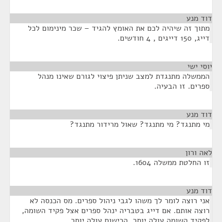
דוד מנע
¶
מתוך זה שיהיה לכם את האומץ להגיד – שכר מינימום לכל
דייג, 150 דייגים , 4 חודשים.
יוסי ישי
¶
הממשלה מתנגדת למצב שניתן פיצוי לגורם שאינו מנהל
ספרים. זו הבעיה.
דוד מנע
¶
מי מתנגד? מי מתנגד? שאול מרידור מתנגד?
לאה ורון
¶
זו החלטת ממשלה 1604.
דוד מנע
¶
אני רוצה לומר לך משהו לגבי ניהול ספרים. מס הכנסה לא
רוצה אותם. אם דייג בטבריה ינהל ספרים אצל פקיד השומה,
לפקיד השומה עולה יותר, הרישום עולה יותר.