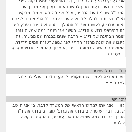
אני לא קיבלתי את זה לידי, אני הופתעתי חמש דקות לפני
הישיבה ואכן באתי מוכן למשהו אחר, ואכן אני מברך את
המנכ"ל שהרים את הכפפה, אבל אני פה בא ואומר ומבקש
מיו"ר ועדת הכלכלה לבדוק שאכן יינתנו כל התקציבים לניטור
הקורמורנים, לעשות את כל המהלך מההתחלה ועד הסוף, לא
רק להיתפס בנושא הדייג, כאשר אני תומך במה שמשה גופן
אומר מבחינה של דייג – הרבה שנים בכנרת עם מכשור, זה
לקבוע את עונת מחזור הדייג לפי טמפטרטורת המים וירידת
המושטים להטלה בסופים. וזה לא צריך להיות 4 חודשים אלא
– 90 יום.
היו"ר כרמל שאמה
¶
יש תיאוריה לקצר את התקופה ל-90 יום? כי אולי זה יכול
לעזור - -
יוסי ישי
¶
לא --אני אתן למדען הראשי של המשרד לדבר, כי אני חושב
שלכל דבר יש סוף. כיבדתי את פרופ' גופן וכיבדתי את ד"ר
סונין, בניגוד למה שמישהו חשב אחרת, ובהתאם לבקשה
שלהם - -