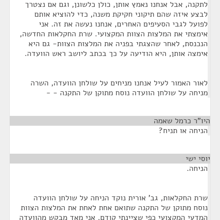
לתקנה, אבל אנחנו נאמץ אותן, כולן כלשונן, וגם אם נצטרך
לבצע איזה שהם תיקוני חקיקת משנה, כדי להוציא אותם
לפועל לגבי הסעיפים האחרים, אנחנו נעשה את זה. אני
אימצתי את המלצות הצוות המקצועי. שרת החקלאות החדשה,
הנכנסת, לאחר שהצגתי בפניה את המלצות הצוות- גם היא
אימצה אותן, היא הודיעה על כך בכתב ליושב ראש הוועדה.
לאור האמור לעיל אנחנו מניחים על שולחן הוועדה, השרה
מניחה על שולחן הוועדה נוסח מתוקן של התקנה - -
היו"ר כרמל שאמה
¶
הניחה או תניח?
יוסי ישי
¶
הניחה.
שרת החקלאות, גב' אורית נוקד הניחה על שולחן הוועדה
נוסח מתוקן של התקנה שתואם אחת לאחת את המלצות הצוות
המדעי המקצועי כפי שציינתי קודם. אני מאד מבקש מהוועדה