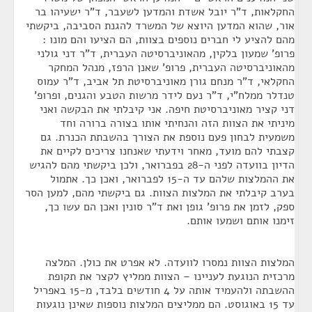
החקלאות, ד"ר יובל אשדת והמדען לשעבר, ד"ר ישעיהו בר
אור, שהוא המדען היוצא של המשרד להגנת הסביבה, ביקשתי
מהם להציע לי חברים נוספים בצוות, הם הציעו והם מונו :
פרופ' שמעון בלקין, מהאוניברסיטה העברית, ד"ר דני גולני
מהאוניברסיטה העברית, פרופ' שאנן הרפז, מנהל המחקר
החקלאי, ד"ר מנחם גורן מאוניברסיטת תל אביב, ד"ר עמוס
טנדלר ממלח"י, ד"ר נעם לידר מרשות הטבע והגנים, ופרופ'
דני קציר מאוניברסיטת חיפה. אני קיבלתי את הבקשה ואני
מיניתי את הצוות הזה והנחיתי אותו בצורה ברורה וחד
משמעית לבחון פעם נוספת את הצורך בהשבתת הכנרת. גם
קצבתי להם מועד, מאחר וידעתי שאנחנו צריכים לקיים את
הדיון בוועדה לפני ה-28 בפברואר, ולכן ביקשתי מהם להגיש
את ההמלצות שלהם עד ה-15 לפברואר, ואכן כך. אתמול
בערב קיבלתי את המלצות הצוות. גם ביקשתי מהם, למען הסר
ספק, לזמן את פרופ' גופן ואת ד"ר סונין ואכן הם עשו כך,
זימנו אותם ושמעו אותם.
המלצות הצוות נמסרו לוועדה. לא אפרט את כולן. המלצה
מרכזית הנוגעת לעניינו – הצוות ממליץ לקצר את תקופת
ההשבתה ולהעמיד אותה על 4 חודשים בלבד, מ-15 באפריל
עד 15 באוגוסט. הם ממליצים המלצות נוספות שאינן נוגעות