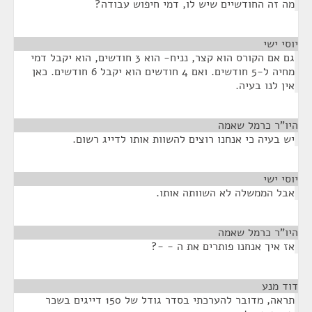
מה זה החודשיים שיש לו, דמי חיפוש עבודה?
יוסי ישי
¶
גם אם הקורס הוא קצר, נניח- הוא 3 חודשים, הוא יקבל דמי
מחיה ל-5 חודשים. ואם 4 חודשים הוא יקבל 6 חודשים. כאן
אין לנו בעיה.
היו"ר כרמל שאמה
¶
יש בעיה כי אנחנו רוצים להשוות אותו לדייג רשום.
יוסי ישי
¶
אבל הממשלה לא השוותה אותו.
היו"ר כרמל שאמה
¶
אז איך אנחנו פותרים את ה - -?
דוד מנע
¶
תראה, מדובר להערכתי בסדר גודל של 150 דייגים בשכר