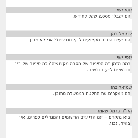
יוסי ישי
¶
הם יקבלו 2,000 שקל לחודש.
שמואל כהן
¶
הם יעשו הסבה מקצועית ל-4 חודשים? אני לא מבין.
יוסי ישי
¶
כמה הזמן זה הסיפור של הסבה מקצועית? זה סיפור של בין
חודשיים ל-3 חודשים.
שמואל כהן
¶
הם מעקרים את החלטת הממשלה מתוכן.
היו"ר כרמל שאמה
¶
בוא נתקדם – עם הדייגים הרשומים והמנהלים ספרים, אין
בעיה, נכון.