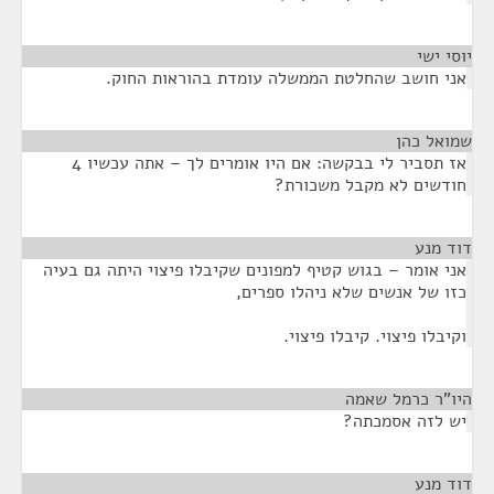
יוסי ישי
¶
אני חושב שהחלטת הממשלה עומדת בהוראות החוק.
שמואל כהן
¶
אז תסביר לי בבקשה: אם היו אומרים לך – אתה עכשיו 4
חודשים לא מקבל משכורת?
דוד מנע
¶
אני אומר – בגוש קטיף למפונים שקיבלו פיצוי היתה גם בעיה
כזו של אנשים שלא ניהלו ספרים,
וקיבלו פיצוי. קיבלו פיצוי.
היו"ר כרמל שאמה
¶
יש לזה אסמכתה?
דוד מנע
¶