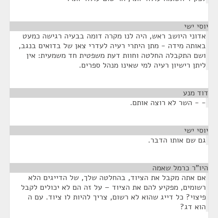
יוסי ישי
¶
אדוני היושב ראש, היה לנו מקרה דומה בבעיה רגישה כמעט
באותה מידה - מתן היתרי רעיה לעדרי צאן של בדואים בנגב,
ושם התקבלה החלטה וחוות דעת משפטית חד משמעית: אין
ליתן רישיון רעיה למי שאינו מנהל ספרים.
דוד מנע
¶
- - השר לא רוצה אותם.
יוסי ישי
¶
גם שם אותו הדבר.
היו"ר כרמל שאמה
¶
אם אתה מקבל את הציוד, בהחלטה שלך, של הדייגים הלא
רשומים, מפקיע להם את הציוד – על זה הם לא יכולים לקבל
פיצוי? כל דייג שהוא לא רשום, צריך להיות לו ציוד. עם ה
הוא דג?