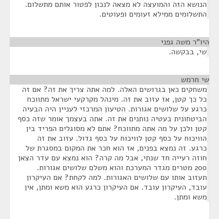
הנושא הזה והמועצה לא מצאה לנכון לפטור אותם מתשלום.
התשלומים ממילא זעומים ופעוטים.
היו"ר משה גפני
¶
שי, בבקשה.
שי חרמש
¶
משחקים כאן בגרושים האלה. למה אתה צריך את זה? אם זה
כל כך קטן, אז עזוב את זה. מינהל מקרקעי ישראל מתווכח
כרגע על שלושים אגורות. הטיעון המרכזי לעניין היה הבעיה
הביטחונית בעטיה נותנים את זה. אתה בעצמך אומר שזה כסף
קטן ולכן על מה אתה מתווכח? אתם לא מסוגלים הפריד בין
הוויכוח על כסף קטן לוויכוח על כסף גדול. עזוב את זה
כרגע. זה נמצא בפנים, אז הוא חכר את המקום במסגרת של
חוזה רעייה חד שנתי, אבל מה קרה? הוא נמצא עם עדר הצאן
200 מטרים מגדר המערכת והוא משלם שלושים אגורות.
תעזוב אותו עם שלושים האגורות. למה לקחת? אם העיקרון
עובד, העיקרון עובד. אם העיקרון כרגע הוא משא ומתן, אין
משא ומתן.