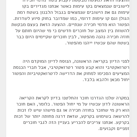
ההצעה הזאת למעשה מבקשת לקבוע פטור מדמי חכירה
לישובים שנמצאים בקו עימות כאשר אנחנו מגדירים בקו
עימות גם את הישובים שנמצאים בגבול הלבנון בשטח רמת
הגולן וגם קו עימות דרומי, כמו שמדובר בחוק סיוע לשדרות.
הפטור הוא מדמי חכירה שנתיים. ההצעה הזאת בעצם מבקשת
להשוות בין המצב של חוכרים חדשים כי מי שהיום חותם על
חוזה חכירה נהנה מהפטור, לבין חוכרים שקיימים היום כבר
בשטח שהם עכשיו ייהנו מהפטור.
לפני הדיון בקריאה הראשונה, הנוסח לדיון המוקדם היה
רטרואקטיבי והוא קבע פטור רטרואקטיבי, אבל חברי הכנסת
המציעים הסכימו למחוק את הדרישה לרטרואקטיביות והפטור
יחול מכאן ולהבא בלבד.
במקרה שלנו הגדרנו חוכר והחלטנו בדיון לקראת הקריאה
הראשונה לדון עכשיו על מי יחול הפטור. כלומר, האם חוכר
הוא רק מי שחוכר בחוזה חכירה או גם מישהו שיש לו זכות
להרשאה בשימוש בקרקע, שזאת דרגה פחותה יותר של זכות
בקרקע. אנחנו צריכים להכריע בעניין הזה לגבי חוכרים
זמניים וקבועים.