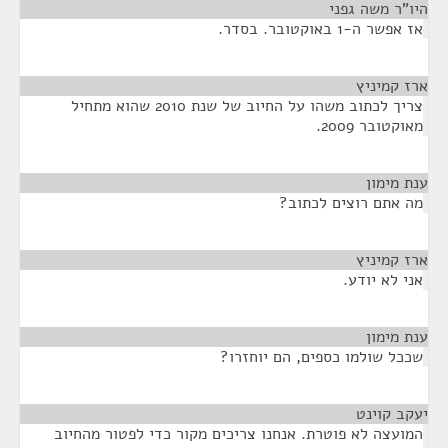
היו"ר משה גפני
¶
אז אפשר ה-1 באוקטובר. בסדר.
ארז קמיניץ
¶
צריך לכתוב משהו על החיוב של שנת 2010 שהוא מתחיל
מאוקטובר 2009.
ענת מימון
¶
מה אתם רוצים לכתוב?
ארז קמיניץ
¶
אני לא יודע.
ענת מימון
¶
שככל שולמו כספים, הם יוחזרו?
יעקב קוינט
¶
המועצה לא פוטרת. אנחנו צריכים מקור כדי לפטור מהחיוב