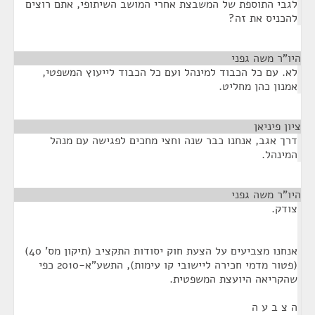
לגבי התוספת של המשבצת אחרי המושב השיתופי, אתם רוצים
להכניס את זה?
היו"ר משה גפני
¶
לא. עם כל הכבוד למינהל ועם כל הכבוד לייעוץ המשפטי,
אמנון כהן מחליט.
ציון פיניאן
¶
דרך אגב, אנחנו כבר שנה וחצי מחכים לפגישה עם מנהל
המינהל.
היו"ר משה גפני
¶
צודק.
אנחנו מצביעים על הצעת חוק יסודות התקציב (תיקון מס' 40)
(פטור מדמי חכירה ליישובי קו עימות), התשע"א-2010 כפי
שהקריאה היועצת המשפטית.
ה צ ב ע ה