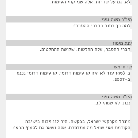
לא. גם על שדרות. אלה שני קווי העימות.
היו"ר משה גפני
¶
למה כך כתוב בדברי ההסבר?
ענת מימון
¶
דברי ההסבר, אלה החלטות. שלושת ההחלטות.
שי חרמש
¶
ב-1998 עוד לא היה קו עימות דרומי. קו עימות דרומי נכנס
ב-2007.
היו"ר משה גפני
¶
נכון. לא שמתי לב.
מינהל מקרקעי ישראל, בבקשה. היה לנו ויכוח בישיבה
הקודמת ואני שואל מה עמדתכם. אתה נשאר גם לסעיף הבא?