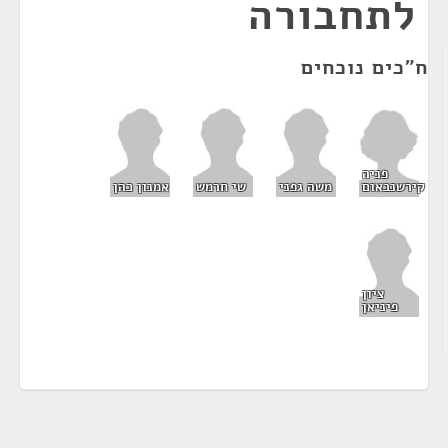
לתחבורה
ח"כים נוכחים
פניה
קירשנבאום
משה גפני
שי חרמש
אמנון כהן
ציון
פיניאן