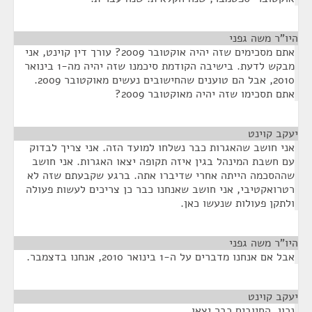
היו"ר משה גפני
¶
אתם מסכימים שזה יהיה אוקטובר 2009? עורך דין קוינט, אני
מבקש לדעת. בישיבה הקודמת סיכמנו שזה יהיה מה-1 בינואר
2010, אבל הם טוענים שהחישובים נעשים מאוקטובר 2009.
אתם תסכימו שזה יהיה מאוקטובר 2009?
יעקב קוינט
¶
אני חושב שהאגרות כבר נשלחו למועד הזה. אני צריך לבדוק
עם חשבת המינהל בגין איזה תקופה יצאו האגרות. אני חושב
שההסכמה הייתה אחרי שדיברו אתה. ברגע שקבעתם שזה לא
רטרואקטיבי, אני חושב שאנחנו כבר כן צריכים לעשות פעולה
ולתקן פעולות שנעשו כאן.
היו"ר משה גפני
¶
אבל אם אנחנו מדברים על ה-1 בינואר 2010, אנחנו בדצמבר.
יעקב קוינט
¶
נכון, החיובים כבר יצאו.