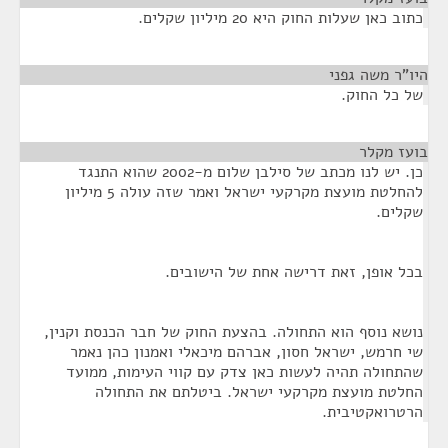
כתוב כאן שעלות החוק היא 20 מיליון שקלים.
היו"ר משה גפני
¶
של כל החוק.
בועז מקלר
¶
כן. יש לנו מכתב של סילבן שלום מ-2002 שהוא התנגד
להחלטת מועצת מקרקעי ישראל ואמר שזה עולה 5 מיליון
שקלים.
בכל אופן, זאת דרישה אחת של הישובים.
נושא נוסף הוא התחולה. בהצעת החוק של חבר הכנסת וקנין,
שי חרמש, ישראל חסון, אברהם מיכאלי ואמנון כהן נאמר
שהתחולה תהיה לעשות כאן צדק עם קווי העימות, ממועד
החלטת מועצת מקרקעי ישראל. ביטלתם את התחולה
הרטרואקטיבית.