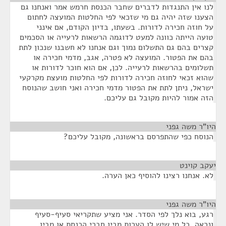
לנו אין התנגדות לדברים שחבר הכנסת חרמש אמר ואנחנו גם
הצענו שזה יהיה גם מי שזכאי לפי החלטות המועצה לחתום
על חוזה חכירה לדורות. בשעתו, בדיון הקודם, אם אינני
טועה הייתה כוונה למעט לדוגמה הרשאות לרעייה או הסכמים
קצרים בהם גם התשלום נמוך וגם אנחנו לא חשבנו שנכון לתת
בהם את הפטור. המועצה לא פטרה, אגב, מדמי חכירה או
תשלומים בהרשאות לרעייה. לכן, אם הוא חוכר לדורות או
שהוא זכאי לחוזה חכירה לדורות לפי החלטות מועצת מקרקעי
ישראל, ניתן לתת את הפטור מדמי חכירה ואני חושב שהנוסח
הזה אמור להיות מקובל גם עליכם.
היו"ר משה גפני
¶
הנוסח כפי שהתפרסם בראשונה, מקובל עליכם?
יעקב קוינט
¶
לא. אנחנו רצינו להוסיף כאן הערה.
היו"ר משה גפני
¶
רגע, בוא נלך לפי הסדר. אני מציע שתקריאי סעיף-סעיף
ונראה. כל מי שיש לו הערות מבין חברי הכנסת או מבין