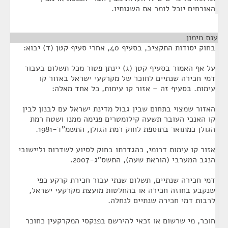
האורחים יוכל לומר את השגותיו.
ענת מימון
¶
בחוק יסודות התקציב, בסעיף 40, אחרי סעיף קטן (ד) יבוא:
על אף האמור בסעיף קטן (ג) יינתן פטור מכל תשלום בעבור
דמי חכירה שנתיים לחוכר של מקרקעי ישראל באזור קו
עימות. בסעיף זה – אזור קו עימות, כל אחד מאלה:
האזור שמצוי בתחום שבין גבול מדינת ישראל עם לבנון לבין
קו האנכי העובר תשעה קילומטרים פנימה ממנו ושטח רמת
הגולן כמתואר בתוספת לחוק רמת הגולן, התשמ"ד-1981.
אזור קו עימות דרומי, כהגדרתו בחוק לסיוע לשדרות וליישובי
הנגב המערבי (הוראת שעה), התשס"ג-2007.
דמי חכירה שנתיים, תשלום שנתי עבור חכירת קרקע כפי
שנקבע בחוזה חכירה או בהחלטות מועצת מקרקעי ישראל,
לרבות דמי חכירה שנתיים לנחלה.
חוכר, מי שרשום או זכאי להירשם בפנקסי המקרקעין כחוכר