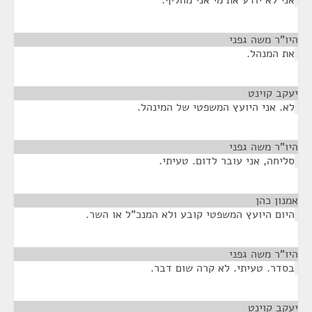
אני לא יודע את מי אני מחליף.
היו"ר משה גפני
¶
את המנהל.
יעקב קוינט
¶
לא. אני היועץ המשפטי של המינהל.
היו"ר משה גפני
¶
סליחה, אני עובר לדום. טעיתי.
אמנון כהן
¶
היום היועץ המשפטי קובע ולא המנכ"ל או השר.
היו"ר משה גפני
¶
בסדר. טעיתי. לא קרה שום דבר.
יעקב קוינט
¶