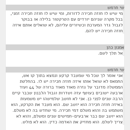
שי חרמש
¶
מי שיש לו חוזה חכירה לדורות, ומי שיש לו חוזה חכירה זמני,
בכל מקרה שניהם יורדים עם הטרקטור בלילה או בבוקר
לגבול גדר המערכת וכשיורים עליהם, לא שואלים אותם איזה
חוזה חכירה יש להם.
אמנון כהן
¶
אל תלך לשם.
שי חרמש
¶
אני אומר לך שכל מי שמעבד קרקע ונמצא בתוך קו אש,
החמאס לא שואל אותו איזה חוזה חכירה יש לו. בהחלטת
הממשלה מדובר על גזרה מאוד מאוד ברורה של 44 ועוד
ארבעה ישובים בעוטף עזה ושדרות וגבול הלבנון שכבר קיים
הרבה שנים לפני כן. אני לא חושב שלמישהו יש משמעות
באיזה חוזה חכירה הוא יושב שם. הוא מעבד את הקרקע, הוא
משתמש בה והוא משלם דמי חכירה. מי שחדש בה לא משלם.
הוא יושב שם כבר ארבעים-חמישים שנים ומשלם, והוא לא
צריך לשלם. הוא מחזיק את האדמה כדין. הוא לא פולש.