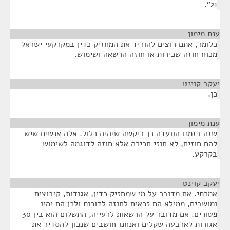
21".
ענת מימון
¶
כלומר, אתם רוצים להוריד את המחזיק כדין במקרקעי ישראל
מכוח חוזה שכירות או חוזה הרשאה ושימוש.
יעקב קוינט
¶
כן.
ענת מימון
¶
שזה בזמנו הוועדה כן ביקשה שיהיה כלול. אלה אנשים שיש
להם חוזים, לא חוזי חכירה אלא חוזה לדוגמה לשימוש
בקרקע.
יעקב קוינט
¶
אמרתי. אם מדובר על מי שמחזיק כדין, אגודות, קיבוצים
ומושבים, ממילא הם זכאים לחוזה לדורות ולכן הם יהיו
פטורים. אם מדובר על הרשאות לרעייה, התשלום הוא בין 30
אגורות לארבעה שקלים ואנחנו חושבים שנכון להסדיר את