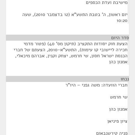
מישיבת ועדת הכספים
יום ראשון, ה' בטבת התשע"א (12 בדצמבר 2010), שעה
10:20
סדר היום
הצעת חוק יסודות התקציב (תיקון מס' 40) (פטור מדמי
חכירה ליישובי קו עימות), התשע"א-2010, הצעתם של חברי
הכנסת ישראל חסון, שי חרמש, יצחק וקנין, אברהם מיכאלי,
אמנון כהן
נכחו
¶
חברי הוועדה: משה גפני – היו"ר
שי חרמש
אמנון כהן
ציון פיניאן
פניה קירשנבאום