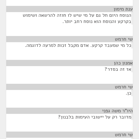
ענת מימון
¶
הנוסח היום חל גם על מי שיש לו חוזה להרשאה ושימוש
בקרקע והנוסח הוא נוסח רחב יותר.
שי חרמש
¶
כל מי שמעבד קרקע. אדם מקבל זכות למרעה לדוגמה.
אמנון כהן
¶
אז זה בסדר?
שי חרמש
¶
כן.
היו"ר משה גפני
¶
מדובר רק על יישובי העימות בלבנון?
שי חרמש
¶