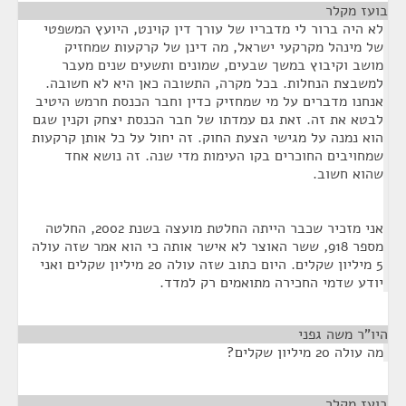
בועז מקלר
¶
לא היה ברור לי מדבריו של עורך דין קוינט, היועץ המשפטי
של מינהל מקרקעי ישראל, מה דינן של קרקעות שמחזיק
מושב וקיבוץ במשך שבעים, שמונים ותשעים שנים מעבר
למשבצת הנחלות. בכל מקרה, התשובה כאן היא לא חשובה.
אנחנו מדברים על מי שמחזיק כדין וחבר הכנסת חרמש היטיב
לבטא את זה. זאת גם עמדתו של חבר הכנסת יצחק וקנין שגם
הוא נמנה על מגישי הצעת החוק. זה יחול על כל אותן קרקעות
שמחויבים החוכרים בקו העימות מדי שנה. זה נושא אחד
שהוא חשוב.
אני מזכיר שכבר הייתה החלטת מועצה בשנת 2002, החלטה
מספר 918, ששר האוצר לא אישר אותה כי הוא אמר שזה עולה
5 מיליון שקלים. היום כתוב שזה עולה 20 מיליון שקלים ואני
יודע שדמי החכירה מתואמים רק למדד.
היו"ר משה גפני
¶
מה עולה 20 מיליון שקלים?
בועז מקלר
¶