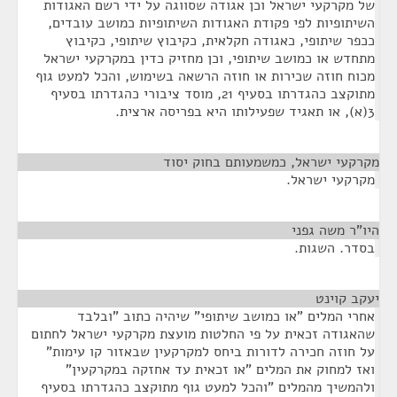
של מקרקעי ישראל וכן אגודה שסווגה על ידי רשם האגודות
השיתופיות לפי פקודת האגודות השיתופיות כמושב עובדים,
ככפר שיתופי, כאגודה חקלאית, כקיבוץ שיתופי, כקיבוץ
מתחדש או כמושב שיתופי, וכן מחזיק כדין במקרקעי ישראל
מכוח חוזה שכירות או חוזה הרשאה בשימוש, והכל למעט גוף
מתוקצב כהגדרתו בסעיף 21, מוסד ציבורי כהגדרתו בסעיף
3(א), או תאגיד שפעילותו היא בפריסה ארצית.
מקרקעי ישראל, כמשמעותם בחוק יסוד
¶
מקרקעי ישראל.
היו"ר משה גפני
¶
בסדר. השגות.
יעקב קוינט
¶
אחרי המלים "או כמושב שיתופי" שיהיה כתוב "ובלבד
שהאגודה זכאית על פי החלטות מועצת מקרקעי ישראל לחתום
על חוזה חכירה לדורות ביחס למקרקעין שבאזור קו עימות"
ואז למחוק את המלים "או זכאית עד אחזקה במקרקעין"
ולהמשיך מהמלים "והכל למעט גוף מתוקצב כהגדרתו בסעיף