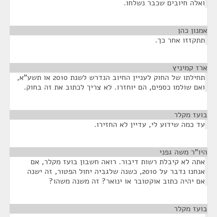
ואלה חיובים שכבר נשלחו.
אמנון כהן
¶
תתקזזו אחר כך.
ארז קמיניץ
¶
תחילתו של החוק לעניין החיוב הנדרש לשנת 2010 או תשע"א,
ואם שולמו כספים, הם יוחזרו. לא צריך לכתוב את זה בחוק.
בועז מקלר
¶
עד כמה שידוע לי, עדיין לא החזירו.
היו"ר משה גפני
¶
אתה לא קיבלת רשות דיבור. רואה חשבון בועז מקלר, אם
אנחנו נדבר על 2010, כשנה שלגביה יחול הפטור, זה ישנה
אם יהיה כתוב אוקטובר או ינואר? זה משנה משהו?
בועז מקלר
¶