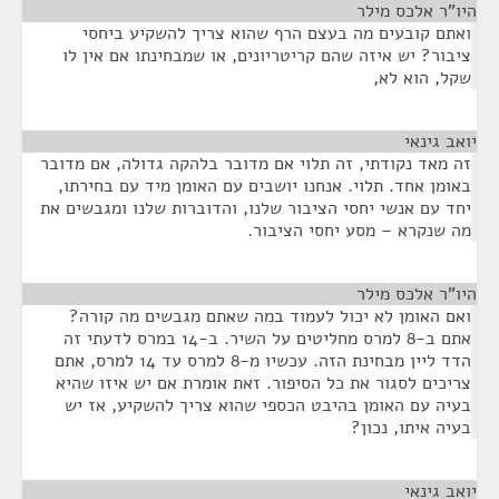
היו"ר אלכס מילר
¶
ואתם קובעים מה בעצם הרף שהוא צריך להשקיע ביחסי
ציבור? יש איזה שהם קריטריונים, או שמבחינתו אם אין לו
שקל, הוא לא,
יואב גינאי
¶
זה מאד נקודתי, זה תלוי אם מדובר בלהקה גדולה, אם מדובר
באומן אחד. תלוי. אנחנו יושבים עם האומן מיד עם בחירתו,
יחד עם אנשי יחסי הציבור שלנו, והדוברות שלנו ומגבשים את
מה שנקרא – מסע יחסי הציבור.
היו"ר אלכס מילר
¶
ואם האומן לא יכול לעמוד במה שאתם מגבשים מה קורה?
אתם ב-8 למרס מחליטים על השיר. ב-14 במרס לדעתי זה
הדד ליין מבחינת הזה. עכשיו מ-8 למרס עד 14 למרס, אתם
צריכים לסגור את כל הסיפור. זאת אומרת אם יש איזו שהיא
בעיה עם האומן בהיבט הכספי שהוא צריך להשקיע, אז יש
בעיה איתו, נכון?
יואב גינאי
¶