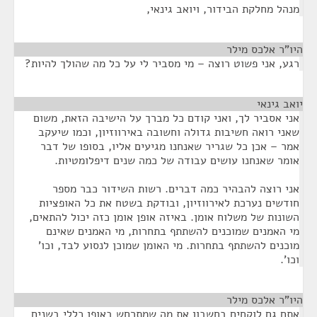
מנהל מחלקת הבידור, ויואב גינאי,
היו"ר אלכס מילר
¶
רגע, אני פשוט רוצה – מי מסביר לי על כל מה שהולך להיות?
יואב גינאי
¶
אני אסביר לך, ואני קודם כל מברך על הישיבה הזאת, משום
שאני רואה חשיבות גדולה וחשובה באירווזיון, וכמו שיעקב
אמר – אכן כל שגריר שאנחנו מגיעים אליו, בסופו של דבר
אומר שאנחנו עושים עבודה של כמה שנים דיפלומטיות.
אני רוצה להבהיר כמה דברים. רשות השידור כבר מספר
חודשים נערכת לאירווזיון, ובודקת בשטח את כל האופציות
השונות של משלוח אומן. באיזה אופן אומן כזה יכול להתאים,
מי האמנים שמוכנים להשתתף בתחרות, מי האמנים שאינם
מוכנים להשתתף בתחרות. מי האומן שמוכן לנסוע לבד, וכו'
וכו'.
היו"ר אלכס מילר
¶
אתם גם לוקחים בחשבון את מה שמתרחש באופן כללי בשנים