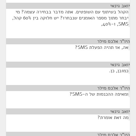
יואב גינאי
¶
הקהל בשיתוף עם השופטים. אתה מדבר בבחירה עצמה? מי
יבחר מתוך מספר האומנים שנבחרו? יש חלוקה בין 60% קהל,
SMS, ו-40%,
היו"ר אלכס מילר
¶
אה, אז תהיה הפעלת SMS?
יואב גינאי
¶
כמובן, כן.
היו"ר אלכס מילר
¶
ומאיפה ההכנסות של ה-SMS?
יואב גינאי
¶
מה זאת אומרת?
היו"ר אלכס מילר
¶