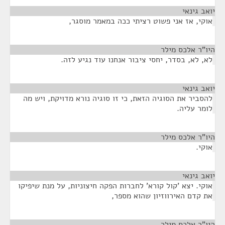
יואב גינאי
¶
אוקי, אז אני פשוט רציתי ככה במאמר מוסגר,
היו"ר אלכס מילר
¶
לא, לא, בסדר, יחסי ציבור אנחנו עוד נגיע לזה.
יואב גינאי
¶
להסביר את הסוגיה הזאת, כי זו סוגיה נורא מדויקת, ויש מה
לומר עליה.
היו"ר אלכס מילר
¶
אוקי.
יואב גינאי
¶
אוקי. יצא 'קול קורא' לחברות הפקה חיצוניות, על מנת שיפיקו
את קדם האירווזיון שהוא מספר,
היו"ר אלכס מילר
¶