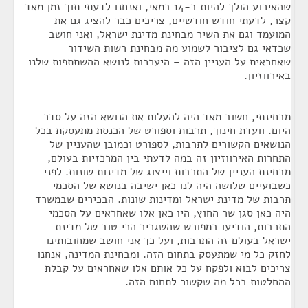
שהאירוע הולך להיות ב-14 במאי, ואנחנו לדעתי תוך זמן מאד
קצר, לדעתי חודש חודשיים, צריכים כבר להציג גם את
המועמד וגם את השיר מבחינת מדינת ישראל, ואני חושב
שכדאי גם לציבור לשמוע מה מבחינת רשות השידור
שאחראית על העניין הזה – היערכות לנושא ההשתתפות שלנו
באירווזיון.
מבחינתי, חשוב מאד היה להעלות את הנושא הזה על סדר
היום. וועדת חינוך, תרבות וספורט של הכנסת מתעסקת בכל
הנושאים הקשורים לתרבות, לספורט וכמובן שהעניין של
התחרות האירווזיון זה במה לדעתי בין המרכזיות בעולם,
מבחינת העניין של התרבות וייצוג של מדינות שונות. לפני
כשבועיים שלושה היה לנו כאן ישיבה בנושא של הסכמי
תרבות של מדינת ישראל ומדינות שונות. הבכירים שבמשרד
היה כאן סגן שר החוץ, היו כאן אלו שאחראים על הסכמי
התרבות, הודיעו במפורש שהשגריר הכי טוב של מדינת
ישראל בעולם זה התרבות, ועל כך אני חושב שמחובותינו
לחזק כל מי שמתעסק בתחום הזה. ומבחינת המדינה, אנחנו
צריכים לבוא ולפקח על כל אותם אלו שאחראים על קבלת
ההחלטות בכל מה שקשור לתחום הזה.