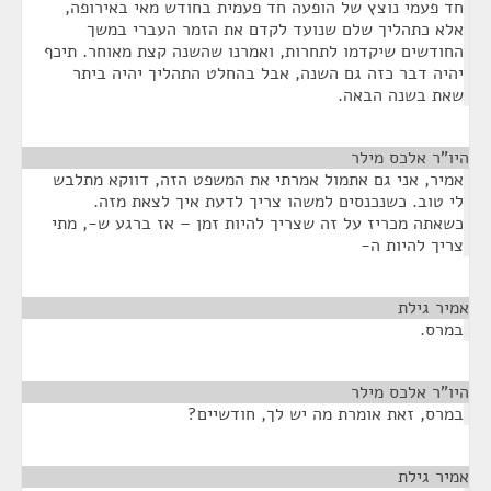
חד פעמי נוצץ של הופעה חד פעמית בחודש מאי באירופה,
אלא כתהליך שלם שנועד לקדם את הזמר העברי במשך
החודשים שיקדמו לתחרות, ואמרנו שהשנה קצת מאוחר. תיכף
יהיה דבר כזה גם השנה, אבל בהחלט התהליך יהיה ביתר
שאת בשנה הבאה.
היו"ר אלכס מילר
¶
אמיר, אני גם אתמול אמרתי את המשפט הזה, דווקא מתלבש
לי טוב. כשנכנסים למשהו צריך לדעת איך לצאת מזה.
כשאתה מכריז על זה שצריך להיות זמן – אז ברגע ש-, מתי
צריך להיות ה-
אמיר גילת
¶
במרס.
היו"ר אלכס מילר
¶
במרס, זאת אומרת מה יש לך, חודשיים?
אמיר גילת
¶