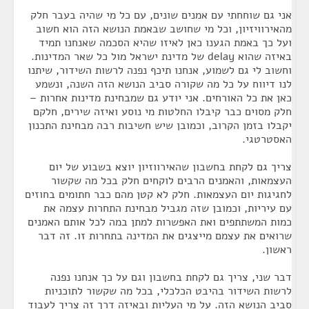
אני גם שוחחתי עם אמנים שונים, עם כל מי שהיה בעבר חלק
מהאירוויזיון, וכל מי שחושב שבאמת הנושא הזה הוא חשוב
ועל כך באמת הגענו כאן לאיזו שהיא הסכמה שאנחנו תמיד
באיזה שהוא delay של מדינת ישראל מול כל שאר המדינות.
וחשוב לי גם לשמוע, אנחנו תיכף נפנה לרשות השידור, שיתנו
לנו דיווח על כל מה שקורה סביב הנושא הזה השנה, ונשמע
כאן את כל האורחים. אני יודע גם שמבחינת מדינות אחרות –
חלק מסוים כבר קיבלו החלטות מי נוסע ואיזה שירים, חלקם
יקבלו בזמן הקרוב, וכמובן שיש חשיבות רבה מבחינת התכנון
האסטרטגי.
צריך גם לקחת בחשבון שהאירווזיון יוצא בשבוע של יום
העצמאות, והאמנים הרבים לוקחים חלק בכל מה שקשור
לחגיגות יום העצמאות. חלק לא קטן מהם כבר חתומים בחוזים
עם עיריות, וכמובן שזה מגביל מבחינת התחרות עצמה את
כמות המשתתפים ואת האפשרות למתן במה לכל אותם האמנים
שרואים את עצמם מייצגים את המדינה בתחרות זו. זה דבר
ראשון.
דבר שני, צריך גם לקחת בחשבון וגם על כך אנחנו נפנה
לרשות השידור בהיבט הכלכלי, בכל מה שקשור לתוכניות
סביב הנושא הזה. על מי העליות ובאיזה דרך זה צריך לעבוד