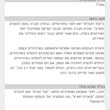
מתי?
יואב גינאי
¶
ה'קול הקורא' יצא לפני כחודשיים. נבחרה חברה בשם 'תוצרת
הארץ', שהיא חברה וותיקה שכבר הפיקה פסטיבלי זמר
ואירועים כאלה, והם אשר יפיקו עבור רשות השידור את
האירוע.
וועדת השיפוט מציעה אמנים שישתתפו באירווזיון עצמו.
אנחנו פונים לאמנים האלה האם הם מוכנים להופיע באירווזיון.
בנוסף, אמנים שרואים את עצמם ראויים להופיע באירווזיון,
יכולים להציע לוועדה את שמם, אם הם עומדים כמובן
בקריטריונים שזה ניסיון, יכולת לעמוד בפני קהל רב וכו'. יש
תקנון מאד מדויק בדבר הזה.
היו"ר אלכס מילר
¶
חכה, לפני שאנחנו ממשיכים הלאה. 'קול קורא' יצא לחברת
הפקה 'תוצרת הארץ', מה התקציב של ההפקה שעומד
לרשותם?