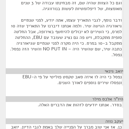
וגם כל הצוות שהיה שם, זה מבחינתו עבודה של 3 שנים
מאומצות, של דיפלומטיות לעשות בנורווגיה.
ודבר נוסף, לגבי התאריך עצמו, אתה יודע, לפני שנתיים
גיאורגיה הגישה שיר. ולמה אנחנו דיברנו על התאריך שזה 10
למרס, כי השירים לא יכולים להיחשף באירופה, אבל החלטה
סופית מתקבלת, ויש פה גם נציג שעובד עם EBU, ההחלטה
מתקבל ב-10 במרס. כי היה מקרה לפני שנתיים שגיאורגיה
כתבה שיר, שם שהשיר היה – NO PUT IN והשיר הזה נפסל.
נפסל.
יואב גינאי
¶
נפסל כי היה לו איזה סאב טקסט פוליטי על פי ה-EBU
ונפסלו שירים נוספים לאורך השנים.
היו"ר אלכס מילר
¶
בסדר. אנחנו יודעים לזהות את הדברים האלה.
יעקב נווה
¶
כן. אז אני שוב מברך על הפנייה שלך באמת לגבי הדיון. יואב