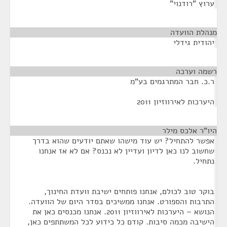
ערוץ "רודנוי"
מנהלת הוועדה
¶
יהודית גידלי
רשמה וערכה
¶
ר.כ. חבר המתרגמים בע"מ
היערכות לאירווזיון 2011
היו"ר אלכס מילר
¶
אפשר להתחיל? יש עוד מישהו שאתם יודעים שהוא בדרך
שחשוב לנו כאן לדיון ועדיין לא נכנס? אם לא אז אנחנו
נתחיל.
בוקר טוב לכולם, אנחנו פותחים ישיבת וועדת החינוך,
התרבות והספורט. אנחנו ממשיכים בסדר היום של הוועדה.
הנושא – היערכות לאירווזיון 2011. אנחנו מכנסים כאן את
הישיבה מכמה סיבות. קודם כל כידוע לכל המשתתפים כאן,