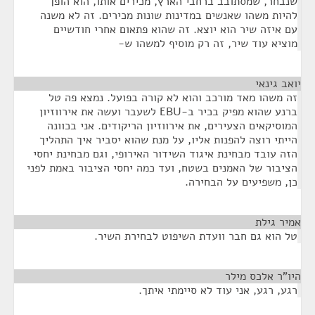
שנבחר, שמסתובב ברחבי הארץ, מכירים אותו, הוא הופך
להיות משהו שאנשים במדינות שונות מכירים. זה לא משנה
עם איזה שיר הוא יוצא. זה שהוא פתאום אחרי חודשיים
מוציא עוד שיר, זה רק מוסיף למשהו ש-
יואב גינאי
¶
זה משהו מאד מורכב והוא לא קורה בפועל. נמצא פה טל
ברנע שהוא מפיק בכיר ב-EBU לשעבר ועשה את אירווזיון
המוסיקאים הצעירים, את אירווזיון הריקודים. אני בכוונה
הייתי רוצה להפנות אליו, על מנת שהוא יסביר איך התהליך
הזה עובד מבחינת איגוד השידור האירופי, וגם מבחינת יחסי
הציבור של האמנים בשטח, ועד כמה יחסי הציבור באמת לפני
כן, משפיעים על הבחירה.
אמיר גילת
¶
טל הוא גם חבר וועדת השיפוט לבחירת השיר.
היו"ר אלכס מילר
¶
רגע, רגע, אני עוד לא סיימתי איתך.