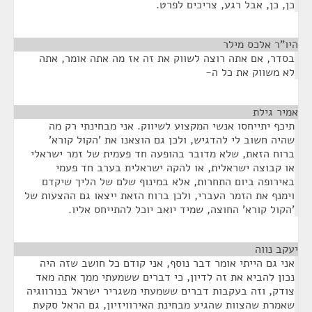
כן, כן, אבל רגע, צריכים לפרט.
היו"ר אלכס מילר
¶
בסדר, אם אתה רוצה לשווק את זה אז מה אתה אומר, אתה
לא משווק את כל ה-
אמיר גילת
¶
תיכף יתייחסו אנשי המקצוע לשיווק. אני מבחינתי רק מה
שהיה חשוב לי להדגיש, ולכן גם הוצאנו את 'הקול קורא'
ברוח הזאת, שלא מדובר בהופעה חד פעמית של זמר ישראלי
או קבוצה ישראלית, או להקה ישראלית בערב חד פעמי
באירופה ביום התחרות, אלא במינוף שלם של הליך שיקדם
וימנף את הזמר העברי, ולכן ברוח הזאת ייצאו גם ההצעות של
'הקול קורא' החוצה, שמיד יואב יוכל להתייחס אליו.
יעקב נווה
¶
אני גם הייתי אומר דבר נוסף, אני קודם כל חושב שזה היה
נכון להביא את זה לדיון, כי דברים ששמעתי ממך אתה מאד
צודק, וזה בעקבות דברים ששמעתי משגריר ישראל בנורווגיה
שאמרת שהצוות שהגיע מבחינת האירוויזיון, גם הראל סקעת