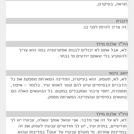
תראה, בעיקרון,
דוברת
¶
זה צריך להיות לפני כן.
היו"ר אלכס מילר
¶
לא, אבל אתם לא יכולים לבנות אסטרטגיה כמה הוא צריך
להשקיע בלי שאתם יודעים מי נבחר.
יואב גינאי
¶
לא, לא, תשמע. הוא בעיקרון, המדינה המארחת מספקת את כל
הדברים הבסיסיים שיש להם קשר לאותו שיר. כלומר – איפור,
תספורת, יחסי ציבור שמקבלים במקום. כל הנושאים האלה הם
נושאים בסיסיים שהמדינה המארחת מספק.
היו"ר אלכס מילר
¶
לא, לא על זה אני מדבר. אני שואל אותך שאלה, עכשיו יש לך
חודשיים, בחרת שיר, יש לך חודשיים עכשיו לשווק את זה
במדינות אחרות. מי משלם עכשיו על Tour במדינות שהוא