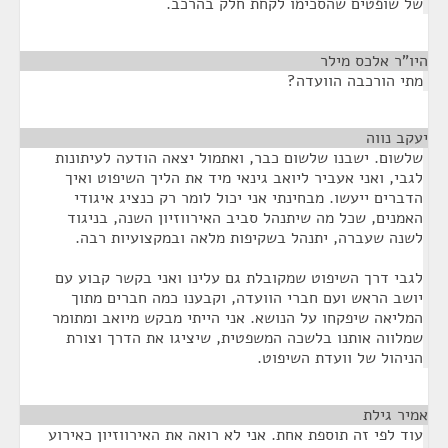
של שופטים שהסכימו לקחת חלק בהרכב.
היו"ר אלכס מילר
¶
מתי הורכבה הוועדה?
יעקב נווה
¶
שלשום. ישבנו שלשום כבר, ואתמול יצאה הודעה לעיתונות
לגבי, ואני אעביר ליואב גינאי מיד את הליך השיפוט ואיך
הדברים ייעשו. מבחינתי אני יכול לומר רק כנציג איגודי
האמנים, שכל מה שיתנהל סביב האירווזיון השנה, בניגוד
לשנה שעברה, יתנהל בשקיפות מלאה ובמקצועיות רבה.
לגבי דרך השיפוט שמקובלת גם עלינו ואני בקשר קבוע עם
יושב הראש ועם חברי הוועדה, וקבענו כמה חברים מתוך
המליאה שיפקחו על הנושא. אני הייתי מבקש מיואב ומתומר
שמלווה אותנו בלשכה המשפטית, שיציגו את הדרך וצורת
הניהול של וועדת השיפוט.
אמיר גילת
¶
עוד לפי זה תוספת אחת. אני לא רואה את האירווזיון כאירוע