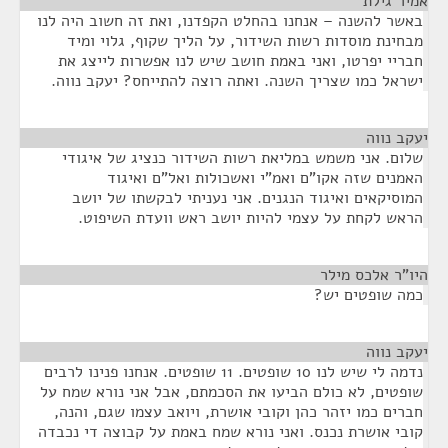
אמיר גילת
¶
באשר להשנה – אנחנו בהחלט הקפדנו, ואת זה חשוב היה לנו
מבחינת מוסדות רשות השידור, על הליך שקוף, גלוי ומיד
חבריי יפרטו, ואני באמת חושב שיש לנו אפשרות לייצג את
ישראל כמו שצריך השנה. ואתה רוצה להתייחס? יעקב נווה.
יעקב נווה
¶
שלום. אני משמש במליאת רשות השידור כנציג של איגודי
האמנים שזה אקו"ם ואמ"י ואשכולות ואל"ם ואיגוד
המוסיקאים ואיגוד הנגנים. אני נעניתי לבקשתו של יושב
הראש לקחת על עצמי להיות יושב ראש וועדת השיפוט.
היו"ר אלכס מילר
¶
כמה שופטים יש?
יעקב נווה
¶
נדמה לי שיש לנו 10 שופטים. 11 שופטים. אנחנו פנינו לרבים
שופטים, לא כולם הביעו את הסכמתם, אבל אני נורא שמח על
חברים כמו יזהר כהן וקובי אושרת, ויואב עצמו שגם, והנה,
קובי אושרת נכנס. ואני נורא שמח באמת על קבוצה די נכבדה