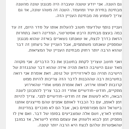
גם השנה. אני יודע ששנה שעברה היה מנגנון שונה מהשנה
מבחינת בחירת שיר ומועמד. השנה זה משהו שונה, אז גם
צריך לשמוע מה מבחינת העניין הזה.
ועניין נוסף שלדעתי חשוב להעלות אותו על סדר היום, זה עד
כמה בעצם מבחינת היבט אסטרטגי, המדינה רואה בתחרות
הזאת כדרך לנצח, או שאנחנו נשארים באיזה שהוא מנגנון
שמספיק שאנחנו משתתפים, אבל העניין של ניצחון זה דבר
שהוא הרבה יותר רחוק מבחינת העניין של המציאות.
ואני חושב שצריך לקחת בחשבון את כל הדברים. אני מקווה
מאד שגם הישיבה הזאת תהיה איזה שהוא דבר שהנגזרת של
הישיבה תהיה גם לאירוויזיון של 2012. זאת אומרת אני רואה
בחשיבות רבה שההכנות לדבר הזה צריכות להיות ממש
קרובות לאותו אירוע. זאת אומרת ממש אחרי שהאירוע
מתקיים, חודש-חודשיים אחרי זה כבר צריך להתכונן לשנה
הבאה, ולא לעשות את זה חודש-חודשיים לפני. צריך להיות
זמן לאומן, עם כל הכבוד לאותם אמנים שהם מייצגים אותנו
בישראל והם מפורסמים כאן, אבל הם לא מוכרים במדינות
מחוץ לארץ, ושם אלה שמצביעים בסופו של דבר. ואם אין לו
מספיק זמן לבוא ולשווק את עצמם מחוץ לישראל, אז כמובן
שהאפשרות שלהם לנצח היא הרבה יותר קטנה.