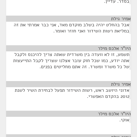
בסדר. עדיין.
אמיר גילת
¶
אבל בהחלט יהיה בשלב מוקדם מאד, אני כבר אמרתי את זה
במליאת רשות השידור ואני חוזר ואומר.
היו"ר אלכס מילר
¶
תשמע, זו לא וועדה בין משרדית שאתה צריך להיכנס ולקבל
אתה יודע, כמו שכל חוק עובר אצלנו שצריך לקבל התייעצות
של כל משרד ומשרד. זה אתם מחליטים בפנים.
אמיר גילת
¶
אדוני היושב ראש, רשות השידור תפעל לבחירת השיר לשנת
2012 בהקדם האפשרי.
היו"ר אלכס מילר
¶
אוקי.