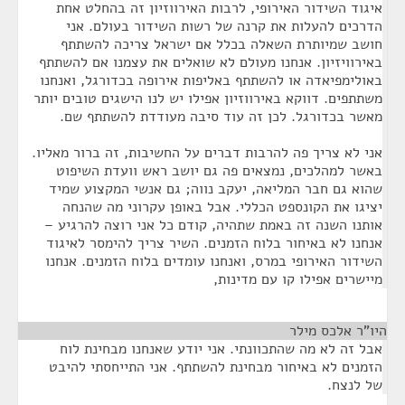
איגוד השידור האירופי, לרבות האירווזיון זה בהחלט אחת
הדרכים להעלות את קרנה של רשות השידור בעולם. אני
חושב שמיותרת השאלה בכלל אם ישראל צריכה להשתתף
באירוויזיון. אנחנו מעולם לא שואלים את עצמנו אם להשתתף
באולימפיאדה או להשתתף באליפות אירופה בכדורגל, ואנחנו
משתתפים. דווקא באירווזיון אפילו יש לנו הישגים טובים יותר
מאשר בכדורגל. לכן זה עוד סיבה מעודדת להשתתף שם.
אני לא צריך פה להרבות דברים על החשיבות, זה ברור מאליו.
באשר למהלכים, נמצאים פה גם יושב ראש וועדת השיפוט
שהוא גם חבר המליאה, יעקב נווה; גם אנשי המקצוע שמיד
יציגו את הקונספט הכללי. אבל באופן עקרוני מה שהנחה
אותנו השנה זה באמת שתהיה, קודם כל אני רוצה להרגיע –
אנחנו לא באיחור בלוח הזמנים. השיר צריך להימסר לאיגוד
השידור האירופי במרס, ואנחנו עומדים בלוח הזמנים. אנחנו
מיישרים אפילו קו עם מדינות,
היו"ר אלכס מילר
¶
אבל זה לא מה שהתכוונתי. אני יודע שאנחנו מבחינת לוח
הזמנים לא באיחור מבחינת להשתתף. אני התייחסתי להיבט
של לנצח.