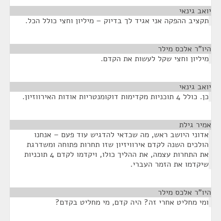
יואב גינאי
¶
תקציב ההפקה אני אגיד לך בדיוק – מיליון וחצי כולל הכל.
היו"ר אלכס מילר
¶
מיליון וחצי שקל לעשות את הקדם.
יואב גינאי
¶
כן. כולל 4 תוכניות מקדימות דוקומנטריות אודות האירווזיון.
אמיר גילת
¶
אדוני היושב ראש, מה שכדאי להדגיש עוד פעם – אנחנו
הולכים השנה לקדם אירוויזיון שזו תחרות פתוחה ומשדרגת
את התחרות עצמה, את ההליך כולו, ויקדמו לקדם 4 תוכניות
שיקדמו את הזמר העברי.
היו"ר אלכס מילר
¶
ומי מחליט אחרי זה? היה קדם, מי מחליט בקדם?