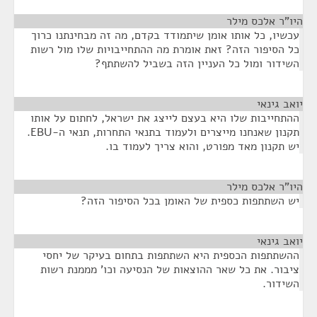
היו"ר אלכס מילר
¶
עכשיו, כל אותו אומן שיתמודד בקדם, מה זה מבחינתנו כרוך
כל הסיפור הזה? זאת אומרת מה ההתחייבויות שלו מול רשות
השידור ומול כל העניין הזה בשביל להשתתף?
יואב גינאי
¶
ההתחייבות שלו היא בעצם לייצג את ישראל, לחתום על אותו
תקנון שאנחנו מייצרים ולעמוד בתנאי התחרות, תנאי ה-EBU.
יש תקנון מאד מפורט, והוא צריך לעמוד בו.
היו"ר אלכס מילר
¶
יש השתתפות כספית של האומן בכל הסיפור הזה?
יואב גינאי
¶
ההשתתפות הכספית היא השתתפות בתחום בעיקר של יחסי
ציבור. את כל שאר ההוצאות של הנסיעה וכו' מממנת רשות
השידור.