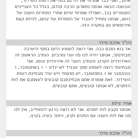
איתך, ואני כבר אמרתי את זה גם במליאת רשות השידור,
שבשנה הבאה אנחנו נתארגן הרבה קודם, בגלל כל העניינים
הקשורים בכך, ואפילו אמרתי שיום אחרי התחרות השנה של
2011, אנחנו נתחיל לעבוד על התחרות של 2012, להיות קצת
אירופאים גם במקרה הזה.
היו"ר אלכס מילר
¶
אז בוא נסכם ככה. אני רוצה לשמוע היום בסוף הישיבה
מבחינתך, אנחנו יהיה לנו פה שני נתיבים. הנתיב הראשון זה
האירווזיון הקרוב והנתיב השני זה אירווזיון 2012. אני
מבחינתי רוצה לשמוע ממך שנגיד לא יודע – 1 באוקטובר, 1
בנובמבר או 1 בספטמבר, יש מועמד ויש שיר מבחינת רשות
השידור. זאת אומרת אתם מבחינתכם קובעים לעצמכם את לוח
הזמנים, לא אנחנו קובעים, אתם קובעים.
אמיר גילת
¶
אנחנו נקבע לוח זמנים. אני לא רוצה כרגע להתחייב, אין לנו
פה את לוח השנה עם החגים וקיץ, ויותר בעיה בקיץ,
היו"ר אלכס מילר
¶