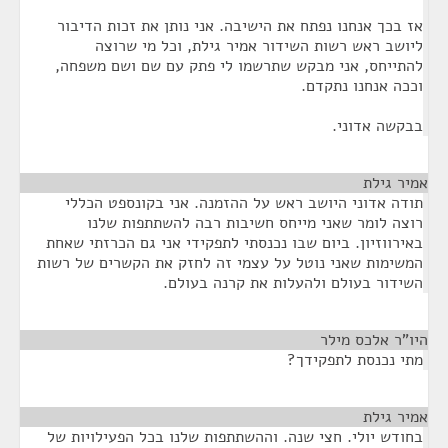
אז בכך אנחנו נפתח את הישיבה. אני נותן את זכות הדיבור
ליושב ראש רשות השידור אמיר גילת, וכל מי שרוצה
להתייחס, אני מבקש שתרשמו לי פתק עם שם ושם משפחה,
וככה אנחנו נתקדם.
בבקשה אדוני.
אמיר גילת
¶
תודה אדוני היושב ראש על ההזמנה. אני בקונספט הכללי
רוצה לומר שאני מייחס חשיבות רבה להשתתפות שלנו
באירווזיון. ביום שבו נכנסתי לתפקידי אני גם הכרזתי שאחת
המשימות שאני נוטל על עצמי זה לחזק את הקשרים של רשות
השידור בעולם ולהעלות את קרנה בעולם.
היו"ר אלכס מילר
¶
מתי נכנסת לתפקידך?
אמיר גילת
¶
בחודש יולי. חצי שנה. וההשתתפות שלנו בכל הפעילויות של