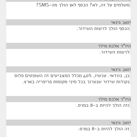
משלמים על זה, לא? הכסף לאן הולך מה-SMS?
יואב גינאי
¶
הכסף הולך לרשות השידור.
היו"ר אלכס מילר
¶
לרשות השידור.
יואב גינאי
¶
כן, בוודאי. עכשיו, 40% מכלל המצביעים זה השופטים פלוס
נקודות שידור שנערוך בכל מיני מקומות פריפריה בארץ.
היו"ר אלכס מילר
¶
וזה הולך להיות ב-8 במרס.
יואב גינאי
¶
זה הולך להיות ב-8 במרס.