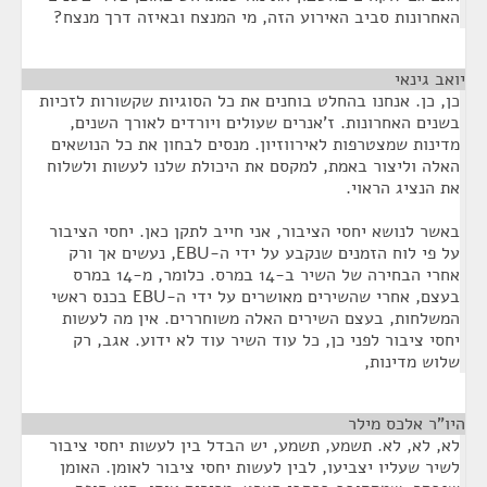
האחרונות סביב האירוע הזה, מי המנצח ובאיזה דרך מנצח?
יואב גינאי
¶
כן, כן. אנחנו בהחלט בוחנים את כל הסוגיות שקשורות לזכיות
בשנים האחרונות. ז'אנרים שעולים ויורדים לאורך השנים,
מדינות שמצטרפות לאירווזיון. מנסים לבחון את כל הנושאים
האלה וליצור באמת, למקסם את היכולת שלנו לעשות ולשלוח
את הנציג הראוי.
באשר לנושא יחסי הציבור, אני חייב לתקן כאן. יחסי הציבור
על פי לוח הזמנים שנקבע על ידי ה-EBU, נעשים אך ורק
אחרי הבחירה של השיר ב-14 במרס. כלומר, מ-14 במרס
בעצם, אחרי שהשירים מאושרים על ידי ה-EBU בכנס ראשי
המשלחות, בעצם השירים האלה משוחררים. אין מה לעשות
יחסי ציבור לפני כן, כל עוד השיר עוד לא ידוע. אגב, רק
שלוש מדינות,
היו"ר אלכס מילר
¶
לא, לא, לא. תשמע, תשמע, יש הבדל בין לעשות יחסי ציבור
לשיר שעליו יצביעו, לבין לעשות יחסי ציבור לאומן. האומן