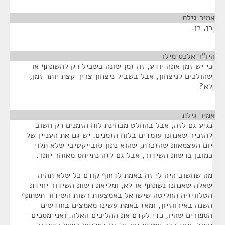
אמיר גילת
¶
כן, כן.
היו"ר אלכס מילר
¶
כי יש זמן אתה יודע, זה זמן שונה בשביל רק להשתתף או
שהולכים לניצחון, אבל בשביל ניצחון צריך קצת יותר זמן,
לא?
אמיר גילת
¶
נגיע גם לזה, אבל בהחלט מבחינת לוח הזמנים רק חשוב
להזכיר שאנחנו עומדים בלוח הזמנים. יש גם את העניין של
יום העצמאות שהזכרת, שהוא נתון סובייקטיבי שלא תלוי
כמובן ברשות השידור, אבל גם לזה נתייחס מאוחר יותר.
מה שחשוב היה לי זה באמת לדחוף קודם כל שלא תהיה
שאלה שאנחנו נשתתף או לא, ומליאת רשות השידור יחידת
הטלוויזיה החליטה שישראל באמצעות רשות השידור תשתתף
השנה באירווזיון, ומאז באמת עשינו מאמצים בחודשים
הספורים שהיו, כדי לקדם את ההליכים האלה. ואני מסכים