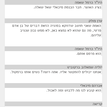
היו"ר כרמל שאמה
¶
נציג האוצר. חבר הכנסת מיכאלי שאל שאלה.
ערן פולק
¶
האמת שאני חושב שדווקא בסוגיה הזאת דברים של בן אדם
פרטי, מה גם שהוא לא נמצא כאן, לא ממש נכון שנגיב
עליהם.
היו"ר כרמל שאמה
¶
הוא פרסם אותם.
יוליה שמאלוב ברקוביץ
¶
אנחנו יכולים להתקשר אליו. אתה רוצה? נשים אותו ברמקול.
אברהם מיכאלי
¶
הוא קובע לנו מה ללבוש ומה לאכול.
קריאה
¶