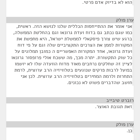
הוא לא בדיוק אדם פרטי.
ערן פולק
¶
אני אומר את ההתייחסות הכללית שלנו לנושא הזה. ראשית,
כמו שגם נכתב גם בדוח ועדת גרונאו וגם בהחלטת הממשלה,
ברגע שיש צורך פיסקאלי לממשלת ישראל, היא מחפשת את
המקורות לממן את הצרכים התקציביים שלה וגם על פי דוח
ועדת גרונאו, אחד המקורות האפשריים ה כמובן תמלוגים על
כל שוק התקשורת. יתרה מכך, מה ששכח אולי פרופסור גרונאו
לציין זה שחלקים נרחבים מאוד מדוח הוועדה שלו לא יושמו
בפועל לרבות פרקים שנוגעים בטלוויזיה הרב ערוצית, לרמת
התחרות ולרמת המחירים בטלוויזיה הרב ערוצית. לכן אני
חושב שהדברים פשוט לא נכונים.
רוברט טיבייב
¶
זאת תגובת האוצר.
ערן פולק
¶
כן.