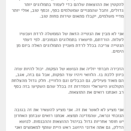
להקטין את ההוצאות שלהם כדי לעמוד בתמלוגים יותר
גדולים, וחבל שהמנויים שמשלמים כסף, וכסף טוב, אולי יותר
מדיי משלמים, יקבלו פתאום שירות פחות טוב.
אני לא מבין את הנטייה הזאת של הממשלה לרדת ועכשיו
לעלות. הורדתם, תישארו בתמלוגים הנמוכים. לפי דעתי
הנטייה צריכה בכלל לרדת מעניין התמלוגים האלה ביום מן
הימים.
הזכירה חברתי יוליה את הנושא של הפקות. יכול להיות שזה
כיוון ללכת בו. הלוואי ויהיו עוד הפקות, אבל גם בזה, אגב,
הם מאוד פעילים, גם הכבלים וגם הלוויין. חלק גדול מהצלחת
הקולנוע הישראלי והסדרות זה בכלל שהם השקיעו בזה כסף
רב ואנחנו רואים את התוצאות.
אני מציע לא לאשר את זה. אני מציע להשאיר את זה בגובה
הנוכחי ונראה, שהמדינה תמצא. אנחנו רואים שבזמן האחרון
יש חוסר אחריות גדול בניהול ההוצאות וההכנסות. לנושא
הדלק, גם אתה אדוני היושב ראש היית שותף למאמצים ואני