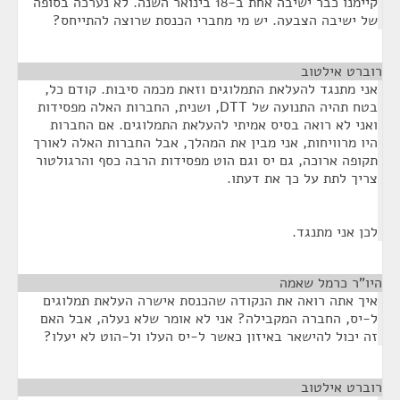
קיימנו כבר ישיבה אחת ב-18 בינואר השנה. לא נערכה בסופה
של ישיבה הצבעה. יש מי מחברי הכנסת שרוצה להתייחס?
רוברט אילטוב
¶
אני מתנגד להעלאת התמלוגים וזאת מכמה סיבות. קודם כל,
בטח תהיה התנועה של DTT, ושנית, החברות האלה מפסידות
ואני לא רואה בסיס אמיתי להעלאת התמלוגים. אם החברות
היו מרוויחות, אני מבין את המהלך, אבל החברות האלה לאורך
תקופה ארוכה, גם יס וגם הוט מפסידות הרבה כסף והרגולטור
צריך לתת על כך את דעתו.
לכן אני מתנגד.
היו"ר כרמל שאמה
¶
איך אתה רואה את הנקודה שהכנסת אישרה העלאת תמלוגים
ל-יס, החברה המקבילה? אני לא אומר שלא נעלה, אבל האם
זה יכול להישאר באיזון כאשר ל-יס העלו ול-הוט לא יעלו?
רוברט אילטוב
¶