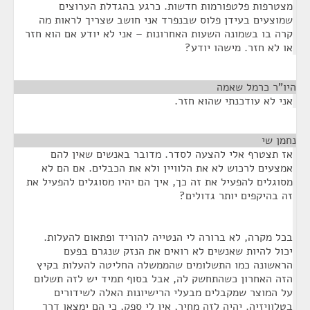
מצטרפות פלטפורמות חדשות. כרגע בהגדלת הערוצים
שמוצעים בעידן פלוס שבנפרד אני חושב שצריך לראות מה
קרה בו בשמונה השעות האחרונות – אני לא יודע אם הוא חזר
או לא חזר. מישהו יודע?
היו"ר כרמל שאמה
¶
אני לא עודכנתי שהוא חזר.
נחמן שי
¶
אז תצטרף אלי להצעה לסדר. מדובר באנשים שאין להם
אמצעים לרכוש לא את הלוויין ולא את הכבלים. אם הם לא
מסוגלים להפעיל את זה כך, איך הם יהיו מסוגלים להפעיל את
זה בהיקפים יותר גדולים?
בכל מקרה, לא ברורה לי הנטייה להוריד ופתאום להעלות.
יכול להיות שאנשים לא רואים את הנזק שנגרם בפעם
הראשונה כמו התשלומים שהממשלה החליטה להעלות בקיץ
הזה האחרון כשהתחשק לה, אבל בסוף תמיד יש לזה תשלום
על המוצר שמקבלים מבעלי הרישיונות האלה לשידורים
בטלוויזיה. יהיה לזה מחיר, אין לי ספק, כי הם ימצאו דרך