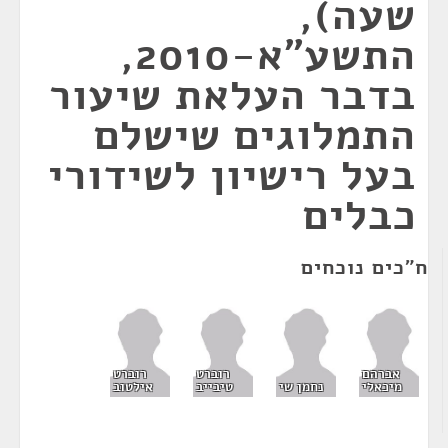
שעה),
התשע"א-2010,
בדבר העלאת שיעור
התמלוגים שישלם
בעל רישיון לשידורי
כבלים
ח"כים נוכחים
אברהם
רוברט
רוברט
מיכאלי
נחמן שי
טיבייב
אילטוב