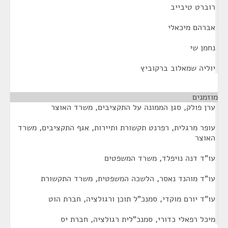
רוברט טיבייב
אברהם מיכאלי
נחמן שי
יוליה שמאלוב ברקוביץ
מוזמנים
¶
ערן פולק, סגן הממונה על התקציבים, משרד האוצר
עופר מרגלית, רפרנט תקשורת ותיירות, אגף התקציבים, משרד
האוצר
עו"ד דנה נויפלד, משרד המשפטים
עו"ד מוהנד נאסר, הלשכה המשפטית, משרד התקשורת
עו"ד יורם מוקדי, סמנכ"ל תוכן ורגולציה, חברת הוט
מיכל רפאלי כדורי, סמנכ"לית רגולציה, חברת יס