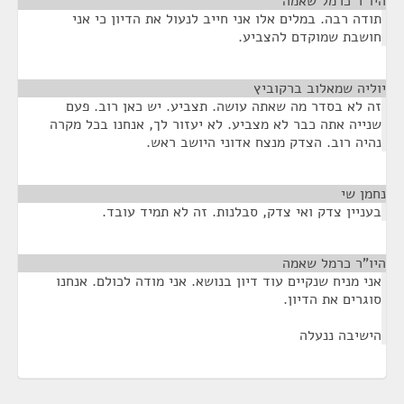
היו"ר כרמל שאמה
¶
תודה רבה. במלים אלו אני חייב לנעול את הדיון כי אני
חושבת שמוקדם להצביע.
יוליה שמאלוב ברקוביץ
¶
זה לא בסדר מה שאתה עושה. תצביע. יש כאן רוב. פעם
שנייה אתה כבר לא מצביע. לא יעזור לך, אנחנו בכל מקרה
נהיה רוב. הצדק מנצח אדוני היושב ראש.
נחמן שי
¶
בעניין צדק ואי צדק, סבלנות. זה לא תמיד עובד.
היו"ר כרמל שאמה
¶
אני מניח שנקיים עוד דיון בנושא. אני מודה לכולם. אנחנו
סוגרים את הדיון.
הישיבה ננעלה