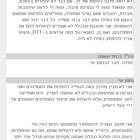
לא רואה סיבה לעשות את זה. אם כבר לא עומדים בהסכם,
מה שמאוד קשה לי כנציגת ציבור, קשה לי לדעת שיושבות
חברות, יושבים אתם נציגי ממשלה, מחליטים החלטות ופתאום
בעצם אין כאילו שום דבר ברור מאליו. כל דבר יכול מחר
להשתנות. אני חושבת שבכלל לא אמורים להעלות להם את
התמלוגים, ואם כן, התנאי של כמה ערוצים ב-DTT, פשוט
צריך להימחק כאילו לא היה.
היו"ר כרמל שאמה
¶
תודה. חבר הכנסת שי.
נחמן שי
¶
אני לא מבין מהיכן באה הנטייה להעלות את התמלוגים ואני
גם קורא שמועצת הכבלים לא שותפה לעניין. היא ממליצה
לשר התקשורת שלא להעלות את שיעור התמלוגים המשולם על
ידי בעל רישיון.
אני חושב שצריך להשתחרר מהמשטר הישן הזה של
התשלומים, להוריד אותם ולא להעלות אותם, מה גם שהתחרות
בשוק הזה הולכת וגדלה ואנחנו מקווים שהיא תגדל עוד יותר.