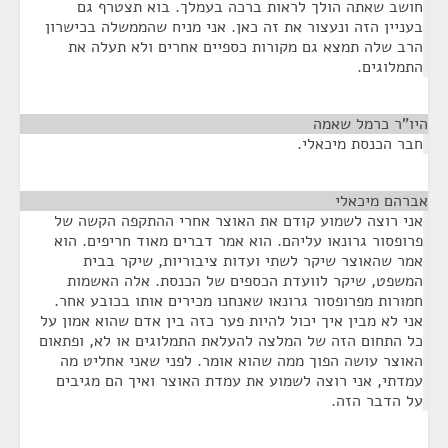
חושב שאתה הולך לראות ברכה בעמלך. בוא תצטרף גם
בעניין הזה ונעצור את זה כאן. אני מניח שהממשלה בכישרון
הרב שלה תמצא גם מקורות כספיים אחרים ולא תעלה את
התמלוגים.
היו"ר כרמל שאמה
¶
חבר הכנסת מיכאלי.
אברהם מיכאלי
¶
אני רוצה לשמוע קודם את האוצר אחרי ההתקפה הקשה של
פרופסור גרונאו עליהם. הוא אמר דברים מאוד חריפים. הוא
אמר שהאוצר שיקר לשתי ועדות ציבוריות, שיקר בבית
המשפט, שיקר לוועדת הכספים של הכנסת. אלה האשמות
חמורות מפרופסור גרונאו שאנחנו מכירים אותו בכובע אחר.
אני לא מבין איך יכול להיות פער כזה בין אדם שהוא אמון על
כל התחום הזה של המלצה להעלאת התמלוגים או לא, ופתאום
האוצר עושה הפוך ממה שהוא אומר. לפני שאני אחליט מה
עמדתי, אני רוצה לשמוע את עמדת האוצר ואיך הם מגיבים
על הדבר הזה.