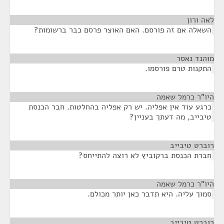
לאה ורון
¶
השאלה אם זה פורסם. האם האוצר פרסם כבר ברשומות?
מוהנד נאסר
¶
התקנות טרם פורסמו.
היו"ר כרמל שאמה
¶
כרגע עוד אין אפליה. יש רק אפליה בהחלטות. חבר הכנסת
טיבייב, מה דעתך בעניין?
רוברט טיבייב
¶
חברת הכנסת ברקוביץ לא רוצה להתייחס?
היו"ר כרמל שאמה
¶
סמוך עליה. היא תדבר כאן יותר מכולם.
רוברט טיבייב
¶