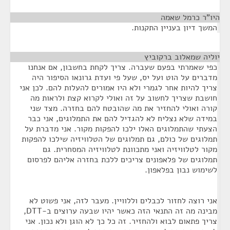
היו"ר כרמל שאמה
¶
המשך דיון בעניין התקנות.
יוליה שמאלוב ברקוביץ
¶
כפי שאמרתי בפעם שעברה. צריך לקחת בחשבון, אם אנחנו
מדברים על הוט ועל יס, שעל פי ועדת גרונאו הסיפור היה
צריך להיות אחר לגמרי ולא היו אמורים להעלות להם. לכן אני
חושבת שצריך לחשוב על זה ואולי לקרוא קצת ולראות מה
קורה ואולי להחזיר את מה שהובטח להם בחזרה. מצד שני
במידה שלא נצליח לא להגדיל להם את התמלוגים, אני כבר
הצעתי שהתמלוגים האלו ילכו להפקות מקור. אני מדברת על
תמלוגים של כולם, גם תמלוגים של הטלוויזיה שילכו להפקות
מקור לטלוויזיה ואני מתכוונת לטלוויזיה המסחרית. גם
תמלוגים של פלאפונים צריכים ללכת בחזרה אליהם לפרסום
לשימוש נבון בפלאפון.
אני רוצה לחזור לכבלים וללוויין. מעבר לזה, אני פשוט לא
מבינה מה זה התנאי הזה כאשר יהיו שבעה ערוצים ב-DTT,
צריך פתאום לבוא ולהחזיר. זה כל כך לא הוגן ולא נכון. אני