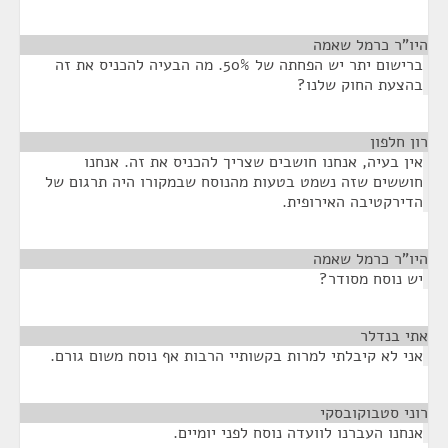
היו"ר כרמל שאמה
¶
ברישום יתר יש הפחתה של 50%. מה הבעיה להכניס את זה
בהצעת החוק שלנו?
רון חלפון
¶
אין בעיה, אנחנו חושבים שצריך להכניס את זה. אנחנו
חוששים שזה נשמט בטעות מהנוסח שבמקורו היה תרגום של
הדירקטיבה האירופית.
היו"ר כרמל שאמה
¶
יש נוסח מסודר?
אתי בנדלר
¶
אני לא קיבלתי למרות בקשותיי הרבות אף נוסח משום גורם.
רוני סטבוקובסקי
¶
אנחנו העברנו לוועדה נוסח לפני יומיים.