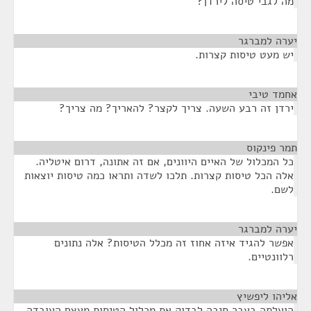
מה לגבי טיסה לירדן?
יערה למברגר
¶
יש מעט טיסות קצרות.
אחמד טיבי
¶
ירדן זה רבע השעה. צריך לקצר? להאריך? מה צריך?
תמר פינקוס
¶
כל המכלול של האיים היוונים, אם זה אתונה, דרום איטליה.
אלה הכל טיסות קצרות. תלכו לשדה ותראו כמה טיסות יוצאות
לשם.
יערה למברגר
¶
אפשר להגיד איזה אחוז זה מכלל הטיסות? אלה נתונים
רלוונטיים.
אליהו ליפשיץ
¶
הועלתה בעבר סיבה לבדוק את מכלול הטיסות מעצם העובדה