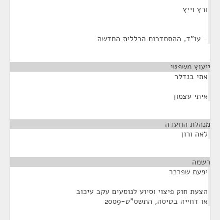
ורץ וייץ
- עו"ד, ההסתדרות הכללית החדשה
ייעוץ משפטי
¶
אתי בנדלר
איתי עצמון
מנהלת הוועדה
¶
לאה ורון
רשמה
¶
יפעת שפרכר
הצעת חוק פיצוי וסיוע לנוסעים עקב עיכוב
או דחייה בטיסה, התשס"ט-2009