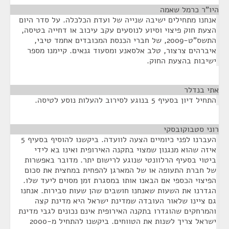
היו"ר כרמל שאמה
¶
אנחנו מתחילים ישיבה שנייה של ועדת הכלכלה. על סדר היום
הצעת חוק פיצוי וסיוע לנוסעים עקב עיכוב או דחייה בטיסה,
התשס"ט-2009, של חברי הכנסת המכובדים אחמד טיבי,
איברהים צרצור, טלב אלסאנע ומסעוד גנאים. קיימנו מספר
ישיבות בהצעת החוק.
אתי בנדלר
¶
התחיל דיון בסעיף 5 בנוגע לסירוב להעלות נוסע לטיסה.
רוני סטבוקובסקי
¶
העברנו לפני כיומיים הצעה לוועדה. ביקשנו להוסיף בסעיף 5
איזה שהוא מנגנון שמצוי בתקנה האירופית ואינו בא לידי
ביטוי בסעיף הרלוונטי שנוגע לרישום יתר. מדובר באפשרות
של חברת התעופה או של המארגן להפחית במחצית את סכום
הפיצוי הכספי אם הבאנו אותו במסגרת זמן מסוים ליעד שלו.
הגדרנו את השעות שאנחנו חושבים שהן שעות סבירות. אנחנו
גם ציינו שלאור העובדה שמדינת ישראל היא מדינת קצה
והמרחקים שהוגדרו בתקנה האירופית אינם נכונים לגבי מדינת
ישראל צריך לשנות את הטווחים. ביקשנו להתחיל מ-2000