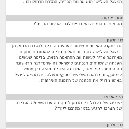
המעגל השלישי הוא ארצות הברית, המזרח הרחוק וכו'.
תמר פינקוס
¶
מה אומרת התקנה האירופית לגבי ארצות הברית?
רון חלפון
¶
גם בתקנה האירופית טיסות לארצות הברית ולמזרח הרחוק הן
במעגל השלישי. זה ברור מאליו. מכיוון שאנחנו מרוחקים
מאירופה צריך לעשות את ההתאמה הזאת. בדיקה שעשינו
העלתה שהטווחים הנכונים לישראל זה שהמדרגה הראשונה
תהיה 2000 קילומטר, המדרגה השנייה תהיה בין 2000
ל-4500 והמדרגה השלישית 4500 ומעלה. זה מוציא לפועל
באופן מדויק את הכוונה של התקנה האירופית.
וגיף אליאב
¶
יש סוג של בלבול בין מרחק לזמן. מה אם השאיפה הסבירה
של הצרכן להגיע בזמן מתוכנן ליעד?
רון חלפון
¶