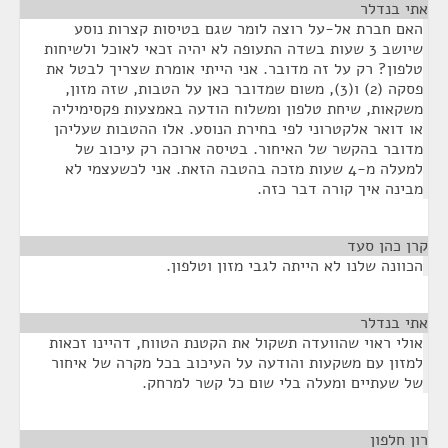
אתי בנדלר
¶
האם חברת אל-על רוצה לומר שגם בטיסות קצרות נוסע
שיושב 3 שעות בשדה התעופה לא יהיה זכאי לאוכל ולשיחות
טלפון? רק על זה מדובר. אני הייתי אומרת שצריך לבטל את
פסקה (2) ו(3), משום שמדובר כאן על הטבות, שזה מזון,
משקאות, שיחת טלפון ומשלוח הודעה באמצעות פקסימיליה
או דואר אלקטרוני לפי בחירת הנוסע. אלו ההטבות שעליהן
מדובר בהקשר של האיחור. בטיסה ארוכה רק עיכוב של
למעלה מ-4 שעות מזכה בהטבה הזאת. אני לכשעצמי לא
מבינה איך קורה דבר כזה.
קרן כהן סעד
¶
הכוונה שלנו לא הייתה לגבי מזון וטלפון.
אתי בנדלר
¶
אולי ראוי שהוועדה תשקול את הקטנת הטווח, דהיינו זכאות
למזון עם משקעות והודעה על העיכוב בכל מקרה של איחור
של שעתיים ומעלה בלי שום כל קשר למרחק.
רון חלפון
¶