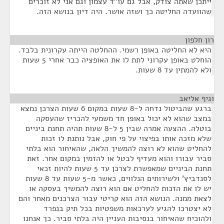
ייתכן שאתה צודק, אבל גם עו"ד עצמון וגם אני לא זוכרים
שהוועדה החליטה כך ושזה אושר. היה דיון בנושא הזה.
רון חלפון
¶
היא לא החליטה באופן רשמי. ההחלטה הייתה עקרונית בלבד.
הוחלט באופן עקרוני לתת לו את האופציה כבר אחרי 5 שעות
ולא להמתין עד 8 שעות.
וגיף אליאב
¶
ברגע שהביטול נדחה ל-8 שעות במקום 6 שעות הצרכן נמצא
במצב שהוא לא יכול באופן חד משמעי להכריז שהעסקה
בוטלה. ההצעה אמרה שבין 5 ל-8 שעות תהיה תחנת ביניים
שלא מזכה אותו בפיצוי על פי חוק, אבל נותנת לו זכות
להחליט שהוא לא רוצה להמשיך הלאה, שהאיחור הוא בלתי
סביר עבורו והוא מעדיף לבטל או להזמין במקום אחר. זאת
תחנת הביניים שמאפשרת לצרכן עד 5 שעות להיות זכאי
לסנדביץ' ולשירותים הנלווים, כאשר מ-5 שעות עד 8 שעות
יש לו את הזכות להחליט אם הוא רוצה להמשיך בעסקה או
לצאת ממנה. הנושא הזה הוא קריטי עבור הצרכנים מאחר והם
לא יצטרכו להגיע לערכאות משפטיות בכל תיק בנפרד
ולהוכיח שהאיחור בנסיבות העניין היה בלתי סביר. כך אנחנו