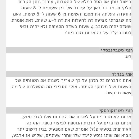
ביטול נותן את הסל המלא של ההטבות, עיכוב נותן הטבות
חלקיות. מדובר כאן על עיכוב של בין שעתיים ל-8 שעות.
הוועדה העלתה את מספר השעות מ-6 שעות ל-8 שעות. האם
מה שגברתי מציעה זה להעלות את זה ל-4 שעות, זאת אומרת
שאדם יהיה מעוכב 4 שעות בשדה התעופה ולא יהיה זכאי
לסנדביץ'? על זה אנחנו מדברים?
רוני סטבקובסקי
¶
לא.
אתי בנדלר
¶
אתם מדברים כל הזמן על כך שצריך לשנות את הטווחים של
השעות ושל מרחקי הטיסה. אולי תסבירי מה ההשלכות של מה
שאת מבקשת.
רוני סטבוקובסקי
¶
אנחנו לא מדברים על לשנות את הזכויות שלו לגבי סיוע,
אנחנו מדברים על הזכות הנוספת לפיצוי כספי. התקנה
האירופית בסעיף 2(7) אומרת שאם המפעיל בגין רישום יתר
מביא את אותו נוסע ליעד שלו אחרי שעתיים, שלוש או ארבע,