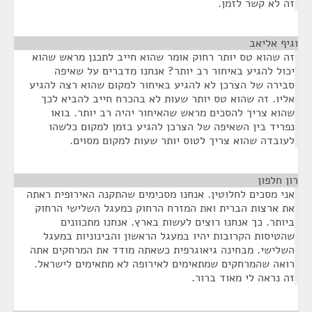
זה לא קשר לזמן.
וגיף אליאב
¶
זה שהוא טס יותר רחוק אומר שהוא חייב לתכנן מראש שהוא
יכול להגיע באיחור רב יותר? אנחנו מדברים על שאיפה
סבירה של הצרכן לא להגיע באיחור למקום שהוא רצה להגיע
אליו. זה שהוא טס יותר שעות לא בהכרח חייב להביא לכך
שהוא צריך להסכים מראש שהאיחור יהיה רב יותר. בואו
נפריד בין השאיפה של הצרכן להגיע בזמן למקום כלשהו
לעובדה שהוא צריך לטוס יותר שעות למקום מסוים.
רון חלפון
¶
אני מסכים לחלוטין. אנחנו מסכימים שהתקנה האירופית ראתה
את ארצות הברית ואת המזרח הרחוק כמעגל השלישי הרחוק
ביותר. כך אנחנו רוצים לעשות בארץ. אנחנו מתכוונים
שהטיסות הקרובות יהיו במעגל הראשון והבינוניות במעגל
השלישי. מבחינה גיאוגרפית כשאתה מודד את המרחקים אתה
רואה שהמרחקים שמתאימים לאירופה לא מתאימים לישראל.
זה נראה לי מאוד ברור.