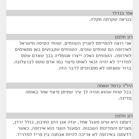
אתי בנדלר
¶
כנראה שקרתה תקלה.
רון חלפון
¶
אני רוצה להתייחס לעניין הטווחים. טווחי הטיסה מישראל
לאירופה הם טווחים שונים. הטווחים שקבועים כאן מתאימים
לאירופה. הטווחים האלה ייצרו אנומליה בכך שאדם שטס
למדריד לא יהיה זכאי לאותו פיצוי כמו אדם שטס לברצלונה.
ברור שאנחנו לא מתכוונים לדבר הזה.
היו"ר כרמל שאמה
¶
בכל טווח שהוא תהיה לך עיר שתיתן פיצוי אחר באותה
מדינה.
רון חלפון
¶
דעתנו היא שיש מעגל אחד, שזה אגן הים התיכון, כולל ירדן,
מצרים והמדינות השכנות. המעגל השני הוא אירופה, כאשר
לדעתנו באירופה לא צריכה להיות אבחנה בין פריז למדריד.