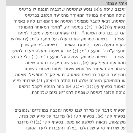
איתי עצמון
¶
עיכוב טיסה 6(א) נוסע שהטיסה שלגביה הונפק לו כרטיס
טיסה המריאה במועד המאוחר מהמועד הנקוב בכרטיס
הטיסה, זכאי לקבל ממפעיל הטיסה או מהמארגן סיוע כאמור
בסעיף 3(1)(א) ו-(ד); בסעיף זה, "מועד המאוחר מהמועד
הנקוב בכרטיס הטיסה" – (1) שעתיים ומעלה מעבר למועד
האמור – בטיסה למרחק שאינו עולה על 1500 ק"מ; (2) שלוש
שעות ומעלה מעבר למועד האמור – בטיסה למרחק שבין
1500 ק"מ ל-3500 ק"מ; (3) ארבע שעות ומעלה מעבר למועד
האמור – בטיסה למרחק העולה על 3500 ק"מ. (ב) בלי לגרוע
מהוראות סעיף קטן (א), נוסע שהונפק לו כרטיס טיסה
שהמריאה באיחור של חמש שעות ופחות משמונה שעות
מהמועד הנקוב בכרטיס הטיסה, זכאי לקבל ממפעיל הטיסה
או מהמארגן הטבות אלה: (1) החזר הוצאות; (2) שירותי סיוע
כאמור בסעיף 3(1)(ב) ו-(ג), אם בחר הנוסע לקבל כרטיס
טיסה חלופי לטיסה שצפויה להמריא ביום שלמחרת.
הסעיף מדבר על מקרה שבו טיסה עוכבה במועדים שנקובים
בסעיף קטן (א). בסעיף קטן (א) מדובר על סיוע של מזון,
משקאות, זכאות לטלפון או פקס. בסעיף קטן (ב)(1) מדובר
על שירותי סיוע של הלנה במלון והעברות ליעד הסופי.