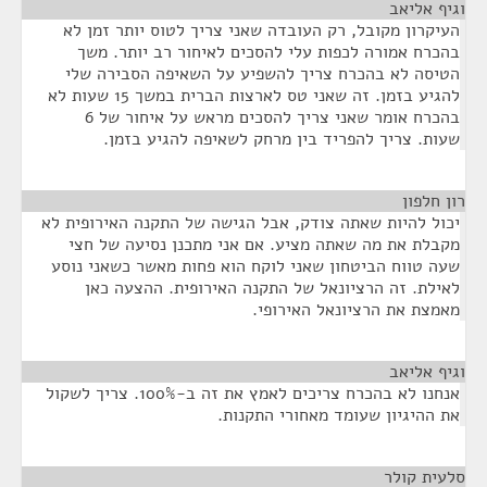
וגיף אליאב
¶
העיקרון מקובל, רק העובדה שאני צריך לטוס יותר זמן לא
בהכרח אמורה לכפות עלי להסכים לאיחור רב יותר. משך
הטיסה לא בהכרח צריך להשפיע על השאיפה הסבירה שלי
להגיע בזמן. זה שאני טס לארצות הברית במשך 15 שעות לא
בהכרח אומר שאני צריך להסכים מראש על איחור של 6
שעות. צריך להפריד בין מרחק לשאיפה להגיע בזמן.
רון חלפון
¶
יכול להיות שאתה צודק, אבל הגישה של התקנה האירופית לא
מקבלת את מה שאתה מציע. אם אני מתכנן נסיעה של חצי
שעה טווח הביטחון שאני לוקח הוא פחות מאשר כשאני נוסע
לאילת. זה הרציונאל של התקנה האירופית. ההצעה כאן
מאמצת את הרציונאל האירופי.
וגיף אליאב
¶
אנחנו לא בהכרח צריכים לאמץ את זה ב-100%. צריך לשקול
את ההיגיון שעומד מאחורי התקנות.
סלעית קולר
¶