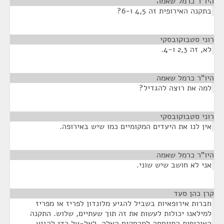
היו"ר כרמל שאמה
¶
בתקנה האירופית זה 4,5 ו-6?
רוני סטבוקובסקי
¶
לא, זה 2,3 ו-4.
היו"ר כרמל שאמה
¶
למה את רוצה להגדיל?
רוני סטבוקובסקי
¶
אין לנו את היעדים המקומיים כמו שיש באירופה.
היו"ר כרמל שאמה
¶
אני לא חושב שיש שוני.
קרן כהן סעד
¶
חברות אירופאיות בשביל להגיע מלונדון לפריז או מפריז
למילאנו יכולות לעשות את זה תוך שעתיים, שלוש. התקנה
האירופית התייחסה למרחקים האלה. לאל-על כדי להגיע