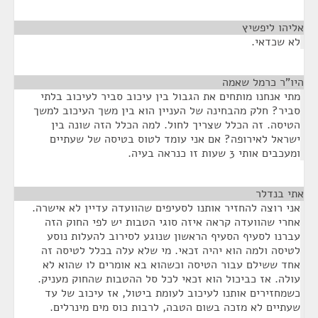
אליהו ליפשיץ
¶
לא שכדאי.
היו"ר כרמל שאמה
¶
מתי אנחנו מותחים את הגבול בין עיכוב סביר לעיכוב בלתי
סביר? חלק מהבחינה של העניין הוא בין משך העיכוב למשך
הטיסה. זה הכלל שצריך לחול. למה הכלל הזה שונה בין
ישראל לאירופה? אם אני עומד לטוס בטיסה של שעתיים
ומעכבים אותי 3 שעות זו כנראה בעיה.
אתי בנדלר
¶
אני רוצה להחזיר אותנו לסעיפים שהוועדה עדיין לא אישרה.
אחרי שהוועדה קראה איזה סוגי הטבות יש לפי החוק הזה
עברנו לסעיף הסעיף הראשון שנוגע לסירוב להעלות נוסע
לטיסה ולמה הוא יהיה זכאי. מי שלא עלה בכלל לטיסה זה
אחד ששילם עבור הטיסה וכשהוא בא אומרים לו שהוא לא
עולה. אז כביכול הוא זכאי לכל סל ההטבות שהחוק מעניק.
כשמחזירים אותנו לעיכוב לעומת ביטול, אז עיכוב של עד
שעתיים לא מזכה בשום הטבה, לרבות כוס מים מינרלים.