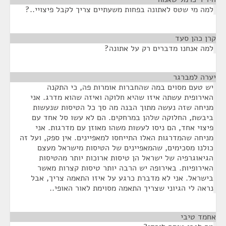
למה מי שטס לאתונה בפחות משעתיים צריך לקבל פיצויי..?
קרן כהן סעד
¶
למה אנחנו מדברים רק על אתונה?
יערה למברגר
¶
יש טעם מסוים במה שהחברות אומרות פה, כי התקנה
האירופית עשתה איזו שהיא חלוקה ואיזה שהוא מדרג. אני
מניחה שזה נעשה מתוך הבנה מה סך כל הטיסות שנעשות
ביבשת, החלוקה שלהן במרחקים. הם לא עשו סל אחד עם
פיצוי אחד, הם ניסו לעשות משהו מאוזן עם מדרגות. אני
מניחה שהמדרגות האלו התייחסו למאפיינים. אין ספק, ועל זה
כולנו מסכימים, שהמאפיינים של הטיסות מישראל מעצם
הגיאוגרפיה של ישראל הן טיסות ארוכות יותר מהטיסות
האירופיות. באירופה יש הרבה יותר טיסות קצרות מאשר
בישראל. אני לא מדברת כרגע על איזו התאמה צריך, אבל
נראה לי הגיוני שצריך התאמה מסוימת לאור האופי..
אחמד טיבי
¶