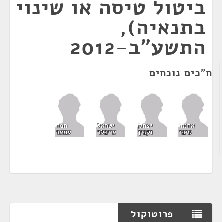
ביטול טיסה או שינוי
בתנאיה),
התשע"ב-2012
ח"כים נוכחים
אחמד
יצחק
ישראל
חמד
טיבי
וקנין
אייכלר
עמאר
פרוטוקול