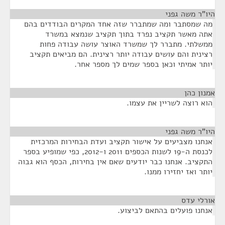
היו"ר משה גפני
¶
מה שמסתבר ומה שמתברר שזה אחד המקרים הבודדים בהם
אתה מאשר תקציב נפרד בתוך תקציב שנמצא במשרד
ממשלתי. מתברר לך שמשרד האוצר עושה עבודה פחות
רצינית והם עושים עבודה יותר רצינית. הם מביאים תקציב
יותר אמיתי וכאן בספר שמים לך מספר אחר.
אמנון כהן
¶
הוא רוצה לשריין את עצמו.
היו"ר משה גפני
¶
אנחנו מצביעים על אישור תקציב ועדת הבחירות המרכזית
לכנסת ה-19 לשנות הכספים 2011 ו-2012, כפי שמופיע בספר
התקציב. אנחנו כבר יודעים שאם אין בחירות, הכסף הוא גבוה
יותר ואז יחזירו ממנו.
אורלי עדס
¶
אנחנו פועלים בהתאם לביצוע.