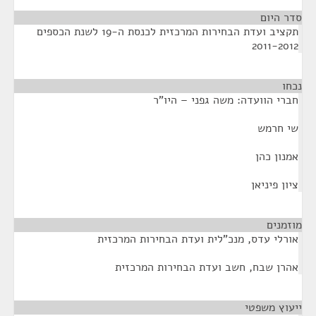
סדר היום
תקציב ועדת הבחירות המרכזית לכנסת ה-19 לשנת הכספים
2011-2012
נכחו
¶
חברי הוועדה: משה גפני – היו"ר
שי חרמש
אמנון כהן
ציון פיניאן
מוזמנים
¶
אורלי עדס, מנכ"לית ועדת הבחירות המרכזית
אהרן שבח, חשב ועדת הבחירות המרכזית
ייעוץ משפטי
¶