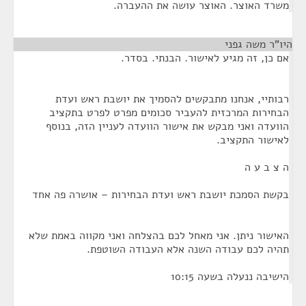
משרד האוצר. האוצר עושה את ההעברה.
היו"ר משה גפני
¶
אם כן, זה מגיע לאישור. הבנתי. בסדר.
רבותיי, אנחנו מתבקשים להסמיך את יושבת ראש ועדת
הבחירות המרכזית להעביר סכומים מפרט לפרט בתקציב
הוועדה ואני מבקש את אישור הוועדה לעניין הזה, בנוסף
לאישור התקציב.
ה צ ב ע ה
בקשת הסמכת יושבת ראש ועדת הבחירות – אושרה פה אחד
האישור ניתן. אני מאחל לכם בהצלחה ואני מקווה באמת שלא
תהיה לכם עבודה השנה אלא העבודה השוטפת.
הישיבה ננעלה בשעה 10:15