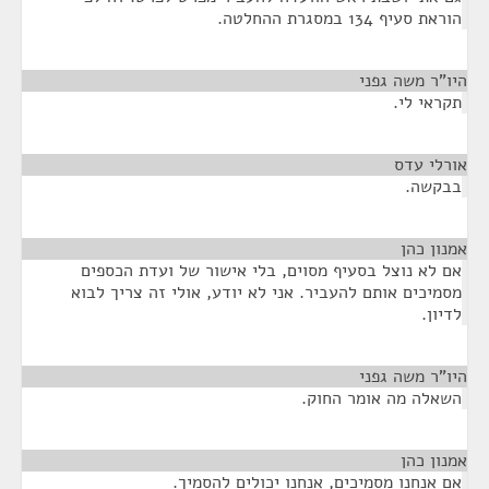
הוראת סעיף 134 במסגרת ההחלטה.
היו"ר משה גפני
¶
תקראי לי.
אורלי עדס
¶
בבקשה.
אמנון כהן
¶
אם לא נוצל בסעיף מסוים, בלי אישור של ועדת הכספים
מסמיכים אותם להעביר. אני לא יודע, אולי זה צריך לבוא
לדיון.
היו"ר משה גפני
¶
השאלה מה אומר החוק.
אמנון כהן
¶
אם אנחנו מסמיכים, אנחנו יכולים להסמיך.