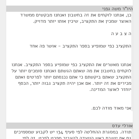
היו"ר משה גפני
¶
כן, אנחנו לוקחים את זה בחשבון ואנחנו מבקשים ממשרד
האוצר שמכין את התקציב, שיכין אותו יותר מדויק.
ה צ ב ע ה
התקציב כפי שמופיע בספר התקציב - אושר פה אחד
אנחנו מאשרים את התקציב כפי שמופיע בספר התקציב. אנחנו
לוקחים בחשבון את מה שאתם הגשתם ואנחנו סומכים יותר על
התקציב שאתם ביקשתם כי אתם נכנסתם יותר לפרטים ואתם
מכירים את זה יותר. אם אכן יהיה תקציב גבוה יותר, הכסף
יוחזר לאוצר המדינה.
אני מאוד מודה לכם.
אורלי עדס
¶
תודה. במסגרת ההחלטה לפי סעיף 134 יש לקבוע שמסמיכים
גם את יושבת ראש הוועדה להעביר מפרט לפרט. זה לפי