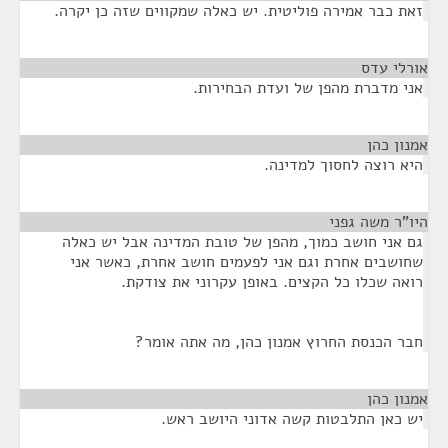
זאת כבר אמירה פוליטית. יש כאלה שמקווים שזה כן יקרה.
אורלי עדס
¶
אני מדברת מהפן של ועדת הבחירות.
אמנון כהן
¶
היא רוצה לחסוך למדינה.
היו"ר משה גפני
¶
גם אני חושב כמוך, מהפן של טובת המדינה אבל יש כאלה
שחושבים אחרת וגם אני לפעמים חושב אחרת, כאשר אני
רואה שכלו כל הקצים. באופן עקרוני את צודקת.
חבר הכנסת החרוץ אמנון כהן, מה אתה אומר?
אמנון כהן
¶
יש כאן התלבטות קשה אדוני היושב ראש.