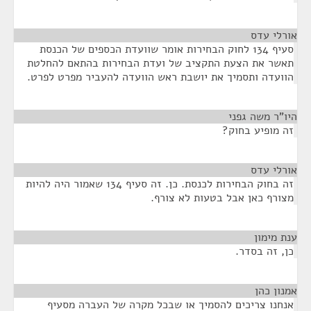
אורלי עדס
¶
סעיף 134 לחוק הבחירות אומר שוועדת הכספים של הכנסת
תאשר את הצעת התקציב של ועדת הבחירות בהתאם להחלטת
הוועדה ותסמיך את יושבת ראש הוועדה להעביר מפרט לפרט.
היו"ר משה גפני
¶
זה מופיע בחוק?
אורלי עדס
¶
זה בחוק הבחירות לכנסת. כן. זה סעיף 134 שאמור היה להיות
מצורף כאן אבל בטעות לא צורף.
ענת מימון
¶
כן, זה בסדר.
אמנון כהן
¶
אנחנו צריכים להסמיך או שבכל מקרה של העברה מסעיף