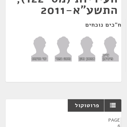
התשע"א-2011
ח"כים נוכחים
ציון
פיניאן
אמנון כהן
משה גפני
שי חרמש
פרוטוקול
¶
PAGE
6