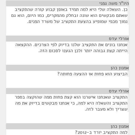
היו"ר משה גפני
¶
כן. השאלה שלי היא למה תמיד באופן קבוע קורה שהתקציב
שאתם מבקשים הוא שונה ובחלק מהמקרים, כמו היום, הוא גם
נמוך מכפי שמופיע בהצעת התקציב של משרד הפנים.
אורלי עדס
¶
אנחנו בונים את התקציב שלנו בדיוק לפי הצרכים. ההקצאה
הייתה קצת גבוהה יותר ולכן הגענו לסכום הזה.
אמנון כהן
¶
הביצוע הוא פחות או ההצעה פחותה?
אורלי עדס
¶
התקציב שאנחנו אישרנו הוא קצת פחות ממה שהוקצה בספר
התקציב והשאלה היא למה, כי אנחנו מבקשים בדיוק את מה
שצריך ולא מעבר לזה.
אמנון כהן
¶
למה התקציב יורד ב-2012?