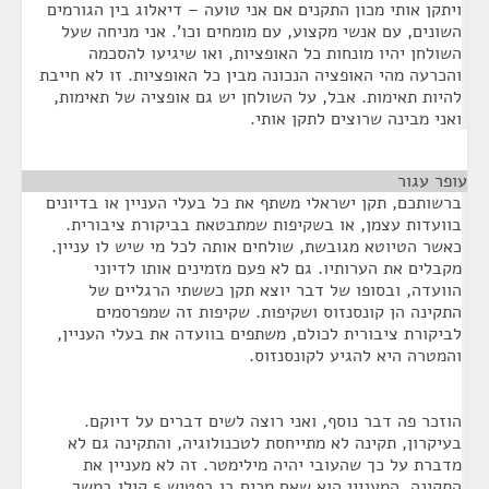
ויתקן אותי מכון התקנים אם אני טועה – דיאלוג בין הגורמים
השונים, עם אנשי מקצוע, עם מומחים וכו'. אני מניחה שעל
השולחן יהיו מונחות כל האופציות, ואו שיגיעו להסכמה
והכרעה מהי האופציה הנכונה מבין כל האופציות. זו לא חייבת
להיות תאימות. אבל, על השולחן יש גם אופציה של תאימות,
ואני מבינה שרוצים לתקן אותי.
עופר עגור
¶
ברשותכם, תקן ישראלי משתף את כל בעלי העניין או בדיונים
בוועדות עצמן, או בשקיפות שמתבטאת בביקורת ציבורית.
כאשר הטיוטא מגובשת, שולחים אותה לכל מי שיש לו עניין.
מקבלים את הערותיו. גם לא פעם מזמינים אותו לדיוני
הוועדה, ובסופו של דבר יוצא תקן כששתי הרגליים של
התקינה הן קונסנזוס ושקיפות. שקיפות זה שמפרסמים
לביקורת ציבורית לכולם, משתפים בוועדה את בעלי העניין,
והמטרה היא להגיע לקונסנזוס.
הוזכר פה דבר נוסף, ואני רוצה לשים דברים על דיוקם.
בעיקרון, תקינה לא מתייחסת לטכנולוגיה, והתקינה גם לא
מדברת על כך שהעובי יהיה מילימטר. זה לא מעניין את
התקינה. המעניין הוא שאם מכים בו בפטיש 5 קילו במשך