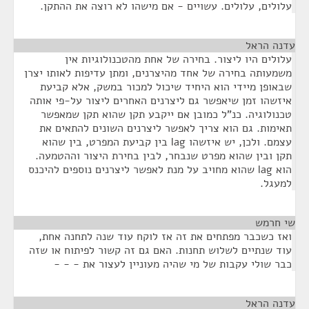
עלולים, עלולים. עשויים - אם מישהו לא רוצה את ההתקן.
עדנה הראל
¶
עלולים היו ליצור. בחירה של אחת מהטכנולוגיות אין
משמעותה בחירה של אחד מהיצרנים, ומתן עדיפות לאותו יצרן
שבאופן מיידי הוא היחיד שיכול למכור במשק, אלא קביעת
איזשהו זמן שיאפשר גם ליצרנים האחרים ליצור על-פי אותה
טכנולוגיה. כנ"ל כמובן אם ייקבע תקן שהוא תקן שמאפשר
תאימות. גם הוא צריך לאפשר ליצרנים השונים להתאים את
עצמם. ולכן, יש איזשהו lag בין קביעת המפרט, בין שהוא
תקן ובין שהוא מפרט שנבחר, לבין בחירת היצור וההטמעה.
הוא lag שהוא מחויב על מנת לאפשר ליצרנים נוספים להיכנס
למעגל.
שי חרמש
¶
ואז כשכבר מפתחים את זה אז לוקח עוד שנה לתחנה אחת,
עוד שנתיים לשלוש תחנות. האם גם זה קשור לפיתוח או שזה
כבר שולי עקבות של מי שהיה מעוניין לעצור את - - -
עדנה הראל
¶