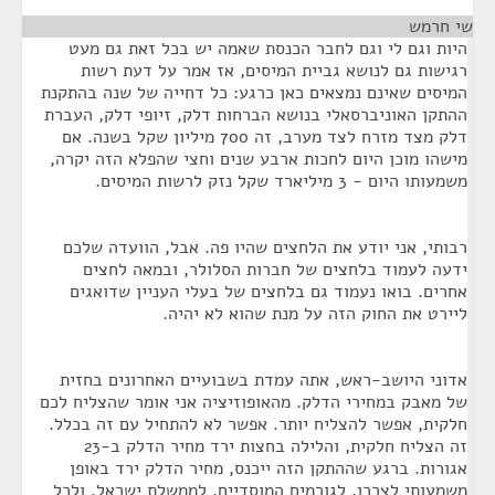
שי חרמש
¶
היות וגם לי וגם לחבר הכנסת שאמה יש בכל זאת גם מעט
רגישות גם לנושא גביית המיסים, אז אמר על דעת רשות
המיסים שאינם נמצאים כאן כרגע: כל דחייה של שנה בהתקנת
ההתקן האוניברסאלי בנושא הברחות דלק, זיופי דלק, העברת
דלק מצד מזרח לצד מערב, זה 700 מיליון שקל בשנה. אם
מישהו מוכן היום לחכות ארבע שנים וחצי שהפלא הזה יקרה,
משמעותו היום - 3 מיליארד שקל נזק לרשות המיסים.
רבותי, אני יודע את הלחצים שהיו פה. אבל, הוועדה שלכם
ידעה לעמוד בלחצים של חברות הסלולר, ובמאה לחצים
אחרים. בואו נעמוד גם בלחצים של בעלי העניין שדואגים
ליירט את החוק הזה על מנת שהוא לא יהיה.
אדוני היושב-ראש, אתה עמדת בשבועיים האחרונים בחזית
של מאבק במחירי הדלק. מהאופוזיציה אני אומר שהצליח לכם
חלקית, אפשר להצליח יותר. אפשר לא להתחיל עם זה בכלל.
זה הצליח חלקית, והלילה בחצות ירד מחיר הדלק ב-23
אגורות. ברגע שההתקן הזה ייכנס, מחיר הדלק ירד באופן
משמעותי לצרכן, לגורמים המוסדיים, לממשלת ישראל, ולכל