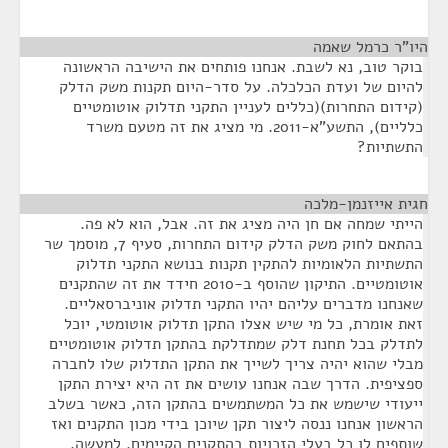
היו"ר כרמל שאמה
¶
בוקר טוב, נא לשבת. אנחנו פותחים את הישיבה הראשונה
להיום של ועדת הכלכלה. על סדר-היום תקנות משק הדלק
(קידום התחרות)(כללים לעניין התקני תדלוק אוטומטיים
כלליים), התשע"א-2011. מי מציג את זה מטעם משרד
התשתיות?
חגית אייזנמן-מלכה
¶
הייתי שמחה אם חן היה מציג את זה. אבל, הוא לא פה.
בהתאם לחוק משק הדלק קידום התחרות, סעיף 7, מוסמך שר
התשתיות הלאומיות להתקין תקנות בנושא התקני תדלוק
אוטומטיים. התיקון שהוסף ב-2010 חידד את זה שהתקנים
שאנחנו מדברים עליהם יהיו התקני תדלוק אוניברסאליים.
זאת אומרת, כל מי שיש אצלו התקן תדלוק אוטומטי, יוכל
לתדלק בכל תחנת דלק שמתדלקת בהתקן תדלוק אוטומטיים
מבלי שהוא יהיה צריך לשייך את התקן התדלוק שלו לחברה
ספציפית. הדרך שבה אנחנו עושים את זה היא יצירת התקן
ייעודי שישמש את כל המשתמשים בהתקן הזה, כאשר בשלב
הראשון אנחנו ננסה ליצור תקן שיוכן בידי מכון התקנים ואז
שותפים לו כל בעלי הזכויות בהתקנים הקיימים. למעשה,