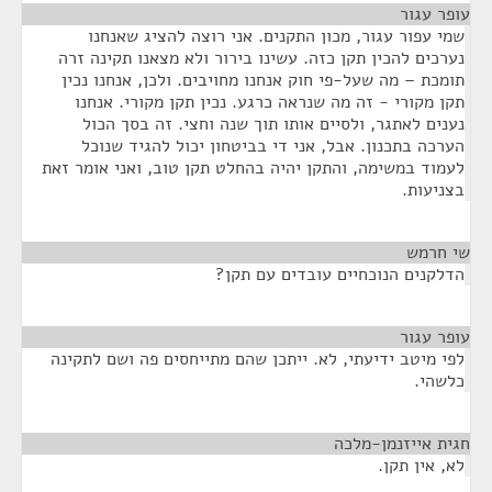
עופר עגור
¶
שמי עפור עגור, מכון התקנים. אני רוצה להציג שאנחנו
נערכים להכין תקן כזה. עשינו בירור ולא מצאנו תקינה זרה
תומכת – מה שעל-פי חוק אנחנו מחויבים. ולכן, אנחנו נכין
תקן מקורי - זה מה שנראה כרגע. נכין תקן מקורי. אנחנו
נענים לאתגר, ולסיים אותו תוך שנה וחצי. זה בסך הכול
הערכה בתכנון. אבל, אני די בביטחון יכול להגיד שנוכל
לעמוד במשימה, והתקן יהיה בהחלט תקן טוב, ואני אומר זאת
בצניעות.
שי חרמש
¶
הדלקנים הנוכחיים עובדים עם תקן?
עופר עגור
¶
לפי מיטב ידיעתי, לא. ייתכן שהם מתייחסים פה ושם לתקינה
כלשהי.
חגית אייזנמן-מלכה
¶
לא, אין תקן.