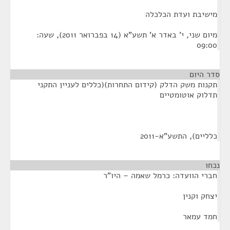
מישיבת ועדת הכלכלה
מיום שני, י' באדר א' תשע"א (14 בפברואר 2011), שעה:
09:00
סדר היום
תקנות משק הדלק (קידום התחרות)(כללים לעניין התקני
תדלוק אוטומטיים
כלליים), התשע"א-2011
נכחו
¶
חברי הוועדה: כרמל שאמה – היו"ר
יצחק וקנין
חמד עמאר