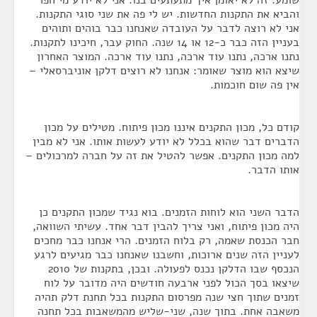
שומע. זה לא יאומן איך מתעתעים בנו. אני לא יודע מי חפר
והביא את התקנות החדשות. יש לי פה את שני סוגי התקנות.
אני לא רוצה לדבר על העובדה שאנחנו כבר בוהים ותוהים
בעניין הזה כבר כ-12 או 14 שנה. החוק עבר, חיכינו לתקנות.
נתנו ארכה, נתנו עוד ארכה, נתנו עוד ארכה. המוצר האחרון
שיצא הוא מוצר שאומר: אנחנו לא רוצים דלקן אוניברסאלי –
אין פה שום חוכמות.
קודם כל, מכון התקנים איננו מכון פיתוח. מטילים על מכון
הדברים דבר שהוא בכלל לא יודע לעשות אותו. אני לא מבין
למה מכון התקנים. אפשר להטיל את זה על חברה למרכולים –
אותו הדבר.
הדבר השני הוא לוחות הזמנים. בוא נגיד שמכון התקנים כן
היה מכון פיתוח, ואני צריך להבין דבר אחד. עשיתי השוואה,
חבר הכנסת שאמה, רק בלוח הזמנים. הרי אנחנו כבר מחכים
לעניין הזה שנים ארוכות, וחשבנו שאנחנו כבר מגיעים לרגע
הנכסף שבו הדלקן נכנס לפעולה. ובכן, בתקנות של 2010
שיצאו בסך הכול לפני ארבעה חודשים היה מדובר על לוח
זמנים שתוך חצי שנה מפרסום התקנות בכל תחנת דלק תהיה
משאבה אחת. בתוך שנה, שני-שליש מהמשאבות בכל תחנה