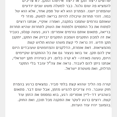
שרוצים ליצור תקן או ליצור איזשהו התקן. לא צריכים
להמציא פה שום גלגל. כבר למעלה משש שנים יודעים
שהפתרון ישנו. הפתרון הוא לא של ספק אחד, אלא הוא של
כמה. זוהי תחרות שיכולה להיות בריאה למשק. מוזר לי
שאותם גורמים שתמכו בתקנה, ואמרו: אוקיי, אנחנו רוצים
לפתוח את כל החסמים ולפתוח את השוק לתחרות שהיא תחרות
בריאה, פתאום אותם גורמים אומרים: רגע, נעשה stop, נעביר
את זה למכון התקנים ושמכון התקנים יבדוק את התקן, יתקנן
תקן חדש. זה נראה לי קצת משהו שהוא תלוש קצת
מהמציאות. זאת אומרת, הדלקנים והפזומטים שעובדים היום
אין להם תקן. אז בואו נעצור גם את כל ההתקנים שקיימים
היום, נעשה פאוזה– לא קרה כלום. רק כשיהיה תקן ישראלי,
אנחנו ניתן להם לעבוד. נראה את צה"ל עובד בלי התקני
תדלוק, ואת משטרת ישראל.
קורה פה הליך שהוא קצת בלתי סביר. נמצאים כרגע בהפרת
חוק שעבר. היו צריכים להגיש מזמן, אבל שום דבר. פתאום
כשהגיע דד-ליין אומרים: רגע, בוא נמסמס את הזמן עוד
קצת. רוצים כרגע לעקר את התקנה מכל תוכן, ואת החוק.
בהמשך יהיו עוד הערות.