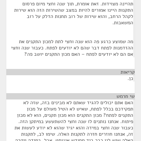
תהיינה מצוידות. זאת אומרת, תוך שנה וחצי מיום פרסום
התקנות היינו אמורים להיות במצב שהשירות הזה הוא שירות
לקהל הרחב, והוא שירות של רוב תחנות הדלק על רוב
המשאבות.
מה שמוצע כרגע פה הוא שנה וחצי לתת למכון התקנים את
ההזדמנות לפתח דבר שהם לא יודעים לפתח. כעבור שנה וחצי
אם הם לא יודעים לפתח – האם מכון התקנים יושב פה?
קריאות
¶
כן.
שי חרמש
¶
האם אתם יכולים להגיד שאתם לא מבינים בזה, שזה לא
תפקידכם בכלל לפתח, שאיש לא הטיל מעולם על מכון
התקנים לפתח? מכון התקנים הוא מכון תקנים, הוא לא מכון
פיתוח. אנחנו נותנים לו שנה וחצי להשתעשע במיתקן הזה.
כעבור שנה וחצי במידה והוא יגיד שהוא לא יודע לעשות את
זה, אנחנו חוזרים חזרה לתקנות האלה. שימו לב, לתקנות
האלה שיש לנו כבר ביד מחודש אוגוסט. אבל, במידה ויקרה