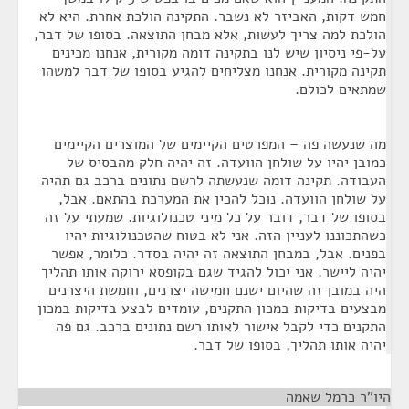
חמש דקות, האביזר לא נשבר. התקינה הולכת אחרת. היא לא
הולכת למה צריך לעשות, אלא מבחן התוצאה. בסופו של דבר,
על-פי ניסיון שיש לנו בתקינה דומה מקורית, אנחנו מכינים
תקינה מקורית. אנחנו מצליחים להגיע בסופו של דבר למשהו
שמתאים לכולם.
מה שנעשה פה – המפרטים הקיימים של המוצרים הקיימים
כמובן יהיו על שולחן הוועדה. זה יהיה חלק מהבסיס של
העבודה. תקינה דומה שנעשתה לרשם נתונים ברכב גם תהיה
על שולחן הוועדה. נוכל להכין את המערכת בהתאם. אבל,
בסופו של דבר, דובר על כל מיני טכנולוגיות. שמעתי על זה
כשהתכוננו לעניין הזה. אני לא בטוח שהטכנולוגיות יהיו
בפנים. אבל, במבחן התוצאה זה יהיה בסדר. כלומר, אפשר
יהיה ליישר. אני יכול להגיד שגם בקופסא ירוקה אותו תהליך
היה במובן זה שהיום ישנם חמישה יצרנים, וחמשת היצרנים
מבצעים בדיקות במכון התקנים, עומדים לבצע בדיקות במכון
התקנים כדי לקבל אישור לאותו רשם נתונים ברכב. גם פה
יהיה אותו תהליך, בסופו של דבר.
היו"ר כרמל שאמה
¶