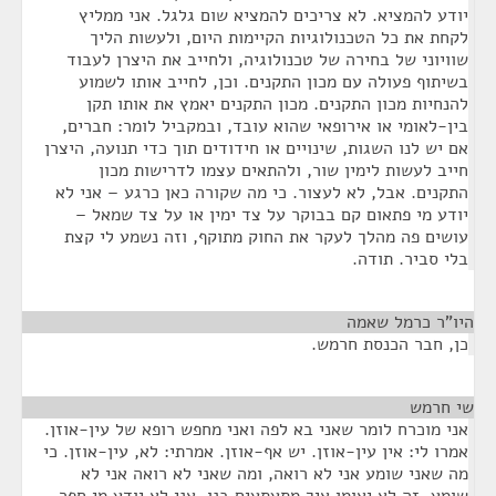
יודע להמציא. לא צריכים להמציא שום גלגל. אני ממליץ
לקחת את כל הטכנולוגיות הקיימות היום, ולעשות הליך
שוויוני של בחירה של טכנולוגיה, ולחייב את היצרן לעבוד
בשיתוף פעולה עם מכון התקנים. וכן, לחייב אותו לשמוע
להנחיות מכון התקנים. מכון התקנים יאמץ את אותו תקן
בין-לאומי או אירופאי שהוא עובד, ובמקביל לומר: חברים,
אם יש לנו השגות, שינויים או חידודים תוך כדי תנועה, היצרן
חייב לעשות לימין שור, ולהתאים עצמו לדרישות מכון
התקנים. אבל, לא לעצור. כי מה שקורה כאן כרגע – אני לא
יודע מי פתאום קם בבוקר על צד ימין או על צד שמאל –
עושים פה מהלך לעקר את החוק מתוקף, וזה נשמע לי קצת
בלי סביר. תודה.
היו"ר כרמל שאמה
¶
כן, חבר הכנסת חרמש.
שי חרמש
¶
אני מוכרח לומר שאני בא לפה ואני מחפש רופא של עין-אוזן.
אמרו לי: אין עין-אוזן. יש אף-אוזן. אמרתי: לא, עין-אוזן. כי
מה שאני שומע אני לא רואה, ומה שאני לא רואה אני לא