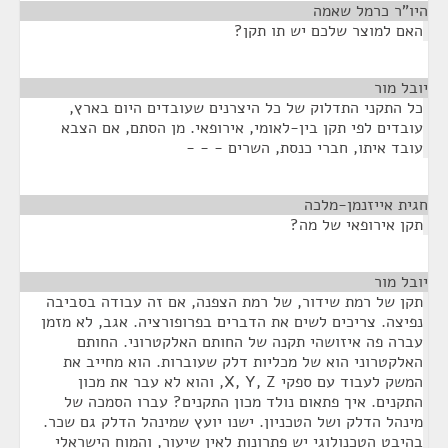
היו"ר כרמל שאמה
¶
האם למוצר שלכם יש תו תקן?
יובל מור
¶
כל התקני התדלוק של כל היצרנים שעובדים היום בארץ,
עובדים לפי תקן בין-לאומי, אירופאי. מן הסתם, אם הצבא
עובד איתו, חברי כנסת, השרים - - -
חגית אייזנמן-מלכה
¶
תקן אירופאי של מה?
יובל מור
¶
תקן של רמת שידור, של רמת הצפנה, אם זה עבודה בסביבה
נפיצה. צריכים לשים את הדברים בפרופורציה. אגב, לא מזמן
עברה פה איזושהי תקנה של החותם האלקטרוני. החותם
האלקטרוני הוא של מכליות דלק שעוברות. הוא מחייב את
המשק לעבוד עם ספקי X, Y, Z, והוא לא עבר את מכון
התקנים. איך פתאום נולד מכון התקנים? עברו הסמכה של
מינהל הדלק ושל הטכניון. ישנו יועץ שמינהל הדלק גם שכר.
בהיבט הטכנולוגי יש פתרונות לאין שיעור, והמוח הישראלי