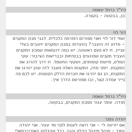
היו"ר כרמל שאמה
¶
כן, בבקשה - בקצרה.
דור לוי
¶
שמי דור לוי ואני מפורום רפורמה כלכלית. לגבי מכון התקנים
– מדוע זה הועבר? בוועדות במכון התקנים יושבים בעלי
עניין. זו לא פעם ראשונה. יש כמה דוגמאות שמכון התקנים
העביר תקנים שפוגעים בבטיחות ובבריאות הציבור: שקי
המלט, מיטות קומותים, ושקעי החשמל. זו דרך להרוג את
התקנות. יותר מזה, התקנות האלה מעבר לזה שהן יהרגו את
התקנות, הן גם יהרגו את חברות הדלק הקטנות. יש לכם פה
נייר עמדה קצר, ובו מפורטת הדרך איך.
היו"ר כרמל שאמה
¶
תודה. עופר עגור ממכון התקנים, בבקשה.
יהודה גסנר
¶
אם יורשה לי – אני רוצה לענות לפני מר עגור. אני יהודה
גסנר - מנהל מינהל הדלק והגז. ככל שהדלקן האוניברסאלי