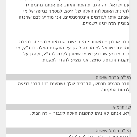
עם ישראל. זה הגברת התחרותיות. אם אנחנו נותנים יד
לתקנות האומללות האלה של 2011, למסמך כניעה של מי
שכתב אותו לגורמים אינטרסנטיים, אני מודיע לכם שהנזק
בעניין הזה יגיע לשמיים.
דבר אחרון – מאחוריי היום ישנם גורמים צרכניים. במידה
ומדינת ישראל לא מוכנה להגן על התקנות האלה בבג"ץ, אני
כבר מודיע שכרגע יש מי שמוכן ללכת לבג"ץ, ולהגן על
תקנות אוגוסט 2010. אני מציע לחזור לתקנות - - -
היו"ר כרמל שאמה
¶
חבר הכנסת חרמש, הדברים שלך נשמעים כמו דברי כניעה
לנוסח התקנות.
שי חרמש
¶
לא, אנחנו לא ניתן לתקנות האלה לעבור – זה הכול.
היו"ר כרמל שאמה
¶
תבוא ותשנה. למה רק להתלונן?