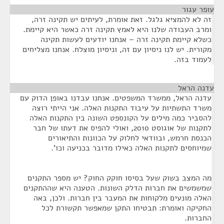
עופר עגור
¶
זה לא להמציא גלגל. זאת אומרת, לעיתים יש תקינה זרה,
ומרב העבודה שלנו היא לאמץ תקינה זרה כאשר היא קיימת.
כשלא קיימת תקינה זרה – אנחנו יודעים לעשות תקינה
מקורית. יש לנו ניסיון עם זה, וניסיון מוצלח. אנחנו מצליחים
לעמוד בזה.
עדנה הראל
¶
עדנה הראל, ממשרד המשפטים. אנחנו עבדנו באופן הדוק עם
משרד התשתיות על עיבוד התקנות האלה. אני הייתי רוצה
להסביר כמה מילים על הקונספט השונה בין התקנות האלה
לתקנות של אוגוסט 2010, ואולי להפיס את דעתו של חבר
הכנסת חרמש, ובוודאי לחלוק על הכוונות והתיאורים
שמיוחסים לתקנות האלה כאילו מדובר בכניעה וכו'.
מה המצב בשוק שעל בסיסו חוקק החוק? יש מספר התקנים
שמשמשים את חברות הדלק השונות. הטענה היא שההתקנים
האלה מונעים מלקוחות את המעבר בין חברות. ולכן, באה
החקיקה ואומרת: תבטיחו התקן שמאפשר תקשורת לכל
החברות.