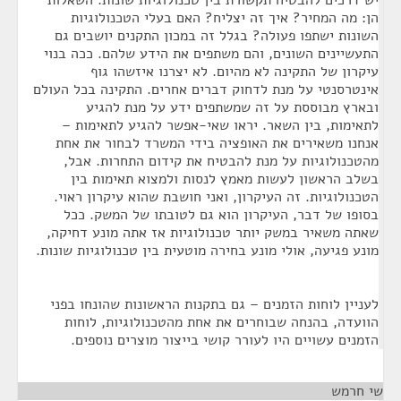
יש דרכים להבטיח תקשורת בין טכנולוגיות שונות. השאלות
הן: מה המחיר? איך זה יצליח? האם בעלי הטכנולוגיות
השונות ישתפו פעולה? בגלל זה במכון התקנים יושבים גם
התעשיינים השונים, והם משתפים את הידע שלהם. ככה בנוי
עיקרון של התקינה לא מהיום. לא יצרנו איזשהו גוף
אינטרסנטי על מנת לדחוק דברים אחרים. התקינה בכל העולם
ובארץ מבוססת על זה שמשתפים ידע על מנת להגיע
לתאימות, בין השאר. יראו שאי-אפשר להגיע לתאימות –
אנחנו משאירים את האופציה בידי המשרד לבחור את אחת
מהטכנולוגיות על מנת להבטיח את קידום התחרות. אבל,
בשלב הראשון לעשות מאמץ לנסות ולמצוא תאימות בין
הטכנולוגיות. זה העיקרון, ואני חושבת שהוא עיקרון ראוי.
בסופו של דבר, העיקרון הוא גם לטובתו של המשק. ככל
שאתה משאיר במשק יותר טכנולוגיות אז אתה מונע דחיקה,
מונע פגיעה, אולי מונע בחירה מוטעית בין טכנולוגיות שונות.
לעניין לוחות הזמנים – גם בתקנות הראשונות שהונחו בפני
הוועדה, בהנחה שבוחרים את אחת מהטכנולוגיות, לוחות
הזמנים עשויים היו לעורר קושי בייצור מוצרים נוספים.
שי חרמש
¶