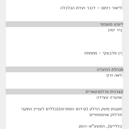
ליאור רותם – דובר ועדת הכלכלה
ייעוץ משפטי
¶
ניר ימין
רן סלבצקי - מתמחה
מנהלת הוועדה
¶
לאה ורון
קצרנית פרלמנטארית
¶
אושרה עצידה
תקנות משק הדלק (קידום התחרות)(כללים לעניין התקני
תדלוק אוטומטיים
כלליים), התשע"א-2011