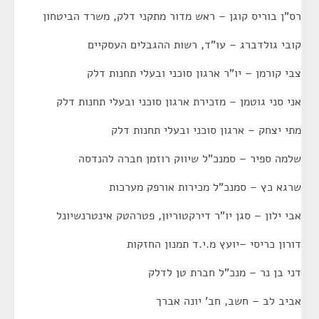
רס"ן בוריס קוגן – ראש מדור מתקני דלק, משרד הביטחון
קובי גולדברג – עו"ד, רשות ההגבלים העסקיים
צבי קורמן – יו"ר ארגון סוכני ובעלי תחנות דלק
אני סני גוטמן – מזכירת ארגון סוכני ובעלי תחנות דלק
מתי יצחק – ארגון סוכני ובעלי תחנות דלק
שלמה ספיר – סמנכ"ל שיווק רוזמן חברה להנדסה
שרגא כץ – סמנכ"ל מכירות אורפק מערכות
אבי ילון – סגן יו"ר דירקטוריון, פטרהטק אינטרנשיונל
דורון כריסי –יועץ מ.י.ד תמנון החזקות
דני בן נר – מנכ"ל חברת טן לדלק
אביב לב – חשב, חב' יונה אברך