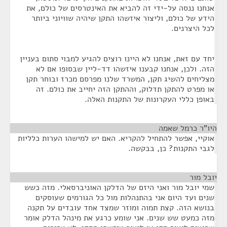
אנחנו ננסה על-ידי זה להביא את האינטרסים של כולם, את
הידע של כולם, וליצור איזשהו התקן שיהיה שוויוני ביותר
לכל היצרנים.
יחד עם זאת, אנחנו לא היינו רוצים להגיע למבוי סתום בעניין
הזה. ולכן, אנחנו קבענו איזשהו דד-ליין שבסופו אם לא
מצליחים להשיג תקן, המשרד שלנו מפרסם מכרז ובוחר תקן
או מפרט להתקן תדלוק, וההתקן הזה יחייב את כולם. זה
באופן כללי העקרונות של התקנות האלה.
היו"ר כרמל שאמה
¶
אוקיי, אפשר להתחיל להקריא. האם יש למישהו הערות כלליות
לגבי התקנות? כן, בבקשה.
יובל מור
¶
שמי יובל מור ואני היזם של הדלקן האוניברסאלי. מזה כשש
שנים ועד היום אני בהתנהלות מול כל הגורמים שעוסקים
בנושא הזה. קצת תמוה ומוזר שמצד אחד עובדים על תקנה
מזה כמעט שש שנים. אני שומע כרגע את מינהל הדלק אומר