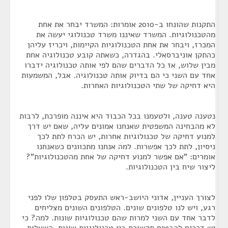
התקנות שהונחו ב-2010 אומרות: המשרד יבחר את אחת
מהטכנולוגיות. המשרד שאיננו משרד טכנולוגי יעשה את
המכרז, ויבחר את אחת הטכנולוגיות הקיימות, ויכריז עליהן
כהתקן אוניברסאלי. בהגדרה, כשאתה קובע טכנולוגיה אחת
מבין שלוש, אז כל הדברים שהם לפי אותה טכנולוגיה ידברו
אחד עם השני כי הם בדיוק אותה טכנולוגיה. אבל, המשמעות
היא דחיקה של שתי הטכנולוגיות האחרות.
נטענה טענה, ולטעמנו בכל הכבוד היא איננה מופרכת, לרבות
לא מהבחינה המשפטית שאנחנו אמונים עליה, שאם יש דרך
למנוע דחיקה של טכנולוגיות אחרות, יש הכרח לתת לכך
ניסיון, לתת לכך אפשרות. למה אנחנו מתכוונים כשאנחנו
אומרים: "אם אפשר למנוע דחיקה של אחת מהטכנולוגיות"?
ליצור שיח בין הטכנולוגיות.
לצורך העניין, אדוני היושב-ראש התעסק בטלפון שלו לפני
רגע, ויש לנו טלפונים שונים. הטלפונים השונים מצליחים
לדבר אחד עם השני למרות שהם טכנולוגיות שונות. למה? כי