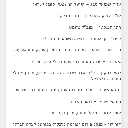
עו"ד שמואל סבג – היועץ המשפטי, סונול ישראל
עו"ד צביקה מרגלית – חברת דלק
רוני יונגסטר – מנכ"ל פזומט
אפרת כהן-שיחור – נציגה משפטית, חב' פז
יובל מור – מנהל, יזם, חברת מ.י.ד תמנון אחזקות והשקעות
גיא כהן – מנהל מסחר בתי עסק גדולים, ישראכרט
יגאל רסקין – יו"ר ועדה טכנית תקשורת ומידע, ארגון מנהלי
תחבורה בישראל
גיורא צפרוני – חבר מזכירות ארגון מנהלי תחבורה בישראל
מיכאל שטיין – רואה חשבון
עופר עגור – מנהל תחום, מכון התקנים
דור לוי - מנהל פורום רפורמה כלכלית בפורטל לצדק חברתי