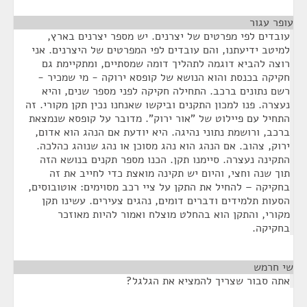
עופר עגור
¶
עובדים לפי מפרטים של יצרנים. יש מספר יצרנים בארץ,
למיטב ידיעתנו, והם עובדים לפי המפרטים של היצרנים. אני
רוצה להביא דוגמה לתהליך דומה שמסתיים, ומתקיימת גם
חקיקה בכנסת והוא הנושא של קופסא ירוקה - מי שמכיר -
רשם נתונים ברכב. התחילה חקיקה לפני מספר שנים, והיא
נעצרה. פנו למכון התקנים וביקשו שאנחנו נכין תקן מקורי. זה
התחיל עם פיילוט של "אור ירוק". מדובר על קופסא שנמצאת
ברכב, ורושמת נתוני נהיגה. היא יודעת אם הנהג הוא אדום,
ירוק, צהוב. אם הנהג הוא נהג מסוכן או נהג שנוהג כהלכה.
התקינה נעצרה. סיימנו תקן. הכנו מספר תקנים בנושא הזה
תוך שנה וחצי, והיום יש תקינה מואצת כדי לחייב את זה
בחקיקה – להחיל את התקן על ציי רכב מסוימים: אוטובוסים,
הסעות תלמידים ודברים דומים, נהגים צעירים. עשינו תקן
מקורי, והתקן הוא בהחלט מוצלח ואמור להיות מאוזכר
בחקיקה.
שי חרמש
¶
אתה סבור שצריך להמציא את הגלגל?