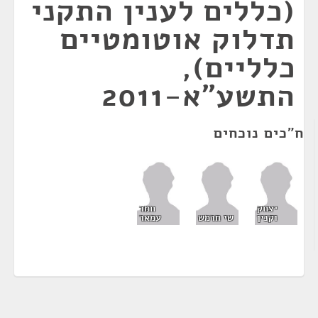
(כללים לענין התקני
תדלוק אוטומטיים
כלליים),
התשע"א-2011
ח"כים נוכחים
יצחק
חמד
וקנין
שי חרמש
עמאר