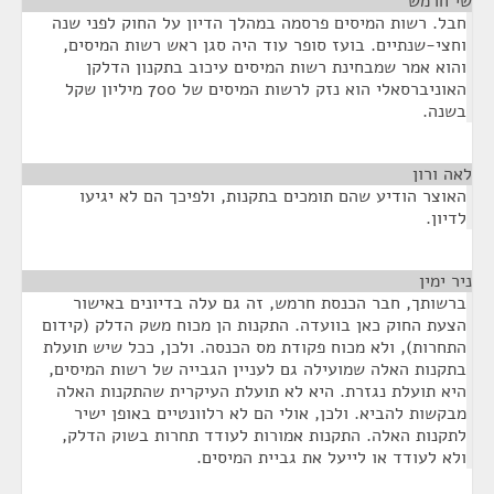
שי חרמש
¶
חבל. רשות המיסים פרסמה במהלך הדיון על החוק לפני שנה
וחצי-שנתיים. בועז סופר עוד היה סגן ראש רשות המיסים,
והוא אמר שמבחינת רשות המיסים עיכוב בתקנון הדלקן
האוניברסאלי הוא נזק לרשות המיסים של 700 מיליון שקל
בשנה.
לאה ורון
¶
האוצר הודיע שהם תומכים בתקנות, ולפיכך הם לא יגיעו
לדיון.
ניר ימין
¶
ברשותך, חבר הכנסת חרמש, זה גם עלה בדיונים באישור
הצעת החוק כאן בוועדה. התקנות הן מכוח משק הדלק (קידום
התחרות), ולא מכוח פקודת מס הכנסה. ולכן, ככל שיש תועלת
בתקנות האלה שמועילה גם לעניין הגבייה של רשות המיסים,
היא תועלת נגזרת. היא לא תועלת העיקרית שהתקנות האלה
מבקשות להביא. ולכן, אולי הם לא רלוונטיים באופן ישיר
לתקנות האלה. התקנות אמורות לעודד תחרות בשוק הדלק,
ולא לעודד או לייעל את גביית המיסים.