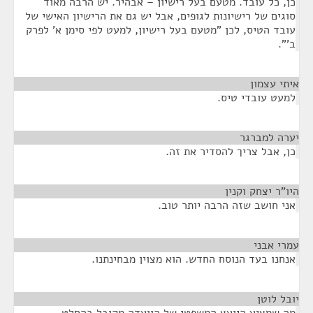
כן, כל עובד. מטעם בעל רישיון – אבהיר. יש הרבה מאוד
סוגים של רישיונות לגופים, אבל יש גם את הרישיון האישי של
עובד הטיס, לכן "מטעם בעל רישיון, למעט לפי סימן א' לפרק
ב'".
איתי עצמון
¶
למעט עובדי טיס.
יערה למברגר
¶
כן, אבל צריך להסדיר את זה.
היו"ר יצחק וקנין
¶
אני חושב שזה הרבה יותר טוב.
עמרי אבני
¶
אנחנו בעד הנוסח החדש. הוא מצוין מבחינתנו.
יובל לוטן
¶