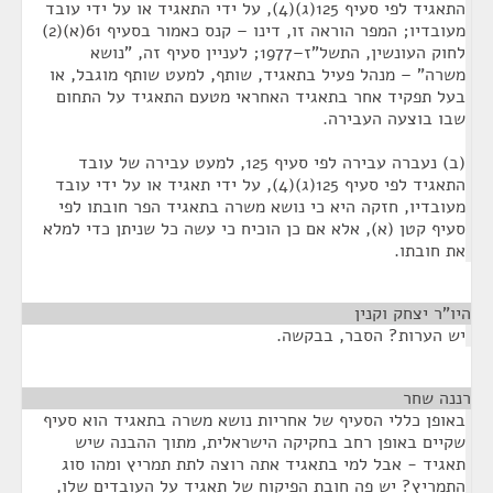
התאגיד לפי סעיף 125(ג)(4), על ידי התאגיד או על ידי עובד
מעובדיו; המפר הוראה זו, דינו – קנס כאמור בסעיף 61(א)(2)
לחוק העונשין, התשל"ז–1977; לעניין סעיף זה, "נושא
משרה" – מנהל פעיל בתאגיד, שותף, למעט שותף מוגבל, או
בעל תפקיד אחר בתאגיד האחראי מטעם התאגיד על התחום
שבו בוצעה העבירה.
(ב) נעברה עבירה לפי סעיף 125, למעט עבירה של עובד
התאגיד לפי סעיף 125(ג)(4), על ידי תאגיד או על ידי עובד
מעובדיו, חזקה היא כי נושא משרה בתאגיד הפר חובתו לפי
סעיף קטן (א), אלא אם כן הוכיח כי עשה כל שניתן כדי למלא
את חובתו.
היו"ר יצחק וקנין
¶
יש הערות? הסבר, בבקשה.
רננה שחר
¶
באופן כללי הסעיף של אחריות נושא משרה בתאגיד הוא סעיף
שקיים באופן רחב בחקיקה הישראלית, מתוך ההבנה שיש
תאגיד - אבל למי בתאגיד אתה רוצה לתת תמריץ ומהו סוג
התמריץ? יש פה חובת הפיקוח של תאגיד על העובדים שלו,