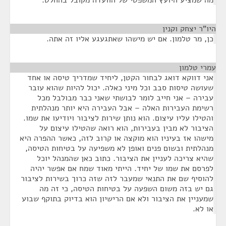
מה שמציע היועץ המשפטי של הוועדה מקובל בהחלט.
היו"ר יצחק וקנין
¶
כן, מר טלמון. אם יש מישהו שאתגעגע אליו זה אתה.
עמרי טלמון
¶
אני דווקא דואג לבחור הקטן, ליחיד שמדריך טיסה או אחד
שעושה טיסות סבב וכל מיני כאלה. יכול להיות שהוא עובר
עבירה – אני חייב לומר לבושתי שאני כבר מבולבל מכל
רשימת העבירות האלה – אבל העבירה היא יותר מנהלתית
והטילו עליו עיצום. הוא נותן שירות לציבור ויודיעו את שמו.
הציבור לא מבין בעבירות, הוא רואה שהטילו עיצום על
מישהו אז בעיניו הוא מוקצה או קרוב לזה, כאשר ההפרה היא
מנהלתית ובשום פנים ואופן לא משפיעה על בטיחות הטיסה,
שהיא צריכה לעניין את הציבור. כתוב כאן שהמנהל יוכל
לפרסם את שמו של יחיד. הייתי מאוד שמח אם אפשר יהיה
להוסיף שם את התנאי שמעבר לזה שזה כרוך בשירות לציבור
גם יש בזה משום השפעה על בטיחות הטיסה, כי זה מה
שמעניין את הציבור ולא אם הרישיון הוא בדיוק בתוקף שבוע
או לא.