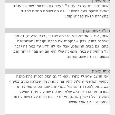
איתי עצמון
¶
אתם מדברים על כל עובד? בעצם לא תפרסמו שם של עובד
שפעל מטעם בעל רישיון – זה מה שאתם מנסים להגיד
בהצהרה הזאת לפרוטוקול?
היו"ר יצחק וקנין
¶
איתי, אני שואל שאלה: הרי מה שגובר, לכל הדעות, זה מה
שכתוב בחוק. נכון שלוקחים את הפרוטוקולים ומשתמשים
בהם, גם בבית המשפט, אבל אני לא יודע עד כמה זה יגבר
על החקיקה עצמה. השאלה שלי היא אם יש פתרון יותר טוב
מהפתרון הזה שהם הציעו.
איתי עצמון
¶
אני חושב שיש לי פתרון, שאולי גם יכול לנסות לתת מענה
לקושי הפרשני שעלול להיווצר לעומת מה שכרגע כתוב בסעיף
44 בחוק להסדרת הטיפול באריזות, שבו הסיטואציה היא
אחרת. אם הכוונה היא שלא יפורסם שם של עובד שפעל
מטעם בעל רישיון או גוף ציבורי – מדברים על רשות שדות
התעופה – אז אולי אפשר - - -