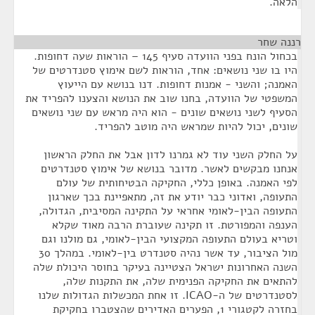
הלאה.
רננה שחר
¶
בכחול הונח בפני הוועדה סעיף 145 – הוראות שעה דחופות.
היו בו שני נושאים: אחד, הוראות לשם אימוץ סטנדרטים של
האמנה; והשני - אמנות דחופות. דנו בנושא עם הייעוץ
המשפטי של הוועדה, בחנו שוב את הנושא והצענו להפריד את
הסעיף לשני נושאים שונים - הוא היה מראש עם שני נושאים
שונים, יכול להיות שמראש היה מוטב להפריד.
על החלק השני עוד לא גמרנו לדון אבל את החלק הראשון
אנחנו מבקשים לאשר. מדובר בנושא של אימוץ סטנדרטים
לפי האמנה. באופן כללי, החקיקה הבטיחותית של עולם
התעופה, ואדוני כבר יודע את זה, מתאפיינת בכך שארגון
התעופה הבין-לאומי אחראי על התקינה המסיבית, הגדולה,
הענפה והמפורטת. זו תקינה שעוברת הרבה מאוד שקלא
וטריא בעולם התעופה המקצועי הבין-לאומי, גם מולנו וגם
מול הציבור, עד אשר נהיה סטנדרט בין-לאומי. במהלך 30
השנה האחרונות ישראל הצטיינה בעיקר בחוסר היכולת שלה
להתאים את החקיקה הפנימית שלה, את התקנות שלה,
לסטנדרטים של ה-ICAO. זו אחת המכשלות הגדולות שלנו
בחזרה לקטגורי 1, הפערים האדירים שהצטברו בחקיקת