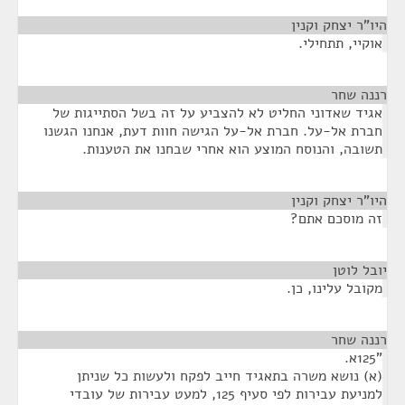
היו"ר יצחק וקנין
¶
אוקיי, תתחילי.
רננה שחר
¶
אגיד שאדוני החליט לא להצביע על זה בשל הסתייגות של
חברת אל-על. חברת אל-על הגישה חוות דעת, אנחנו הגשנו
תשובה, והנוסח המוצע הוא אחרי שבחנו את הטענות.
היו"ר יצחק וקנין
¶
זה מוסכם אתם?
יובל לוטן
¶
מקובל עלינו, כן.
רננה שחר
¶
"125א.
(א) נושא משרה בתאגיד חייב לפקח ולעשות כל שניתן
למניעת עבירות לפי סעיף 125, למעט עבירות של עובדי