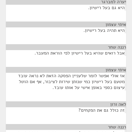
יערה למברגר
¶
היא גם בעל רישיון.
איתי עצמון
¶
היא תהיה בעל רישיון.
רננה שחר
¶
אבל רואים שהיא בעל רישיון לפי הוראת המעבר.
איתי עצמון
¶
אז אולי אפשר לומר שלעניין הפסקה הזאת לא נראה עובד
מטעם בעל רישיון כמי שנותן שירות לציבור, אף אם הוטל
עיצום כספי באופן אישי על אותו עובד.
לאה ורון
¶
זה כולל גם את הפקחים?
רננה שחר
¶