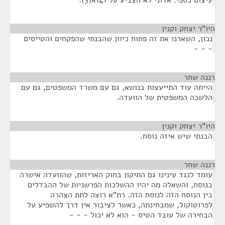
עיצום כספי. אדוני לא הצביע על 141א(3).
היו"ר יצחק וקנין
¶
נכון, השארנו את זה פתוח כיוון שהבנתי שהפקחים והטייסים
- - -
רננה שחר
¶
הייתה עוד התייעצות בנושא, גם עם משרד המשפטים, גם עם
הלשכה המשפטית של הוועדה.
היו"ר יצחק וקנין
¶
הבנתי שיש איזה נוסח.
רננה שחר
¶
עומד לנגד עינינו גם התיקון בחוק האריזות, שהוועדה אישרה
בנוסח, והשאלה מה יהיו ההשלכות הפרשניות של ההבדלים
בין הנוסח הזה לנוסח הזה. רת"א רוצה לתת הצהרה
לפרוטוקול, שמבחינתה, כאשר לציבור אין דרך להשפיע על
הבחירה של עובד הטיס - הוא לא יכול - - -