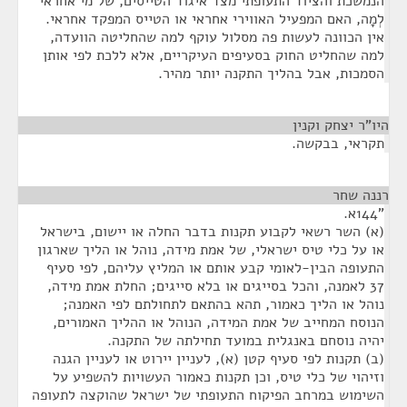
הנמשכת והציוד התעופתי מצד איגוד הטייסים, של מי אחראי
לְמָה, האם המפעיל האווירי אחראי או הטייס המפקד אחראי.
אין הכוונה לעשות פה מסלול עוקף למה שהחליטה הוועדה,
למה שהחליט החוק בסעיפים העיקריים, אלא ללכת לפי אותן
הסמכות, אבל בהליך התקנה יותר מהיר.
היו"ר יצחק וקנין
¶
תקראי, בבקשה.
רננה שחר
¶
"144א.
(א) השר רשאי לקבוע תקנות בדבר החלה או יישום, בישראל
או על כלי טיס ישראלי, של אמת מידה, נוהל או הליך שארגון
התעופה הבין-לאומי קבע אותם או המליץ עליהם, לפי סעיף
37 לאמנה, והכל בסייגים או בלא סייגים; החלת אמת מידה,
נוהל או הליך כאמור, תהא בהתאם לתחולתם לפי האמנה;
הנוסח המחייב של אמת המידה, הנוהל או ההליך האמורים,
יהיה נוסחם באנגלית במועד תחילתה של התקנה.
(ב) תקנות לפי סעיף קטן (א), לעניין יירוט או לעניין הגנה
וזיהוי של כלי טיס, וכן תקנות כאמור העשויות להשפיע על
השימוש במרחב הפיקוח התעופתי של ישראל שהוקצה לתעופה