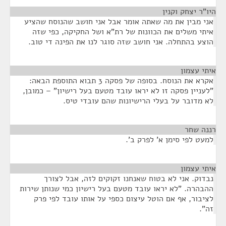
היו"ר יצחק וקנין
¶
אני מבין את מה שאתה אומר אבל אני חושב שהנוסח שהציע
איתי משלים את הכוונות של רת"א ושל החקיקה, כפי שזה
הוצע בהתחלה. אני חושב שזה סוגר לנו את הפינה די טוב.
איתי עצמון
¶
אקרא את הנוסח. בסופה של פסקה 3 תבוא התוספת הבאה:
"לעניין פסקה זו לא יראו עובד מטעם בעל רישיון" – כמובן,
לא מדובר על בעלי הרישיונות שהם עובדי טיס.
רננה שחר
¶
למעט לפי סימן א' לפרק ב'.
איתי עצמון
¶
נבדוק. אני לא בטוח שאנחנו זקוקים לזה, אבל לצורך
ההבהרה. "לא יראו עובד מטעם בעל רישיון כמי שנותן שירות
לציבור, אף אם הוטל עיצום כספי על אותו עובד לפי פרק
זה".