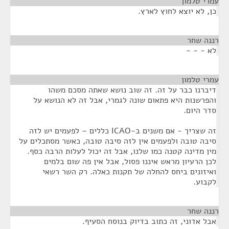
עמרי טלמון
¶
כן, לא יוצא לחוץ לארץ.
רננה שחר
¶
לא - - -
עמרי טלמון
¶
דיברנו כבר על זה. זה שוב נושא שאתה מסכם משהו
והפרשנות היא פתאום שונה לגמרי, אבל זה לא הנושא על
סדר היום.
זה שצריך - אם משנים ב-ICAO כללים – לפעמים יש לזה
סיבה טובה ולפעמים אין לזה סיבה טובה, כאשר מסתכלים על
מין מדינה קטנה כמו שלנו, אבל זה יכול לעלות הרבה כסף.
לכן הרעיון מראש איננו פסול, אבל אין פה שום בלמים
ואיזונים ביחס להחלה של תקנות כאלה. רק השר רשאי
לקבוע.
רננה שחר
¶
אבל אדוני, זה כתוב בדיוק בנוסח הסעיף.