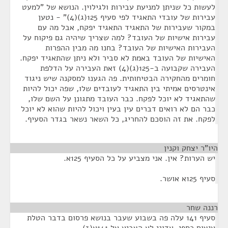
לעשות כל שניתן למניעת עבירות ולגילוין. הנושא של "למעט
עבירות של עובדי התאגיד לפי סעיף 125(ג)(4)" - נטען
במקור שעבירות של התאגיד התאגיד יפקח, אבל מה עם
עבירות אישיות של העובד? למה שצריך שיהיה גם פיקוח על
העבירות האישיות של העובד? בחנו מה מבין ההפרות
האישיות של העובד באמת לא סביר ולא ניתן שהתאגיד יפקח.
העבירה שקבועה ב-125(ג)(4) זאת העבירה על הדלפת
חומרים מהחקירה הבטיחותית. פה הגענו למסקנה שיש ניגוד
אינטרסים אמיתי בין התאגיד לעובדים שלו, שפה יכול להיות
שהתאגיד לא יוכל לפקח. כבר העובד מתגונן על השם שלו,
כבר הם לא רואים דברים עין בעין ויכול להיות שהוא לא יוכל
לפקח. את זה הוסכם להחריג, כל השאר נשאר בגדר הסעיף.
היו"ר יצחק וקנין
¶
יש הערות? אין. אני מצביע על כל הסעיף 125א.
סעיף 125א אושר.
רננה שחר
¶
סעיף 141 עלה פה בשבוע שעבר בנושא פרסום בדבר הטלת