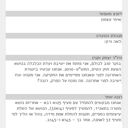
ייעוץ משפטי
¶
איתי עצמון
מנהלת הוועדה
¶
לאה ורון:
היו"ר יצחק וקנין
¶
בוקר טוב לכולם, אני פותח את ישיבת ועדת הכלכלה בנושא
הצעת חוק הטיס, התש"ע-2010. אנחנו עכשיו בישורת
האחרונה לפני שאנחנו מסיימים את החקיקה. אני מקווה שזו
ישיבה לפני אחרונה. מה מונח על הפרק, רננה?
רננה שחר
¶
אנחנו מבקשים להתחיל עם סעיף 125א רבא - אחריות נושא
משרה בתאגיד, להמשיך לסעיף 141א(3), הנושא של הטלת
עיצומים כספיים, תקנות להחלת אמת מידה, נוהל או הליך לפי
סעיף 37 לאמנה, אחר כך – 145א ו-145ב.