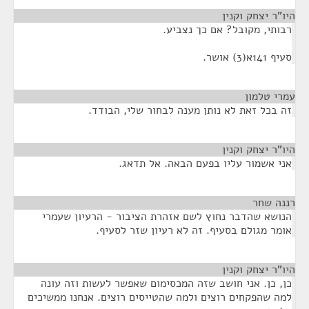
היו"ר יצחק וקנין
¶
רבותי, מקובל? אם כך נצביע.
סעיף 141א(3) אושר.
עמרי טלמון
¶
זה בכל זאת לא נותן מענה לבחור שלי, הבודד.
היו"ר יצחק וקנין
¶
אני אשמור עליו בפעם הבאה. אל תדאג.
רננה שחר
¶
הנושא שהדבר נחוץ לשם אזהרת הציבור - הרעיון שעמרי
אומר מגולם בסעיף. זה לא רעיון שזר לסעיף.
היו"ר יצחק וקנין
¶
כן, כן. אני חושב שזה המכסימום שאפשר לעשות וזה עונה
למה שהפקחים רוצים ולמה שהטייסים רוצים. אנחנו ממשיכים