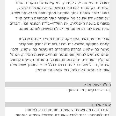
באנגלית היא טכניקה קיימת, היא קיימת גם בתקנות הטיס
השונות. רק אזכיר לאדוני, בנושא השפה האנגלית למשל,
באופן ישיר שאבנו לתוך התקנות מתוך נספח 10 לאמנת שיקגו
של התקשורת את כל מה שקשור לאיך מבטאים מילים ואיך
מספרים בשפה האנגלית, את האל"ף-בי"ת הפונטי וכו', דברים
שאין טעם לתרגם אותם, אין יכולת מעשית לתרגם אותם.
אבל יחד עם זאת, הטכניקה שנוסח מחייב יהיה באנגלית
קיימת בחקיקה הישראלית ויכול להיות שבחלק מהמקרים
נעשה בה שימוש ובחלק מהמקרים לא נעשה בה שימוש, ולכן
אנחנו מציעים למחוק את הנוסח המחייב שאמת המידה, הנוהל
או הליך האמורים יהיה נוסחם באנגלית. אנחנו מציעים למחוק
את זה, וככל שהדבר יהיה דרוש בגלל אופי המסמך שמאמצים
אותו אז נעשה באנגלית, כפי שהיה עד עכשיו.
היו"ר יצחק וקנין
¶
תודה. בבקשה, מר טלמון.
עמרי טלמון
¶
הוזכר פה כמה פעמים שהאמנה מתייחסת רק לטיסות
בין-לאומיות. ברור למדי שאווירון ישראלי שעסוק בטיסות