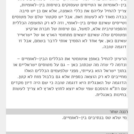
בין-לאומיות או הטייסים שעסוקים בטיסות בין-לאומיות,
צריך להחיל עליהם את כללי האמנה, אלא אם כן יש סיבה
כבדה מאוד לא לעשות זאת. אבל יש סקטור שלם של מטוסים
וטייסים שאינם טסים בין-לאומי, וזה לא רק התעופה הכללית
והספורטיבית אלא, למשל, גם טיסות של חברת ארקיע
ומטוסים שלה שאינם יוצאים מתחומי הארץ או של ישראייר
שאינם כאן. אף אחד לא הסמיך אותי לדבר בשמם, אבל זו
דוגמה טובה.
הרעיון להחיל באופן אוטומטי את הכללים הבין-לאומיים –
ונדמה לי שזה מה שכתוב כאן – גם על מטוסים ישראליים או
בתוך ישראל הוא בעייתי, מפני שלפעמים הכללים האלו
מחייבים לא רק הוצאה כספית אלא גם בלבול מוח לא קטן.
הדוגמה של האנגלית היא דוגמה טובה כי שם היה דיון מקדים
עם רת"א והוסכם שמי שלא יוצא לחוץ לארץ לא צריך לעשות
בחינות באנגלית.
רננה שחר
¶
מי שלא טס בנתיבים בין-לאומיים.