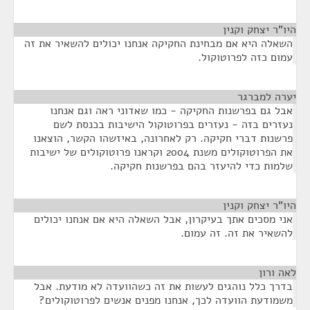
היו"ר יצחק וקנין
¶
השאלה היא אם מבחינת החקיקה אנחנו יכולים להשאיר את זה
עמום כזה לפרוטוקול.
יערה למברגר
¶
אבל גם בפרשנות החקיקה - כמו שאדוני ראה וגם אנחנו
נעזרים בזה - נעזרים בפרוטוקול הישיבות בכנסת לשם
פרשנות דברי חקיקה. רק לאחרונה, באיזשהו הקשר, הוצאנו
את הפרוטוקולים משנת 2004 וקראנו פרוטוקולים של ישיבות
שלמות כדי להיעזר בהם בפרשנות חקיקה.
היו"ר יצחק וקנין
¶
אני מסכים אתך בעיקרון, אבל השאלה היא אם אנחנו יכולים
להשאיר את זה. זה עמום.
לאה ורון
¶
בדרך כלל נוהגים לעשות את זה כשהוועדה לא מודעת. אבל
משמודעת הוועדה לכך, אנחנו מפנים אנשים לפרוטוקולים?