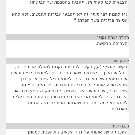
הצבאית לפי סעיף 75, ייקבעו בהסכמת שר הביטחון.
(ג) תקנות לפי סעיף זה לא ייקבעו עבירות ועונשים, ולא תהא
ענישה פלילית בשל הפרתן."
היו"ר יצחק וקנין
¶
הערות? בבקשה.
אילון טל
¶
בקשר לסעיף (א), בקשר לקביעת תקנות להחלת אמת מידה,
נוהל או הליך - יש מצב שאמת מידה בין-לאומית, לפי הוראות
או פרסומים של הארגון הבין-לאומי מכיל שינוי או עדכון
שהוא מפיץ אותו לכל המדינות החברות. יש מצב, לפי מה
שאני מבין, שבהוראת השר תצטרך לבוא תקנה שמעדכנת את
השינוי הבין-לאומי ואז נהיה ניזונים מתקנת הטיס הישראלית.
לא הבנתי למה כתוב פה שהנוסח המחייב יהיה הנוסח
באנגלית.
רננה שחר
¶
הטכניקה של אימוץ על דרך השאיבה ולהפנות למסמך