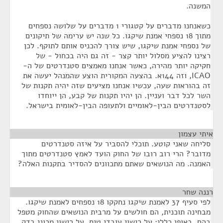
המשנה.
כשאנחנו מדברים על קטגורי 1 מדברים על שלושה נספחים
מתוך 18 נספחי אמנת שיקגו. כל שנה יש ערימה של תיקונים
של נספחי אמנת שיקגו, שיש צורך להכניס אותם לתוקף. לכן
רצינו להציע מסלול יותר קצר - זה גם היה בכחול - של
חקיקה יותר מהירה, כאשר אנחנו מאמצים סטנדרטים של ה-
ICAO, וזה 144א. בהצעה המקורית הוצע שהמנהל יעשה את
זה בהוראות שעה, עכשיו אנחנו מציעים שזה יהיה תקנות של
השר לכל דבר ועניין. הן יהיו תקנות של קבע, הן ייוחדו
לסטנדרטים הבין-לאומיים ולתעופה הבין-לאומית בישראל.
איתי עצמון
¶
סליחה שאני קוטע. תוכלי להסביר על איזה סטנדרטים
מדובר? הרי רוב רובו של החוק הועד לאמץ סטנדרטים מתוך
האמנה. מה הנושאים שאתם מתכוונים להסדיר בתקנות האלה?
רננה שחר
¶
לפי סעיף 37 לאמנת שיקגו נחקקו 18 נספחים לאמנת שיקגו.
מבחינה תוכנית, הם חולשים על מרבית הנושאים שהחוק מטפל
בהם. באופן כללי: על רישוי עובדי טיס, על רישוי מכוני בדק,