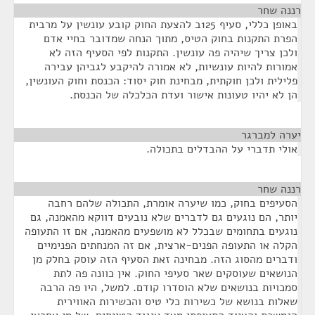
רננה שחר
¶
באופן כללי, סעיף 125ב להצעת החוק קובע עונשין על מרבית
הפרת התקנות בחוק הטיס, מתוך הנחה שמדובר בחיי אדם
ולכן צריך שיהיה פה עונשין. התקנות לפי הסעיף הזה לא
אמורות להיות עונשיות, לא אמורה להיקבע לגביהן עבירה
פלילית ולכן חוקתית, מבחינת חוק יסוד: הכנסת וחוק העונשין,
הן לא יהיו טעונות אישור ועדת הכלכלה של הכנסת.
יערה למברגר
¶
אולי תדברי על ההבדלים בתכולה.
רננה שחר
¶
הסעיפים בחוק, כמו שיערה אומרת, התכולה שלהם רחבה
יותר, הם נוגעים גם לדברים שלא נובעים דווקא מהאמנה, גם
נוגעים בתחומים שבכלל לא מושפעים מהאמנה, אם זו התעופה
הקלה או התעופה הפנים-ארצית, אם זה המנחתים הפנימיים
ודברים מהסוג הזה. מבחינה זאת הסעיף הזה עוסק בחלק מן
הנושאים שעוסקים שאר סעיפי החוק. אין כוונה פה לתת
סמכויות בנושאים שלא הוסדרו קודם. למשל, היו פה הרבה
שאלות בנושא של כשירות כלי טיס והכשירות האווירית