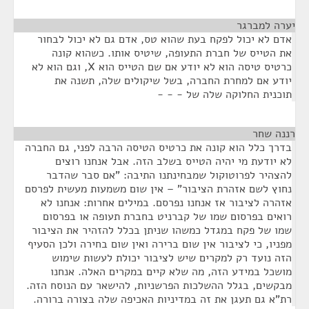
יערה למברגר
¶
אדם לא יכול לפקח בעת שהוא טס, אדם גם לא יכול לבחור
את הטייס של חברת התעופה, שיטיס אותו. כשהוא קונה
כרטיס טיסה הוא לא יודע אם שם הטייס הוא X, וגם הוא לא
יודע אם למחרת החברה, בשל שיקולים שלה, תשנה את
תוכנית החלוקה שלה של - - -
רננה שחר
¶
בדרך כלל הוא קונה את כרטיס הטיסה הרבה לפני, גם החברה
לא יודעת מי יהיה הטייס בשלב הזה. אבל אנחנו רוצים
להצהיר לפרוטוקול שמבחינתנו התיבה: "אם סבר שהדבר
נחוץ לשם אזהרת הציבור" – אין שום משמעות מעשית לפרסם
אזהרה לציבור אז אנחנו נפרסם. במילים אחרות: אנחנו לא
רואים בפרסום שמו של קברניט בחברת תעופה או בפרסום
שמו של פקח במגדל כמשהו שניתן בכלל להזהיר את הציבור
מפניו, כי לציבור אין שום ברירה ואין שום בחירה ולכן הסעיף
הזה נועד רק למקרים שיש לציבור יכולת לעשות שימוש
מושכל במידע הזה, מה שלא קיים במקרים האלה. אנחנו
מבקשים, בגלל ההשלכות הפרשניות, להישאר עם הנוסח הזה.
רת"א גם תעגן את זה במדיניות האכיפה שלה בצורה ברורה.