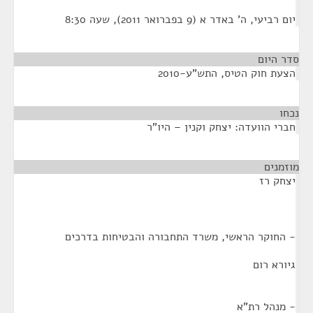
יום רביעי, ה' באדר א (9 בפברואר 2011), שעה 8:30
סדר היום
הצעת חוק הטיס, התש"ע-2010
נכחו
¶
חברי הוועדה: יצחק וקנין – היו"ר
מוזמנים
¶
יצחק רז
- החוקר הראשי, משרד התחבורה והבטיחות בדרכים
גיורא רום
- מנהל רת"א