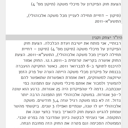
הצעת חוק הפיקדון על מיכלי משקה (תיקון מס' 4)
(תיקון – דחיית תחילה לעניין מכל משקה אלכוהולי),
התשע"א-2011
היו"ר יצחק וקנין
¶
רבותיי, אני פותח את ישיבת ועדת הכלכלה. הצעת חוק
הפיקדון על מיכלי משקה (תיקון מס' 4) (תיקון – דחיית
תחילה לעניין מכל משקה אלכוהולי), התשע"א-2011. הצעת
החוק אושרה בקריאה טרומית ב-12.1.2011. החוק אמור
להיכנס לתוקף ב-6 לפברואר 2011. כאשר החקיקה הועברה
בכנסת על פיקדון מכלי משקה הייתה הערה של פרק הזמן
שיוקצה למשווקים, זאת אומרת האפשרות שתאפשר להם
להמשיך ולמכור את אותם מיכלי משקה עם התפוגה כפי
שנכתבה. נדמה לי שהפיקדון היה 25 אגורות. כרגע הוא שונה
ל-30 אגורות. במשקה אלכוהולי זמן התפוגה הרבה יותר
גדול. זה לא כמו משקה רגיל שזה 3,4 חודשים. משקה
אלכוהולי יש לו שנה, שנתיים ואפילו 3 שנים. ביקשתי מהשר
שמחון להגיש הצעת חוק להאריך בעוד כחצי שנה את
התקופה. אני נעניתי לבקשה כיוון שמדובר פה בפרט טכני.
הממשלה הסכימה וגם פטרה את החוק הזה מחובת הנחה.