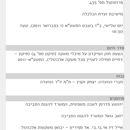
פרוטוקול מס' 435
מישיבת ועדת הכלכלה
יום שלישי, כ"ז בשבט התשע"א (1 בפברואר 2011), שעה
10:30
סדר היום
הצעת חוק הפיקדון על מיכלי משקה (תיקון מס' 4) (תיקון –
דחיית תחילה לעניין מכל משקה אלכהולי), התשע"א-2011
נכחו
¶
חברי הוועדה: יצחק וקנין – מ"מ יו"ר הוועדה
מוזמנים
¶
יהושע פדרסן לשכה משפטית, המשרד להגנת הסביבה
יואב גואל המשרד להגנת הסביבה
אייל זיו אי.בי.בי. אל ספיריט – יבואן משקעות אלכוהול