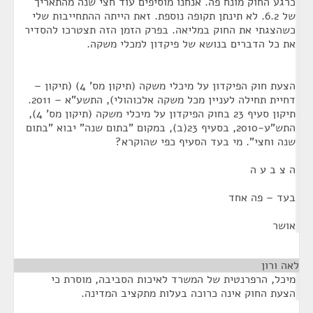
כרגע החוק מונח פה. אנחנו מוסיפים עוד חצי שנה מהתאריך
של 6.2. לא תינתן תקופה נוספת. זאת הייתה ההתחייבות שלי
כשהצגתי את החוק במליאה. בפרק הזמן הזה תצטרכו להסדיר
את כל הדברים בנושא של פיקדון למכלי משקה.
הצעת חוק הפיקדון על מיכלי משקה (תיקון מס' 4) (תיקון –
דחיית תחילה לעניין מכל משקה אלכוהולי), התשע"א – 2011.
תיקון סעיף 23 בחוק הפיקדון על מיכלי משקה (תיקון מס' 4),
התש"ע-2010, בסעיף 23(ב), במקום "בתום שנה" יבוא "בתום
שנה וחצי". מי בעד הסעיף כפי שהוקרא?
ה צ ב ע ה
בעד – פה אחד
אושר
לאה ורון
¶
מיכל, הרפרנטית של המשרד לאיכות הסביבה, מוסרת כי
הצעת החוק אינה כרוכה בעלות מתקציב המדינה.