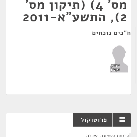
מס' 4) (תיקון מס'
2), התשע"א-2011
ח"כים נוכחים
יצחק
וקנין
פרוטוקול
¶
הכנסת השמונה-עשרה