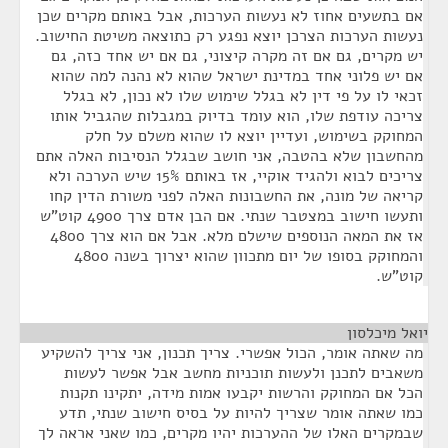
אם בתשעים אחוז לא נעשות הערכות, אבל באותם מקרים שכן
נעשות הערכות הצרכן יוצא נפגע רק כתוצאה משיטת החישוב.
יש מקרים, גם אם זה מקרה קיצוני, גם אם יש אחד כזה, גם
אם יש פלוני אחד במדינת ישראל שהוא לא נהנה למה שהוא
זכאי לו על פי דין לא בגלל שימוש שלו לא נכון, לא בגלל
צריכה עודפת שלו, הוא עומד בדיוק במגבלות שהגביל אותו
המחוקק בשימוש, ועדיין יוצא לו שהוא משלם על חלק
מהחשבון שלא בהטבה, אני חושב שבגלל הנסיבות האלה אתם
צריכים לבוא ולהגיד אוקיי, אז באותם 15% שיש הערכה ולא
קריאה של מונה, את החשבונות האלה לפני משורת הדין קחו
ותעשו חישוב במצטבר שנתי. אם הבן אדם צרך 4900 קוט”ש
אז את המאה הנוספים שישלם מלא. אבל אם הוא צרך 4800
והמחוקק בסופו של יום מתכוון שהוא יצרוך בשנה 4800
קוט”ש.
יואל מיכלסון
¶
מה שאתה אומר, הכול אפשרי. צריך תכנון, אני צריך להשקיע
משאבים לתכנן ולעשות תוכניות מחשב אבל אפשר לעשות
הכל אם המחוקק והרשות יקבעו אמות מידה, יתקינו תקנות
כמו שאתה אומר שצריך להיות על בסיס חישוב שנתי, תדע
שבמקרים האלו של ההערכות יהיו מקרים, כמו שאני אראה לך