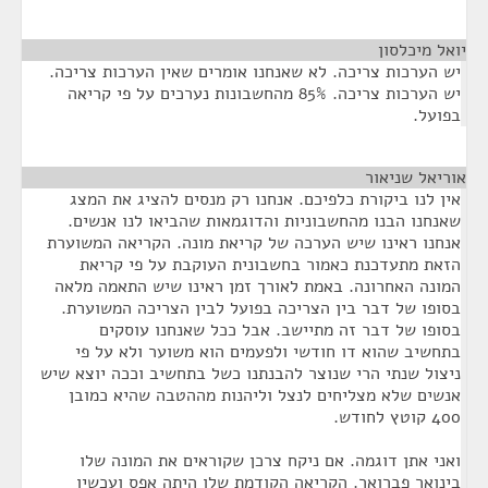
יואל מיכלסון
¶
יש הערכות צריכה. לא שאנחנו אומרים שאין הערכות צריכה.
יש הערכות צריכה. 85% מהחשבונות נערכים על פי קריאה
בפועל.
אוריאל שניאור
¶
אין לנו ביקורת כלפיכם. אנחנו רק מנסים להציג את המצג
שאנחנו הבנו מהחשבוניות והדוגמאות שהביאו לנו אנשים.
אנחנו ראינו שיש הערכה של קריאת מונה. הקריאה המשוערת
הזאת מתעדכנת כאמור בחשבונית העוקבת על פי קריאת
המונה האחרונה. באמת לאורך זמן ראינו שיש התאמה מלאה
בסופו של דבר בין הצריכה בפועל לבין הצריכה המשוערת.
בסופו של דבר זה מתיישב. אבל ככל שאנחנו עוסקים
בתחשיב שהוא דו חודשי ולפעמים הוא משוער ולא על פי
ניצול שנתי הרי שנוצר להבנתנו כשל בתחשיב וככה יוצא שיש
אנשים שלא מצליחים לנצל וליהנות מההטבה שהיא כמובן
400 קוטץ לחודש.
ואני אתן דוגמה. אם ניקח צרכן שקוראים את המונה שלו
בינואר פברואר. הקריאה הקודמת שלו היתה אפס ועכשיו