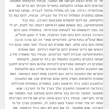
על זה שלא הגענו וקראנו את המונה. עכשיו הלקוחות שאנחנו
קוראים להם אצלנו הלקוחות בתעריף חברתי הם גרים עם
אוכלוסייה רגילה. אין לנו מסלול מיוחד לגבייה. אנחנו קוראים
אותם במסגרת המסלול הרגיל של הגבייה. עכשיו, להם כמו כל
הלקוחות, גם להם לפעמים מתבצעת הערכה. כמו בכל
סטטיסטיקה, כמו שאתם אתם הראיתם דוגמה של לקוח, יש לי
פה כמה דוגמאות של לקוחות שהרוויחו. בהתחלה עשו להם
הערכה גבוהה והם נהנו מכל ההטבה, מכל ה-400 קוט”ש,
800 קוט”ש בחודשיים, וחודשיים אחרי זה הם צרכו הרבה
פחות והם נהנו מלא. זאת אומרת הם קיבלו יותר ממה שהם היו
זכאים אם היינו עושים להם קריאות רגילות. זאת אומרת
הסטטיסטיקה עובדת לשני הכיוונים. עכשיו כפי שאמרה מירב
אנחנו כותבים בחשבון החשמל גם בדף הראשון, ולקוחות
שפונים זה לקוחות שמודעים לזכויות שלהם והם יודעים לחשב
את החשבון שלהם. כל הפניות שהגיעו אלינו באו מלקוחות
שקראו את החשבון היטב וגם חישבו אותו ועשו השוואה. זאת
אומרת הלקוחות האלה סימן שהם קוראים טוב את החשבון.
ובחשבון כתוב בדף הראשון כתוב במפורש באותיות מוגדלות
בהודעה הראשונה החשבון שלך נערך על פי הערכה. אנא
תתקשר למוקד שירות 103 שיחת חינם מטלפון קווי ותמסור את
פרטי הקריאה. עכשיו בדף הבא איפה שיש את פירוט הצריכות
שמה יש עוד שורה שעוד פעם כתוב לו, החשבון נערך על פי
הערכה. אנא תתקשר. זה אם הוא לא ראה בדף הראשון. אם