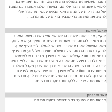
הטבה משמעותית בהחלט הוא מרוצה. יחד עם זאת יש גם
ליקויים שאנחנו נדבר עליהם, ובמשרד שלנו אנחנו הכנו מצגת
של כמה דקות על הנושא ואני אבקש עכשיו מהעוזר שלי
להציג את המצגת כדי שנבין בדיוק על מה מדובר.
אריאל שניאור
¶
אוקיי, אז ברשות יושבת הראש אני אציג את הנושא. המקור
הנורמטיבי להנחה כפי שאנחנו יודעים זה סעיף 31 א א לחוק
משק החשמל שקובע שצרכן שזכאי לגמלה לפי סעיף 2א 4
לחוק הבטחת הכנסה ישלם תשלום מופחת של 50% מהתעריף
הביתי ועד 400 קוט”ש ראשונים שצרך מדי חודש לשימוש
ביתי בלבד. בפועל מה שקורה מחשבים את ההטבה לפי בסיס
צריכה דו חודשי שזה החשבוניות כך שהצרכן מקבל תשלום
מופחת עבור 800 קוט”ש שצרך בחודשים שקדמו לעריכת
החשבון. להבנתנו חברת החשמל מבצעת אחת ל-4 חודשים
קריאת מונה צריכה ללקוחות במקום חודשיים.
יואל מיכלסון
¶
קריאת מונה בפועל כל חודשיים למעט חריגים.