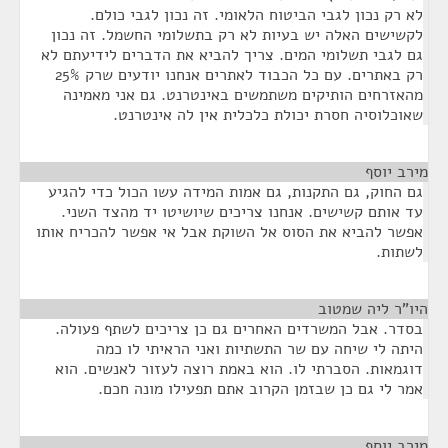
לא רק נכון לגבי הביטוח הלאומי. זה נכון לגבי כולם.
לקשישים האלה יש בעיות לא רק בתשלומי החשמל. זה נכון
גם לגבי תשלומי המים. צריך להביא את הדברים לידיעתם לא
רק באתרים. עם כל הכבוד לאתרים אנחנו יודעים שרק 25%
מהאזרחים הותיקים משתמשים באינטרנט. גם אני מאמינה
שאוכלוסיה חסרת יכולת כלכלית אין לה אינטרנט.
מירב יוסף
¶
גם החוק, גם התקנות, גם אמות המידה עשו הכול כדי להגיע
עד אותם קשישים. אנחנו צריכים שיושיטו יד מהצד השני.
אפשר להביא את הסוס אל השוקת אבל אי אפשר להכריח אותו
לשתות.
היו"ר ליה שמטוב
¶
בסדר. אבל המשרדים האחרים גם כן צריכים לשתף פעולה.
היתה לי שיחה עם שר התשתיות ואני הראיתי לו כמה
דוגמאות. הסברתי לו. הוא באמת רוצה לעזור לאנשים. הוא
אמר לי גם כן שבזמן הקרוב אתם תפעילו מונה חכם.
מירב יוסף
¶