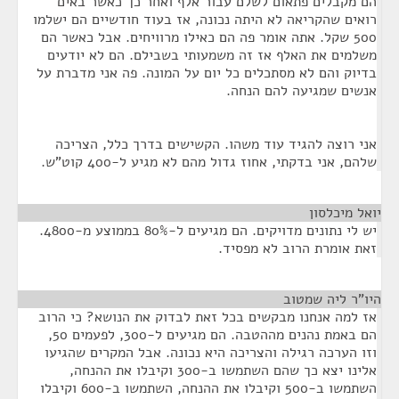
הם מקבלים פתאום לשלם עבור אלף ואחר כך כאשר באים
רואים שהקריאה לא היתה נכונה, אז בעוד חודשיים הם ישלמו
500 שקל. אתה אומר פה הם כאילו מרוויחים. אבל כאשר הם
משלמים את האלף אז זה משמעותי בשבילם. הם לא יודעים
בדיוק והם לא מסתכלים כל יום על המונה. פה אני מדברת על
אנשים שמגיעה להם הנחה.
אני רוצה להגיד עוד משהו. הקשישים בדרך כלל, הצריכה
שלהם, אני בדקתי, אחוז גדול מהם לא מגיע ל-400 קוט”ש.
יואל מיכלסון
¶
יש לי נתונים מדויקים. הם מגיעים ל-80% בממוצע מ-4800.
זאת אומרת הרוב לא מפסיד.
היו"ר ליה שמטוב
¶
אז למה אנחנו מבקשים בכל זאת לבדוק את הנושא? כי הרוב
הם באמת נהנים מההטבה. הם מגיעים ל-300, לפעמים 50,
וזו הערכה רגילה והצריכה היא נכונה. אבל המקרים שהגיעו
אלינו יצא כך שהם השתמשו ב-300 וקיבלו את ההנחה,
השתמשו ב-500 וקיבלו את ההנחה, השתמשו ב-600 וקיבלו