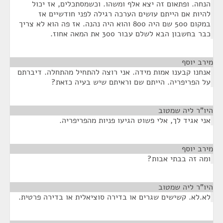
הנחה. ופתאום זה יצא אלף ומשהו. וכשמסתכלים, אז יכול
להיות אם הייתם עושים הערכה רגילה לפני חודשיים אז
במקום 500 שם היה 800 והוא היה נהנה. אז פה הוא לא צריך
כבר בחשבון הבא לשלם עבור 300 את המאה אחוז.
מירב יוסף
¶
אנחנו קבענו אמות מידה. אני רוצה להתחיל מהתחלה. דיברתם
על הפריפריה. הייתם שם וראיתם שיש בעיה כזאת?
היו"ר ליה שמטוב
¶
אני אגיד לך, אלי פשוט הגיעו פניות מהפריפריה.
מירב יוסף
¶
ומה זה בבתי אבות?
היו"ר ליה שמטוב
¶
לא.לא. קשישים שגרים או בדירה סוציאלית או בדירה פרטית.