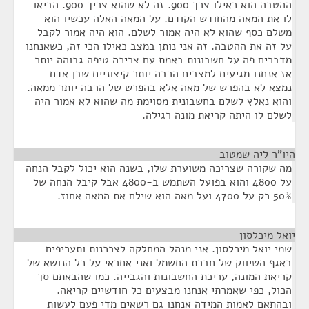
ההטבה הוא כאילו צרך 900. זה לא שהוא צריך 900. הביאו
לו את המאה מהחודש הקודם. על המאה האלה עכשיו הוא
משלם כסף שהוא לא היה אמור לשלם. הוא היה אמור לקבל
על זה את ההטבה. זה אני נותן במצב כאילו הכי זה, כשאנחנו
מדברים פה על חשבונות באמת עם צריכה טיפה גבוהה יותר
אז אנחנו מגיעים למצבים הרבה יותר קיצוניים שבן אדם
נמצא לא בהפרש של מאה אלא בהפרש של הרבה יותר ממאה.
והוא נאלץ לשלם בחשבונית מסוימת מה שהוא לא אמור היה
לשלם לו היתה קריאת מונה רגילה.
היו"ר ליה שמטוב
¶
מה שקורה שצריכה משוערת שלו, בשנה הוא יכול לקבל הנחה
על 4800 והוא בפועל השתמש ב-4800 אבל קיבל הנחה של
50% רק על 4700 ועל מאה הוא שילם את המאה אחוז.
יואל מיכלסון
¶
שמי יואל מיכלסון. אני מנהל המחלקה לצרכנות ותעריפים
באגף השיווק של חברת החשמל ואני אחראי על כל הנושא של
קריאת המונה, עריכת החשבונות והגבייה. כמו שהבאתם סך
הכול, כפי שאמרתי אנחנו מבצעים כל חודשיים קריאה.
ובהתאם לאמות המידה אנחנו גם רשאים מדי פעם לעשות