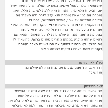
רפרנט מיוחד וגם אצלי במחלקה יש רפרנטית מיוחדת
שהתפקיד שלה לטפל אישית במקרים האלו. יש לה קשר ישיר
עם הביטוח הלאומי . ההנחיה היא ללכת לפי בית הלל. זאת
אומרת אם כמו שאת אומרת הוא עזב דירה ולא העביר את
הדירה החדשה על שמו, אפשר להתקשר, לתת לו
רטרואקטיבית למרות שלפעמים לפי התקנון אם הוא לא העביר
את הדירה על שמו אז הוא כביכול לא היה זכאי להנחה
בתקופה הזאת. ההנחיה שלנו לתת לו על התקופה ההיא אם
רואים שהוא מופיע במקום מגורים מסוים ברצף, להשאיר לו
את הרצף. לא מנסים לחסוך את החודשיים האלה מאותם
לקוחות שהם באמת נזקקים להנחה הזאת.
היו"ר ליה שמטוב
¶
דרך אגב איך אתם מזכים אם נניח הוא לא שילם כמה
חודשים?
יואל מיכלסון
¶
אם למשל לקוחה עברה לגור עם הבת שלה וחשבון החשמל
רשום על שם הבת שלה והיא לא העבירה את זה על שמה.
אחרי חודשיים היא מתקשרת כי היא רואה שהיא לא קיבלה את
ההנחה, היא אומרת, לא קיבלתי את ההנחה, למה לא קיבלתי