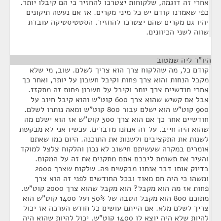
אחרי זה דוגמה, שלקוחות יצטרכו להחזיר כי הם קיבלו יותר.
כפי שאמרנו קודם יש כל מיני מקרים. אז אם נעשה תיקונים
יהיו גם מקרים שהם יצטרכו להחזיר. הסטטיסטיקה עובדת
שווה לשני הכיוונים.
היו"ר ליה שמטוב
¶
קודם כל, מה שהלקוח צרך הוא צריך לשלם. שוב, מי שלא
מקבל הנחות והוא צרך פחות וקיבל חשבון על יותר, ואחר כך
אחרי חודשיים צרך יותר וקיבל על חשבון פחות זה מתקזז.
אבל אם קשיש שהוא צרך 600 קוט”ש והוא קיבל חיוב על
900 קוט”ש הוא ישלם עבור 800 קוט”ש ומאה נותרו לשלם.
חודשיים אחר כך אם הוא צרך 300 קוט”ש אז הוא ישלם מה
שהוא היה חייב. על זה אנחנו מדברים. עכשיו אני לא מבקשת
לשנות את התקציבים ולשנות את התוכנה. היום כמו שאתם
אומרים במקרה שעשיתם חישוב לא נכון והלקוח צלצל למוקד
והעיר את תשומת ליבכם אתם מתקנים את זה על המקום.
בדיוק אותו דבר אנחנו מבקשים פה. שלקוח שצרך 2000
ומשהו כי היה חם מאוד ובכל החודשים לפני זה הוא צרך
פחות אז מה הוא מקבל? הוא מקבל שהוא צרך 2000 קוט”ש.
מתוכם 800 הוא מקבל הטבה של 50% ועל 1400 קוט”ש הוא
צריך לשלם מלא. אם הייתם עושים כל חודש הערכה אז יכול
להיות שלא היה יוצא לו 1400 קוט”ש. יכול להיות שהוא היה