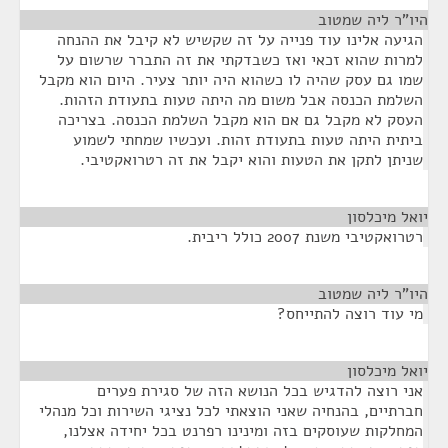
היו"ר ליה שמטוב
¶
הגיעה אלינו עוד פנייה על זה שקשיש לא קיבל את ההנחה
למרות שהוא זכאי ואז כשבדקתי את זה התברר שרשום על
שמו גם עסק שהיה לו כשהוא היה יותר צעיר. היום הוא מקבל
השלמת הכנסה אבל משום מה היתה טעות בתעודת הזהות.
העסק לא מקבל גם אם הוא מקבל השלמת הכנסה. בצריכה
ביתית היתה טעות בתעודת זהות. ועכשיו שמחתי לשמוע
שניתן לתקן את הטעות והוא יקבל את זה רטרואקטיבי.
יואל מיכלסון
¶
רטרואקטיבי משנת 2007 כולל ריבית.
היו"ר ליה שמטוב
¶
מי עוד רוצה להתייחס?
יואל מיכלסון
¶
אני רוצה להדגיש בכל הנושא הזה של סגירת פערים
חברתיים, בהנחיה שאני הוצאתי לכל נציגי השירות וכל מנהלי
המחלקות שעוסקים בזה ומינינו רפרנט בכל יחידה אצלנו,