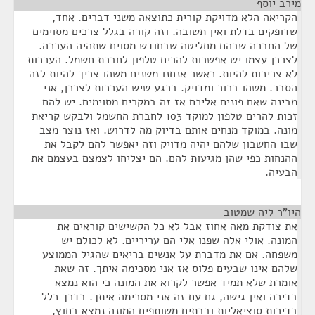
מירב יוסף
¶
הקריאה הלא מדויקת קורית כתוצאה משני דברים. אחד,
שדופקים בדלת ואין תשובה. וזה קורה בגלל צרכים מסוימים
של החברה שבהם מחליטה שבחודש מסוים שתהיה הערכה.
לצרכן עצמו יש אפשרות להרים טלפון לחברת חשמל. הערכות
לא צריכות להיות. כאשר אנחנו משנים משהו צריך להיות לזה
הסבר. משהו ברור ומדויק. ברגע שיש הערכות לצרכן, אני
מבינה שאם פונים אליכם אז זה במקרים מסוימים. יש להם
זכות להרים טלפון למוקד 103 לחברת החשמל ולבקש קריאת
מונה. במוקד מנחים אותם בדיוק מה לדרוש. ואז נוצר מצב
שבו החשבון שלהם יהיה מדויק וזה יאפשר להם לקבל את
ההנחות כפי שהן מגיעות להם. הם יצליחו לצמצם בעצמם את
הבעיה.
היו"ר ליה שמטוב
¶
את צודקת מאה אחוז אבל לא כל הקשישים קוראים את
המונה. אולי אלה שפנו אלי הם עריריים. לא לכולם יש
משפחה. אם את מדברת על אנשים בריאים שהגיל הממוצע
שלהם אינו שבעים פלוס אז אני מסכימה איתך. זה שאת
אומרת שלא תמיד אפשר לקרוא את המונה כי הוא נמצא
בדירה ואין גישה, גם עם זה אני מסכימה איתך. בדרך כלל
בדירות סוציאליות ובבתים משותפים המונה נמצא בחוץ,