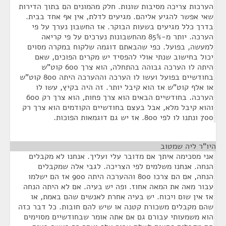
הערכות צריכה מסיבות שונות. חלק מהמונים הם בתוך הדירות
שאי אפשר להגיע אליהם. מגיעים לדלת, אין אף אחד בבית.
בדרך כלל מגיעים בשעות הבוקר. אז החשבון נערך על פי
הערכה. יותר מ-85% מהחשבונות נערכים על פי קריאה
למעשה, בפועל. כפי שהבאתם דוגמה שלקוח במקרה מסוים
יכול בחישוב שנתי אולי להפסיד יש מקרים הפוכים, שאם
היתה לו הערכה גבוהה בהתחלה, הוא צרך 600 קוט”ש
בחודשיים בפועל ועשו לו הערכה וההערכה היתה 800 קוט”ש
או אלף קוט”ש אז הוא קיבל יותר. זה היה בקיץ, עשו לו
הערכה. בחודשיים הבאים הוא צרך פחות, הוא צרך רק 600
והוא קיבל מלא, אבל בעצם בחודשיים הקודמים הוא צרך רק
700 ונתנו לו לפי 800. אז יש גם דוגמאות הפוכות.
היו"ר ליה שמטוב
¶
אני מסכימה איתך אם מדובר עלי ועליך. אנחנו לא מקבלים
הנחה. אנחנו משלמים לפי הצריכה. לגבי אלה שמקבלים
הנחה, אם הם צרכו 800 וההערכה היתה 900 אז הם ישלמו
עבור מאה את המאה אחוז. ופה יש בעיה. אם לא היתה הנחה
אז אין שום ויכוח. יש בעיה אחרת לאנשים שהם באמת, או
שהם מקבלים משכורת קטנה או שיש להם חובות. כל דבר כזה
הוא משמעותי עבורם גם אם אתה אומר שבחודשיים מסוימים