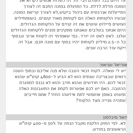
עד היום בכל העולם הכי זול זה לשלוח אנשים לקרוא את
המונה מדלת לדלת. כל התועלת במונה החכם זה לצורך
התייעלות אנרגטית עם ניהול ביקוש,לא לצורך קריאת המונה.
עכשיו הלקוחות האלה הם לקוחות מאוד קטנים. כשמתחילים
ועושים פיילוט עושים את זה קודם על הלקוחות הגדולים.
היום אנחנו בשלבים שאנחנו מתקינים מונים ללקוחות הגדולים
שלנו. לאט לאט זה יורד. כפי שאמרתי זה לטווח ארוך שבסוף
כל ה-2.5 מיליון לקוחות יהיו בסוף עם מונה חכם. אבל זה
ייקח עוד הרבה שנים.
אוריאל שניאור
¶
יש לי שאלה. לקוח זכאי הטבה שלא פנה אליכם ובסוף השנה
רואים שבצריכה שנתית הוא לא הגיע ל-4800 קוט”ש שהוא
זכאי להם. היו חודשים שהוא חויב והוא לא נכנס למסגרת
ההטבה. האם יש לכם אפשרות לקחת את החשבונות האלה
ופשוט באופן אוטמטי לתת איזשהו החזר? אתם חייבים
שתהיה פנייה מצד הלקוח?
יואל מיכלסון
¶
לא. לפי החוק הלקוח מקבל הנחה על 50% מ-400 קוט”ש
הראשונים בחודש.