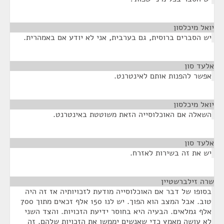
יואל מיכלסון
¶
יש הסברים ברוסית, גם בערבית, אני לא יודע אם באמהרית.
אלעד סון
¶
אפשר להפנות אותם לאינטרנט.
יואל מיכלסון
¶
השאלה אם האוכלוסייה הזאת משוטטת באינטרנט.
אלעד סון
¶
יש את זה בשירות לאזרח.
שרה זילברשטיין
¶
בסופו של דבר אם האוכלוסייה מודעת לזכויותיה אז זה היה
טוב. אבל המצב הוא הפוך. יש לנו 150 אלף זכאים מתוך 700
אלף גמלאים. הבעיה היא בחוסר ידיעת הזכויות. והצד השני
לא עושה מאמץ כדי שאנשים יממשו את הזכויות שלהם. זה