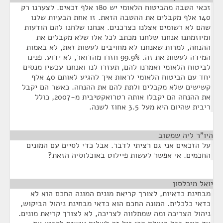
זכאי הטבה מהביטוח הלאומי יש 180 אלף זכאים. לצערנו רק
140 אלף מקבלים את ההטבה הזאת. זו אחת הבעיות שלנו
שהם לא רשומים אצלנו כצרכנים. אנחנו שלחנו להם הודעות
ומיוזמתנו אנחנו שלחנו מכתב לכל אלו שלא מקבלים את
ההנחה, למרות שאנחנו לא מחויבים לעשות זאת, לא באמות
המידה לעשות את זה. 99.9% חזרו מהדואר, לא ידוע. פנינו
לביטוח הלאומי ואמרנו להם, תעזרו לנו ואנחנו עכשיו מנסים
יחד עם הביטוח הלאומי לראות איך להגיע לאותם 40 אלף
קשישים שלא מקבלים ולתת להם את ההנחה. כאשר הם יקבל
את ההנחה הם יקבלו אותה רטרואקטיבית מ-2007, כולל
ריבית שהיום היא מעל 3.5 אחוז לשנה.
היו"ר ליה שמטוב
¶
על הזכאים אני גם רציתי לדבר. אבל כדי לסיים עם המונים
החכמים. אי אפשר לעשות פיילוט באוכלוסיה הזאת?
יואל מיכלסון
¶
מבחינת כדאיות, לצורך קריאת מונים המונה החכם הוא לא
כדאי כלכלית. המונה החכם הוא כדאי מבחינת ניהול הביקוש,
ניהול הצריכה ומה שמתלווה לצריכה, לא לצורך קריאת מונים.