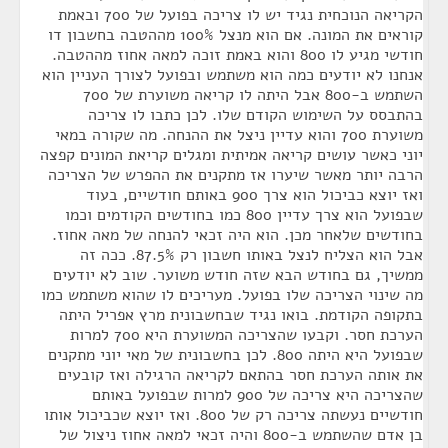
הקריאה הנוכחית נגיד יש לו צריכה בפועל של 700 ובאמת
קוראים את המונה. אם הוא מנצל 100% מההטבה בחשבון דו
חודשי מגיע לו 800 והוא באמת זוכה למאה אחוז מההטבה.
אנחנו לא יודעים כמה הוא משתמש ובפועל לצורך העניין הוא
השתמש ב-800 אבל היתה לו קריאה משוערת של 700
בהתבסס על השימוש הקודם שלו. לכן כתבו לו צריכה
משוערת 700 והוא עדיין ניצל את ההנחה. מה שקורה במאי
יוני כאשר עושים קריאה אמיתית ומגלים קריאת המונים קפצה
הרבה יותר מאשר שיערו אז מתקנים את ההפרש של הצריכה
ואז יוצא כביכול הוא צרך 900 באותם חודשיים, בעוד
שבפועל הוא צרך עדיין 800 כמו בחודשים הקודמים וכמו
בחודשים שלאחר מכן. הוא היה זכאי להנחה של מאה אחוז.
אבל הוא הצליח לנצל באותו חשבון רק 87.5%. ככה זה
ממשיך, גם בחודש הבא שזה חודש משוער. שוב לא יודעים
מה שינוי הצריכה שלו בפועל. מעריכים לו שהוא משתמש כמו
בתקופה הקודמת. בואו נגיד שבחשבונית מרץ אפריל היתה
הערכת חסר. וקבעו שהצריכה המשוערת היא 700 למרות
שבפועל היא היתה 800. לכן בחשבונית של מאי יוני מתקנים
את אותה הערכת חסר בהתאם לקריאה הרגילה ואז קובעים
שהצריכה היא צריכה של 900 למרות שבפועל באותם
חודשיים נעשתה צריכה רק של 800. ואז יוצא שכביכול אותו
בן אדם שהשתמש ב-800 והיה זכאי למאה אחוז ניצול של