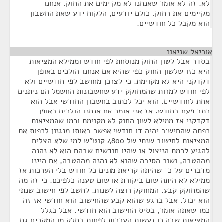
לא. זה לא אומר שאנחנו לא מקיימים את החוק. אנחנו
מקיימים את החוק. כולם יודעים, הלקוח ידע שאת החשבון
הוא מקבל כל חודשיים.
אוריאל שניאור
¶
בסדר אבל לשון החוק מנוסחת לפי חודש וממילא המציאות
היא כזו שלשון החוק כפי שהיא אם אנחנו הולכים באופן
דקדקני היא לא מקוימת. כי לצרכן מחושב לפי חודשיים ולא
לפי חודש למרות שהמחוקק ידע שחשבונות החשמל הם ניתנים
אחת לחודשיים. הוא יכל לכתוב בחשבון החודשי אבל הוא
כתב פעם בחודש. אז אני אומר אם אנחנו הולכים באופן
דקדקני אז ממילא לשון החוק לא מקוימת וכמו שהמציאות
כפתה שהחישוב יהיה דו חודשי אפשר באותו מנגנון לכפות את
המציאות לחישוב שנתי של 4800 קוט”ש למי שלא הצליח
להגיע לרמת הניצול או שהיו חודשים שבהם הוא לא נהנה
מההטבה, ושוב הסיבה שהוא לא נהנה מההטבה, אם היינו
מדברים על כך שהיתה קריאת מונים כל חודש בלי הערכות אז
ממילא לא היתה שום ביקורת או שום טענה כלפיכם. כי זה מה
שהמחוקק קבע. המחוקק רוצה לשנות. לחשב לפי חישוב שנתי
הוא יכול. אבל ברגע שהוא קבע שהחישוב הוא חודשי אז זה
כמו שאתה אומר, בסיס החישוב הוא חודשי. אבל בגלל
המציאות שבה כן נעשות הערכות לפחות בחלק מן המקרים גם