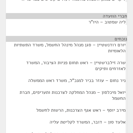
חברי הוועדה
¶
ליה שמטוב – היו"ר
נוכחים
¶
יורם רודנשטיין – סגן מנהל מינהל החשמל, משרד התשתיות
הלאומיות
שרה זילברשטיין – ראש תחום פניות הציבור, המשרד
לאזרחים ותיקים
ניר נחום – עוזר בכיר למנכ"ל, משרד ראש הממשלה
יואל מיכלסון – מנהל המחלקה לצרכנות ותעריפים, חברת
החשמל
מירב יוסף – ראש אגף הצרכנות, הרשות לחשמל
אלעד סון – דובר, המשרד לקליטת עליה