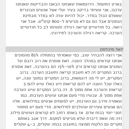
בארון החשמל. הדוגמאות שאנחנו הבאנו והבדיקות שאנחנו
ערכנו, אני עשיתי בדיקה בעיר שלי אצל אנשים מבוגרים
שאצלם הכול בסדר. יכול להיות שזה לא בסדר מבחינת
הנתונים אבל הם גם לא מגיעים ל-800 קוט”ש. אבל אני
רואה. כל חודשיים קריאה רגילה ותשימו לב כל חודשיים
הערכה. קריאה רגילה והערכה לסירוגין.
יואל מיכלסון
¶
אני רוצה להבהיר שוב. כפי שאמרתי בהתחלה 85% מהמונים
אנחנו קוראים במהלך השנה. זאת אומרת את רוב רובם של
המונים אנחנו קוראים ורק 10%-15% הם בהערכה. זאת אומרת
ברוב המקרים זה לא חשבון קריאה וחשבון הערכה. ברוב
המקרים, יש לי פה דוגמאות, ברוב המקרים במשך שנה, יש
כאלו שכל השנה יש להם קריאות ויש כאלו שיש להם 5
קריאות והערכה אחת מתוך 6. זה ברוב המקרים שיש הערכה
אחת מתוך 6. עכשיו מדי פעם אנחנו עושים הערכות. כמו
שאמרה מירב גם הערכות. יש לפעמים אנשים במילואים. אלה
הם אנשים צעירים שהולכים למילואים. מדי פעם יש מחסור
זמני יומי בכוח אדם. אז באותו רחוב לא קוראים ועושים פילוג
וזה מה שאת דיברת שלא מגיעים למקום. דרך אגב באותם
מקרים גם הלקוח מפוצה בחשבון בכמה שקלים, ב-4 שקלים