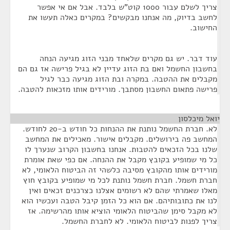
צריך לשלם עבור 1000 קוט”ש בלבד. אבל אם אי אפשר
לחשב בדיוק, מה אנחנו מבקשים? במקרים כאלה תעשו את
החישוב.
עוד דבר. יש גם מקרים שלאחד מבני הזוג מגיעה הנחה
בחשבון החשמל ואם בת הזוג עדיין לא בגיל פרישה אז גם הם
מקבלים את ההטבה. במקרה ובת הזוג מגיעה כבר לגיל
פרישה פתאום החשבון מסתבך. מורידים אותו מזכאות להטבה.
יואל מיכלסון
¶
לא. חברת החשמל נותנת את ההנחות כל חודש ב-20 לחודש.
המחשב פה בירושלים. מקבלים אישור. מאכילים את המחשב
שלנו בכל הזכאים להטבות. אנחנו בחשבון הקרוב שנערך לו
כל מי שמופיע בקובץ מקבל את ההנחה. אם כפי שאת אומרת
מורידים אותו מהקובץ מסיבה כלשהי זה הביטוח הלאומי, לא
חברת חשמל. חברת חשמל נותנת לכל מי שמופיע בקובץ חוץ
מאלו שאמרתי שהם לא רשומים אצלנו כצרכנים זכאים ואין
לנו את כתובותיהם. אם הוא כל הזמן קיבל הטבה ועכשיו הוא
לא מקבל סימן שהביטוח הלאומי הוציא אותו מהרשימה. אז
צריך לפנות לביטוח הלאומי. לא לחברת החשמל.