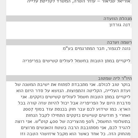
אוריאל שניאור – עוזר השרה, המשרד לקליטת עלייה
מנהלת הוועדה
¶
דנה גורדון
רשמה וערכה
¶
נוגה לנגפור, חבר המתרגמים בע"מ
ליקויים במתן הטבות בחשמל לעולים קשישים בפריפריה
היו"ר ליה שמטוב
¶
בוקר טוב לכולם. אני מתכבדת לפתוח את ישיבת המשנה של
ועדת העלייה, הקליטה והתפוצות. הנושא על סדר היום הוא
ליקויים במתן הטבות חשמל לעולים קשישים נזקקים. אני
מדברת היום על הפריפריה אבל יכול להיות שזה קורה בכל
הארץ. כמו שידוע לכם עבר חוק בכנסת עוד בסוף 2007
ואחרי 3 חודשים קשישים נזקקים התחילו לקבל הנחות
בתשלומי החשמל, 50% מהצריכה של 400 קוט”ש. אני רוצה
להגיד לכם, אני מסתובבת הרבה בשטח והאנשים מרוצים
מהחוק הזה. כל אחד כאשר הוא מקבל איזושהי הטבה וזו