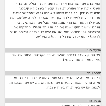
הוא בדק את הצריכות אז הוא רואה את זה בולט גם בדף
השני איפה שהן מפורטות. ועד עכשיו בעצם לא קיבלנו
תלונות בנידון. כל לקוח שחושב שהוא נפגע שיתקשר אלינו.
אנחנו יכולים לעשות לו תיקון רטרואקטיבי לשנה שלמה, ואם
מגיע לו תיקון ואם הוא נפגע הוא יקבל את ההפרשים. כי
אנחנו עושים תיקון שנה אחורה או יותר אפילו. מחלקים את
הצריכות לפי ממוצע יומי ואז אם עשו לו הערכה ובאמת מגיע
לו 4800 הוא יקבל את כל ה-4800 קוט”ש.
אלעד סון
¶
על החוק שעבר בכנסת מטעם משרד הקליטה. היתה איזושהי
פנייה מצד ביטוח לאומי?
מירב יוסף
¶
דיברנו על זה עם הביטוח הלאומי להסביר להם. דיברנו אל
איזה תהליך מקנה לאנשים את הזכות הזאת. יש את האפשרות
לפנות אם יש בעיות. זו בעיה שצפה.
אלעד סון
¶
יש הסבר בכל מיני שפות?