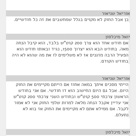
אוריאל שניאור
¶
כן אבל החוק לא מקוים בגלל שמחשבים את זה כל חודשיים.
יואל מיכלסון
¶
אם חודש אחד הוא צרך 200 קוט”ש בלבד, הוא קיבל הנחה
מאה. בחודש הבא הוא יצרוך 1500, נגיד ובאותו חודש הוא
הפעיל הרבה מזגנים אז לא משלימים לו את מה שהוא לא היה
בחודש הקודם.
אוריאל שניאור
¶
הייתי מסכים איתך במאה אחוז אם הייתם מקיימים את החוק
היום. אבל גם היום החישוב הוא דו חודשי. אם אני בחודש
הראשון צרכתי 500 קוט”ש ובחודש השני צרכתי 200 קוט”ש
אני עדיין אקבל הנחה מלאה למרות שלפי החוק אני לא אמור
לקבל. אם ממילא אתם לא מקיימים את החוק אז בוא לא
נתעלם.
יואל מיכלסון
¶