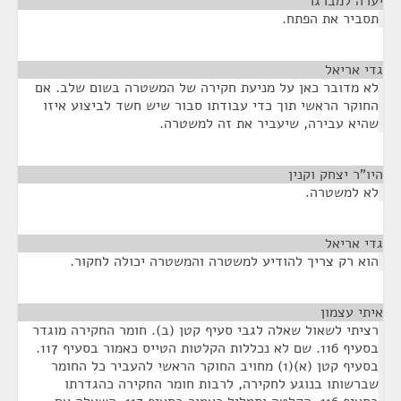
יערה למברגר
¶
תסביר את הפתח.
גדי אריאל
¶
לא מדובר כאן על מניעת חקירה של המשטרה בשום שלב. אם
החוקר הראשי תוך כדי עבודתו סבור שיש חשד לביצוע איזו
שהיא עבירה, שיעביר את זה למשטרה.
היו"ר יצחק וקנין
¶
לא למשטרה.
גדי אריאל
¶
הוא רק צריך להודיע למשטרה והמשטרה יכולה לחקור.
איתי עצמון
¶
רציתי לשאול שאלה לגבי סעיף קטן (ב). חומר החקירה מוגדר
בסעיף 116. שם לא נכללות הקלטות הטייס כאמור בסעיף 117.
בסעיף קטן (א)(1) מחויב החוקר הראשי להעביר כל החומר
שברשותו בנוגע לחקירה, לרבות חומר החקירה כהגדרתו