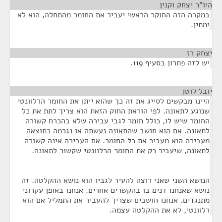
היו"ר יצחק וקנין
¶
במקרה הזה החוקר הראשי יעביר את החומר מהתחלה, הוא לא
ימתין.
יצחק רז
¶
יש לזה פתרון בסעיף 119.
יובל לוטן
¶
היינו מבקשים לסייג את זה כך שהוא ייתן את החומר הרלוונטי
שנוגע לתאונה. לפי הוראת החוק הזאת הוא צריך לתת את כל
החומר שיש לו, כולל חומר לגבי עבירה שלא בהכרח קשורה
לתאונה. אם הוא חושב שהתאונה נעשתה או נגרמה כתוצאה
מעבירה הוא מעביר את כל החומר. אם העבירה אינה קשורה
לתאונה, שיעביר רק את החומר הרלוונטי שקשור לתאונה.
הנושא השני שאני רוצה להעיר לגביו הוא נושא ההקלטה. זה
נושא שאנחנו דנים בו בהקשרים אחרים. אנחנו באופן עקרוני
מתנגדים. אנחנו חושבים שצריך להעביר את התמליל אם הוא
רלוונטי, לא את ההקלטה עצמה.