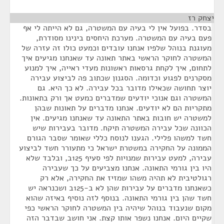
יצחק רז
¶
בסדר. בפועל אין לי בעיה עם המשטרה, גם לא הייתה לי אף
פעם בעיה עם המשטרה. מערכת היחסים בינינו מסודרת,
מעוגנת בנוהל שלפיו אנחנו עובדים וכמעט כולו זה עזרה של
המשטרה לחוקר הראשי באתר תאונה עד שאנחנו מגיעים איך
לתחום, איך לקחת גרסאות ראשונות מעדי ראייה, איך למנוע
מסקרנים לפגוע וכדומה. הסגנון שכתוב פה לביצוע עבירה
יוצר תחושה שכאילו מדובר בכל עבירה. לא כך היא. גם
המשטרה וגם אנוכי יודעים שמדברים כמעט אך ורק בתאונות.
מתקריות הם לא יודעים. אנחנו מדברים על תאונות שבהן
למשטרה יש חובות באתר התאונה עד שאנחנו מגיעים. אין
הכוונה שכל עבירה המשטרה תיקח. מדובר בעבירות שיש
חשד למשהו פלילי. הגענו לנוסח כללי שאומר שסבר הגורם
הממונה על החקירה במשטרת ישראל כי מתעורר חשד לביצוע
עבירה, למעט עבירות שמנויות לפי סעיף 125ב, ובלבד שלא
היו בין גורמי התאונה. אנחנו מצביעים על כך שעבירה
רגולטיבית לא תהיה משהו שמזיז את החקירה, אלא רק
כשאנחנו מדברים על עבירות שהן לא ב-125ב ושכנראה יש
חשד שהן בין גורמי התאונה. בנוסף לזה נוסיף באיזה שהוא
מקום שנעבוד בנוהל שיהיה בין המשטרה לחוקר הראשי כפי
שקיים היום. אנחנו נשפר אותו קצת. אני חושב שבדבר הזה