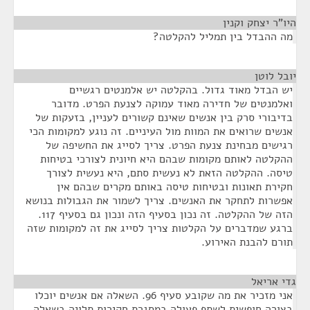
היו"ר יצחק וקנין
¶
מה ההבדל בין תמליל להקלטה?
יובל לוטן
¶
יש הבדל מאוד גדול. בהקלטה יש אלמנטים רגשיים
ואלמנטים של חדירה מאוד עמוקה לצנעת הפרט. מדובר
בדיבורי סרק בין אנשים שאינם קשורים לעניין, בזעקות של
אנשים שרואים את המוות מול העיניים. זה נוגע למקומות הכי
רגישים מבחינת צנעת הפרט. צריך לסייג את החשיפה של
ההקלטה לאותם מקומות שבהם היא חיונית לצורכי בטיחות
טיסה. ההקלטה הזאת לא נעשית סתם, היא נעשית לצורך
חקירת תאונות ובטיחות טיסה באותם מקרים שבהם אין
אפשרות לתחקר את האנשים. צריך לשמור את הגבולות בנושא
הזה של ההקלטה. זה נכון בסעיף הזה ונכון גם בסעיף 117.
ברגע שמדברים על הקלטות צריך לסייג את זה למקומות שזה
תורם להבנת האירוע.
גדי אריאל
¶
אני מזכיר את מה שקובע סעיף 96. השאלה אם אנשים יוכלו
בצורה חופשית לשתף פעולה במסגרת חקירות תלויה בשאלה