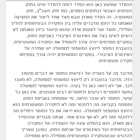
ההסדר שמוצע כאן הוא הסדר דומה להסדר שיש בחוק
השיפוט הצבאי ובחוקים נוספים, כמו חוק השב"כ, חוק
המשטרה. זה הסדר מאוזן שבא מצד אחד ליצור את החציצה
שאנחנו כל הזמן מדברים עליה בין החקירה הבטיחותית להליך
הפלילי, ומצד שני לעשות איזה שהוא קישור כיוון שאנחנו לא
רוצים לשים בצד את האינטרס הציבורי באכיפת החוק.
במקרים מסוימים יהיה צורך להתחיל את החקירה המשטרתית.
בהעברת החומר ליועץ המשפטי לממשלה יש שמירה על
האינטרס הציבורי. במקרים המתאימים יהיה צורך בפתיחת
חקירה משטרתית.
מדובר פה על העניין של רגישות החומר או דברים מהסוג
הזה. מדובר בהעברה רק ליועץ המשפטי לממשלה, לא מעבר
לכך. אני לא רואה כאן כל בעיה. היועץ המשפטי לממשלה
נחשף לחומרים רגישים ולחומרים רבים ומגוונים. אין כאן כל
קושי. החומר לא עובר הלאה. מי שמומחה באכיפת החוק
ומומחה בקביעה מה רלוונטי ומה לא לחקירה המשטרתית הוא
היועץ המשפטי לממשלה. הוא יראה את כל החומר ויחליט מה
רלוונטי ומה לא, לא אף גורם אחר. אנחנו סבורים שההסדר
כאן מאוזן. הוא בהחלט עונה על השמירה של החקירה
הבטיחותית ועל האינטרס של אכיפת החוק. כמובן שצריך
להדגיש שכשהחקירה המשטרתית מתחילה היא מתחילה