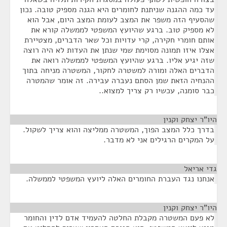
עד כמה ההגנה שניתנת לחומרים היא הגנה מספיק טובה. נכון
שהסעיף הזה משפר את המצב לעומת המצב היום, אבל הוא
לא מספיק טוב. ברגע שהיועץ המשפטי לממשלה קורא את
אותם חומרי חקירה, קרי עדויות וכל שאר הדברים, מצטיירת
אצלו איזו תמונה מסוימת שמי שנתן את העדות לא היה רוצה
שזה יגיע אליו. ברגע שהיועץ המשפטי לממשלה רואה את
הדברים האלה ומורה למשטרה לחקור, המשטרה מניחה בתוך
ההנחיה הזאת שמן הסתם נעברה עבירה. זה אומר שהמטרה
כבר סומנה, עכשיו רק צריך למצוא..
היו"ר יצחק וקנין
¶
בדרך כלל המצב הפוך, המשטרה ממליצה והוא צריך לשקול.
על המקרים הרגילים אני לא מדבר.
גדי אריאל
¶
אנחנו נגד העברת החומרים האלה ליועץ המשפטי לממשלה.
היו"ר יצחק וקנין
¶
לא פעם המשטרה מקבלת החלטה להעמיד אדם לדין והחומר