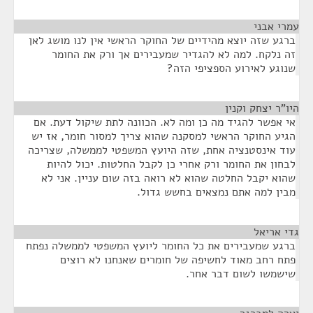
עמרי אבני
¶
ברגע שזה יוצא מהידיים של החוקר הראשי אין לנו מושג לאן
זה נלקח. למה לא להגדיר שמעבירים אך ורק את החומר
שנוגע לאירוע הספציפי הזה?
היו"ר יצחק וקנין
¶
אי אפשר להגיד מה כן ומה לא. הכוונה לתת שיקול דעת. אם
הגיע החוקר הראשי למסקנה שהוא צריך למסור חומר, אז יש
עוד אינסטנציה אחת, שזה היועץ המשפטי לממשלה, שצריכה
לבחון את החומר ורק אחרי כן לקבל החלטות. יכול להיות
שהוא יקבל החלטה שהוא לא רואה בזה שום עניין. אני לא
מבין למה אתם נמצאים בחשש גדול.
גדי אריאל
¶
ברגע שמעבירים את כל החומר ליועץ המשפטי לממשלה נפתח
פתח רחב מאוד לחשיפה של חומרים שאנחנו לא רוצים
שישמשו לשום דבר אחר.