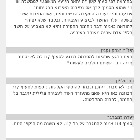
בהוראה לפי סעיף קטן זה יתאר היועץ המשפטי לממשלה או
מי שהוא הסמיך לכך את נסיבות האירוע הבטיחותי
שבעקבותיו נערכה החקירה הבטיחותית, ואת הסיבות אשר
בשלהן עלה החשד לביצוע העבירה, ובלבד שלא יצורף
להוראה כאמור דבר מחומר החקירה והיא לא תצביע על חשד
כלפי אדם שהיה מעורב באירוע.
היו"ר יצחק וקנין
¶
האם ברגע שתגיעו להסכמה בנוגע לסעיף 117 זה לא יסתור
איזה דבר שאתם הולכים לעשות?
רון חלפון
¶
אני לא סבור. ייתכן ונבחר להוסיף הקלטות נוספות לסעיף 117.
הכוונה כאן היא שאם מתעורר חשד לעבירה פלילית יועבר כל
החומר, לרבות ההקלטות.
יערה למברגר
¶
סעיף 118 אמור להתגבר על כל 117, לא משנה מה היקפו היום.