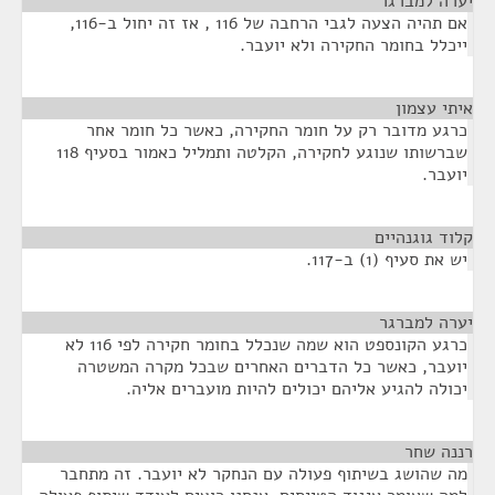
יערה למברגר
¶
אם תהיה הצעה לגבי הרחבה של 116 , אז זה יחול ב-116,
ייכלל בחומר החקירה ולא יועבר.
איתי עצמון
¶
כרגע מדובר רק על חומר החקירה, כאשר כל חומר אחר
שברשותו שנוגע לחקירה, הקלטה ותמליל כאמור בסעיף 118
יועבר.
קלוד גוגנהיים
¶
יש את סעיף (1) ב-117.
יערה למברגר
¶
כרגע הקונספט הוא שמה שנכלל בחומר חקירה לפי 116 לא
יועבר, כאשר כל הדברים האחרים שבכל מקרה המשטרה
יכולה להגיע אליהם יכולים להיות מועברים אליה.
רננה שחר
¶
מה שהושג בשיתוף פעולה עם הנחקר לא יועבר. זה מתחבר