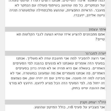
למה שאומר איגוד הטייסים. אנחנו רוצים לעודד שיתוף פעולה
של הנחקרים. כל מה שהושג בשיתוף פעולה עם הנחקר לא
מועבר. הראיות החפציות, שהוצע מלכתחילה שלמשטרה תהיה
גישה אליהן, יועברו.
איתי עצמון
¶
אתם מתכוונים להציע איזו שהיא הצעה לגבי הקלטות תא
טייס?
יערה למברגר
¶
אני רוצה להסביר למה אני חושבת שזה לא משליך. אנחנו
בסעיף הזה אומרים שאנחנו לא פוגעים בהגנה לפי הסעיפים
האחרים. בשאלה אם היא תהיה או לא תהיה נדון בסעיפים
האחרים. פה אנחנו משמרים את מה שמעוגן במשטרה. אני לא
מבינה למה זה משנה. אם נרחיב שם זה יהיה שם, אם נצמצם
זה יחול פה. לפי הסעיף הזה הכל מגיע ליועץ. היועץ לא פורץ
את ההגנה שיש בחוק.
היו"ר יצחק וקנין
¶
אני מצביע על סעיף 118, כולל התיקון שהוצע.