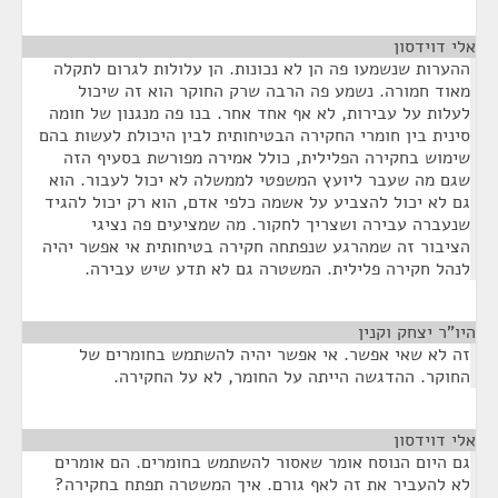
אלי דוידסון
¶
ההערות שנשמעו פה הן לא נכונות. הן עלולות לגרום לתקלה
מאוד חמורה. נשמע פה הרבה שרק החוקר הוא זה שיכול
לעלות על עבירות, לא אף אחד אחר. בנו פה מנגנון של חומה
סינית בין חומרי החקירה הבטיחותית לבין היכולת לעשות בהם
שימוש בחקירה הפלילית, כולל אמירה מפורשת בסעיף הזה
שגם מה שעבר ליועץ המשפטי לממשלה לא יכול לעבור. הוא
גם לא יכול להצביע על אשמה כלפי אדם, הוא רק יכול להגיד
שנעברה עבירה ושצריך לחקור. מה שמציעים פה נציגי
הציבור זה שמהרגע שנפתחה חקירה בטיחותית אי אפשר יהיה
לנהל חקירה פלילית. המשטרה גם לא תדע שיש עבירה.
היו"ר יצחק וקנין
¶
זה לא שאי אפשר. אי אפשר יהיה להשתמש בחומרים של
החוקר. ההדגשה הייתה על החומר, לא על החקירה.
אלי דוידסון
¶
גם היום הנוסח אומר שאסור להשתמש בחומרים. הם אומרים
לא להעביר את זה לאף גורם. איך המשטרה תפתח בחקירה?