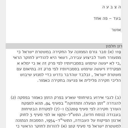
ה צ ב ע ה
בעד – פה אחד
אושר
רון חלפון
¶
119 (א) סבר גורם הממונה על החקירה במשטרת ישראל כי
מתעורר חשד לביצוע עבירה, רשאי היא להודיע לחוקר הראי
,כי לא יעשה שימוש בסמכויותיו לפי פרק זה או כי ימלא א
תפקידיו ויעשה שימוש בסמכויותיו לפי פרק זה בתיאום עם
משטרת ישראל , ובלבד שהדבר נדרש כדי למנוע שיבוש
הליכי חקירה פלילית או פגיעה בחקירה כאמור.
(ב) לגבי אירוע בטיחותי שארע בפרק הזמן כאמור בפסקה (2)
להגדרה "זמן הפעלה ותחזוקה" בסעיף 94, תהא למפקח
העורך חקירה לפי סעיף 209(5) ו-(7) לפקודת הבטיחות
בעבודה (נוסח חדש), התש"ל-1970 או לפי סעיף 3 לחוק
ארגון הפיקוח על העבודה, התשי"ד-1954, הסמכות הנתונה
למשטרת ישראל פי סעיף קטן (א) להורות לחוקר הראשי כי