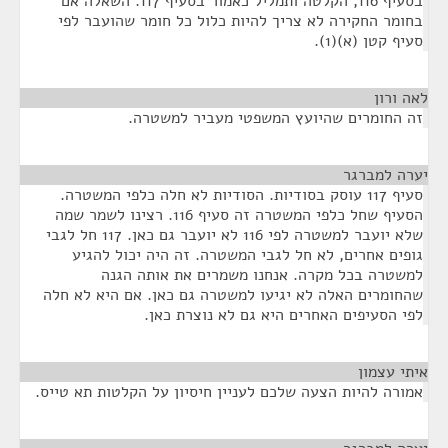
בסעיף 116, הקלטה ותמליל כאמור בסעיף 117. השאלה אם
בחומר החקירה לא צריך להיות כלול כל חומר שהועבר לפי
סעיף קטן (א)(1).
לאה ורון
¶
זה החומרים שהיועץ המשפטי מעביר למשטרה.
יערה למברגר
¶
סעיף 117 עוסק בסודיות. הסודיות לא חלה כלפי המשטרה.
הסעיף שחל כלפי המשטרה זה סעיף 116. רצינו לשמר שמה
שלא יועבר למשטרה לפי 116 לא יועבר גם כאן. 117 חל לגבי
גופים אחרים, לא חל לגבי המשטרה. זה היה יכול להגיע
למשטרה בכל מקרה. אנחנו משמרים את אותה הגנה
שהחומרים האלה לא יגיעו למשטרה גם כאן. אם היא לא חלה
לפי הסעיפים האחרים היא גם לא נוצרת כאן.
איתי עצמון
¶
אמורה להיות הצעה שלכם לעניין חיסיון על הקלטות תא טייס.