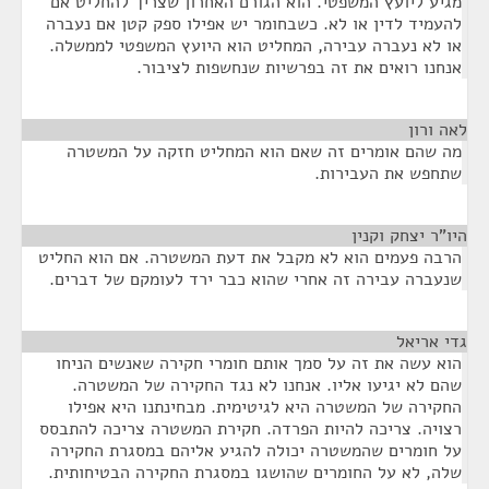
מגיע ליועץ המשפטי. הוא הגורם האחרון שצריך להחליט אם
להעמיד לדין או לא. כשבחומר יש אפילו ספק קטן אם נעברה
או לא נעברה עבירה, המחליט הוא היועץ המשפטי לממשלה.
אנחנו רואים את זה בפרשיות שנחשפות לציבור.
לאה ורון
¶
מה שהם אומרים זה שאם הוא המחליט חזקה על המשטרה
שתחפש את העבירות.
היו"ר יצחק וקנין
¶
הרבה פעמים הוא לא מקבל את דעת המשטרה. אם הוא החליט
שנעברה עבירה זה אחרי שהוא כבר ירד לעומקם של דברים.
גדי אריאל
¶
הוא עשה את זה על סמך אותם חומרי חקירה שאנשים הניחו
שהם לא יגיעו אליו. אנחנו לא נגד החקירה של המשטרה.
החקירה של המשטרה היא לגיטימית. מבחינתנו היא אפילו
רצויה. צריכה להיות הפרדה. חקירת המשטרה צריכה להתבסס
על חומרים שהמשטרה יכולה להגיע אליהם במסגרת החקירה
שלה, לא על החומרים שהושגו במסגרת החקירה הבטיחותית.