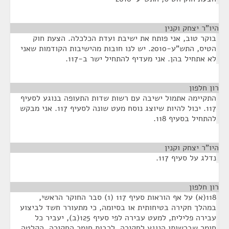
היו"ר יצחק וקנין
¶
בוקר טוב, אני פותח את ישיבת ועדת הכלכלה. הצעת חוק
הטיס, התש"ע-2010. יש לנו חובות מהישיבות הקודמות שאני
לא אתחיל בהן. אני מעדיף להתחיל ישר ב-117.
רון חלפון
¶
התקיימה אתמול ישיבה עם רשות שדות התעופה בנוגע לסעיף
117. יכול להיות שיוצג נוסח מעט שונה לסעיף 117. אני מבקש
להתחיל בסעיף 118.
היו"ר יצחק וקנין
¶
נדלג על סעיף 117.
רון חלפון
¶
118(א) על אף הוראות סעיף 117 (1) סבר החוקר הראשי,
במהלך חקירה בטיחותית או בסיומה, כי מתעורר חשד לביצוע
עבירה פלילית, למעט עבירה לפי סעיף 125(ב), יעביר כל
חומר שברשותו הנוגע לחקירה, לרבות חומר החקירה, הקלטה