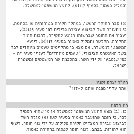
ותמליל כאמור בסעיף 117(א), ליועץ המשפטי לממשלה.
(2) סבר החוקר הראשי, במהלך חקירה בטיחותית או בסיומה,
כי מתעורר חשד לביצוע עבירה פלילית לפי סעיף 125(ב),
יעביר את החומר שברשותו הנוגע לחקירה, לרבות חומר
החקירה, הקלטה ותמליל כאמור בסעיף 117(א), ליועץ
המשפטי לממשלה, אם מצא כי מתקיימים טעמים מיוחדים לכך
בשל האינטרס הציבורי, "טעמים מיוחדים" לעניין סעיף זה –
כפי שנקבעו על ידי השר, בהסכמת שר המשפטים ומשטרת
ישראל.
היו"ר יצחק וקנין
¶
אתה עדיין מפנה אותנו ל-117?
רון חלפון
¶
כן. (ב) מצא היועץ המשפטי לממשלה או מי שהוא הסמיך
לכך, כי חומר שהועבר כאמור בסעיף קטן (א) מגלה חשד
לביצוע עבירה המצדיק חקירה פלילית על ידי גוף חוקר, רשאי
הוא להורות, בכתב, לגוף חוקר לפתוח בחקירה כאמור,