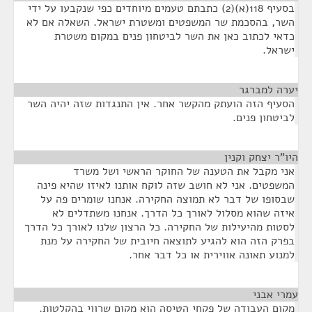
בסעיף 118(א)(2) כתבתם טעמים מיוחדים כפי שנקבעו על ידי
השר, בהסכמת שר המשפטים ומשטרת ישראל. השאלה אם לא
כדאי לכתוב כאן את השר לביטחון פנים במקום משטרת
ישראל.
יערה למברגר
¶
הסעיף הזה הועתק מהקשר אחר. אין התנגדות שזה יהיה השר
לביטחון פנים.
היו"ר יצחק וקנין
¶
אני מקבל את הטענה של החוקר הראשי ושל משרד
המשפטים. אני לא חושב שזה לוקח אותנו לאיזו שהיא פינה
שבסופו של דבר לא תמוצה החקירה. אנחנו שומרים פה על
איזה שהוא מסלול לאורך כל הדרך. אנחנו משתדלים לא
לסטות מהיעילות של החקירה. כל הרצון שלנו לאורך כל הדרך
בפרק הזה הוא להגיע לתוצאה חיובית של החקירה על מנת
למנוע תאונה אווירית או כל דבר אחר.
עמרי אבני
¶
מקום העבודה של פקחי הטיסה הוא מקום שרווי בהקלטות.