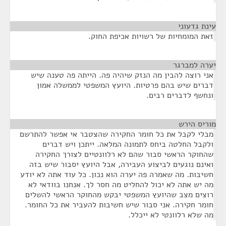
עינת גדעוני
¶
זאת המומחיות של רשויות אכיפת החוק.
יערה למברגר
¶
אני רוצה להבין מה הנזק שיהיה פה. הייתה פה טענה שיש
דברים שיש בהם פרטיות. היועץ המשפטי לממשלה אמון
ונחשף לדברים רבים.
מוריס הירש
¶
מבלי לקבל את כל חומר החקירה שהצטבר אי אפשר להתרשם
ולקבל החלטה ביחס לתמונה המלאה. ייתכן ויש דברים
שהחוקר הראשי סבור שהם לא רלוונטיים לצורך החקירה
ואינם נוגעים לביצוע העבירה, אבל היועץ יסבור שיש בזה
חשיבות. מה שאמרה פה יערה הוא נכון. כל עוד אתה לא יודע
מה יש אתה לא יכול להחליט מה חסר לך. אנחנו בוודאי לא
רוצים מצב שהיועץ המשפטי יבקש מהחוקר הראשי להשלים
חומר חקירה. אני סבור שיש חשיבות להעביר את כל החומר.
מה שלא רלוונטי לא ייכלל.