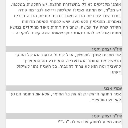
אותנו מקליטים לא רק בתשדורת החוצה. יש הקלטות בטלפון,
יש מכ"מ, יש תמונה ואפילו הקלטות וידיאו לגבי מה קורה
בחדר שבו עובדים. הרבה מאוד דברים קורים, הרבה דברים
נאמרים. מהניסיון הלא מעט שיש לפקחי הטיסה מדוחות
חקירה שהיו עד עכשיו, שהם היו דוחות מאוד ממוקדים בנושא
מסוים אבל יש להם ניואנס נוסף שאומר שזה קשור לחקירה..
היו"ר יצחק וקנין
¶
אני מסכים איתך לחלוטין, אבל שיקול הדעת הוא של החוקר
הראשי. את החומר הוא מעביר. הוא יודע מה הוא צריך
להעביר ומה הוא לא צריך להעביר. כל העניין נתון לשיקול
דעתו.
עמרי אבני
¶
אמר החוקר הראשי שלא את כל החומר, אלא את החומר הנוגע
לאירוע הספציפי.
היו"ר יצחק וקנין
¶
אתה מציע למחוק את המילה "כל"?