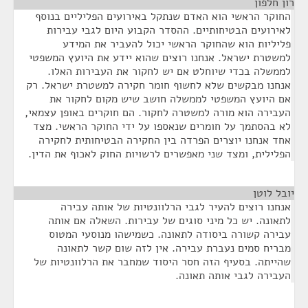
רון חלפון
¶
החוקר הראשי הוא האדם שנתקל באירועים הפליליים בנוסף
לאירועים הבטיחותיים. ההסדר הקבוע היום לגבי עבירות
פליליות הוא שהחוקר הראשי יכול להעביר את המידע
למשטרת ישראל. אנחנו רוצים שהוא יידע את היועץ המשפטי
לממשלה בכדי שיוחלט אם יש לחקור את העבירות האלו.
אנחנו מבקשים שלא לחשוף חומר חקירה למשטרת ישראל. רק
אם היועץ המשפטי לממשלה חושב שיש מקום לחקור את
העבירה הוא מורה למשטרה לחקור. הם חוקרים באופן עצמאי,
לא בהסתמך על חומרים שנאספו על ידי החוקר הראשי. מצד
אחד אנחנו יוצרים הפרדה בין החקירה הבטיחותית לחקירה
הפלילית, ומצד שני מאפשרים לרשויות החוק לאכוף את הדין.
יובל לוטן
¶
אנחנו רוצים להעיר לגבי הרלוונטיות של אותה עבירה
לתאונה. יש כל מיני סוגים של עבירות. השאלה אם אותה
עבירה קשורה ביסודה לתאונה. כשמישהו מנוסעי המטוס
מבריח סמים נעברת עבירה. אין לזה שום קשר לתאונה
שהייתה. בסעיף הזה חסר היסוד שמחבר את הרלוונטיות של
העבירה לגבי אותה תאונה.