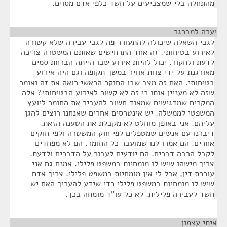
מהתחלה בלי שמצביעים על חשד כלפי אדם מסוים.
יערה למברגר
¶
לגבי השאלה שיכולה להתעורר פה לגבי עבירה שלא קשורה
לאירוע בטיחותי. זה אחד התרחישים שאותם המשטרה צריכה
לדעת ולחקור. יכול להיות אירוע שבו הייתה הברחת סמים
מאורגנת על ידי צוות אוויר במשך תקופה וגם היה אירוע
בטיחותי. האם זה מצב שבו החוקר הראשי רואה את זה ואומר
שזה לא מעניין אותו כי זה לא קשור לאירוע הבטיחותי? אלה
המקרים שמדגישים שמאוד חשוב להעביר את החומר ליועץ
המשפטי לממשלה. יש אינטרסים אחרים שאנחנו רוצים להגן
עליהם. אני באופן מוחלט לא מקבלת את הטענה הזאת.
דיברנו עם אנשים שמטפלים לפי חוק המשטרה ולפי חוקים
אחרים. הם אמרו לנו שמועבר כל החומר. הם לא מפחדים
לקבל הרבה דברים. הם יודעים לעבור על הדברים ולדעת.
צריך מישהו שיש לו מומחיות במשפט פלילי. אמנם גם אני
עורכת דין, אבל לי אין מומחיות במשפט פלילי. צריך אדם
שיש לו מומחיות במשפט פלילי כדי שידע להעריך האם יש
חשד לעבירה פלילית. לא כל עו"ד מומחה בכך.
איתי עצמון
¶