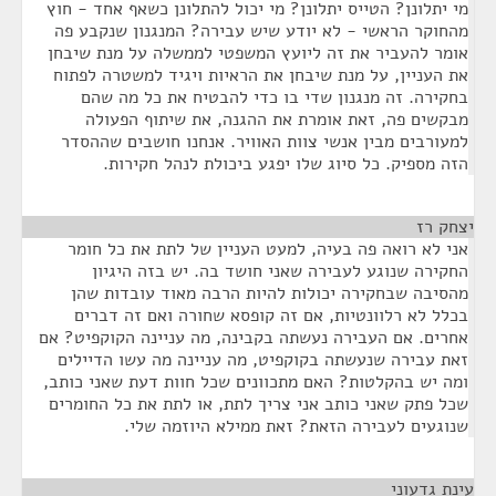
מי יתלונן? הטייס יתלונן? מי יכול להתלונן כשאף אחד - חוץ
מהחוקר הראשי - לא יודע שיש עבירה? המנגנון שנקבע פה
אומר להעביר את זה ליועץ המשפטי לממשלה על מנת שיבחן
את העניין, על מנת שיבחן את הראיות ויגיד למשטרה לפתוח
בחקירה. זה מנגנון שדי בו כדי להבטיח את כל מה שהם
מבקשים פה, זאת אומרת את ההגנה, את שיתוף הפעולה
למעורבים מבין אנשי צוות האוויר. אנחנו חושבים שההסדר
הזה מספיק. כל סיוג שלו יפגע ביכולת לנהל חקירות.
יצחק רז
¶
אני לא רואה פה בעיה, למעט העניין של לתת את כל חומר
החקירה שנוגע לעבירה שאני חושד בה. יש בזה היגיון
מהסיבה שבחקירה יכולות להיות הרבה מאוד עובדות שהן
בכלל לא רלוונטיות, אם זה קופסא שחורה ואם זה דברים
אחרים. אם העבירה נעשתה בקבינה, מה עניינה הקוקפיט? אם
זאת עבירה שנעשתה בקוקפיט, מה עניינה מה עשו הדיילים
ומה יש בהקלטות? האם מתכוונים שכל חוות דעת שאני כותב,
שכל פתק שאני כותב אני צריך לתת, או לתת את כל החומרים
שנוגעים לעבירה הזאת? זאת ממילא היוזמה שלי.
עינת גדעוני
¶