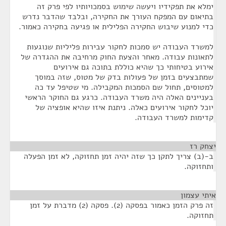
ימלא את תפקידיו ויעשה שימוש בסמכויותיו לפי פרק זה
בתיאום עם המפקח העורך את החקירה, ובלבד שהדבר נדרש
כדי למנוע שיבוש החקירה הפלילית או פגיעה בחקירה כאמור.
למשרד העבודה יש סמכות לחקור עבירות פליליות שנוגעות
לתאונות עבודה. מאחר והצעת החוק מרחיבה את ההגדרה של
אירוע בטיחותי כך שהיא כוללת בתוכה גם אירועים
שמתבצעים בזמן של פעולות בדק של מטוס, שזה במוסך
למטוסים, תחול שם הסמכות המקבילה. מי שטיפל עד כה
בעניינים האלה היה משרד העבודה. כרגע גם החוקר הראשי
יוכל לחקור אירועים כאלה. ניתנת איזו שהיא אופציה של
קדימות למשרד העבודה.
יצחק רז
¶
ב-(ב) צריך לתקן כך שזה יהיה זמן תחזוקה, לא זמן הפעלה
ותחזוקה.
איתי עצמון
¶
זה פרק הזמן כאמור בפסקה (2). פסקה (2) מדברת על זמן
תחזוקה.