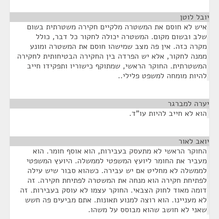
יובל לוטן
¶
איש לא חוסם את המשטרה מלקיים חקירה משטרתית בשום
שלב ובשום מקום. המשטרה יכולה לחקור כל דבר, כולל
מקרה כזה. אין פה מצב שמישהו חוסם את המשטרה ומונע
ממנה לחקור, אלא יש הפרדה בין החקירה הבטיחותית לחקירה
המשטרתית. החוקר הראשי, שמתוקף כישוריו ותפקידו חייב
להיות מומחה למשפט פלילי..
יערה למברגר
¶
הוא לא חייב להיות עו"ד.
יואב לאור
¶
החוקר הראשי לא מתעסק בעבירות, הוא אוסף חומר. הוא
מעביר את החומר ליועץ המשפטי לממשלה. היועץ המשפטי
לממשלה לא מחליט אם יש עבירה. כשהוא סבור שיש עילה
לפתיחת חקירה הוא מנחה את המשטרה לפתיחת חקירה. זה
דומה מאוד לחוק הצבאי. החוקר עצמו לא עוסק בעבירות. זה
לא מעניינו. הוא רוצה למנוע תאונות. אתם מביעים פה חשש
שאני לא חושב שהוא מבוסס על משהו.