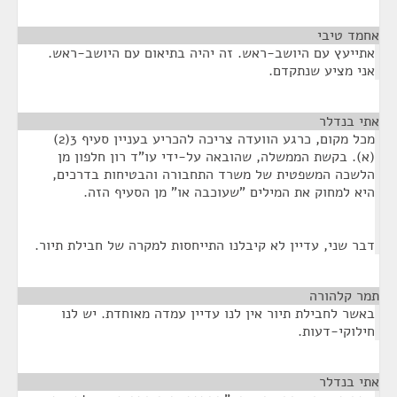
אחמד טיבי
¶
אתייעץ עם היושב-ראש. זה יהיה בתיאום עם היושב-ראש.
אני מציע שנתקדם.
אתי בנדלר
¶
מכל מקום, כרגע הוועדה צריכה להכריע בעניין סעיף 3(2)
(א). בקשת הממשלה, שהובאה על-ידי עו"ד רון חלפון מן
הלשכה המשפטית של משרד התחבורה והבטיחות בדרכים,
היא למחוק את המילים "שעוכבה או" מן הסעיף הזה.
דבר שני, עדיין לא קיבלנו התייחסות למקרה של חבילת תיור.
תמר קלהורה
¶
באשר לחבילת תיור אין לנו עדיין עמדה מאוחדת. יש לנו
חילוקי-דעות.
אתי בנדלר
¶