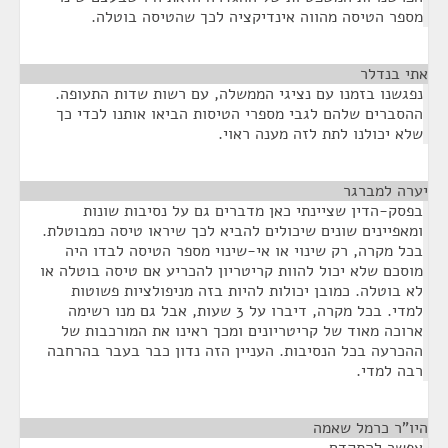
מספר הטיסה מהווה אינדיקציה לכך שהטיסה בוטלה.
אתי בנדלר
¶
נפגשנו בזמנו עם נציגי הממשלה, עם רשות שדות התעופה.
ההסברים שלהם לגבי מספרי הטיסות הביאו אותנו לכדי כך
שלא יכולנו לתת לזה מענה ראוי.
יערה למברגר
¶
בפסק-הדין שציינתי כאן מדברים גם על נסיבות שונות
ומאפיינים שונים שיכולים להביא לכך שיראו טיסה כמבוטלת.
בכל מקרה, רק שינוי או אי-שינוי מספר הטיסה לבדו היה
מוסכם שלא יכול להוות קריטריון להכריע אם טיסה בוטלה או
לא בוטלה. כמובן יכולות להיות בזה מניפולציות פשוטות
למדי. בכל מקרה, דיברו על 3 שעות, אבל גם מנו רשימה
ארוכה מאוד של קריטריונים ומכך ראינו את המורכבות של
ההכרעה בכל הנסיבות. העניין הזה נדון כבר בעבר בהרחבה
רבה למדי.
היו"ר כרמל שאמה
¶