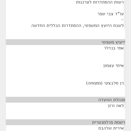
רשות ההסתדרות לצרכנות
עו"ד צבי שפר
-
לשכת היועץ המשפטי, ההסתדרות הכללית החדשה
ייעוץ משפטי
¶
אתי בנדלר
איתי עצמון
רן סלבצקי (מתמחה)
מנהלת הוועדה
¶
לאה ורון
רשמת פרלמנטרית
¶
אירית שלהבת