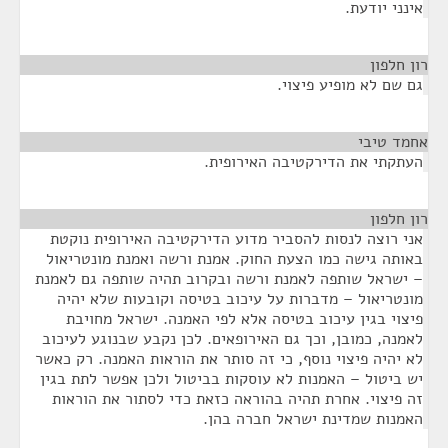
אינני יודעת.
רון חלפון
¶
גם שם לא מופיע פיצוי.
אחמד טיבי
¶
העתקתי את הדירקטיבה האירופית.
רון חלפון
¶
אני רוצה לנסות להסביר מדוע הדירקטיבה האירופית נוקטת
באותה גישה כמו הצעת החוק. אמנת ורשה ואמנת מונטריאול
– ישראל שותפה לאמנת ורשה ובקרוב תהיה שותפה גם לאמנת
מונטריאול – מדברות על עיכוב בטיסה וקובעות שלא יהיה
פיצוי בגין עיכוב בטיסה אלא לפי האמנה. ישראל מחויבת
לאמנה, כמובן, וכך גם האירופאים. לכן נקבע שבנוגע לעיכוב
לא יהיה פיצוי נוסף, כי זה סותר את הוראות האמנה. רק כאשר
יש ביטול – האמנות לא עוסקות בביטול ולכן אפשר לתת בגין
זה פיצוי. אחרת תהיה בהוראה כזאת כדי לסתור את הוראות
האמנות שמדינת ישראל חברה בהן.