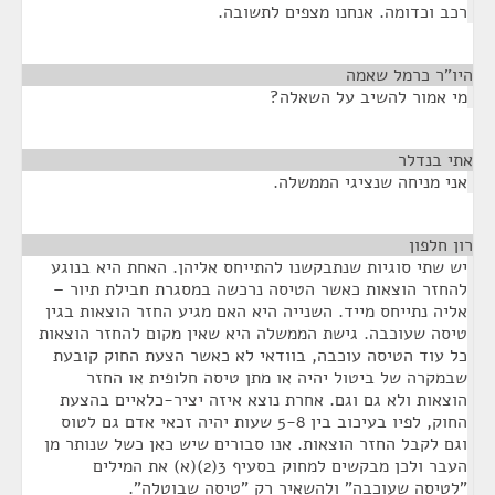
רכב וכדומה. אנחנו מצפים לתשובה.
היו"ר כרמל שאמה
¶
מי אמור להשיב על השאלה?
אתי בנדלר
¶
אני מניחה שנציגי הממשלה.
רון חלפון
¶
יש שתי סוגיות שנתבקשנו להתייחס אליהן. האחת היא בנוגע
להחזר הוצאות כאשר הטיסה נרכשה במסגרת חבילת תיור –
אליה נתייחס מייד. השנייה היא האם מגיע החזר הוצאות בגין
טיסה שעוכבה. גישת הממשלה היא שאין מקום להחזר הוצאות
כל עוד הטיסה עוכבה, בוודאי לא כאשר הצעת החוק קובעת
שבמקרה של ביטול יהיה או מתן טיסה חלופית או החזר
הוצאות ולא גם וגם. אחרת נוצא איזה יציר-כלאיים בהצעת
החוק, לפיו בעיכוב בין 5-8 שעות יהיה זכאי אדם גם לטוס
וגם לקבל החזר הוצאות. אנו סבורים שיש כאן כשל שנותר מן
העבר ולכן מבקשים למחוק בסעיף 3(2)(א) את המילים
"לטיסה שעוכבה" ולהשאיר רק "טיסה שבוטלה".