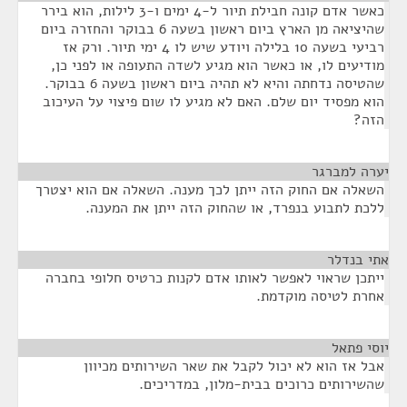
כאשר אדם קונה חבילת תיור ל-4 ימים ו-3 לילות, הוא בירר
שהיציאה מן הארץ ביום ראשון בשעה 6 בבוקר והחזרה ביום
רביעי בשעה 10 בלילה ויודע שיש לו 4 ימי תיור. ורק אז
מודיעים לו, או כאשר הוא מגיע לשדה התעופה או לפני כן,
שהטיסה נדחתה והיא לא תהיה ביום ראשון בשעה 6 בבוקר.
הוא מפסיד יום שלם. האם לא מגיע לו שום פיצוי על העיכוב
הזה?
יערה למברגר
¶
השאלה אם החוק הזה ייתן לכך מענה. השאלה אם הוא יצטרך
ללכת לתבוע בנפרד, או שהחוק הזה ייתן את המענה.
אתי בנדלר
¶
ייתכן שראוי לאפשר לאותו אדם לקנות כרטיס חלופי בחברה
אחרת לטיסה מוקדמת.
יוסי פתאל
¶
אבל אז הוא לא יכול לקבל את שאר השירותים מכיוון
שהשירותים כרוכים בבית-מלון, במדריכים.