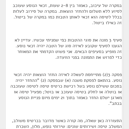
במקרה של עיכוב, כאמור בין 2-8 שעות, זכאי הנוסע שעוכב
לסיוע ללא תשלום ולהחזר הוצאות. במקרה של סירוב לעלות
בכלל לטיסה הוא זכאי לאותן הטבות כמו במקרה של ביטול.
זה כאילו ביטול.
סעיף 3 מונה את סוגי ההטבות כפי שמניתי עכשיו. עדיין לא
הגענו לסעיף שקובע לאיזה סוג של הטבה יהיה זכאי נוסע.
זה מופיע בסעיפים הבאים. אני פשוט הקדמתי את המאוחר
כדי לפרוש את התמונה בפני הוועדה.
פסקה 3(2) מתייחסת לשאלה לאיזה החזר הוצאות יהיה זכאי
נוסע. בהתאם לפסקת משנה (א) שבפסקה (2) "ההחזר יהיה
בסכום ששילם נוסע בשל רכישת כרטיס טיסה לטיסה שעוכבה
או בוטלה או לחלק בטיסה שעוכב או בוטל; מפעיל טיסה או
מארגן ישלם החזר כאמור בתוך 21 ימים מיום פניית הנוסע
בכתב".
התעוררה כאן שאלה, מה קורה כאשר מדובר בכרטיס משולב,
המשלב טיסה ושירותים שונים: שירותי נופש, מלון, השכרת