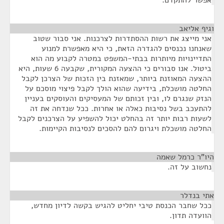
אפשר להתקדם.
וגיף אליאב
¶
אני מייצג את רשות ההסתדרות לצרכנות. אני סבור שטוב
שאנחנו נכנסים להגדרה הזאת, כי היא מאפשרת למנוע
התדיינויות מיותרות בבתי-המשפט במטרה לקבוע מה הוא
ביטול. אנו סבורים כי ההצעה המקורית, שקבעה 6 שעות, היא
ההצעה המאוזנת ביותר, שמאזנת בין הזכות של הצרכן לקבל
החלטה מושכלת, בידיעה שהוא הולך לקבל פיצוי מוסכם על
הנזק שנגרם לו, ובין זכותם של המעסיקים והעוסקים בעניין
להתעכב בשל נסיבות כאלה או אחרות. ככל שנדחה את זה
לשעות רבות יותר זה בהחלט יכול להשפיע על הצרכנים לקבל
החלטה מושכלת ויגרום להם להסכים לנסיבות הקיימות.
היו"ר כרמל שאמה
¶
נחשוב על זה.
אתי בנדלר
¶
ככל שחבר הכנסת טיבי יחליט להגיש בקשה לדיון מחדש,
הוועדה תדון.