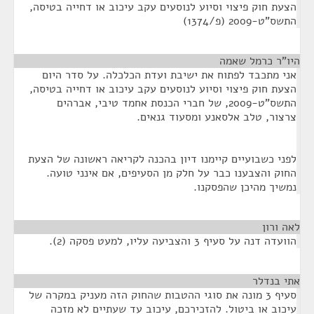
הצעת חוק פיצוי וסיוע לנוסעים עקב עיכוב או דחייה בטיסה,
התשס"ט-2009 (פ/1374)
היו"ר כרמל שאמה
¶
אני מתכבד לפתוח את ישיבת ועדת הכלכלה. על סדר היום
הצעת חוק פיצוי וסיוע לנוסעים עקב עיכוב או דחייה בטיסה,
התשס"ט-2009, של חברי הכנסת אחמד טיבי, אברהים
צרצור, טלב אלסאנע ומסעוד גנאים.
לפני כשבועיים קיימנו דיון בהכנה לקריאה ראשונה של הצעת
החוק והצבענו כבר על חלק מן הסעיפים, אם אינני טועה.
נמשיך מהיכן שהפסקנו.
לאה ורון
¶
הוועדה דנה על סעיף 3 והצביעה עליו, למעט פסקה (2).
אתי בנדלר
¶
סעיף 3 מונה את סוגי ההטבות שהחוק הזה מעניק במקרה של
עיכוב או ביטול. להזכירכם, עיכוב עד שעתיים לא מזכה