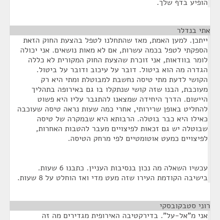
הופיע בדף שלך.
אתי בנדלר
¶
ייתכן. למען האמת, מאז שהתחלנו לטפל בהצעת החוק הזאת
הספקתי לטפל בכמה עשרות, אם לא מאות נושאים. אני יכולה
לומר בוודאות, אני זוכרת שהצעת החוק המקורית לא כללה
הגדרה מה הוא ביטול. דובר על עיכוב ודובר על ביטול.
הקושי לדעת מתי טיסה נחשבת למבוטלת ומתי היא רק
מעוכבת, הבנו שזה קושי שנתקלו בו גם באירופה בתהליך
היישום. הדרך היחידה שמצאנו להתגבר עליו היא פשוט
להחליט באופן שרירותי, אחרי כמה שעות נראה טיסה שעוכבה
כאילו היא כבר בוטלה. הרבותא היא שבמקרה של טיסה
שבוטלה יש גם זכאות לפיצויים מעבר להטבות האחרות,
לפיצויים כמעט אוטומטיים לפי מרחק הטיסה.
עכשיו השאלה מה נכון בנסיבות העניין. כתבנו 6 שעות.
בישיבה הקודמת העירו שזה מעט מדי ואז הוחלט על 8 שעות.
רוני סטבקובסקי
¶
אני מ"אל-על". בדירקטיבה האירופית מגדירים מה זה