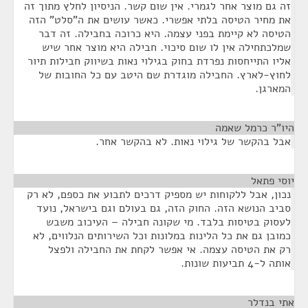
זה גם מוצר אחר לגמרי. אין שום קשר. הניסיון לחלץ מתוך זה
את מחיר הטיסה בלתי אפשרי. כאשר עושים את ה"סלט" הזה
הטיסה לא קיימת בפני עצמה. היא כרוכה בחבילה. זה דבר
שמלכתחילה אין לו שום סיכוי. חבילה היא מוצר אחר שיש
אליו התייחסות נפרדת בחוק בגילוי נאות בשיווק חבילות תיור
לחוץ-לארץ. החבילה מוגדרת שם היטב עם כל החובות של
המארגן.
היו"ר כרמל שאמה
¶
אבל בהקשר של גילוי נאות. לא בהקשר אחר.
יוסי פתאל
¶
נכון, אבל ללקוחות יש מספיק דרכים לתבוע את כספם, לא רק
סביב הנושא הזה. החוק הזה, גם בעולם וגם בישראל, נועד
לעסוק בטיסות בלבד. מי שקונה חבילה – העיכוב משבש
כמובן גם את כל הלינות במלונות וכל השירותים הנלווים, לא
רק את הטיסה עצמה. אי אפשר לקחת את החבילה ולפצל
אותה ל-4 תביעות שונות.
אתי בנדלר
¶