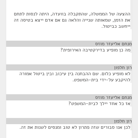
ההצעה של הממשלה, שהתקבלה בוועדה, היתה לנסות לתחם
את הזמן, שמאותה שנייה והלאה גם אם אדם ייצא בטיסה זה
ייחשב כביטול.
מנחם אליעזר מוזס
¶
מה כן מופיע בדירקטיבה האירופית?
רון חלפון
¶
לא מופיע כלום. שם ההבחנה בין עיכוב ובין ביטול אמורה
להיקבע על-ידי בית-המשפט.
מנחם אליעזר מוזס
¶
אז כל אחד יילך לבית-המשפט?
רון חלפון
¶
לכן אנו סבורים שזה פתרון לא טוב ומנסים לשנות את זה.