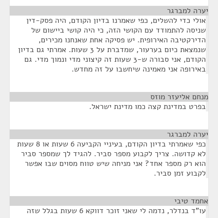
יערה למברגר
¶
אולי כדי להשלים, כפי שאמרנו בדיון הקודם, היה פסק-דין
שניסה להתמודד עם הקושי הזה, כי היה קושי ביישום של
הדירקטיבה האירופית. יש פסיקה אחת שאנחנו מכירים,
שנמצאת כיום בערעור, שמדברת על 3 שעות. אמרתי גם בדיון
הקודם, אני סבורה ש-3 שעות זה קיצוני מדי ונמוך מדי. גם
באירופה אני מאמינה שיחשבו על זה מחדש.
מנחם אליעזר מוזס
¶
בפרט במדינת קצה כמו מדינת ישראל.
יערה למברגר
¶
כפי שאמרתי בדיון הקודם, בעיניי הקביעה 6 שעות או 8 שעות
לא קדושה. צריך לקבוע מספר סביר. להגיד לך שמספר סביר
הוא רק מספר אחד? אני מניחה שיש טווח מסוים שבו אפשר
לקבוע זמן סביר.
אחמד טיבי
¶
עו"ד בנדלר, נדמה לי שאני זוכר דווקא 6 שעות בגלל שזה