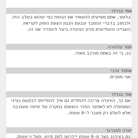
אתי בנדלר
¶
כלומר, אתם מציעים להשאיר את הנוסח כפי שהוא בשלב הזה
ולכתוב בדברי ההסבר שבעת הכנת הצעת החוק לקריאה
השנייה והשלישית תדון הוועדה כיצד להסדיר את זה.
תמר קלהורה
¶
כן, כי זה באמת מורכב מאוד.
אחמד טיבי
¶
אני מסכים.
אתי בנדלר
¶
אם כך, הוועדה צריכה להחליט גם איך להתייחס לבקשת נציגי
הממשלה לא לאפשר החזר הוצאות במקרה של טיסה שעוכבה
אלא לשלם רק מעבר ל-8 שעות.
יערה למברגר
¶
גם בעיכוב קצר מ-8 שעות יידרשו לתת סיוע. מעל 5 שעות,