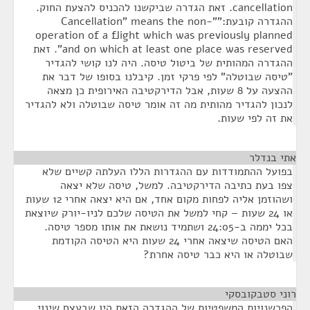
cancellation. זאת הגדרה שביקשנו להכניס להצעת החוק.
ההגדרה קובעת:""Cancellation" means the non-
operation of a flight which was previously planned
and on which at least one place was reserved". זאת
ההגדרה המהותית של ביטול טיסה. היה לנו קושי להגדיר
"טיסה שבוטלה" לפי פרקי זמן. קיבלנו בסופו של דבר את
ההצעה על 8 שעות, אבל הדירקטיבה האירופית כן מצאה
לנכון להגדיר מהותית מה זה אומר טיסה שבוטלה ולא להגדיר
את זה לפי שעות.
אתי בנדלר
¶
בפועל ההתמודדות עם ההגדרות הללו העלתה קשיים שלא
צפו בעת כתיבה הדירקטיבה. למשל, טיסה שלא יצאה
ושהוזמן אליה לפחות מקום אחד, אם היא יצאה אחרי 12 שעות
או 24 שעות – קחי למשל את הטיסה שלכם לניו-יורק שיוצאת
בכל יממה ב-24:05 ושתמיד נושאת את אותו מספר טיסה.
האם הטיסה שיצאה אחרי 24 שעות היא הטיסה הקודמת
שבוטלה או היא כבר טיסה אחרת?
רוני סטבקובסקי
¶
הפרשנויות המשפטיות של ההגדרה הזאת היו שבעצם שינוי