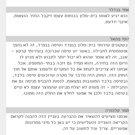
אתי בנדלר
¶
הוא יגיע לאותו בית-מלון בכוחות עצמו ויקבל החזר הוצאות.
אינני יודעת.
יוסי פתאל
¶
כשקונים שירותי בית-מלון בנפרד וטיסה בנפרד, זה לא נהפך
אוטומטית לחבילה. כאשר יש טיסה שכרוכה בשירותי קרקע –
אגב, זה לא אומר שהוא לא יכול יותר לתבוע ולא מגיע לו
היום הזה בחזרה, והוא תמיד גם זוכה בבתי-המשפט. אבל
אנחנו לא צריכים לקחת את כל המקרים ולשפוך אותם אל תוך
החוק הזה. החוק הזה מדבר על מקרה שרוכשים טיסה בלבד,
ובטיסה בלבד התשובות נמצאות. לנסות להכניס פנימה גם את
החבילות – זה פשוט לא יצלח מכיוון שהמוצר עצמו לא קיים
כטיסה בלבד ולכן אי אפשר לחלץ את החלק הזה מתוכו.
תמר קלהורה
¶
אנחנו מציעים להשאיר את ההכרעה בעניין הזה להכנה לקראת
הקריאה השנייה והשלישית כי יש כאן כל מיני פתרונות
אפשריים. צריך עוד לחשוב על זה.