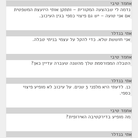
אחמד טיבי
¶
נדמה לי שבהצעה המקורית – ותתקן אותי היועצת המשפטית
אם אני טועה – יש גם פיצוי כספי בגין העיכוב.
אתי בנדלר
¶
אני חוששת שלא. כדי להקל על עצמי בניתי טבלה.
אחמד טיבי
¶
הטבלה המפורסמת שלך מהשנה שעברה עדיין כאן?
אתי בנדלר
¶
כן. לדעתי היא מלפני 3 שנים. על עיכוב לא מופיע פיצוי
כספי.
אחמד טיבי
¶
מה מופיע בדירקטיבה האירופית?
אתי בנדלר
¶