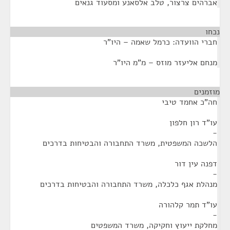
אברהים צרצור, טלב אלסאנע ומסעוד גנאים
נכחו
¶
חברי הוועדה: כרמל שאמה – היו"ר
מנחם אליעזר מוזס – מ"מ היו"ר
מוזמנים
¶
חה"כ אחמד טיבי
עו"ד רון חלפון
-
הלשכה המשפטית, משרד התחבורה והבטיחות בדרכים
דפנה עין דור
-
מנהלת אגף כלכלה, משרד התחבורה והבטיחות בדרכים
עו"ד תמר קלהורה
-
מחלקת ייעוץ וחקיקה, משרד המשפטים