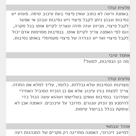
סלעית קולר
¶
באמנת ורשה לא כתוב שאין פיצוי בעת עיכוב טיסה. פשוט יש
נסיבות שבהן ניתן לקבל פיצוי ויש נסיבות שבהן אי אפשר
לקבל פיצוי, מכיוון שזה חוזה שצריך לקיים אותו בכל מקרה,
וגם לפי האמנה צריך לקיים אותו. בנסיבות מסוימות אדם יכול
לקבל פיצוי ואז יש הגדרה של פיצוי מקסימלי באותן נסיבות.
אחמד טיבי
¶
מה הן הנסיבות, למשל?
סלעית קולר
¶
מצוינות הנסיבות שלא נכללות. כלומר, עליך למלא את החוזה.
צריך לפצות בגין עיכוב אלא אם כן הוכיח המוביל האווירי
שמדובר בנסיבות שאינן בשליטתו ושהוא עשה הכול כדי
להימנע מן הנזק שנגרם. מדובר על עיכובים. האמנה אכן לא
עוסקת בכלל בביטול טיסות.
אהוד שבתאי
¶
למיטב זיכרוני, האמנה מחריגה רק מקרים של התנהגות רעה