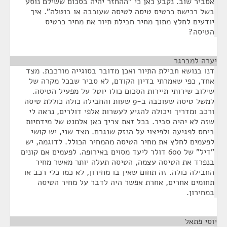
אסביר שוב. נקבע כאן כי "ההחזר יהיה בסכום ששילם נוסע
בשל רכישת כרטיס טיסה לטיסה שעוכבה או בוטלה". איך
יודעים לחלץ מתוך מחיר חבילת תיור את מחיר כרטיס
הטיסה?
יערה למברגר
¶
דנו בנושא חבילת התיור ואכן מדובר בסוגייה מורכבת. מצד
אחד, כפי שאמרתי בדיון הקודם, לא סביר שבכל מקרה של
שילוב שירותי תיירות הסכום כולו יוטל על מפעיל הטיסה.
למשל טיסה שעוכבה ב-9 שעות והחבילה כולה כוללת טיסה
ורכב ומדריך ויכולה להגיע לעשרות אלפי דולרים, נראה לי
שזה לא יהיה סביר. בכל זאת צריך כאן אלמנט של מידתיות
ביחס לפגיעה ולפיצוי על הנזק שנגרם. מצד שני, יש קושי
לפעמים לחלץ את מחיר הטיסה מהמחיר הכולל. לדוגמה, יש
"דיל" של 600 דולר ליעד מסוים באירופה. לפעמים אם קונים
בנפרד את הטיסה עצמה, הטיסה תעלה יותר מאשר מחיר
החבילה כולה. זה תחום שאין בו מחירון, לא כמו כלי רכב או
תחומים אחרים, אחרת אפשר היה לדבר על מחיר הטיסה
במחירון.
יוסי פתאל
¶