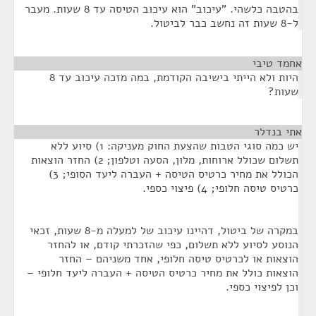
בהטבה כלשהי. "עיכוב" הוא עיכוב הטיסה עד 8 שעות. מעבר
ל-8 שעות זה נחשב כבר לביטול.
אחמד טיבי
¶
היות ולא הייתי בישיבה הקודמת, במה מזכה עיכוב עד 8
שעות?
אתי בנדלר
¶
יש כמה סוגי הטבות שהצעת החוק מעניקה: 1) סיוע ללא
תשלום שכולל ארוחות, מלון, הסעה וטלפון; 2) החזר הוצאות
הכולל את מחיר כרטיס הטיסה + העברה ליעד הסופי; 3)
כרטיס טיסה חלופי; 4) פיצוי כספי.
במקרה של ביטול, דהיינו עיכוב של למעלה מ-8 שעות, זכאי
הנוסע לסיוע ללא תשלום, כפי שהזכרתי קודם, או להחזר
הוצאות או לכרטיס טיסה חלופי, אחד משניהם – החזר
הוצאות כולל את מחיר כרטיס הטיסה + העברה ליעד חלופי –
וכן לפיצוי כספי.